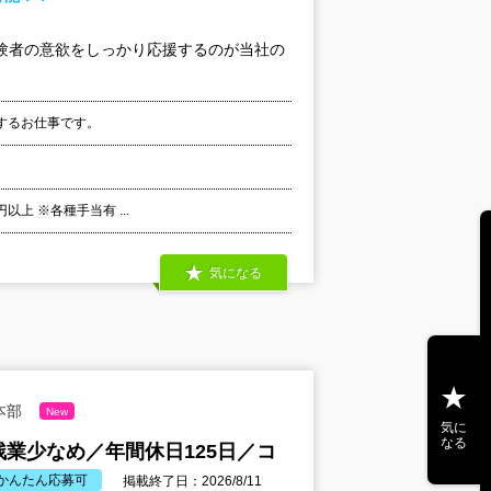
験者の意欲をしっかり応援するのが当社の
するお仕事です。
以上 ※各種手当有 ...
気になる
本部
New
気に
なる
業少なめ／年間休日125日／コ
かんたん応募可
掲載終了日：2026/8/11