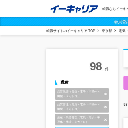
転職ならイーキ
会員登
転職サイトのイーキャリア TOP
東京都
電気
98
件
職種
品質保証（電気・電子・半導体・
削除
機械・メカトロ）
98
品質管理（電気・電子・半導体・
削除
機械・メカトロ）
生産・製造管理（電気・電子・半
削除
導体・機械・メカトロ）