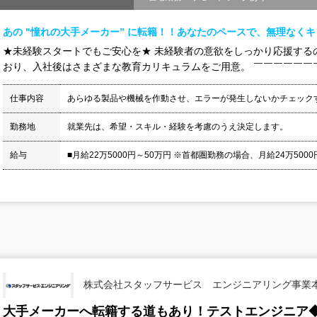
あの "憧れの大手メーカー” に転籍！！あなたのペースで、無理なく
★未経験スタートでもご安心を★ 未経験者の意欲をしっかり応援する
おり、入社後はさまざまな教育カリキュラムをご用意。 ￣￣￣￣￣￣￣￣
仕事内容
あらゆる製品や機械を作動させ、エラーが発生しないかチェック
勤務地
就業先は、希望・スキル・経験を考慮のうえ決定します。
給与
■月給22万5000円～50万円 ※首都圏勤務の場合、月給24万5000円
株式会社スタッフサービス エンジニアリング事業
大手メーカーへ転籍する道もあり！テストエンジニア◆