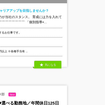
キャリアアップを目指しませんか？
のが当社のスタンス。 育成には力を入れて
￣￣￣￣￣￣ 「個別指導×...
するお仕事です。
以上 ※各種手当有 ...
気になる
本部
New
選べる勤務地／年間休日125日