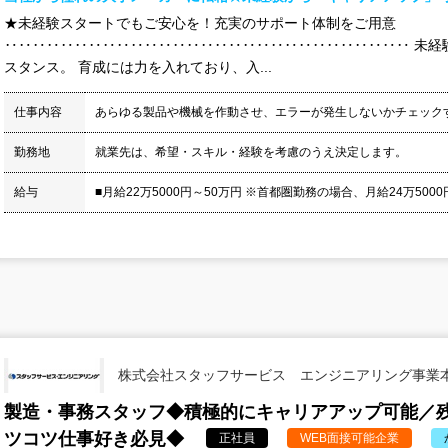
★未経験スタートでもご安心を！充実のサポート体制をご用意
‥‥‥‥‥‥‥‥‥‥‥‥‥‥‥‥‥‥‥‥‥‥‥‥‥‥‥‥‥ 未経
スタンス。 育成には力を入れており、入...
仕事内容
あらゆる製品や機械を作動させ、エラーが発生しないかチェック
勤務地
就業先は、希望・スキル・経験を考慮のうえ決定します。
給与
■月給22万5000円～50万円 ※首都圏勤務の場合、月給24万5000円
株式会社スタッフサービス エンジニアリング事業
製造・事務スタッフ◆積極的にキャリアアップ可能／残
ツコツ仕事好き必見◆
正社員
WEB面接可能企業