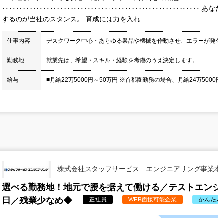
‥‥‥‥‥‥‥‥‥‥‥‥‥‥‥‥‥‥‥‥‥‥‥‥‥‥‥‥‥ あな
するのが当社のスタンス。 育成には力を入れ...
仕事内容
デスクワーク中心・あらゆる製品や機械を作動させ、エラーが発
勤務地
就業先は、希望・スキル・経験を考慮のうえ決定します。
給与
■月給22万5000円～50万円 ※首都圏勤務の場合、月給24万5000円
株式会社スタッフサービス エンジニアリング事業
選べる勤務地！地元で腰を据えて働ける／テストエンジ
日／残業少なめ◆
正社員
WEB面接可能企業
かんた