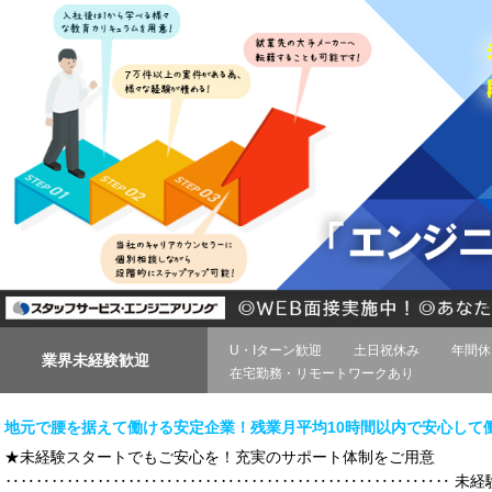
U・Iターン歓迎
土日祝休み
年間休
業界未経験歓迎
在宅勤務・リモートワークあり
地元で腰を据えて働ける安定企業！残業月平均10時間以内で安心して
★未経験スタートでもご安心を！充実のサポート体制をご用意
‥‥‥‥‥‥‥‥‥‥‥‥‥‥‥‥‥‥‥‥‥‥‥‥‥‥‥‥‥ 未経