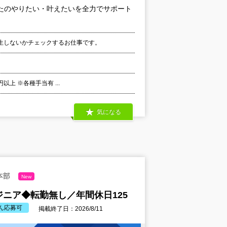
たのやりたい・叶えたいを全力でサポート
生しないかチェックするお仕事です。
以上 ※各種手当有 ...
気になる
本部
New
ニア◆転勤無し／年間休日125
ん応募可
掲載終了日：2026/8/11