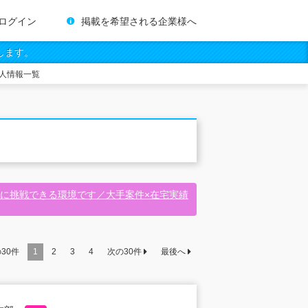
ログイン
掲載を希望される企業様へ
します。
人情報一覧
に挑戦できる環境です／大手案件×在宅実績
の
30
件
1
2
3
4
次の
30
件
最後へ