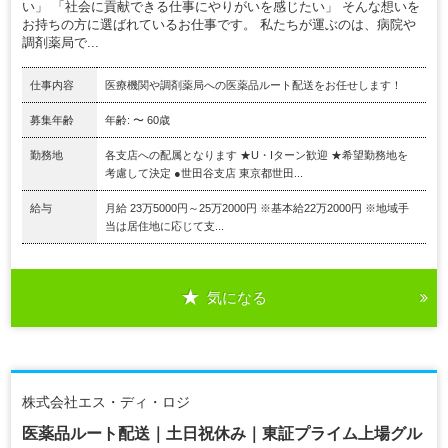
い」 「社会に貢献できる仕事にやりがいを感じたい」 そんな想いを
お持ちの方に選ばれているお仕事です。 私たちが運ぶのは、病院や
調剤薬局で...
仕事内容
医療機関や調剤薬局への医薬品ルート配送をお任せします！
募集年齢
年齢: 〜 60歳
勤務地
各支店への配属となります ★U・Iターン歓迎 ★希望勤務地を
考慮して決定 ●世田谷支店 東京都世田...
給与
月給 23万5000円～25万2000円 ※基本給22万2000円 ※地域手
当は居住地に応じて支...
気になる
株式会社エス・ディ・ロジ
医薬品ルート配送｜土日祝休み｜東証プライム上場グル