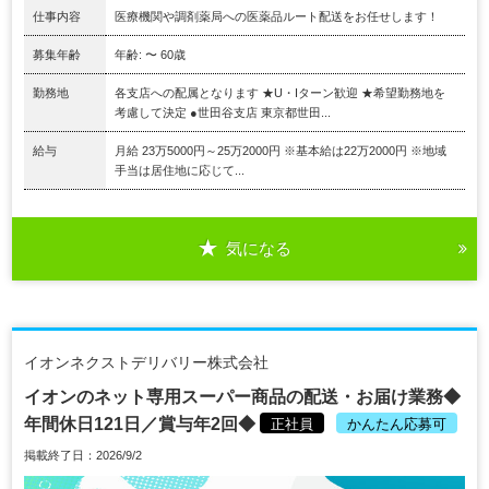
仕事内容
医療機関や調剤薬局への医薬品ルート配送をお任せします！
募集年齢
年齢: 〜 60歳
勤務地
各支店への配属となります ★U・Iターン歓迎 ★希望勤務地を
考慮して決定 ●世田谷支店 東京都世田...
給与
月給 23万5000円～25万2000円 ※基本給は22万2000円 ※地域
手当は居住地に応じて...
気になる
イオンネクストデリバリー株式会社
イオンのネット専用スーパー商品の配送・お届け業務◆
年間休日121日／賞与年2回◆
正社員
かんたん応募可
掲載終了日：2026/9/2