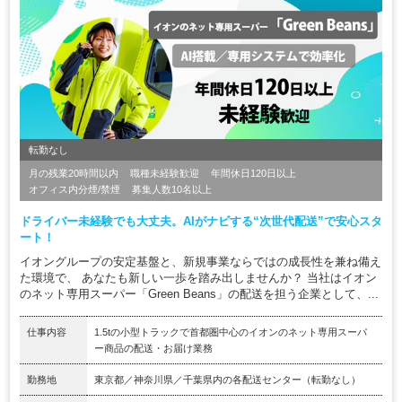
転勤なし
月の残業20時間以内
職種未経験歓迎
年間休日120日以上
オフィス内分煙/禁煙
募集人数10名以上
ドライバー未経験でも大丈夫。AIがナビする“次世代配送”で安心スタ
ート！
イオングループの安定基盤と、新規事業ならではの成長性を兼ね備え
た環境で、 あなたも新しい一歩を踏み出しませんか？ 当社はイオン
のネット専用スーパー「Green Beans」の配送を担う企業として、...
仕事内容
1.5tの小型トラックで首都圏中心のイオンのネット専用スーパ
ー商品の配送・お届け業務
勤務地
東京都／神奈川県／千葉県内の各配送センター（転勤なし）