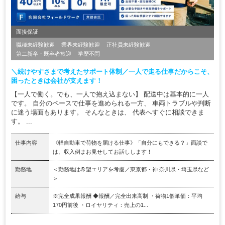
面接保証
職種未経験歓迎
業界未経験歓迎
正社員未経験歓迎
第二新卒・既卒者歓迎
学歴不問
＼続けやすさまで考えたサポート体制／一人で走る仕事だからこそ、
困ったときは会社が支えます！
【一人で働く。でも、一人で抱え込まない】 配送中は基本的に一人
です。 自分のペースで仕事を進められる一方、 車両トラブルや判断
に迷う場面もあります。 そんなときは、 代表へすぐに相談できま
す。 ...
仕事内容
《軽自動車で荷物を届ける仕事》「自分にもできる？」面談で
は、収入例まお見せしてお話しします！
勤務地
＜勤務地は希望エリアを考慮／東京都・神 奈川県・埼玉県など
＞
給与
※完全成果報酬 ◆報酬／完全出来高制 ・荷物1個単価：平均
170円前後 ・ロイヤリティ：売上の1...