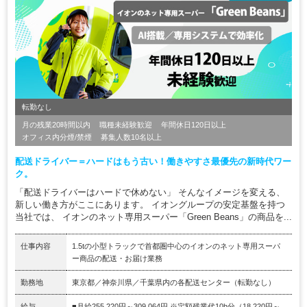
転勤なし
月の残業20時間以内
職種未経験歓迎
年間休日120日以上
オフィス内分煙/禁煙
募集人数10名以上
配送ドライバー＝ハードはもう古い！働きやすさ最優先の新時代ワー
ク。
「配送ドライバーはハードで休めない」 そんなイメージを変える、
新しい働き方がここにあります。 イオングループの安定基盤を持つ
当社では、 イオンのネット専用スーパー「Green Beans」の商品を...
仕事内容
1.5tの小型トラックで首都圏中心のイオンのネット専用スーパ
ー商品の配送・お届け業務
勤務地
東京都／神奈川県／千葉県内の各配送センター（転勤なし）
給与
■月給255,220円～309,064円 ※定額残業代10h分（18,220円～