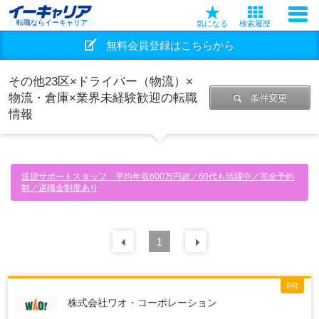
転職ならイーキャリア
気になる
検索履歴
無料会員登録はこちらから
その他23区×ドライバー（物流）×
物流・倉庫×業界未経験歓迎の転職
条件変更
情報
送迎サポートスタッフ 平均年収600万円超／60代も活躍中／完全予約
制／退職金制度あり
前の
1
30
件
次の
30
件
PR
株式会社ワオ・コーポレーション