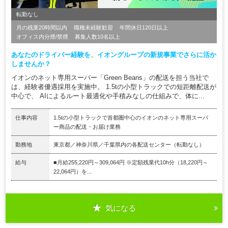
転勤なし
月の残業20時間以内
職種未経験歓迎
年間休日120日以上
オフィス内分煙/禁煙
募集人数10名以上
あなたのドライバー経験を、イオングループの新規事業でさらに活か
しませんか？
イオンのネット専用スーパー「Green Beans」の配送を担う当社で
は、経験者優遇採用を実施中。 1.5tの小型トラックでの短距離配送が
中心で、 AIによるルート最適化や手積みなしの仕組みで、体に...
仕事内容
1.5tの小型トラックで首都圏中心のイオンのネット専用スーパ
ー商品の配送・お届け業務
勤務地
東京都／神奈川県／千葉県内の各配送センター（転勤なし）
給与
■月給255,220円～309,064円 ※定額残業代10h分（18,220円～
22,064円）を...
気になる