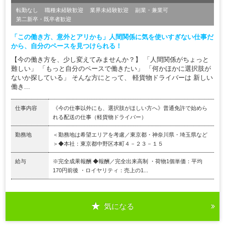
転勤なし
職種未経験歓迎
業界未経験歓迎
副業・兼業可
第二新卒・既卒者歓迎
「この働き方、意外とアリかも」人間関係に気を使いすぎない仕事だ
から、自分のペースを見つけられる！
【今の働き方を、少し変えてみませんか？】 「人間関係がちょっと
難しい」 「もっと自分のペースで働きたい」 「何かほかに選択肢が
ないか探している」 そんな方にとって、 軽貨物ドライバーは 新しい
働き...
仕事内容
《今の仕事以外にも、選択肢がほしい方へ》普通免許で始めら
れる配送の仕事（軽貨物ドライバー）
勤務地
＜勤務地は希望エリアを考慮／東京都・神奈川県・埼玉県など
＞◆本社：東京都中野区本町４－２３－１５
給与
※完全成果報酬 ◆報酬／完全出来高制 ・荷物1個単価：平均
170円前後 ・ロイヤリティ：売上の1...
気になる