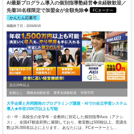
AI最新プログラム導入の個別指導塾経営◆未経験歓迎／
先着30名様限定で加盟金が全額免除◆
FCオーナー
かんたん応募可
掲載終了日：2026/8/18
設立20年以上
転勤なし
職種未経験歓迎
業界未経験歓迎
学歴不問
大手企業と共同開発のプログラミング講座・AIでの自立学習システム
導入★年収1500万以上も可能
小・中・高校生の全学年・全教科に対応した個別指導Axis（アクシ
ス）。 全国47都道府県に展開しており、教室数は500校以上、受講生
数は26,000名以上に上ります。 あなたには、FCオーナーとし...