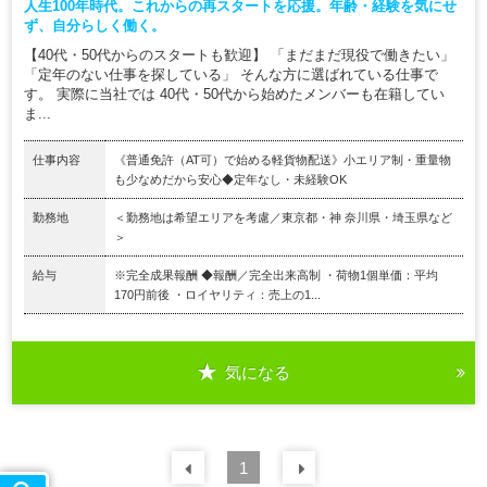
人生100年時代。これからの再スタートを応援。年齢・経験を気にせ
ず、自分らしく働く。
【40代・50代からのスタートも歓迎】 「まだまだ現役で働きたい」
「定年のない仕事を探している」 そんな方に選ばれている仕事で
す。 実際に当社では 40代・50代から始めたメンバーも在籍してい
ま...
仕事内容
《普通免許（AT可）で始める軽貨物配送》小エリア制・重量物
も少なめだから安心◆定年なし・未経験OK
勤務地
＜勤務地は希望エリアを考慮／東京都・神 奈川県・埼玉県など
＞
給与
※完全成果報酬 ◆報酬／完全出来高制 ・荷物1個単価：平均
170円前後 ・ロイヤリティ：売上の1...
気になる
前の
1
30
件
次の
30
件