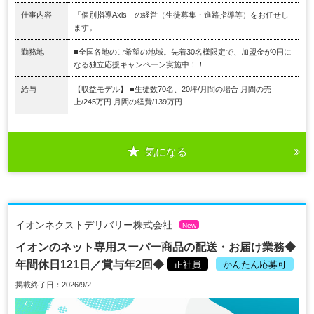
仕事内容
「個別指導Axis」の経営（生徒募集・進路指導等）をお任せし
ます。
勤務地
■全国各地のご希望の地域。先着30名様限定で、加盟金が0円に
なる独立応援キャンペーン実施中！！
給与
【収益モデル】 ■生徒数70名、20坪/月間の場合 月間の売
上/245万円 月間の経費/139万円...
気になる
イオンネクストデリバリー株式会社
New
イオンのネット専用スーパー商品の配送・お届け業務◆
年間休日121日／賞与年2回◆
正社員
かんたん応募可
掲載終了日：2026/9/2