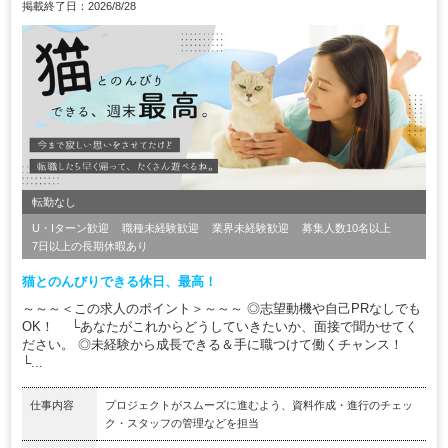
掲載終了日：2026/8/28
転勤なし
U・Iターン歓迎
職種未経験歓迎
業界未経験歓迎
募集人数10名以上
7日以上の長期休暇あり
猫とのんびりできる休日、最高！
～～～＜この求人のポイント＞～～～ ◎志望動機や自己PRなしでも
OK！ └あなたがこれからどうしていきたいか、面接で聞かせてく
ださい。 ◎未経験から成長できる＆手に職つけて働くチャンス！
└...
仕事内容
プロジェクトがスムーズに進むよう、資料作成・進行のチェッ
ク・スタッフの管理などを担当