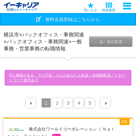
転職ならイーキャリア
気になる
検索履歴
無料会員登録はこちらから
横浜市×バックオフィス・事務関連
×バックオフィス・事務関連×一般
条件変更
事務・営業事務の転職情報
ITに興味がある、でも不安…そんなあなたも歓迎！未経験歓迎／リモー
トワーク案件あり
前の
1
30
2
件
3
4
5
次の
30
PR
株式会社ワールドコーポレーション（ Ｎａｒ
ｅｒｕ Ｇｒｏｕｐ）