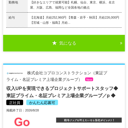
勤務地
【好きなエリアで就業可能】札幌、仙台、東京、横浜、名古
屋、大阪、広島、福岡など全国各地の拠点
給与
【北海道】月給252,960円 【青森・岩手・秋田】月給226,000円
【宮城・山形・福島】月給...
気になる
株式会社コプロコンストラクション（東証プ
ライム・名証プレミア上場企業グループ）
New
収入UPを実現できるプロジェクトサポートスタッフ◆
東証プライム・名証プレミア上場企業グループ／p ◆
正社員
かんたん応募可
掲載終了日：2026/8/28