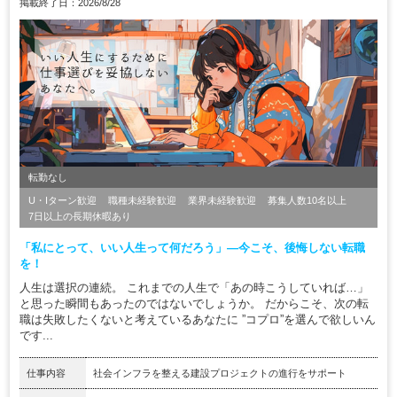
掲載終了日：2026/8/28
転勤なし
U・Iターン歓迎
職種未経験歓迎
業界未経験歓迎
募集人数10名以上
7日以上の長期休暇あり
「私にとって、いい人生って何だろう」―今こそ、後悔しない転職
を！
人生は選択の連続。 これまでの人生で「あの時こうしていれば…」
と思った瞬間もあったのではないでしょうか。 だからこそ、次の転
職は失敗したくないと考えているあなたに ”コプロ”を選んで欲しいん
です...
仕事内容
社会インフラを整える建設プロジェクトの進行をサポート