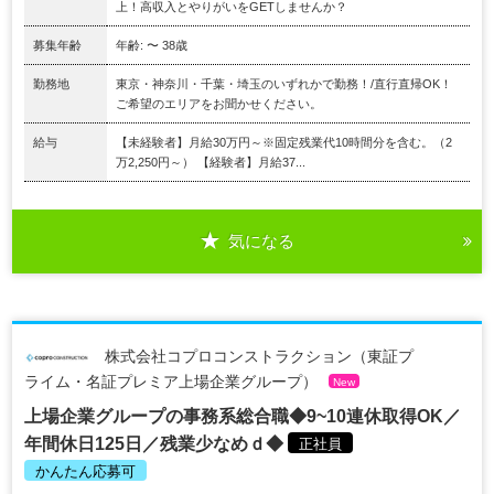
上！高収入とやりがいをGETしませんか？
募集年齢
年齢: 〜 38歳
勤務地
東京・神奈川・千葉・埼玉のいずれかで勤務！/直行直帰OK！
ご希望のエリアをお聞かせください。
給与
【未経験者】月給30万円～※固定残業代10時間分を含む。（2
万2,250円～） 【経験者】月給37...
気になる
株式会社コプロコンストラクション（東証プ
ライム・名証プレミア上場企業グループ）
New
上場企業グループの事務系総合職◆9~10連休取得OK／
年間休日125日／残業少なめｄ◆
正社員
かんたん応募可