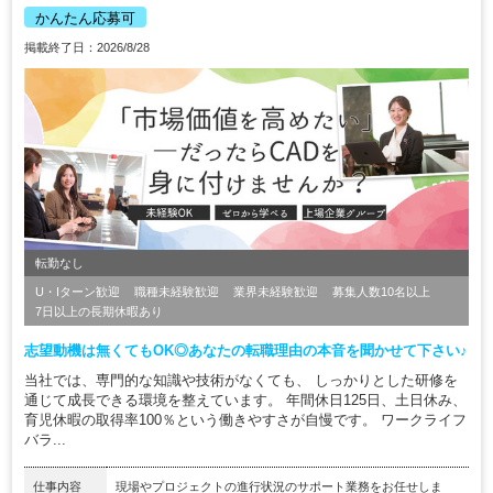
かんたん応募可
掲載終了日：2026/8/28
転勤なし
U・Iターン歓迎
職種未経験歓迎
業界未経験歓迎
募集人数10名以上
7日以上の長期休暇あり
志望動機は無くてもOK◎あなたの転職理由の本音を聞かせて下さい♪
当社では、専門的な知識や技術がなくても、 しっかりとした研修を
通じて成長できる環境を整えています。 年間休日125日、土日休み、
育児休暇の取得率100％という働きやすさが自慢です。 ワークライフ
バラ...
仕事内容
現場やプロジェクトの進行状況のサポート業務をお任せしま