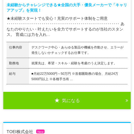
未経験からチャレンジできる★全国の大手・優良メーカーで「キャリ
アアップ」を実現！
★未経験スタートでも安心！充実のサポート体制をご用意
‥‥‥‥‥‥‥‥‥‥‥‥‥‥‥‥‥‥‥‥‥‥‥‥‥‥‥‥‥ あ
なたのやりたい・叶えたいを全力でサポートするのが当社のスタン
ス。 育成には力を入れ...
仕事内容
デスクワーク中心・あらゆる製品や機械を作動させ、エラーが
発生しないかチェックするお仕事です。
勤務地
就業先は、希望・スキル・経験を考慮のうえ決定します。
給与
■月給22万5000円～50万円 ※首都圏勤務の場合、月給24万
5000円以上 ※各種手当有 ...
気になる
TOEI株式会社
New