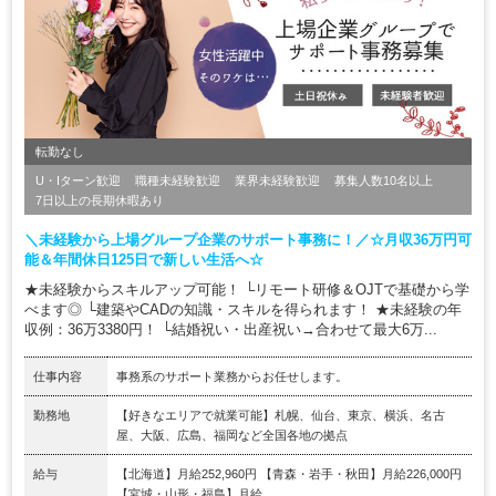
転勤なし
U・Iターン歓迎
職種未経験歓迎
業界未経験歓迎
募集人数10名以上
7日以上の長期休暇あり
＼未経験から上場グループ企業のサポート事務に！／☆月収36万円可
能＆年間休日125日で新しい生活へ☆
★未経験からスキルアップ可能！ └リモート研修＆OJTで基礎から学
べます◎ └建築やCADの知識・スキルを得られます！ ★未経験の年
収例：36万3380円！ └結婚祝い・出産祝い→合わせて最大6万...
仕事内容
事務系のサポート業務からお任せします。
勤務地
【好きなエリアで就業可能】札幌、仙台、東京、横浜、名古
屋、大阪、広島、福岡など全国各地の拠点
給与
【北海道】月給252,960円 【青森・岩手・秋田】月給226,000円
【宮城・山形・福島】月給...