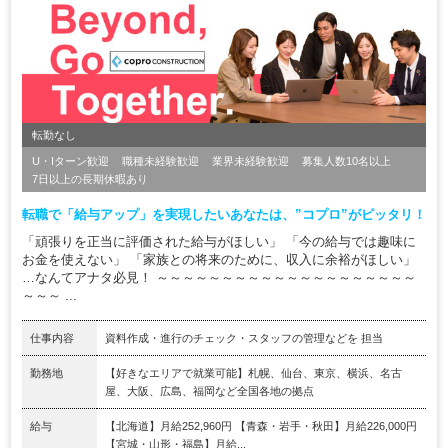
転勤なし
U・Iターン歓迎
職種未経験歓迎
業界未経験歓迎
募集人数10名以上
7日以上の長期休暇あり
転職で「給与アップ」を実現したいあなたは、”コプロ”がピッタリ！
「頑張りを正当に評価された給与がほしい」 「今の給与では趣味に
お金を使えない」 「家族との将来のために、収入に余裕がほしい」
…なんてアナタ必見！ ～～～～～～～～～～～～～～～～～～～～
～～～ ...
仕事内容
資料作成・進行のチェック・スタッフの管理などを 担当
勤務地
【好きなエリアで就業可能】札幌、仙台、東京、横浜、名古
屋、大阪、広島、福岡など全国各地の拠点
給与
【北海道】月給252,960円 【青森・岩手・秋田】月給226,000円
【宮城・山形・福島】月給...