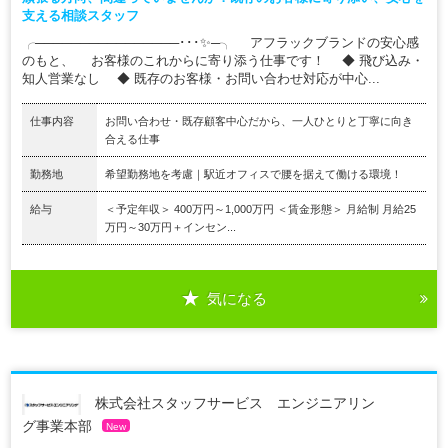
支える相談スタッフ
╭────────────────･･･✨─╮ アフラックブランドの安心感
のもと、 お客様のこれからに寄り添う仕事です！ ◆ 飛び込み・
知人営業なし ◆ 既存のお客様・お問い合わせ対応が中心...
仕事内容
お問い合わせ・既存顧客中心だから、一人ひとりと丁寧に向き
合える仕事
勤務地
希望勤務地を考慮｜駅近オフィスで腰を据えて働ける環境！
給与
＜予定年収＞ 400万円～1,000万円 ＜賃金形態＞ 月給制 月給25
万円～30万円＋インセン...
気になる
株式会社スタッフサービス エンジニアリン
グ事業本部
New