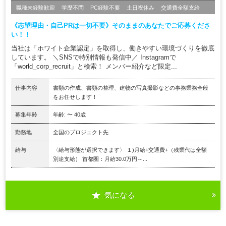
職種未経験歓迎
学歴不問
PC経験不要
土日祝休み
交通費全額支給
《志望理由・自己PRは一切不要》そのままのあなたでご応募くださ
い！！
当社は「ホワイト企業認定」を取得し、働きやすい環境づくりを徹底
しています。 ＼SNSで特別情報も発信中／ Instagramで
「world_corp_recruit」と検索！ メンバー紹介など限定...
仕事内容
書類の作成、書類の整理、建物の写真撮影などの事務業務全般
をお任せします！
募集年齢
年齢: 〜 40歳
勤務地
全国のプロジェクト先
給与
〈給与形態が選択できます〉 １)月給+交通費+（残業代は全額
別途支給） 首都圏：月給30.0万円～...
気になる