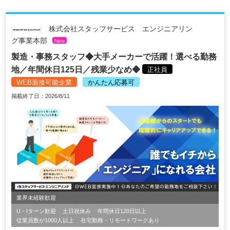
株式会社スタッフサービス エンジニアリン
グ事業本部
New
製造・事務スタッフ◆大手メーカーで活躍！選べる勤務
地／年間休日125日／残業少なめ◆
正社員
WEB面接可能企業
かんたん応募可
掲載終了日：2026/8/11
業界未経験歓迎
U・Iターン歓迎
土日祝休み
年間休日120日以上
従業員数が1000人以上
在宅勤務・リモートワークあり