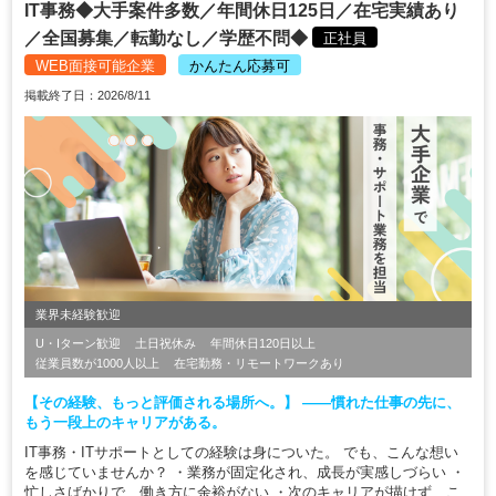
IT事務◆大手案件多数／年間休日125日／在宅実績あり
／全国募集／転勤なし／学歴不問◆
正社員
WEB面接可能企業
かんたん応募可
掲載終了日：2026/8/11
業界未経験歓迎
U・Iターン歓迎
土日祝休み
年間休日120日以上
従業員数が1000人以上
在宅勤務・リモートワークあり
【その経験、もっと評価される場所へ。】 ――慣れた仕事の先に、
もう一段上のキャリアがある。
IT事務・ITサポートとしての経験は身についた。 でも、こんな想い
を感じていませんか？ ・業務が固定化され、成長が実感しづらい ・
忙しさばかりで、働き方に余裕がない ・次のキャリアが描けず、こ