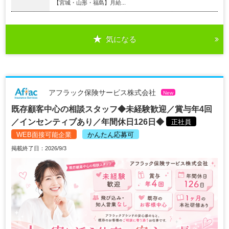
【宮城・山形・福島】月給...
気になる
アフラック保険サービス株式会社
New
既存顧客中心の相談スタッフ◆未経験歓迎／賞与年4回
／インセンティブあり／年間休日126日◆
正社員
WEB面接可能企業
かんたん応募可
掲載終了日：2026/9/3