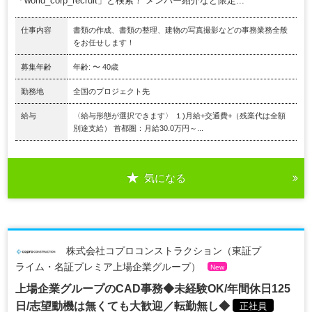
「world_corp_recruit」と検索！ メンバー紹介など限定...
仕事内容
書類の作成、書類の整理、建物の写真撮影などの事務業務全般
をお任せします！
募集年齢
年齢: 〜 40歳
勤務地
全国のプロジェクト先
給与
〈給与形態が選択できます〉 １)月給+交通費+（残業代は全額
別途支給） 首都圏：月給30.0万円～...
気になる
株式会社コプロコンストラクション（東証プ
ライム・名証プレミア上場企業グループ）
New
上場企業グループのCAD事務◆未経験OK/年間休日125
日/志望動機は無くても大歓迎／転勤無し◆
正社員