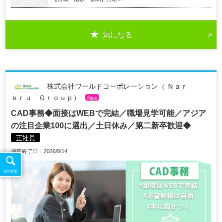
気になる
株式会社ワールドコーポレーション（ Ｎａｒ
ｅｒｕ Ｇｒｏｕｐ）
New
CAD事務◆面接はWEBで完結／職場見学可能／アジア
の注目企業100に選出／土日休み／第二新卒歓迎◆
正社員
掲載終了日：2026/8/14
条件変更