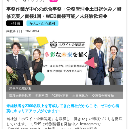
New
事務作業が中心の総合事務・労務管理◆土日祝休み／研
修充実／面接1回・WEB面接可能／未経験歓迎◆
正社員
かんたん応募可
掲載終了日：2026/8/14
業界未経験歓迎
職種未経験歓迎
学歴不問
PC経験不要
土日祝休み
交通費全額支給
未経験者を2300名以上を育成してきた当社だからこそ、ゼロから着
実にキャリアアップができます♪
当社は「ホワイト企業認定」を取得し、働きやすい環境づくりを徹底
しています。 ＼SNSで特別情報も発信中／ Instagramで