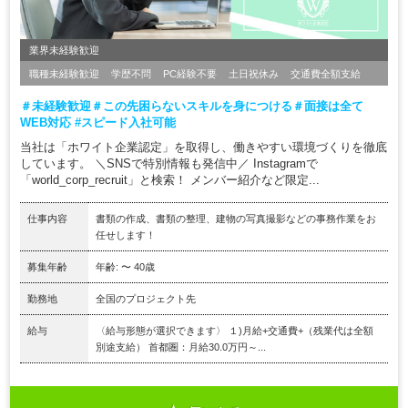
業界未経験歓迎
職種未経験歓迎
学歴不問
PC経験不要
土日祝休み
交通費全額支給
＃未経験歓迎＃この先困らないスキルを身につける＃面接は全て
WEB対応 #スピード入社可能
当社は「ホワイト企業認定」を取得し、働きやすい環境づくりを徹底
しています。 ＼SNSで特別情報も発信中／ Instagramで
「world_corp_recruit」と検索！ メンバー紹介など限定...
仕事内容
書類の作成、書類の整理、建物の写真撮影などの事務作業をお
任せします！
募集年齢
年齢: 〜 40歳
勤務地
全国のプロジェクト先
給与
〈給与形態が選択できます〉 １)月給+交通費+（残業代は全額
別途支給） 首都圏：月給30.0万円～...