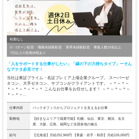
転勤なし
U・Iターン歓迎
職種未経験歓迎
業界未経験歓迎
募集人数10名以上
7日以上の長期休暇あり
「人をサポートする仕事がしたい」「縁の下の力持ちタイプ」ーそん
なアナタ必見です！
当社は東証プライム・名証プレミア上場企業グループ。 スーパーゼ
ネコン、大手ゼネコン、サブコンがクライアントです。 ～＊～＊～
＊～＊～＊～＊～＊ こんなお仕事をお任せします！ ～＊～＊～＊～
＊～＊～...
仕事内容
バックオフィスからプロジェクトを支えるお仕事
勤務地
【好きなエリアで就業可能】札幌、仙台、東京、横浜、名古
屋、大阪、広島、福岡など全国各地の拠点
給与
【北海道】月給252,960円 【青森・岩手・秋田】月給226,000円