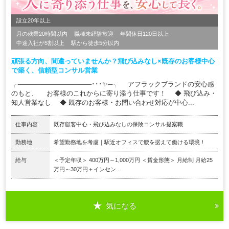
設立20年以上
月の残業20時間以内
職種未経験歓迎
年間休日120日以上
中途入社が5割以上
駅から徒歩5分以内
頑張る方向、間違っていませんか？飛び込みなし×既存のお客様中心
で築く、信頼型コンサル営業
╭────────────────･･･✨─╮ アフラックブランドの安心感
のもと、 お客様のこれからに寄り添う仕事です！ ◆ 飛び込み・
知人営業なし ◆ 既存のお客様・お問い合わせ対応が中心...
仕事内容
既存顧客中心・飛び込みなしの保険コンサル提案職
勤務地
希望勤務地を考慮｜駅近オフィスで腰を据えて働ける環境！
給与
＜予定年収＞ 400万円～1,000万円 ＜賃金形態＞ 月給制 月給25
万円～30万円＋インセン...
気になる