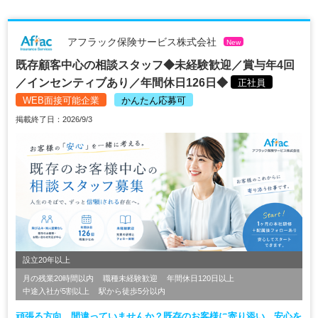
アフラック保険サービス株式会社
New
既存顧客中心の相談スタッフ◆未経験歓迎／賞与年4回
／インセンティブあり／年間休日126日◆
正社員
WEB面接可能企業
かんたん応募可
掲載終了日：2026/9/3
設立20年以上
月の残業20時間以内
職種未経験歓迎
年間休日120日以上
中途入社が5割以上
駅から徒歩5分以内
頑張る方向、間違っていませんか？既存のお客様に寄り添い、安心を