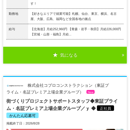
す！
勤務地
【好きなエリアで就業可能】札幌、仙台、東京、横浜、名古
屋、大阪、広島、福岡など全国各地の拠点
給与
【北海道】月給252,960円 【青森・岩手・秋田】月給226,000円
【宮城・山形・福島】月給...
気になる
株式会社コプロコンストラクション（東証プ
ライム・名証プレミア上場企業グループ）
New
街づくりプロジェクトサポートスタッフ◆東証プライ
ム・名証プレミア上場企業グループ／ｙ ◆
正社員
かんたん応募可
掲載終了日：2026/8/28