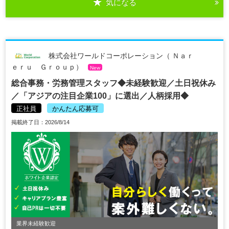
気になる
株式会社ワールドコーポレーション（ Ｎａｒ
ｅｒｕ Ｇｒｏｕｐ）
New
総合事務・労務管理スタッフ◆未経験歓迎／土日祝休み
／「アジアの注目企業100」に選出／人柄採用◆
正社員
かんたん応募可
掲載終了日：2026/8/14
業界未経験歓迎