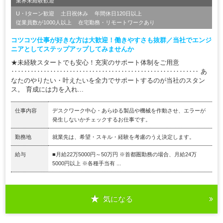
業界未経験歓迎
U・Iターン歓迎
土日祝休み
年間休日120日以上
従業員数が1000人以上
在宅勤務・リモートワークあり
コツコツ仕事が好きな方は大歓迎！働きやすさも抜群／当社でエンジ
ニアとしてステップアップしてみませんか
★未経験スタートでも安心！充実のサポート体制をご用意
‥‥‥‥‥‥‥‥‥‥‥‥‥‥‥‥‥‥‥‥‥‥‥‥‥‥‥‥‥ あ
なたのやりたい・叶えたいを全力でサポートするのが当社のスタン
ス。 育成には力を入れ...
仕事内容
デスクワーク中心・あらゆる製品や機械を作動させ、エラーが
発生しないかチェックするお仕事です。
勤務地
就業先は、希望・スキル・経験を考慮のうえ決定します。
給与
■月給22万5000円～50万円 ※首都圏勤務の場合、月給24万
5000円以上 ※各種手当有 ...
気になる