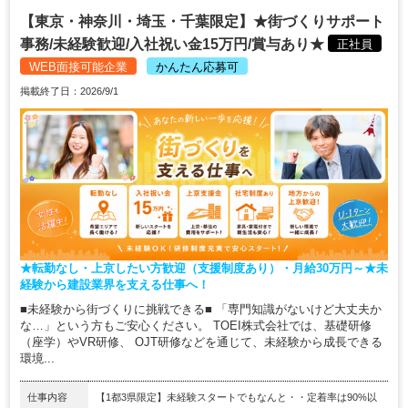
【東京・神奈川・埼玉・千葉限定】★街づくりサポート
事務/未経験歓迎/入社祝い金15万円/賞与あり★
正社員
WEB面接可能企業
かんたん応募可
掲載終了日：2026/9/1
★転勤なし・上京したい方歓迎（支援制度あり）・月給30万円～★未
経験から建設業界を支える仕事へ！
■未経験から街づくりに挑戦できる■ 「専門知識がないけど大丈夫か
な…」という方もご安心ください。 TOEI株式会社では、基礎研修
（座学）やVR研修、 OJT研修などを通じて、未経験から成長できる
環境...
仕事内容
【1都3県限定】未経験スタートでもなんと・・定着率は90%以