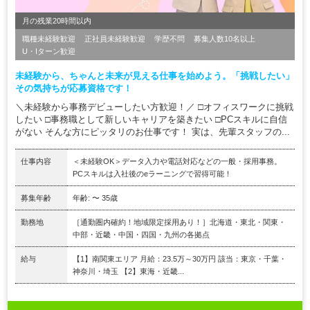
月の残業20時間以内
職種未経験歓迎
正社員未経験歓迎
学歴不問
募集人数10名以上
U・Iターン歓迎
未経験から、ちゃんと未来が見える仕事を始めよう。「挑戦したい」
その気持ちが応募資格です！
＼未経験から事務デビューしたい方歓迎！／ □オフィスワークに挑戦
したい □事務職として新しいキャリアを築きたい □PCスキルに自信
がない そんな方にピッタリのお仕事です！ 実は、先輩スタッフの...
仕事内容
＜未経験OK＞データ入力や電話対応などの一般・採用事務。
PCスキルは入社後のeラーニングで習得可能！
募集年齢
年齢: 〜 35歳
勤務地
［通勤圏内確約！地域限定採用あり！］北海道・東北・関東・
中部・近畿・中国・四国・九州の各拠点
給与
【1】南関東エリア 月給：23.5万～30万円 該当：東京・千葉・
神奈川・埼玉 【2】東海・近畿...