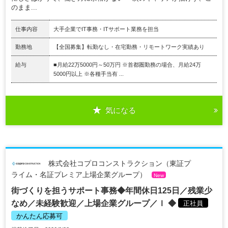
のまま...
仕事内容
大手企業でIT事務・ITサポート業務を担当
勤務地
【全国募集】転勤なし・在宅勤務・リモートワーク実績あり
給与
■月給22万5000円～50万円 ※首都圏勤務の場合、月給24万
5000円以上 ※各種手当有 ...
気になる
株式会社コプロコンストラクション（東証プ
ライム・名証プレミア上場企業グループ）
New
街づくりを担うサポート事務◆年間休日125日／残業少
なめ／未経験歓迎／上場企業グループ／ｌ ◆
正社員
かんたん応募可