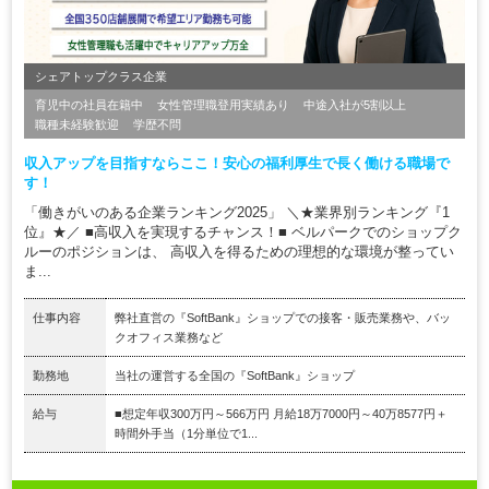
シェアトップクラス企業
育児中の社員在籍中
女性管理職登用実績あり
中途入社が5割以上
職種未経験歓迎
学歴不問
収入アップを目指すならここ！安心の福利厚生で長く働ける職場で
す！
「働きがいのある企業ランキング2025」 ＼★業界別ランキング『1
位』★／ ■高収入を実現するチャンス！■ ベルパークでのショップク
ルーのポジションは、 高収入を得るための理想的な環境が整ってい
ま...
仕事内容
弊社直営の『SoftBank』ショップでの接客・販売業務や、バッ
クオフィス業務など
勤務地
当社の運営する全国の『SoftBank』ショップ
給与
■想定年収300万円～566万円 月給18万7000円～40万8577円＋
時間外手当（1分単位で1...