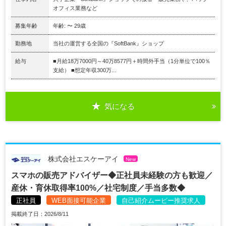
オフィス業務など
募集年齢
年齢: 〜 29歳
勤務地
当社の運営する全国の『SoftBank』ショップ
給与
■月給18万7000円～40万8577円＋時間外手当（1分単位で100％
支給） ■想定年収300万...
気になる
株式会社エスケーアイ
New
スマホの販売アドバイザー◆正社員未経験の方も歓迎／
産休・育休取得率100%／社宅制度／手当多数◆
正社員
WEB面接可能企業
自己紹介ムービー推奨求人
掲載終了日：2026/8/11