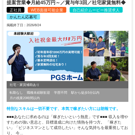
提案営業◆月給45万円～／賞与年3回／社宅家賃無料◆
正社員
WEB面接可能企業
自己紹介ムービー推奨求人
かんたん応募可
掲載終了日：2026/8/24
社宅・家賃補助あり
転勤なし
職種未経験歓迎
学歴不問
駅から徒歩5分以内
月の残業20時間以内
特別なスキルは一切不要です、本気で稼ぎたい方には朗報です。
■■■あなたに求めるのは「稼ぎたいという熱意」です■■■ 収入を増や
すための強い意志と、目標達成に向けた情熱を持つ方。 「稼ぎた
い」「ビジネスマンとして成功したい」そんな気持ちを最重視してお
り、 今...