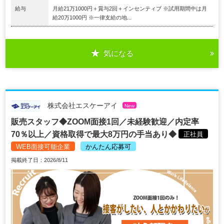
給与
月給21万1000円＋賞与2回＋インセンティブ ※試用期間中は月
給20万1000円 ※一律支給の地...
気になる
株式会社エスケーアイ
New
販売スタッフ◆ZOOM面接1回／未経験歓迎／内定率
70％以上／資格取得で最大8万円の手当あり◆
正社員
WEB面接可能企業
かんたん応募可
掲載終了日：2026/8/11