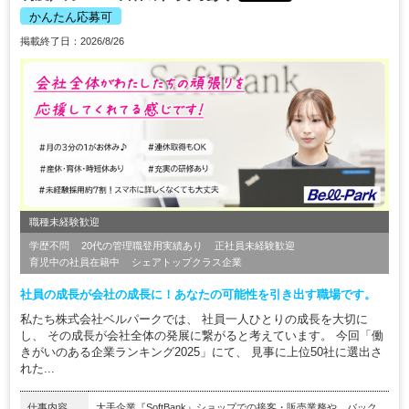
かんたん応募可
掲載終了日：2026/8/26
職種未経験歓迎
学歴不問
20代の管理職登用実績あり
正社員未経験歓迎
育児中の社員在籍中
シェアトップクラス企業
社員の成長が会社の成長に！あなたの可能性を引き出す職場です。
私たち株式会社ベルパークでは、 社員一人ひとりの成長を大切に
し、 その成長が会社全体の発展に繋がると考えています。 今回「働
きがいのある企業ランキング2025」にて、 見事に上位50社に選出さ
れた...
仕事内容
大手企業『SoftBank』ショップでの接客・販売業務や、バック