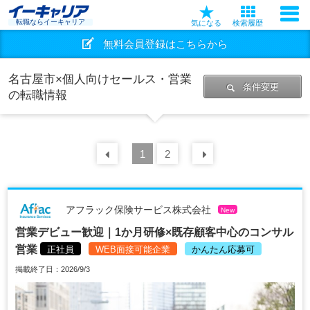
転職ならイーキャリア
気になる
検索履歴
無料会員登録はこちらから
名古屋市×個人向けセールス・営業
条件変更
の転職情報
前の
1
30
2
件
次の
30
件
アフラック保険サービス株式会社
New
営業デビュー歓迎｜1か月研修×既存顧客中心のコンサル
営業
正社員
WEB面接可能企業
かんたん応募可
掲載終了日：2026/9/3