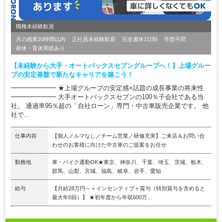
職種未経験歓迎
月の残業20時間以内
正社員未経験歓迎
完全週休2日制
学歴不問
産休・育休実績あり
【未経験から大手・オートバックスセブングループへ！】上場グルー
プの安定基盤で新たなキャリアを築こう！
━━━━━━━ ★上場グループの安定感×話題の成長事業の将来性
━━━━━━━ 大手オートバックスセブンの100％子会社である当
社。 通過率95％超の「自社ローン」専門・中古車販売企業です。 他
社で...
仕事内容
【個人ノルマなし／チーム営業／研修充実】ご来店＆お問い合
わせのお客様に向けた中古車のご提案をお任せ
勤務地
車・バイク通勤OK★東京、神奈川、千葉、埼玉、茨城、栃木、
群馬、山梨、宮城、福島、岐阜、岩手、愛知
給与
【月給28万円～＋インセンティブ＋賞与（特別賞与を含めると
最大年6回）】 ★初年度から年収600万...