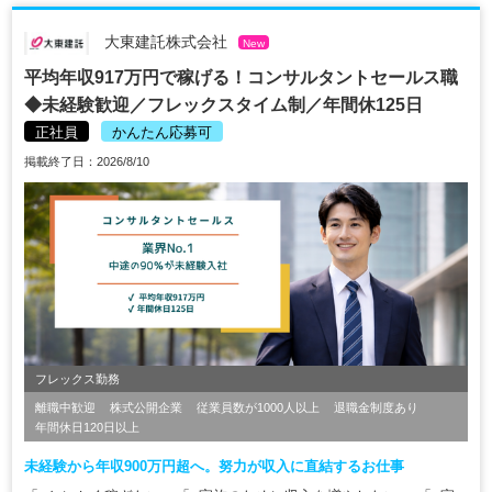
大東建託株式会社
New
平均年収917万円で稼げる！コンサルタントセールス職
◆未経験歓迎／フレックスタイム制／年間休125日
正社員
かんたん応募可
掲載終了日：2026/8/10
フレックス勤務
離職中歓迎
株式公開企業
従業員数が1000人以上
退職金制度あり
年間休日120日以上
未経験から年収900万円超へ。努力が収入に直結するお仕事