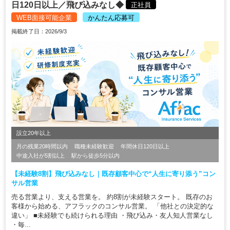
日120日以上／飛び込みなし◆
正社員
WEB面接可能企業
かんたん応募可
掲載終了日：2026/9/3
設立20年以上
月の残業20時間以内
職種未経験歓迎
年間休日120日以上
中途入社が5割以上
駅から徒歩5分以内
【未経験8割】飛び込みなし｜既存顧客中心で“人生に寄り添う”コン
サル営業
売る営業より、支える営業を。 約8割が未経験スタート。 既存のお
客様から始める、アフラックのコンサル営業。 「他社との決定的な
違い」 ■未経験でも続けられる理由 ・飛び込み・友人知人営業なし
・毎...