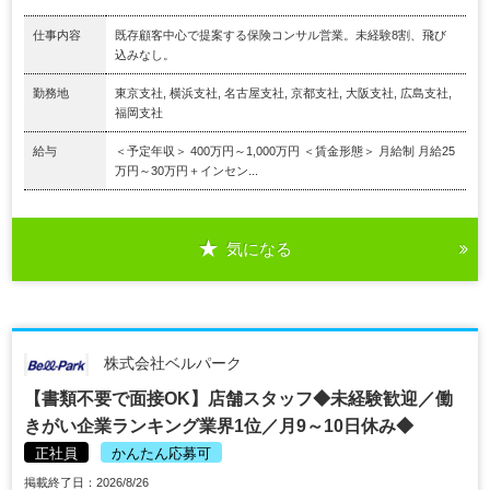
仕事内容
既存顧客中心で提案する保険コンサル営業。未経験8割、飛び
込みなし。
勤務地
東京支社, 横浜支社, 名古屋支社, 京都支社, 大阪支社, 広島支社,
福岡支社
給与
＜予定年収＞ 400万円～1,000万円 ＜賃金形態＞ 月給制 月給25
万円～30万円＋インセン...
気になる
株式会社ベルパーク
【書類不要で面接OK】店舗スタッフ◆未経験歓迎／働
きがい企業ランキング業界1位／月9～10日休み◆
正社員
かんたん応募可
掲載終了日：2026/8/26