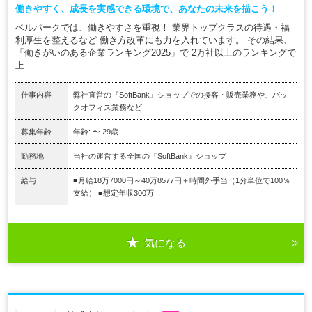
働きやすく、成長を実感できる環境で、あなたの未来を描こう！
ベルパークでは、働きやすさを重視！ 業界トップクラスの待遇・福
利厚生を整えるなど 働き方改革にも力を入れています。 その結果、
「働きがいのある企業ランキング2025」で 2万社以上のランキングで
上...
仕事内容
弊社直営の『SoftBank』ショップでの接客・販売業務や、バッ
クオフィス業務など
募集年齢
年齢: 〜 29歳
勤務地
当社の運営する全国の『SoftBank』ショップ
給与
■月給18万7000円～40万8577円＋時間外手当（1分単位で100％
支給） ■想定年収300万...
気になる