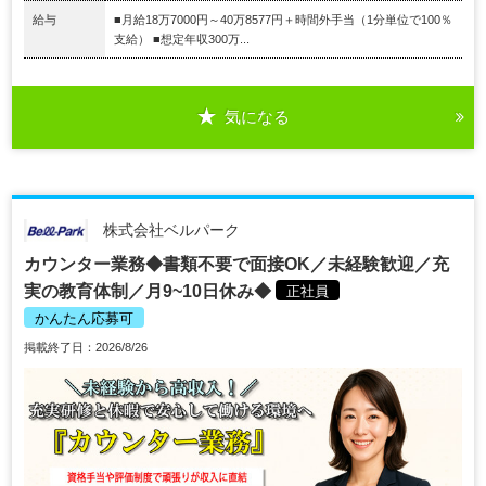
給与
■月給18万7000円～40万8577円＋時間外手当（1分単位で100％
支給） ■想定年収300万...
気になる
株式会社ベルパーク
カウンター業務◆書類不要で面接OK／未経験歓迎／充
実の教育体制／月9~10日休み◆
正社員
かんたん応募可
掲載終了日：2026/8/26