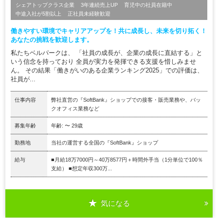
シェアトップクラス企業
3年連続売上UP
育児中の社員在籍中
中途入社が5割以上
正社員未経験歓迎
働きやすい環境でキャリアアップを！共に成長し、未来を切り拓く！
あなたの挑戦を歓迎します。
私たちベルパークは、 「社員の成長が、企業の成長に直結する」と
いう信念を持っており 全員が実力を発揮できる支援を惜しみませ
ん。 その結果「働きがいのある企業ランキング2025」での評価は、
社員が...
仕事内容
弊社直営の『SoftBank』ショップでの接客・販売業務や、バッ
クオフィス業務など
募集年齢
年齢: 〜 29歳
勤務地
当社の運営する全国の『SoftBank』ショップ
給与
■月給18万7000円～40万8577円＋時間外手当（1分単位で100％
支給） ■想定年収300万...
気になる