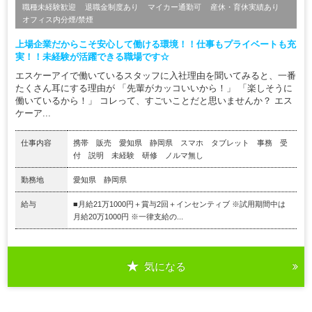
職種未経験歓迎
退職金制度あり
マイカー通勤可
産休・育休実績あり
オフィス内分煙/禁煙
上場企業だからこそ安心して働ける環境！！仕事もプライベートも充
実！！未経験が活躍できる職場です☆
エスケーアイで働いているスタッフに入社理由を聞いてみると、一番
たくさん耳にする理由が 「先輩がカッコいいから！」 「楽しそうに
働いているから！」 コレって、すごいことだと思いませんか？ エス
ケーア...
仕事内容
携帯 販売 愛知県 静岡県 スマホ タブレット 事務 受
付 説明 未経験 研修 ノルマ無し
勤務地
愛知県 静岡県
給与
■月給21万1000円＋賞与2回＋インセンティブ ※試用期間中は
月給20万1000円 ※一律支給の...
気になる