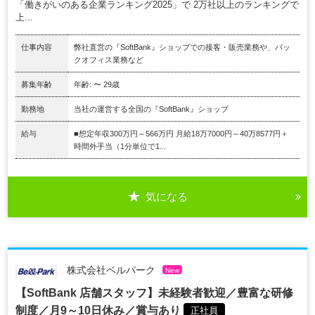
「働きがいのある企業ランキング2025」で 2万社以上のランキングで
上...
仕事内容
弊社直営の『SoftBank』ショップでの接客・販売業務や、バッ
クオフィス業務など
募集年齢
年齢: 〜 29歳
勤務地
当社の運営する全国の『SoftBank』ショップ
給与
■想定年収300万円～566万円 月給18万7000円～40万8577円＋
時間外手当（1分単位で1...
気になる
株式会社ベルパーク
New
【SoftBank 店舗スタッフ】未経験者歓迎／豊富な研修
制度／月9～10日休み／賞与あり
正社員