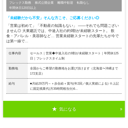
フレックス勤務
株式公開企業
離職中歓迎
転勤なし
年間休日120日以上
「未経験だから不安」そんな方こそ、ご応募ください◎
「営業は初めて」「不動産の知識もない」 ——それでも問題ござい
ません◎ 大東建託では、中途入社の約9割が未経験スタート。 飲
食・アパレル・美容師など… 営業未経験スタートの先輩たちが今で
は第一線で...
仕事内容
セールス｜営業◆中途入社の9割が未経験スタート｜年間休125
日｜フレックスタイム制
勤務地
全国からご希望の勤務地をお選び頂けます（北海道〜沖縄まで
172支店）
給与
■月給29万円～＋歩合給＋賞与(年2回／個人実績による) ※上記
に固定残業代(月35時間相当分)6...
気になる