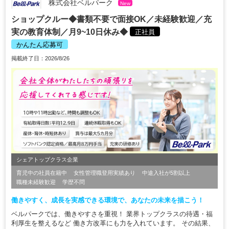
株式会社ベルパーク
New
ショップクルー◆書類不要で面接OK／未経験歓迎／充
実の教育体制／月9~10日休み◆
正社員
かんたん応募可
掲載終了日：2026/8/26
シェアトップクラス企業
育児中の社員在籍中
女性管理職登用実績あり
中途入社が5割以上
職種未経験歓迎
学歴不問
働きやすく、成長を実感できる環境で、あなたの未来を描こう！
ベルパークでは、働きやすさを重視！ 業界トップクラスの待遇・福
利厚生を整えるなど 働き方改革にも力を入れています。 その結果、