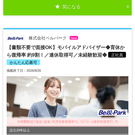
気になる
株式会社ベルパーク
New
【書類不要で面接OK】モバイルアドバイザー◆育休か
ら復帰率 約9割！／連休取得可／未経験歓迎◆
正社員
かんたん応募可
掲載終了日：2026/8/26
設立20年以上