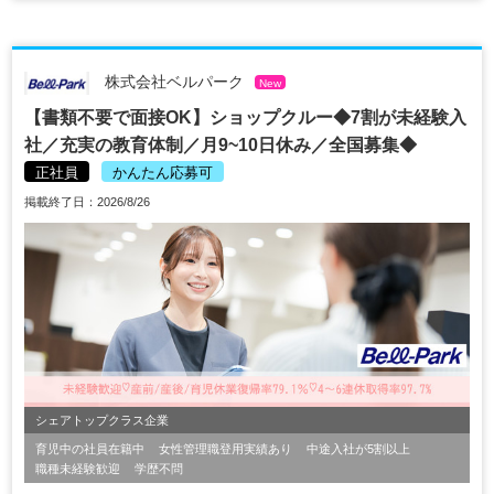
株式会社ベルパーク
New
【書類不要で面接OK】ショップクルー◆7割が未経験入
社／充実の教育体制／月9~10日休み／全国募集◆
正社員
かんたん応募可
掲載終了日：2026/8/26
シェアトップクラス企業
育児中の社員在籍中
女性管理職登用実績あり
中途入社が5割以上
職種未経験歓迎
学歴不問