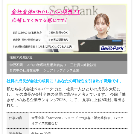
職種未経験歓迎
学歴不問
20代の管理職登用実績あり
正社員未経験歓迎
育児中の社員在籍中
シェアトップクラス企業
社員の成長が会社の成長に！あなたの可能性を引き出す職場です。
私たち株式会社ベルパークでは、 社員一人ひとりの成長を大切に
し、 その成長が会社全体の発展に繋がると考えています。 今回「働
きがいのある企業ランキング2025」にて、 見事に上位50社に選出さ
れた...
仕事内容
大手企業『SoftBank』ショップでの接客・販売業務や、バック
オフィス業務など
募集年齢
年齢: 〜 29歳