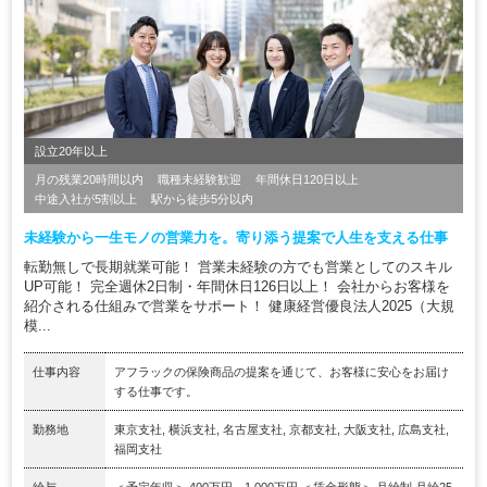
設立20年以上
月の残業20時間以内
職種未経験歓迎
年間休日120日以上
中途入社が5割以上
駅から徒歩5分以内
未経験から一生モノの営業力を。寄り添う提案で人生を支える仕事
転勤無しで長期就業可能！ 営業未経験の方でも営業としてのスキル
UP可能！ 完全週休2日制・年間休日126日以上！ 会社からお客様を
紹介される仕組みで営業をサポート！ 健康経営優良法人2025（大規
模...
仕事内容
アフラックの保険商品の提案を通じて、お客様に安心をお届け
する仕事です。
勤務地
東京支社, 横浜支社, 名古屋支社, 京都支社, 大阪支社, 広島支社,
福岡支社
給与
＜予定年収＞ 400万円～1,000万円 ＜賃金形態＞ 月給制 月給25