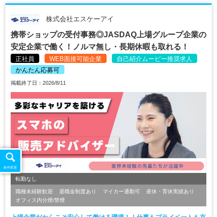
株式会社エスケーアイ
携帯ショップの受付事務◎JASDAQ上場グループ企業の
安定企業で働く！ノルマ無し・長期休暇も取れる！
正社員
WEB面接可能企業
自己紹介ムービー推奨求人
かんたん応募可
掲載終了日：2026/8/11
条件変更
転勤なし
職種未経験歓迎
退職金制度あり
マイカー通勤可
産休・育休実績あり
オフィス内分煙/禁煙