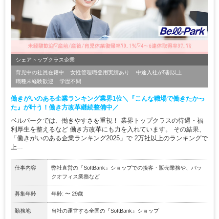
シェアトップクラス企業
育児中の社員在籍中
女性管理職登用実績あり
中途入社が5割以上
職種未経験歓迎
学歴不問
働きがいのある企業ランキング業界1位＼『こんな職場で働きたかっ
た』が叶う！働き方改革継続整備中／
ベルパークでは、働きやすさを重視！ 業界トップクラスの待遇・福
利厚生を整えるなど 働き方改革にも力を入れています。 その結果、
「働きがいのある企業ランキング2025」で 2万社以上のランキングで
上...
仕事内容
弊社直営の『SoftBank』ショップでの接客・販売業務や、バッ
クオフィス業務など
募集年齢
年齢: 〜 29歳
勤務地
当社の運営する全国の『SoftBank』ショップ