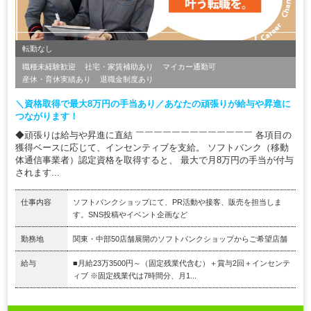
転勤なし
職種未経験歓迎
社宅・家賃補助あり
マイカー通勤可
産休・育休実績あり
退職金制度あり
＼資格取得で最大8万円の手当あり／あなたの頑張りが給与や昇進に
つながります！
◆頑張りは給与や昇進に直結 ￣￣￣￣￣￣￣￣￣￣￣￣￣ 各項目の
獲得ベースに応じて、インセンティブを支給。 ソフトバンク（移動
体通信事業者）認定資格を取得すると、 最大で月8万円の手当が付与
されます...
仕事内容
ソフトバンクショップにて、PR活動や接客、販売を担当しま
す。SNS投稿やイベント企画など
勤務地
関東・中部50店舗展開のソフトバンクショップからご希望店舗
給与
■月給23万3500円～（固定残業代含む）＋賞与2回＋インセンテ
ィブ ※固定残業代は7時間分、月1...