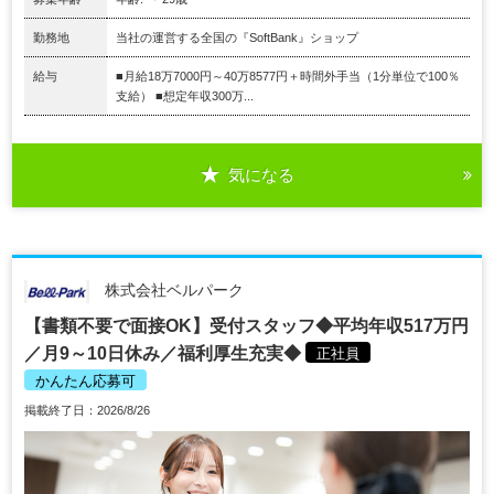
勤務地
当社の運営する全国の『SoftBank』ショップ
給与
■月給18万7000円～40万8577円＋時間外手当（1分単位で100％
支給） ■想定年収300万...
気になる
株式会社ベルパーク
【書類不要で面接OK】受付スタッフ◆平均年収517万円
／月9～10日休み／福利厚生充実◆
正社員
かんたん応募可
掲載終了日：2026/8/26