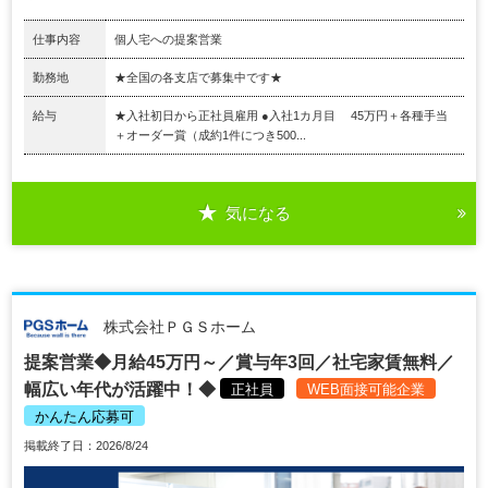
仕事内容
個人宅への提案営業
勤務地
★全国の各支店で募集中です★
給与
★入社初日から正社員雇用 ●入社1カ月目 45万円＋各種手当
＋オーダー賞（成約1件につき500...
気になる
株式会社ＰＧＳホーム
提案営業◆月給45万円～／賞与年3回／社宅家賃無料／
幅広い年代が活躍中！◆
正社員
WEB面接可能企業
かんたん応募可
掲載終了日：2026/8/24