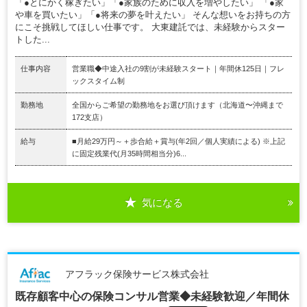
「●とにかく稼ぎたい」「●家族のために収入を増やしたい」 「●家
や車を買いたい」「●将来の夢を叶えたい」 そんな想いをお持ちの方
にこそ挑戦してほしい仕事です。 大東建託では、未経験からスター
トした...
仕事内容
営業職◆中途入社の9割が未経験スタート｜年間休125日｜フレ
ックスタイム制
勤務地
全国からご希望の勤務地をお選び頂けます（北海道〜沖縄まで
172支店）
給与
■月給29万円～＋歩合給＋賞与(年2回／個人実績による) ※上記
に固定残業代(月35時間相当分)6...
気になる
アフラック保険サービス株式会社
既存顧客中心の保険コンサル営業◆未経験歓迎／年間休