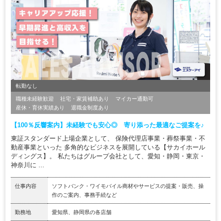
転勤なし
職種未経験歓迎
社宅・家賃補助あり
マイカー通勤可
産休・育休実績あり
退職金制度あり
【100％反響案内】未経験でも安心◎ 寄り添った最適なご提案を♪
東証スタンダード上場企業として、 保険代理店事業・葬祭事業・不
動産事業といった 多角的なビジネスを展開している【サカイホール
ディングス】。 私たちはグループ会社として、愛知・静岡・東京・
神奈川に ...
仕事内容
ソフトバンク・ワイモバイル商材やサービスの提案・販売、操
作のご案内、事務手続など
勤務地
愛知県、静岡県の各店舗