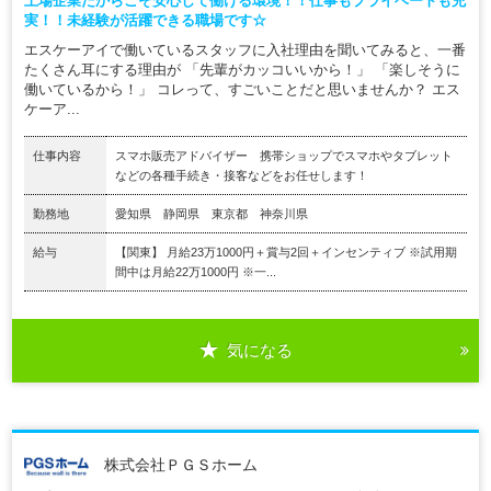
上場企業だからこそ安心して働ける環境！！仕事もプライベートも充
実！！未経験が活躍できる職場です☆
エスケーアイで働いているスタッフに入社理由を聞いてみると、一番
たくさん耳にする理由が 「先輩がカッコいいから！」 「楽しそうに
働いているから！」 コレって、すごいことだと思いませんか？ エス
ケーア...
仕事内容
スマホ販売アドバイザー 携帯ショップでスマホやタブレット
などの各種手続き・接客などをお任せします！
勤務地
愛知県 静岡県 東京都 神奈川県
給与
【関東】 月給23万1000円＋賞与2回＋インセンティブ ※試用期
間中は月給22万1000円 ※一...
気になる
株式会社ＰＧＳホーム