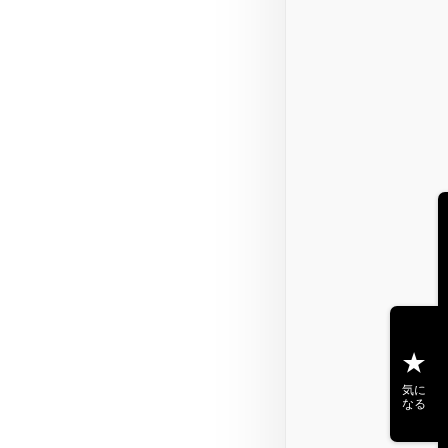
気に
なる