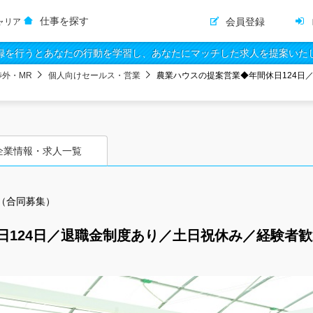
仕事を探す
会員登録
ャリア
録を行うとあなたの行動を学習し、あなたにマッチした求人を提案いた
渉外・MR
個人向けセールス・営業
農業ハウスの提案営業◆年間休日124日
企業情報・求人一覧
（合同募集）
日124日／退職金制度あり／土日祝休み／経験者