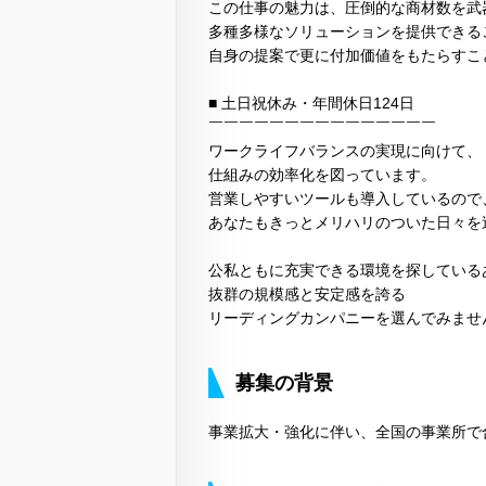
この仕事の魅力は、圧倒的な商材数を武
多種多様なソリューションを提供できる
自身の提案で更に付加価値をもたらすこ
■ 土日祝休み・年間休日124日
￣￣￣￣￣￣￣￣￣￣￣￣￣￣￣
ワークライフバランスの実現に向けて、
仕組みの効率化を図っています。
営業しやすいツールも導入しているので
あなたもきっとメリハリのついた日々を
公私ともに充実できる環境を探している
抜群の規模感と安定感を誇る
リーディングカンパニーを選んでみませ
募集の背景
事業拡大・強化に伴い、全国の事業所で