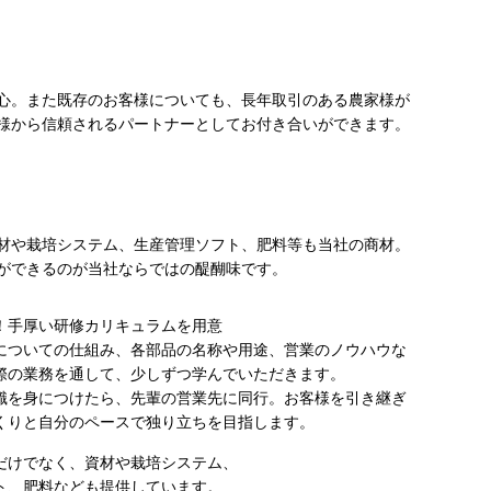
心。また既存のお客様についても、長年取引のある農家様が
様から信頼されるパートナーとしてお付き合いができます。
材や栽培システム、生産管理ソフト、肥料等も当社の商材。
ができるのが当社ならではの醍醐味です。
！手厚い研修カリキュラムを用意
についての仕組み、各部品の名称や用途、営業のノウハウな
際の業務を通して、少しずつ学んでいただきます。
識を身につけたら、先輩の営業先に同行。お客様を引き継ぎ
くりと自分のペースで独り立ちを目指します。
だけでなく、資材や栽培システム、
ト、肥料なども提供しています。