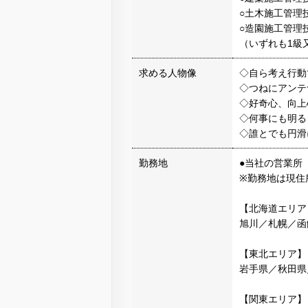
○土木施工管理
○造園施工管理
（いずれも1級
求める人物像
◇自ら考え行動
◇つねにアンテ
◇好奇心、向上
◇何事にも明る
◇誰とでも円滑
勤務地
●当社の営業所
※勤務地は現住
【北海道エリア
旭川／札幌／函
【東北エリア】
岩手県／秋田県
【関東エリア】