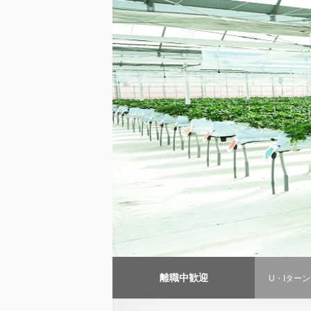
離職中歓迎
U・Iター