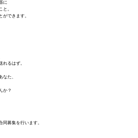
器に
こと。
とができます。
、
送れるはず。
あなた、
んか？
合同募集を行います。