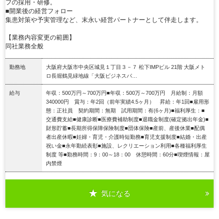
フの採用・研修。
■開業後の経営フォロー
集患対策や予実管理など、末永い経営パートナーとして伴走します。
【業務内容変更の範囲】
同社業務全般
勤務地
大阪府大阪市中央区城見１丁目３－７ 松下IMPビル 21階 大阪メト
ロ長堀鶴見緑地線「大阪ビジネスパ…
給与
年収：500万円～700万円■年収：500万～700万円 月給制：月額
340000円 賞与：年2回（前年実績4.5ヶ月） 昇給：年1回■雇用形
態：正社員 契約期間：無期 試用期間：有(6ヶ月)■福利厚生：■
交通費支給■健康診断■医療費補助制度■退職金制度(確定拠出年金)■
財形貯蓄■長期所得保障保険制度■団体保険■産前、産後休業■配偶
者出産休暇■妊婦・育児・介護時短勤務■育児支援制度■結婚・出産
祝い金■永年勤続表彰■施設、レクリエーション利用■各種福利厚生
制度 等■勤務時間：9：00～18：00 休憩時間：60分■喫煙情報：屋
内禁煙
気になる
詳細を見る