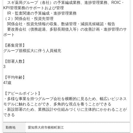
スギ薬局グループ（各社）の予算編成業務、進捗管理業務、ROIC・
KPI管理業務のサポートおよび管理
IR・監査関連の予算編成・進捗管理業務
（２）関係会社・投資先管理
関係会社・投資先情報の収集、数値管理・減損兆候確認・報告
要改善会社（債務超過、多額長期借入等）の改善計画・進捗管理のサ
ポート
【募集背景】
グループ規模拡大に伴う人員補充
【部署人数】
3
【平均年齢】
47歳
【アピールポイント】
・多様な事業を持つグループ会社を横断的に見るため、幅広いビジネス
モデルに触れることができ、多角的な視点を養うことができる
・新設部署のため、業務設計や仕組みづくりに主体的にかかわることが
できる
勤務地
愛知県大府市横根町新江