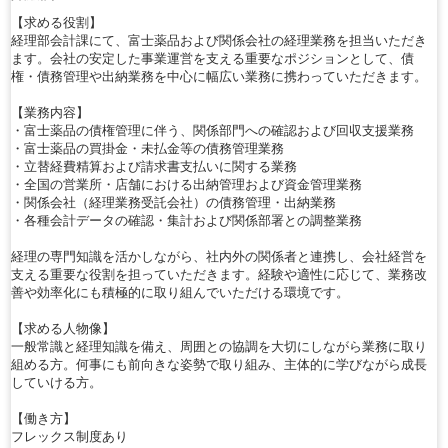
【求める役割】
経理部会計課にて、富士薬品および関係会社の経理業務を担当いただき
ます。会社の安定した事業運営を支える重要なポジションとして、債
権・債務管理や出納業務を中心に幅広い業務に携わっていただきます。
【業務内容】
・富士薬品の債権管理に伴う、関係部門への確認および回収支援業務
・富士薬品の買掛金・未払金等の債務管理業務
・立替経費精算および請求書支払いに関する業務
・全国の営業所・店舗における出納管理および資金管理業務
・関係会社（経理業務受託会社）の債務管理・出納業務
・各種会計データの確認・集計および関係部署との調整業務
経理の専門知識を活かしながら、社内外の関係者と連携し、会社経営を
支える重要な役割を担っていただきます。経験や適性に応じて、業務改
善や効率化にも積極的に取り組んでいただける環境です。
【求める人物像】
一般常識と経理知識を備え、周囲との協調を大切にしながら業務に取り
組める方。何事にも前向きな姿勢で取り組み、主体的に学びながら成長
していける方。
【働き方】
フレックス制度あり