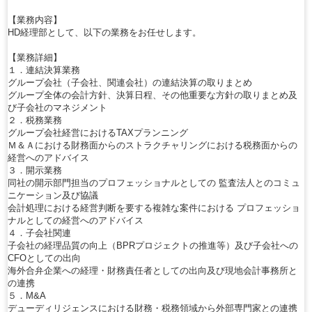
【業務内容】
HD経理部として、以下の業務をお任せします。
【業務詳細】
１．連結決算業務
グループ会社（子会社、関連会社）の連結決算の取りまとめ
グループ全体の会計方針、決算日程、その他重要な方針の取りまとめ及
び子会社のマネジメント
２．税務業務
グループ会社経営におけるTAXプランニング
Ｍ＆Ａにおける財務面からのストラクチャリングにおける税務面からの
経営へのアドバイス
３．開示業務
同社の開示部門担当のプロフェッショナルとしての 監査法人とのコミュ
ニケーション及び協議
会計処理における経営判断を要する複雑な案件における プロフェッショ
ナルとしての経営へのアドバイス
４．子会社関連
子会社の経理品質の向上（BPRプロジェクトの推進等）及び子会社への
CFOとしての出向
海外合弁企業への経理・財務責任者としての出向及び現地会計事務所と
の連携
５．M&A
デューディリジェンスにおける財務・税務領域から外部専門家との連携