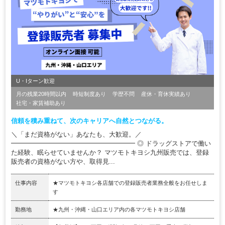
U・Iターン歓迎
月の残業20時間以内
時短制度あり
学歴不問
産休・育休実績あり
社宅・家賃補助あり
信頼を積み重ねて、次のキャリアへ自然とつながる。
＼「まだ資格がない」あなたも、大歓迎。／
━━━━━━━━━━━━━━━━━━━ ◎ ドラッグストアで働い
た経験、眠らせていませんか？ マツモトキヨシ九州販売では、登録
販売者の資格がない方や、取得見...
仕事内容
★マツモトキヨシ各店舗での登録販売者業務全般をお任せしま
す
勤務地
★九州・沖縄・山口エリア内の各マツモトキヨシ店舗