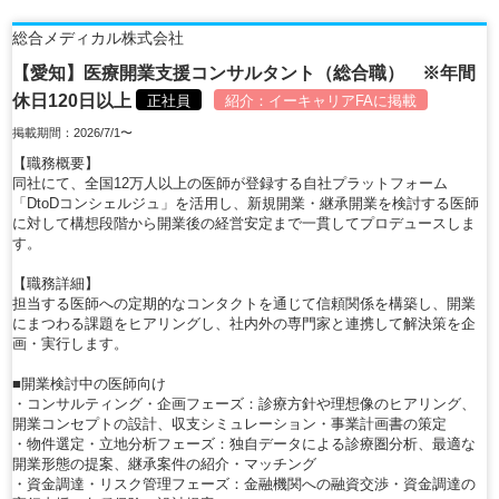
総合メディカル株式会社
【愛知】医療開業支援コンサルタント（総合職） ※年間
休日120日以上
正社員
紹介：
イーキャリアFA
に掲載
掲載期間：2026/7/1〜
【職務概要】
同社にて、全国12万人以上の医師が登録する自社プラットフォーム
「DtoDコンシェルジュ」を活用し、新規開業・継承開業を検討する医師
に対して構想段階から開業後の経営安定まで一貫してプロデュースしま
す。
【職務詳細】
担当する医師への定期的なコンタクトを通じて信頼関係を構築し、開業
にまつわる課題をヒアリングし、社内外の専門家と連携して解決策を企
画・実行します。
■開業検討中の医師向け
・コンサルティング・企画フェーズ：診療方針や理想像のヒアリング、
開業コンセプトの設計、収支シミュレーション・事業計画書の策定
・物件選定・立地分析フェーズ：独自データによる診療圏分析、最適な
開業形態の提案、継承案件の紹介・マッチング
・資金調達・リスク管理フェーズ：金融機関への融資交渉・資金調達の