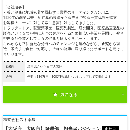
【会社概要】
＜薬と健康に地域密着で貢献する業界のリーディングカンパニー＞
1930年の創業以来、配置薬の製造から販売まで製販一貫体制を確立し、
お客様のニーズに対して常に忠実に対応してきました。
ドラッグストア、配置薬販売、医薬品製造、研究開発、医療品医薬品の
販売という５つを軸に人々の健康を守るため幅広い事業を展開し、複合
型医薬品企業として人々の健康を幅広くサポートします。
これからも常に新たな分野へのチャレンジを進めながら、研究から製
造、販売まで自社で対応し、皆様の健康に寄り添ったサポートを続けて
まいります。
勤務地
埼玉県さいたま市大宮区
給与
年収：350万円～500万円経験・スキルに応じて変動します
気になる
詳細を見る
株式会社スギ薬局
【大阪府 大阪市】経理部 担当者ポジション
正社員