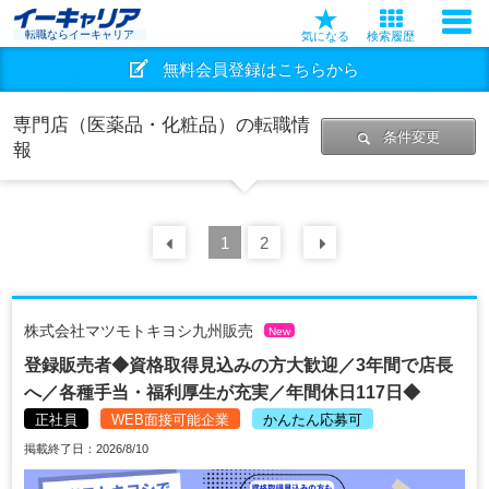
転職ならイーキャリア
気になる
検索履歴
無料会員登録はこちらから
専門店（医薬品・化粧品）の転職情
条件変更
報
前の
1
30
2
件
次の
30
件
株式会社マツモトキヨシ九州販売
New
登録販売者◆資格取得見込みの方大歓迎／3年間で店長
へ／各種手当・福利厚生が充実／年間休日117日◆
正社員
WEB面接可能企業
かんたん応募可
掲載終了日：2026/8/10