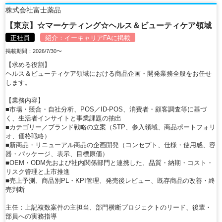
株式会社富士薬品
【東京】☆マーケティング☆ヘルス＆ビューティケア領域
正社員
紹介：
イーキャリアFA
に掲載
掲載期間：2026/7/30〜
【求める役割】
ヘルス＆ビューティケア領域における商品企画・開発業務全般をお任せ
します。
【業務内容】
■市場・競合・自社分析、POS／ID-POS、消費者・顧客調査等に基づ
く、生活者インサイトと事業課題の抽出
■カテゴリー／ブランド戦略の立案（STP、参入領域、商品ポートフォリ
オ、価格戦略）
■新商品・リニューアル商品の企画開発（コンセプト、仕様・使用感、容
器・パッケージ、表示、目標原価）
■OEM・ODM先および社内関係部門と連携した、品質・納期・コスト・
リスク管理と上市推進
■売上予測、商品別PL・KPI管理、発売後レビュー、既存商品の改善・終
売判断
主任：上記複数案件の主担当、部門横断プロジェクトのリード、後輩・
部員への実務指導