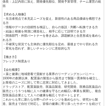
係長：上記内容に加え、開発優先順位、開発予算管理、チーム運営の統
括
【求める人物像】
・生活者視点で未充足ニーズを捉え、新規性のある商品価値を構想でき
る方
・情報やデータの信頼性を検証し、自らの仮説・判断へ転換できる方
・結論と根拠を簡潔に構造化し、相手に応じて説明できる方
・関係部門・外部パートナーを巻き込み、課題解決と合意形成を進めら
れる方
・不確実な状況でも主体的に優先順位を定め、最後までやり切れる方
・変化を恐れず、新しいチャレンジに意欲的な方
【働き方】
フレックス制度あり
【会社概要】
＜薬と健康に地域密着で貢献する業界のリーディングカンパニー＞
1930年の創業以来、配置薬の製造から販売まで製販一貫体制を確立し、
お客様のニーズに対して常に忠実に対応してきました。
ドラッグストア、配置薬販売、医薬品製造、研究開発、医療品医薬品の
販売という５つを軸に人々の健康を守るため幅広い事業を展開し、複合
型医薬品企業として人々の健康を幅広くサポートします。
これからも常に新たな分野へのチャレンジを進めながら、研究から製
造、販売まで自社で対応し、皆様の健康に寄り添ったサポートを続けて