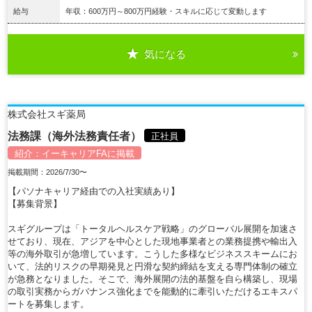
給与
年収：600万円～800万円経験・スキルに応じて変動します
気になる
詳細を見る
株式会社スギ薬局
法務課（海外法務責任者）
正社員
紹介：
イーキャリアFA
に掲載
掲載期間：2026/7/30〜
【パソナキャリア経由での入社実績あり】
【募集背景】
スギグループは「トータルヘルスケア戦略」のグローバル展開を加速さ
せており、現在、アジアを中心とした現地事業者との業務提携や輸出入
等の海外取引が急増しています。こうした多様なビジネススキームにお
いて、法的リスクの早期発見と円滑な契約締結を支える専門体制の確立
が急務となりました。そこで、海外展開の法的基盤を自ら構築し、現場
の取引実務からガバナンス強化までを能動的に牽引いただけるエキスパ
ートを募集します。