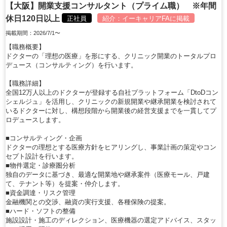
【大阪】開業支援コンサルタント（プライム職） ※年間
休日120日以上
正社員
紹介：
イーキャリアFA
に掲載
掲載期間：2026/7/1〜
【職務概要】
ドクターの「理想の医療」を形にする、クリニック開業のトータルプロ
デュース（コンサルティング）を行います。
【職務詳細】
全国12万人以上のドクターが登録する自社プラットフォーム「DtoDコン
シェルジュ」を活用し、クリニックの新規開業や継承開業を検討されて
いるドクターに対し、構想段階から開業後の経営支援までを一貫してプ
ロデュースします。
■コンサルティング・企画
ドクターの理想とする医療方針をヒアリングし、事業計画の策定やコン
セプト設計を行います。
■物件選定・診療圏分析
独自のデータに基づき、最適な開業地や継承案件（医療モール、戸建
て、テナント等）を提案・仲介します。
■資金調達・リスク管理
金融機関との交渉、融資の実行支援、各種保険の提案。
■ハード・ソフトの整備
施設設計・施工のディレクション、医療機器の選定アドバイス、スタッ