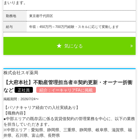
まいります。
勤務地
東京都千代田区
給与
年収：450万円～700万円経験・スキルに応じて変動します
気になる
詳細を見る
株式会社スギ薬局
【大府本社】不動産管理担当者※契約更新・オーナー折衝
など
正社員
紹介：
イーキャリアFA
に掲載
掲載期間：2026/7/24〜
【パソナキャリア経由での入社実績あり】
【職務内容】
●中部エリアの既存店に係る賃貸借契約の管理業務を中心に、以下の業務
を担当していただきます。
※中部エリア：愛知県、静岡県、三重県、静岡県、岐阜県、滋賀県、福
井県、石川県、富山県、長野県