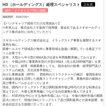
HD（ホールディングス）経理スペシャリスト
正社員
紹介：
イーキャリアFA
に掲載
掲載期間：2026/7/30〜
【パソナキャリア経由での入社実績あり】
※本求人は、株式会社スギ薬局で採用後、親会社であるスギホールディ
ングス株式会社に出向していただく
スギホールディングス株式会社は、ドラッグストア事業を展開するスギ
薬局を核に、
医療ヘルスケア領域及び海外に事業領域を急速に展開している東証プラ
イム企業です。
近年、大型から中小型のM&A及び出資を年間複数実施しております。
また、今期は9月に事業再生型の大型のM&A（売上高1000億円超）を実
行しており、経理・税務業務としても、統合会社の財務・経理部門及び
システムの統合、月次決算早期化に
向けた業務改善（BPR）、買収時のストラクチャーの検討、被買収各社
の繰越欠損金を活用した税務ストラクチャリング等、業務内容の複雑さ
及び要求レベルが上がっています。
現在、国内のドラッグストア及び調剤薬局市場は時代の大きな転換点を
迎えており、今後も業界再編につながる合従連衡が進んできます。
更に、ASEANを中心とする海外市場においては、今後の海外市場の展開
拡大に向けて、現地のNo1ドラッグストア及び調剤薬局との資本提携、合
弁会社設立を大規模に行っています。