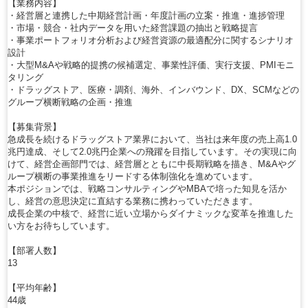
【業務内容】
・経営層と連携した中期経営計画・年度計画の立案・推進・進捗管理
・市場・競合・社内データを用いた経営課題の抽出と戦略提言
・事業ポートフォリオ分析および経営資源の最適配分に関するシナリオ
設計
・大型M&Aや戦略的提携の候補選定、事業性評価、実行支援、PMIモニ
タリング
・ドラッグストア、医療・調剤、海外、インバウンド、DX、SCMなどの
グループ横断戦略の企画・推進
【募集背景】
急成長を続けるドラッグストア業界において、当社は来年度の売上高1.0
兆円達成、そして2.0兆円企業への飛躍を目指しています。その実現に向
けて、経営企画部門では、経営層とともに中長期戦略を描き、M&Aやグ
ループ横断の事業推進をリードする体制強化を進めています。
本ポジションでは、戦略コンサルティングやMBAで培った知見を活か
し、経営の意思決定に直結する業務に携わっていただきます。
成長企業の中核で、経営に近い立場からダイナミックな変革を推進した
い方をお待ちしています。
【部署人数】
13
【平均年齢】
44歳