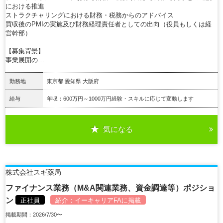
における推進
ストラクチャリングにおける財務・税務からのアドバイス
買収後のPMIの実施及び財務経理責任者としての出向（役員もしくは経
営幹部）
【募集背景】
事業展開の…
勤務地
東京都 愛知県 大阪府
給与
年収：600万円～1000万円経験・スキルに応じて変動します
気になる
詳細を見る
株式会社スギ薬局
ファイナンス業務（M&A関連業務、資金調達等）ポジショ
ン
正社員
紹介：
イーキャリアFA
に掲載
掲載期間：2026/7/30〜