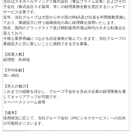
当社はスギホールディングス株式会社（東証プライム企業）およびその
子会社（株式会社スギ薬局、等）の経理業務全般を受託するシェアード
サービス企業です。
近年、当社グループは大型から中小型のM&A及び出資を年間複数実施し
ており、業績拡大に伴う組織強化の為に経理職を採用いたします。
現在、国内のドラッグストア及び調剤薬局市場は時代の大きな転換点を
迎えており、
今後も業界再編につながる合従連衡が進んでいきます。当社グループの
業績拡大と共に新しいことに挑戦できる方を募集。
【部署人数】
経理部 約40名
【平均年齢】
30～40代
【求人の魅力】
これまでの経験を活かし、グループ子会社を含め大企業の経理業務を通
してキャリアアップが可能です。
スーパーストリーム使用
【備考】
採用状況に応じて、当社グループ会社（IHビジネスサービス）への出向
の可能性がございます。