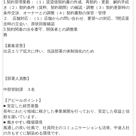
1.契約管理業務：（１）賃貸借契約書の作成、再契約・更新、解約手続
き（２）契約条件（賃料、契約期間）の確認・調整（３）契約更新時の
条件交渉、オーナーとの調整（４）契約書類の保管・管理
２. 店舗対応：（１）店舗からの問い合わせ、要望への対応、?閉店退
去時の立会い、原状回復確認
3.契約関連の法令遵守、関係者との調整業
務
【募集背景】
出店エリア拡大に伴い、当該部署の体制強化のため
【部署人員数】
中部管財課 ３名
【アピールポイント】
■ 安定した経営基盤
長年にわたり地域に根ざした事業展開を行っており、安定した収益と信
頼を築いています。
■ 働きやすい職場環境
風通しの良い社風で、社員同士のコミュニケーションも活発。中途入社
の方もすぐに馴染める環境です。