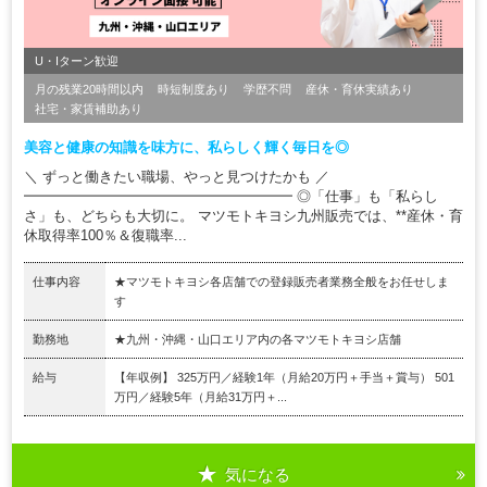
U・Iターン歓迎
月の残業20時間以内
時短制度あり
学歴不問
産休・育休実績あり
社宅・家賃補助あり
美容と健康の知識を味方に、私らしく輝く毎日を◎
＼ ずっと働きたい職場、やっと見つけたかも ／
━━━━━━━━━━━━━━━━━━━ ◎「仕事」も「私らし
さ」も、どちらも大切に。 マツモトキヨシ九州販売では、**産休・育
休取得率100％＆復職率...
仕事内容
★マツモトキヨシ各店舗での登録販売者業務全般をお任せしま
す
勤務地
★九州・沖縄・山口エリア内の各マツモトキヨシ店舗
給与
【年収例】 325万円／経験1年（⽉給20万円＋⼿当＋賞与） 501
万円／経験5年（⽉給31万円＋...
気になる