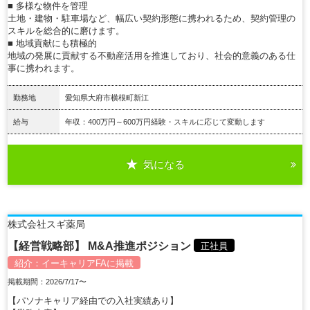
■ 多様な物件を管理
土地・建物・駐車場など、幅広い契約形態に携われるため、契約管理の
スキルを総合的に磨けます。
■ 地域貢献にも積極的
地域の発展に貢献する不動産活用を推進しており、社会的意義のある仕
事に携われます。
勤務地
愛知県大府市横根町新江
給与
年収：400万円～600万円経験・スキルに応じて変動します
気になる
詳細を見る
株式会社スギ薬局
【経営戦略部】 M&A推進ポジション
正社員
紹介：
イーキャリアFA
に掲載
掲載期間：2026/7/17〜
【パソナキャリア経由での入社実績あり】