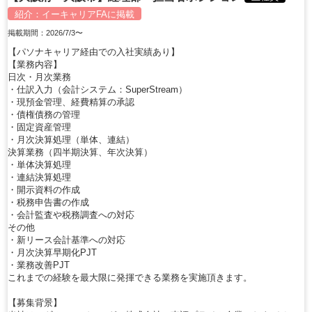
紹介：
イーキャリアFA
に掲載
掲載期間：2026/7/3〜
【パソナキャリア経由での入社実績あり】
【業務内容】
日次・月次業務
・仕訳入力（会計システム：SuperStream）
・現預金管理、経費精算の承認
・債権債務の管理
・固定資産管理
・月次決算処理（単体、連結）
決算業務（四半期決算、年次決算）
・単体決算処理
・連結決算処理
・開示資料の作成
・税務申告書の作成
・会計監査や税務調査への対応
その他
・新リース会計基準への対応
・月次決算早期化PJT
・業務改善PJT
これまでの経験を最大限に発揮できる業務を実施頂きます。
【募集背景】