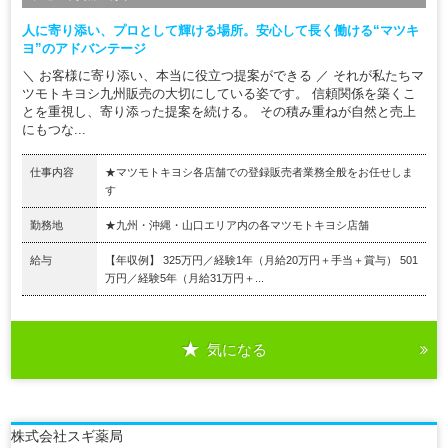
人に寄り添い、プロとして輝ける場所。安心して長く働ける“マツキ
ヨ”のアドバンテージ
＼ お客様に寄り添い、本当に役立つ提案ができる ／ それが私たちマ
ツモトキヨシ九州販売の大切にしている姿です。 信頼関係を築くこ
とを重視し、寄り添った提案を続ける。 その積み重ねが自然と売上
にもつな...
仕事内容
★マツモトキヨシ各店舗での登録販売者業務全般をお任せしま
す
勤務地
★九州・沖縄・山口エリア内の各マツモトキヨシ店舗
給与
【年収例】 325万円／経験1年（⽉給20万円＋⼿当＋賞与） 501
万円／経験5年（⽉給31万円＋...
気になる
株式会社スギ薬局