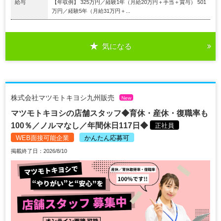
給与
【年収例】 325万円／経験1年（⽉給20万円＋⼿当＋賞与） 501
万円／経験5年（⽉給31万円＋...
気になる
株式会社マツモトキヨシ九州販売
New
マツモトキヨシの店舗スタッフ◆育休・産休・復職率も
100％／ノルマなし／年間休日117日◆
正社員
WEB面接可能企業
かんたん応募可
掲載終了日：2026/8/10