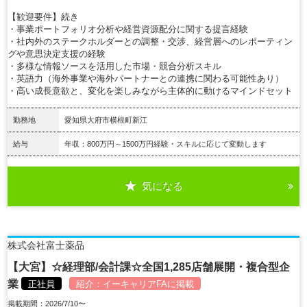
【歓迎要件】続き
・事業ポートフォリオ分析や経営資源配分に関する提言経験
・社内外のステークホルダーとの調整・交渉、経営層へのレポーティン
グや意思決定支援の経験
・多様な情報ソースを活用した市場・競合分析スキル
・英語力（海外事業や海外パートナーとの連携に関わる可能性あり）
・高い成長意欲と、変化を楽しみながら主体的に動けるマインドセット
勤務地
愛知県大府市横根町新江
給与
年収：800万円～1500万円経験・スキルに応じて変動します
気になる
詳細を見る
株式会社富士薬品
【大宮】☆経理部/会計課☆全国1,285店舗展開・複合型企
業
正社員
紹介：
イーキャリアFA
に掲載
掲載期間：2026/7/10〜