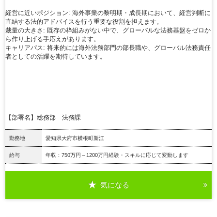
経営に近いポジション: 海外事業の黎明期・成長期において、経営判断に
直結する法的アドバイスを行う重要な役割を担えます。
裁量の大きさ: 既存の枠組みがない中で、グローバルな法務基盤をゼロか
ら作り上げる手応えがあります。
キャリアパス: 将来的には海外法務部門の部長職や、グローバル法務責任
者としての活躍を期待しています。
【部署名】総務部 法務課
勤務地
愛知県大府市横根町新江
給与
年収：750万円～1200万円経験・スキルに応じて変動します
気になる
詳細を見る