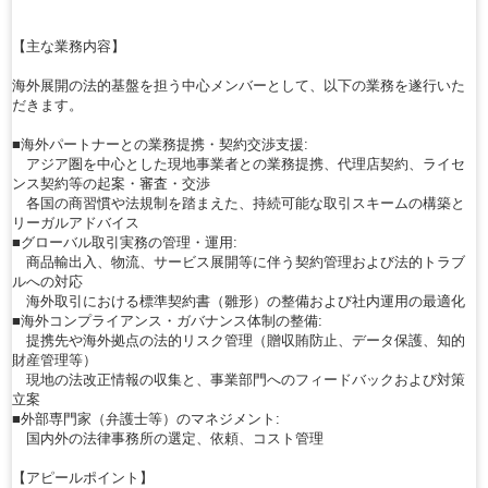
【主な業務内容】
海外展開の法的基盤を担う中心メンバーとして、以下の業務を遂行いた
だきます。
■海外パートナーとの業務提携・契約交渉支援:
アジア圏を中心とした現地事業者との業務提携、代理店契約、ライセ
ンス契約等の起案・審査・交渉
各国の商習慣や法規制を踏まえた、持続可能な取引スキームの構築と
リーガルアドバイス
■グローバル取引実務の管理・運用:
商品輸出入、物流、サービス展開等に伴う契約管理および法的トラブ
ルへの対応
海外取引における標準契約書（雛形）の整備および社内運用の最適化
■海外コンプライアンス・ガバナンス体制の整備:
提携先や海外拠点の法的リスク管理（贈収賄防止、データ保護、知的
財産管理等）
現地の法改正情報の収集と、事業部門へのフィードバックおよび対策
立案
■外部専門家（弁護士等）のマネジメント:
国内外の法律事務所の選定、依頼、コスト管理
【アピールポイント】