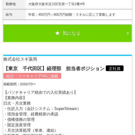
勤務地
大阪府大阪市淀川区宮原一丁目2番4号
給与
年収：450万円～800万円経験・スキルに応じて変動します
気になる
詳細を見る
株式会社スギ薬局
【東京 千代田区】経理部 担当者ポジション
正社員
紹介：
イーキャリアFA
に掲載
掲載期間：2026/7/3〜
【パソナキャリア経由での入社実績あり】
【業務内容】
日次・月次業務
・仕訳入力（会計システム：SuperStream）
・現預金管理、経費精算の承認
・債権債務の管理
・固定資産管理
・月次決算処理（単体、連結）