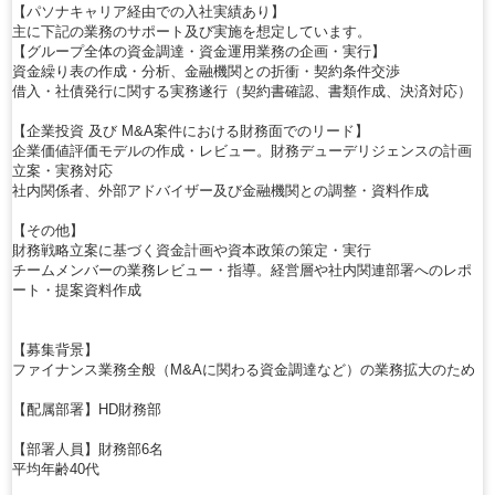
【パソナキャリア経由での入社実績あり】
主に下記の業務のサポート及び実施を想定しています。
【グループ全体の資金調達・資金運用業務の企画・実行】
資金繰り表の作成・分析、金融機関との折衝・契約条件交渉
借入・社債発行に関する実務遂行（契約書確認、書類作成、決済対応）
【企業投資 及び M&A案件における財務面でのリード】
企業価値評価モデルの作成・レビュー。財務デューデリジェンスの計画
立案・実務対応
社内関係者、外部アドバイザー及び金融機関との調整・資料作成
【その他】
財務戦略立案に基づく資金計画や資本政策の策定・実行
チームメンバーの業務レビュー・指導。経営層や社内関連部署へのレポ
ート・提案資料作成
【募集背景】
ファイナンス業務全般（M&Aに関わる資金調達など）の業務拡大のため
【配属部署】HD財務部
【部署人員】財務部6名
平均年齢40代