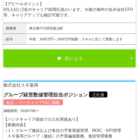
【アピールポイント】
9月入社に2名のキャリア採用社員がいます。今後の海外の合弁会社CFO
等、キャリアアップも検討可能です。
勤務地
東京都千代田区鍛冶町
給与
年収：1000万円～1500万円経験・スキルに応じて変動します
気になる
詳細を見る
株式会社スギ薬局
グループ経営数値管理担当ポジション
正社員
紹介：
イーキャリアFA
に掲載
掲載期間：2026/7/30〜
【パソナキャリア経由での入社実績あり】
【業務内容】
（１）グループ連結および各社の予算実績管理、ROIC・KPI管理
スギ薬局グループ（連結）の予算編成業務、進捗管理業務