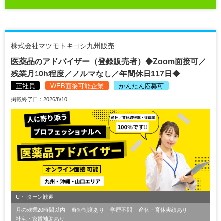
株式会社マツモトキヨシ九州販売
医薬品のアドバイザー（登録販売者）◆Zoom面接可／
残業月10h程度／ノルマなし／年間休日117日◆
正社員
WEB面接可能企業
かんたん応募可
掲載終了日：2026/8/10
U・Iターン歓迎
月の残業20時間以内
時短制度あり
学歴不問
産休・育休実績あり
社宅・家賃補助あり