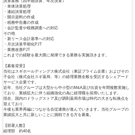
決算業務（四半期決算、年次決算）
・単体決算処理
・連結決算処理
・開示資料の作成
・税務申告書の作成
・会計監査や税務調査への対応
その他
・新リース会計基準への対応
・月次決算早期化PJT
・業務改善PJT
これまでの経験を最大限に発揮できる業務を実施頂きます。
【募集背景】
当社はスギホールディングス株式会社（東証プライム企業）およびその
子会社（株式会社スギ薬局、等）の経理業務全般を受託するシェアード
サービス企業です。
近年、当社グループは大型から中小型のM&A及び出資を年間複数実施し
ており、業績拡大に伴う組織強化の為に経理職を採用いたします。
現在、国内のドラッグストア及び調剤薬局市場は時代の大きな転換点を
迎えており、
今後も業界再編につながる合従連衡が進んでいきます。当社グループの
業績拡大と共に新しいことに挑戦できる方を募集。
【部署人数】
経理部 約40名