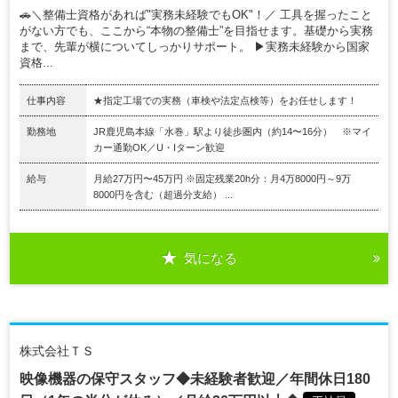
🚗＼整備士資格があれば"実務未経験でもOK"！／ 工具を握ったこと
がない方でも、ここから“本物の整備士”を目指せます。基礎から実務
まで、先輩が横についてしっかりサポート。 ▶実務未経験から国家
資格...
仕事内容
★指定工場での実務（車検や法定点検等）をお任せします！
勤務地
JR鹿児島本線「水巻」駅より徒歩圏内（約14〜16分） ※マイ
カー通勤OK／U・Iターン歓迎
給与
月給27万円〜45万円 ※固定残業20h分：月4万8000円～9万
8000円を含む（超過分支給） ...
気になる
株式会社ＴＳ
映像機器の保守スタッフ◆未経験者歓迎／年間休日180