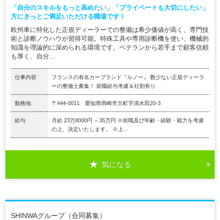
「自分のスキルをもっと高めたい」「プライベートも大切にしたい」
方にきっとご満足いただける職場です！
欧州車に特化した正規ディーラーでの整備は希少価値が高く、専門技
術と診断ノウハウが習得可能。特殊工具や専用診断機を使い、機械的
知識を理論的に深められる環境です。ベテランから若手まで顧客信頼
も厚く、自分...
仕事内容
フランスの有名カーブランド『ルノー』 数少ない正規ディーラ
ーの整備士募集！ 前職給与考慮＆社割有り
勤務地
〒444-0011 愛知県岡崎市欠町字清水田20-3
給与
月給 23万8000円 ～35万円 ※前職及び年齢・経験・能力を考慮
の上、決定いたします。 ※上...
気になる
SHINWAグループ（合同募集）