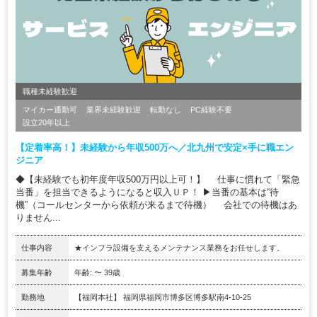
職種未経験歓迎
マイカー通勤可
業界未経験歓迎
転勤なし
PC経験不要
設立20年以上
【定着率高！】未経験から年収500万へ／北九州で安定×手に職エン
ジニア
◆【未経験でも初年度年収500万円以上可！】 仕事に慣れて「緊急
当番」を担当できるようになると収入ＵＰ！ ▶当番の基本は“待
機”（コールセンターから依頼が来るまで待機） 会社での待機はあ
りません...
仕事内容
★インフラ設備を支えるメンテナンス業務をお任せします。
募集年齢
年齢: 〜 39歳
勤務地
【福岡本社】 福岡県福岡市博多区博多駅南4-10-25