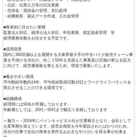
・仕訳・伝票入力等の日次業務
・売掛金・買掛金の管理、支払処理
・経費精算、振込データ作成、入出金管理
■将来的に任せたい業務
監査法人対応、税理士法人対応、申告業務、固定資産管理 等
経理業務全般をお任せする予定です。
■採用背景
国内に300店舗以上を展開する大業界最大手の中古バイク販売チェーン事
業を手掛ける当社の、向こう50年を見据えた事業及び店舗の更なる拡大
に向けて、経営層基板を整えるため、増員で募集いたします。
■働きやすい環境
平均勤続年数約14年、平均有給取得日数10日とワークライフバランスを
両立させることのできる環境です。
■組織構成
経理部には50名が所属しております。
年齢層としては、20代～50代まで幅広く在籍しております
＜魅力＞・2024年にベインキャピタル社が主要株主となり、会社として
も変革期を迎えています。経営企画部も今年新設されたばかりのため、
自分の仕事で会社の将来を形作るおおきなやりがいを得る事が出来ま