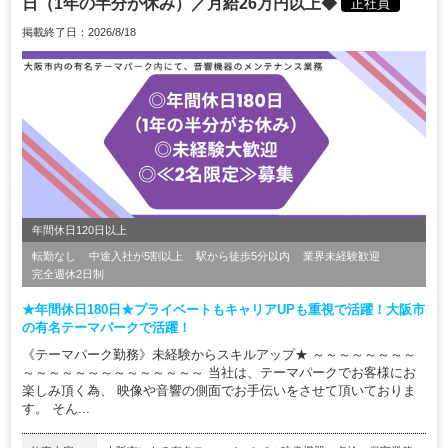
日（1年の半分が休み）／月給26万円以上◆
正社員
掲載終了日：2026/8/18
年間休日120日以上
転勤なし
中途入社が5割以上
駅から徒歩5分以内
業界未経験歓迎
完全週休2日制
★年間休日180日★プライベートもキャリアUPも重視で活躍！大阪市
の有名テーマパークで活躍！
《テーマパーク勤務》未経験からスキルアップ★ ～～～～～～～～
～～～～～～～～～～～～～～ 当社は、テーマパークでお客様にお
楽しみ頂く為、 映像や音響の側面でお手伝いをさせて頂いておりま
す。 そん...