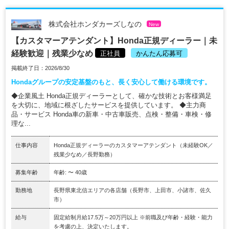
株式会社ホンダカーズしなの
New
【カスタマーアテンダント】Honda正規ディーラー｜未
経験歓迎｜残業少なめ
正社員
かんたん応募可
掲載終了日：2026/8/30
Hondaグループの安定基盤のもと、長く安心して働ける環境です。
◆企業風土 Honda正規ディーラーとして、確かな技術とお客様満足
を大切に、地域に根ざしたサービスを提供しています。 ◆主力商
品・サービス Honda車の新車・中古車販売、点検・整備・車検・修
理な...
仕事内容
Honda正規ディーラーのカスタマーアテンダント（未経験OK／
残業少なめ／長野勤務）
募集年齢
年齢: 〜 40歳
勤務地
長野県東北信エリアの各店舗（長野市、上田市、小諸市、佐久
市）
給与
固定給制月給17.5万～20万円以上 ※前職及び年齢・経験・能力
を考慮の上、決定いたします。