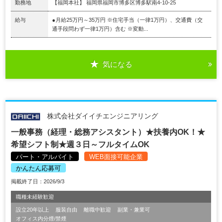
勤務地
【福岡本社】 福岡県福岡市博多区博多駅南4-10-25
給与
●月給25万円～35万円 ※住宅手当（一律1万円）、交通費（交
通手段問わず一律1万円）含む ※変動...
気になる
株式会社ダイイチエンジニアリング
一般事務（経理・総務アシスタント）★扶養内OK！★
希望シフト制★週３日～フルタイムOK
パート・アルバイト
WEB面接可能企業
かんたん応募可
掲載終了日：2026/9/3
職種未経験歓迎
設立20年以上
服装自由
離職中歓迎
副業・兼業可
オフィス内分煙/禁煙