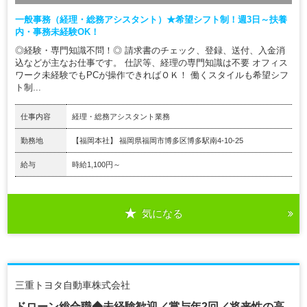
一般事務（経理・総務アシスタント）★希望シフト制！週3日～扶養
内・事務未経験OK！
◎経験・専門知識不問！◎ 請求書のチェック、登録、送付、入金消
込などが主なお仕事です。 仕訳等、経理の専門知識は不要 オフィス
ワーク未経験でもPCが操作できればＯＫ！ 働くスタイルも希望シフ
ト制...
仕事内容
経理・総務アシスタント業務
勤務地
【福岡本社】 福岡県福岡市博多区博多駅南4-10-25
給与
時給1,100円～
気になる
三重トヨタ自動車株式会社
ドローン総合職◆未経験歓迎／賞与年2回／将来性の高