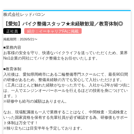
株式会社レッドバロン
【愛知】バイク整備スタッフ★未経験歓迎／教育体制◎
正社員
紹介：
イーキャリアFA
に掲載
掲載期間：2026/5/21〜
■業務内容
お客様の安全を守り、快適なバイクライフを送っていただくため、業界
No1企業の同社にてバイク整備士をお任せいたします。
■教育体制
入社後は、愛知県岡崎市にある二輪整備専門スクールにて、最長90日間
の研修があるため、整備未経験の方でも安心して入社いただけます。
（工具にほとんど触れた経験がなかった方でも、入社から2年が経つ頃に
は、一人でエンジンオーバーホールを行えるほどの技術を身につけてい
ます。）
※研修中も給与の減額はありません。
なお、現場配属後も一人で業務することはなく、中間検査・完成検査と
いった国家資格を保有する先輩社員が必ず確認する為、研修後もサポー
ト体制は万全です！
※独り立ちには目安半年を予定しております。