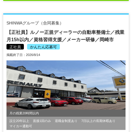
SHINWAグループ（合同募集）
【正社員】ルノー正規ディーラーの自動車整備士／残業
月15h以内／資格習得支援／メーカー研修／岡崎市
正社員
かんたん応募可
掲載終了日：2026/8/14
月の残業20時間以内
設立20年以上
面接1回のみ
退職金制度あり
7日以上の長期休暇あり
マイカー通勤可