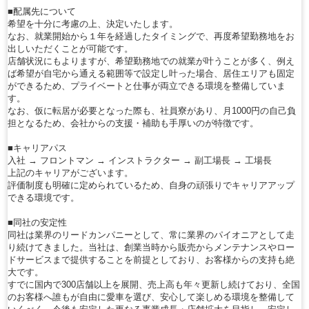
■配属先について
希望を十分に考慮の上、決定いたします。
なお、就業開始から１年を経過したタイミングで、再度希望勤務地をお
出しいただくことが可能です。
店舗状況にもよりますが、希望勤務地での就業が叶うことが多く、例え
ば希望が自宅から通える範囲等で設定し叶った場合、居住エリアも固定
ができるため、プライベートと仕事が両立できる環境を整備していま
す。
なお、仮に転居が必要となった際も、社員寮があり、月1000円の自己負
担となるため、会社からの支援・補助も手厚いのが特徴です。
■キャリアパス
入社 → フロントマン → インストラクター → 副工場長 → 工場長
上記のキャリアがございます。
評価制度も明確に定められているため、自身の頑張りでキャリアアップ
できる環境です。
■同社の安定性
同社は業界のリードカンパニーとして、常に業界のパイオニアとして走
り続けてきました。当社は、創業当時から販売からメンテナンスやロー
ドサービスまで提供することを前提としており、お客様からの支持も絶
大です。
すでに国内で300店舗以上を展開、売上高も年々更新し続けており、全国
のお客様へ誰もが自由に愛車を選び、安心して楽しめる環境を整備して