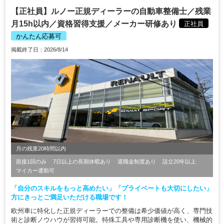
【正社員】ルノー正規ディーラーの自動車整備士／残業
月15h以内／資格習得支援／メーカー研修あり
正社員
かんたん応募可
掲載終了日：2026/8/14
月の残業20時間以内
面接1回のみ
7日以上の長期休暇あり
退職金制度あり
設立20年以上
マイカー通勤可
「自分のスキルをもっと高めたい」「プライベートも大切にしたい」
方にきっとご満足いただける職場です！
欧州車に特化した正規ディーラーでの整備は希少価値が高く、専門技
術と診断ノウハウが習得可能。特殊工具や専用診断機を使い、機械的