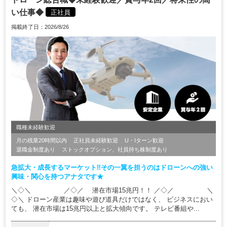
い仕事◆
正社員
掲載終了日：2026/8/26
職種未経験歓迎
月の残業20時間以内
正社員未経験歓迎
U・Iターン歓迎
退職金制度あり
ストックオプション、社員持ち株制度あり
急拡大・成長するマーケット‼その一翼を担うのはドローンへの強い
興味・関心を持つアナタです★
＼◇＼ ／◇／ 潜在市場15兆円！！ ／◇／ ＼
◇＼ ドローン産業は趣味や遊び道具だけではなく、 ビジネスにおい
ても、 潜在市場は15兆円以上と拡大傾向です。 テレビ番組や...