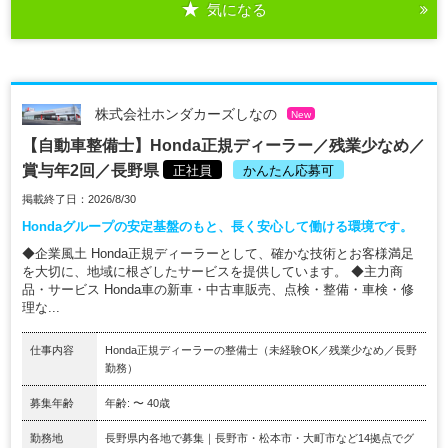
気になる
株式会社ホンダカーズしなの
New
【自動車整備士】Honda正規ディーラー／残業少なめ／
賞与年2回／長野県
正社員
かんたん応募可
掲載終了日：2026/8/30
Hondaグループの安定基盤のもと、長く安心して働ける環境です。
◆企業風土 Honda正規ディーラーとして、確かな技術とお客様満足
を大切に、地域に根ざしたサービスを提供しています。 ◆主力商
品・サービス Honda車の新車・中古車販売、点検・整備・車検・修
理な...
仕事内容
Honda正規ディーラーの整備士（未経験OK／残業少なめ／長野
勤務）
募集年齢
年齢: 〜 40歳
勤務地
長野県内各地で募集｜長野市・松本市・大町市など14拠点でグ