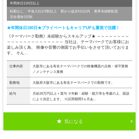
年間休日120日以上
転勤なし
中途入社が5割以上
駅から徒歩5分以内
業界未経験歓迎
完全週休2日制
★年間休日180日★プライベートもキャリアUPも重視で活躍！
《テーマパーク勤務》未経験からスキルアップ★ ～～～～～～～～
～～～～～～～～～～～～～～ 当社は、テーマパークでお客様にお
楽しみ頂く為、 映像や音響の側面でお手伝いをさせて頂いておりま
す。 そん...
仕事内容
大阪市にある有名テーマパークでの映像機器の点検・保守業務
／メンテナンス業務
勤務地
大阪府大阪市にある有名テーマパークでの勤務です。
給与
月給26万円以上＋賞与 ※年齢・経験・能力等を考慮の上、面談
により決定します。 ※試用期間3ヵ月あ...
気になる