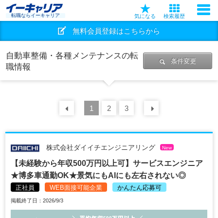
転職ならイーキャリア
気になる
検索履歴
無料会員登録はこちらから
自動車整備・各種メンテナンスの転
条件変更
職情報
前の
1
30
2
件
3
次の
30
件
株式会社ダイイチエンジニアリング
New
【未経験から年収500万円以上可】サービスエンジニア
★博多車通勤OK★景気にもAIにも左右されない◎
正社員
WEB面接可能企業
かんたん応募可
掲載終了日：2026/9/3