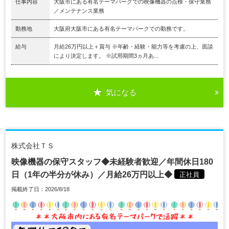
仕事内容
大阪市にある有名テーマパークでの映像機器の点検・保守業務
／メンテナンス業務
勤務地
大阪府大阪市にある有名テーマパークでの勤務です。
給与
月給26万円以上＋賞与 ※年齢・経験・能力等を考慮の上、面談
により決定します。 ※試用期間3ヵ月あ...
気になる
株式会社ＴＳ
映像機器の保守スタッフ◆未経験者歓迎／年間休日180
日（1年の半分が休み）／月給26万円以上◆
正社員
掲載終了日：2026/8/18