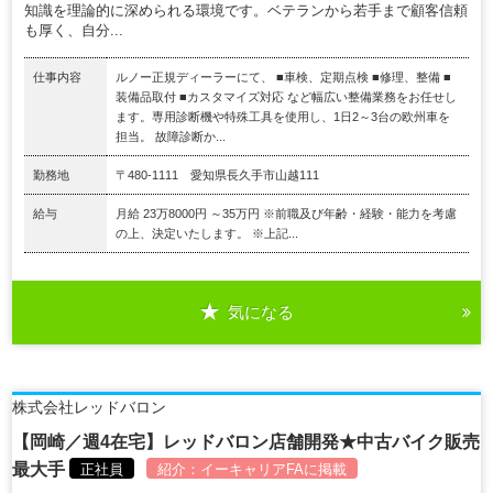
知識を理論的に深められる環境です。ベテランから若手まで顧客信頼
も厚く、自分...
仕事内容
ルノー正規ディーラーにて、 ■車検、定期点検 ■修理、整備 ■
装備品取付 ■カスタマイズ対応 など幅広い整備業務をお任せし
ます。専用診断機や特殊工具を使用し、1日2～3台の欧州車を
担当。 故障診断か...
勤務地
〒480-1111 愛知県長久手市山越111
給与
月給 23万8000円 ～35万円 ※前職及び年齢・経験・能力を考慮
の上、決定いたします。 ※上記...
気になる
株式会社レッドバロン
【岡崎／週4在宅】レッドバロン店舗開発★中古バイク販売
最大手
正社員
紹介：
イーキャリアFA
に掲載