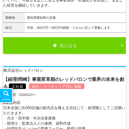
いくべく、今後も安定した更なる事業成長・店舗拡大を目指し、安定し
た経営を継続していきます。
勤務地
愛知県愛知県の店舗
給与
年収：300万円～500万円経験・スキルに応じて変動します
気になる
詳細を見る
株式会社レッドバロン
【経理/岡崎】事業変革期のレッドバロンで業界の未来を創
る
正社員
紹介：
イーキャリアFA
に掲載
掲載期間：2026/5/21〜
条件変更
■業務内容
日本全国に約300店舗の販売店を構える当社にて、経理職としてご活躍い
ただきます。
・月次・四半期・年次決算業務
・税理士・監査法人との連携、資料作成
・経理担当メンバーの業務フォロー、簡易な指導