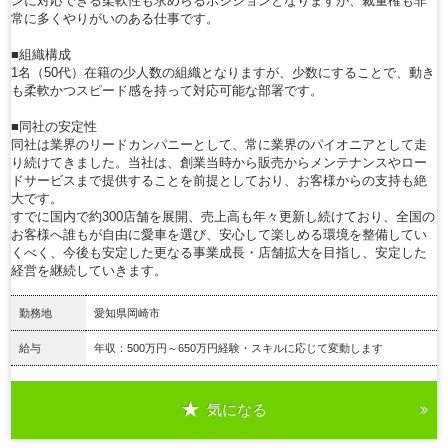
ンに対応できる柔軟性も求めらるポジションとなりますが、裁量権も非
常に多くやりがいのある仕事です。
■組織構成
1名（50代）在籍の少人数の組織となりますが、少数にすることで、動き
も柔軟かつスピード感を持って対応可能な部署です。
■同社の安定性
同社は業界のリードカンパニーとして、常に業界のパイオニアとして走
り続けてきました。当社は、創業当時から販売からメンテナンスやロー
ドサービスまで提供することを前提としており、お客様からの支持も絶
大です。
すでに国内で約300店舗を展開、売上高も年々更新し続けており、全国の
お客様へ誰もが自由に愛車を選び、安心して楽しめる環境を整備してい
くべく、今後も安定した更なる事業成長・店舗拡大を目指し、安定した
経営を継続していきます。
勤務地
愛知県岡崎市
給与
年収：500万円～650万円経験・スキルに応じて変動します
気になる
詳細を見る