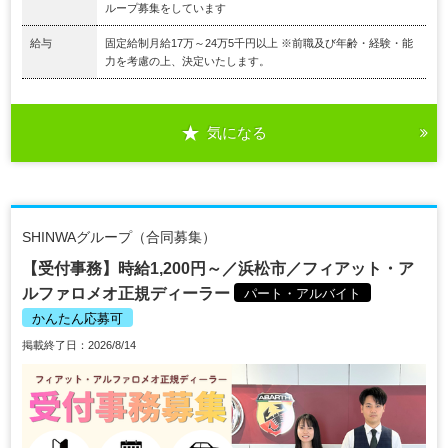
ループ募集をしています
給与
固定給制月給17万～24万5千円以上 ※前職及び年齢・経験・能
力を考慮の上、決定いたします。
気になる
SHINWAグループ（合同募集）
【受付事務】時給1,200円～／浜松市／フィアット・ア
ルファロメオ正規ディーラー
パート・アルバイト
かんたん応募可
掲載終了日：2026/8/14