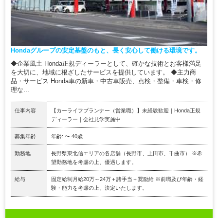
Hondaグループの安定基盤のもと、長く安心して働ける環境です。
◆企業風土 Honda正規ディーラーとして、確かな技術とお客様満足
を大切に、地域に根ざしたサービスを提供しています。 ◆主力商
品・サービス Honda車の新車・中古車販売、点検・整備・車検・修
理な...
仕事内容
【カーライフプランナー（営業職）】未経験歓迎｜Honda正規
ディーラー｜会社見学実施中
募集年齢
年齢: 〜 40歳
勤務地
長野県東北信エリアの各店舗（長野市、上田市、千曲市） ※希
望勤務地を考慮の上、優遇します。
給与
固定給制月給20万～24万＋諸手当＋奨励給 ※前職及び年齢・経
験・能力を考慮の上、決定いたします。