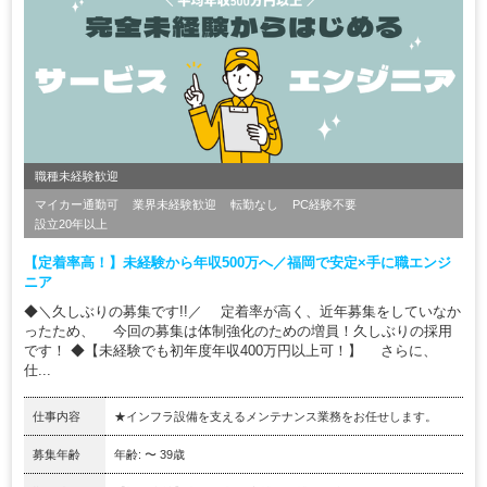
職種未経験歓迎
マイカー通勤可
業界未経験歓迎
転勤なし
PC経験不要
設立20年以上
【定着率高！】未経験から年収500万へ／福岡で安定×手に職エンジ
ニア
◆＼久しぶりの募集です!!／ 定着率が高く、近年募集をしていなか
ったため、 今回の募集は体制強化のための増員！久しぶりの採用
です！ ◆【未経験でも初年度年収400万円以上可！】 さらに、
仕...
仕事内容
★インフラ設備を支えるメンテナンス業務をお任せします。
募集年齢
年齢: 〜 39歳