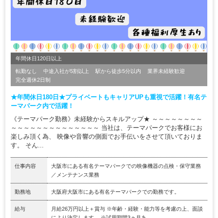
年間休日120日以上
転勤なし
中途入社が5割以上
駅から徒歩5分以内
業界未経験歓迎
完全週休2日制
★年間休日180日★プライベートもキャリアUPも重視で活躍！有名テ
ーマパーク内で活躍！
《テーマパーク勤務》未経験からスキルアップ★ ～～～～～～～～
～～～～～～～～～～～～～～ 当社は、テーマパークでお客様にお
楽しみ頂く為、 映像や音響の側面でお手伝いをさせて頂いておりま
す。 そん...
仕事内容
大阪市にある有名テーマパークでの映像機器の点検・保守業務
／メンテナンス業務
勤務地
大阪府大阪市にある有名テーマパークでの勤務です。
給与
月給26万円以上＋賞与 ※年齢・経験・能力等を考慮の上、面談
により決定します。 ※試用期間3ヵ月あ...