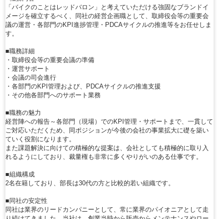
「バイクのことはレッドバロン」と考えていただける強固なブランドイ
メージを確立するべく、同社の経営企画職として、取締役会等の重要会
議の運営・各部門のKPI進捗管理・PDCAサイクルの推進等をお任せしま
す。
■職務詳細
・取締役会等の重要会議の準備
・運営サポート
・会議の司会進行
・各部門のKPI管理および、PDCAサイクルの推進支援
・その他各部門へのサポート業務
■職務の魅力
経営陣への報告～各部門（現場）でのKPI管理・サポートまで、一貫して
ご対応いただくため、同ポジションが今後の会社の事業拡大に礎を築い
ていく役割になります。
また課題解決に向けての積極的な提案は、会社としても積極的に取り入
れるようにしており、裁量権も非常に多くやりがいのある仕事です。
■組織構成
2名在籍しており、部長は30代の方と比較的若い組織です。
■同社の安定性
同社は業界のリードカンパニーとして、常に業界のパイオニアとして走
り続けてきました。当社は、創業当時から販売からメンテナンスやロー