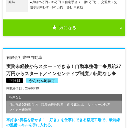
給与
●月給25万円～35万円 ※住宅手当（一律1万円）、交通費（交
通手段問わず一律1万円）含む ※変動...
気になる
有限会社豊中自動車
実務未経験からスタートできる！自動車整備士◆月給27
万円からスタート／インセンティブ制度／転勤なし◆
正社員
かんたん応募可
掲載終了日：2026/8/19
転勤なし
月の残業20時間以内
職種未経験歓迎
面接1回のみ
U・Iターン歓迎
マイカー通勤可
車好き×資格を活かす！「好き」を仕事にできる指定工場で、最前線
の整備スキルを手に入れる。