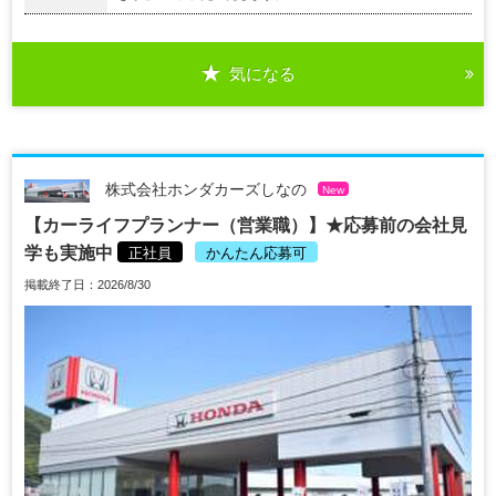
気になる
株式会社ホンダカーズしなの
New
【カーライフプランナー（営業職）】★応募前の会社見
学も実施中
正社員
かんたん応募可
掲載終了日：2026/8/30