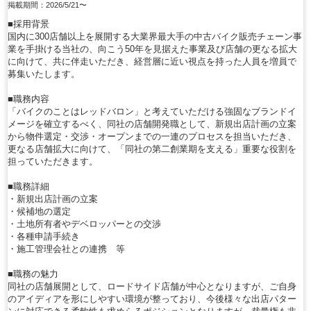
掲載期間：2026/5/21〜
■採用背景
国内に300店舗以上を展開する大業界最大手の中古バイク販売チェーン事
業を手掛ける当社の、向こう50年を見据えた事業及び店舗の更なる拡大
に向けて、共に伴走いただき、経営層に近い視点を持った人員を増員で
募集いたします。
■職務内容
「バイクのことはレッドバロン」と考えていただける強固なブランドイ
メージを確立するべく、同社の店舗開発職として、新規出店計画の立案
から物件選定・交渉・オープンまでの一連のプロセスを担当いただき、
更なる店舗拡大に向けて、「同社の第二創業期を支える」重要な役割を
担っていただきます。
■職務詳細
・新規出店計画の立案
・候補地の選定
・土地所有者やデベロッパーとの交渉
・各種申請手続き
・施工管理会社との連携 等
■職務の魅力
同社の店舗展開として、ロードサイド店舗が中心となりますが、ご自身
のアイディアを形にしやすい環境が整っており、今後様々な出店パター