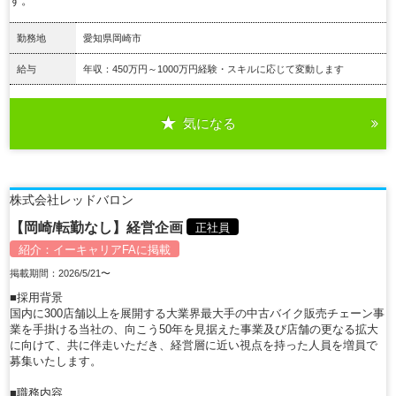
す。
勤務地
愛知県岡崎市
給与
年収：450万円～1000万円経験・スキルに応じて変動します
気になる
詳細を見る
株式会社レッドバロン
【岡崎/転勤なし】経営企画
正社員
紹介：
イーキャリアFA
に掲載
掲載期間：2026/5/21〜
■採用背景
国内に300店舗以上を展開する大業界最大手の中古バイク販売チェーン事
業を手掛ける当社の、向こう50年を見据えた事業及び店舗の更なる拡大
に向けて、共に伴走いただき、経営層に近い視点を持った人員を増員で
募集いたします。
■職務内容