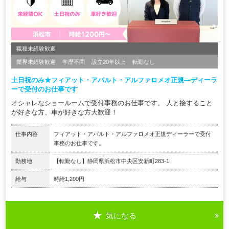
職種未経験歓迎
業界未経験歓迎
学歴不問
設立20年以上
転勤なし
土日祝のみ★フィアット・アバルト・アルファロメオ正規―ディーラ
ーで受付のお仕事です
オシャレなショールームで受付事務のお仕事です。 人と接すること
が好きな方、車が好きな方大歓迎！
仕事内容
フィアット・アバルト・アルファロメオ正規ディーラーで受付
事務のお仕事です。
勤務地
【転勤なし】静岡県浜松市中央区安新町283-1
給与
時給1,200円
気になる