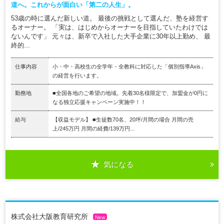
道へ。これからが面白い「第二の人生」。
53歳の時に選んだ新しい道。 最後の挑戦として選んだ、塾を経営す
るオーナー。 「実は、はじめからオーナーを目指していたわけでは
ないんです」 元々は、新卒で入社した大手企業に30年以上勤め、 最
終的...
仕事内容
小・中・高校生の全学年・全教科に対応した「個別指導Axis」
の経営を行います。
勤務地
■全国各地のご希望の地域。先着30名様限定で、加盟金が0円に
なる独立応援キャンペーン実施中！！
給与
【収益モデル】 ■生徒数70名、20坪/月間の場合 月間の売
上/245万円 月間の経費/139万円...
気になる
株式会社大阪教育研究所
New