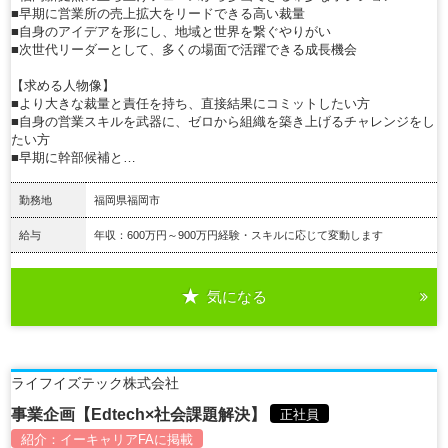
■早期に営業所の売上拡大をリードできる高い裁量
■自身のアイデアを形にし、地域と世界を繋ぐやりがい
■次世代リーダーとして、多くの場面で活躍できる成長機会
【求める人物像】
■より大きな裁量と責任を持ち、直接結果にコミットしたい方
■自身の営業スキルを武器に、ゼロから組織を築き上げるチャレンジをし
たい方
■早期に幹部候補と…
勤務地
福岡県福岡市
給与
年収：600万円～900万円経験・スキルに応じて変動します
気になる
詳細を見る
ライフイズテック株式会社
事業企画【Edtech×社会課題解決】
正社員
紹介：
イーキャリアFA
に掲載