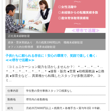
正社員未経験歓迎
産休・育休実績あり
月の残業20時間以内
職種未経験歓迎
オフィス内分煙/禁煙
業界未経験歓迎
子供たちに頼られる存在に！安心の環境で、笑顔で楽しく働く♩
≪≪堺市で活躍≫≫
〈コミュニケーション能力を活かしませんか？〉 ＊…＊…＊…＊…
＊…＊…＊…＊…＊…＊…＊ ●接客・販売 ●営業 ●幼稚園教諭 ●公務
員 ●保育士など… 異業種から転職したスタッフが多数活躍中。 コ
ミ...
仕事内容
学生塾の受付事務スタッフ◎残業なし
勤務地
堺市内の各勤務地
給与
⽉給20万6000円以上＋残業代＋各種⼿当＋賞与年2回 ※年齢、