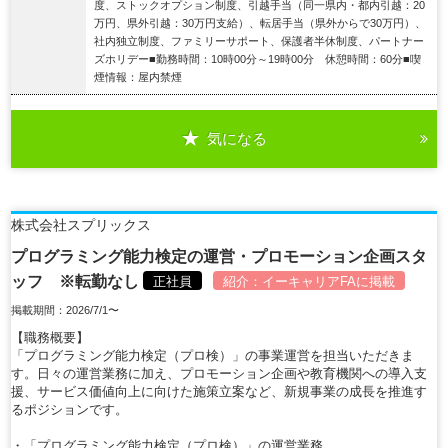
度、ストックオプション制度、引越手当（同一県内・都内引越：20
万円、県外引越：30万円支給）、転居手当（県外からで30万円）、
社内独立制度、ファミリーサポート、保護者半休制度、パートナー
ズホリデー■勤務時間：10時00分～19時00分 休憩時間：60分■喫
煙情報：屋内禁煙
気になる
詳細を見る
株式会社スプリックス
プログラミング能力検定の運営・プロモーション企画スタ
ッフ ※転勤なし
正社員
紹介：
イーキャリアFA
に掲載
掲載期間：2026/7/1〜
【職務概要】
「プログラミング能力検定（プロ検）」の事業運営を担当いただきま
す。日々の運営業務に加え、プロモーション企画や教育機関への導入支
援、サービス価値向上に向けた施策立案など、新規事業の成長を推進す
るポジションです。
・「プログラミング能力検定（プロ検）」の運営業務