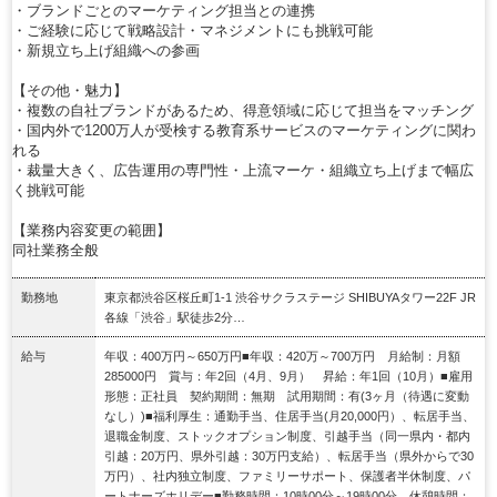
・ブランドごとのマーケティング担当との連携
・ご経験に応じて戦略設計・マネジメントにも挑戦可能
・新規立ち上げ組織への参画
【その他・魅力】
・複数の自社ブランドがあるため、得意領域に応じて担当をマッチング
・国内外で1200万人が受検する教育系サービスのマーケティングに関わ
れる
・裁量大きく、広告運用の専門性・上流マーケ・組織立ち上げまで幅広
く挑戦可能
【業務内容変更の範囲】
同社業務全般
勤務地
東京都渋谷区桜丘町1-1 渋谷サクラステージ SHIBUYAタワー22F JR
各線「渋谷」駅徒歩2分…
給与
年収：400万円～650万円■年収：420万～700万円 月給制：月額
285000円 賞与：年2回（4月、9月） 昇給：年1回（10月）■雇用
形態：正社員 契約期間：無期 試用期間：有(3ヶ月（待遇に変動
なし）)■福利厚生：通勤手当、住居手当(月20,000円）、転居手当、
退職金制度、ストックオプション制度、引越手当（同一県内・都内
引越：20万円、県外引越：30万円支給）、転居手当（県外からで30
万円）、社内独立制度、ファミリーサポート、保護者半休制度、パ
ートナーズホリデー■勤務時間：10時00分～19時00分 休憩時間：