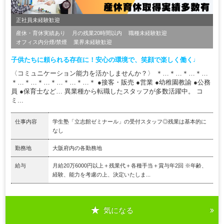
正社員未経験歓迎
産休・育休実績あり
月の残業20時間以内
職種未経験歓迎
オフィス内分煙/禁煙
業界未経験歓迎
子供たちに頼られる存在に！安心の環境で、笑顔で楽しく働く♩
〈コミュニケーション能力を活かしませんか？〉 ＊…＊…＊…＊…
＊…＊…＊…＊…＊…＊…＊ ●接客・販売 ●営業 ●幼稚園教諭 ●公務
員 ●保育士など… 異業種から転職したスタッフが多数活躍中。 コ
ミ...
仕事内容
学生塾「⽴志館ゼミナール」の受付スタッフ◎残業は基本的に
なし
勤務地
大阪府内の各勤務地
給与
⽉給20万6000円以上＋残業代＋各種⼿当＋賞与年2回 ※年齢、
経験、能⼒を考慮の上、決定いたしま...
気になる