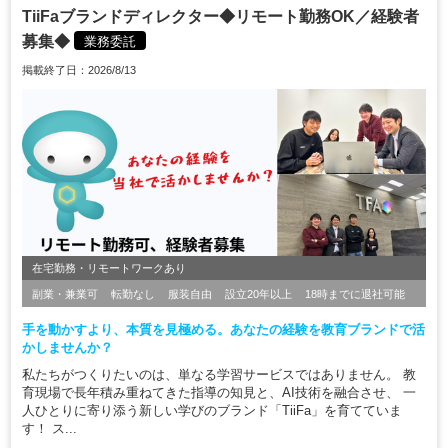
TiiFaブランドディレクター◆リモート勤務OK／経験者
募集◆
業務委託
掲載終了日：2026/8/13
在宅勤務・リモートワークあり
副業・兼業可
転勤なし
服装自由
設立20年以上
18時までに退社可能
手を動かすより、本質を見極める。あなたの経験を教育ブランドで活
かしませんか？
私たちがつくりたいのは、単なる学習サービスではありません。 教
育現場で長年積み重ねてきた指導の知見と、AI技術を融合させ、 一
人ひとりに寄り添う新しい学びのブランド「TiiFa」を育てていま
す！ ス...