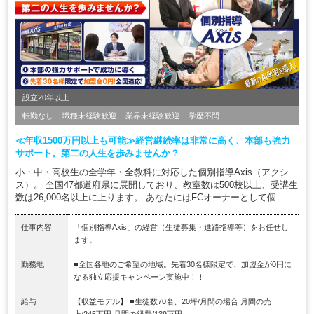
設立20年以上
転勤なし
職種未経験歓迎
業界未経験歓迎
学歴不問
≪年収1500万円以上も可能≫経営継続率は非常に高く、本部も強力
サポート。第二の人生を歩みませんか？
小・中・高校生の全学年・全教科に対応した個別指導Axis（アクシ
ス）。 全国47都道府県に展開しており、教室数は500校以上、受講生
数は26,000名以上に上ります。 あなたにはFCオーナーとして個...
仕事内容
「個別指導Axis」の経営（生徒募集・進路指導等）をお任せし
ます。
勤務地
■全国各地のご希望の地域。先着30名様限定で、加盟金が0円に
なる独立応援キャンペーン実施中！！
給与
【収益モデル】 ■生徒数70名、20坪/月間の場合 月間の売
上/245万円 月間の経費/139万円...