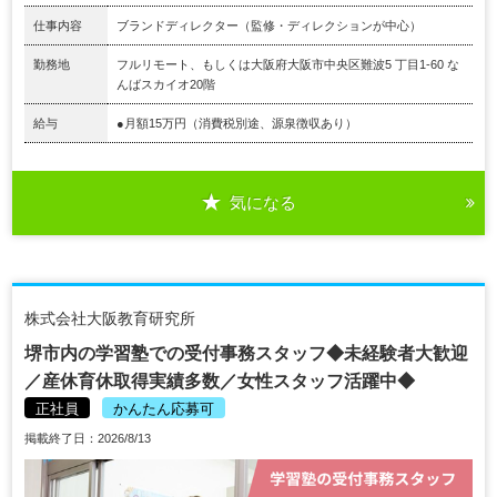
仕事内容
ブランドディレクター（監修・ディレクションが中心）
勤務地
フルリモート、もしくは大阪府大阪市中央区難波5 丁目1-60 な
んばスカイオ20階
給与
●月額15万円（消費税別途、源泉徴収あり）
気になる
株式会社大阪教育研究所
堺市内の学習塾での受付事務スタッフ◆未経験者大歓迎
／産休育休取得実績多数／女性スタッフ活躍中◆
正社員
かんたん応募可
掲載終了日：2026/8/13