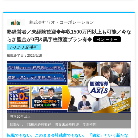
株式会社ワオ・コーポレーション
塾経営者／未経験歓迎◆年収1500万円以上も可能／今な
ら加盟金が0円&黒字校譲渡プラン有◆
FCオーナー
かんたん応募可
掲載終了日：2026/8/18
設立20年以上
転勤なし
職種未経験歓迎
業界未経験歓迎
学歴不問
転職でもない。このまま会社残留でもない。 「独立」という新たな