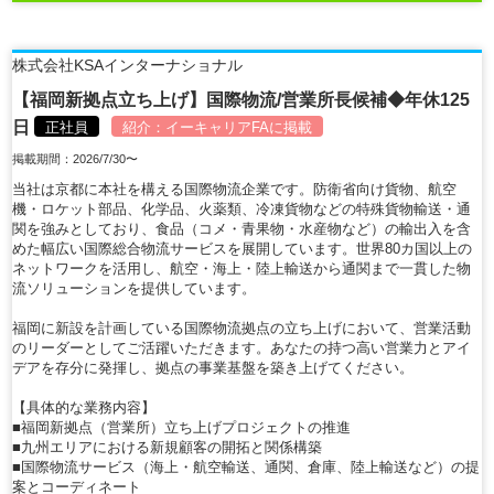
株式会社KSAインターナショナル
【福岡新拠点立ち上げ】国際物流/営業所長候補◆年休125
日
正社員
紹介：
イーキャリアFA
に掲載
掲載期間：2026/7/30〜
当社は京都に本社を構える国際物流企業です。防衛省向け貨物、航空
機・ロケット部品、化学品、火薬類、冷凍貨物などの特殊貨物輸送・通
関を強みとしており、食品（コメ・青果物・水産物など）の輸出入を含
めた幅広い国際総合物流サービスを展開しています。世界80カ国以上の
ネットワークを活用し、航空・海上・陸上輸送から通関まで一貫した物
流ソリューションを提供しています。
福岡に新設を計画している国際物流拠点の立ち上げにおいて、営業活動
のリーダーとしてご活躍いただきます。あなたの持つ高い営業力とアイ
デアを存分に発揮し、拠点の事業基盤を築き上げてください。
【具体的な業務内容】
■福岡新拠点（営業所）立ち上げプロジェクトの推進
■九州エリアにおける新規顧客の開拓と関係構築
■国際物流サービス（海上・航空輸送、通関、倉庫、陸上輸送など）の提
案とコーディネート