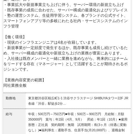
・事業拡大や新規事業立ち上げに伴う、サーバー環境の新規立ち上げ
・既存事業の成長に合わせた、サーバー構成の最適化およびリプレイス
・塾の運営システム、生徒用学習システム、各ブランドの公式サイト、
スマートフォンアプリ等の多岐にわたる社内・サービスシステムのイン
フラ管理
【働く環境】
・現状のインフラエンジニアは4名が在籍しています。
・新規事業が一定頻度で発生するほか、既存事業も成長し続けているた
め、サーバー構成の最適化や新規立ち上げの業務が豊富にあります。
・入社後は既存メンバーと一緒に業務を進めながら、将来的にはチーム
をリードする存在（マネージャー）として活躍することが期待されるポ
ジションです。
【業務内容変更の範囲】
同社業務全般
勤務地
東京都渋谷区桜丘町1‐1 渋谷サクラステージ SHIBUYAタワー22F JR
各線「渋谷」駅徒歩2分…
給与
年収：500万円～750万円■年収：500万～900万円 月給制：月額
350000円 賞与：年2回（4月、9月） 昇給：年1回（10月）■雇用
形態：正社員 契約期間：無期 試用期間：有(3ヶ月（待遇に変動
なし）)■福利厚生：通勤手当、住居手当(月20,000円）、退職金制