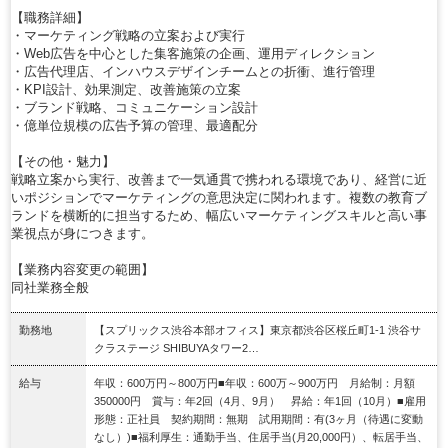
【職務詳細】
・マーケティング戦略の立案および実行
・Web広告を中心とした集客施策の企画、運用ディレクション
・広告代理店、インハウスデザインチームとの折衝、進行管理
・KPI設計、効果測定、改善施策の立案
・ブランド戦略、コミュニケーション設計
・億単位規模の広告予算の管理、最適配分
【その他・魅力】
戦略立案から実行、改善まで一気通貫で携われる環境であり、経営に近
いポジションでマーケティングの意思決定に関われます。複数の教育ブ
ランドを横断的に担当するため、幅広いマーケティングスキルと高い事
業視点が身につきます。
【業務内容変更の範囲】
同社業務全般
勤務地
【スプリックス渋谷本部オフィス】東京都渋谷区桜丘町1‐1 渋谷サ
クラステージ SHIBUYAタワー2…
給与
年収：600万円～800万円■年収：600万～900万円 月給制：月額
350000円 賞与：年2回（4月、9月） 昇給：年1回（10月）■雇用
形態：正社員 契約期間：無期 試用期間：有(3ヶ月（待遇に変動
なし）)■福利厚生：通勤手当、住居手当(月20,000円）、転居手当、