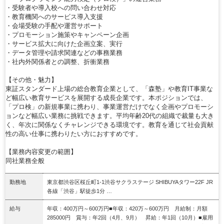
・受験者や導入校への問い合わせ対応
・教育機関へのサービス導入支援
・会場受験の手配や運営サポート
・プロモーション施策やキャンペーン企画
・サービス拡大に向けた企画立案、実行
・データ管理や請求関連などの事務業務
・社内外関係者との調整、折衝業務
【その他・魅力】
東証スタンダード上場の総合教育企業として、「森塾」や教育IT事業な
ど幅広い教育サービスを展開する成長企業です。本ポジションでは、
「プロ検」の新規事業に携わり、事業運営だけでなく企画やプロモーシ
ョンなど幅広い業務に挑戦できます。平均年齢20代の組織で裁量も大き
く、年次に関係なくチャレンジできる環境です。教育を通じて社会貢献
性の高い仕事に携わりたい方におすすめです。
【業務内容変更の範囲】
同社業務全般
勤務地
東京都渋谷区桜丘町1‐1渋谷サクラステージ SHIBUYAタワー22F JR
各線「渋谷」駅徒歩1分 …
給与
年収：400万円～600万円■年収：420万～600万円 月給制：月額
285000円 賞与：年2回（4月、9月） 昇給：年1回（10月）■雇用