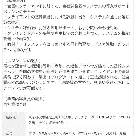
【職務詳細】
・全国のクライアントに対する、自社開発基幹システムの導入サポート
およびレクチャー
・クライアントの基幹業務における課題抽出と、システムを通じた解決
策の提示
・システム稼働後における運用サポート、および問い合わせ対応
・クライアントからの要望や利用状況の分析に基づく、システムの機能
改善・企画立案
・教材「フォレスタ」をはじめとする同社教育サービスと連動したシス
テム活用の推進
【ポジションの魅力】
同社が運営する個別指導塾「森塾」の運営ノウハウが詰まった基幹シス
テムは、全国の学習塾から高い評価を得ています。クライアントの基幹
業務に深く関わり、製品（プロダクト）を通じて直接感謝される、社会
貢献性の高いポジションです。IT未経験の方でも、興味や意欲があれば
チャレンジが可能です。
【業務内容変更の範囲】
同社業務全般
勤務地
東京都渋谷区桜丘町1‐1 渋谷サクラステージ SHIBUYAタワー22F JR
各線「渋谷」駅徒歩2分…
給与
年収：400万円～600万円■年収：422万～600万円 月給制：月額