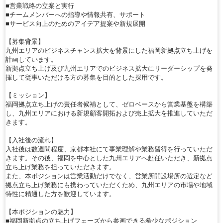
■営業戦略の立案と実行
■チームメンバーへの指導や情報共有、サポート
■サービス向上のためのアイデア提案や新規展開
【募集背景】
九州エリアのビジネスチャンス拡大を背景にした福岡新拠点立ち上げを
計画しています。
新拠点立ち上げ及び九州エリアでのビジネス拡大にリーダーシップを発
揮して従事いただける方の募集を目的とした採用です。
【ミッション】
福岡拠点立ち上げの責任者候補として、ゼロベースから営業基盤を構築
し、九州エリアにおける新規顧客開拓および売上拡大を推進していただ
きます。
【入社後の流れ】
入社後は数週間程度、京都本社にて事業理解や業務習得を行っていただ
きます。その後、福岡を中心とした九州エリアへ赴任いただき、新拠点
立ち上げ業務を担っていただきます。
また、本ポジションは営業活動だけでなく、営業所開設場所の選定など
拠点立ち上げ業務にも携わっていただくため、九州エリアの市場や地域
特性に精通した方を歓迎しています。
【本ポジションの魅力】
■福岡新拠点の立ち上げフェーズから参画できる希少なポジション