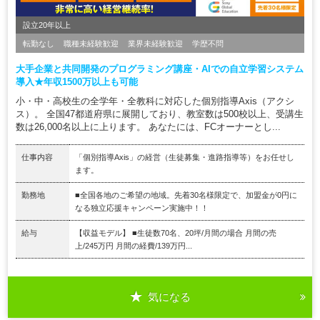
設立20年以上
転勤なし
職種未経験歓迎
業界未経験歓迎
学歴不問
大手企業と共同開発のプログラミング講座・AIでの自立学習システム
導入★年収1500万以上も可能
小・中・高校生の全学年・全教科に対応した個別指導Axis（アクシ
ス）。 全国47都道府県に展開しており、教室数は500校以上、受講生
数は26,000名以上に上ります。 あなたには、FCオーナーとし...
仕事内容
「個別指導Axis」の経営（生徒募集・進路指導等）をお任せし
ます。
勤務地
■全国各地のご希望の地域。先着30名様限定で、加盟金が0円に
なる独立応援キャンペーン実施中！！
給与
【収益モデル】 ■生徒数70名、20坪/月間の場合 月間の売
上/245万円 月間の経費/139万円...
気になる