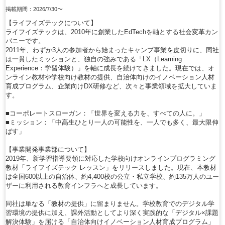
掲載期間：2026/7/30〜
【ライフイズテックについて】
ライフイズテックは、2010年に創業したEdTechを軸とする社会変革カン
パニーです。
2011年、わずか3人の参加者から始まったキャンプ事業を皮切りに、同社
は一貫したミッションと、独自の強みである「LX（Learning
Experience：学習体験）」を軸に成長を続けてきました。現在では、オ
ンライン教材や学校向け教材の提供、自治体向けのイノベーション人材
育成プログラム、企業向けDX研修など、次々と事業領域を拡大していま
す。
■コーポレートスローガン：「世界を変える力を、すべての人に。」
■ミッション：「中高生ひとり一人の可能性を、一人でも多く、最大限伸
ばす」
【事業開発事業部について】
2019年、新学習指導要領に対応した学校向けオンラインプログラミング
教材「ライフイズテック レッスン」をリリースしました。現在、本教材
は全国600以上の自治体、約4,400校の公立・私立学校、約135万人のユー
ザーに利用される教育インフラへと成長しています。
同社は単なる「教材の提供」に留まりません。学校教育でのデジタル学
習環境の提供に加え、課外活動としてより深く実践的な「デジタル×課題
解決体験」を届ける「自治体向けイノベーション人材育成プログラム」