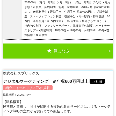
285000円 賞与：年2回（4月、9月） 昇給：年1回（10月）■雇用
形態：正社員 契約期間：無期 試用期間：有(3ヶ月（待遇に変動
なし）)■福利厚生：通勤手当、住居手当(月20,000円）、退職金制
度、ストックオプション制度、引越手当（同一県内・都内引越：20
万円、県外引越：30万円支給）、転居手当（県外からで30万円）、
社内独立制度、ファミリーサポート、保護者半休制度、パートナー
ズホリデー■勤務時間：10時00分～19時00分 休憩時間：60分■喫
煙情報：屋内禁煙
気になる
詳細を見る
株式会社スプリックス
デジタルマーケティング ※年収600万円以上
正社員
紹介：
イーキャリアFA
に掲載
掲載期間：2026/7/1〜
【職務概要】
経営陣と連携し、同社が展開する複数の教育サービスにおけるマーケテ
ィング戦略の立案から実行までを統括します。