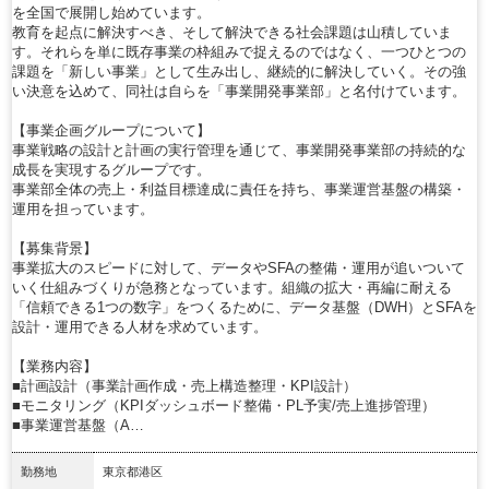
を全国で展開し始めています。
教育を起点に解決すべき、そして解決できる社会課題は山積していま
す。それらを単に既存事業の枠組みで捉えるのではなく、一つひとつの
課題を「新しい事業」として生み出し、継続的に解決していく。その強
い決意を込めて、同社は自らを「事業開発事業部」と名付けています。
【事業企画グループについて】
事業戦略の設計と計画の実行管理を通じて、事業開発事業部の持続的な
成長を実現するグループです。
事業部全体の売上・利益目標達成に責任を持ち、事業運営基盤の構築・
運用を担っています。
【募集背景】
事業拡大のスピードに対して、データやSFAの整備・運用が追いついて
いく仕組みづくりが急務となっています。組織の拡大・再編に耐える
「信頼できる1つの数字」をつくるために、データ基盤（DWH）とSFAを
設計・運用できる人材を求めています。
【業務内容】
■計画設計（事業計画作成・売上構造整理・KPI設計）
■モニタリング（KPIダッシュボード整備・PL予実/売上進捗管理）
■事業運営基盤（A…
勤務地
東京都港区