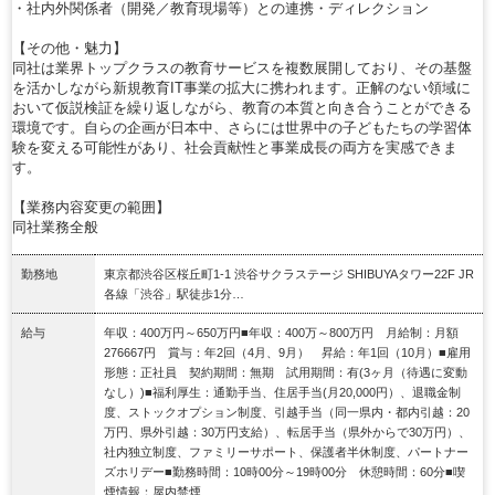
・社内外関係者（開発／教育現場等）との連携・ディレクション
【その他・魅力】
同社は業界トップクラスの教育サービスを複数展開しており、その基盤
を活かしながら新規教育IT事業の拡大に携われます。正解のない領域に
おいて仮説検証を繰り返しながら、教育の本質と向き合うことができる
環境です。自らの企画が日本中、さらには世界中の子どもたちの学習体
験を変える可能性があり、社会貢献性と事業成長の両方を実感できま
す。
【業務内容変更の範囲】
同社業務全般
勤務地
東京都渋谷区桜丘町1‐1 渋谷サクラステージ SHIBUYAタワー22F JR
各線「渋谷」駅徒歩1分…
給与
年収：400万円～650万円■年収：400万～800万円 月給制：月額
276667円 賞与：年2回（4月、9月） 昇給：年1回（10月）■雇用
形態：正社員 契約期間：無期 試用期間：有(3ヶ月（待遇に変動
なし）)■福利厚生：通勤手当、住居手当(月20,000円）、退職金制
度、ストックオプション制度、引越手当（同一県内・都内引越：20
万円、県外引越：30万円支給）、転居手当（県外からで30万円）、
社内独立制度、ファミリーサポート、保護者半休制度、パートナー
ズホリデー■勤務時間：10時00分～19時00分 休憩時間：60分■喫
煙情報：屋内禁煙