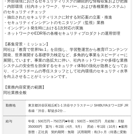
・外部環境におけるセキュリティリスクの継続的な情報収集および把握
・内部環境（社内ネットワーク、サーバー、および各種業務システム）
のセキュリティチェック
・抽出されたセキュリティリスクに対する対応案の立案・推進
・セキュリティインシデントのモニタリング（監視）業務
・インシデント発生時における1次対応の実施
・ネットワークやEDR等の各種セキュリティプロダクトの運用管理
【募集背景・ミッション】
同社は「教育で世界No.1」を目指し、学習塾運営から教育ITコンテンツ
開発、世界展開する基礎学力検定など、多角的な事業をスピーディーに
展開しています。事業の急拡大に伴い、社内ネットワークや多様な業務
システムの安全性を担保するセキュリティ体制の強化が急務となってお
り、インフラチームの専任スタッフとして社内環境のセキュリティ水準
を向上させることがミッションです。
【業務内容変更の範囲】
同社業務全般
勤務地
東京都渋谷区桜丘町1‐1 渋谷サクラステージ SHIBUYAタワー22F JR
各線「渋谷」駅徒歩2分…
給与
年収：500万円～750万円■年収：500万～900万円 月給制：月額
350000円 賞与：年2回（4月、9月） 昇給：年1回（10月）■雇用
形態：正社員 契約期間：無期 試用期間：有(3ヶ月（待遇に変動