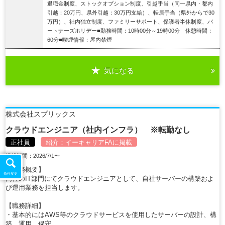
退職金制度、ストックオプション制度、引越手当（同一県内・都内
引越：20万円、県外引越：30万円支給）、転居手当（県外からで30
万円）、社内独立制度、ファミリーサポート、保護者半休制度、パ
ートナーズホリデー■勤務時間：10時00分～19時00分 休憩時間：
60分■喫煙情報：屋内禁煙
気になる
詳細を見る
株式会社スプリックス
クラウドエンジニア（社内インフラ） ※転勤なし
正社員
紹介：
イーキャリアFA
に掲載
掲載期間：2026/7/1〜
【職務概要】
条件変更
同社のIT部門にてクラウドエンジニアとして、自社サーバーの構築およ
び運用業務を担当します。
【職務詳細】
・基本的にはAWS等のクラウドサービスを使用したサーバーの設計、構
築、運用、保守