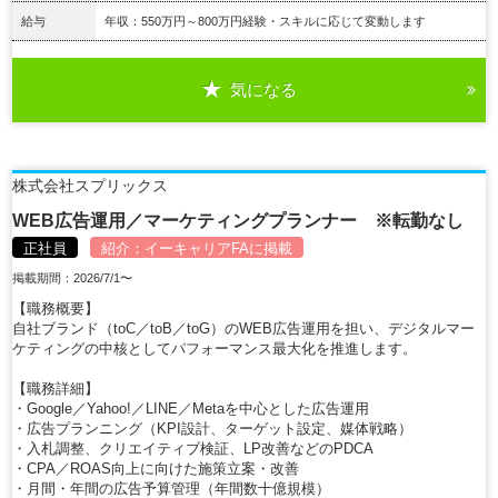
給与
年収：550万円～800万円経験・スキルに応じて変動します
気になる
詳細を見る
株式会社スプリックス
WEB広告運用／マーケティングプランナー ※転勤なし
正社員
紹介：
イーキャリアFA
に掲載
掲載期間：2026/7/1〜
【職務概要】
自社ブランド（toC／toB／toG）のWEB広告運用を担い、デジタルマー
ケティングの中核としてパフォーマンス最大化を推進します。
【職務詳細】
・Google／Yahoo!／LINE／Metaを中心とした広告運用
・広告プランニング（KPI設計、ターゲット設定、媒体戦略）
・入札調整、クリエイティブ検証、LP改善などのPDCA
・CPA／ROAS向上に向けた施策立案・改善
・月間・年間の広告予算管理（年間数十億規模）