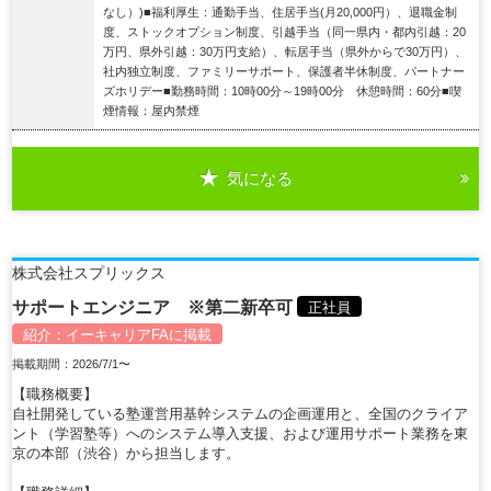
なし）)■福利厚生：通勤手当、住居手当(月20,000円）、退職金制
度、ストックオプション制度、引越手当（同一県内・都内引越：20
万円、県外引越：30万円支給）、転居手当（県外からで30万円）、
社内独立制度、ファミリーサポート、保護者半休制度、パートナー
ズホリデー■勤務時間：10時00分～19時00分 休憩時間：60分■喫
煙情報：屋内禁煙
気になる
詳細を見る
株式会社スプリックス
サポートエンジニア ※第二新卒可
正社員
紹介：
イーキャリアFA
に掲載
掲載期間：2026/7/1〜
【職務概要】
自社開発している塾運営用基幹システムの企画運用と、全国のクライア
ント（学習塾等）へのシステム導入支援、および運用サポート業務を東
京の本部（渋谷）から担当します。