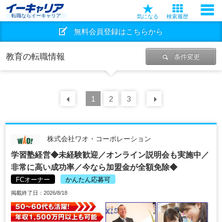
転職ならイーキャリア
気になる
検索履歴
無料会員登録はこちらから
教育の転職情報
条件変更
前の
1
30
2
件
3
次の
30
件
株式会社ワオ・コーポレーション
学習塾経営◆未経験歓迎／オンライン説明会も実施中／
非常に高い成功率／今なら加盟金が全額免除◆
FCオーナー
かんたん応募可
掲載終了日：2026/8/18