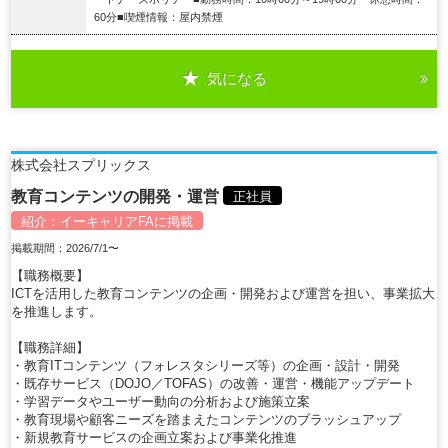
60分■喫煙情報：屋内禁煙
気になる
詳細を見る
株式会社スプリックス
教育コンテンツの開発・運営
正社員
紹介：
イーキャリアFA
に掲載
掲載期間：2026/7/1〜
【職務概要】
ICTを活用した教育コンテンツの企画・開発および運営を担い、事業拡大
を推進します。
【職務詳細】
・教育ITコンテンツ（フォレスタシリーズ等）の企画・設計・開発
・既存サービス（DOJO／TOFAS）の改善・運営・機能アップデート
・学習データやユーザー動向の分析および施策立案
・教育現場や顧客ニーズを踏まえたコンテンツのブラッシュアップ
・新規教育サービスの企画立案および事業化推進