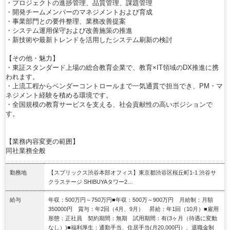
・プロジェクトの進捗管理、品質管理、課題管理
・開発チームメンバーのマネジメントおよび育成
・事業部門との要件整理、業務改善提案
・システム運用保守および改善施策の推進
・新技術や最新トレンドを活用したシステム刷新の検討
【その他・魅力】
・東証スタンダード上場の総合教育企業で、教育×IT領域のDX推進に携
われます。
・上流工程からベンダーコントロールまで一気通貫で担当でき、PM・マ
ネジメント経験を積める環境です。
・全国規模の教育サービスを支える、社会貢献性の高いポジションで
す。
【業務内容変更の範囲】
同社業務全般
勤務地
【スプリックス渋谷本部オフィス】東京都渋谷区桜丘町1‐1 渋谷サ
クラステージ SHIBUYAタワー2…
給与
年収：500万円～750万円■年収：500万～900万円 月給制：月額
350000円 賞与：年2回（4月、9月） 昇給：年1回（10月）■雇用
形態：正社員 契約期間：無期 試用期間：有(3ヶ月（待遇に変動
なし）)■福利厚生：通勤手当、住居手当(月20,000円）、退職金制