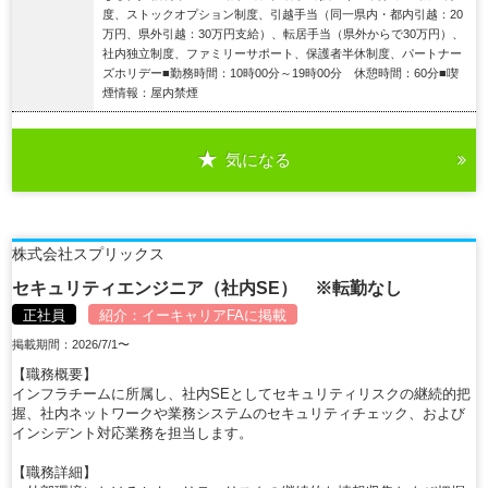
度、ストックオプション制度、引越手当（同一県内・都内引越：20
万円、県外引越：30万円支給）、転居手当（県外からで30万円）、
社内独立制度、ファミリーサポート、保護者半休制度、パートナー
ズホリデー■勤務時間：10時00分～19時00分 休憩時間：60分■喫
煙情報：屋内禁煙
気になる
詳細を見る
株式会社スプリックス
セキュリティエンジニア（社内SE） ※転勤なし
正社員
紹介：
イーキャリアFA
に掲載
掲載期間：2026/7/1〜
【職務概要】
インフラチームに所属し、社内SEとしてセキュリティリスクの継続的把
握、社内ネットワークや業務システムのセキュリティチェック、および
インシデント対応業務を担当します。
【職務詳細】