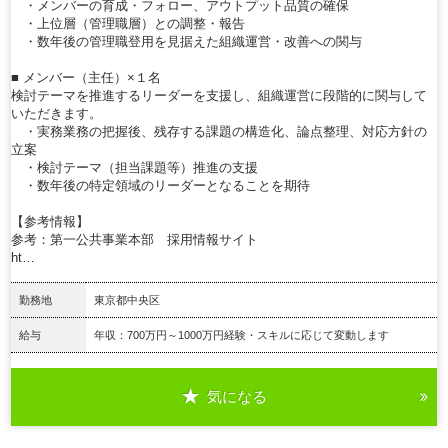
・メンバーの育成・フォロー、アウトプット品質の確保
・上位層（管理職層）との調整・報告
・数年後の管理職登用を見据えた組織運営・改善への関与
■ メンバー（主任）×１名
検討テーマを推進するリーダーを支援し、組織運営に段階的に関与して
いただきます。
・実務業務の把握後、残存する課題の構造化、論点整理、対応方針の
立案
・検討テーマ（担当課題等）推進の支援
・数年後の特定領域のリーダーとなることを期待
【参考情報】
参考：第一公共事業本部 採用情報サイト
ht…
勤務地
東京都中央区
給与
年収：700万円～1000万円経験・スキルに応じて変動します
気になる
詳細を見る