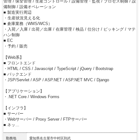
管理 / 保全管理 / 生産コントロール / 設備管理・監視 / プロセス制御 / 設
備制御 / 設備オペレーション
■ 製造実行周辺
・生産状況見える化
■ 倉庫業務（WMS/WCS）
・入荷／入庫 / 出荷／出庫 / 在庫管理 / 検品 / 仕分け / ピッキング / マテ
ハン制御
■ EC
・予約 / 販売
【Web系】
■ フロントエンド
・HTML / CSS / Javascript / TypeScript / jQuery / Bootstrap
■ バックエンド
・JSP/Servlet / ASP / ASP.NET / ASP.NET MVC / Django
【アプリケーション】
・.NET Core / Windows Forms
【インフラ】
■ サーバー
・Webサーバー / Proxy Server / FTPサーバー
■ ネッ…
勤務地
愛知県名古屋市中村区則武