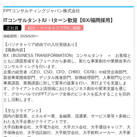
FPTコンサルティングジャパン株式会社
ITコンサルタント/U・Iターン歓迎【BX/福岡採用】
正社員
紹介：
イーキャリアFA
に掲載
掲載期間：2026/5/20〜
【パソナキャリア経由での入社実績あり】
【職務内容】
BX（BUSINESS TRANSFORMATION）コンサルタント ＝ お客様と
ともに課題形成するフェーズから参画し、新たな事業創出や業務改革の
コンサルティングを行います。
企業の経営者（CEO、CSO、CFO、CHRO、CIO等）や経営企画部門、
新規事業開発部門、デジタル推進部門、財務経理部門、人事部門などの
事業課題、業務課題に対して変革の提案を行い、実行までを支援しま
す。クライアントの上流領域におけるビジネス創出や変革支援を通じ
て、グローバルでのFPTグループ全体のビジネスを拡大することを目的
とし活動します。
【主なクライアント】
国内の製造業、エネルギー業、金融業、流通業、サービス業等々多岐に
わたる大手企業がクライアントです。
大手自動車会社、大手電力会社、大手ガス会社、大手通信キャリア、大
手保険会社、大手信託銀行、大手航空会社、大手飲料メーカー、大手家