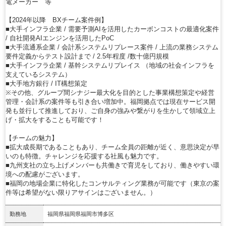
電メーカー 等
【2024年以降 BXチーム案件例】
■大手インフラ企業 / 需要予測AIを活用したカーボンコストの最適化案件
/ 自社開発AIエンジンを活用したPoC
■大手流通系企業 / 会計系システムリプレース案件 / 上流の業務システム
要件定義からテスト設計まで / 2.5年程度 /数十億円規模
■大手インフラ企業 / 基幹システムリプレイス （地域の社会インフラを
支えているシステム）
■大手地方銀行 / IT構想策定
※その他、グループ間シナジー最大化を目的とした事業構想策定や経営
管理・会計系の案件等も引き合い増加中。福岡拠点では現在サービス開
発も並行して推進しており、ご自身の強みや繋がりを生かして領域立上
げ・拡大をすることも可能です！
【チームの魅力】
■拡大成長期であることもあり、チーム全員の距離が近く、意思決定が早
いのも特徴。チャレンジを応援する社風も魅力です。
■九州支社の立ち上げメンバーも共働きで育児をしており、働きやすい環
境への配慮がございます。
■福岡の地場企業に特化したコンサルティング業務が可能です（東京の案
件等は希望がない限りアサインはございません。）
勤務地
福岡県福岡県福岡市博多区