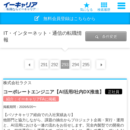
転職ならイーキャリア
気になる
検索履歴
無料会員登録はこちらから
IT・インターネット・通信の転職情
条件変更
報
291
前の
30
292
件
293
294
295
次の
30
株式会社ラクス
コーポレートエンジニア【AI活用/社内DX推進】
正社員
紹介：
イーキャリアFA
に掲載
掲載期間：2026/5/20〜
【パソナキャリア経由での入社実績あり】
他部門と協力しながら、課題の抽出からプロジェクト企画・実行・運用
と、AI活用における一連の流れをお任せします。完全内製型での開発の