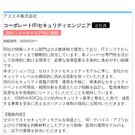
アスエネ株式会社
コーポレートIT/セキュリティエンジニア
正社員
紹介：
イーキャリアFA
に掲載
掲載期間：2026/5/20〜
同社の情報システム部門は少人数体制で運営しており、ITインフラから
セキュリティまで横断的に担当しています。各メンバーが専門性を活か
して自律的に動ける環境で、必要な改善提案を主体的に進めやすい組織
です。
本ポジションでは、ゼロトラストセキュリティモデルに準じ、全社のセ
キュリティレベルを継続的に高める役割を担っていただきます。
現行のセキュリティ基盤の管理・運用を中核に、将来的なセキュリティ
イベントの可視化・相関分析を見据えたログ戦略を設計し、監視体制の
高度化を中長期的にリードしていただくことを期待しています。
また、ISMSやSOC2などの社内セキュリティ基準と整合した形で、成長
する事業を安全に支えるガバナンス体制の強化にも関与いただきます。
【職務内容】
ゼロトラストセキュリティモデルを前提とし、ID・デバイス・アプリお
よびログ情報を判断材料としたアクセス制御・監視の運用モデルのも
と、以下の業務を担当いただきます。