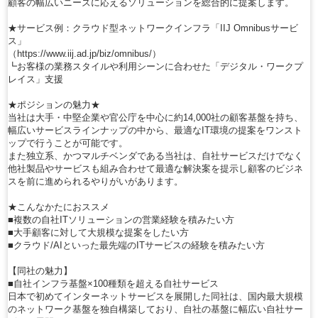
顧客の幅広いニーズに応えるソリューションを総合的に提案します。
★サービス例：クラウド型ネットワークインフラ「IIJ Omnibusサービ
ス」
（https://www.iij.ad.jp/biz/omnibus/）
┗お客様の業務スタイルや利用シーンに合わせた「デジタル・ワークプ
レイス」支援
★ポジションの魅力★
当社は大手・中堅企業や官公庁を中心に約14,000社の顧客基盤を持ち、
幅広いサービスラインナップの中から、最適なIT環境の提案をワンスト
ップで行うことが可能です。
また独立系、かつマルチベンダである当社は、自社サービスだけでなく
他社製品やサービスも組み合わせて最適な解決案を提示し顧客のビジネ
スを前に進められるやりがいがあります。
★こんなかたにおススメ
■複数の自社ITソリューションの営業経験を積みたい方
■大手顧客に対して大規模な提案をしたい方
■クラウド/AIといった最先端のITサービスの経験を積みたい方
【同社の魅力】
■自社インフラ基盤×100種類を超える自社サービス
日本で初めてインターネットサービスを展開した同社は、国内最大規模
のネットワーク基盤を独自構築しており、自社の基盤に幅広い自社サー