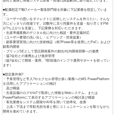
会社と連携し情報システム部署・現場の課題解決に取り組んでいます。
■配属想定??動?メーカー製造部門様を対象に下記業務を想定していま
す。
「ユーザーの思いをダイレクトに反映したシステムを作りたい」そんな
方にピッタリの現場です。10数年に亘り同案件を支援・知り尽くすPM
が?ち上がりを支援し、下記業務を対応いただきます。
・生産準備業務のデジタル化に向けた相談・要件定義対応
（ユーザー要望の洗い出し・ヒアリング・対策提案）
・顧客要望実現に向けた技術検証（例?Power系を使用したPoC）および
顧客内開発
・ブリッジSEとして受託開発案件の創出/社内開発部隊への連携
・協?会社との連携および進捗管理
（協?会社にて開発・運用、?部現場のインフラ運用サポートを担ってい
ます）
■想定案件例?
・予算管理など手入?やエクセル管理が多い業務へのMS PowerPlatform
を活用したアプリケーションの検討
及び構築
・生産設備のログやIoTで取得した情報をWebシステム、または
PowerPlatformにて表示するアプリケーションの検討及び構築
・客先業務をシステム開発やAI等を用いて効率化、改善
上流～下流まで常駐先担当者と密にコミュニケーションを取りながら
開発を進めていきます。