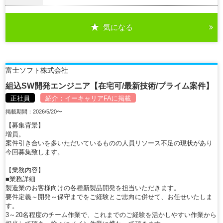
気になる
詳細を見る
富士ソフト株式会社
組込SW開発エンジニア【在宅可/最新技術/プライム案件】
正社員
紹介：
イーキャリアFA
に掲載
掲載期間：2026/5/20〜
【募集背景】
増員。
案件引き合いを多いただいているものの人員リソース不足の現状があり
今回募集致します。
【業務内容】
■業務詳細
製造業のお客様向けの各種新製品開発を担当いただきます。
要件定義～開発～保守までをご経験とご志向に併せて、お任せいたしま
す。
3～20名程度のチーム作業で、これまでのご経験を活かしやすい作業から