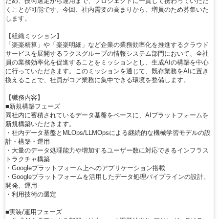
ため、技術選定から運用まで、プロジェクトに一貫して携わっていただ
くことが可能です。今回、社内需要の高まりから、増員のため募集いた
します。
【組織ミッション】
「楽楽精算」や「楽楽明細」など企業の業務効率化を推進するクラウド
サービスを展開するラクスグループの情報システム部門において、全社
員の業務効率化を促進することをミッションとし、生成AIの構築を中心
に行っていただきます。このミッションを通じて、既存業務をAIに置き
換えることで、社員がコア業務に集中できる環境を整備します。
【職務内容】
■新規構築フェーズ
同社内に蓄積されているデータ基盤をベースに、AIプラットフォームを
新規構築いただきます。
・社内データ基盤とMLOps/LLMOpsによる継続的な機械学習モデルの設
計・構築・運用
・大量のデータ処理能力や増加するユーザー数に対応できるインフラス
トラクチャ構築
・Googleプラットフォーム上へのアプリケーション搭載
・Googleプラットフォームを活用したデータ処理パイプラインの設計、
開発、運用
・利用技術の選定
■実装/運用フェーズ