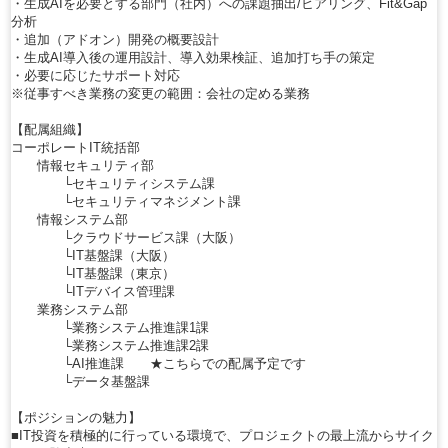
・生成AIを必要とする部門（社内）への課題抽出/ヒアリング、Fit&Gap
分析
・追加（アドオン）開発の概要設計
・生成AI導入後の運用設計、導入効果検証、追加打ち手の策定
・必要に応じたサポート対応
※従事すべき業務の変更の範囲：会社の定める業務
【配属組織】
コーポレートIT統括部
情報セキュリティ部
└セキュリティシステム課
└セキュリティマネジメント課
情報システム部
└クラウドサービス課（大阪）
└IT基盤課（大阪）
└IT基盤課（東京）
└ITデバイス管理課
業務システム部
└業務システム推進課1課
└業務システム推進課2課
└AI推進課 ★こちらでの配属予定です
└データ基盤課
【ポジションの魅力】
■IT投資を積極的に行っている環境で、プロジェクトの最上流からサイク