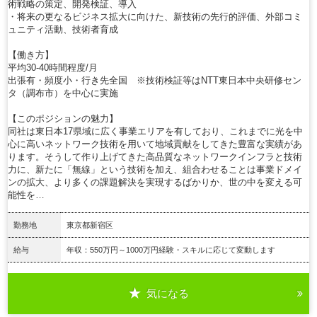
術戦略の策定、開発検証、導入
・将来の更なるビジネス拡大に向けた、新技術の先行的評価、外部コミ
ュニティ活動、技術者育成
【働き方】
平均30-40時間程度/月
出張有・頻度小・行き先全国 ※技術検証等はNTT東日本中央研修セン
タ（調布市）を中心に実施
【このポジションの魅力】
同社は東日本17県域に広く事業エリアを有しており、これまでに光を中
心に高いネットワーク技術を用いて地域貢献をしてきた豊富な実績があ
ります。そうして作り上げてきた高品質なネットワークインフラと技術
力に、新たに「無線」という技術を加え、組合わせることは事業ドメイ
ンの拡大、より多くの課題解決を実現するばかりか、世の中を変える可
能性を…
勤務地
東京都新宿区
給与
年収：550万円～1000万円経験・スキルに応じて変動します
気になる
詳細を見る