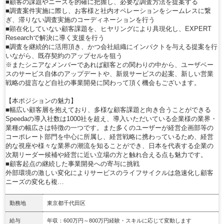
■顧客の課題やニーズを的確に把握し、必要な調査方法を提案する
■調査案件実施に際し、お客様と社内オペレーションをシームレスに繋
ぎ、滞りない調査実施のコーディネーションを行う
■顕在化していない顧客課題を、ヒヤリングにより具現化し、EXPERT
Researchで解決に導く支援を行う
■調査を継続的に活用頂き、かつ会社組織にインパクトを与える提案を行
いながら、既存契約のアップセルを狙う
※またシニアなメンバーであれば顧客との関わりの中から、ユーザベー
スのサービス自体のアップデートや、新規サービスの起案、新しい営業
戦略の提言など自社の事業開発に関わって頂く機会もございます。
【本ポジションの魅力】
■幅広い顧客層を抱えており、多様な顧客課題と向き合うことができる
Speedaの導入社数は1000社を超え、導入いただいている企業様の業界・
業種の幅広さは特徴の一つです。また多くのユーザーが経営企画部等の
コーポレート部門を中心に所属し、経営戦略に携わっているため、経営
的な視座や様々な業界の潮流を知ることができ、日本を代表する企業の
次期リーダー候補や経営に近い立場の方と触れ合える点も魅力です。
■顧客起点の継続した事業開発への寄与に挑戦
外部環境の激しい変化によりサービスのライフサイクルは急速化し顧客
ニーズの変化も複…
勤務地
東京都千代田区
給与
年収：600万円～800万円経験・スキルに応じて変動します