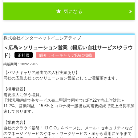
気になる
詳細を見る
株式会社インターネットイニシアティブ
＜広島＞ソリューション営業（幅広い自社サービス/クラウ
ド）
正社員
紹介：
イーキャリアFA
に掲載
掲載期間：2026/5/20〜
【パソナキャリア経由での入社実績あり】
同社の広島支社でのソリューション営業としてご活躍頂きます。
【採用背景】
需要拡大に伴う増員。
IT利活用継続で各サービス売上堅調で同社ではFY22で売上昨対比＋
11.7%、営業利益＋15.6%とコロナ禍一服後も高需要継続で売上成長率加
速しております。
【業務内容】
自社のクラウド基盤「IIJ GIO」をベースに、メール・セキュリティなど
のマネージドサービスやネットワークサービス・SIから運用に至るまで