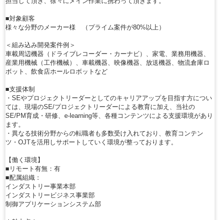
担当して頂き、徐々にメイン作業に携わって頂きます。
■対象顧客
様々な分野のメーカー様 （プライム案件が80%以上）
＜組み込み開発案件例＞
車載周辺機器（ドライブレコーダー・カーナビ）、家電、業務用機器、
産業用機械（工作機械）、車載機器、映像機器、放送機器、物流倉庫ロ
ボット、飲食店ホールロボットなど
■支援体制
・SEやプロジェクトリーダーとしてのキャリアアップを目指す方につい
ては、現場のSE/プロジェクトリーダーによる教育に加え、当社の
SE/PM育成・研修、e-learning等、各種コンテンツによる支援環境があり
ます。
・異なる技術分野からの転職者も多数受け入れており、教育コンテン
ツ・OJTを活用しサポートしていく環境が整っております。
【働く環境】
■リモート有無：有
■配属組織：
インダストリー事業本部
インダストリービジネス事業部
制御アプリケーションシステム部