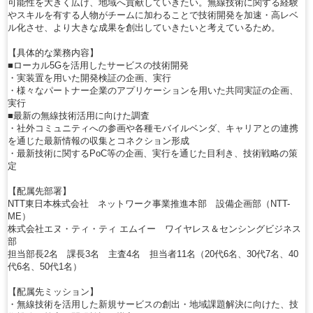
可能性を大きく広げ、地域へ貢献していきたい。無線技術に関する経験
やスキルを有する人物がチームに加わることで技術開発を加速・高レベ
ル化させ、より大きな成果を創出していきたいと考えているため。
【具体的な業務内容】
■ローカル5Gを活用したサービスの技術開発
・実装置を用いた開発検証の企画、実行
・様々なパートナー企業のアプリケーションを用いた共同実証の企画、
実行
■最新の無線技術活用に向けた調査
・社外コミュニティへの参画や各種モバイルベンダ、キャリアとの連携
を通じた最新情報の収集とコネクション形成
・最新技術に関するPoC等の企画、実行を通じた目利き、技術戦略の策
定
【配属先部署】
NTT東日本株式会社 ネットワーク事業推進本部 設備企画部（NTT-
ME）
株式会社エヌ・ティ・ティ エムイー ワイヤレス＆センシングビジネス
部
担当部長2名 課長3名 主査4名 担当者11名（20代6名、30代7名、40
代6名、50代1名）
【配属先ミッション】
・無線技術を活用した新規サービスの創出・地域課題解決に向けた、技