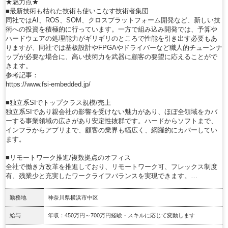
★魅力点★
■最新技術も枯れた技術も使いこなす技術者集団
同社ではAI、ROS、SOM、クロスプラットフォーム開発など、新しい技
術への投資を積極的に行っています。一方で組み込み開発では、予算や
ハードウェアの処理能力がギリギリのところで性能を引き出す必要もあ
りますが、同社では基板設計やFPGAやドライバーなど職人的チューンナ
ップが必要な場合に、高い技術力を武器に顧客の要望に応えることがで
きます。
参考記事：
https://www.fsi-embedded.jp/
■独立系SIでトップクラス規模/売上
独立系SIであり親会社の影響を受けない魅力があり、ほぼ全領域をカバ
ーする事業領域の広さがあり安定性抜群です。ハードからソフトまで、
インフラからアプリまで、顧客の業界も幅広く、網羅的にカバーしてい
ます。
■リモートワーク推進/複数拠点のオフィス
全社で働き方改革を推進しており、リモートワーク可、フレックス制度
有、残業少と充実したワークライフバランスを実現できます。…
勤務地
神奈川県横浜市中区
給与
年収：450万円～700万円経験・スキルに応じて変動します