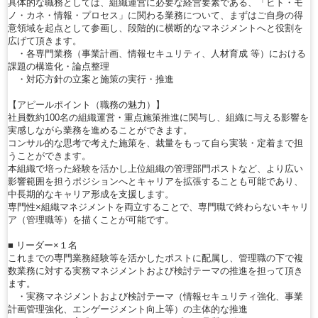
具体的な職務としては、組織運営に必要な経営要素である、「ヒト・モ
ノ・カネ・情報・プロセス」に関わる業務について、まずはご自身の得
意領域を起点として参画し、段階的に横断的なマネジメントへと役割を
広げて頂きます。
・各専門業務（事業計画、情報セキュリティ、人材育成 等）における
課題の構造化・論点整理
・対応方針の立案と施策の実行・推進
【アピールポイント（職務の魅力）】
社員数約100名の組織運営・重点施策推進に関与し、組織に与える影響を
実感しながら業務を進めることができます。
コンサル的な思考で考えた施策を、裁量をもって自ら実装・定着まで担
うことができます。
本組織で培った経験を活かし上位組織の管理部門ポストなど、より広い
影響範囲を担うポジションへとキャリアを拡張することも可能であり、
中長期的なキャリア形成を支援します。
専門性×組織マネジメントを両立することで、専門職で終わらないキャリ
ア（管理職等）を描くことが可能です。
■ リーダー×１名
これまでの専門業務経験等を活かしたポストに配属し、管理職の下で複
数業務に対する実務マネジメントおよび検討テーマの推進を担って頂き
ます。
・実務マネジメントおよび検討テーマ（情報セキュリティ強化、事業
計画管理強化、エンゲージメント向上等）の主体的な推進