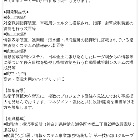
民間企業メーカーの担当する可能性もあります。
●開発製品例●
■陸上自衛隊
対空戦闘指揮装置、車載用シェルタに搭載され、指揮・射撃統制装置の
管制を行う装置等
■海上自衛隊
情報表示装置、護衛艦・潜水艦・掃海艦艇の指揮所に搭載されている指
揮管制システムの情報表示装置等
■航空自衛隊
自動警戒管制システム、日本全土に張り巡らしたレーダ網からの情報等
に基づいて侵入目標を監視し指揮管制を行う自動警戒管制システムの構
成品等
■航空・宇宙
高速・高電力用のハイブリッドIC
【募集背景】
防衛予算拡大を背景に、複数のプロジェクト受注を見込んでおり事業拡
大を見込んでおります。マネジメント強化と共に設計/開発を担当頂ける
方を募集します。
【組織構成】
■勤務地：横浜事業所（神奈川県横浜市瀬谷区本郷二丁目28番2/最寄駅：
瀬谷駅）
■配属予定部署：情報システム事業部 技術統括部 第一技術部 1グループ