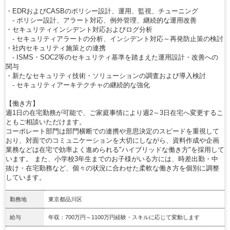
・EDRおよびCASBのポリシー設計、運用、監視、チューニング
- ポリシー設計、アラート対応、例外管理、継続的な運用改善
・セキュリティインシデント対応およびログ分析
- セキュリティアラートの分析、インシデント対応～再発防止策の検討
・社内セキュリティ施策との連携
- ISMS・SOC2等のセキュリティ基準を踏まえた運用設計・改善への
関与
・新たなセキュリティ技術・ソリューションの調査および導入検討
- セキュリティアーキテクチャの継続的な強化
【働き方】
週1日の在宅勤務が可能で、ご家庭事情により週2～3日在宅へ変更するこ
ともご相談いただけます。
コーポレート部門は部門横断での連携や意思決定のスピードを重視して
おり、対面でのコミュニケーションを大切にしながら、資料作成や企画
業務などは在宅で効率よく進められる"ハイブリッドな働き方"を採用して
います。 また、小学校3年生までのお子様がいる方には、時差出勤・中
抜け・在宅勤務など、個々の状況に合わせた柔軟な働き方を個別に調整
しています。
勤務地
東京都品川区
給与
年収：700万円～1100万円経験・スキルに応じて変動します