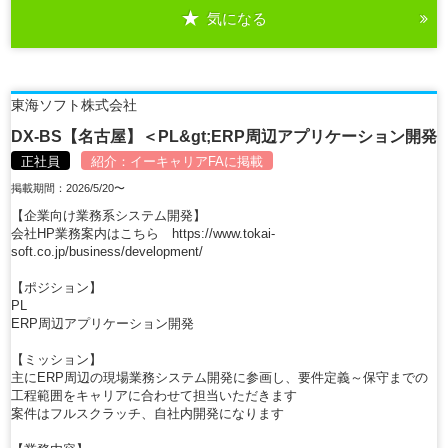
気になる
詳細を見る
東海ソフト株式会社
DX-BS【名古屋】＜PL&gt;ERP周辺アプリケーション開発
正社員
紹介：
イーキャリアFA
に掲載
掲載期間：2026/5/20〜
【企業向け業務系システム開発】
会社HP業務案内はこちら https://www.tokai-
soft.co.jp/business/development/
【ポジション】
PL
ERP周辺アプリケーション開発
【ミッション】
主にERP周辺の現場業務システム開発に参画し、要件定義～保守までの
工程範囲をキャリアに合わせて担当いただきます
案件はフルスクラッチ、自社内開発になります