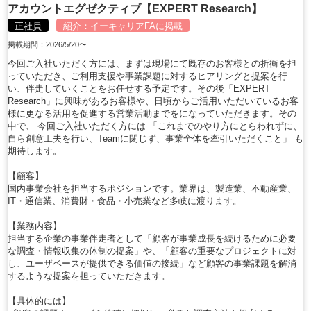
アカウントエグゼクティブ【EXPERT Research】
正社員
紹介：
イーキャリアFA
に掲載
掲載期間：2026/5/20〜
今回ご入社いただく方には、まずは現場にて既存のお客様との折衝を担
っていただき、ご利用支援や事業課題に対するヒアリングと提案を行
い、伴走していくことをお任せする予定です。その後「EXPERT
Research」に興味があるお客様や、日頃からご活用いただいているお客
様に更なる活用を促進する営業活動までをになっていただきます。その
中で、 今回ご入社いただく方には 「これまでのやり方にとらわれずに、
自ら創意工夫を行い、Teamに閉じず、事業全体を牽引いただくこと」 も
期待します。
【顧客】
国内事業会社を担当するポジションです。業界は、製造業、不動産業、
IT・通信業、消費財・食品・小売業など多岐に渡ります。
【業務内容】
担当する企業の事業伴走者として「顧客が事業成長を続けるために必要
な調査・情報収集の体制の提案」や、「顧客の重要なプロジェクトに対
し、ユーザベースが提供できる価値の接続」など顧客の事業課題を解消
するような提案を担っていただきます。
【具体的には】