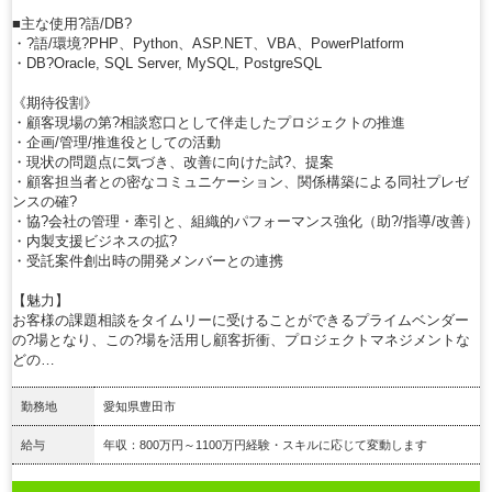
■主な使用?語/DB?
・?語/環境?PHP、Python、ASP.NET、VBA、PowerPlatform
・DB?Oracle, SQL Server, MySQL, PostgreSQL
《期待役割》
・顧客現場の第?相談窓口として伴走したプロジェクトの推進
・企画/管理/推進役としての活動
・現状の問題点に気づき、改善に向けた試?、提案
・顧客担当者との密なコミュニケーション、関係構築による同社プレゼ
ンスの確?
・協?会社の管理・牽引と、組織的パフォーマンス強化（助?/指導/改善）
・内製支援ビジネスの拡?
・受託案件創出時の開発メンバーとの連携
【魅力】
お客様の課題相談をタイムリーに受けることができるプライムベンダー
の?場となり、この?場を活用し顧客折衝、プロジェクトマネジメントな
どの…
勤務地
愛知県豊田市
給与
年収：800万円～1100万円経験・スキルに応じて変動します