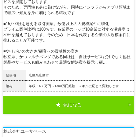
ビスを展開しております。
そのため、専門性も身に着けながら、同時にインフラからアプリ領域ま
で幅広い知見を身に着けられる環境です
■15,000社を超える取引実績。数億以上の大規模案件に特化
プライム案件比率は100％で、各業界のトップ10企業に対する浸透率は
80%を超えております。そのため、日本を代表する企業の大規模案件に
携わることが可能です。
■やりがいの大きさ/顧客への貢献性の高さ
独立系、かつマルチベンダである同社は、自社サービスだけでなく他社
製品やサービスも組み合わせて最適な解決案を提示し顧…
勤務地
広島県広島市
給与
年収：450万円～1300万円経験・スキルに応じて変動します
気になる
詳細を見る
株式会社ユーザベース