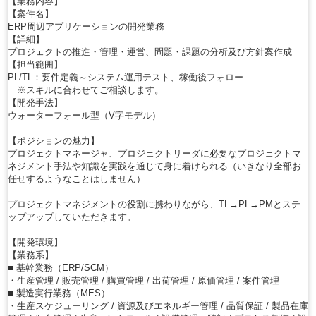
【業務内容】
【案件名】
ERP周辺アプリケーションの開発業務
【詳細】
プロジェクトの推進・管理・運営、問題・課題の分析及び方針案作成
【担当範囲】
PL/TL：要件定義～システム運用テスト、稼働後フォロー
※スキルに合わせてご相談します。
【開発手法】
ウォーターフォール型（V字モデル）
【ポジションの魅力】
プロジェクトマネージャ、プロジェクトリーダに必要なプロジェクトマ
ネジメント手法や知識を実践を通じて身に着けられる（いきなり全部お
任せするようなことはしません）
プロジェクトマネジメントの役割に携わりながら、TL→PL→PMとステ
ップアップしていただきます。
【開発環境】
【業務系】
■ 基幹業務（ERP/SCM）
・生産管理 / 販売管理 / 購買管理 / 出荷管理 / 原価管理 / 案件管理
■ 製造実行業務（MES）
・生産スケジューリング / 資源及びエネルギー管理 / 品質保証 / 製品在庫