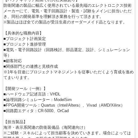
防衛関連の製品に幅広く使用されている最先端のエレクトロニクス技術
メーカーにて、電気・電子回路設計・製造・試験をメインに担当いただ
き、同社の開発基準を理解頂き業務を行って頂きます。
※製品はほぼ全ての製品が受注生産のオーダーメイド品となります。
【具体的な職務内容】
■プロジェクト計画策定
■プロジェクト進捗管理
■電気・電子回路設計（回路検討、部品選定、設計、シミュレーション
等）
■顧客対応
■関係部門との連携と見積作成
※1年を目途にプロジェクトマネジメントを従事いただくよう育成を進め
てまいります。
【開発ツール（一例）】
■ハードウェア記述言語：VHDL
■論理回路シミュレーター：ModelSim
■FPGA開発ツール：Quartus（Intel/Altera）、Vivad（AMD/Xilinx）
■回路図エディタ：CR-5000、OrCad
【担当製品】
海洋・表示系関連の防衛装備品（海関連向け）
※ご経験・スキルによって担当顧客を決めていきます。場合によっては