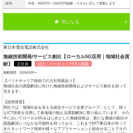
給与
年収：400万円～1500万円経験・スキルに応じて変動します
気になる
詳細を見る
東日本電信電話株式会社
無線技術開発/サービス創出【ローカル5G活用｜地域社会貢
献】
正社員
紹介：
イーキャリアFA
に掲載
掲載期間：2026/5/20〜
【パソナキャリア経由での入社実績あり】
地域社会の課題解決に向けた無線技術開発およびサービス創出を担って
頂きます。
【採用背景】
同社では「地域社会を支える総合サービス企業グループ」として、様々
なICT技術を活用して各地域の抱える課題解決に取り組んでいます。その
中においてローカル5Gをはじめとした無線技術は、新たな価値の創出や
課題解決につながる可能性を持っており、これまでNTT東日本が培って
きたネットワーク技術や様々なアプリケーションと組合せることでその