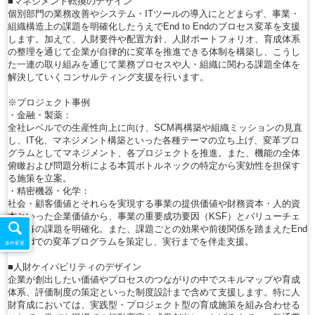
■マネジメント転換のデザイン
個別部門の業務改善やシステム・ITツールの導入にとどまらず、事業・
組織構造上の課題を明確化したうえでEnd to Endのプロセス変革を支援
します。加えて、人財要件や配置方針、人財ポートフォリオ、育成体系
の整理を通じて企業が自律的に変革を推進できる体制を構築し、こうし
た一連の取り組みを通じて業務プロセスや人・組織に関わる課題全体を
解決していくコンサルティング支援を行います。
※プロジェクト事例
・金融・製薬：
全社レベルでの生産性向上に向け、SCM再構築や組織ミッションの見直
し、IT化、マネジメント構築といった各種テーマの立ち上げ、変革プロ
グラムとしてマネジメント、各プロジェクトを推進。また、機能の全体
俯瞰および問題分析による本質ボトルネックの特定から実効性を担保す
る施策を立案。
・精密機器・化学：
社会・顧客価値とそれらを実現する事業の提供価値や財務資本・人的資
本といった企業価値から、事業の重要成功要因（KSF）とバリューチェ
ーン毎の課題を明確化。また、課題ごとの効果や前後関係を踏まえたEnd
to Endでの変革プログラムを策定し、実行までを伴走支援。
条件変更
■人財ケイパビリティのデザイン
企業が創出したい価値やプロセスのつながりの中でスキルマップや育成
体系、評価制度の策定といった制度設計まで含めて支援します。特に人
財育成においては、実践型・プロジェクト型の育成施策を組み合わせる