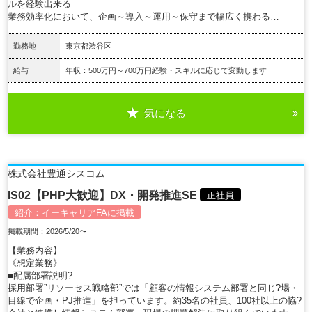
ルを経験出来る
業務効率化において、企画～導入～運用～保守まで幅広く携わる…
勤務地
東京都渋谷区
給与
年収：500万円～700万円経験・スキルに応じて変動します
気になる
詳細を見る
株式会社豊通シスコム
IS02【PHP大歓迎】DX・開発推進SE
正社員
紹介：
イーキャリアFA
に掲載
掲載期間：2026/5/20〜
【業務内容】
《想定業務》
■配属部署説明?
採用部署”リソーセス戦略部”では「顧客の情報システム部署と同じ?場・
目線で企画・PJ推進」を担っています。約35名の社員、100社以上の協?