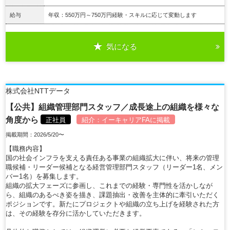
給与
年収：550万円～750万円経験・スキルに応じて変動します
気になる
詳細を見る
株式会社NTTデータ
【公共】組織管理部門スタッフ／成長途上の組織を様々な
角度から
正社員
紹介：
イーキャリアFA
に掲載
掲載期間：2026/5/20〜
【職務内容】
国の社会インフラを支える責任ある事業の組織拡大に伴い、将来の管理
職候補・リーダー候補となる経営管理部門スタッフ（リーダー1名、メン
バー1名）を募集します。
組織の拡大フェーズに参画し、これまでの経験・専門性を活かしなが
ら、組織のあるべき姿を描き、課題抽出・改善を主体的に牽引いただく
ポジションです。新たにプロジェクトや組織の立ち上げを経験された方
は、その経験を存分に活かしていただきます。