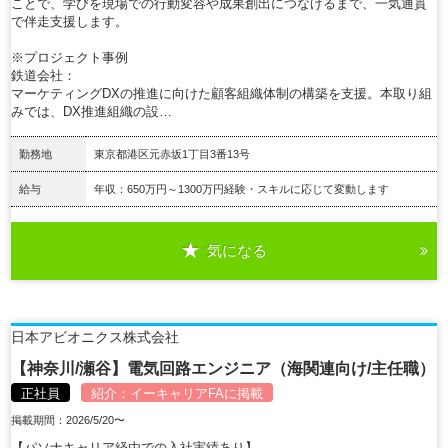
ことで、学びを現場での行動変容や成果創出につなげるまで、一気通貫
で伴走支援します。
※プロジェクト事例
鉄道会社：
マーケティングDXの推進に向けた顧客組織体制の構築を支援。本取り組
みでは、DX推進組織の設…
勤務地
東京都港区元赤坂1丁目3番13号
給与
年収：650万円～1300万円経験・スキルに応じて変動します
気になる
詳細を見る
日本アビオニクス株式会社
【神奈川/瀬谷】電気回路エンジニア（海関連向け/主任職）
正社員
紹介：
イーキャリアFA
に掲載
掲載期間：2026/5/20〜
【パソナキャリア経由での入社実績あり】