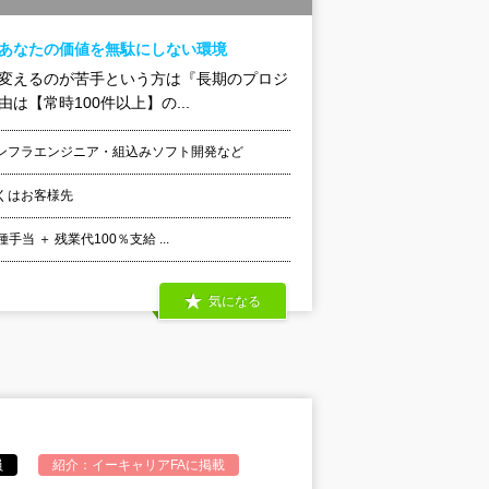
！あなたの価値を無駄にしない環境
を変えるのが苦手という方は『長期のプロジ
【常時100件以上】の...
ンフラエンジニア・組込みソフト開発など
くはお客様先
 ＋ 残業代100％支給 ...
気になる
員
紹介：
イーキャリアFA
に掲載