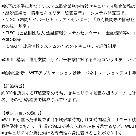
■以下の基準に基づくシステム監査業務や情報セキュリティ監査業務の
・経済産業省「情報セキュリティ監査基準」「システム監査基準」
・NISC（内閣サイバーセキュリティセンター）「政府機関等の情報セ
めの統一基準」
・FISC（公益財団法人 金融情報システムセンター）「金融機関等の
PCIDSS等
・ISMAP「政府情報システムのためのセキュリティ評価制度」
■CSIRT構築・運用支援、サイバー攻撃に対する各種コンサルティング
■脆弱性診断、WEBアプリケーション診断、ペネトレーションテスト
【組織構成】
約300名所属するIT監査部のうち、セキュリティ監査を担うチームに
名、その他9名程度で構成されています。
【ポジションの魅力】
■ＷＬＢが整った環境です（平均残業時間は月30時間程度／リモート
案件受注にあたり、社員のWLBが整えられるかを考慮するなど、WL
■セキュリティ分野における専門性を身に着けることができます。