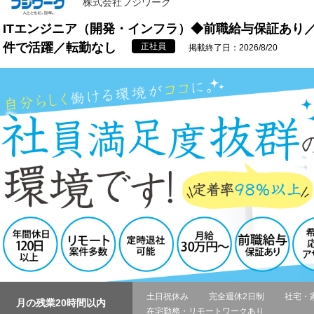
株式会社フジワーク
ITエンジニア（開発・インフラ）◆前職給与保証あり
件で活躍／転勤なし
正社員
掲載終了日：2026/8/20
土日祝休み
完全週休2日制
社宅・
月の残業20時間以内
在宅勤務・リモートワークあり