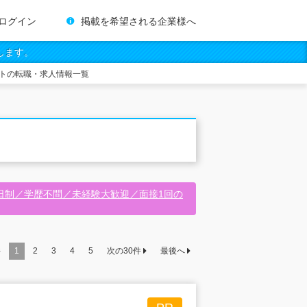
ログイン
掲載を希望される企業様へ
します。
トの転職・求人情報一覧
日制／学歴不問／未経験大歓迎／面接1回の
件
1
2
3
4
5
次の
30
件
最後へ