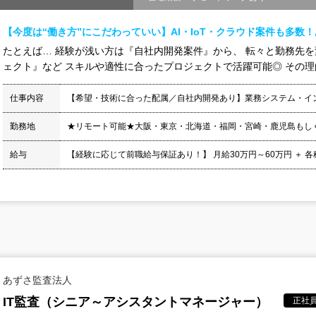
【今度は“働き方”にこだわっていい】AI・IoT・クラウド案件も多数
たとえば… 経験が浅い方は『自社内開発案件』から、 転々と勤務先
ェクト』など スキルや適性に合ったプロジェクトで活躍可能◎ その理由は
仕事内容
【希望・技術に合った配属／自社内開発あり】業務システム・イ
勤務地
★リモート可能★大阪・東京・北海道・福岡・宮崎・鹿児島もし
給与
【経験に応じて前職給与保証あり！】 月給30万円～60万円 ＋ 各種手当
あずさ監査法人
IT監査（シニア～アシスタントマネージャー）
正社