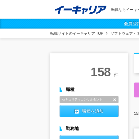
転職ならイーキ
会員登
転職サイトのイーキャリア TOP
ソフトウェア・
158
件
職種
セキュリティコンサルタント
削除
職種を追加
15
勤務地