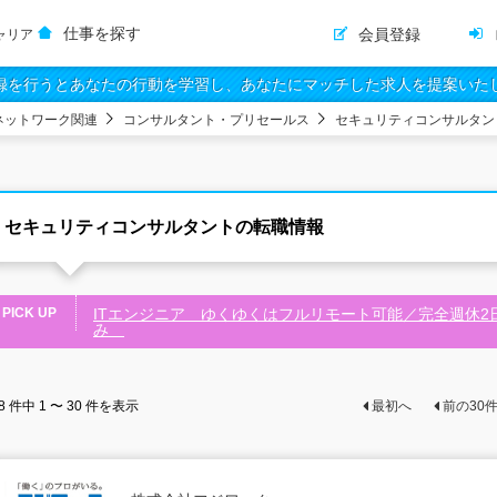
仕事を探す
会員登録
ャリア
録を行うとあなたの行動を学習し、あなたにマッチした求人を提案いた
ネットワーク関連
コンサルタント・プリセールス
セキュリティコンサルタン
セキュリティコンサルタントの転職情報
PICK UP
ITエンジニア ゆくゆくはフルリモート可能／完全週休2
み
8
件中
1 〜 30
件を表示
最初へ
前の
30