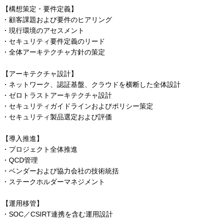
【構想策定・要件定義】
・顧客課題および要件のヒアリング
・現行環境のアセスメント
・セキュリティ要件定義のリード
・全体アーキテクチャ方針の策定
【アーキテクチャ設計】
・ネットワーク、認証基盤、クラウドを横断した全体設計
・ゼロトラストアーキテクチャ設計
・セキュリティガイドラインおよびポリシー策定
・セキュリティ製品選定および評価
【導入推進】
・プロジェクト全体推進
・QCD管理
・ベンダーおよび協力会社の技術統括
・ステークホルダーマネジメント
【運用移管】
・SOC／CSIRT連携を含む運用設計