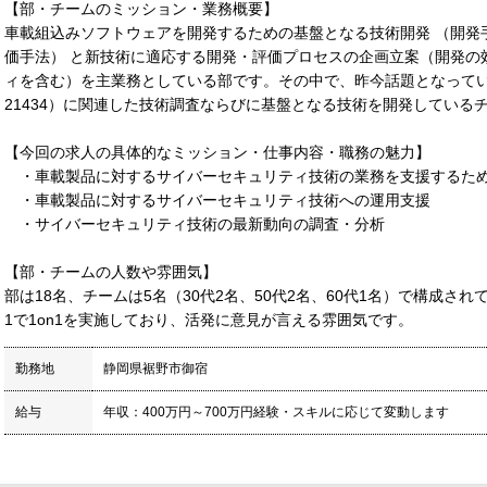
【部・チームのミッション・業務概要】
車載組込みソフトウェアを開発するための基盤となる技術開発 （開発
価手法） と新技術に適応する開発・評価プロセスの企画立案（開発の
ィを含む）を主業務としている部です。その中で、昨今話題となっている
21434）に関連した技術調査ならびに基盤となる技術を開発している
【今回の求人の具体的なミッション・仕事内容・職務の魅力】
・車載製品に対するサイバーセキュリティ技術の業務を支援するた
・車載製品に対するサイバーセキュリティ技術への運用支援
・サイバーセキュリティ技術の最新動向の調査・分析
【部・チームの人数や雰囲気】
部は18名、チームは5名（30代2名、50代2名、60代1名）で構成さ
1で1on1を実施しており、活発に意見が言える雰囲気です。
勤務地
静岡県裾野市御宿
給与
年収：400万円～700万円経験・スキルに応じて変動します