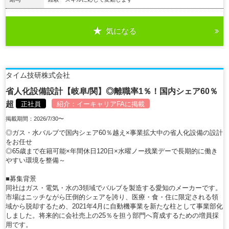
気になる
詳細を見る
タイム技研株式会社
省人化設備設計【岐阜/関】◎離職率1％！国内シェア60％
超
正社員
紹介：
イーキャリアFA
に掲載
掲載期間：2026/7/30〜
◎ガス・水バルブで国内シェア60％越え×事業拡大中の省人化設備の設計
をお任せ
◎65歳まで在籍可能×年間休日120日×水曜ノー残業デーで長期的に働き
やすい環境を整備～
■募集背景
同社はガス・電気・水の3領域でバルブを製造する愛知のメーカーです。
市場はニッチながら圧倒的シェアを誇り、医療・食・住に限定される領
域から脱却するため、2021年4月に自動機事業を新たな柱として事業部化
しました。将来的に会社売上の25％を担う部門へ育成するための増員採
用です。