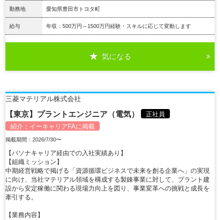
勤務地
愛知県豊田市トヨタ町
給与
年収：500万円～1500万円経験・スキルに応じて変動します
気になる
詳細を見る
三菱マテリアル株式会社
【東京】プラントエンジニア（電気）
正社員
紹介：
イーキャリアFA
に掲載
掲載期間：2026/7/30〜
【パソナキャリア経由での入社実績あり】
【組織ミッション】
中期経営戦略で掲げる「資源循環ビジネスで未来を創る企業へ」の実現
に向け、当社マテリアル領域を構成する製錬事業に対して、プラント建
設から安定稼働に関わる現場力向上を図り、事業変革への挑戦と成長を
牽引する。
【業務内容】