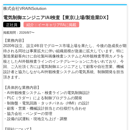
株式会社VRAINSolution
電気制御エンジニア/AI検査【東京/上場/製造業DX】
正社員
紹介：
イーキャリアFA
に掲載
掲載期間：2026/8/7〜
【業務内容】
2020年設立、設立4年目でグロース市場上場を果たし、今後の急成長が期
待される同社は事業拡大に伴い組織規模が急速に拡大しています。特に
製造業顧客向けに自社製AI画像検査システムとAI外観検査専用カメラを
核としたAI外観検査ラインのインテグレーションに力をいれており、今
回、ご入社頂く方には電気制御エンジニアとして顧客や自社営業、機械
設計者と協力しながらAI外観検査システムの電気系統、制御開発を担当
頂きます。
【具体的な業務内容】
・AI外観検査システム・検査ラインの電気制御設計
・PLC（ラダー）による制御プログラムの開発
・制御盤・電気回路・タッチパネル（HMI）の設計
・顧客・営業・機械設計担当との仕様打ち合わせ
・協力会社・ベンダーの管理
・設備の試運転・現地立ち上げ・調整
【同社について】