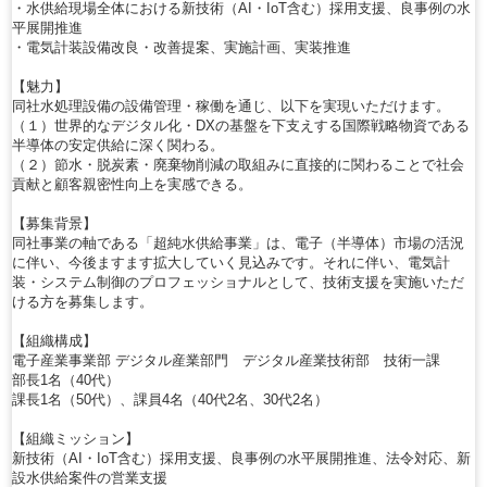
・水供給現場全体における新技術（AI・IoT含む）採用支援、良事例の水
平展開推進
・電気計装設備改良・改善提案、実施計画、実装推進
【魅力】
同社水処理設備の設備管理・稼働を通じ、以下を実現いただけます。
（１）世界的なデジタル化・DXの基盤を下支えする国際戦略物資である
半導体の安定供給に深く関わる。
（２）節水・脱炭素・廃棄物削減の取組みに直接的に関わることで社会
貢献と顧客親密性向上を実感できる。
【募集背景】
同社事業の軸である「超純水供給事業」は、電子（半導体）市場の活況
に伴い、今後ますます拡大していく見込みです。それに伴い、電気計
装・システム制御のプロフェッショナルとして、技術支援を実施いただ
ける方を募集します。
【組織構成】
電子産業事業部 デジタル産業部門 デジタル産業技術部 技術一課
部長1名（40代）
課長1名（50代）、課員4名（40代2名、30代2名）
【組織ミッション】
新技術（AI・IoT含む）採用支援、良事例の水平展開推進、法令対応、新
設水供給案件の営業支援