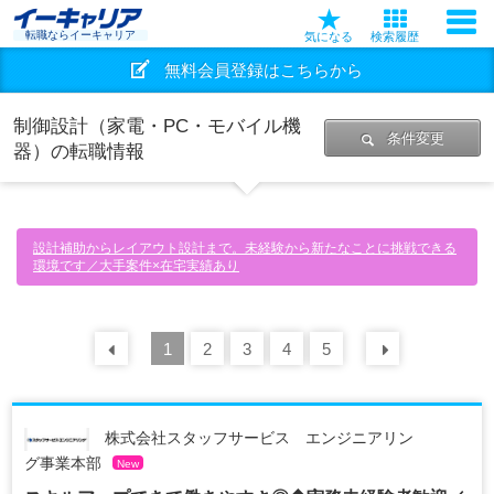
転職ならイーキャリア
気になる
検索履歴
無料会員登録はこちらから
制御設計（家電・PC・モバイル機
条件変更
器）の転職情報
設計補助からレイアウト設計まで。未経験から新たなことに挑戦できる
環境です／大手案件×在宅実績あり
前の
1
30
2
件
3
4
5
次の
30
株式会社スタッフサービス エンジニアリン
グ事業本部
New