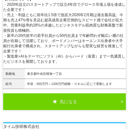
・2020年設立のスタートアップで設立4年目でグロース市場上場を達成し
た企業です！
・売上・利益ともに前年比1.5倍で急拡大2026年2月期は過去最高益。今
期も売上47%増を見込む超高成長企業圧倒的なスピード感で会社が拡大
中。営業利益率約28%の卓越したビジネスモデル筋肉質な財務基盤で新
規投資も積極的。
・新卒の20代前半の若手社員から50代社員まで年齢問わず幅広い層の社
員が在籍して活躍しており、ボードメンバーはキーエンス出身者や大手
銀行出身者で構成され、スタートアップながらも堅実な経営を推進して
企業です！
・製造業×AIをテーマにソフト（AI）からハード（装置）まで一気通貫し
たビジネスを展開しております。
勤務地
東京都中央区晴海一丁目
給与
年収：500万円～1200万円経験・スキルに応じて変動します
気になる
詳細を見る
タイム技研株式会社