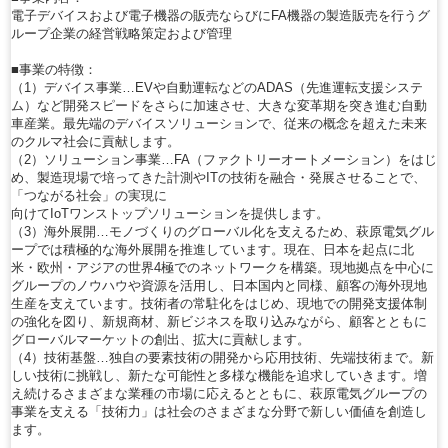
電子デバイスおよび電子機器の販売ならびにFA機器の製造販売を行うグ
ループ企業の経営戦略策定および管理
■事業の特徴：
（1）デバイス事業…EVや自動運転などのADAS（先進運転支援システ
ム）など開発スピードをさらに加速させ、大きな変革期を突き進む自動
車産業。最先端のデバイスソリューションで、従来の概念を超えた未来
のクルマ社会に貢献します。
（2）ソリューション事業…FA（ファクトリーオートメーション）をはじ
め、製造現場で培ってきた計測やITの技術を融合・発展させることで、
「つながる社会」の実現に
向けてIoTワンストップソリューションを提供します。
（3）海外展開…モノづくりのグローバル化を支えるため、萩原電気グル
ープでは積極的な海外展開を推進しています。現在、日本を起点に北
米・欧州・アジアの世界4極でのネットワークを構築。現地拠点を中心に
グループのノウハウや資源を活用し、日本国内と同様、顧客の海外現地
生産を支えています。技術者の常駐化をはじめ、現地での開発支援体制
の強化を図り、新規商材、新ビジネスを取り込みながら、顧客とともに
グローバルマーケットの創出、拡大に貢献します。
（4）技術基盤…独自の要素技術の開発から応用技術、先端技術まで。新
しい技術に挑戦し、新たな可能性と多様な機能を追求していきます。増
え続けるさまざまな業種の市場に応えるとともに、萩原電気グループの
事業を支える「技術力」は社会のさまざまな分野で新しい価値を創造し
ます。