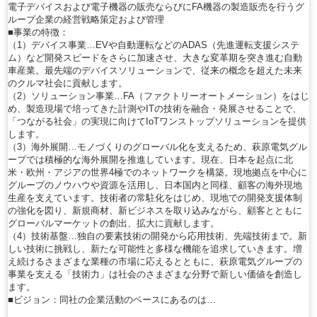
電子デバイスおよび電子機器の販売ならびにFA機器の製造販売を行うグ
ループ企業の経営戦略策定および管理
■事業の特徴：
（1）デバイス事業…EVや自動運転などのADAS（先進運転支援システ
ム）など開発スピードをさらに加速させ、大きな変革期を突き進む自動
車産業。最先端のデバイスソリューションで、従来の概念を超えた未来
のクルマ社会に貢献します。
（2）ソリューション事業…FA（ファクトリーオートメーション）をはじ
め、製造現場で培ってきた計測やITの技術を融合・発展させることで、
「つながる社会」の実現に向けてIoTワンストップソリューションを提供
します。
（3）海外展開…モノづくりのグローバル化を支えるため、萩原電気グル
ープでは積極的な海外展開を推進しています。現在、日本を起点に北
米・欧州・アジアの世界4極でのネットワークを構築。現地拠点を中心に
グループのノウハウや資源を活用し、日本国内と同様、顧客の海外現地
生産を支えています。技術者の常駐化をはじめ、現地での開発支援体制
の強化を図り、新規商材、新ビジネスを取り込みながら、顧客とともに
グローバルマーケットの創出、拡大に貢献します。
（4）技術基盤…独自の要素技術の開発から応用技術、先端技術まで。新
しい技術に挑戦し、新たな可能性と多様な機能を追求していきます。増
え続けるさまざまな業種の市場に応えるとともに、萩原電気グループの
事業を支える「技術力」は社会のさまざまな分野で新しい価値を創造し
ます。
■ビジョン：同社の企業活動のベースにあるのは…