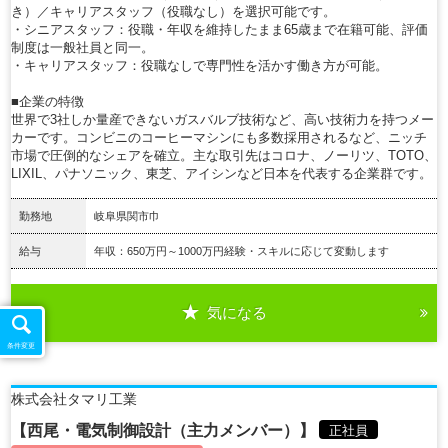
き）／キャリアスタッフ（役職なし）を選択可能です。
・シニアスタッフ：役職・年収を維持したまま65歳まで在籍可能、評価
制度は一般社員と同一。
・キャリアスタッフ：役職なしで専門性を活かす働き方が可能。
■企業の特徴
世界で3社しか量産できないガスバルブ技術など、高い技術力を持つメー
カーです。コンビニのコーヒーマシンにも多数採用されるなど、ニッチ
市場で圧倒的なシェアを確立。主な取引先はコロナ、ノーリツ、TOTO、
LIXIL、パナソニック、東芝、アイシンなど日本を代表する企業群です。
勤務地
岐阜県関市巾
給与
年収：650万円～1000万円経験・スキルに応じて変動します
気になる
詳細を見る
条件変更
株式会社タマリ工業
【西尾・電気制御設計（主力メンバー）】
正社員