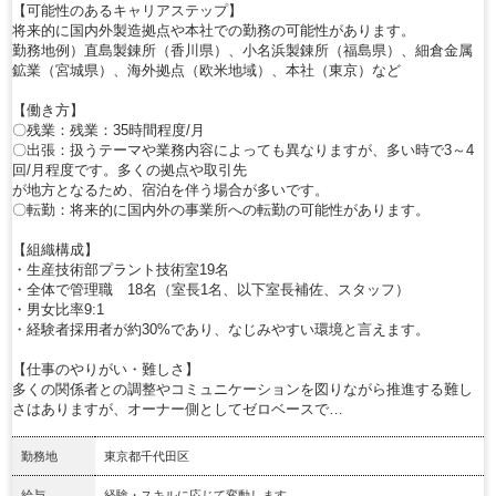
【可能性のあるキャリアステップ】
将来的に国内外製造拠点や本社での勤務の可能性があります。
勤務地例）直島製錬所（香川県）、小名浜製錬所（福島県）、細倉金属
鉱業（宮城県）、海外拠点（欧米地域）、本社（東京）など
【働き方】
〇残業：残業：35時間程度/月
〇出張：扱うテーマや業務内容によっても異なりますが、多い時で3～4
回/月程度です。多くの拠点や取引先
が地方となるため、宿泊を伴う場合が多いです。
〇転勤：将来的に国内外の事業所への転勤の可能性があります。
【組織構成】
・生産技術部プラント技術室19名
・全体で管理職 18名（室長1名、以下室長補佐、スタッフ）
・男女比率9:1
・経験者採用者が約30%であり、なじみやすい環境と言えます。
【仕事のやりがい・難しさ】
多くの関係者との調整やコミュニケーションを図りながら推進する難し
さはありますが、オーナー側としてゼロベースで…
勤務地
東京都千代田区
給与
経験・スキルに応じて変動します