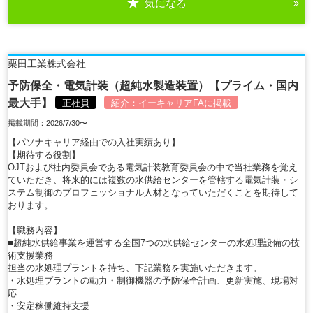
気になる
詳細を見る
栗田工業株式会社
予防保全・電気計装（超純水製造装置）【プライム・国内
最大手】
正社員
紹介：
イーキャリアFA
に掲載
掲載期間：2026/7/30〜
【パソナキャリア経由での入社実績あり】
【期待する役割】
OJTおよび社内委員会である電気計装教育委員会の中で当社業務を覚え
ていただき、将来的には複数の水供給センターを管轄する電気計装・シ
ステム制御のプロフェッショナル人材となっていただくことを期待して
おります。
【職務内容】
■超純水供給事業を運営する全国7つの水供給センターの水処理設備の技
術支援業務
担当の水処理プラントを持ち、下記業務を実施いただきます。
・水処理プラントの動力・制御機器の予防保全計画、更新実施、現場対
応
・安定稼働維持支援