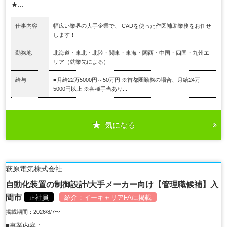
★...
仕事内容
幅広い業界の大手企業で、 CADを使った作図補助業務をお任せ
します！
勤務地
北海道・東北・北陸・関東・東海・関西・中国・四国・九州エ
リア（就業先による）
給与
■月給22万5000円～50万円 ※首都圏勤務の場合、月給24万
5000円以上 ※各種手当あり...
気になる
萩原電気株式会社
自動化装置の制御設計/大手メーカー向け【管理職候補】入
間市
正社員
紹介：
イーキャリアFA
に掲載
掲載期間：2026/8/7〜
■事業内容：