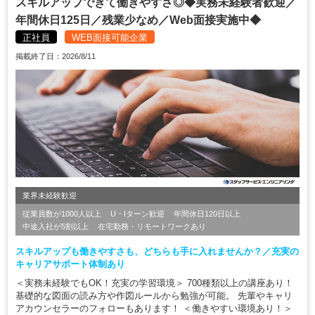
スキルアップできて働きやすさ◎◆実務未経験者歓迎／
年間休日125日／残業少なめ／Web面接実施中◆
正社員
WEB面接可能企業
掲載終了日：2026/8/11
業界未経験歓迎
従業員数が1000人以上
U・Iターン歓迎
年間休日120日以上
中途入社が5割以上
在宅勤務・リモートワークあり
スキルアップも働きやすさも、どちらも手に入れませんか？／充実の
キャリアサポート体制あり
＜実務未経験でもOK！充実の学習環境＞ 700種類以上の講座あり！
基礎的な図面の読み方や作図ルールから勉強が可能。 先輩やキャリ
アカウンセラーのフォローもあります！ ＜働きやすい環境あり！＞