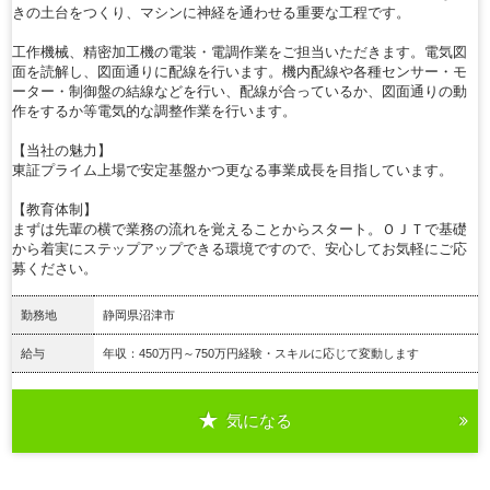
きの土台をつくり、マシンに神経を通わせる重要な工程です。
工作機械、精密加工機の電装・電調作業をご担当いただきます。電気図
面を読解し、図面通りに配線を行います。機内配線や各種センサー・モ
ーター・制御盤の結線などを行い、配線が合っているか、図面通りの動
作をするか等電気的な調整作業を行います。
【当社の魅力】
東証プライム上場で安定基盤かつ更なる事業成長を目指しています。
【教育体制】
まずは先輩の横で業務の流れを覚えることからスタート。ＯＪＴで基礎
から着実にステップアップできる環境ですので、安心してお気軽にご応
募ください。
勤務地
静岡県沼津市
給与
年収：450万円～750万円経験・スキルに応じて変動します
気になる
詳細を見る