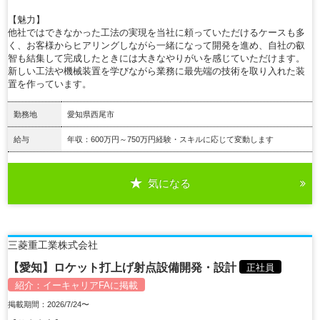
【魅力】
他社ではできなかった工法の実現を当社に頼っていただけるケースも多
く、お客様からヒアリングしながら一緒になって開発を進め、自社の叡
智も結集して完成したときには大きなやりがいを感じていただけます。
新しい工法や機械装置を学びながら業務に最先端の技術を取り入れた装
置を作っています。
勤務地
愛知県西尾市
給与
年収：600万円～750万円経験・スキルに応じて変動します
気になる
詳細を見る
三菱重工業株式会社
【愛知】ロケット打上げ射点設備開発・設計
正社員
紹介：
イーキャリアFA
に掲載
掲載期間：2026/7/24〜