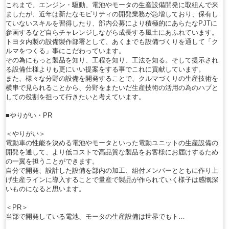
これまで、エンジン・駆動、電池やモータの生産設備開発に取組んで来
ましたが、近年は新たなモビリティの開発業務が急増しており、保有し
ていないスキルを習得したり、部内公募により積極的にあらたなPJTに
参画するなど自らチャレンジしながら成長する風土にあふれています。
トヨタ内製の設備製作部署として、あくまでも設備づくりを通して「ク
ルマをつくる」事にこだわっています。
その為にもっと製品を知り、工程を知り、工法を知る。そして提示され
る設備仕様よりも更にいい提案をする事でこれに貢献しています。
また、様々な分野の設備を開発することで、クルマづくりの生産技術を
横串で見られることから、分野をまたいだ生産技術の活用の為のハブと
しての役割を担って行きたいと考えています。
■やりがい・PR
＜やりがい＞
電動車の性能を決める電池やモータといった電動ユニットの生産設備の
開発を通して、より低コストで高品質な製品をお客様にお届けするため
の一翼を担うことができます。
自分で開発、設計した設備を部内の加工、組付メンバーとともに作り上
げ生産ラインに導入することで量産で製品が作られていく様子は感慨深
いものになると思います。
＜PR＞
当部で開発している電池、モータの生産設備は世界でもト…