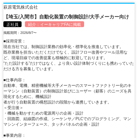
萩原電気株式会社
【埼玉/入間市】自動化装置の制御設計/大手メーカー向け
正社員
紹介：
イーキャリアFA
に掲載
掲載期間：2026/8/7〜
■採用背景：
現在当社では、制御設計業務の効率化・標準化を推進しています。
既存業務を担当いただくだけでなく、設計フロー改善やツール活用な
ど、現場目線での改善提案も積極的に歓迎しております。
“ただ設計する”だけではなく、より良い設計体制づくりにも携わっていた
だける方を募集しています。
■仕事内容：
自動車、電機、精密機械等大手メーカーのスマートファクトリー化のキ
ーマシン（自動装置）の制御設計並びにユーザー（顧客）のニーズを具
現化するために、機械設計
者が行う自動装置の構想設計の段階から連携していきます。
＜受注後＞
・機械を動かすための電源周りの企画・設計
・回路図、結線図の作成、シーケンサ／PLCでのプログラミング、マン
マシンインターフェース、タッチパネルの企画・設計
■事業内容：