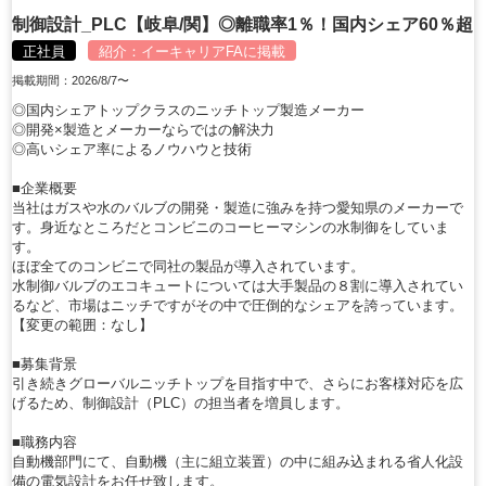
制御設計_PLC【岐阜/関】◎離職率1％！国内シェア60％超
正社員
紹介：
イーキャリアFA
に掲載
掲載期間：2026/8/7〜
◎国内シェアトップクラスのニッチトップ製造メーカー
◎開発×製造とメーカーならではの解決力
◎高いシェア率によるノウハウと技術
■企業概要
当社はガスや水のバルブの開発・製造に強みを持つ愛知県のメーカーで
す。身近なところだとコンビニのコーヒーマシンの水制御をしていま
す。
ほぼ全てのコンビニで同社の製品が導入されています。
水制御バルブのエコキュートについては大手製品の８割に導入されてい
るなど、市場はニッチですがその中で圧倒的なシェアを誇っています。
【変更の範囲：なし】
■募集背景
引き続きグローバルニッチトップを目指す中で、さらにお客様対応を広
げるため、制御設計（PLC）の担当者を増員します。
■職務内容
自動機部門にて、自動機（主に組立装置）の中に組み込まれる省人化設
備の電気設計をお任せ致します。