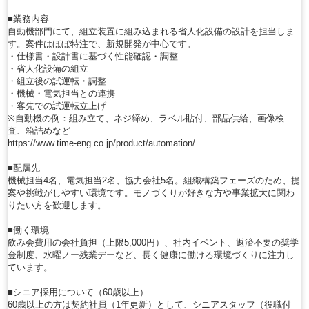
■業務内容
自動機部門にて、組立装置に組み込まれる省人化設備の設計を担当しま
す。案件はほぼ特注で、新規開発が中心です。
・仕様書・設計書に基づく性能確認・調整
・省人化設備の組立
・組立後の試運転・調整
・機械・電気担当との連携
・客先での試運転立上げ
※自動機の例：組み立て、ネジ締め、ラベル貼付、部品供給、画像検
査、箱詰めなど
https://www.time-eng.co.jp/product/automation/
■配属先
機械担当4名、電気担当2名、協力会社5名。組織構築フェーズのため、提
案や挑戦がしやすい環境です。モノづくりが好きな方や事業拡大に関わ
りたい方を歓迎します。
■働く環境
飲み会費用の会社負担（上限5,000円）、社内イベント、返済不要の奨学
金制度、水曜ノー残業デーなど、長く健康に働ける環境づくりに注力し
ています。
■シニア採用について（60歳以上）
60歳以上の方は契約社員（1年更新）として、シニアスタッフ（役職付