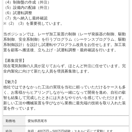
（4）制御盤の作成（外注）
（5）設備内の配線（外注）
（6）試運転調整
（7）先へ納入し最終確認
※（2）（3）を重要視しています。
当ポジションでは、レーザ加工装置の制御（レーザ発振器の制御、駆動
系制御、安全系制御）を行うプログラム（シーケンスプログラム、駆動
系制御設計）を設計し試運転やプログラム改良をお任せします。加工装
置を顧客へ搬送後、立ち上げ・試運転調整・最終確認を行います。
【募集背景】
現在電気制御の人員が足りておらず、ほとんど外注に任せています。完
全内製化に向けて新たな人員を増員募集致します。
【魅力】
他社ではできなかった工法の実現を当社に頼っていただけるケースも多
く、お客様からヒアリングしながら一緒になって開発を進め、自社の叡
智も結集して完成したときには大きなやりがいを感じていただけます。
新しい工法や機械装置を学びながら業務に最先端の技術を取り入れた装
置を作っています。
勤務地
愛知県西尾市
給与
年収：400万円～500万円経験・スキルに応じて変動します