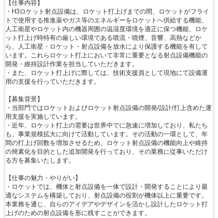
【仕事内容】
・H3ロケット射点設備は、ロケット打上げまでの間、ロケットがフライ
トで使用する推進薬やガス等のエネルギーをロケットへ供給する機能、
人工衛星やロケット内の機器周囲の温湿度環境を適正に保つ機能、ロケ
ット打上げ時特有の厳しい環境である噴流・噴煙、音響、高熱などか
ら、人工衛星・ロケット・射点設備を放水により保護する機能を有して
います。これらロケット打上において非常に重要となる射点設備機能の
開発・維持設計作業を担当していただきます。
・また、ロケット打上げに際しては、技術支援員として現地にて設備運
用の支援を行っていただきます。
【募集背景】
・当部門ではロケットおよびロケット射点設備の開発/設計/打上含めた運
用支援を実施しています。
・近年、ロケット打上の需要は世界中でに急速に増加しており、私たち
も、事業規模拡大に向けて活動しています。その活動の一環として、年
間の打上げ回数を増加させるため、ロケット射点設備の機能向上や維持
の簡素化を目的とした追加開発を行っており、その業務に従事いただけ
る方を募集いたします。
【仕事の魅力・やりがい】
・ロケットでは、機体と射点設備を一体で設計・開発することにより最
適なシステムを構築しており、射点設備の役割が機体以上に重要です。
本業務を通じ、自らのアイデアやデザインを活かし設計したロケット打
上げのための射点設備を形に残すことができます。