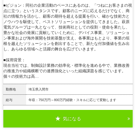
■ビジョン：同社の企業活動のベースにあるのは、「つねにお客さまの視
点に立つ」というスタンスです。顧客のニーズに応えるだけでなく、商
社の情報力を活かし、顧客の期待を超える提案を行い、確かな技術力と
ノウハウを駆使して、ベストソリューションを提供してきました。萩原
電気グループは一丸となって、技術商社としての役割・使命を果たし、
豊かな社会の発展に貢献していくために、デバイス事業、ソリューショ
ン事業および海外展開を技術基盤が支え、各事業はもとより、事業の垣
根を越えたソリューションを創出することで、新たな付加価値を生み出
し、あらゆる領域へと活躍の舞台を広げていきます。
■採用背景：
現在当社では、制御設計業務の効率化・標準化を進める中で、業務改善
の推進力や組織横断での連携強化といった組織課題を感じています。
個々の技術力は高…
勤務地
埼玉県入間市
給与
年収：750万円～800万円経験・スキルに応じて変動します
気になる
詳細を見る