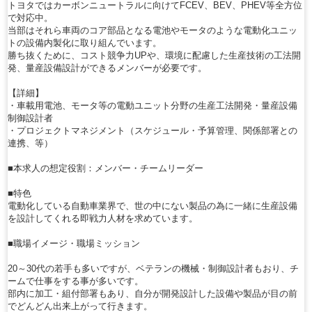
トヨタではカーボンニュートラルに向けてFCEV、BEV、PHEV等全方位
で対応中。
当部はそれら車両のコア部品となる電池やモータのような電動化ユニッ
トの設備内製化に取り組んでいます。
勝ち抜くために、コスト競争力UPや、環境に配慮した生産技術の工法開
発、量産設備設計ができるメンバーが必要です。
【詳細】
・車載用電池、モータ等の電動ユニット分野の生産工法開発・量産設備
制御設計者
・プロジェクトマネジメント（スケジュール・予算管理、関係部署との
連携、等）
■本求人の想定役割：メンバー・チームリーダー
■特色
電動化している自動車業界で、世の中にない製品の為に一緒に生産設備
を設計してくれる即戦力人材を求めています。
■職場イメージ・職場ミッション
20～30代の若手も多いですが、ベテランの機械・制御設計者もおり、チ
ームで仕事をする事が多いです。
部内に加工・組付部署もあり、自分が開発設計した設備や製品が目の前
でどんどん出来上がって行きます。