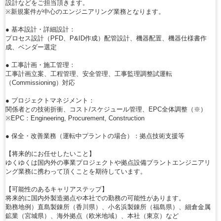
設計などをご担当頂きます。
※新規案件が中心のエンジニアリング業務となります。
● 基本設計・詳細設計：
プロセス設計（PFD、P&ID作成）配管設計、機器配置、機器仕様書作
成、ベンダー選定
● 工事計画・施工管理：
工事計画立案、工程管理、安全管理、工事監理調整試運転
（Commissioning）対応
● プロジェクトマネジメント：
関係者との技術折衝、コスト/スケジュール管理、EPC全体調整（※）
※EPC：Engineering, Procurement, Construction
● 保全・改善業務（運転中プラントの場合）：拠点技術支援等
【将来的にお任せしたいこと】
ゆくゆくは国内外の事業プロジェクトや拠点設備プラントエンジニアリ
ング業務に携わって頂くことを期待しています。
【可能性のあるキャリアステップ】
将来的に国内外製造拠点や本社での勤務の可能性があります。
勤務地例）直島製錬所（香川県）、小名浜製錬所（福島県）、細倉金属
鉱業（宮城県）、海外拠点（欧米地域）、本社（東京）など