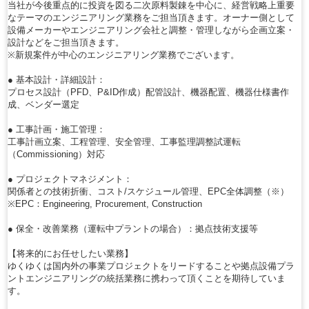
当社が今後重点的に投資を図る二次原料製錬を中心に、経営戦略上重要
なテーマのエンジニアリング業務をご担当頂きます。オーナー側として
設備メーカーやエンジニアリング会社と調整・管理しながら企画立案・
設計などをご担当頂きます。
※新規案件が中心のエンジニアリング業務でございます。
● 基本設計・詳細設計：
プロセス設計（PFD、P&ID作成）配管設計、機器配置、機器仕様書作
成、ベンダー選定
● 工事計画・施工管理：
工事計画立案、工程管理、安全管理、工事監理調整試運転
（Commissioning）対応
● プロジェクトマネジメント：
関係者との技術折衝、コスト/スケジュール管理、EPC全体調整（※）
※EPC：Engineering, Procurement, Construction
● 保全・改善業務（運転中プラントの場合）：拠点技術支援等
【将来的にお任せしたい業務】
ゆくゆくは国内外の事業プロジェクトをリードすることや拠点設備プラ
ントエンジニアリングの統括業務に携わって頂くことを期待していま
す。