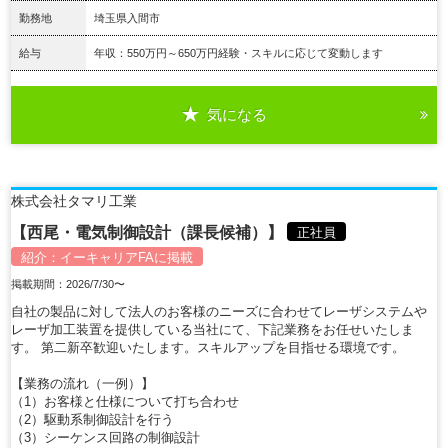
勤務地
埼玉県入間市
給与
年収：550万円～650万円経験・スキルに応じて変動します
気になる
詳細を見る
株式会社タマリ工業
【西尾・電気制御設計（課長候補）】
正社員
紹介：
イーキャリアFA
に掲載
掲載期間：2026/7/30〜
自社の製品に対して法人のお客様のニーズに合わせてレーザシステムや
レーザ加工装置を提供している当社にて、下記業務をお任せいたしま
す。 第二新卒歓迎いたします。スキルアップを目指せる環境です。
【業務の流れ（一例）】
（1）お客様と仕様について打ち合わせ
（2）駆動系制御設計を行う
（3）シーケンス回路の制御設計