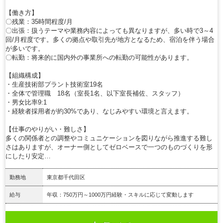
【働き方】
〇残業：35時間程度/月
〇出張：扱うテーマや業務内容によっても異なりますが、多い時で3～4
回/月程度です。多くの拠点や取引先が地方となるため、宿泊を伴う場合
が多いです。
〇転勤：将来的に国内外の事業所への転勤の可能性があります。
【組織構成】
・生産技術部プラント技術室19名
・全体で管理職 18名（室長1名、以下室長補佐、スタッフ）
・男女比率9:1
・経験者採用者が約30%であり、なじみやすい環境と言えます。
【仕事のやりがい・難しさ】
多くの関係者との調整やコミュニケーションを図りながら推進する難し
さはありますが、オーナー側としてゼロベースで一つのものづくりを形
にしたり安定…
勤務地
東京都千代田区
給与
年収：750万円～1000万円経験・スキルに応じて変動します