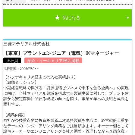
気になる
詳細を見る
三菱マテリアル株式会社
【東京】プラントエンジニア（電気）※マネージャー
正社員
紹介：
イーキャリアFA
に掲載
掲載期間：2026/7/30〜
【パソナキャリア経由での入社実績あり】
【組織ミッション】
中期経営戦略で掲げる「資源循環ビジネスで未来を創る企業へ」の実現
に向け、当社マテリアル領域を構成する製錬事業に対して、プラント建
設から安定稼働に関わる現場力向上を図り、事業変革への挑戦と成長を
牽引する。
【業務内容】
同社が今後重点的に投資を図る二次原料製錬を中心に、経営戦略上重要
なテーマのエンジニアリング業務をご担当頂きます。オーナー側として
設備メーカーやエンジニアリング会社と調整・管理しながら企画立案・