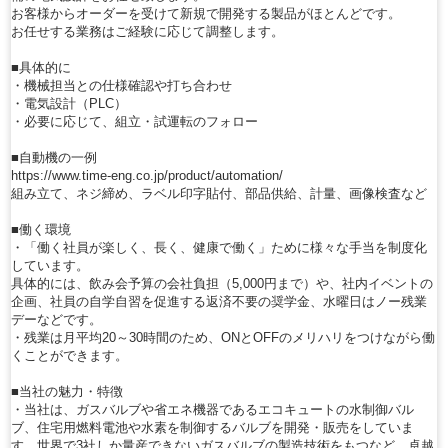
お客様からオーダーを受けて新規で開発する製品がほとんどです。
お任せする業務はご経験に応じて調整します。
■具体的に
・機械担当との仕様確認や打ち合わせ
・電気設計（PLC）
・必要に応じて、組立・試運転のフォロー
■自動機の一例
https://www.time-eng.co.jp/product/automation/
組み立て、ネジ締め、ラベル印字貼付、部品供給、計量、画像検査など
■働く環境
・「働く社員が楽しく、長く、健康で働く」ために様々な手当を制度化
しています。
具体的には、飲み会予算の会社負担（5,000円まで）や、社内イベントの
企画、社員の自学自習を促進する返済不要の奨学金、水曜日はノー残業
デーなどです。
・残業は月平均20～30時間のため、ONとOFFのメリハリをつけながら働
くことができます。
■当社の魅力・特徴
・当社は、ガスバルブや省エネ機器であるエコキュートの水制御バル
ブ、住宅用燃料電池や水素を制御するバルブを開発・販売をしていま
す。世界で3社しか量産できないガスバルブの製造技術をもつなど、卓越