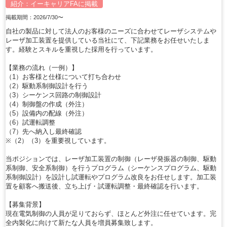
紹介：
イーキャリアFA
に掲載
掲載期間：2026/7/30〜
自社の製品に対して法人のお客様のニーズに合わせてレーザシステムや
レーザ加工装置を提供している当社にて、下記業務をお任せいたしま
す。経験とスキルを重視した採用を行っています。
【業務の流れ（一例）】
（1）お客様と仕様について打ち合わせ
（2）駆動系制御設計を行う
（3）シーケンス回路の制御設計
（4）制御盤の作成（外注）
（5）設備内の配線（外注）
（6）試運転調整
（7）先へ納入し最終確認
※（2）（3）を重要視しています。
当ポジションでは、レーザ加工装置の制御（レーザ発振器の制御、駆動
系制御、安全系制御）を行うプログラム（シーケンスプログラム、駆動
系制御設計）を設計し試運転やプログラム改良をお任せします。加工装
置を顧客へ搬送後、立ち上げ・試運転調整・最終確認を行います。
【募集背景】
現在電気制御の人員が足りておらず、ほとんど外注に任せています。完
全内製化に向けて新たな人員を増員募集致します。