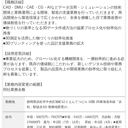
【職務詳細】
CAD・DMU・CAE・CG・AIなどデータ活用・シミュレーションの技術
開発と業務運用による開発、製造の支援業務を行っていただきます。商
品開発から製造現場まで広くかかわり、全体を俯瞰した目で業務改善や
価値創造を行っていただきます。
■物づくりの基準となる3Dデータ作成方法の協業プロセス化や効率化の
推進
■3D測定を活用した物づくりの効率化推進
■3Dプリンティングを使った設計支援業務の拡大
【採用背景詳細】
■事業拡大のため、グローバル化する機種開発を、一層効率的に進める必
要があります。既存の価値観にこだわらず、新しいデジタル技術や業務
プロセスを提案して、製品の品質向上や開発業務の効率化に取り組む人
材を募集しています。
【業務内容変更の範囲】
同社業務全般
勤務地
静岡県浜松市中央区旭町12-1 えんてつビル 10階 JR東海道本線「浜
松」駅徒歩3分 勤務地変更の…
給与
年収：500万円～750万円■年収：510万～1000万円 月給制：月額
276000円 賞与：年2回（7月・12月） 昇給：年1回（4月）■雇用
形態：正社員 契約期間：無期 試用期間：有(6ヶ月（条件変更な