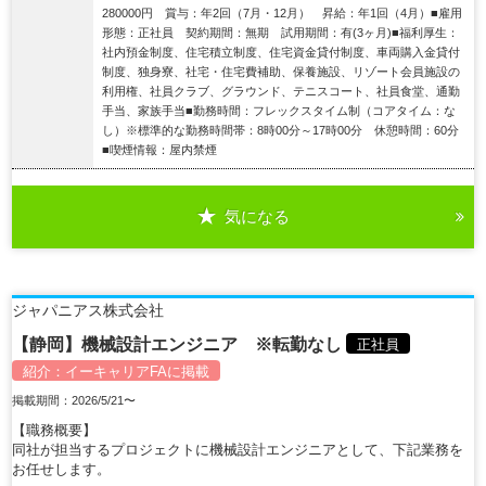
280000円 賞与：年2回（7月・12月） 昇給：年1回（4月）■雇用
形態：正社員 契約期間：無期 試用期間：有(3ヶ月)■福利厚生：
社内預金制度、住宅積立制度、住宅資金貸付制度、車両購入金貸付
制度、独身寮、社宅・住宅費補助、保養施設、リゾート会員施設の
利用権、社員クラブ、グラウンド、テニスコート、社員食堂、通勤
手当、家族手当■勤務時間：フレックスタイム制（コアタイム：な
し）※標準的な勤務時間帯：8時00分～17時00分 休憩時間：60分
■喫煙情報：屋内禁煙
気になる
詳細を見る
ジャパニアス株式会社
【静岡】機械設計エンジニア ※転勤なし
正社員
紹介：
イーキャリアFA
に掲載
掲載期間：2026/5/21〜
【職務概要】
同社が担当するプロジェクトに機械設計エンジニアとして、下記業務を
お任せします。