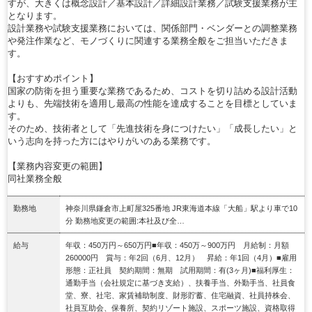
すが、大きくは概念設計／基本設計／詳細設計業務／試験支援業務が主
となります。
設計業務や試験支援業務においては、関係部門・ベンダーとの調整業務
や発注作業など、モノづくりに関連する業務全般をご担当いただきま
す。
【おすすめポイント】
国家の防衛を担う重要な業務であるため、コストを切り詰める設計活動
よりも、先端技術を適用し最高の性能を達成することを目標としていま
す。
そのため、技術者として「先進技術を身につけたい」「成長したい」と
いう志向を持った方にはやりがいのある業務です。
【業務内容変更の範囲】
同社業務全般
勤務地
神奈川県鎌倉市上町屋325番地 JR東海道本線「大船」駅より車で10
分 勤務地変更の範囲:本社及び全…
給与
年収：450万円～650万円■年収：450万～900万円 月給制：月額
260000円 賞与：年2回（6月、12月） 昇給：年1回（4月）■雇用
形態：正社員 契約期間：無期 試用期間：有(3ヶ月)■福利厚生：
通勤手当（会社規定に基づき支給）、扶養手当、外勤手当、社員食
堂、寮、社宅、家賃補助制度、財形貯蓄、住宅融資、社員持株会、
社員互助会、保養所、契約リゾート施設、スポーツ施設、資格取得