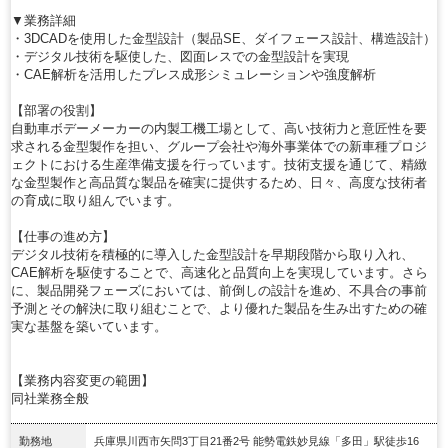
▼業務詳細
・3DCADを使用した金型設計（製品SE、ダイフェース設計、構造設計）
・デジタル技術を駆使した、図面レスでの金型設計を実現
・CAE解析を活用したプレス成形シミュレーションや強度解析
【部署の役割】
自動車ボデーメーカーの内製工機工場として、高い技術力と意匠性を要
求される金型製作を担い、グループ会社や海外事業体での新車種プロジ
ェクトにおける生産準備支援を行っています。技術支援を通じて、精緻
な金型製作と高品質な製品を確実に提供するため、日々、高度な技術者
の育成に取り組んでいます。
【仕事の進め方】
デジタル技術を積極的に導入した金型設計を早期段階から取り入れ、
CAE解析を駆使することで、高速化と品質向上を実現しています。さら
に、製品開発フェーズにおいては、前倒しの設計を進め、不具合の事前
予測とその解決に取り組むことで、より優れた製品を生み出すための確
実な基盤を築いています。
【業務内容変更の範囲】
同社業務全般
勤務地
兵庫県川西市矢問3丁目21番2号 能勢電鉄妙見線「多田」駅徒歩16