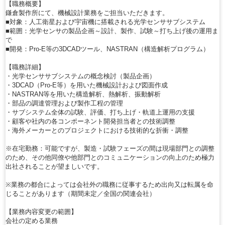
【職務概要】
鎌倉製作所にて、機械設計業務をご担当いただきます。
■対象：人工衛星および宇宙機に搭載される光学センササブシステム
■範囲：光学センサの製品企画～設計、製作、試験～打ち上げ後の運用ま
で
■開発：Pro-E等の3DCADツール、NASTRAN（構造解析プログラム）
【職務詳細】
・光学センササブシステムの概念検討（製品企画）
・3DCAD（Pro-E等）を用いた機械設計および図面作成
・NASTRAN等を用いた構造解析、熱解析、振動解析
・部品の調達管理および製作工程の管理
・サブシステム全体の試験、評価、打ち上げ・軌道上運用の支援
・顧客や社内の各コンポーネント開発担当者との技術調整
・海外メーカーとのプロジェクトにおける技術的な折衝・調整
※在宅勤務：可能ですが、製造・試験フェーズの間は現場部門との調整
のため、その他同僚や他部門とのコミュニケーションの向上のため極力
出社されることが望ましいです。
※業務の都合によっては会社外の職務に従事するため出向又は転属を命
じることがあります（期間未定／全国の関連会社）
【業務内容変更の範囲】
会社の定める業務