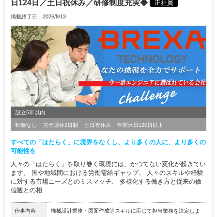
日124日／土日祝休み／研修制度充実◆
正社員
掲載終了日：2026/8/13
設立5年以内
転勤なし
完全週休2日制
土日祝休み
年間休日120日以上
すべての「はたらく」に境界をなくし、より多くの人に、より多くの
可能性を
人々の「はたらく」を取り巻く環境には、かつてない変化が起きてい
ます。 国や地域間における労働需給ギャップ、 人々のスキルや経験
に対する市場ニーズとのミスマッチ、 多様化する働き方と従来の価
値観との相...
仕事内容
機械設計業務・図面作成等スキルに応じて担当業務を決定しま