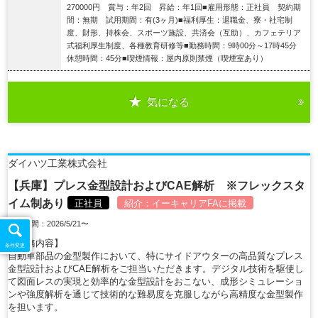
270000円 賞与：年2回 昇給：年1回■雇用形態：正社員 契約期
間：無期 試用期間：有(3ヶ月)■福利厚生：退職金、寮・社宅制
度、財形、持株会、スポーツ施設、共済会（互助）、カフェテリア
式福利厚生制度、各種教育研修等■勤務時間：9時00分～17時45分
休憩時間：45分■喫煙情報：屋内原則禁煙（喫煙室あり）
気になる
詳細を見る
ダイハツ工業株式会社
【兵庫】プレス金型設計およびCAE解析 ※フレックスタ
イム制あり
正社員
紹介：
イーキャリアFA
に掲載
掲載期間：2026/5/21〜
【業務内容】
条件変更
自動車部品の金型製作において、特にサイドアウターの高品質なプレス
金型設計およびCAE解析をご担当いただきます。デジタル技術を駆使し
て図面レスの実現と効率的な金型設計をおこない、成形シミュレーショ
ンや強度解析を通じて技術的な難易度を克服しながら高精度な金型製作
を担います。