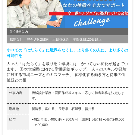
設立5年以内
転勤なし
完全週休2日制
土日祝休み
年間休日120日以上
すべての「はたらく」に境界をなくし、より多くの人に、より多くの
可能性を
人々の「はたらく」を取り巻く環境には、かつてない変化が起きてい
ます。 国や地域間における労働需給ギャップ、 人々のスキルや経験
に対する市場ニーズとのミスマッチ、 多様化する働き方と従来の価
値観との相...
仕事内容
機械設計業務・図面作成等スキルに応じて担当業務を決定しま
す。
勤務地
新潟県、富山県、長野県、石川県、福井県
給与
■想定年収：400万円～700万円 【形態】月給制 ■月給\240,000
～\400,000 ...