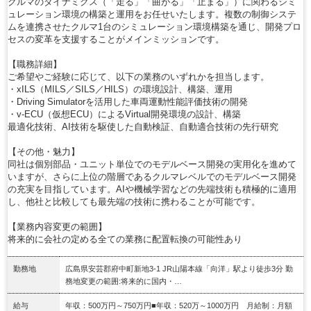
クルマのダイナミクス（「走る」「曲がる」「止まる」）に関わるシミ
ュレーション環境の構築と運用をお任せいたします。複数の制御システ
ムを連携させたクルマ1台のシミュレーション環境構築を通じ、開発プロ
セスの変革を支援することがメインミッションです。
【職務詳細】
ご希望やご経験に応じて、以下の業務のいずれかを担当します。
・xILS（MILS／SILS／HILS）の環境設計、構築、運用
・Driving Simulatorを活用した車両運動性能評価技術の開発
・v-ECU（仮想ECU）によるVirtual開発環境の設計、構築
最適化技術、AI技術を駆使した自動検証、自動適合技術の先行研究
【その他・魅力】
同社は個別部品・ユニット単位でのモデルベース開発の実用化を進めて
いますが、さらに上位の階層であるクルマレベルでのモデルベース開発
の充実を目指しています。AIや機械学習などの先端技術も積極的に適用
し、他社と比較しても最先端の技術に携わることが可能です。
【業務内容変更の範囲】
将来的に会社の定める全ての業務に配置転換の可能性あり
勤務地
広島県安芸郡府中町新地3-1 JR山陽本線「向洋」駅より徒歩3分 勤
務地変更の範囲:将来的に国内・…
給与
年収：500万円～750万円■年収：520万～1000万円 月給制：月額