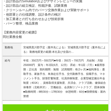
・設計部品のSimulationおよびデザインレビューの実施
・設計部品の組立検証、性能評価、試験業務
・クリーンルーム内でのパーツ交換作業および実験サポート
・他部署との仕様調整、設計条件の検討
・加工業者との打ち合わせおよび技術折衝
・パーツ整理、検品業務
【業務内容変更の範囲】
同社業務全般
勤務地
宮城県黒川郡予定（案件先による） 宮城県黒川郡予定（案件先によ
る） 勤務地変更の範囲:本社及び全国の…
給与
年収：350万円～550万円■年収：350万～700万円 月給制：月額
250000円 賞与：年2回(6月、12月) 昇給：年1回（7月）■雇用形
態：正社員 契約期間：無期 試用期間：有(3ヶ月)■福利厚生：通
勤手当、家族手当、単身赴任手当、交代勤務手当、役職手当、マネ
ジメント手当、財形貯蓄制度、社員持株制度、企業型確定拠出年金
制度（401K）、資格取得支援制度、共済会、クラブ活動、健保組合
保養所（北軽井沢）、労働組合、会員制リゾートクラブ、団体保険
■勤務時間：8時30分～17時30分 休憩時間：60分■喫煙情報：屋内
禁煙