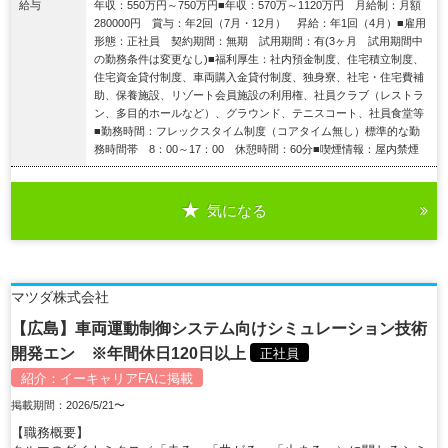
給与
年収：550万円～750万円■年収：570万～1120万円 月給制：月額
280000円 賞与：年2回（7月・12月） 昇給：年1回（4月）■雇用
形態：正社員 契約期間：無期 試用期間：有(3ヶ月 試用期間中
の勤務条件は変更なし)■福利厚生：社内預金制度、住宅積立制度、
住宅資金貸付制度、車両購入金貸付制度、独身寮、社宅・住宅費補
助、保養施設、リゾート会員施設の利用権、社員クラブ（レストラ
ン、多目的ホールなど）、グラウンド、テニスコート、社員食堂等
■勤務時間：フレックスタイム制度（コアタイム無し）標準的な勤
務時間帯 8：00～17：00 休憩時間：60分■喫煙情報：屋内禁煙
気になる
詳細を見る
マツダ株式会社
【広島】車両運動制御システム向けシミュレーション技術
開発エン ※年間休日120日以上
正社員
紹介：
イーキャリアFA
に掲載
掲載期間：2026/5/21〜
【職務概要】