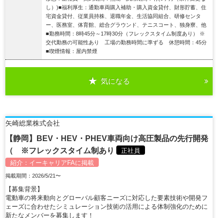
し）)■福利厚生：通勤車両購入補助・購入資金貸付、財形貯蓄、住
宅資金貸付、従業員持株、退職年金、生活協同組合、研修センタ
ー、医務室、体育館、総合グラウンド、テニスコート、独身寮、他
■勤務時間：8時45分～17時30分（フレックスタイム制度あり） ※
交代勤務の可能性あり 工場の勤務時間に準ずる 休憩時間：45分
■喫煙情報：屋内禁煙
気になる
詳細を見る
矢崎総業株式会社
【静岡】BEV・HEV・PHEV車両向け高圧製品の先行開発
（ ※フレックスタイム制あり
正社員
紹介：
イーキャリアFA
に掲載
掲載期間：2026/5/21〜
【募集背景】
電動車の将来動向とグローバル顧客ニーズに対応した要素技術や開発フ
ェーズに合わせたシミュレーション技術の活用による体制強化のために
新たなメンバーを募集します！