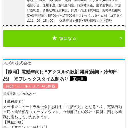
通勤手当、住居手当、退職金制度、持家補助金、慶弔金制度、財形
貯蓄制度、資格取得奨励制度、育児・介護休業制度、短時間勤務制
度■勤務時間：9時00分～17時30分※フレックスタイム制（コアタイ
ム11：00～15：00） 休憩時間：45分■喫煙情報：屋内禁煙
気になる
詳細を見る
スズキ株式会社
【静岡】電動車向けEアクスルの設計開発(懸架・冷却部
品) ※フレックスタイム制あり
正社員
紹介：
イーキャリアFA
に掲載
掲載期間：2026/5/21〜
【職務概要】
カーボンニュートラル社会における「生活の足」となるべく、電気自動
車用の艤装部品（モータマウント、冷却部品）の設計・開発に関する業
務に携わっていただきます。
【職務詳細】
モータマウント・冷却設計