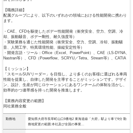
【職務詳細】
配属グループにより、以下のいずれかの領域における性能開発に携わり
ます。
・CAE、CFDを駆使したボデー性能開発（衝突安全、空力、空調、冷
却、振動騒音、ボデー剛性、耐久強度等）
・実験業務を通じた性能開発（衝突安全、空力、空調、冷却、振動騒
音、人間工学、特異環境性能、操縦安定性等）
・開発言語・ツール：Office（Excel、PowerPoint）、CAE（LS-DYNA、
Nastran等）、CFD（Powerflow、SCRYU／Tetra、Stream等）、CATIA
【ミッション】
「スモールSUVリーダー」を目指し、より多くのお客様に選ばれる車両
性能を提案し、自律した開発を主導することがミッションです。デザイ
ン、設計、生産が同じロケーションにあるワンチームの体制を活かし、
効率的かつ連帯感を持った開発を推進します。
【業務内容変更の範囲】
同社業務全般
勤務地
愛知県大府市長草町山口9番地2 東海道線「大府」駅より車で9分 勤
務地変更の範囲:本社及び全国の事業…