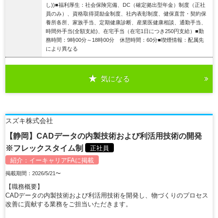
し))■福利厚生：社会保険完備、DC（確定拠出型年金）制度（正社
員のみ）、資格取得奨励金制度、社内表彰制度、健保直営・契約保
養所各所、家族手当、定期健康診断、産業医健康相談、通勤手当、
時間外手当(全額支給)、在宅手当（在宅1日につき250円支給）■勤
務時間：9時00分～18時00分 休憩時間：60分■喫煙情報：配属先
により異なる
気になる
詳細を見る
スズキ株式会社
【静岡】CADデータの内製技術および利活用技術の開発
※フレックスタイム制
正社員
紹介：
イーキャリアFA
に掲載
掲載期間：2026/5/21〜
【職務概要】
CADデータの内製技術および利活用技術を開発し、物づくりのプロセス
改善に貢献する業務をご担当いただきます。