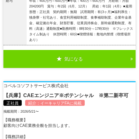
給与
年収：400万円～600万円■年収：400万～600万円 月給制：月額
204200円 賞与：年2回（6月、12月） 昇給：年1回（4月）■雇用
形態：正社員 契約期間：無期 試用期間：有(3ヶ月)■福利厚生：
独身寮・社宅あり、食堂利用補助制度、食事補助制度、企業年金基
金、確定拠出年金、財形貯蓄、従業員持株会、新幹線通勤制度、有
料（高速）通勤制度■勤務時間：8時30分～17時30分 ※フレックス
タイム制あり 休憩時間：60分■喫煙情報：敷地内禁煙（喫煙場所
あり）
気になる
詳細を見る
コベルコソフトサービス株式会社
【兵庫】CAEエンジニア※ポテンシャル ※第二新卒可
正社員
紹介：
イーキャリアFA
に掲載
掲載期間：2026/5/21〜
【職務概要】
顧客向けCAE業務全般を担当します。
【職務詳細】