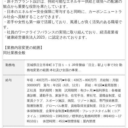
・原子力プラント設計は、持続可能なエネルギー供給と環境への配慮の
観点から重要な役割を果たしています。
・日本のエネルギー安全保障に寄与すると同時に、カーボンニュートラ
ル社会へ貢献することができます。
・若手や女性も第一線で活躍しており、風通しが良く活気のある職場で
す。
・社員のワークライフバランスの実現に取り組んでおり、経済産業省
「健康経営優良法人2023」に認定されております。
【業務内容変更の範囲】
同社業務全般
勤務地
茨城県日立市幸町３丁目１－１ JR常磐線「日立」駅より車で3分 勤
務地変更の範囲:本社及び全国の事業…
給与
年収：400万円～650万円■年収：430万～800万円 月給制：月額
300000円 賞与：年2回（6月、12月） 昇給：年1回■雇用形態：
正社員 契約期間：無期 試用期間：有(3ヶ月)■福利厚生：各種健
康診断、通勤手当、家族手当、住宅手当、寮社宅、退職金制度、従
業員クラブ、スポーツ施設、病院、リゾート施設、専門技術教育、
階層別教育、グローバル教育、資格取得支援制度、日立グループ団
体保険制度、企業年金制度■勤務時間：フレックスタイム制（コア
タイム：10時50分～15時20分／標準的な勤務時間帯：8時40分～17
時10分） 休憩時間：45分■喫煙情報：屋内禁煙