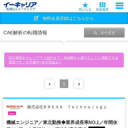
転職ならイーキャリア
気になる
検索履歴
無料会員登録はこちらから
CAE解析の転職情報
条件変更
設計補助からレイアウト設計まで。未経験から新たなことに挑戦できる
環境です／大手案件×在宅実績あり
前の
1
30
件
次の
30
件
株式会社ＢＲＥＸＡ Ｔｅｃｈｎｏｌｏｇｙ
New
機械エンジニア／東北勤務◆業界成長率NO,1／年間休