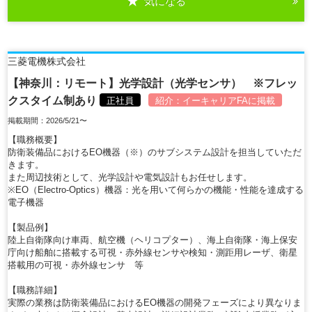
気になる
詳細を見る
三菱電機株式会社
【神奈川：リモート】光学設計（光学センサ） ※フレッ
クスタイム制あり
正社員
紹介：
イーキャリアFA
に掲載
掲載期間：2026/5/21〜
【職務概要】
防衛装備品におけるEO機器（※）のサブシステム設計を担当していただ
きます。
また周辺技術として、光学設計や電気設計もお任せします。
※EO（Electro-Optics）機器：光を用いて何らかの機能・性能を達成する
電子機器
【製品例】
陸上自衛隊向け車両、航空機（ヘリコプター）、海上自衛隊・海上保安
庁向け船舶に搭載する可視・赤外線センサや検知・測距用レーザ、衛星
搭載用の可視・赤外線センサ 等
【職務詳細】
実際の業務は防衛装備品におけるEO機器の開発フェーズにより異なりま