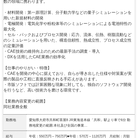
数の領域に携わります。
・材料開発：第一原理計算、分子動力学などの量子シミュレーションを
用いた新規材料の開発
・電極開発：電気化学や粉粒体等のシミュレーションによる電池特性の
最大化
・セル・パックおよびプロセス開発：応力、流体、伝熱、樹脂流動など
のシミュレーションを用いた、構造信頼性、熱成立性、プロセス成立性
の定量評価
・CAE技術の維持向上のための最新手法の調査・導入
・DXを活用したCAE業務の効率化
【仕事のやりがい・特徴】
・CAEを開発の中心に据えており、自らが導き出した仕様や対策案が実
際の製品や工程に直接反映される手応えがあります。
・市販ソフトでは計算困難な現象に対しても、独自のソフトウェア開発
を行うなど、高い技術力を磨ける環境です。
【業務内容変更の範囲】
同社業務全般
勤務地
愛知県大府市共和町茶屋8 JR東海道本線「共和」駅より車で6分 勤
務地変更の範囲:本社及び全国の事業…
給与
年収：550万円～750万円■年収：570万～1120万円 月給制：月額