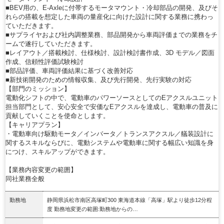
■BEV用の、E-Axleに付帯するモータマウント・冷却部品の開発、及びそ
れらの搭載を想定した車両の量産化に向けた設計に関する業務に携わっ
ていただきます。
■サプライヤおよび社内調整業務、部品開発から車両評価までの業務をチ
ームで遂行していただきます。
■レイアウト／搭載検討、仕様検討、設計検討書作成、3D モデル／図面
作成、信頼性評価試験検討
■部品評価、車両評価結果に基づく改善対応
■新技術開発のための情報収集、及び先行開発、先行実験の対応
【部門のミッション】
電動化シフトの中で、電動車のパワーソースとしてのEアクスルユニット
担当部門として、安心安全で安価なEアクスルを達成し、電動車の普及に
貢献していくことを使命とします。
【キャリアプラン】
・電動車向け駆動モータ／インバータ／トランスアクスル／艤装設計に
関するスキルならびに、電動システムや電動車に関する幅広い知識を身
につけ、スキルアップができます。
【業務内容変更の範囲】
同社業務全般
勤務地
静岡県浜松市南区高塚町300 東海道本線「高塚」駅より徒歩12分程
度 勤務地変更の範囲:勤務地からの…