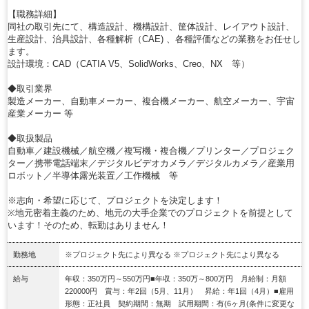
【職務詳細】
同社の取引先にて、構造設計、機構設計、筐体設計、レイアウト設計、
生産設計、治具設計、各種解析（CAE) 、各種評価などの業務をお任せし
ます。
設計環境：CAD（CATIA V5、SolidWorks、Creo、NX 等）
◆取引業界
製造メーカー、自動車メーカー、複合機メーカー、航空メーカー、宇宙
産業メーカー 等
◆取扱製品
自動車／建設機械／航空機／複写機・複合機／プリンター／プロジェク
ター／携帯電話端末／デジタルビデオカメラ／デジタルカメラ／産業用
ロボット／半導体露光装置／工作機械 等
※志向・希望に応じて、プロジェクトを決定します！
※地元密着主義のため、地元の大手企業でのプロジェクトを前提として
います！そのため、転勤はありません！
勤務地
※プロジェクト先により異なる ※プロジェクト先により異なる
給与
年収：350万円～550万円■年収：350万～800万円 月給制：月額
220000円 賞与：年2回（5月、11月） 昇給：年1回（4月）■雇用
形態：正社員 契約期間：無期 試用期間：有(6ヶ月(条件に変更な