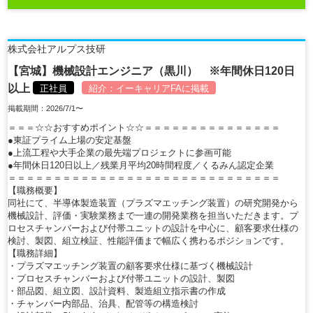
株式会社アルプス技研
【宮城】機械設計エンジニア（黒川） ※年間休日120日
以上
正社員
紹介：
イーキャリアFA
に掲載
掲載期間：2026/7/1〜
＝＝＝☆☆おすすめポイント☆☆＝＝＝＝＝＝＝＝＝＝＝＝＝＝＝
●東証プライム上場の安定基盤
●上流工程や大手企業の最先端プロジェクトに参画可能
●年間休日120日以上／残業月平均20時間程度／くるみん認定企業
＝＝＝＝＝＝＝＝＝＝＝＝＝＝＝＝＝＝＝＝＝＝＝＝＝＝＝＝＝＝
【職務概要】
同社にて、半導体製造装置（プラズマエッチング装置）の研究開発から
機械設計、評価・実験業務まで一連の開発業務を担当いただきます。プ
ロセスチャンバーおよび付帯ユニットの設計を中心に、顧客要求仕様の
検討、製図、組立検証、性能評価まで幅広く携わるポジションです。
【職務詳細】
・プラズマエッチング装置の顧客要求仕様に基づく機械設計
・プロセスチャンバーおよび付帯ユニットの設計、製図
・部品図、組立図、設計資料、製造組立指示書の作成
・チャンバー内部品、治具、配管等の構造検討