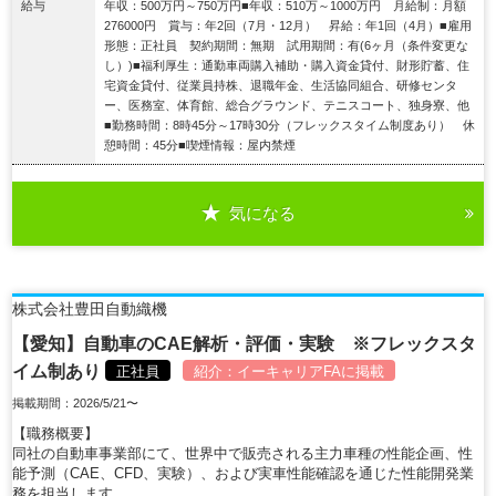
給与
年収：500万円～750万円■年収：510万～1000万円 月給制：月額
276000円 賞与：年2回（7月・12月） 昇給：年1回（4月）■雇用
形態：正社員 契約期間：無期 試用期間：有(6ヶ月（条件変更な
し）)■福利厚生：通勤車両購入補助・購入資金貸付、財形貯蓄、住
宅資金貸付、従業員持株、退職年金、生活協同組合、研修センタ
ー、医務室、体育館、総合グラウンド、テニスコート、独身寮、他
■勤務時間：8時45分～17時30分（フレックスタイム制度あり） 休
憩時間：45分■喫煙情報：屋内禁煙
気になる
詳細を見る
株式会社豊田自動織機
【愛知】自動車のCAE解析・評価・実験 ※フレックスタ
イム制あり
正社員
紹介：
イーキャリアFA
に掲載
掲載期間：2026/5/21〜
【職務概要】
同社の自動車事業部にて、世界中で販売される主力車種の性能企画、性
能予測（CAE、CFD、実験）、および実車性能確認を通じた性能開発業
務を担当します。