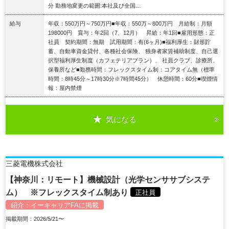
分 勤務地変更の範囲:本社及び全国…
給与
年収：550万円～750万円■年収：550万～800万円 月給制：月額
198000円 賞与：年2回（7、12月） 昇給：年1回■雇用形態：正
社員 契約期間：無期 試用期間：有(6ヶ月)■福利厚生：財形貯
蓄、自動車資金貸付、各種社会保険、 独身者家賃補助制度、自己選
択型福利厚生制度（カフェテリアプラン）、 社員クラブ、診療所、
保養所など■勤務時間：フレックスタイム制：コアタイム無（標準
時間：8時45分～17時30分※7時間45分） 休憩時間：60分■喫煙情
報：屋内禁煙
気になる
詳細を見る
三菱電機株式会社
【神奈川：リモート】機械設計（光学センササブシステ
ム） ※フレックスタイム制あり
正社員
紹介：
イーキャリアFA
に掲載
掲載期間：2026/5/21〜