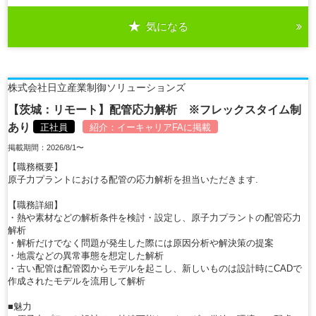
気になる
株式会社日立産業制御ソリューションズ
【茨城：リモート】配管応力解析 ※フレックスタイム制
あり
正社員
紹介：
イーキャリアFA
に掲載
掲載期間：2026/8/1〜
【職務概要】
原子力プラントにおける配管の応力解析を担当いただきます.
【職務詳細】
・熱や素材などの解析条件を検討・設定し、原子力プラントの配管応力
解析
・解析だけでなく問題が発生した際には原因分析や解決策の提案
・地震などの異常事態を想定した解析
・古い配管は配管図からモデルを起こし、新しいものは設計時にCADで
作成されたモデルを流用して解析
■魅力