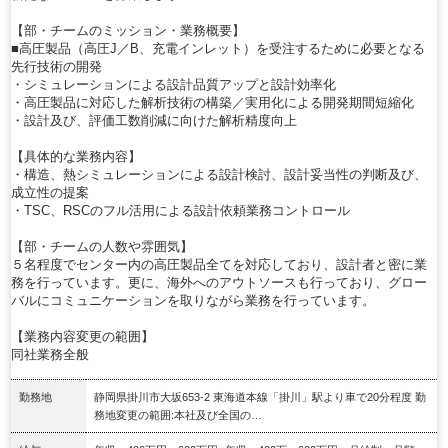
【部・チームのミッション・業務概要】
■高圧製品（高圧J／B、充電インレット）を受注するために必要となる
先行技術の開発
・シミュレーションによる設計品質アップと設計効率化
・高圧製品に対応した解析技術の構築／実用化による開発期間短縮化
・設計及び、評価工数削減に向けた解析精度向上
【具体的な業務内容】
・構造、熱シミュレーションによる設計検討、設計妥当性の判断及び、
成立性の提案
・TSC、RSCのフル活用による設計依頼業務コントロール
【部・チームの人数や雰囲気】
５名程度でセンター内の高圧製品全てを対応しており、設計者と密に業
務を行っています。更に、海外へのアウトソースも行っており、グロー
バルにコミュニケーションを取りながら業務を行っています。
【業務内容変更の範囲】
同社業務全般
勤務地
静岡県掛川市大坂653-2 東海道本線「掛川」駅より車で20分程度 勤
務地変更の範囲:本社及び全国の…