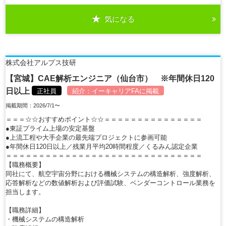
気になる
詳細を見る
株式会社アルプス技研
【宮城】CAE解析エンジニア（仙台市） ※年間休日120
日以上
正社員
紹介：
イーキャリアFA
に掲載
掲載期間：2026/7/1〜
＝＝＝☆☆おすすめポイント☆☆＝＝＝＝＝＝＝＝＝＝＝＝＝＝＝
●東証プライム上場の安定基盤
●上流工程や大手企業の最先端プロジェクトに参画可能
●年間休日120日以上／残業月平均20時間程度／くるみん認定企業
＝＝＝＝＝＝＝＝＝＝＝＝＝＝＝＝＝＝＝＝＝＝＝＝＝＝＝＝＝＝
【職務概要】
同社にて、航空宇宙分野における機械システムの構造解析、強度解析、
応答解析などの数値解析および評価試験、ベンダーコントロール業務を
担当します。
【職務詳細】
・機械システムの構造解析