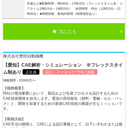
支援など■勤務時間：8時45分～17時15分（フレックスタイム有：コ
アタイム10時15分～14時15分） 休憩時間：45分（12時15分～13
時00分）■喫煙情報：敷地内禁煙（喫煙場所あり）
気になる
詳細を見る
株式会社豊田自動織機
【愛知】CAE解析・シミュレーション ※フレックスタイ
ム制あり
正社員
紹介：
イーキャリアFA
に掲載
掲載期間：2026/5/21〜
【職務概要】
同社の電池事業において、製品および生産プロセスを設計するための
CAE技術開発を担当します。電池の高性能化（材料・電極・セル・パッ
ク）と、開発を加速するための新規CAE技術の構築が主なミッションで
す。
【職務詳細】
CAE手法の開発と、CAEによる設計業務として、以下いずれかまたは複