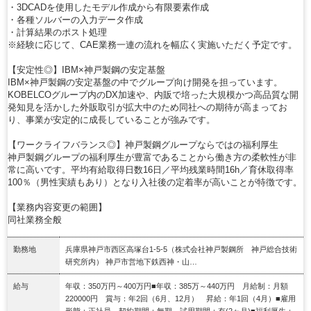
・3DCADを使用したモデル作成から有限要素作成
・各種ソルバーの入力データ作成
・計算結果のポスト処理
※経験に応じて、CAE業務一連の流れを幅広く実施いただく予定です。
【安定性◎】IBM×神戸製鋼の安定基盤
IBM×神戸製鋼の安定基盤の中でグループ向け開発を担っています。
KOBELCOグループ内のDX加速や、内販で培った大規模かつ高品質な開
発知見を活かした外販取引が拡大中のため同社への期待が高まってお
り、事業が安定的に成長していることが強みです。
【ワークライフバランス◎】神戸製鋼グループならではの福利厚生
神戸製鋼グループの福利厚生が豊富であることから働き方の柔軟性が非
常に高いです。平均有給取得日数16日／平均残業時間16h／育休取得率
100％（男性実績もあり）となり入社後の定着率が高いことが特徴です。
【業務内容変更の範囲】
同社業務全般
勤務地
兵庫県神戸市西区高塚台1-5-5（株式会社神戸製鋼所 神戸総合技術
研究所内） 神戸市営地下鉄西神・山…
給与
年収：350万円～400万円■年収：385万～440万円 月給制：月額
220000円 賞与：年2回（6月、12月） 昇給：年1回（4月）■雇用
形態：正社員 契約期間：無期 試用期間：有(2ヶ月)■福利厚生：