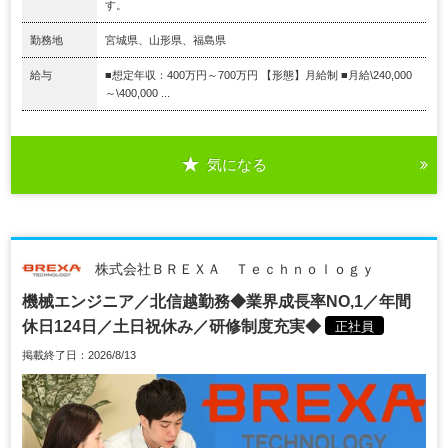
す。
勤務地
宮城県、山形県、福島県
給与
■想定年収：400万円～700万円 【形態】月給制 ■月給\240,000
～\400,000 ...
気になる
株式会社ＢＲＥＸＡ Ｔｅｃｈｎｏｌｏｇｙ
機械エンジニア／北信越勤務◆業界成長率NO,1／年間
休日124日／土日祝休み／研修制度充実◆
正社員
掲載終了日：2026/8/13