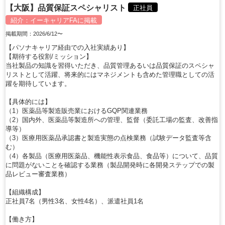
【大阪】品質保証スペシャリスト
正社員
紹介：
イーキャリアFA
に掲載
掲載期間：2026/6/12〜
【パソナキャリア経由での入社実績あり】
【期待する役割/ミッション】
当社製品の知識を習得いただき、品質管理あるいは品質保証のスペシャ
リストとして活躍、将来的にはマネジメントも含めた管理職としての活
躍を期待しています。
【具体的には】
（1）医薬品等製造販売業におけるGQP関連業務
（2）国内外、医薬品等製造所への管理、監督（委託工場の監査、改善指
導等）
（3）医療用医薬品承認書と製造実態の点検業務（試験データ監査等含
む）
（4）各製品（医療用医薬品、機能性表示食品、食品等）について、品質
に問題がないことを確認する業務（製品開発時に各開発ステップでの製
品レビュー審査業務）
【組織構成】
正社員7名（男性3名、女性4名）、派遣社員1名
【働き方】