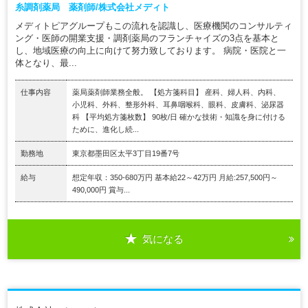
糸調剤薬局 薬剤師/株式会社メディト
メディトピアグループもこの流れを認識し、医療機関のコンサルティ
ング・医師の開業支援・調剤薬局のフランチャイズの3点を基本と
し、地域医療の向上に向けて努力致しております。 病院・医院と一
体となり、最...
仕事内容
薬局薬剤師業務全般。 【処方箋科目】 産科、婦人科、内科、
小児科、外科、整形外科、耳鼻咽喉科、眼科、皮膚科、泌尿器
科 【平均処方箋枚数】 90枚/日 確かな技術・知識を身に付ける
ために、進化し続...
勤務地
東京都墨田区太平3丁目19番7号
給与
想定年収：350-680万円 基本給22～42万円 月給:257,500円～
490,000円 賞与...
気になる