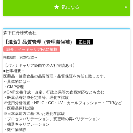
気になる
森下仁丹株式会社
【滋賀】品質管理（管理職候補）
正社員
紹介：
イーキャリアFA
に掲載
掲載期間：2026/6/12〜
【パソナキャリア経由での入社実績あり】
■仕事概要：
医薬品・健康食品の品質管理・品質保証をお任せ致します。
～具体的には～
・GMP管理
※GMP文書作成・改定、行政当局等の査察対応なども含む
・医薬品有効成分定量等、理化学試験
※使用分析装置：HPLC・GC・UV・カールフィッシャー・FTIRなど
・医薬品原料試験
※日本薬局方に基づいた理化学試験
・プロセスバリデーション、変更時の再バリデーション
・機器キャリブレーション
・微生物試験