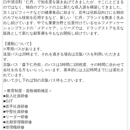
口中清涼剤「仁丹」で知名度を築きあげてきましたが、そこにとどまる
のではなく、独自のブランドの上に新たな収入源を構築してきました。
古くはビフィーナなどの健康食品に始まり、近年は化粧品向けにも独自
のカプセル技術を応用するなど、新しい「仁丹」ブランドを数多く生み
出し続けています。中でも重要分野と位置付けているセルフメディケー
ションブランドの「メディケア」シリーズでは、ドラッグストアを主な
販路として新たな顧客層を今もなお開拓し続けています。
【通勤について】
※専用バスがあります。
送迎バスは20時まで。それを過ぎる場合は京阪バスを利用いただきま
す。
京阪バス「森下仁丹前」のバスは1時間に1回程度、その時間に合わせて
会社を出る方もいらっしゃいます。基本的には上記時間までには退社さ
れています。
歩いて少し下れば別の京阪バス停もございます。
＜教育制度・資格補助補足＞
■新入社員研修
■OJT
■若手社員研修
■中堅社員研修
■リーダー研修
■次期管理職研修
■管理職研修