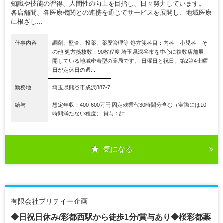
知識や技能の習得、人間性の向上を目指し、日々努力しています。
各店舗間、各医療機関との連携を通じてサービスを展開し、地域医療
に根ざし...
仕事内容
調剤、監査、投薬、薬歴管理等 処方箋科目：内科 小児科 そ
の他 処方箋枚数：90枚程度 埼玉県深谷市を中心に複数店舗展
開している地域密着型の薬局です。 日曜日と祝日、第2第4土曜
日が定休日の週...
勤務地
埼玉県熊谷市成沢887-7
給与
想定年収：400-600万円 固定残業代30時間分含む（実際には10
時間満たない程度） 賞与：計...
気になる
有限会社プリテイー企画
◆日祝日休み/彩都西駅から徒歩1分/賞与あり◆桜彩都薬