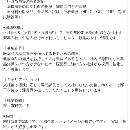
・行政当局等の監査対応
・薬機法等の規制動向の把握、関連部門との調整
・原材料や医薬品、食品等の試験・分析業務（HPLC、GC、FTIR、崩壊
試験器等）
■組織構成：
正社員6名（男性2名・女性4名）で、平均年齢31.6歳の組織となります。
新卒入社・中途入社それぞれいらっしゃり、馴染みやすい環境です。
【募集背景】
医薬品の品質管理を強化する必要ための増員。
健康食品の知見をお持ちの方は豊富であるものの、社内で専門的な医薬
品知識を持つ方が少ないため、医薬品に強い方を社外から採用し強化し
たく募集します。
【キャリアビジョン】
入社後は適性に応じて専門課長として入社いただいた後、ゆくゆくは部
下を持って課長職を担っていただくことを期待しています。
【残業時間】
20～30時間／月
■特徴：
同社は創業130年で、老舗企業というイメージが根強いですが、実は「挑
戦」が大好きな企業です。