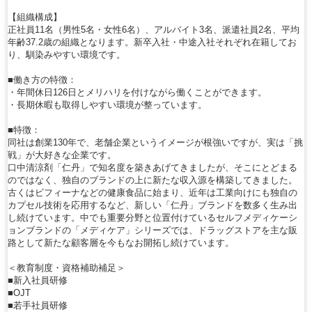
【組織構成】
正社員11名（男性5名・女性6名）、アルバイト3名、派遣社員2名、平均
年齢37.2歳の組織となります。新卒入社・中途入社それぞれ在籍してお
り、馴染みやすい環境です。
■働き方の特徴：
・年間休日126日とメリハリを付けながら働くことができます。
・長期休暇も取得しやすい環境が整っています。
■特徴：
同社は創業130年で、老舗企業というイメージが根強いですが、実は「挑
戦」が大好きな企業です。
口中清涼剤「仁丹」で知名度を築きあげてきましたが、そこにとどまる
のではなく、独自のブランドの上に新たな収入源を構築してきました。
古くはビフィーナなどの健康食品に始まり、近年は工業向けにも独自の
カプセル技術を応用するなど、新しい「仁丹」ブランドを数多く生み出
し続けています。中でも重要分野と位置付けているセルフメディケーシ
ョンブランドの「メディケア」シリーズでは、ドラッグストアを主な販
路として新たな顧客層を今もなお開拓し続けています。
＜教育制度・資格補助補足＞
■新入社員研修
■OJT
■若手社員研修