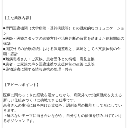
【主な業務内容】
■専門医療機関（大学病院・基幹病院等）との継続的なコミュニケーショ
ン
■医師・医療スタッフの診療方針や治療判断の背景を踏まえた信頼関係の
構築
■病院外での治療継続における課題整理と、薬局としての支援体制の企
画・設計
■難病患者さん・ご家族、患者団体との情報・意見交換
■患者・ご家族の声を医療連携や支援体制の改善に反映
■薬物治療に関する情報連携の整理・共有
【アピールポイント】
医療に関わってきた経験を活かしながら、病院外での治療継続を支える
新しい仕組みづくりに挑戦できる仕事です。
患者さんの生活に目を向けた支援を、調剤薬局の機能として形にしてい
きます。
正解のないテーマに向き合いながら、自分なりの価値を積み上げていけ
るポジションです。