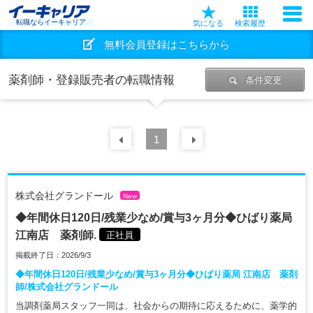
転職ならイーキャリア
気になる
検索履歴
無料会員登録はこちらから
薬剤師・登録販売者の転職情報
条件変更
前の
1
30
件
次の
30
件
株式会社グランドール
New
◆年間休日120日/残業少なめ/賞与3ヶ月分◆ひばり薬局
江南店 薬剤師.
正社員
掲載終了日：2026/9/3
◆年間休日120日/残業少なめ/賞与3ヶ月分◆ひばり薬局 江南店 薬剤
師/株式会社グランドール
当調剤薬局スタッフ一同は、社会からの期待に応えるために、薬学的