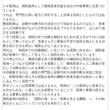
スギ薬局は、調剤薬局として難病患者支援を会社の中核事業に位置づけ
ています。
それは、専門性の高い処方に対応すること自体を目的としたものではあ
りません。
難病医療は、診断や治療方針の決定だけで完結するものではなく、患者
さんが治療を続けながら日常生活を送るプロセスを含めて、はじめて成
立する医療です。
一方で現実には、病院の外で治療を継続するための支え方が十分に仕組
みとして整っておらず、患者さんやご家族が不安や負担を抱えたまま治
療を続けざるを得ない場面も少なくありません。
同社は、「病院外での治療継続」に生じている課題に向き合い、調剤薬
局が医療の一部として支えていく役割を担いたいと考えています。
その考えのもと、難病治療を担う医療機関との継続的な対話を起点に、
地域へとつながる関係づくりを基盤として、難病患者さんとご家族が安
心して治療を続けられる体制づくりに取り組んできました。
今回募集するのは、病院の専門医と診療方針や治療判断を前提に対話
し、医療現場の考え方や課題を薬局の機能や患者支援の仕組みへと落と
し込んでいく役割です。
本ポジションは営業職ではありません。医師が「この薬局なら患者さん
を任せられる」と感じられる状態をつくることで、医療と事業の両立を
支える重要な役割を担っていただきます。
調剤薬局の役割を、「調剤の場」から「医療を支える機能」へ。その転
換点をともにつくっていける方を求めています。