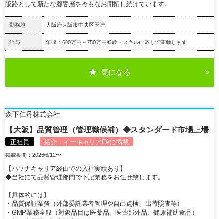
販路として新たな顧客層を今もなお開拓し続けています。
勤務地
大阪府大阪市中央区玉造
給与
年収：600万円～750万円経験・スキルに応じて変動します
気になる
詳細を見る
森下仁丹株式会社
【大阪】品質管理（管理職候補）◆スタンダード市場上場
正社員
紹介：
イーキャリアFA
に掲載
掲載期間：2026/6/12〜
【パソナキャリア経由での入社実績あり】
◆当社にて品質管理部門で下記業務をお任せ致します。
【具体的には】
・品質保証業務（外部委託業者管理や自己点検、出荷照査等）
・GMP業務全般（対象品目は医薬品、医薬部外品、健康補助食品）