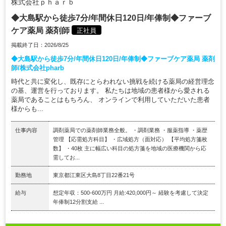
株式会社ｐｈａｒｂ
◆大島駅から徒歩7分/年間休日120日/年俸制◆ファーブ
ケア薬局 薬剤師
正社員
掲載終了日：2026/8/25
◆大島駅から徒歩7分/年間休日120日/年俸制◆ファーブケア薬局 薬剤
師/株式会社pharb
時代と共に変化し、既存にとらわれない挑戦を続ける薬局の経営理念
の基、運営を行っております。 私たちは地域の患者様から愛される
薬局であることはもちろん、 オンラインで利用していただいた患者
様からも...
仕事内容
調剤薬局での薬剤師業務全般。 ・調剤業務 ・服薬指導 ・薬歴
管理 【応需処方科目】 ・広域処方（面対応） 【平均処方箋枚
数】 ・40枚 主に幅広い科目の処方箋を地域の医療機関から応
需してお...
勤務地
東京都江東区大島8丁目22番21号
給与
想定年収：500-600万円 月給:420,000円～ 経験を考慮して決定
年俸制12分割支給 ...