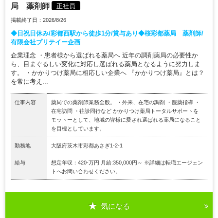
局 薬剤師
正社員
掲載終了日：2026/8/26
◆日祝日休み/彩都西駅から徒歩1分/賞与あり◆桜彩都薬局 薬剤師/
有限会社プリテイー企画
企業理念 ・患者様から選ばれる薬局へ 近年の調剤薬局の必要性か
ら、目まぐるしい変化に対応し選ばれる薬局となるように努力しま
す。 ・かかりつけ薬局に相応しい企業へ 『かかりつけ薬局』とは？
を常に考え...
仕事内容
薬局での薬剤師業務全般。 ・外来、在宅の調剤 ・服薬指導 ・
在宅訪問 ・往診同行など かかりつけ薬局トータルサポートを
モットーとして、地域の皆様に愛され選ばれる薬局になること
を目標としています。
勤務地
大阪府茨木市彩都あさぎ1-2-1
給与
想定年収：420-万円 月給:350,000円～ ※詳細は転職エージェン
トへお問い合わせください。
気になる