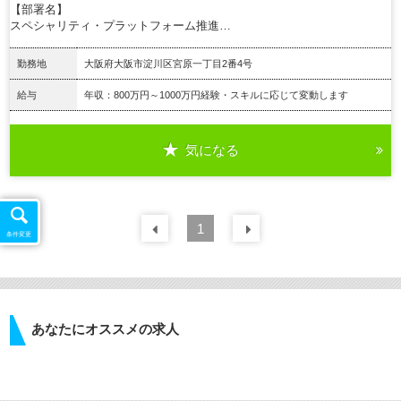
【部署名】
スペシャリティ・プラットフォーム推進…
勤務地
大阪府大阪市淀川区宮原一丁目2番4号
給与
年収：800万円～1000万円経験・スキルに応じて変動します
気になる
詳細を見る
前の
1
30
件
次の
30
件
条件変更
あなたにオススメの求人