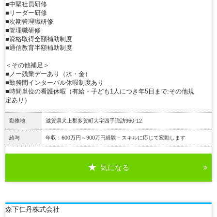
■中堅社員研修
■リーダー研修
■次期管理職研修
■管理職研修
■資格取得全額補助制度
■通信教育半額補助制度
＜その他補足＞
■ノー残業デーあり（水・金）
■勤務間インターバル休暇制度あり
■時間単位の看護休暇（有給・子ども1人につき年5日まで:その他規
定あり）
勤務地
滋賀県犬上郡多賀町大字四手諏訪960-12
給与
年収：600万円～900万円経験・スキルに応じて変動します
気になる
詳細を見る
森下仁丹株式会社