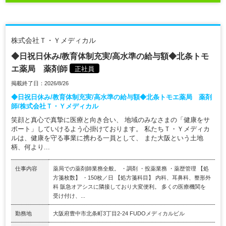
株式会社Ｔ・Ｙメディカル
◆日祝日休み/教育体制充実/高水準の給与額◆北条トモ
エ薬局 薬剤師
正社員
掲載終了日：2026/8/26
◆日祝日休み/教育体制充実/高水準の給与額◆北条トモエ薬局 薬剤
師/株式会社Ｔ・Ｙメディカル
笑顔と真心で真摯に医療と向き合い、 地域のみなさまの「健康をサ
ポート」していけるよう心掛けております。 私たちＴ・Ｙメディカ
ルは、健康を守る事業に携わる一員として、 また大阪という土地
柄、何より...
仕事内容
薬局での薬剤師業務全般。 ・調剤 ・投薬業務 ・薬歴管理 【処
方箋枚数】 ・150枚／日 【処方箋科目】 内科、耳鼻科、整形外
科 阪急オアシスに隣接しており大変便利。 多くの医療機関を
受け付け、...
勤務地
大阪府豊中市北条町3丁目2-24 FUDOメディカルビル