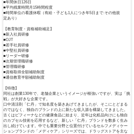
■年間休日126日
■平均残業時間月15時間程度
■時間単位の看護休暇（有給・子ども1人につき年5日まで:その他規
定あり）
【教育制度・資格補助補足】
■新入社員研修
■OJT
■若手社員研修
■中堅社員研修
■リーダー研修
■次期管理職研修
■管理職研修
■資格取得全額補助制度
■通信教育半額補助制度
【特徴】
同社は創業130年で、老舗企業というイメージが根強いですが、実は「挑
戦」が大好きな企業です。
口中清涼剤「仁丹」で知名度を築きあげてきましたが、そこにとどまる
のではなく、独自のブランドの上に新たな収入源を構築してきました。
古くはビフィーナなどの健康食品に始まり、近年は化粧品向けにも独自
のカプセル技術を応用するなど、新しい「仁丹」ブランドを数多く生み
出し続けています。中でも重要分野と位置付けているセルフメディケー
ションブランドの「メディケア」シリーズでは、ドラッグストアを主な