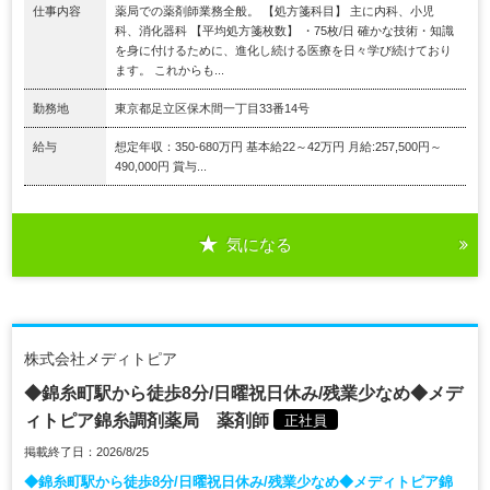
仕事内容
薬局での薬剤師業務全般。 【処方箋科目】 主に内科、小児
科、消化器科 【平均処方箋枚数】 ・75枚/日 確かな技術・知識
を身に付けるために、進化し続ける医療を日々学び続けており
ます。 これからも...
勤務地
東京都足立区保木間一丁目33番14号
給与
想定年収：350-680万円 基本給22～42万円 月給:257,500円～
490,000円 賞与...
気になる
株式会社メディトピア
◆錦糸町駅から徒歩8分/日曜祝日休み/残業少なめ◆メデ
ィトピア錦糸調剤薬局 薬剤師
正社員
掲載終了日：2026/8/25
◆錦糸町駅から徒歩8分/日曜祝日休み/残業少なめ◆メディトピア錦