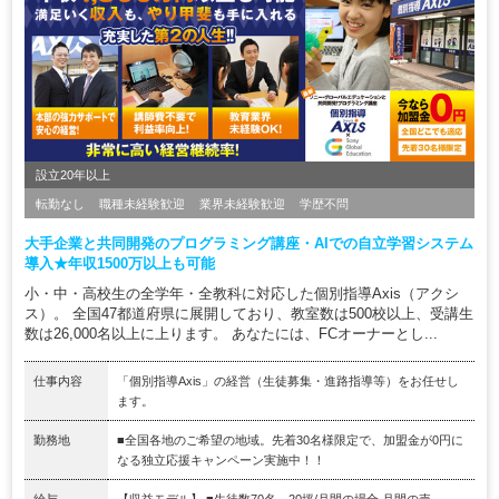
設立20年以上
転勤なし
職種未経験歓迎
業界未経験歓迎
学歴不問
大手企業と共同開発のプログラミング講座・AIでの自立学習システム
導入★年収1500万以上も可能
小・中・高校生の全学年・全教科に対応した個別指導Axis（アクシ
ス）。 全国47都道府県に展開しており、教室数は500校以上、受講生
数は26,000名以上に上ります。 あなたには、FCオーナーとし...
仕事内容
「個別指導Axis」の経営（生徒募集・進路指導等）をお任せし
ます。
勤務地
■全国各地のご希望の地域。先着30名様限定で、加盟金が0円に
なる独立応援キャンペーン実施中！！
給与
【収益モデル】 ■生徒数70名、20坪/月間の場合 月間の売