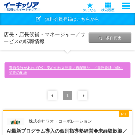
転職ならイーキャリア
気になる
検索履歴
無料会員登録はこちらから
店長・店長候補・マネージャー／サ
条件変更
ービスの転職情報
普通免許があればOK！安心の独立開業／再配達なし／業務委託／軽い
荷物の配達
前の
1
30
件
次の
30
件
PR
株式会社ワオ・コーポレーション
AI最新プログラム導入の個別指導塾経営◆未経験歓迎／