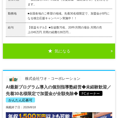
ます。
勤務地
■全国各地のご希望の地域。先着30名様限定で、加盟金が0円に
なる独立応援キャンペーン実施中！！
給与
【収益モデル】 ■生徒数70名、20坪/月間の場合 月間の売
上/245万円 月間の経費/139万円...
気になる
株式会社ワオ・コーポレーション
AI最新プログラム導入の個別指導塾経営◆未経験歓迎／
先着30名様限定で加盟金が全額免除◆
FCオーナー
かんたん応募可
掲載終了日：2026/8/18