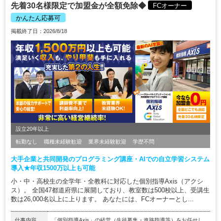
先着30名様限定で加盟金が全額免除◆
FCオーナー
かんたん応募可
掲載終了日：2026/8/18
設立20年以上
転勤なし
職種未経験歓迎
業界未経験歓迎
学歴不問
大手企業と共同開発のプログラミング講座・AIでの自立学習システム
導入★年収1500万以上も可能
小・中・高校生の全学年・全教科に対応した個別指導Axis（アクシ
ス）。 全国47都道府県に展開しており、教室数は500校以上、受講生
数は26,000名以上に上ります。 あなたには、FCオーナーとし...
仕事内容
「個別指導Axis」の経営（生徒募集・進路指導等）をお任せし