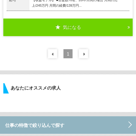
上/245万円 月間の経費/139万円...
気になる
前の
1
30
件
次の
30
件
あなたにオススメの求人
仕事の特徴で絞り込んで探す