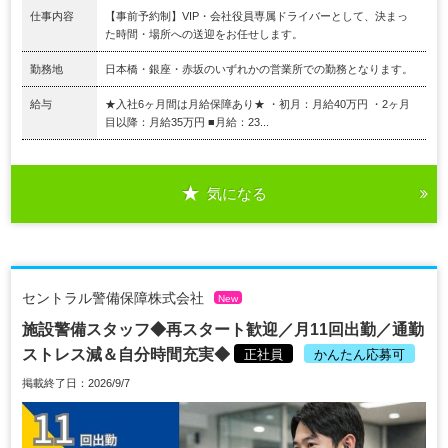
仕事内容
【事前予約制】VIP・会社役員専属ドライバーとして、決まっ
た時間・場所への送迎をお任せします。
勤務地
日本橋・銀座・赤坂のいずれかの営業所での勤務となります。
給与
★入社6ヶ月間は月給保障あり★ ・初月：月給40万円 ・2ヶ月
目以降：月給35万円 ■月給：23...
気になる
セントラル警備保障株式会社
New
施設警備スタッフ◆再スタート歓迎／月11回出勤／通勤
ストレス減＆自分時間充実◆
正社員
かんたん応募可
掲載終了日：2026/9/7