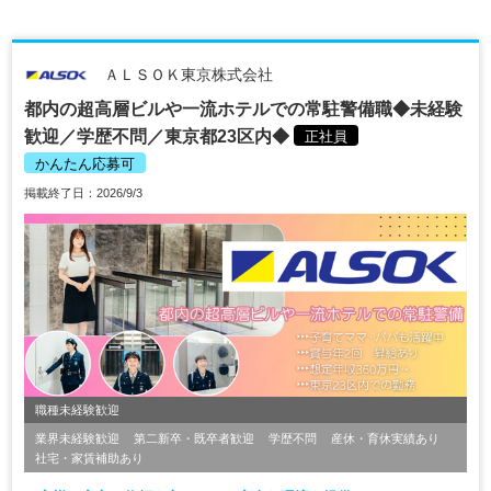
ＡＬＳＯＫ東京株式会社
都内の超高層ビルや一流ホテルでの常駐警備職◆未経験
歓迎／学歴不問／東京都23区内◆
正社員
かんたん応募可
掲載終了日：2026/9/3
職種未経験歓迎
業界未経験歓迎
第二新卒・既卒者歓迎
学歴不問
産休・育休実績あり
社宅・家賃補助あり