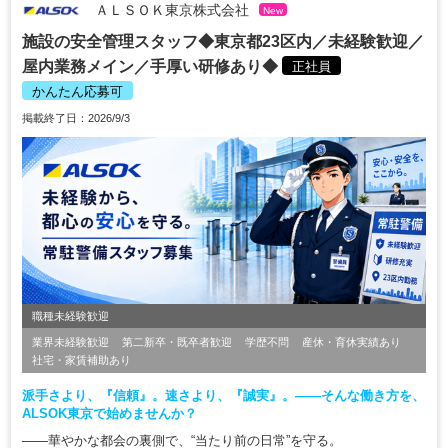
ＡＬＳＯＫ東京株式会社
New
施設の安全管理スタッフ◆東京都23区内／未経験歓迎／
屋内業務メイン／手厚い研修あり◆
正社員
かんたん応募可
掲載終了日：2026/9/3
職種未経験歓迎
業界未経験歓迎
第二新卒・既卒者歓迎
学歴不問
産休・育休実績あり
社宅・家賃補助あり
派手さより、『信頼』。速さより、『誠実』。――そんな働き方を、
ALSOK東京で始めませんか？
――華やかな都会の裏側で、“当たり前の日常”を守る。