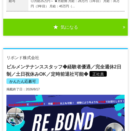
給与
◎月給25万円～ ★月給例 月給：28万円（1年目） 月給：35万
円（3年目） 月給：45万円（...
気になる
リボンド株式会社
ビルメンテナンススタッフ◆経験者優遇／完全週休2日
制／土日祝休みOK／定時前退社可能◆
正社員
かんたん応募可
掲載終了日：2026/8/17