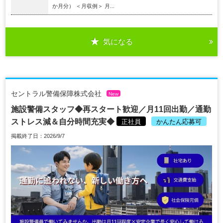
か月分） ＜月収例＞ 月...
気になる
セントラル警備保障株式会社
New
施設警備スタッフ◆再スタート歓迎／月11回出勤／通勤
ストレス減＆自分時間充実◆
正社員
かんたん応募可
掲載終了日：2026/9/7