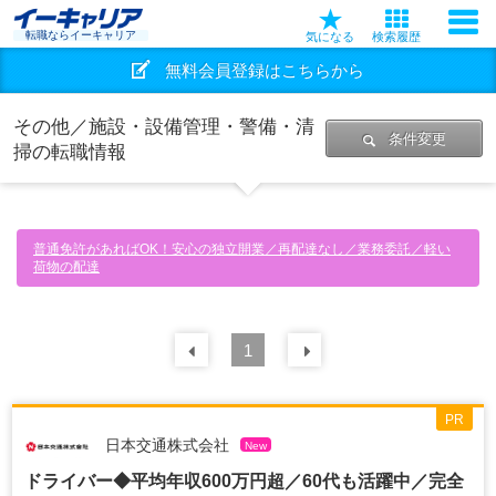
転職ならイーキャリア
気になる
検索履歴
無料会員登録はこちらから
その他／施設・設備管理・警備・清
条件変更
掃の転職情報
普通免許があればOK！安心の独立開業／再配達なし／業務委託／軽い
荷物の配達
前の
1
30
件
次の
30
件
PR
日本交通株式会社
New
ドライバー◆平均年収600万円超／60代も活躍中／完全