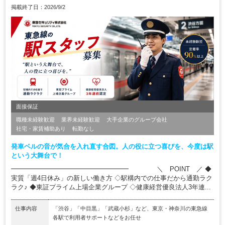
掲載終了日：2026/9/2
面接保証
職種未経験歓迎
業界未経験歓迎
大手企業のグループ会社
社宅・家賃補助あり
転勤なし
発車ベルの音が気合を入れ直す合図。人の役に立つ喜びを、今度は駅
という大舞台で！
━━━━━━━━━━━━━━━━━━ ＼ POINT ／ ◆
実質「週4日休み」の新しい働き方 ◇駅構内での仕事だから通勤ラク
ラク♪ ◆東証プライム上場企業グループ ◇健康経営優良法人3年連...
仕事内容
「渋谷」「中目黒」「武蔵小杉」など、東京・神奈川の東急線
各駅で利用者サポートなどをお任せ