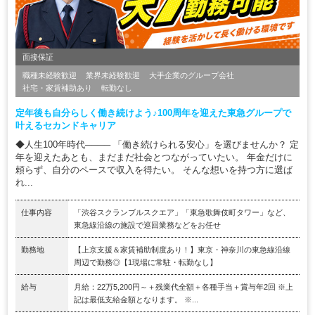
面接保証
職種未経験歓迎
業界未経験歓迎
大手企業のグループ会社
社宅・家賃補助あり
転勤なし
定年後も自分らしく働き続けよう♪100周年を迎えた東急グループで
叶えるセカンドキャリア
◆人生100年時代──── 「働き続けられる安心」を選びませんか？ 定
年を迎えたあとも、まだまだ社会とつながっていたい。 年金だけに
頼らず、自分のペースで収入を得たい。 そんな想いを持つ方に選ば
れ...
仕事内容
「渋谷スクランブルスクエア」「東急歌舞伎町タワー」など、
東急線沿線の施設で巡回業務などをお任せ
勤務地
【上京支援＆家賃補助制度あり！】東京・神奈川の東急線沿線
周辺で勤務◎【1現場に常駐・転勤なし】
給与
月給：22万5,200円～＋残業代全額＋各種手当＋賞与年2回 ※上
記は最低支給金額となります。 ※...