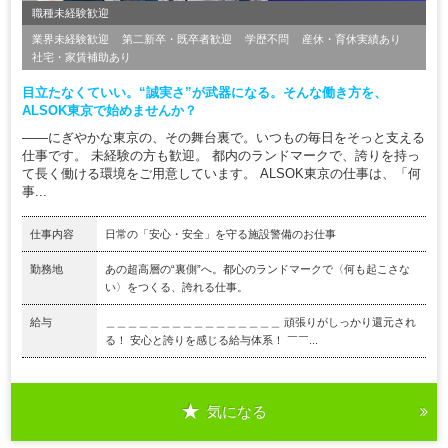
職種未経験歓迎
業界未経験歓迎
第二新卒・既卒者歓迎
学歴不問
産休・育休実績あり
社宅・家賃補助あり
目立たなくていい。“誠実さ”が武器になる。そんな働き方を、
ALSOK東京で始めませんか？
――にぎやかな東京の、その舞台裏で。いつもの毎日をそっと支える
仕事です。 未経験の方も歓迎。 都内のランドマークで、誇りを持っ
て長く働ける環境をご用意しています。 ALSOK東京の仕事は、「何
事...
仕事内容
日常の「安心・安全」を守る施設警備のお仕事
勤務地
あの超高層の“裏側”へ。都心のランドマークで〈何も起こさな
い〉をつくる、誇れる仕事。
給与
＿＿＿＿＿＿＿＿＿＿＿＿＿＿＿＿ 頑張りがしっかり還元され
る！ 安心と誇りを感じる給与体系！ ￣￣...
気になる