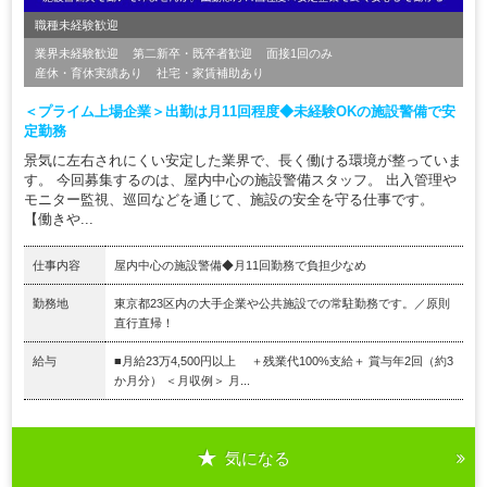
職種未経験歓迎
業界未経験歓迎
第二新卒・既卒者歓迎
面接1回のみ
産休・育休実績あり
社宅・家賃補助あり
＜プライム上場企業＞出勤は月11回程度◆未経験OKの施設警備で安
定勤務
景気に左右されにくい安定した業界で、長く働ける環境が整っていま
す。 今回募集するのは、屋内中心の施設警備スタッフ。 出入管理や
モニター監視、巡回などを通じて、施設の安全を守る仕事です。
【働きや...
仕事内容
屋内中心の施設警備◆月11回勤務で負担少なめ
勤務地
東京都23区内の大手企業や公共施設での常駐勤務です。／原則
直行直帰！
給与
■月給23万4,500円以上 ＋残業代100%支給＋ 賞与年2回（約3
か月分） ＜月収例＞ 月...
気になる