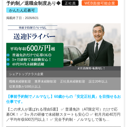
予約制／退職金制度あり◆
正社員
WEB面接可能企業
かんたん応募可
掲載終了日：2026/8/21
シェアトップクラス企業
職種未経験歓迎
業界未経験歓迎
正社員未経験歓迎
設立20年以上
従業員数が1000人以上
【事前予約制でノルマなし】60歳からの「安定正社員」を目指せるお
仕事です。
【この求人が選ばれる理由5選】 ✅ 普通免許（AT限定可）だけで応
募OK！ ✅ 3ヶ月の研修で未経験スタートも安心◎ ✅ 初月月給40万円
／平均年収600万円以上！ ✅ 完全予約制・ノルマなしで落ち...