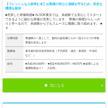
【フレッシュな人材求む★】お客様の安心と信頼を守るため、安全な
環境を提供
■充実した研修制度■ ALSOK東京では、未経験でも安心してスタート
できるように細かな研修が充実しています。 警備の基礎からしっか
りと学べるので、未経験からでもスムーズに職務に取り組めます。 ■
キ...
仕事内容
警備隊の一員として、都内の超高層ビルや一流ホテルでの常駐
警備を担当します。
勤務地
東京都23区内各所契約先（千代田区・港区・新宿区・中央区
など ）
給与
■月給293,000円～ ■想定年収360万円～450万円 ★経歴による
優遇制度あり！ 入社時...
気になる