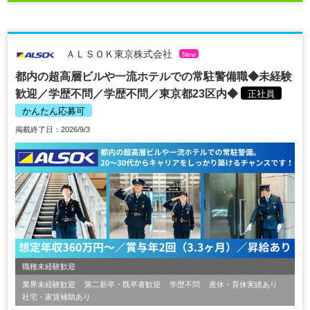
ＡＬＳＯＫ東京株式会社
New
都内の超高層ビルや一流ホテルでの常駐警備職◆未経験
歓迎／学歴不問／学歴不問／東京都23区内◆
正社員
かんたん応募可
掲載終了日：2026/9/3
職種未経験歓迎
業界未経験歓迎
第二新卒・既卒者歓迎
学歴不問
産休・育休実績あり
社宅・家賃補助あり