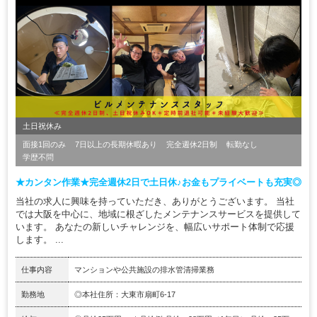
土日祝休み
面接1回のみ
7日以上の長期休暇あり
完全週休2日制
転勤なし
学歴不問
★カンタン作業★完全週休2日で土日休♪お金もプライベートも充実◎
当社の求人に興味を持っていただき、ありがとうございます。 当社
では大阪を中心に、地域に根ざしたメンテナンスサービスを提供して
います。 あなたの新しいチャレンジを、幅広いサポート体制で応援
します。 ...
仕事内容
マンションや公共施設の排水管清掃業務
勤務地
◎本社住所：大東市扇町6-17