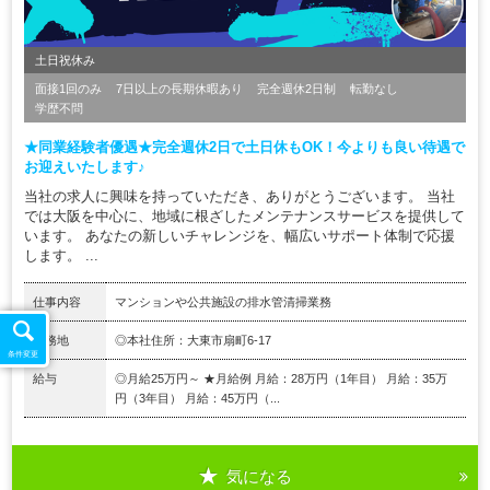
土日祝休み
面接1回のみ
7日以上の長期休暇あり
完全週休2日制
転勤なし
学歴不問
★同業経験者優遇★完全週休2日で土日休もOK！今よりも良い待遇で
お迎えいたします♪
当社の求人に興味を持っていただき、ありがとうございます。 当社
では大阪を中心に、地域に根ざしたメンテナンスサービスを提供して
います。 あなたの新しいチャレンジを、幅広いサポート体制で応援
します。 ...
仕事内容
マンションや公共施設の排水管清掃業務
勤務地
◎本社住所：大東市扇町6-17
条件変更
給与
◎月給25万円～ ★月給例 月給：28万円（1年目） 月給：35万
円（3年目） 月給：45万円（...
気になる