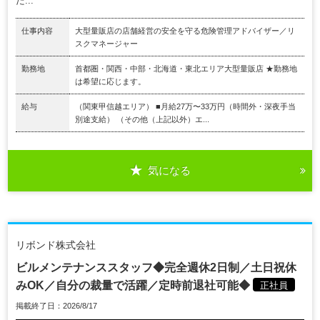
た...
仕事内容
大型量販店の店舗経営の安全を守る危険管理アドバイザー／リ
スクマネージャー
勤務地
首都圏・関西・中部・北海道・東北エリア大型量販店 ★勤務地
は希望に応じます。
給与
（関東甲信越エリア） ■月給27万〜33万円（時間外・深夜手当
別途支給） （その他（上記以外）エ...
気になる
リボンド株式会社
ビルメンテナンススタッフ◆完全週休2日制／土日祝休
みOK／自分の裁量で活躍／定時前退社可能◆
正社員
掲載終了日：2026/8/17