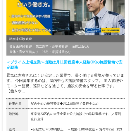
職種未経験歓迎
業界未経験歓迎
第二新卒・既卒者歓迎
面接1回のみ
産休・育休実績あり
社宅・家賃補助あり
＜プライム上場企業＞出勤は月11回程度◆未経験OKの施設警備で安
定勤務
景気に左右されにくい安定した業界で、長く働ける環境が整っていま
す。 今回募集するのは、屋内中心の施設警備スタッフ。 出入管理や
モニター監視、巡回などを通じて、施設の安全を守る仕事です。
【働きや...
仕事内容
屋内中心の施設警備◆月11回勤務で負担少なめ
勤務地
東京都23区内の大手企業や公共施設での常駐勤務です。／原則
直行直帰！
給与
■月給23万4,500円以上 ＋残業代100%支給＋ 賞与年2回（約3