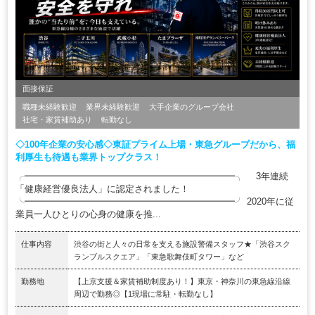
面接保証
職種未経験歓迎
業界未経験歓迎
大手企業のグループ会社
社宅・家賃補助あり
転勤なし
◇100年企業の安心感◇東証プライム上場・東急グループだから、福
利厚生も待遇も業界トップクラス！
╭━━━━━━━━━━━━━━━━━━━━━━━╮ 3年連続
「健康経営優良法人」に認定されました！
╰━━━━━━━━━━━━━━━━━━━━━━━╯ 2020年に従
業員一人ひとりの心身の健康を推...
仕事内容
渋谷の街と人々の日常を支える施設警備スタッフ★「渋谷スク
ランブルスクエア」「東急歌舞伎町タワー」など
勤務地
【上京支援＆家賃補助制度あり！】東京・神奈川の東急線沿線
周辺で勤務◎【1現場に常駐・転勤なし】