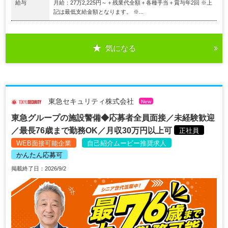
給与
月給：27万2,225円～＋残業代全額＋各種手当＋賞与年2回 ※上
記は最低支給金額となります。 ※...
気になる
東急セキュリティ株式会社
New
東急グループの施設警備◆応募者全員面接／未経験歓迎
／最長76歳まで勤務OK／月収30万円以上可
正社員
WEB面接可能企業
自己紹介ムービー推奨求人
かんたん応募可
掲載終了日：2026/9/2