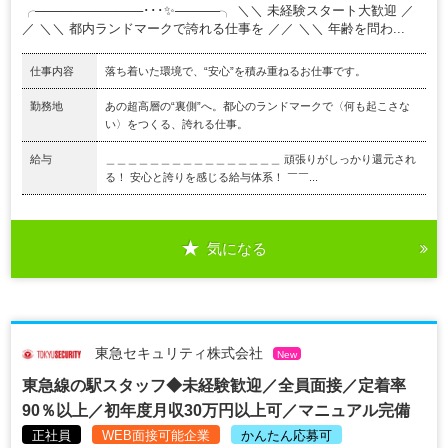
╭────────────･･･✨─────╮ ＼＼ 未経験スタート大歓迎 ／
／ ＼＼ 都内ランドマークで誇れる仕事を ／／ ＼＼ 年齢を問わ...
仕事内容
落ち着いた環境で、“安心”を積み重ねるお仕事です。
勤務地
あの超高層の“裏側”へ。都心のランドマークで〈何も起こさな
い〉をつくる、誇れる仕事。
給与
＿＿＿＿＿＿＿＿＿＿＿＿＿＿＿＿ 頑張りがしっかり還元され
る！ 安心と誇りを感じる給与体系！ ￣￣...
気になる
東急セキュリティ株式会社
New
東急線の駅スタッフ◆未経験歓迎／全員面接／定着率
90％以上／初年度月収30万円以上可／マニュアル完備
正社員
WEB面接可能企業
かんたん応募可