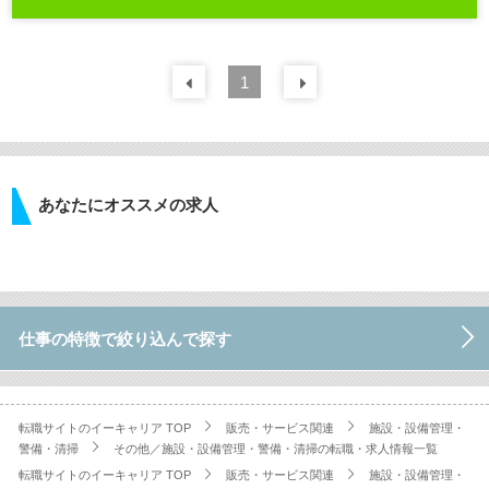
前の
1
30
件
次の
30
件
あなたにオススメの求人
仕事の特徴で絞り込んで探す
転職サイトのイーキャリア TOP
販売・サービス関連
施設・設備管理・
警備・清掃
その他／施設・設備管理・警備・清掃の転職・求人情報一覧
転職サイトのイーキャリア TOP
販売・サービス関連
施設・設備管理・