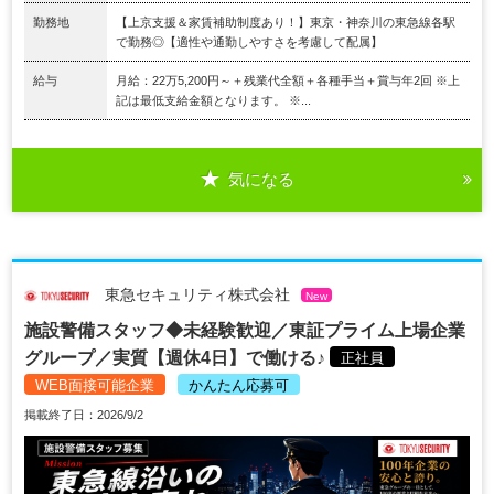
勤務地
【上京支援＆家賃補助制度あり！】東京・神奈川の東急線各駅
で勤務◎【適性や通勤しやすさを考慮して配属】
給与
月給：22万5,200円～＋残業代全額＋各種手当＋賞与年2回 ※上
記は最低支給金額となります。 ※...
気になる
東急セキュリティ株式会社
New
施設警備スタッフ◆未経験歓迎／東証プライム上場企業
グループ／実質【週休4日】で働ける♪
正社員
WEB面接可能企業
かんたん応募可
掲載終了日：2026/9/2