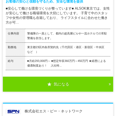
お客様の安心と信頼を守るため、安全な環境を提供
■安心して働ける環境づくりが整っています■ ALSOK東京では、女性
が安心して働ける職場環境を大切にしています。 子育て中のスタッ
フや女性の管理職も在籍しており、 ライフスタイルに合わせた働き
方が可...
仕事内容
警備隊の一員として、都内の超高層ビルや一流ホテルでの常駐
警備を担当します。
勤務地
東京都23区内各所契約先（千代田区・港区・新宿区・中央区
など ）
給与
■月給293,000円～ ■想定年収360万円～450万円 ★経歴による
優遇制度あり！ 入社時...
気になる
株式会社エス・ピー・ネットワーク