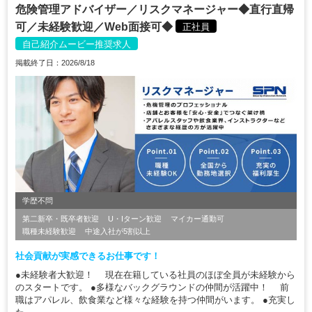
危険管理アドバイザー／リスクマネージャー◆直行直帰
可／未経験歓迎／Web面接可◆
正社員
自己紹介ムービー推奨求人
掲載終了日：2026/8/18
学歴不問
第二新卒・既卒者歓迎
U・Iターン歓迎
マイカー通勤可
職種未経験歓迎
中途入社が5割以上
社会貢献が実感できるお仕事です！
●未経験者大歓迎！ 現在在籍している社員のほぼ全員が未経験から
のスタートです。 ●多様なバックグラウンドの仲間が活躍中！ 前
職はアパレル、飲食業など様々な経験を持つ仲間がいます。 ●充実し