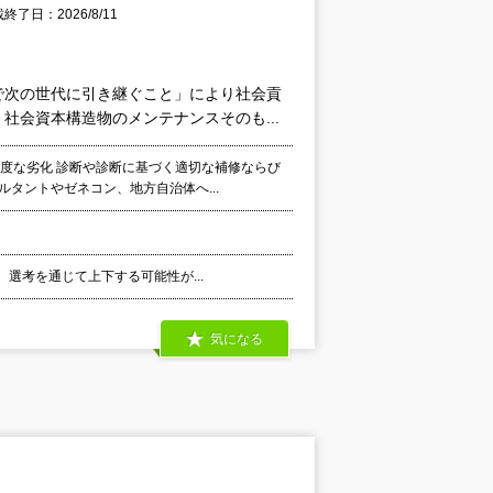
終了日：2026/8/11
で次の世代に引き継ぐこと」により社会貢
会資本構造物のメンテナンスそのも...
高度な劣化 診断や診断に基づく適切な補修ならび
タントやゼネコン、地方自治体へ...
、選考を通じて上下する可能性が...
気になる