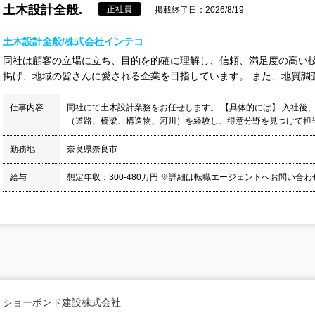
土木設計全般.
正社員
掲載終了日：2026/8/19
土木設計全般/株式会社インテコ
同社は顧客の立場に立ち、目的を的確に理解し、信頼、満足度の高い
掲げ、地域の皆さんに愛される企業を目指しています。 また、地質調査
仕事内容
同社にて土木設計業務をお任せします。 【具体的には】 入社後
（道路、橋梁、構造物、河川）を経験し、得意分野を見つけて担当と
勤務地
奈良県奈良市
給与
想定年収：300-480万円 ※詳細は転職エージェントへお問い合
ショーボンド建設株式会社