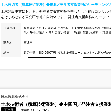
土木技術者（積算技術業務）◆東北／発注者支援業務のリーディングカ
土木建設事業における、発注者支援業務等を中心とした建設コンサルタ
をはじめとする官公庁や地方自治体です。 発注者支援業務のリーディン
仕事内容
公共事業における事業者（発注者）を支援する積算業務をご担当い
現地条件の確認 ・ 設計図面の照査 ・ 数量計算書の照査 ・ 積算資料
勤務地
宮城県
給与
想定年収：380-660万円 ※詳細は転職エージェントへお問い合
日本振興株式会社
土木技術者（積算技術業務）◆中四国／発注者支援業
正社員
掲載終了日：2026/8/19