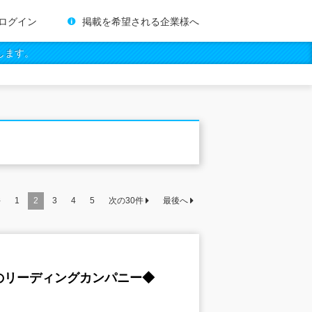
ログイン
掲載を希望される企業様へ
します。
件
1
2
3
4
5
次の
30
件
最後へ
のリーディングカンパニー◆