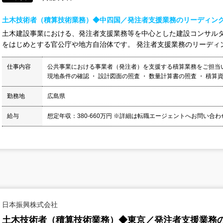
土木技術者（積算技術業務）◆中四国／発注者支援業務のリーディング
土木建設事業における、発注者支援業務等を中心とした建設コンサルタ
をはじめとする官公庁や地方自治体です。 発注者支援業務のリーディン
仕事内容
公共事業における事業者（発注者）を支援する積算業務をご担当い
現地条件の確認 ・ 設計図面の照査 ・ 数量計算書の照査 ・ 積算資料
勤務地
広島県
給与
想定年収：380-660万円 ※詳細は転職エージェントへお問い合
日本振興株式会社
土木技術者（積算技術業務）◆東京／発注者支援業務