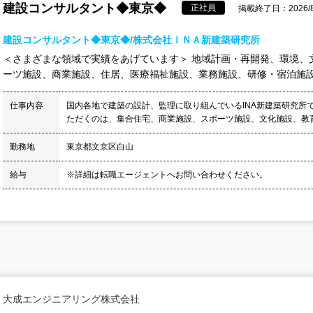
建設コンサルタント◆東京◆
正社員
掲載終了日：2026/8
建設コンサルタント◆東京◆/株式会社ＩＮＡ新建築研究所
＜さまざまな領域で実績をあげています＞ 地域計画・再開発、環境、
ーツ施設、商業施設、住居、医療福祉施設、業務施設、研修・宿泊施設、生
仕事内容
国内各地で建築の設計、監理に取り組んでいるINA新建築研究所
ただくのは、集合住宅、商業施設、スポーツ施設、文化施設、教育
勤務地
東京都文京区白山
給与
※詳細は転職エージェントへお問い合わせください。
大成エンジニアリング株式会社