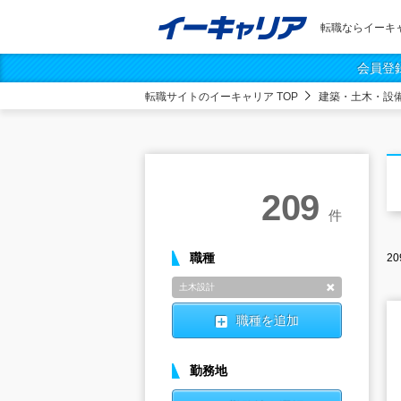
転職ならイーキ
会員登
転職サイトのイーキャリア TOP
建築・土木・設
209
件
職種
20
土木設計
削除
職種を追加
勤務地