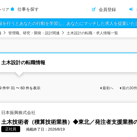
仕事を探す
会員登録
ャリア
録を行うとあなたの行動を学習し、あなたにマッチした求人を提案いた
備
管理職、研究・開発・設計関連
土木設計の転職・求人情報一覧
土木設計の転職情報
9
件中
31 〜 60
件を表示
最初へ
前の
30
日本振興株式会社
土木技術者（積算技術業務）◆東北／発注者支援業務
正社員
掲載終了日：2026/8/19