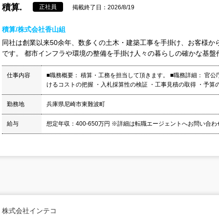
積算.
正社員
掲載終了日：2026/8/19
積算/株式会社香山組
同社は創業以来50余年、数多くの土木・建築工事を手掛け、お客様か
です。 都市インフラや環境の整備を手掛け人々の暮らしの確かな基盤作
仕事内容
■職務概要： 積算・工務を担当して頂きます。 ■職務詳細： 官
けるコストの把握 ・入札採算性の検証 ・工事見積の取得 ・予算
勤務地
兵庫県尼崎市東難波町
給与
想定年収：400-650万円 ※詳細は転職エージェントへお問い合
株式会社インテコ