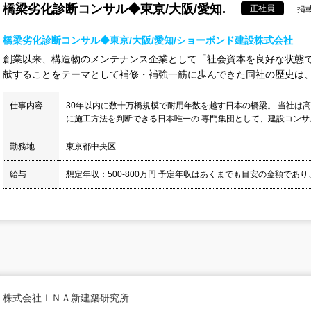
橋梁劣化診断コンサル◆東京/大阪/愛知.
正社員
掲載
橋梁劣化診断コンサル◆東京/大阪/愛知/ショーボンド建設株式会社
創業以来、構造物のメンテナンス企業として「社会資本を良好な状態
献することをテーマとして補修・補強一筋に歩んできた同社の歴史は、社
仕事内容
30年以内に数十万橋規模で耐用年数を越す日本の橋梁。 当社は
に施工方法を判断できる日本唯一の 専門集団として、建設コンサル
勤務地
東京都中央区
給与
想定年収：500-800万円 予定年収はあくまでも目安の金額であり
株式会社ＩＮＡ新建築研究所