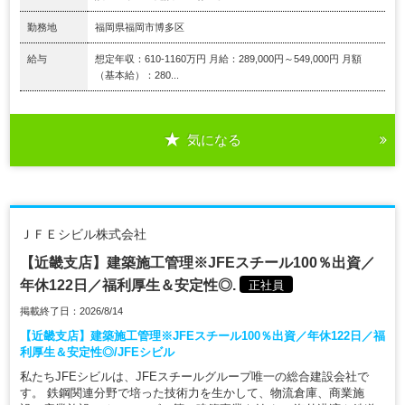
勤務地
福岡県福岡市博多区
給与
想定年収：610-1160万円 月給：289,000円～549,000円 月額
（基本給）：280...
気になる
ＪＦＥシビル株式会社
【近畿支店】建築施工管理※JFEスチール100％出資／
年休122日／福利厚生＆安定性◎.
正社員
掲載終了日：2026/8/14
【近畿支店】建築施工管理※JFEスチール100％出資／年休122日／福
利厚生＆安定性◎/JFEシビル
私たちJFEシビルは、JFEスチールグループ唯一の総合建設会社で
す。 鉄鋼関連分野で培った技術力を生かして、物流倉庫、商業施