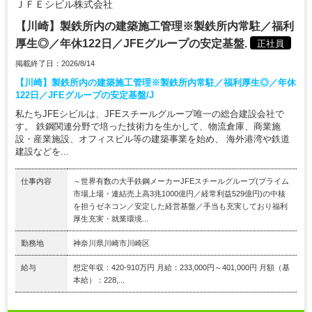
ＪＦＥシビル株式会社
【川崎】製鉄所内の建築施工管理※製鉄所内常駐／福利
厚生◎／年休122日／JFEグループの安定基盤.
正社員
掲載終了日：2026/8/14
【川崎】製鉄所内の建築施工管理※製鉄所内常駐／福利厚生◎／年休
122日／JFEグループの安定基盤/J
私たちJFEシビルは、JFEスチールグループ唯一の総合建設会社で
す。 鉄鋼関連分野で培った技術力を生かして、物流倉庫、商業施
設・産業施設、オフィスビル等の建築事業を始め、 海外港湾や鉄道
建設などを...
仕事内容
～世界有数の大手鉄鋼メーカーJFEスチールグループ(プライム
市場上場・連結売上高3兆1000億円／経常利益529億円)の中核
を担うゼネコン／安定した経営基盤／手当も充実しており福利
厚生充実・就業環境...
勤務地
神奈川県川崎市川崎区
給与
想定年収：420-910万円 月給：233,000円～401,000円 月額（基
本給）：228,...