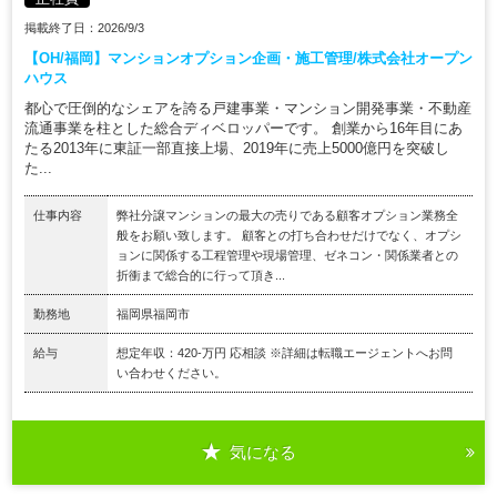
掲載終了日：2026/9/3
【OH/福岡】マンションオプション企画・施工管理/株式会社オープン
ハウス
都心で圧倒的なシェアを誇る戸建事業・マンション開発事業・不動産
流通事業を柱とした総合ディベロッパーです。 創業から16年目にあ
たる2013年に東証一部直接上場、2019年に売上5000億円を突破し
た...
仕事内容
弊社分譲マンションの最大の売りである顧客オプション業務全
般をお願い致します。 顧客との打ち合わせだけでなく、オプシ
ョンに関係する工程管理や現場管理、ゼネコン・関係業者との
折衝まで総合的に行って頂き...
勤務地
福岡県福岡市
給与
想定年収：420-万円 応相談 ※詳細は転職エージェントへお問
い合わせください。
気になる