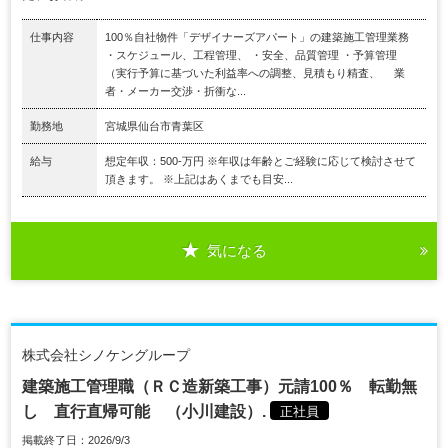
仕事内容
100％自社物件「デザイナーズアパート」の建築施工管理業務
・スケジュール、工程管理、 ・安全、品質管理 ・予算管理
（実行予算に基づいた利益率への調整、見積もり精査、 業
者・メーカー交渉・折衝な...
勤務地
宮城県仙台市青葉区
給与
想定年収：500-万円 ※年収は年齢とご経験に応じて検討させて
頂きます。 ※上記はあくまでも目安...
気になる
株式会社シノケングループ
建築施工管理職（ＲＣ造新築工事）元請100％ 転勤無
し 直行直帰可能 （小川建設）.
正社員
掲載終了日：2026/9/3