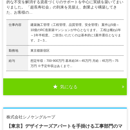
的な不安を解消する資産づくりのサポートを中心に実績を築いてまい
りました。 「超長寿社会」の到来を見据え、創業より構築してき
た、お客様の...
仕事内容
建築施工管理（工程管理、品質管理、安全管理） 案件は5億～
10億のRC造新築マンションが中心となります。 工程は概ね1年
～1年半程度。 ご担当いただくのは基本的に1案件選任となりま
す。 2～3...
勤務地
東京都新宿区
給与
想定年収：700-900万円 基本給34～45万円 月給：45万円～75
万円 ※予定年収はあくまで...
気になる
株式会社シノケングループ
【東京】デザイナーズアパートを手掛ける工事部門のマ