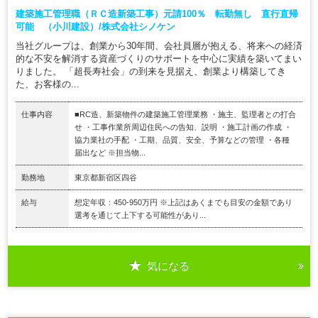
建築施工管理職（ＲＣ造新築工事）元請100％ 転勤無し 直行直帰
可能 （小川建設）/株式会社シノケン
当社グループは、創業から30年間、会社員層が抱える、将来への経済
的な不安を解消する資産づくりのサポートを中心に実績を築いてまい
りました。 「超長寿社会」の到来を見据え、創業より構築してき
た、お客様の...
仕事内容
■RC造、新築物件の建築施工管理業務 ・施主、監理者との打合
せ ・工事作業所周辺住民への告知、説明 ・施工計画の作成 ・
協力業社の手配 ・工期、品質、安全、予算などの管理 ・各種
届出など ※担当物...
勤務地
東京都新宿区四谷
給与
想定年収：450-950万円 ※上記はあくまでも目安の金額であり
選考を通じて上下する可能性があり...
気になる