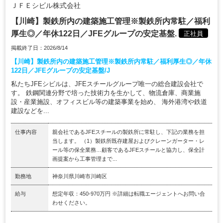
ＪＦＥシビル株式会社
【川崎】製鉄所内の建築施工管理※製鉄所内常駐／福利
厚生◎／年休122日／JFEグループの安定基盤.
正社員
掲載終了日：2026/8/14
【川崎】製鉄所内の建築施工管理※製鉄所内常駐／福利厚生◎／年休
122日／JFEグループの安定基盤/J
私たちJFEシビルは、JFEスチールグループ唯一の総合建設会社で
す。 鉄鋼関連分野で培った技術力を生かして、物流倉庫、商業施
設・産業施設、オフィスビル等の建築事業を始め、 海外港湾や鉄道
建設などを...
仕事内容
親会社であるJFEスチールの製鉄所に常駐し、下記の業務を担
当します。 （1）製鉄所既存建屋およびクレーンガーター・レ
ール等の保全業務…顧客であるJFEスチールと協力し、保全計
画提案から工事管理まで...
勤務地
神奈川県川崎市川崎区
給与
想定年収：450-970万円 ※詳細は転職エージェントへお問い合
わせください。