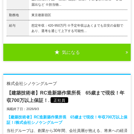
届出など ※担当物...
勤務地
東京都新宿区
給与
想定年収：420-950万円 ※予定年収はあくまでも目安の金額で
あり、選考を通じて上下する可能性...
気になる
株式会社シノケングループ
【建築技術者】RC造新築作業所長 65歳まで現役！年
収700万以上保証！.
正社員
掲載終了日：2026/9/3
【建築技術者】RC造新築作業所長 65歳まで現役！年収700万以上保
証！/株式会社シノケングループ
当社グループは、創業から30年間、会社員層が抱える、将来への経済