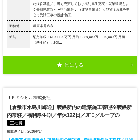
た経営基盤／手当も充実しており福利厚生充実・就業環境もよ
く長期就業◎～ ■担当業務： （建築事業部）大型物流倉庫を中
心に元請工事の設計/施工...
勤務地
兵庫県尼崎市
給与
想定年収：610-1160万円 月給：289,000円～549,000円 月額
（基本給）：280...
気になる
ＪＦＥシビル株式会社
【倉敷市水島川崎通】製鉄所内の建築施工管理※製鉄所
内常駐／福利厚生◎／年休122日／JFEグループの
正社員
掲載終了日：2026/8/14
【倉敷市水島川崎通】製鉄所内の建築施工管理※製鉄所内常駐／福利