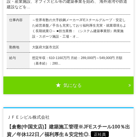
設・産業施設、オフィスビル等の建築事業を始め、 海外港湾や鉄道
建設などを...
仕事内容
～世界有数の大手鉄鋼メーカーJFEスチールグループ・安定し
た経営基盤／手当も充実しており福利厚生充実・就業環境もよ
く長期就業◎～ ■担当業務： （システム建築事業部）商業施
設・スポーツ施設・工場・オ...
勤務地
大阪府大阪市北区
給与
想定年収：610-1160万円 月給：289,000円～549,000円 月額
（基本給）：280...
気になる
ＪＦＥシビル株式会社
【倉敷(中国支店)】建築施工管理※JFEスチール100％出
資／年休122日／福利厚生＆安定性◎.
正社員