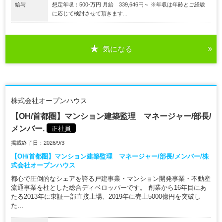
給与
想定年収：500-万円 月給 339,646円～ ※年収は年齢とご経験
に応じて検討させて頂きます...
気になる
株式会社オープンハウス
【OH/首都圏】マンション建築監理 マネージャー/部長/
メンバー.
正社員
掲載終了日：2026/9/3
【OH/首都圏】マンション建築監理 マネージャー/部長/メンバー/株
式会社オープンハウス
都心で圧倒的なシェアを誇る戸建事業・マンション開発事業・不動産
流通事業を柱とした総合ディベロッパーです。 創業から16年目にあ
たる2013年に東証一部直接上場、2019年に売上5000億円を突破し
た...