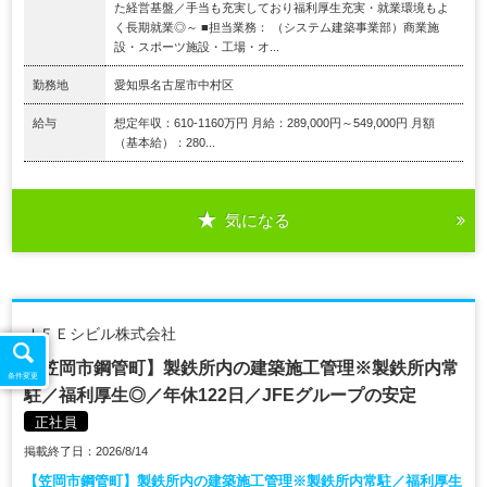
た経営基盤／手当も充実しており福利厚生充実・就業環境もよ
く長期就業◎～ ■担当業務： （システム建築事業部）商業施
設・スポーツ施設・工場・オ...
勤務地
愛知県名古屋市中村区
給与
想定年収：610-1160万円 月給：289,000円～549,000円 月額
（基本給）：280...
気になる
ＪＦＥシビル株式会社
【笠岡市鋼管町】製鉄所内の建築施工管理※製鉄所内常
条件変更
駐／福利厚生◎／年休122日／JFEグループの安定
正社員
掲載終了日：2026/8/14
【笠岡市鋼管町】製鉄所内の建築施工管理※製鉄所内常駐／福利厚生