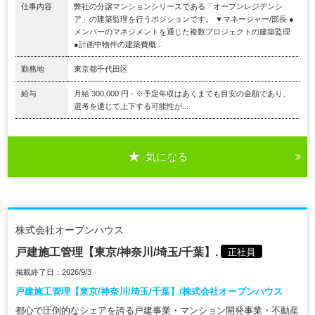
仕事内容
弊社の分譲マンションシリーズである「オープンレジデンシ
ア」の建築監理を行うポジションです。 ▼マネージャー/部長 ●
メンバーのマネジメントを通じた複数プロジェクトの建築監理
●計画中物件の建築費概...
勤務地
東京都千代田区
給与
月給 300,000 円 - ※予定年収はあくまでも目安の金額であり、
選考を通じて上下する可能性が...
気になる
株式会社オープンハウス
戸建施工管理【東京/神奈川/埼玉/千葉】.
正社員
掲載終了日：2026/9/3
戸建施工管理【東京/神奈川/埼玉/千葉】/株式会社オープンハウス
都心で圧倒的なシェアを誇る戸建事業・マンション開発事業・不動産