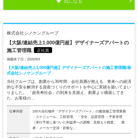
気になる
株式会社シノケングループ
【大阪/連結売上1,000億円超】デザイナーズアパートの
施工管理職.
正社員
掲載終了日：2026/9/3
【大阪/連結売上1,000億円超】デザイナーズアパートの施工管理職/株
式会社シノケングループ
当社グループは、創業から30年間、会社員層が抱える、将来への経済
的な不安を解消する資産づくりのサポートを中心に実績を築いてまい
りました。 「超長寿社会」の到来を見据え、創業より構築してき
た、お客様の...
仕事内容
100％自社物件「デザイナーズアパート」の建築施工管理業務
・スケジュール、工程管理、 ・安全、品質管理 ・予算管理
（実行予算に基づいた利益率への調整、見積もり精査、 業
者・メーカー交渉・折衝な...