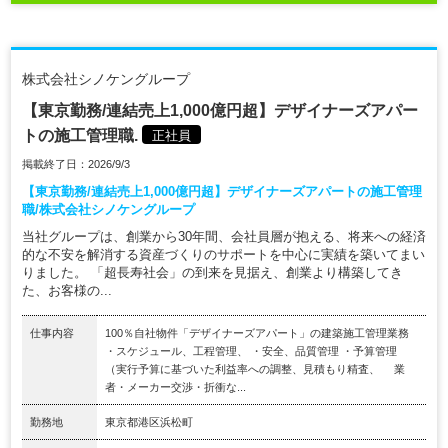
株式会社シノケングループ
【東京勤務/連結売上1,000億円超】デザイナーズアパー
トの施工管理職.
正社員
掲載終了日：2026/9/3
【東京勤務/連結売上1,000億円超】デザイナーズアパートの施工管理
職/株式会社シノケングループ
当社グループは、創業から30年間、会社員層が抱える、将来への経済
的な不安を解消する資産づくりのサポートを中心に実績を築いてまい
りました。 「超長寿社会」の到来を見据え、創業より構築してき
た、お客様の...
仕事内容
100％自社物件「デザイナーズアパート」の建築施工管理業務
・スケジュール、工程管理、 ・安全、品質管理 ・予算管理
（実行予算に基づいた利益率への調整、見積もり精査、 業
者・メーカー交渉・折衝な...
勤務地
東京都港区浜松町