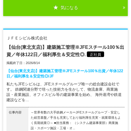
気になる
ＪＦＥシビル株式会社
【仙台(東北支店)】建築施工管理※JFEスチール100％出
資／年休122日／福利厚生＆安定性◎.
正社員
掲載終了日：2026/8/14
【仙台(東北支店)】建築施工管理※JFEスチール100％出資／年休122
日／福利厚生＆安定性◎/JF
私たちJFEシビルは、JFEスチールグループ唯一の総合建設会社で
す。 鉄鋼関連分野で培った技術力を生かして、物流倉庫、商業施
設・産業施設、オフィスビル等の建築事業を始め、 海外港湾や鉄道
建設などを...
仕事内容
～世界有数の大手鉄鋼メーカーJFEスチールグループ・安定し
た経営基盤／手当も充実しており福利厚生充実・就業環境もよ
く長期就業◎～ ■担当業務： （システム建築事業部）商業施
設・スポーツ施設・工場・オ...