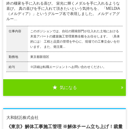
終の棲家を手に入れる喜び。 栄光に輝くメダルを手に入れるような
喜び。 真の喜びを手に入れて頂きたいという気持ちを、 「MELDIA
（メルディア）」というグループ名で表現しました。 メルディアグ
ルー...
仕事内容
このポジションでは、自社の開発部門が仕入れた土地における
木造アパートの建築施工管理業務全般をお任せします。 〈具体
的には〉 工程と品質の管理を中心に、現場での工事立会いを行
います。 また、発注業...
勤務地
東京都新宿区
給与
※詳細は転職エージェントへお問い合わせください。
気になる
大和財託株式会社
《東京》解体工事施工管理 ※解体チーム立ち上げ！裁量