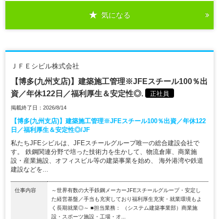
気になる
ＪＦＥシビル株式会社
【博多(九州支店)】建築施工管理※JFEスチール100％出
資／年休122日／福利厚生＆安定性◎.
正社員
掲載終了日：2026/8/14
【博多(九州支店)】建築施工管理※JFEスチール100％出資／年休122
日／福利厚生＆安定性◎/JF
私たちJFEシビルは、JFEスチールグループ唯一の総合建設会社で
す。 鉄鋼関連分野で培った技術力を生かして、物流倉庫、商業施
設・産業施設、オフィスビル等の建築事業を始め、 海外港湾や鉄道
建設などを...
仕事内容
～世界有数の大手鉄鋼メーカーJFEスチールグループ・安定し
た経営基盤／手当も充実しており福利厚生充実・就業環境もよ
く長期就業◎～ ■担当業務： （システム建築事業部）商業施
設・スポーツ施設・工場・オ...