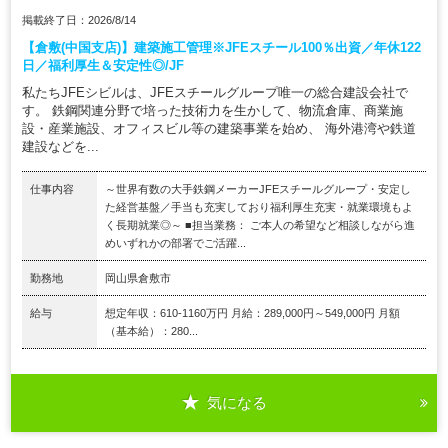
掲載終了日：2026/8/14
【倉敷(中国支店)】建築施工管理※JFEスチール100％出資／年休122
日／福利厚生＆安定性◎/JF
私たちJFEシビルは、JFEスチールグループ唯一の総合建設会社で
す。 鉄鋼関連分野で培った技術力を生かして、物流倉庫、商業施
設・産業施設、オフィスビル等の建築事業を始め、 海外港湾や鉄道
建設などを...
仕事内容
～世界有数の大手鉄鋼メーカーJFEスチールグループ・安定し
た経営基盤／手当も充実しており福利厚生充実・就業環境もよ
く長期就業◎～ ■担当業務： ご本人の希望など相談しながら進
めいずれかの部署でご活躍...
勤務地
岡山県倉敷市
給与
想定年収：610-1160万円 月給：289,000円～549,000円 月額
（基本給）：280...
気になる