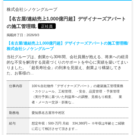
株式会社シノケングループ
【名古屋/連結売上1,000億円超】デザイナーズアパート
の施工管理職.
正社員
掲載終了日：2026/9/3
【名古屋/連結売上1,000億円超】デザイナーズアパートの施工管理職/
株式会社シノケングループ
当社グループは、創業から30年間、会社員層が抱える、将来への経済
的な不安を解消する資産づくりのサポートを中心に実績を築いてまい
りました。 「超長寿社会」の到来を見据え、創業より構築してき
た、お客様の...
仕事内容
100％自社物件「デザイナーズアパート」の建築施工管理業務
・スケジュール、工程管理、 ・安全、品質管理 ・予算管理
（実行予算に基づいた利益率への調整、見積もり精査、 業
者・メーカー交渉・折衝な...
勤務地
愛知県名古屋市中村区
給与
想定年収：500-万円 月給 334,380円～ ※年収は年齢とご経験
に応じて検討させて頂きます...