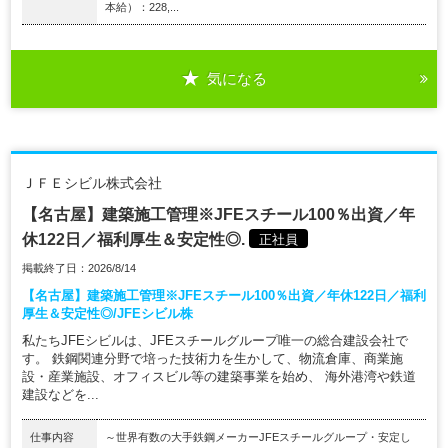
本給）：228,...
気になる
ＪＦＥシビル株式会社
【名古屋】建築施工管理※JFEスチール100％出資／年
休122日／福利厚生＆安定性◎.
正社員
掲載終了日：2026/8/14
【名古屋】建築施工管理※JFEスチール100％出資／年休122日／福利
厚生＆安定性◎/JFEシビル株
私たちJFEシビルは、JFEスチールグループ唯一の総合建設会社で
す。 鉄鋼関連分野で培った技術力を生かして、物流倉庫、商業施
設・産業施設、オフィスビル等の建築事業を始め、 海外港湾や鉄道
建設などを...
仕事内容
～世界有数の大手鉄鋼メーカーJFEスチールグループ・安定し