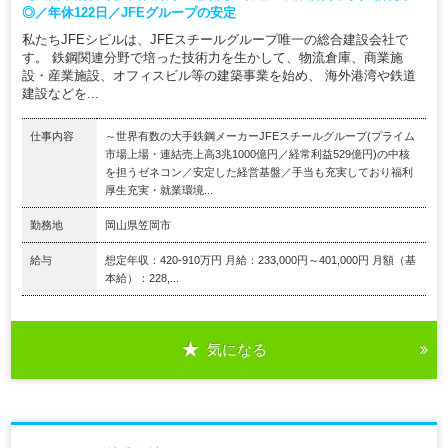
◎／年休122日／JFEグループの安定
私たちJFEシビルは、JFEスチールグループ唯一の総合建設会社で
す。 鉄鋼関連分野で培った技術力を生かして、物流倉庫、商業施
設・産業施設、オフィスビル等の建築事業を始め、 海外港湾や鉄道
建設などを...
仕事内容
～世界有数の大手鉄鋼メーカーJFEスチールグループ(プライム
市場上場・連結売上高3兆1000億円／経常利益529億円)の中核
を担うゼネコン／安定した経営基盤／手当も充実しており福利
厚生充実・就業環境...
勤務地
岡山県笠岡市
給与
想定年収：420-910万円 月給：233,000円～401,000円 月額（基
本給）：228,...
気になる