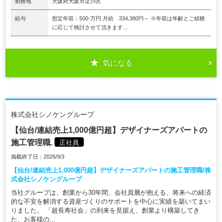
勤務地
大阪府大阪市淀川区
給与
想定年収：500-万円 月給 334,380円～ ※年収は年齢とご経験
に応じて検討させて頂きます...
気になる
株式会社シノケングループ
【仙台/連結売上1,000億円超】デザイナーズアパートの
施工管理職.
正社員
掲載終了日：2026/9/3
【仙台/連結売上1,000億円超】デザイナーズアパートの施工管理職/株
式会社シノケングループ
当社グループは、創業から30年間、会社員層が抱える、将来への経済
的な不安を解消する資産づくりのサポートを中心に実績を築いてまい
りました。 「超長寿社会」の到来を見据え、創業より構築してき
た、お客様の...