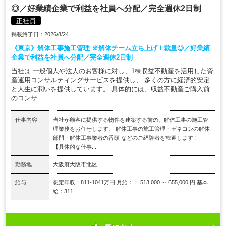
◎／好業績企業で利益を社員へ分配／完全週休2日制
正社員
掲載終了日：2026/8/24
《東京》解体工事施工管理 ※解体チーム立ち上げ！裁量◎／好業績
企業で利益を社員へ分配／完全週休2日制
当社は 一般個人や法人のお客様に対し、1棟収益不動産を活用した資
産運用コンサルティングサービスを提供し、 多くの方に経済的安定
と人生に潤いを提供しています。 具体的には、収益不動産ご購入前
のコンサ...
仕事内容
当社が顧客に提供する物件を建築する前の、解体工事の施工管
理業務をお任せします。 解体工事の施工管理・ゼネコンの解体
部門・解体工事業者の番頭 などのご経験者を歓迎します！
【具体的な仕事...
勤務地
大阪府大阪市北区
給与
想定年収：811-1041万円 月給：： 513,000 ～ 655,000 円 基本
給：311...