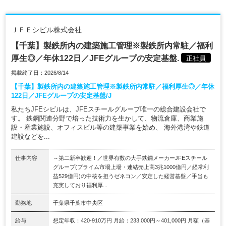
ＪＦＥシビル株式会社
【千葉】製鉄所内の建築施工管理※製鉄所内常駐／福利
厚生◎／年休122日／JFEグループの安定基盤.
正社員
掲載終了日：2026/8/14
【千葉】製鉄所内の建築施工管理※製鉄所内常駐／福利厚生◎／年休
122日／JFEグループの安定基盤/J
私たちJFEシビルは、JFEスチールグループ唯一の総合建設会社で
す。 鉄鋼関連分野で培った技術力を生かして、物流倉庫、商業施
設・産業施設、オフィスビル等の建築事業を始め、 海外港湾や鉄道
建設などを...
仕事内容
～第二新卒歓迎！／世界有数の大手鉄鋼メーカーJFEスチール
グループ(プライム市場上場・連結売上高3兆1000億円／経常利
益529億円)の中核を担うゼネコン／安定した経営基盤／手当も
充実しており福利厚...
勤務地
千葉県千葉市中央区
給与
想定年収：420-910万円 月給：233,000円～401,000円 月額（基