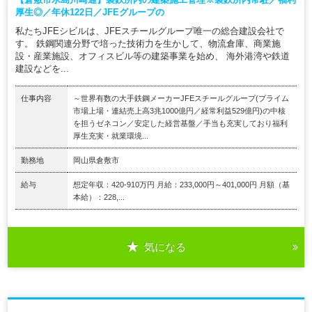
厚生◎／年休122日／JFEグループの
私たちJFEシビルは、JFEスチールグループ唯一の総合建設会社で
す。 鉄鋼関連分野で培った技術力を生かして、物流倉庫、商業施
設・産業施設、オフィスビル等の建築事業を始め、 海外港湾や鉄道
建設などを...
仕事内容
～世界有数の大手鉄鋼メーカーJFEスチールグループ(プライム
市場上場・連結売上高3兆1000億円／経常利益529億円)の中核
を担うゼネコン／安定した経営基盤／手当も充実しており福利
厚生充実・就業環境...
勤務地
岡山県倉敷市
給与
想定年収：420-910万円 月給：233,000円～401,000円 月額（基
本給）：228,...
気になる