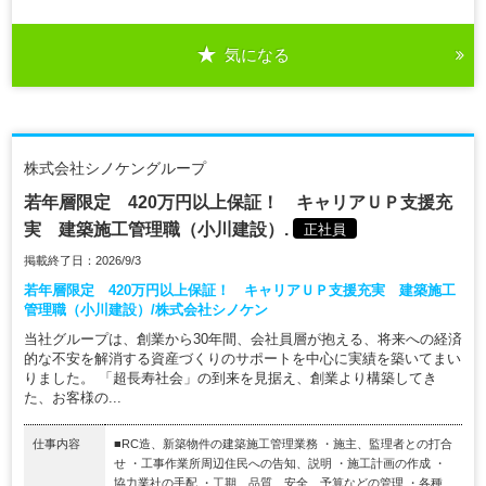
気になる
株式会社シノケングループ
若年層限定 420万円以上保証！ キャリアＵＰ支援充
実 建築施工管理職（小川建設）.
正社員
掲載終了日：2026/9/3
若年層限定 420万円以上保証！ キャリアＵＰ支援充実 建築施工
管理職（小川建設）/株式会社シノケン
当社グループは、創業から30年間、会社員層が抱える、将来への経済
的な不安を解消する資産づくりのサポートを中心に実績を築いてまい
りました。 「超長寿社会」の到来を見据え、創業より構築してき
た、お客様の...
仕事内容
■RC造、新築物件の建築施工管理業務 ・施主、監理者との打合
せ ・工事作業所周辺住民への告知、説明 ・施工計画の作成 ・
協力業社の手配 ・工期、品質、安全、予算などの管理 ・各種