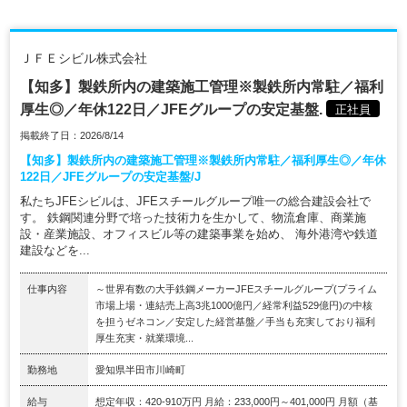
ＪＦＥシビル株式会社
【知多】製鉄所内の建築施工管理※製鉄所内常駐／福利
厚生◎／年休122日／JFEグループの安定基盤.
正社員
掲載終了日：2026/8/14
【知多】製鉄所内の建築施工管理※製鉄所内常駐／福利厚生◎／年休
122日／JFEグループの安定基盤/J
私たちJFEシビルは、JFEスチールグループ唯一の総合建設会社で
す。 鉄鋼関連分野で培った技術力を生かして、物流倉庫、商業施
設・産業施設、オフィスビル等の建築事業を始め、 海外港湾や鉄道
建設などを...
仕事内容
～世界有数の大手鉄鋼メーカーJFEスチールグループ(プライム
市場上場・連結売上高3兆1000億円／経常利益529億円)の中核
を担うゼネコン／安定した経営基盤／手当も充実しており福利
厚生充実・就業環境...
勤務地
愛知県半田市川崎町
給与
想定年収：420-910万円 月給：233,000円～401,000円 月額（基