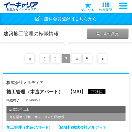
転職ならイーキャリア
気になる
検索履歴
無料会員登録はこちらから
建築施工管理の転職情報
条件変更
前の
1
30
2
件
3
4
5
次の
30
株式会社メルディア
施工管理（木造アパート） 【MAI】.
正社員
掲載終了日：2026/8/21
設立20年以上
完全週休2日制
オフィス内分煙/禁煙
施工管理（木造アパート） 【MAI】/株式会社メルディア