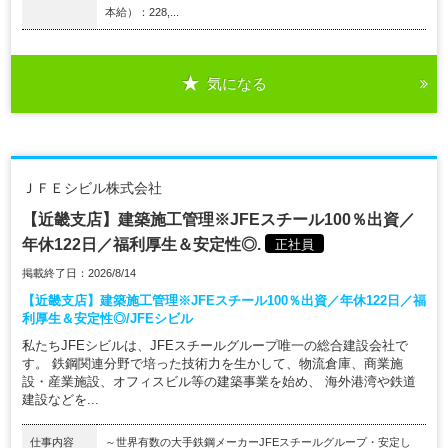
本給）：228,...
気になる
ＪＦＥシビル株式会社
【近畿支店】建築施工管理※JFEスチール100％出資／
年休122日／福利厚生＆安定性◎.
正社員
掲載終了日：2026/8/14
【近畿支店】建築施工管理※JFEスチール100％出資／年休122日／福
利厚生＆安定性◎/JFEシビル
私たちJFEシビルは、JFEスチールグループ唯一の総合建設会社で
す。 鉄鋼関連分野で培った技術力を生かして、物流倉庫、商業施
設・産業施設、オフィスビル等の建築事業を始め、 海外港湾や鉄道
建設などを...
仕事内容
～世界有数の大手鉄鋼メーカーJFEスチールグループ・安定し