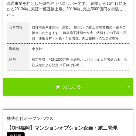
流通事業を柱とした総合ディベロッパーです。 創業から16年目にあ
たる2013年に東証一部直接上場、2019年に売上5000億円を突破し
た...
仕事内容
自社木造戸建住宅（注文5：建売5）の施工管理業務の一連をご
担当いただきます。 建築施工計画の作成、納期までの工程・品
質・使用資材・人員・予算管理、周辺住民への安全管理等
勤務地
東京都
給与
想定年収：462-1200万円 ※経験およびスキルなど考慮の上、当
社規定により決定 ※詳細は転職...
気になる
株式会社オープンハウス
【OH/福岡】マンションオプション企画・施工管理.
正社員