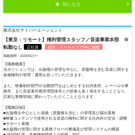
気になる
詳細を見る
株式会社サイバーエージェント
【東京：リモート】権利管理スタッフ／音楽事業本部 ※
転勤なし
正社員
紹介：
イーキャリアFA
に掲載
掲載期間：2026/5/21〜
【職務概要】
当ポジションでは、出版権の管理を中心に、原盤権を含む音楽に関する
各種権利の管理・運用を担っていただきます。
また、映像制作部門や法務部門をはじめとする社内各所、レーベルや事
務所、また音楽著作権管理団体等との折衝も多く発生することとなり、
広範な業務領域に携わっていただくこととなります。
【職務詳細】
■出版権を中心とした楽曲（原盤権を含む）の管理及び届出業務
■映像コンテンツで使用される音楽の権利に関する社内外の交渉・調整
■サポート業務
■出版権の管理に関する業務フローの整備及び管理システムの構築
■JASRAC等、各種権利団体との折衝、対応