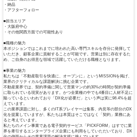
・納品
・アフターフォロー
■担当エリア
・大阪府中心
・その他関西方面での可能性あり
■職種の魅力
本ポジションではこれまでに培われた高い専門スキルを存分に発揮して
いただき、顧客企業に貢献することが可能です。営業は別に存在するた
め、ご自身のお得意な領域で活躍していただける職種となります。
■事業の魅力
私たちは「不動産取引を快適に、オープンに」というMISSIONを掲げ、
業界のクリティカルな課題解決に挑む企業です。
不動産業界では、契約準備に関して営業マンの約30%の時間が契約準備
に取られている現実があります。かつ全業種の中でも4番目に人材不足に
陥っているといわれており「DX化が必要だ」という声は実に98.4%を超
えています。
この業界課題に対し、多くのIT系プレイヤーは集客、内見等の部分のDX
化を提案していますが、私たちは本質はそこではなく「契約」業務にあ
ると考えています。
私たちのメイン事業である電子契約サービス「PICKFORM」はすでに業
界を牽引するエンタープライズ企業にも利用をしていただいており、DX
化の側面からその業界課題の解決支援に挑んでいます。