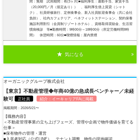
間：無期 試用期間：有(3ヶ月)■福利厚生：通勤手当、家賃手当
（20,000円／月（規定あり）） 、福利厚生借上賃貸（シャト
ク）、社員研修旅行、定例食事会、新入社員歓迎食事会（共に会社
負担）、社内カフェテリア、ベネフィットステーション、契約保養
施設利用割引（会員制リゾートホテル）、資格取得奨励金、生活習
慣病検診 等■勤務時間：9時00分～18時00分（所定労働時間8時
間） 休憩時間：60分■喫煙情報：屋内禁煙
気になる
詳細を見る
オーガニックグループ株式会社
【東京】不動産管理◆年商40億の急成長ベンチャー／未経
験可
正社員
紹介：
イーキャリアFA
に掲載
掲載期間：2026/5/21〜
【職務内容】
＜不動産管理事業の立ち上げフェーズ、管理や企画で物件価値を育てる
仕事＞
■保有物件の管理・運営
■入居者対応（公式LINE）、テナント調整、物件の現地確認