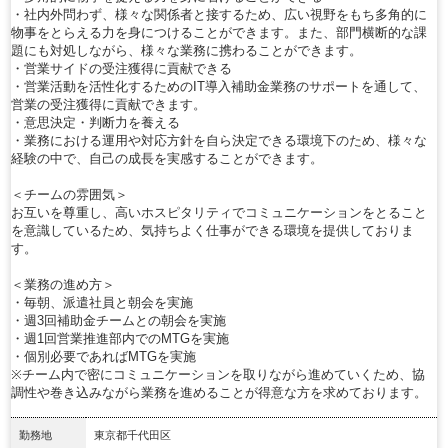
・社内外問わず、様々な関係者と接するため、広い視野をもち多角的に
物事をとらえる力を身につけることができます。また、部門横断的な課
題にも対処しながら、様々な業務に携わることができます。
・営業サイドの受注獲得に貢献できる
・営業活動を活性化するためのIT導入補助金業務のサポートを通して、
営業の受注獲得に貢献できます。
・意思決定・判断力を養える
・業務における運用や対応方針を自ら決定できる環境下のため、様々な
経験の中で、自己の成長を実感することができます。
＜チームの雰囲気＞
お互いを尊重し、高いホスピタリティでコミュニケーションをとること
を意識しているため、気持ちよく仕事ができる環境を提供しておりま
す。
＜業務の進め方＞
・毎朝、派遣社員と朝会を実施
・週3回補助金チームとの朝会を実施
・週1回営業推進部内でのMTGを実施
・個別必要であればMTGを実施
※チーム内で密にコミュニケーションを取りながら進めていくため、協
調性や巻き込みながら業務を進めることが得意な方を求めております。
勤務地
東京都千代田区