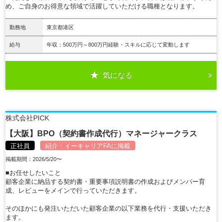
め、ご自身のお得意な領域で活躍していただける職種となります。
勤務地
東京都港区
給与
年収：500万円～800万円経験・スキルに応じて変動します
気になる
詳細を見る
株式会社PICK
【大阪】BPO（契約書作成代行）マネージャークラス
正社員
紹介：
イーキャリアFA
に掲載
掲載期間：2026/5/20〜
■お任せしたいこと
顧客企業に納品する契約書・重要事項説明書の作成およびメンバー育
成、レビューをメインで行っていただきます。
そのほかにも発注いただいた顧客企業の以下業務を代行・支援いただき
ます。