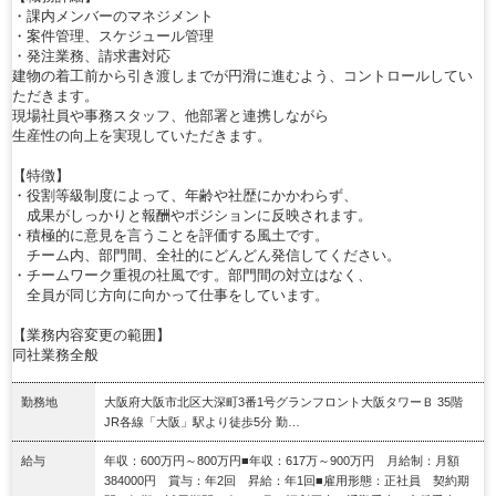
・課内メンバーのマネジメント
・案件管理、スケジュール管理
・発注業務、請求書対応
建物の着工前から引き渡しまでが円滑に進むよう、コントロールしてい
ただきます。
現場社員や事務スタッフ、他部署と連携しながら
生産性の向上を実現していただきます。
【特徴】
・役割等級制度によって、年齢や社歴にかかわらず、
成果がしっかりと報酬やポジションに反映されます。
・積極的に意見を言うことを評価する風土です。
チーム内、部門間、全社的にどんどん発信してください。
・チームワーク重視の社風です。部門間の対立はなく、
全員が同じ方向に向かって仕事をしています。
【業務内容変更の範囲】
同社業務全般
勤務地
大阪府大阪市北区大深町3番1号グランフロント大阪タワーＢ 35階
JR各線「大阪」駅より徒歩5分 勤…
給与
年収：600万円～800万円■年収：617万～900万円 月給制：月額
384000円 賞与：年2回 昇給：年1回■雇用形態：正社員 契約期