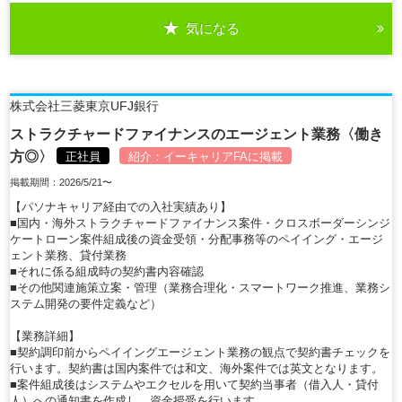
気になる
詳細を見る
株式会社三菱東京UFJ銀行
ストラクチャードファイナンスのエージェント業務〈働き
方◎〉
正社員
紹介：
イーキャリアFA
に掲載
掲載期間：2026/5/21〜
【パソナキャリア経由での入社実績あり】
■国内・海外ストラクチャードファイナンス案件・クロスボーダーシンジ
ケートローン案件組成後の資金受領・分配事務等のペイイング・エージ
ェント業務、貸付業務
■それに係る組成時の契約書内容確認
■その他関連施策立案・管理（業務合理化・スマートワーク推進、業務シ
ステム開発の要件定義など）
【業務詳細】
■契約調印前からペイイングエージェント業務の観点で契約書チェックを
行います。契約書は国内案件では和文、海外案件では英文となります。
■案件組成後はシステムやエクセルを用いて契約当事者（借入人・貸付
人）への通知書を作成し、資金授受を行います。