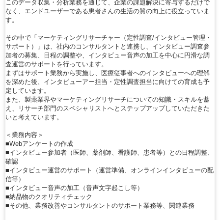
このデータ収集・分析業務を通じて、企業の課題解決に寄与するだけで
なく、エンドユーザーである患者さんの生活の質の向上に役立っていま
す。
その中で「マーケティングリサーチャー（定性調査/インタビュー管理・
サポート）」は、社内のコンサルタントと連携し、インタビュー調査参
加者の募集、日程の調整や、インタビュー音声の加工を中心に円滑な調
査運営のサポートを行っています。
まずはサポート業務から実施し、医療従事者へのインタビューへの理解
を深めた後、インタビューアー担当・定性調査担当に向けての育成も予
定しています。
また、製薬業界やマーケティングリサーチについての知識・スキルを蓄
え、リサーチ部門のスペシャリストへとステップアップしていただきた
いと考えています。
＜業務内容＞
■Webアンケートの作成
■インタビュー参加者（医師、薬剤師、看護師、患者等）との日程調整、
確認
■インタビュー運営のサポート（運営準備、オンラインインタビューの配
信等）
■インタビュー音声の加工（音声文字起こし等）
■納品物のクオリティチェック
■その他、業務改善やコンサルタントのサポート業務等、関連業務