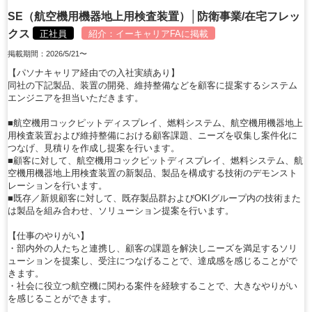
SE（航空機用機器地上用検査装置）│防衛事業/在宅フレッ
クス
正社員
紹介：
イーキャリアFA
に掲載
掲載期間：2026/5/21〜
【パソナキャリア経由での入社実績あり】
同社の下記製品、装置の開発、維持整備などを顧客に提案するシステム
エンジニアを担当いただきます。
■航空機用コックピットディスプレイ、燃料システム、航空機用機器地上
用検査装置および維持整備における顧客課題、ニーズを収集し案件化に
つなげ、見積りを作成し提案を行います。
■顧客に対して、航空機用コックピットディスプレイ、燃料システム、航
空機用機器地上用検査装置の新製品、製品を構成する技術のデモンスト
レーションを行います。
■既存／新規顧客に対して、既存製品群およびOKIグループ内の技術また
は製品を組み合わせ、ソリューション提案を行います。
【仕事のやりがい】
・部内外の人たちと連携し、顧客の課題を解決しニーズを満足するソリ
ューションを提案し、受注につなげることで、達成感を感じることがで
きます。
・社会に役立つ航空機に関わる案件を経験することで、大きなやりがい
を感じることができます。