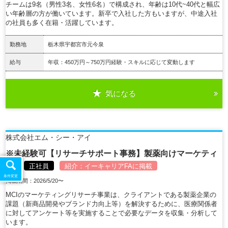
チームは9名（男性3名、女性6名）で構成され、年齢は10代~40代と幅広
い年齢層の方が働いています。新卒で入社した方もいますが、中途入社
の社員も多く在籍・活躍しています。
勤務地
栃木県宇都宮市元今泉
給与
年収：450万円～750万円経験・スキルに応じて変動します
気になる
詳細を見る
株式会社エム・シー・アイ
※未経験可【リサーチサポート事務】製薬向けマーケティ
ング
正社員
紹介：
イーキャリアFA
に掲載
条件変更
掲載期間：2026/5/20〜
MCIのマーケティングリサーチ事業は、クライアントである製薬企業の
課題（新商品開発やブランド力向上等）を解決するために、医療関係者
に対してアンケート等を実施することで必要なデータを収集・分析して
います。