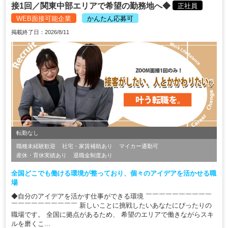
接1回／関東中部エリアで希望の勤務地へ◆
正社員
WEB面接可能企業
かんたん応募可
掲載終了日：2026/8/11
転勤なし
職種未経験歓迎
社宅・家賃補助あり
マイカー通勤可
産休・育休実績あり
退職金制度あり
全国どこでも働ける環境が整っており、個々のアイデアを活かせる職
場
◆自分のアイデアを活かす仕事ができる環境 ￣￣￣￣￣￣￣￣￣￣
￣￣￣￣￣￣￣￣￣￣ 新しいことに挑戦したいあなたにぴったりの
職場です。 全国に拠点があるため、 希望のエリアで働きながらスキ
ルを磨くこ...