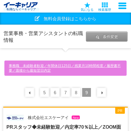
転職ならイーキャリア
気になる
検索履歴
無料会員登録はこちらから
営業事務・営業アシスタントの転職
条件変更
情報
事務職 未経験者歓迎／年間休日125日／残業月10時間程度／履歴書不
要／面接から最短翌日内定
前の
5
30
6
件
7
8
9
次の
30
PR
株式会社エスケーアイ
New
PRスタッフ◆未経験歓迎／内定率70％以上／ZOOM面