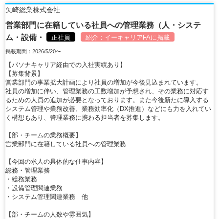
矢崎総業株式会社
営業部門に在籍している社員への管理業務（人・システ
ム・設備・
正社員
紹介：
イーキャリアFA
に掲載
掲載期間：2026/5/20〜
【パソナキャリア経由での入社実績あり】
【募集背景】
営業部門の事業拡大計画により社員の増加が今後見込まれています。
社員の増加に伴い、管理業務の工数増加が予想され、その業務に対応す
るための人員の追加が必要となっております。また今後新たに導入する
システム管理や業務改善、業務効率化（DX推進）などにも力を入れてい
く構想もあり、管理業務に携わる担当者を募集します。
【部・チームの業務概要】
営業部門に在籍している社員への管理業務
【今回の求人の具体的な仕事内容】
総務・管理業務
・総務業務
・設備管理関連業務
・システム管理関連業務 他
【部・チームの人数や雰囲気】