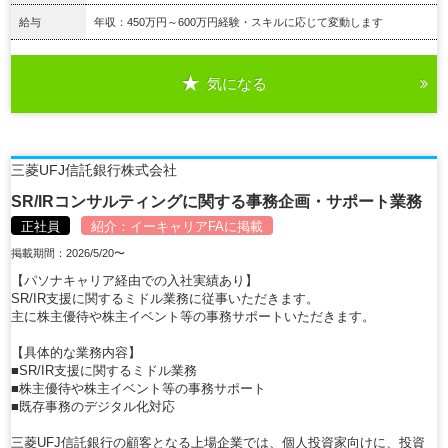
給与
年収：450万円～600万円経験・スキルに応じて変動します
気になる
詳細を見る
三菱UFJ信託銀行株式会社
SR/IRコンサルティングに関する事務企画・サポート業務
正社員
紹介：
イーキャリアFA
に掲載
掲載期間：2026/5/20〜
【パソナキャリア経由での入社実績あり】
SR/IR支援に関するミドル業務に従事いただきます。
主に株主優待や株主イベント等の事務サポートいただきます。
【具体的な業務内容】
■SR/IR支援に関するミドル業務
■株主優待や株主イベント等の事務サポート
■既存事務のデジタル化対応
三菱UFJ信託銀行の顧客となる上場企業では、個人投資家向けに、投資