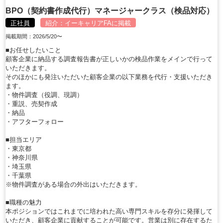
BPO（契約書作成代行）マネージャークラス（検品対応）
正社員
紹介：
イーキャリアFA
に掲載
掲載期間：2026/5/20〜
■お任せしたいこと
顧客企業に納品する調査報告書が正しいかの検品作業をメインで行って
いただきます。
そのほかにも発注いただいた顧客企業の以下業務を代行・支援いただき
ます。
・物件調査（役調、現調）
・重説、売契作成
・納品
・アフターフォロー
■担当エリア
・東京都
・神奈川県
・埼玉県
・千葉県
※物件調査がある場合の外出はいただきます。
■職種の魅力
本ポジションではこれまでに培われた高い専門スキルを存分に発揮して
いただき、顧客企業に貢献することが可能です。営業は別に存在するた