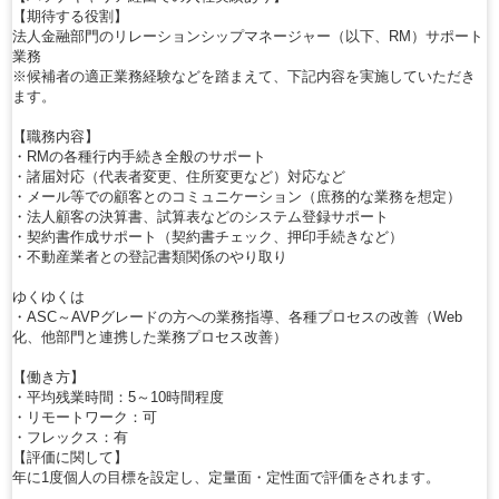
【期待する役割】
法人金融部門のリレーションシップマネージャー（以下、RM）サポート
業務
※候補者の適正業務経験などを踏まえて、下記内容を実施していただき
ます。
【職務内容】
・RMの各種行内手続き全般のサポート
・諸届対応（代表者変更、住所変更など）対応など
・メール等での顧客とのコミュニケーション（庶務的な業務を想定）
・法人顧客の決算書、試算表などのシステム登録サポート
・契約書作成サポート（契約書チェック、押印手続きなど）
・不動産業者との登記書類関係のやり取り
ゆくゆくは
・ASC～AVPグレードの方への業務指導、各種プロセスの改善（Web
化、他部門と連携した業務プロセス改善）
【働き方】
・平均残業時間：5～10時間程度
・リモートワーク：可
・フレックス：有
【評価に関して】
年に1度個人の目標を設定し、定量面・定性面で評価をされます。