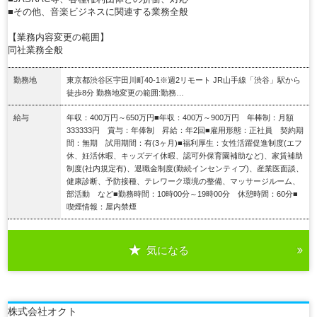
■その他、音楽ビジネスに関連する業務全般
【業務内容変更の範囲】
同社業務全般
勤務地
東京都渋谷区宇田川町40-1※週2リモート JR山手線「渋谷」駅から
徒歩8分 勤務地変更の範囲:勤務…
給与
年収：400万円～650万円■年収：400万～900万円 年棒制：月額
333333円 賞与：年俸制 昇給：年2回■雇用形態：正社員 契約期
間：無期 試用期間：有(3ヶ月)■福利厚生：女性活躍促進制度(エフ
休、妊活休暇、キッズデイ休暇、認可外保育園補助など)、家賃補助
制度(社内規定有)、退職金制度(勤続インセンティブ)、産業医面談、
健康診断、予防接種、テレワーク環境の整備、マッサージルーム、
部活動 など■勤務時間：10時00分～19時00分 休憩時間：60分■
喫煙情報：屋内禁煙
気になる
詳細を見る
株式会社オクト