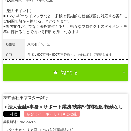
・残業時間：平均15時間程度
【魅力ポイント】
■エネルギーやインフラなど、多様で長期的な社会課題に対応する案件に
契約調印前から携わることができます。
■国内案件だけでなく海外案件もあり、様々なプロダクトのペイメント事
務に携わることで高い専門性が身に付きます。
勤務地
東京都千代田区
給与
年収：600万円～800万円経験・スキルに応じて変動します
気になる
詳細を見る
株式会社東京スター銀行
＜法人金融×事務＞サポート業務/残業5時間程度/転勤なし
正社員
紹介：
イーキャリアFA
に掲載
掲載期間：2026/5/21〜
【パソナキャリア経由での入社実績あり】