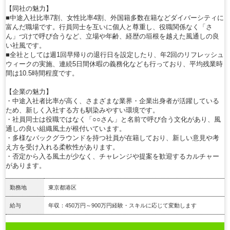
【同社の魅力】
■中途入社比率7割、女性比率4割、外国籍多数在籍などダイバーシティに
富んだ職場です。行員同士を互いに個人と尊重し、役職関係なく「さ
ん」づけで呼び合うなど、立場や年齢、経歴の垣根を越えた風通しの良
い社風です。
■全社としては週1回早帰りの退行日を設定したり、年2回のリフレッシュ
ウィークの実施、連続5日間休暇の義務化なども行っており、平均残業時
間は10.5時間程度です。
【企業の魅力】
・中途入社者比率が高く、さまざまな業界・企業出身者が活躍している
ため、新しく入社する方も馴染みやすい環境です。
・社員同士は役職ではなく「○○さん」と名前で呼び合う文化があり、風
通しの良い組織風土が根付いています。
・多様なバックグラウンドを持つ社員が在籍しており、新しい意見や考
え方を受け入れる柔軟性があります。
・否定から入る風土が少なく、チャレンジや提案を歓迎するカルチャー
があります。
勤務地
東京都港区
給与
年収：450万円～900万円経験・スキルに応じて変動します