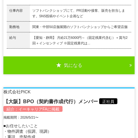
仕事内容
ソフトバンクショップにて、PR活動や接客、販売を担当しま
す。SNS投稿やイベント企画など
勤務地
関東・中部50店舗展開のソフトバンクショップからご希望店舗
給与
【愛知・静岡】 月給21万6000円～（固定残業代含む）＋賞与2
回＋インセンティブ ※固定残業代は...
気になる
株式会社PICK
【大阪】BPO（契約書作成代行）メンバー
正社員
紹介：
イーキャリアFA
に掲載
掲載期間：2026/5/21〜
■お任せしたいこと
・物件調査（役調、現調）
・重説、売契作成