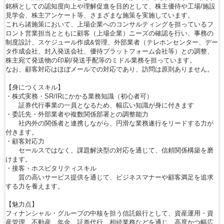
銘柄としての認知度向上や理解促進を目的として、株主優待や工場/施設
見学会、株主アンケート等、さまざまな施策を実施しています。
これら諸施策において、上場企業へのコンサルティングを担っているフ
ロント営業担当とともに顧客（上場企業）ニーズの確認を行い、事務の
制度設計、スケジュール作成&管理、外部業者（テレホンセンター、デー
タ作成会社、封入発送会社、優待プラットフォーム会社等）との調整、
株主宛て発送物の印刷/発送手配等のミドル業務を担っています。
なお、顧客対応はほぼメールでの対応であり、訪問は原則ありません。
【身につくスキル】
・株式実務・SR/IRにかかる業務知識（初心者可）
証券代行事業の一員となるため、幅広い知識が身に付きます
・委託先・外部業者や複数関係部署との調整能力
社内外の関係者と連携しながら、円滑な業務遂行をリードする力が
付きます。
・顧客対応力
セールスではなく、課題解決型の対応を通じて、信頼関係構築を磨
けます。
・接客・ホスピタリティスキル
質の高いサービス提供を通じて、ビジネスマナーや顧客満足を追求
する力を養えます。
【魅力点】
フィナンシャル・グループの中核を担う信託銀行として、資産運用・資
産管理、不動産、年金、証券代行、相続業務などを通じ、高度かつ幅広