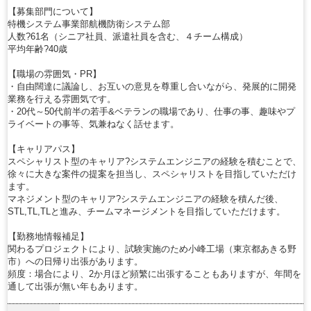
【募集部門について】
特機システム事業部航機防衛システム部
人数?61名（シニア社員、派遣社員を含む、４チーム構成）
平均年齢?40歳
【職場の雰囲気・PR】
・自由闊達に議論し、お互いの意見を尊重し合いながら、発展的に開発
業務を行える雰囲気です。
・20代～50代前半の若手&ベテランの職場であり、仕事の事、趣味やプ
ライベートの事等、気兼ねなく話せます。
【キャリアパス】
スペシャリスト型のキャリア?システムエンジニアの経験を積むことで、
徐々に大きな案件の提案を担当し、スペシャリストを目指していただけ
ます。
マネジメント型のキャリア?システムエンジニアの経験を積んだ後、
STL,TL,TLと進み、チームマネージメントを目指していただけます。
【勤務地情報補足】
関わるプロジェクトにより、試験実施のため小峰工場（東京都あきる野
市）への日帰り出張があります。
頻度：場合により、2か月ほど頻繁に出張することもありますが、年間を
通して出張が無い年もあります。