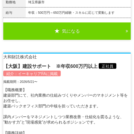
勤務地
埼玉県蕨市
給与
年収：500万円～650万円経験・スキルに応じて変動します
気になる
詳細を見る
大和財託株式会社
【大阪】建設サポート ※年収600万円以上
正社員
紹介：
イーキャリアFA
に掲載
掲載期間：2026/5/21〜
【職務概要】
建築部門にて、社内業務の仕組みづくりやメンバーのマネジメント等を
お任せし、
建築バックオフィス部門の中核を担っていただきます。
課内メンバーをマネジメントしつつ業務改善・仕組化を図るような、
”動かす力”と”現場感覚”が求められるポジションです。
【職務詳細】