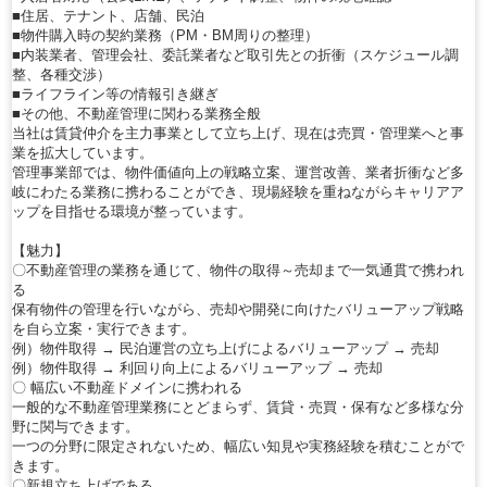
■住居、テナント、店舗、民泊
■物件購入時の契約業務（PM・BM周りの整理）
■内装業者、管理会社、委託業者など取引先との折衝（スケジュール調
整、各種交渉）
■ライフライン等の情報引き継ぎ
■その他、不動産管理に関わる業務全般
当社は賃貸仲介を主力事業として立ち上げ、現在は売買・管理業へと事
業を拡大しています。
管理事業部では、物件価値向上の戦略立案、運営改善、業者折衝など多
岐にわたる業務に携わることができ、現場経験を重ねながらキャリアア
ップを目指せる環境が整っています。
【魅力】
〇不動産管理の業務を通じて、物件の取得～売却まで一気通貫で携われ
る
保有物件の管理を行いながら、売却や開発に向けたバリューアップ戦略
を自ら立案・実行できます。
例）物件取得 → 民泊運営の立ち上げによるバリューアップ → 売却
例）物件取得 → 利回り向上によるバリューアップ → 売却
〇 幅広い不動産ドメインに携われる
一般的な不動産管理業務にとどまらず、賃貸・売買・保有など多様な分
野に関与できます。
一つの分野に限定されないため、幅広い知見や実務経験を積むことがで
きます。
〇新規立ち上げである