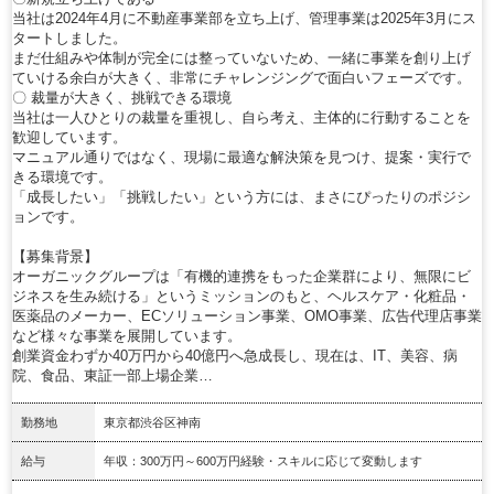
当社は2024年4月に不動産事業部を立ち上げ、管理事業は2025年3月にス
タートしました。
まだ仕組みや体制が完全には整っていないため、一緒に事業を創り上げ
ていける余白が大きく、非常にチャレンジングで面白いフェーズです。
〇 裁量が大きく、挑戦できる環境
当社は一人ひとりの裁量を重視し、自ら考え、主体的に行動することを
歓迎しています。
マニュアル通りではなく、現場に最適な解決策を見つけ、提案・実行で
きる環境です。
「成長したい」「挑戦したい」という方には、まさにぴったりのポジシ
ョンです。
【募集背景】
オーガニックグループは「有機的連携をもった企業群により、無限にビ
ジネスを生み続ける」というミッションのもと、ヘルスケア・化粧品・
医薬品のメーカー、ECソリューション事業、OMO事業、広告代理店事業
など様々な事業を展開しています。
創業資金わずか40万円から40億円へ急成長し、現在は、IT、美容、病
院、食品、東証一部上場企業…
勤務地
東京都渋谷区神南
給与
年収：300万円～600万円経験・スキルに応じて変動します