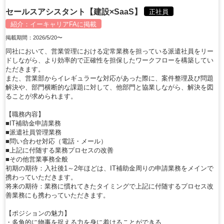
セールスアシスタント【建設×SaaS】
正社員
紹介：
イーキャリアFA
に掲載
掲載期間：2026/5/20〜
同社において、営業管理における定常業務を担っている派遣社員をリー
ドしながら、より効率的で正確性を担保したワークフローを構築してい
ただきます。
また、営業部からイレギュラーな対応があった際に、案件整理及び問題
解決や、部門横断的な課題に対して、他部門と協業しながら、解決を図
ることが求められます。
【職務内容】
■IT補助金申請業務
■派遣社員管理業務
■問い合わせ対応（電話・メール）
■上記に付随する業務プロセスの改善
■その他営業事務全般
初期の期待：入社後1～2年ほどは、IT補助金周りの申請業務をメインで
携わっていただきます。
将来の期待：業務に慣れてきたタイミングで上記に付随するプロセス改
善業務にも携わっていただきます。
【ポジションの魅力】
・多角的に物事を捉える力を身に着けることができる