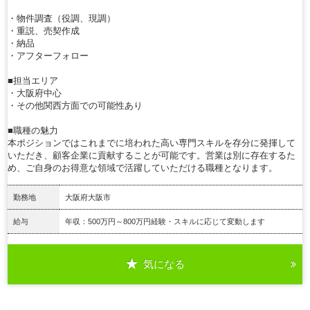
・物件調査（役調、現調）
・重説、売契作成
・納品
・アフターフォロー
■担当エリア
・大阪府中心
・その他関西方面での可能性あり
■職種の魅力
本ポジションではこれまでに培われた高い専門スキルを存分に発揮して
いただき、顧客企業に貢献することが可能です。営業は別に存在するた
め、ご自身のお得意な領域で活躍していただける職種となります。
勤務地
大阪府大阪市
給与
年収：500万円～800万円経験・スキルに応じて変動します
気になる
詳細を見る