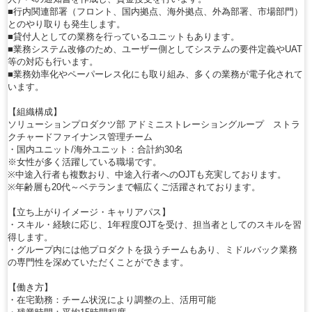
■行内関連部署（フロント、国内拠点、海外拠点、外為部署、市場部門）
とのやり取りも発生します。
■貸付人としての業務を行っているユニットもあります。
■業務システム改修のため、ユーザー側としてシステムの要件定義やUAT
等の対応も行います。
■業務効率化やペーパーレス化にも取り組み、多くの業務が電子化されて
います。
【組織構成】
ソリューションプロダクツ部 アドミニストレーショングループ ストラ
クチャードファイナンス管理チーム
・国内ユニット/海外ユニット：合計約30名
※女性が多く活躍している職場です。
※中途入行者も複数おり、中途入行者へのOJTも充実しております。
※年齢層も20代～ベテランまで幅広くご活躍されております。
【立ち上がりイメージ・キャリアパス】
・スキル・経験に応じ、1年程度OJTを受け、担当者としてのスキルを習
得します。
・グループ内には他プロダクトを扱うチームもあり、ミドルバック業務
の専門性を深めていただくことができます。
【働き方】
・在宅勤務：チーム状況により調整の上、活用可能