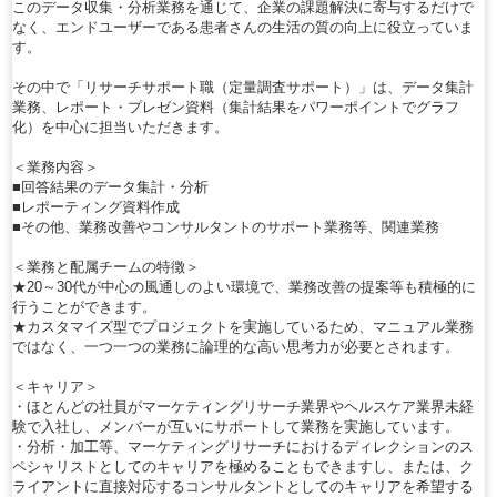
このデータ収集・分析業務を通じて、企業の課題解決に寄与するだけで
なく、エンドユーザーである患者さんの生活の質の向上に役立っていま
す。
その中で「リサーチサポート職（定量調査サポート）」は、データ集計
業務、レポート・プレゼン資料（集計結果をパワーポイントでグラフ
化）を中心に担当いただきます。
＜業務内容＞
■回答結果のデータ集計・分析
■レポーティング資料作成
■その他、業務改善やコンサルタントのサポート業務等、関連業務
＜業務と配属チームの特徴＞
★20～30代が中心の風通しのよい環境で、業務改善の提案等も積極的に
行うことができます。
★カスタマイズ型でプロジェクトを実施しているため、マニュアル業務
ではなく、一つ一つの業務に論理的な高い思考力が必要とされます。
＜キャリア＞
・ほとんどの社員がマーケティングリサーチ業界やヘルスケア業界未経
験で入社し、メンバーが互いにサポートして業務を実施しています。
・分析・加工等、マーケティングリサーチにおけるディレクションのス
ペシャリストとしてのキャリアを極めることもできますし、または、ク
ライアントに直接対応するコンサルタントとしてのキャリアを希望する