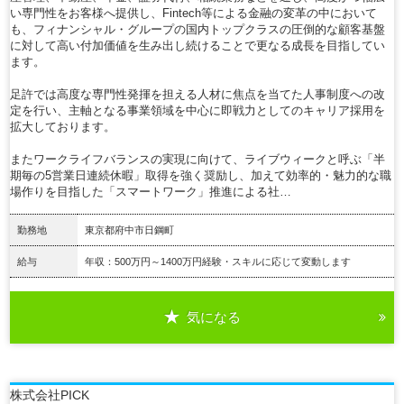
い専門性をお客様へ提供し、Fintech等による金融の変革の中において
も、フィナンシャル・グループの国内トップクラスの圧倒的な顧客基盤
に対して高い付加価値を生み出し続けることで更なる成長を目指してい
ます。
足許では高度な専門性発揮を担える人材に焦点を当てた人事制度への改
定を行い、主軸となる事業領域を中心に即戦力としてのキャリア採用を
拡大しております。
またワークライフバランスの実現に向けて、ライブウィークと呼ぶ「半
期毎の5営業日連続休暇」取得を強く奨励し、加えて効率的・魅力的な職
場作りを目指した「スマートワーク」推進による社…
勤務地
東京都府中市日鋼町
給与
年収：500万円～1400万円経験・スキルに応じて変動します
気になる
詳細を見る
株式会社PICK