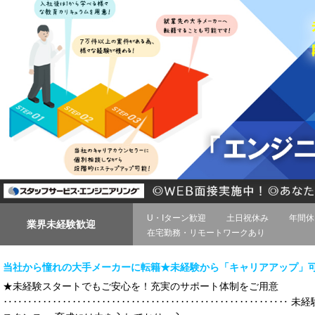
U・Iターン歓迎
土日祝休み
年間休
業界未経験歓迎
在宅勤務・リモートワークあり
当社から憧れの大手メーカーに転籍★未経験から「キャリアアップ」
★未経験スタートでもご安心を！充実のサポート体制をご用意
‥‥‥‥‥‥‥‥‥‥‥‥‥‥‥‥‥‥‥‥‥‥‥‥‥‥‥‥‥ 未経