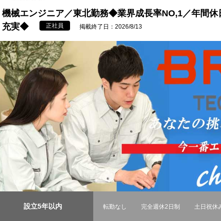
機械エンジニア／東北勤務◆業界成長率NO,1／年間休
充実◆
正社員
掲載終了日：2026/8/13
設立5年以内
転勤なし
完全週休2日制
土日祝休