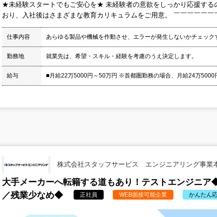
★未経験スタートでもご安心を★ 未経験者の意欲をしっかり応援する
おり、入社後はさまざまな教育カリキュラムをご用意。 ￣￣￣￣￣￣￣￣
仕事内容
あらゆる製品や機械を作動させ、エラーが発生しないかチェック
勤務地
就業先は、希望・スキル・経験を考慮のうえ決定します。
給与
■月給22万5000円～50万円 ※首都圏勤務の場合、月給24万5000円
株式会社スタッフサービス エンジニアリング事業
大手メーカーへ転籍する道もあり！テストエンジニア◆
／残業少なめ◆
正社員
WEB面接可能企業
かんたん