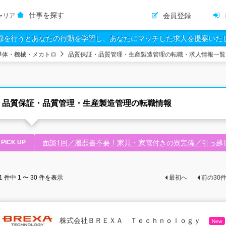
仕事を探す
会員登録
ャリア
録を行うとあなたの行動を学習し、あなたにマッチした求人を提案いた
導体・機械・メカトロ
品質保証・品質管理・生産製造管理の転職・求人情報一覧
品質保証・品質管理・生産製造管理の転職情報
PICK UP
面談1回／履歴書不要！家具・家電付きの寮完備／引っ越
1
件中
1 〜 30
件を表示
最初へ
前の
30
株式会社ＢＲＥＸＡ Ｔｅｃｈｎｏｌｏｇｙ
New