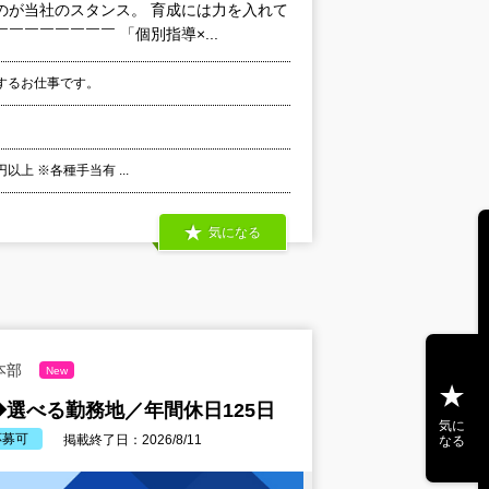
のが当社のスタンス。 育成には力を入れて
￣￣￣￣￣￣ 「個別指導×...
するお仕事です。
以上 ※各種手当有 ...
気になる
本部
New
選べる勤務地／年間休日125日
気に
応募可
掲載終了日：2026/8/11
なる