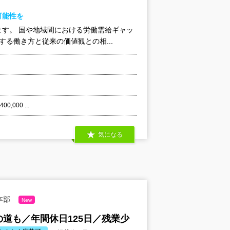
可能性を
す。 国や地域間における労働需給ギャッ
る働き方と従来の価値観との相...
。
000 ...
気になる
本部
New
道も／年間休日125日／残業少