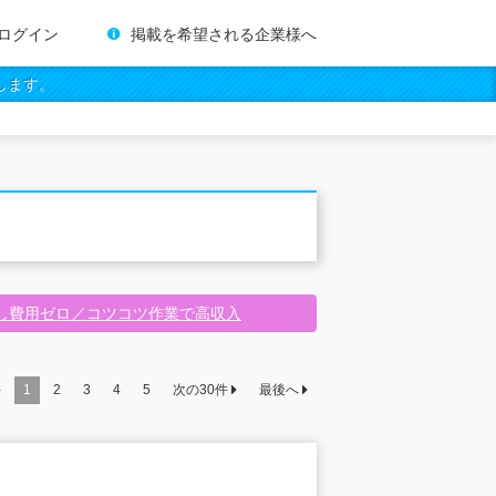
ログイン
掲載を希望される企業様へ
します。
し費用ゼロ／コツコツ作業で高収入
件
1
2
3
4
5
次の
30
件
最後へ