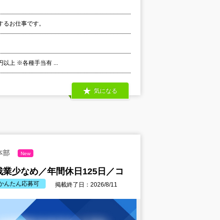
するお仕事です。
以上 ※各種手当有 ...
気になる
本部
New
業少なめ／年間休日125日／コ
かんたん応募可
掲載終了日：2026/8/11