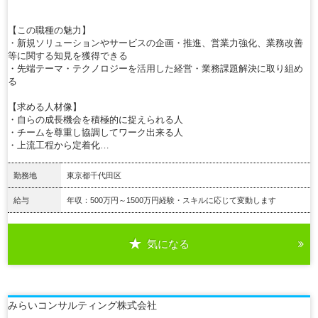
【この職種の魅力】
・新規ソリューションやサービスの企画・推進、営業力強化、業務改善
等に関する知見を獲得できる
・先端テーマ・テクノロジーを活用した経営・業務課題解決に取り組め
る
【求める人材像】
・自らの成長機会を積極的に捉えられる人
・チームを尊重し協調してワーク出来る人
・上流工程から定着化…
勤務地
東京都千代田区
給与
年収：500万円～1500万円経験・スキルに応じて変動します
気になる
詳細を見る
みらいコンサルティング株式会社