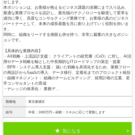
せします。
本ポジションは、お客様が抱えるビジネス課題の深層にまで入り込み、
最適な業務プロセスを設計し、最先端のテクノロジーを駆使して変革を
成功に導く、高度なコンサルティング業務です。お客様の真のビジネス
パートナーとして、未来の成長基盤を共に創り上げていく役割を担いま
す。
同時に、組織をリードする側面も併せ持つ、非常に裁量の大きなポジシ
ョンです。
【具体的な業務内容】
・AX戦略・上流設計支援： クライアントの経営層（CxO）に対し、AI活
用やデータ戦略を軸とした中長期的なITロードマップの策定・提案
・BPR・システム導入支援： 描いた戦略を具現化するため、業務フロー
の再設計からSaaSの導入、データ移行、定着化までのプロジェクト統括
・組織マネジメント： 組織のチームビルディング、採用計画の立案、若
手コンサルタントの育成
・ナレッジの体系化： 業務デ…
勤務地
東京都港区
給与
年収：1000万円～経験・スキルに応じて変動します
気になる
詳細を見る