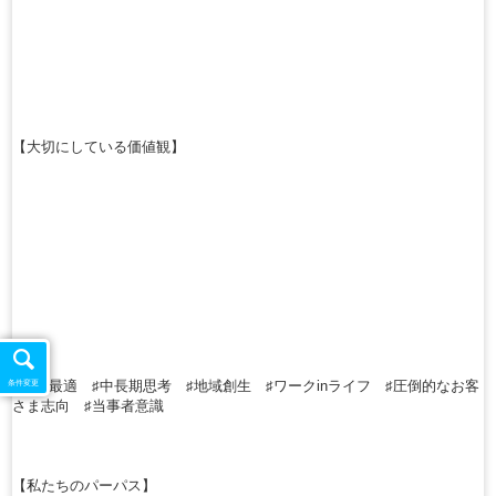
【大切にしている価値観】
♯全体最適 ♯中長期思考 ♯地域創生 ♯ワークinライフ ♯圧倒的なお客
条件変更
さま志向 ♯当事者意識
【私たちのパーパス】