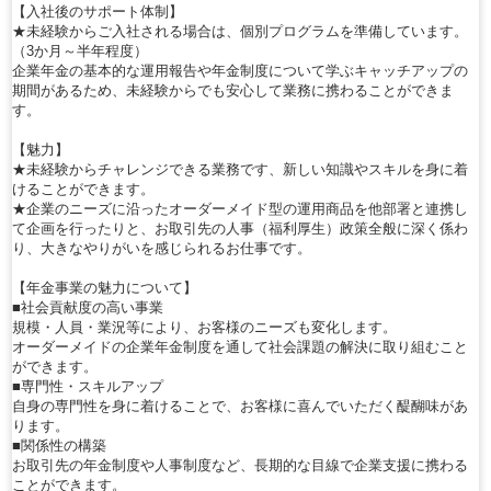
【入社後のサポート体制】
★未経験からご入社される場合は、個別プログラムを準備しています。
（3か月～半年程度）
企業年金の基本的な運用報告や年金制度について学ぶキャッチアップの
期間があるため、未経験からでも安心して業務に携わることができま
す。
【魅力】
★未経験からチャレンジできる業務です、新しい知識やスキルを身に着
けることができます。
★企業のニーズに沿ったオーダーメイド型の運用商品を他部署と連携し
て企画を行ったりと、お取引先の人事（福利厚生）政策全般に深く係わ
り、大きなやりがいを感じられるお仕事です。
【年金事業の魅力について】
■社会貢献度の高い事業
規模・人員・業況等により、お客様のニーズも変化します。
オーダーメイドの企業年金制度を通して社会課題の解決に取り組むこと
ができます。
■専門性・スキルアップ
自身の専門性を身に着けることで、お客様に喜んでいただく醍醐味があ
ります。
■関係性の構築
お取引先の年金制度や人事制度など、長期的な目線で企業支援に携わる
ことができます。