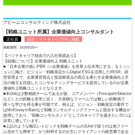
アビームコンサルティング株式会社
【戦略ユニット所属】企業価値向上コンサルタント
正社員
紹介：
イーキャリアFA
に掲載
掲載期間：2026/5/20〜
【パソナキャリア経由での入社実績あり】
【組織について】企業価値向上 戦略ユニット
■「日本企業の低いPBR（≒企業価値）を世界上位水準にする」をミッシ
ョンに掲げ、ビジョン・戦略策定からDigital ESGを活用したIR/SR、経
営管理まで、企業運営視点と投資家視点の両立を果たす企業価値向上手
法の確立を目指したコンサルティングサービスを提供しているのが企業
価値向上戦略ユニットとなります。
■本Unitは少数精鋭チームであるが故、コアメンバー（PrincipalやDirector
など）との距離も非常に近く、大規模なファームでは難しい距離感で
様々な学びを得る事が可能です。例えば、ビジョン・戦略策定の案件で
はMcKinseyやBainなど戦略コンサルティングファームと競合する機会が
急増しており、“戦略コンサルタント”としてのキャリアを築きたい方には
非常に適しています。
■上記のような幅広いトピックを戦略チームの1Unitで扱うのは他ファー
ム含めても稀有で、かつ対峙するのが主にクライアントの経営層である