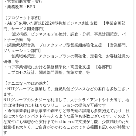
・営業戦略立案・実行
・業務改革・BPR
【プロジェクト事例】
・AI/IoTを用いた新規B2B2X型共創ビジネス創出支援 【事業企画部
門、サービス開発部門】
→仮説構築、ビジネスモデル検討、調査・分析、事業計画策定、パー
トナー折衝、等
・課題解決型営業・プロアクティブ型営業組織強化支援 【営業部門、
ソリューション部門】
→営業戦略策定、アクションプランの明確化、定着化、お客様社員の
研修、等
・コア事業領域における業務標準化・高度化支援 【各部門】
→プロセス設計、関連部門調整、施策立案、等
【クニエならではの魅力】
・NTTグループと協業して、新規共創ビジネスなどの案件も多数ござい
ます。
NTTグループのシナジーを利用して、大手クライアントや中央省庁、地
方自治体向けにも様々なソリューションの提供が可能です
・通信事業者は新規事業の創出など最先端の課題も多数抱えており、社
会に大きなインパクトを与えるような案件も多数ございます。そのよう
な案件にも構想から実行までEnd to Endで支援が可能。少数精鋭のため
裁量権も大きく、ご自身がかかわることのできる範囲も広いのが特徴で
す