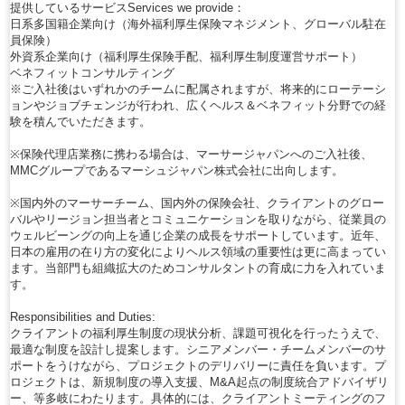
提供しているサービスServices we provide：
日系多国籍企業向け（海外福利厚生保険マネジメント、グローバル駐在
員保険）
外資系企業向け（福利厚生保険手配、福利厚生制度運営サポート）
ベネフィットコンサルティング
※ご入社後はいずれかのチームに配属されますが、将来的にローテーシ
ョンやジョブチェンジが行われ、広くヘルス＆ベネフィット分野での経
験を積んでいただきます。
※保険代理店業務に携わる場合は、マーサージャパンへのご入社後、
MMCグループであるマーシュジャパン株式会社に出向します。
※国内外のマーサーチーム、国内外の保険会社、クライアントのグロー
バルやリージョン担当者とコミュニケーションを取りながら、従業員の
ウェルビーングの向上を通じ企業の成長をサポートしています。近年、
日本の雇用の在り方の変化によりヘルス領域の重要性は更に高まってい
ます。当部門も組織拡大のためコンサルタントの育成に力を入れていま
す。
Responsibilities and Duties:
クライアントの福利厚生制度の現状分析、課題可視化を行ったうえで、
最適な制度を設計し提案します。シニアメンバー・チームメンバーのサ
ポートをうけながら、プロジェクトのデリバリーに責任を負います。プ
ロジェクトは、新規制度の導入支援、M&A起点の制度統合アドバイザリ
ー、等多岐にわたります。具体的には、クライアントミーティングのフ