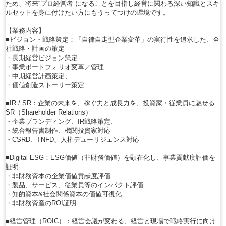
ため、将来“プロ経営者”になることを目指し経営に関わる深い知識とスキ
ルセットを身に付けたい方にもうってつけの環境です。
【業務内容】
■ビジョン・戦略策定：「自律自走型企業変革」の実行性を追求した、全
社戦略・計画の策定
・長期経営ビジョン策定
・事業ポートフォリオ変革／管理
・中期経営計画策定、
・価値創造ストーリー策定
■IR / SR：企業の未来を、稼ぐ力と成長力を、投資家・従業員に魅せる
SR（Shareholder Relations）
・企業ブランディング、IR戦略策定、
・統合報告書制作、機関投資家対応
・CSRD、TNFD、人権デューリジェンス対応
■Digital ESG：ESG価値（非財務価値）を顕在化し、事業貢献度評価を
証明
・非財務資本の企業価値貢献度評価
・製品、サービス、従業員等のインパクト評価
・知的資本&社会関係資本の価値可視化
・非財務資産のROI証明
■経営管理（ROIC）：経営会議が変わる、経営と現場で戦略実行に向け