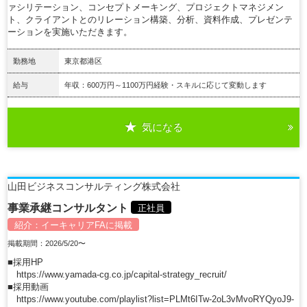
ァシリテーション、コンセプトメーキング、プロジェクトマネジメン
ト、クライアントとのリレーション構築、分析、資料作成、プレゼンテ
ーションを実施いただきます。
勤務地
東京都港区
給与
年収：600万円～1100万円経験・スキルに応じて変動します
気になる
詳細を見る
山田ビジネスコンサルティング株式会社
事業承継コンサルタント
正社員
紹介：
イーキャリアFA
に掲載
掲載期間：2026/5/20〜
■採用HP
https://www.yamada-cg.co.jp/capital-strategy_recruit/
■採用動画
https://www.youtube.com/playlist?list=PLMt6ITw-2oL3vMvoRYQyoJ9-