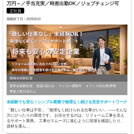
万円～／手当充実／時差出勤OK／ジョブチェンジ可
正社員
掲載終了日：2026/8/10
職種未経験歓迎
業界未経験歓迎
面接1回のみ
マイカー通勤可
オフィス内分煙/禁煙
募集人数10名以上
未経験でも安心！シンプル業務で無理なく続ける安定サポートワーク
「難しい仕事は不安」「無理なく続けられる仕事がいい」——そんな
方にぴったりの環境です。 お任せするのは、リフォーム工事を支え
るサポート業務。 工事がスムーズに進むように現場を確認したり、
資材を運ん...