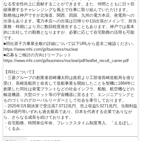
なる安全性向上に貢献することができます。また、仲間とともに日々切
磋琢磨するチャレンジングな風土で仕事に取り組んでいただけます。
勤務地は神戸ですが北海道、関西、四国、九州の電力本店、発電所への
出張もあります。電力本店への出張は日帰りや1泊出張がメインで、担当
業務・時期により月に数回程度発生することもあります。神戸では基本
的に出社しての勤務となりますが、必要に応じて在宅勤務の活用も可能
です。
■同社原子力事業全般の詳細について以下URLから是非ご確認ください。
https://www.mhi.com/jp/business/nuclear
■応募をご検討の方向けリーフレット
https://www.mhi.com/jp/business/nuclear/pdf/leaflet_recult_carrer.pdf
【同社について】
・三菱グループの創業者岩崎彌太郎は政府より工部省長崎造船局を借り
受け、長崎造船所と命名して造船事業を開始したことを契機に1884年に
創業した同社は発電プラントなどの社会インフラ、船舶、航空機などの
輸送機器、大型ロケット等の宇宙機器に至るまで、エンジニアリングと
ものづくりのグローバルリーダーとして社会を牽引しております。
・2025年3月期決算で受注高7.0712兆円、売上収益5.0271兆円、当期利益
2,454億円等いずれも過去最高であり、日本を代表する企業でありなが
ら、さらなる成長を続けております。
・在宅勤務、時間単位年休、フレックスタイム制度導入、「えるぼし」
「くるみ…