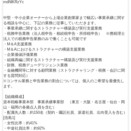
mdNlKRzYc
中堅・中小企業オーナーから上場企業創業家まで幅広い事業承継に関す
る相談を中心に、下記の業務に従事していただきます。
・事業承継に関するストラクチャー構築及び実行支援業務
・税務申告業務（法人税申告・相続税申告・所得税申告） ※携税理士
法人での税務申告業務のみで働くことも可能です
・M＆A支援業務
・M＆Aにおけるストラクチャーの構築支援業務
・企業価値評価業務
・組織再編に関するストラクチャー構築及び実行支援業務
・財務、税務デューデリジェンス業務
・金融機関等に対する顧問業務（ストラクチャリング・税務・会計に関
する質問対応）
※コンサル業務と申告業務の割合については、個人のご希望を最優先し
ます。
【組織構成】
資本戦略事業本部 事業承継事業部 （東京・大阪・名古屋・仙台・岡
山・福岡の各拠点人員を含む）
・配属先人数：約150名（契約・嘱託社員、派遣社員、出向受入を含む）
[浩島1]
・女性比率：約41%
・中途社員比率：約92%