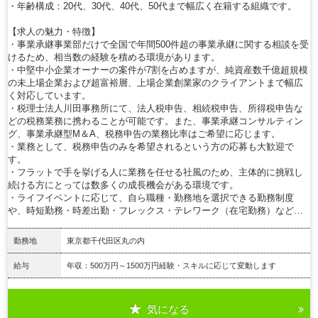
・年齢構成：20代、30代、40代、50代まで幅広く在籍する組織です。
【求人の魅力・特徴】
・事業承継事業部だけで全国で年間500件超の事業承継に関する相談を受
けるため、相当数の経験を積める環境があります。
・中堅中小企業オーナーの案件が7割を占めますが、純資産数千億超規模
の未上場企業および超富裕層、上場企業創業家のクライアントまで幅広
く対応しています。
・税理士法人川田事務所にて、法人税申告、相続税申告、所得税申告な
どの税務業務に携わることが可能です。また、事業承継コンサルティン
グ、事業承継型M＆A、税務申告の業務比率はご希望に応じます。
・業務として、税務申告のみを希望されるという方の応募も大歓迎で
す。
・フラットで手を挙げる人に業務を任せる社風のため、主体的に挑戦し
続ける方にとっては数多くの成長機会がある環境です。
・ライフイベントに応じて、自ら職種・勤務地を選択できる勤務制度
や、時短勤務・時差出勤・フレックス・テレワーク（在宅勤務）など…
勤務地
東京都千代田区丸の内
給与
年収：500万円～1500万円経験・スキルに応じて変動します
気になる
詳細を見る