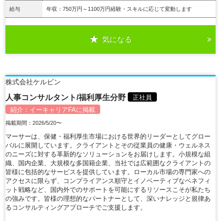
給与
年収：750万円～1100万円経験・スキルに応じて変動します
気になる
詳細を見る
株式会社ケルビン
人事コンサルタント/福利厚生分野
正社員
紹介：
イーキャリアFA
に掲載
掲載期間：2026/5/20〜
マーサーは、保健・福利厚生市場における世界的リーダーとしてグロー
バルに展開しています。クライアントとその従業員の健康・ウェルネス
のニーズに対する革新的なソリューションをお届けします。小規模な組
織、国内企業、大規模な多国籍企業、当社では広範囲なクライアントの
皆様に包括的なサービスを提供しています。ローカル市場の専門家への
アクセスに限らず、コンプライアンス順守とイノベーティブなベネフィ
ット戦略など、国内外でのサポートを可能にするリソースこそが私たち
の強みです。皆様の理想的なパートナーとして、深いナレッジと規律あ
るコンサルティングアプローチでご支援します。