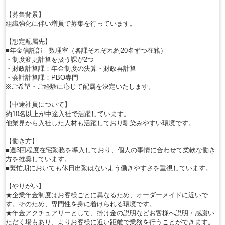
【募集背景】
組織強化に伴い増員で募集を行っています。
【想定配属先】
■年金信託部 数理室（各課それぞれ約20名ずつ在籍）
・制度変更計算を扱う課が2つ
・財政計算課：年金制度の決算・財政再計算
・会計計算課：PBO専門
※ご希望・ご経験に応じて配属を決定いたします。
【中途社員について】
約10名以上が中途入社で活躍しています。
他業界から入社した人材も活躍しており馴染みやすい環境です。
【働き方】
■週3回程度在宅勤務を導入しており、個人の事情に合わせて柔軟な働き
方を推奨しています。
■繁忙期においても休日出勤はないよう働きやすさを重視しています。
【やりがい】
★企業年金制度はお客様ごとに異なるため、オーダーメイドに近いで
す。そのため、専門性を身に着けられる環境です。
★年金アクチュアリーとして、掛け金の説明などお客様へ説明・感謝い
ただく場もあり、よりお客様に近い距離で業務を行うことができます。