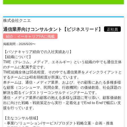
株式会社クニエ
通信業界向けコンサルタント【ビジネスリード】
正社員
紹介：
イーキャリアFA
に掲載
掲載期間：2026/5/20〜
【パソナキャリア経由での入社実績あり】
【組織について】
TME（テレコム、メディア、エネルギー）という組織の中でも通信主体
のチームに配属予定です。
TME組織全体は55名程度、その中でも通信業界をメインクライアントと
するチームには40名弱程度が所属しています。
本チームは、通信・メディア業界、および、その顧客にあたる多種多様
な顧客（コンシューマ、民間企業、行政機関）の価値創造、社会課題の
解決を図るインダストリーコンサルティングチームです。
通信・メディア業界の顧客の抱える多様な課題に寄り添い、顧客価値創
出に向けた戦略・戦術策定から実行・定着化までEnd to Endで幅広い支
援を行っています。
【主なコンサル領域】
・事業/ソリューション/サービス/プロダクト戦略立案・企画・推進