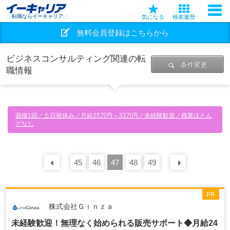
転職ならイーキャリア
気になる
検索履歴
無料会員登録はこちらから
ビジネスコンサルティング関連の転
条件変更
職情報
面接1回／土日祝休み／月給25万円～33万円／未経験歓迎／残業ほとん
どなし
45
前の
30
46
件
47
48
49
次の
30
PR
株式会社Ｇｉｎｚａ
未経験歓迎！無理なく始められる販売サポート◆月給24