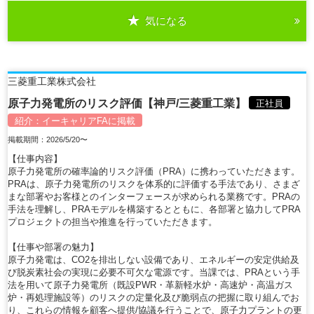
気になる
詳細を見る
三菱重工業株式会社
原子力発電所のリスク評価【神戸/三菱重工業】
正社員
紹介：
イーキャリアFA
に掲載
掲載期間：2026/5/20〜
【仕事内容】
原子力発電所の確率論的リスク評価（PRA）に携わっていただきます。
PRAは、原子力発電所のリスクを体系的に評価する手法であり、さまざ
まな部署やお客様とのインターフェースが求められる業務です。PRAの
手法を理解し、PRAモデルを構築するとともに、各部署と協力してPRA
プロジェクトの担当や推進を行っていただきます。
【仕事や部署の魅力】
原子力発電は、CO2を排出しない設備であり、エネルギーの安定供給及
び脱炭素社会の実現に必要不可欠な電源です。当課では、PRAという手
法を用いて原子力発電所（既設PWR・革新軽水炉・高速炉・高温ガス
炉・再処理施設等）のリスクの定量化及び脆弱点の把握に取り組んでお
り、これらの情報を顧客へ提供/協議を行うことで、原子力プラントの更