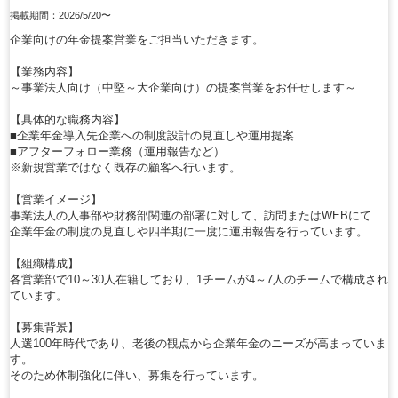
掲載期間：2026/5/20〜
企業向けの年金提案営業をご担当いただきます。
【業務内容】
～事業法人向け（中堅～大企業向け）の提案営業をお任せします～
【具体的な職務内容】
■企業年金導入先企業への制度設計の見直しや運用提案
■アフターフォロー業務（運用報告など）
※新規営業ではなく既存の顧客へ行います。
【営業イメージ】
事業法人の人事部や財務部関連の部署に対して、訪問またはWEBにて
企業年金の制度の見直しや四半期に一度に運用報告を行っています。
【組織構成】
各営業部で10～30人在籍しており、1チームが4～7人のチームで構成され
ています。
【募集背景】
人選100年時代であり、老後の観点から企業年金のニーズが高まっていま
す。
そのため体制強化に伴い、募集を行っています。