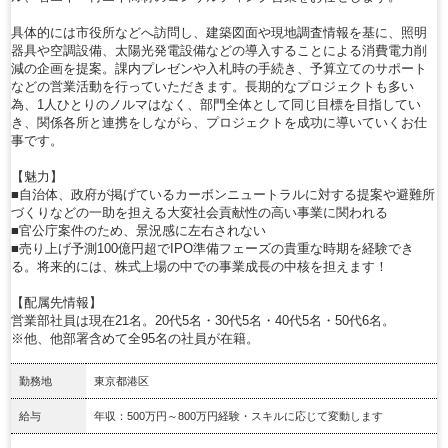
具体的には市役所などへ訪問し、建築図面や現地調査情報を基に、照明
器具や空調設備、太陽光発電設備などの導入することによる消費電力削
減の企画を提案。課内プレゼンや入札時の手続き、予算立てのサポート
などの営業活動を行っていただきます。長期的なプロジェクトも多い
為、1人ひとりのノルマはなく、部門全体として同じ目標を目指してい
き、関係各所と連携をしながら、プロジェクトを成功に導いていくお仕
事です。
【魅力】
■自治体、政府が掲げているカーボンニュートラルに対する提案や避難所
づくりなどの一助を担える大変社会貢献性の高い事業に関われる
■官公庁案件のため、景況感に左右されない
■売り上げ予測100億円超でIPO準備フェーズの貴重な時期を経験でき
る。将来的には、株式上場の中での事業成長の中核を担えます！
【配属先情報】
営業部社員は現在21名。20代5名・30代5名・40代5名・50代6名。
※他、他部署含めて全95名の社員が在籍。
勤務地
東京都港区
給与
年収：500万円～800万円経験・スキルに応じて変動します