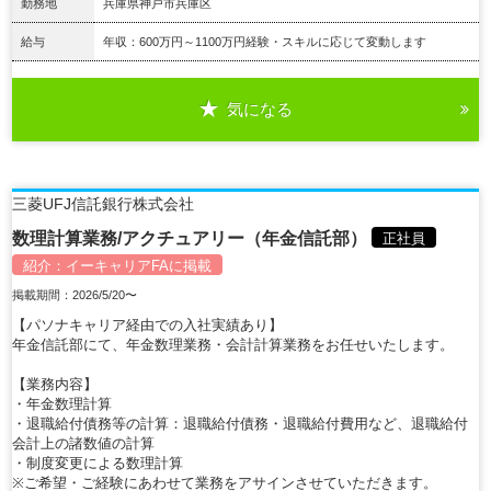
勤務地
兵庫県神戸市兵庫区
給与
年収：600万円～1100万円経験・スキルに応じて変動します
気になる
詳細を見る
三菱UFJ信託銀行株式会社
数理計算業務/アクチュアリー（年金信託部）
正社員
紹介：
イーキャリアFA
に掲載
掲載期間：2026/5/20〜
【パソナキャリア経由での入社実績あり】
年金信託部にて、年金数理業務・会計計算業務をお任せいたします。
【業務内容】
・年金数理計算
・退職給付債務等の計算：退職給付債務・退職給付費用など、退職給付
会計上の諸数値の計算
・制度変更による数理計算
※ご希望・ご経験にあわせて業務をアサインさせていただきます。