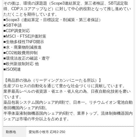
その後は、環境の課題題（Scope3連結算定、第三者検証、SBT認定取
得、CDPスコアアップなど）に対して中心的役割となって推し進めてい
ただくことを期待しています。
■Scope3（連結算定・目標設定・削減策・第三者保証）
■SBT申請
■CDP調査対応
■MSCI・FTSE評価対策
■生物多様性TNFD開示
■水・廃棄物削減推進
■CO2相殺費用抑制
■環境法改正の確認・遵守
■欧州新規制対応 他
■ISO関連
【商品群の強み（リーディングカンパニーたる所以）】
生産プロセスの自動化を通じて豊かな社会づくりに貢献しています。
業界最高レベルの省資源・省エネ・省人化の為、日夜自動化技術を磨い
ています。
薬品包装システム国内シェア約8割で、日本一。リチウムイオン電池自動
巻回機国内シェア約5割。
半導体薬液制御機器国内シェア約6割で、業界トップ。流体制御機器国内
シェアは市場の半分以上を占めます。
勤務地
愛知県小牧市 応時2-250