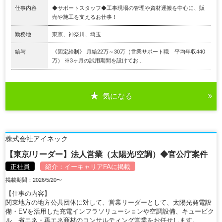
仕事内容
◆サポートスタッフ◆工事現場の管理や資材運搬を中⼼に、販
売や施⼯を⽀えるお仕事！
勤務地
東京、神奈川、埼玉
給与
《固定給制》 月給22万～30万（営業サポート職 平均年収440
万） ※3ヶ⽉の試⽤期間を設けてお...
気になる
株式会社アイネック
【東京/リーダー】法人営業（太陽光/空調）◆官公庁案件
正社員
紹介：
イーキャリアFA
に掲載
掲載期間：2026/5/20〜
【仕事の内容】
関東地方の地方公共団体に対して、営業リーダーとして、太陽光発電設
備・EVを活用した充電インフラソリューションや空調設備、キュービク
ル、省エネ・再エネ商材のコンサルティング営業をお任せします。