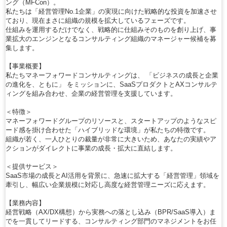
ング（MFCon）。
私たちは「経営管理No.1企業」の実現に向けた戦略的な投資を加速させ
ており、現在まさに組織の規模を拡大しているフェーズです。
仕組みを運用するだけでなく、戦略的に仕組みそのものを創り上げ、事
業拡大のエンジンとなるコンサルティング組織のマネージャー候補を募
集します。
【事業概要】
私たちマネーフォワードコンサルティングは、 「ビジネスの成長と企業
の進化を、ともに」 をミッションに、SaaSプロダクトとAXコンサルテ
ィングを組み合わせ、企業の経営管理を支援しています。
＜特徴＞
マネーフォワードグループのリソースと、スタートアップのようなスピ
ード感を掛け合わせた「ハイブリッドな環境」が私たちの特徴です。
組織が若く、一人ひとりの裁量が非常に大きいため、あなたの実績やア
クションがダイレクトに事業の成長・拡大に直結します。
＜提供サービス＞
SaaS市場の成長とAI活用を背景に、急速に拡大する「経営管理」領域を
牽引し、幅広い企業規模に対応し高度な経営管理ニーズに応えます。
【業務内容】
経営戦略（AX/DX構想）から実務への落とし込み（BPR/SaaS導入）ま
でを一貫してリードする、コンサルティング部門のマネジメントをお任