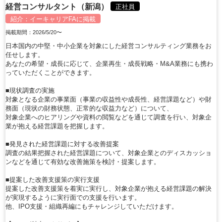
経営コンサルタント（新潟）
正社員
紹介：
イーキャリアFA
に掲載
掲載期間：2026/5/20〜
日本国内の中堅・中小企業を対象にした経営コンサルティング業務をお
任せします。
あなたの希望・成長に応じて、企業再生・成長戦略・M&A業務にも携わ
っていただくことができます。
■現状調査の実施
対象となる企業の事業面（事業の収益性や成長性、経営課題など）や財
務面（現状の財務状態、正常的な収益力など）について、
対象企業へのヒアリングや資料の閲覧などを通じて調査を行い、対象企
業が抱える経営課題を把握します。
■発見された経営課題に対する改善提案
調査の結果把握された経営課題について、対象企業とのディスカッショ
ンなどを通じて有効な改善施策を検討・提案します。
■提案した改善支援策の実行支援
提案した改善支援策を着実に実行し、対象企業が抱える経営課題の解決
が実現するように実行面での支援を行います。
他、IPO支援・組織再編にもチャレンジしていただけます。