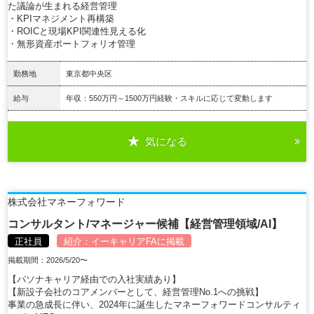
た議論が生まれる経営管理
・KPIマネジメント再構築
・ROICと現場KPI関連性見える化
・無形資産ポートフォリオ管理
勤務地
東京都中央区
給与
年収：550万円～1500万円経験・スキルに応じて変動します
気になる
詳細を見る
株式会社マネーフォワード
コンサルタント/マネージャー候補【経営管理領域/AI】
正社員
紹介：
イーキャリアFA
に掲載
掲載期間：2026/5/20〜
【パソナキャリア経由での入社実績あり】
【新設子会社のコアメンバーとして、経営管理No.1への挑戦】
事業の急成長に伴い、2024年に誕生したマネーフォワードコンサルティ