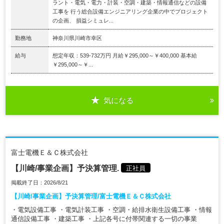
ラント・電気・電力・計装・空調・建築・情報通信などの設備
工事を 行う総合設備エンジニアリング企業の中でプロジェクト
の企画、 損益シミュレ...
勤務地
神奈川県川崎市幸区
給与
想定年収：539-732万円 月給￥295,000～￥400,000 基本給
￥295,000～￥...
気になる
富士電機Ｅ＆Ｃ株式会社
【川崎/事業企画】予決算管理.
正社員
掲載終了日：2026/8/21
【川崎/事業企画】予決算管理/富士電機Ｅ＆Ｃ株式会社
・電気設備工事 ・電気計装工事 ・空調・給排水衛生設備工事 ・情報
通信設備工事 ・建築工事 ・上記各号に付帯関連する一切の事業