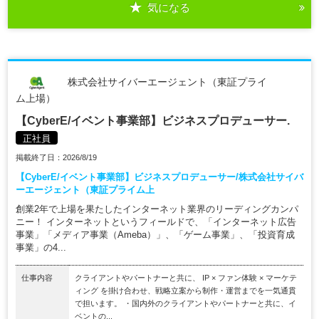
気になる
株式会社サイバーエージェント（東証プライ
ム上場）
【CyberE/イベント事業部】ビジネスプロデューサー.
正社員
掲載終了日：2026/8/19
【CyberE/イベント事業部】ビジネスプロデューサー/株式会社サイバ
ーエージェント（東証プライム上
創業2年で上場を果たしたインターネット業界のリーディングカンパ
ニー！ インターネットというフィールドで、「インターネット広告
事業」「メディア事業（Ameba）」、「ゲーム事業」、「投資育成
事業」の4...
仕事内容
クライアントやパートナーと共に、 IP × ファン体験 × マーケテ
ィング を掛け合わせ、戦略立案から制作・運営までを一気通貫
で担います。 ・国内外のクライアントやパートナーと共に、イ
ベントの...