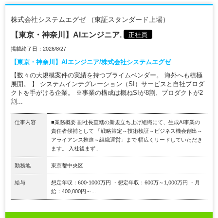
株式会社システムエグゼ （東証スタンダード上場）
【東京・神奈川】AIエンジニア.
正社員
掲載終了日：2026/8/27
【東京・神奈川】AIエンジニア/株式会社システムエグゼ
【数々の大規模案件の実績を持つプライムベンダー。 海外へも積極
展開。 】 システムインテグレーション（SI）サービスと自社プロダ
クトを手がける企業。 ※事業の構成は概ねSIが8割、プロダクトが2
割...
仕事内容
■業務概要 副社長直轄の新規立ち上げ組織にて、生成AI事業の
責任者候補として 「戦略策定～技術検証～ビジネス機会創出～
アライアンス推進～組織運営」まで 幅広くリードしていただき
ます。 入社後まず...
勤務地
東京都中央区
給与
想定年収：600-1000万円 ・想定年収：600万～1,000万円 ・月
給：400,000円～...