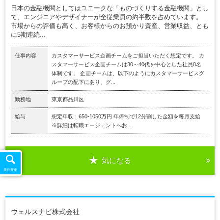
日本の金融機関としてはユニークな「ものづくりする金融機関」とし
て、エンジニアやデザイナーが全従業員の約半数を占めています。
市場からの評価も高く、お客様からのお預かり資産、営業収益、とも
に5期連続...
仕事内容
カスタマーサービス企画チームをご担当いただく想定です。 カ
スタマーサービス企画チームは30～40代を中心とした社員8名
体制です。 企画チームは、以下のようにカスタマーサービスグ
ループの配下にあり、グ...
勤務地
東京都品川区
給与
想定年収：650-1050万円 年俸制で12分割した金額を毎月支給
※詳細は転職エージェントへお...
気になる
条件変更
ウェルスナビ株式会社