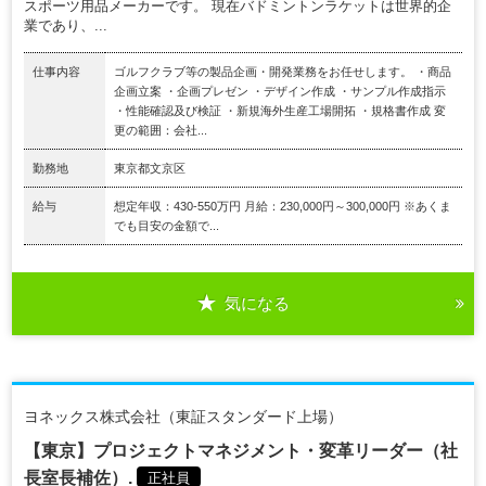
スポーツ用品メーカーです。 現在バドミントンラケットは世界的企
業であり、...
仕事内容
ゴルフクラブ等の製品企画・開発業務をお任せします。 ・商品
企画立案 ・企画プレゼン ・デザイン作成 ・サンプル作成指示
・性能確認及び検証 ・新規海外生産工場開拓 ・規格書作成 変
更の範囲：会社...
勤務地
東京都文京区
給与
想定年収：430-550万円 月給：230,000円～300,000円 ※あくま
でも目安の金額で...
気になる
ヨネックス株式会社（東証スタンダード上場）
【東京】プロジェクトマネジメント・変革リーダー（社
長室長補佐）.
正社員