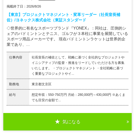
掲載終了日：2026/8/26
【東京】プロジェクトマネジメント・変革リーダー（社長室長補
佐）/ヨネックス株式会社（東証スタンダード
◇世界的に有名なスポーツブランド『YONEX』：同社は、圧倒的シ
ェアのバドミントンとテニス、ゴルフが３本柱に事業を展開している
スポーツ用品メーカーです。 現在バドミントンラケットは世界的企
業であり、...
仕事内容
社長室長の補佐として、戦略に基づく全社的なプロジェクトや
イニシアティブの監督・推進をリードしていただける方を募集
いたします。 ・プロジェクトマネジメント ・全社戦略に基づ
く重要なプロジェクトやイ...
勤務地
東京都文京区
給与
想定年収：550-750万円 月給：280,000円～430,000円 ※あくま
でも目安の金額で...
気になる