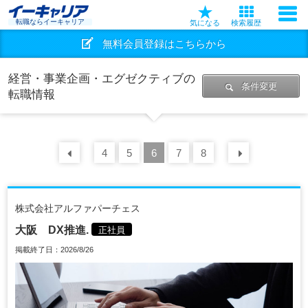
転職ならイーキャリア
気になる
検索履歴
無料会員登録はこちらから
経営・事業企画・エグゼクティブの
条件変更
転職情報
前の
4
30
5
件
6
7
8
次の
30
株式会社アルファパーチェス
大阪 DX推進.
正社員
掲載終了日：2026/8/26