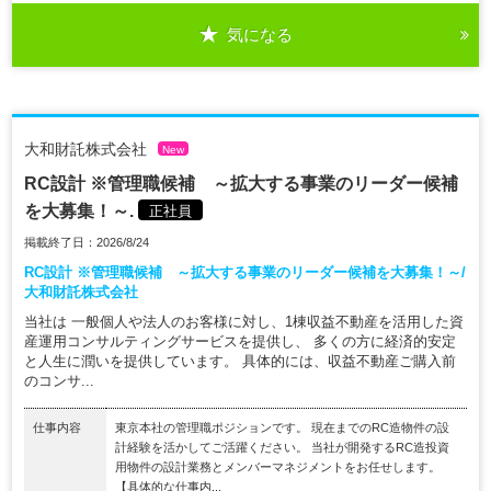
気になる
大和財託株式会社
New
RC設計 ※管理職候補 ～拡大する事業のリーダー候補
を大募集！～.
正社員
掲載終了日：2026/8/24
RC設計 ※管理職候補 ～拡大する事業のリーダー候補を大募集！～/
大和財託株式会社
当社は 一般個人や法人のお客様に対し、1棟収益不動産を活用した資
産運用コンサルティングサービスを提供し、 多くの方に経済的安定
と人生に潤いを提供しています。 具体的には、収益不動産ご購入前
のコンサ...
仕事内容
東京本社の管理職ポジションです。 現在までのRC造物件の設
計経験を活かしてご活躍ください。 当社が開発するRC造投資
用物件の設計業務とメンバーマネジメントをお任せします。
【具体的な仕事内...