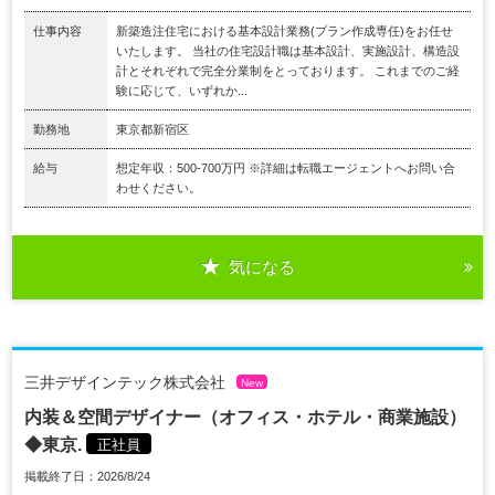
仕事内容
新築造注住宅における基本設計業務(プラン作成専任)をお任せ
いたします。 当社の住宅設計職は基本設計、実施設計、構造設
計とそれぞれで完全分業制をとっております。 これまでのご経
験に応じて、いずれか...
勤務地
東京都新宿区
給与
想定年収：500-700万円 ※詳細は転職エージェントへお問い合
わせください。
気になる
三井デザインテック株式会社
New
内装＆空間デザイナー（オフィス・ホテル・商業施設）
◆東京.
正社員
掲載終了日：2026/8/24