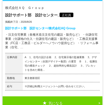
株式会社ＡＱ Ｇｒｏｕｐ
設計サポート部 設計センター.
正社員
掲載終了日：2026/8/26
設計サポート部 設計センター/株式会社AQ Group
・注文住宅事業（各種木造注文住宅の建設・販売など） ・分譲住宅
事業（分譲地の仕入・分譲住宅の建設・販売など） ・工務店支援事
業（FC店・工務店・ビルダーへノウハウ提供など） ・リフォーム事
業（住宅、...
仕事内容
A 1、住宅の設計企画 2、住宅展示場の監修業務 3、デザ
インセンター（全国デザイナー集団）の運営 B １、低層住
宅の構造チェック ２、超効率的な構造設計 ３、プレカッ
トを含めた構造...
勤務地
東京都新宿区
給与
※詳細は転職エージェントへお問い合わせください。
気になる