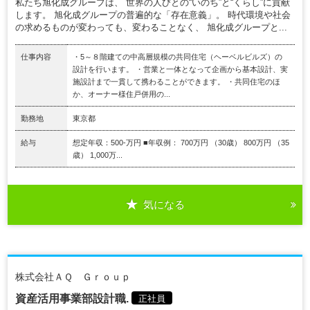
私たち旭化成グループは、 世界の人びとの“いのち”と“くらし”に貢献
します。 旭化成グループの普遍的な「存在意義」。 時代環境や社会
の求めるものが変わっても、変わることなく、 旭化成グループと...
仕事内容
・5～８階建ての中高層規模の共同住宅（ヘーベルビルズ）の
設計を行います。 ・営業と一体となって企画から基本設計、実
施設計まで一貫して携わることができます。 ・共同住宅のほ
か、オーナー様住戸併用の...
勤務地
東京都
給与
想定年収：500-万円 ■年収例： 700万円 （30歳） 800万円 （35
歳） 1,000万...
気になる
株式会社ＡＱ Ｇｒｏｕｐ
資産活用事業部設計職.
正社員