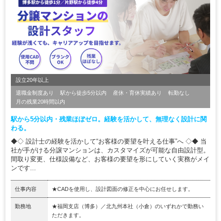
設立20年以上
退職金制度あり
駅から徒歩5分以内
産休・育休実績あり
転勤なし
月の残業20時間以内
駅から5分以内・残業ほぼゼロ。経験を活かして、無理なく設計に関
わる。
◆◇ 設計士の経験を活かして“お客様の要望を叶える仕事”へ ◇◆ 当
社が手がける分譲マンションは、カスタマイズが可能な自由設計型。
間取り変更、仕様設備など、お客様の要望を形にしていく実務がメイ
ンです...
仕事内容
★CADを使用し、設計図面の修正を中心にお任せします。
勤務地
★福岡支店（博多）／北九州本社（小倉）のいずれかで勤務い
ただきます。