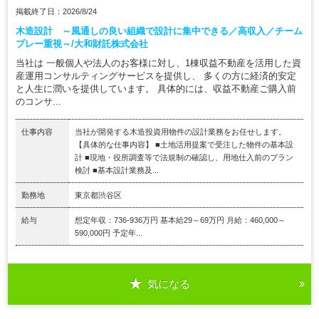
掲載終了日：2026/8/24
木造設計 ～風通しの良い組織で設計に集中できる／高収入／チーム
プレー重視～/大和財託株式会社
当社は 一般個人や法人のお客様に対し、1棟収益不動産を活用した資
産運用コンサルティングサービスを提供し、 多くの方に経済的安定
と人生に潤いを提供しています。 具体的には、収益不動産ご購入前
のコンサ...
仕事内容
当社が開発する木造投資用物件の設計業務をお任せします。
【具体的な仕事内容】 ■土地活用提案で受注した物件の基本設
計 ■現地・役所調査等で法規制の確認し、用地仕入前のプラン
検討 ■基本設計業務及...
勤務地
東京都渋谷区
給与
想定年収：736-936万円 基本給29～69万円 月給：460,000～
590,000円 予定年...
気になる