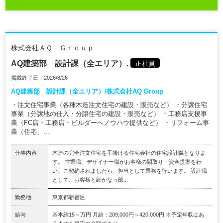
株式会社ＡＱ Ｇｒｏｕｐ
AQ建築部 設計課（全エリア）.
正社員
掲載終了日：2026/8/26
AQ建築部 設計課（全エリア）/株式会社AQ Group
・注文住宅事業（各種木造注文住宅の建設・販売など） ・分譲住宅
事業（分譲地の仕入・分譲住宅の建設・販売など） ・工務店支援事
業（FC店・工務店・ビルダーへノウハウ提供など） ・リフォーム事
業（住宅、...
仕事内容
木造の完全注文住宅を手掛ける住宅会社の住宅設計職となりま
す。 営業職、デザイナー職がお客様の間取り・資金提案を行
い、ご契約されましたら、担当として業務を行います。 設計職
として、お客様と細かなっ部...
勤務地
東京都新宿区
給与
基本給15～万円 月給：209,000円～420,000円 ※予定年収はあ