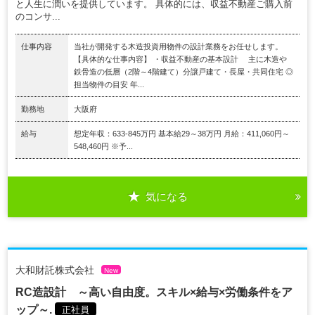
と人生に潤いを提供しています。 具体的には、収益不動産ご購入前
のコンサ...
仕事内容
当社が開発する木造投資用物件の設計業務をお任せします。
【具体的な仕事内容】 ・収益不動産の基本設計 主に木造や
鉄骨造の低層（2階～4階建て）分譲戸建て・長屋・共同住宅 ◎
担当物件の目安 年...
勤務地
大阪府
給与
想定年収：633-845万円 基本給29～38万円 月給：411,060円～
548,460円 ※予...
気になる
大和財託株式会社
New
RC造設計 ～高い自由度。スキル×給与×労働条件をア
ップ～.
正社員