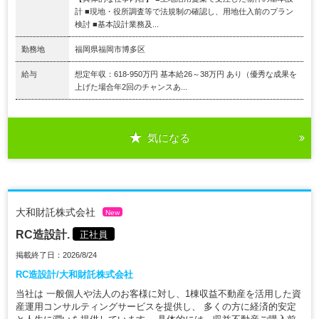
計 ■現地・役所調査等で法規制の確認し、用地仕入前のプラン
検討 ■基本設計業務及...
勤務地
福岡県福岡市博多区
給与
想定年収：618-950万円 基本給26～38万円 あり（優秀な成果を
上げた場合年2回のチャンスあ...
気になる
大和財託株式会社
New
RC造設計.
正社員
掲載終了日：2026/8/24
RC造設計/大和財託株式会社
当社は 一般個人や法人のお客様に対し、1棟収益不動産を活用した資
産運用コンサルティングサービスを提供し、 多くの方に経済的安定