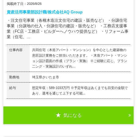
掲載終了日：2026/8/26
資産活用事業部設計職/株式会社AQ Group
・注文住宅事業（各種木造注文住宅の建設・販売など） ・分譲住宅
事業（分譲地の仕入・分譲住宅の建設・販売など） ・工務店支援事
業（FC店・工務店・ビルダーへノウハウ提供など） ・リフォーム事
業（住宅、...
仕事内容
共同住宅（木造アパート・マンション）を中心とした建築物の
意匠設計業務をご担当いただきます。 ・木造アパート・マンシ
ョン設計図面の作成（プラン・実施） ※ご経験に応じ、プラン
二ング・実施設計のいずれ...
勤務地
埼玉県さいたま市
給与
想定年収：589-1033万円 ※予定年収はあくまでも目安の金額で
あり、選考を通じて上下する可能...
気になる