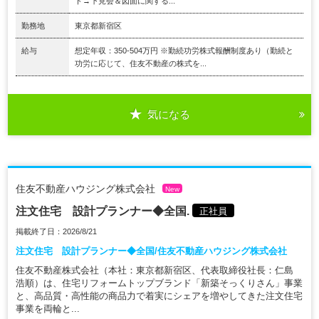
ト→下見会＆図面に関する...
勤務地
東京都新宿区
給与
想定年収：350-504万円 ※勤続功労株式報酬制度あり（勤続と
功労に応じて、住友不動産の株式を...
気になる
住友不動産ハウジング株式会社
New
注文住宅 設計プランナー◆全国.
正社員
掲載終了日：2026/8/21
注文住宅 設計プランナー◆全国/住友不動産ハウジング株式会社
住友不動産株式会社（本社：東京都新宿区、代表取締役社長：仁島
浩順）は、住宅リフォームトップブランド「新築そっくりさん」事業
と、高品質・高性能の商品力で着実にシェアを増やしてきた注文住宅
事業を両輪と...