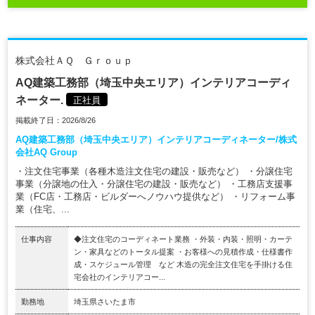
株式会社ＡＱ Ｇｒｏｕｐ
AQ建築工務部（埼玉中央エリア）インテリアコーディ
ネーター.
正社員
掲載終了日：2026/8/26
AQ建築工務部（埼玉中央エリア）インテリアコーディネーター/株式
会社AQ Group
・注文住宅事業（各種木造注文住宅の建設・販売など） ・分譲住宅
事業（分譲地の仕入・分譲住宅の建設・販売など） ・工務店支援事
業（FC店・工務店・ビルダーへノウハウ提供など） ・リフォーム事
業（住宅、...
仕事内容
◆注文住宅のコーディネート業務 ・外装・内装・照明・カーテ
ン・家具などのトータル提案 ・お客様への見積作成・仕様書作
成・スケジュール管理 など 木造の完全注文住宅を手掛ける住
宅会社のインテリアコー...
勤務地
埼玉県さいたま市