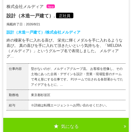
株式会社メルディア
New
設計（木造一戸建て）.
正社員
掲載終了日：2026/8/21
設計（木造一戸建て）/株式会社メルディア
終の棲家を手に入れる喜び。 栄光に輝くメダルを手に入れるような
喜び。 真の喜びを手に入れて頂きたいという気持ちを、「MELDIA
（メルディア）」というグループ名で表現しました。 メルディア
グ...
仕事内容
型がないのが、メルディアグループ流。 お客様を想像し、その
土地にあった企画・デザインを設計・営業・現場監督のチーム
で考え形にする仕事です。 PJチームで出される各部署からでた
アイデアをもとに、...
勤務地
東京都杉並区
給与
※詳細は転職エージェントへお問い合わせください。
気になる