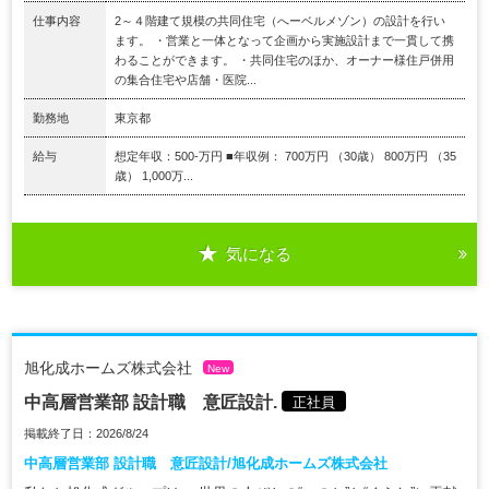
仕事内容
2～４階建て規模の共同住宅（へーベルメゾン）の設計を行い
ます。 ・営業と一体となって企画から実施設計まで一貫して携
わることができます。 ・共同住宅のほか、オーナー様住戸併用
の集合住宅や店舗・医院...
勤務地
東京都
給与
想定年収：500-万円 ■年収例： 700万円 （30歳） 800万円 （35
歳） 1,000万...
気になる
旭化成ホームズ株式会社
New
中高層営業部 設計職 意匠設計.
正社員
掲載終了日：2026/8/24
中高層営業部 設計職 意匠設計/旭化成ホームズ株式会社