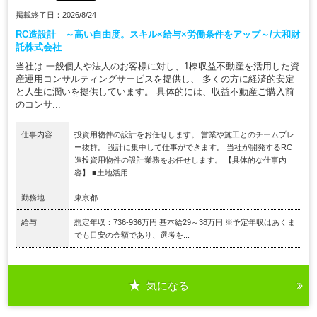
掲載終了日：2026/8/24
RC造設計 ～高い自由度。スキル×給与×労働条件をアップ～/大和財
託株式会社
当社は 一般個人や法人のお客様に対し、1棟収益不動産を活用した資
産運用コンサルティングサービスを提供し、 多くの方に経済的安定
と人生に潤いを提供しています。 具体的には、収益不動産ご購入前
のコンサ...
仕事内容
投資用物件の設計をお任せします。 営業や施工とのチームプレ
ー抜群。 設計に集中して仕事ができます。 当社が開発するRC
造投資用物件の設計業務をお任せします。 【具体的な仕事内
容】 ■土地活用...
勤務地
東京都
給与
想定年収：736-936万円 基本給29～38万円 ※予定年収はあくま
でも目安の金額であり、選考を...
気になる