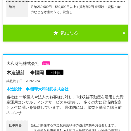
給与
月給230,000円～560,000円以上＋賞与年2回 ※経験・資格・能
力などを考慮のうえ、決定し...
気になる
大和財託株式会社
New
木造設計 ◆福岡.
正社員
掲載終了日：2026/8/24
木造設計 ◆福岡/大和財託株式会社
当社は 一般個人や法人のお客様に対し、1棟収益不動産を活用した資
産運用コンサルティングサービスを提供し、 多くの方に経済的安定
と人生に潤いを提供しています。 具体的には、収益不動産ご購入前
のコンサ...
仕事内容
当社が開発する木造投資用物件の設計業務をお任せします。
【具体的な仕事内容】 ■土地活用提案で受注した物件の基本設