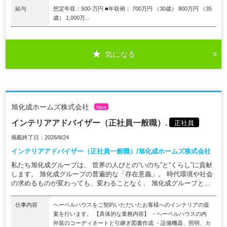
給与
想定年収：500-万円 ■年収例： 700万円 （30歳） 800万円 （35
歳） 1,000万...
気になる
旭化成ホームズ株式会社
New
インテリアアドバイザー（正社員一般職）.
正社員
掲載終了日：2026/8/24
インテリアアドバイザー（正社員一般職）/旭化成ホームズ株式会社
私たち旭化成グループは、 世界の人びとの“いのち”と“くらし”に貢献
します。 旭化成グループの普遍的な「存在意義」。 時代環境や社会
の求めるものが変わっても、変わることなく、 旭化成グループと...
仕事内容
ヘーベルハウスをご契約いただいたお客様へのインテリアの提
案を行います。 【具体的な業務内容】 ・ヘーベルハウスの内
外装のコーディネートと引継ぎ図書作成 ・設備機器、照明、カ