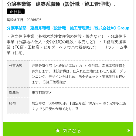
分譲事業部 建築系職種（設計職・施工管理職）.
正社員
掲載終了日：2026/8/26
分譲事業部 建築系職種（設計職・施工管理職）/株式会社AQ Group
・注文住宅事業（各種木造注文住宅の建設・販売など） ・分譲住宅
事業（分譲地の仕入・分譲住宅の建設・販売など） ・工務店支援事
業（FC店・工務店・ビルダーへノウハウ提供など） ・リフォーム事
業（住宅、...
仕事内容
戸建分譲住宅（木造軸組工法）の ①設計職、②施工管理職を
募集します。 ①設計職は、仕入れた土地にあわせた企画、プラ
ンニング、デザインをはじめ、法令チェック・実施設計を行い
ます。 ②施工管理職は、...
勤務地
東京都新宿区
給与
想定年収：500-800万円 【固定月給】30万円～ ※予定年収はあ
くまでも目安の金額であり、選...
気になる