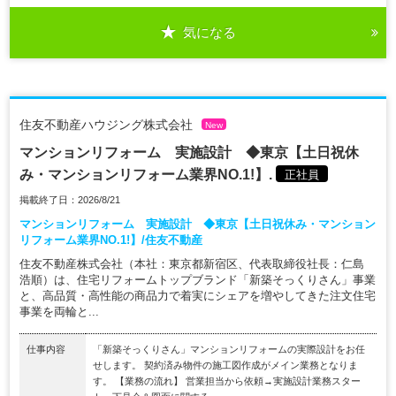
気になる
住友不動産ハウジング株式会社
New
マンションリフォーム 実施設計 ◆東京【土日祝休
み・マンションリフォーム業界NO.1!】.
正社員
掲載終了日：2026/8/21
マンションリフォーム 実施設計 ◆東京【土日祝休み・マンション
リフォーム業界NO.1!】/住友不動産
住友不動産株式会社（本社：東京都新宿区、代表取締役社長：仁島
浩順）は、住宅リフォームトップブランド「新築そっくりさん」事業
と、高品質・高性能の商品力で着実にシェアを増やしてきた注文住宅
事業を両輪と...
仕事内容
「新築そっくりさん」マンションリフォームの実際設計をお任
せします。 契約済み物件の施工図作成がメイン業務となりま
す。 【業務の流れ】 営業担当から依頼→実施設計業務スター