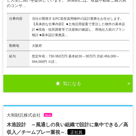
と人生に潤いを提供しています。 具体的には、収益不動産ご購入前
のコンサ...
仕事内容
当社が開発するRC造投資用物件の設計業務をお任せします。
【具体的な仕事内容】 ■土地活用提案で受注した物件の基本設
計 ■現地・役所調査等で法規制の確認し、用地仕入前のプラン
検討 ■基本設計業務及...
勤務地
大阪府
給与
想定年収：730-950万円 基本給30～38万円 月給:456,000～
594,000円 ※詳...
気になる
大和財託株式会社
New
木造設計 ～風通しの良い組織で設計に集中できる／高
収入／チームプレー重視～.
正社員