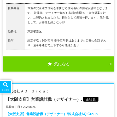
仕事内容
木造の完全注文住宅を手掛ける住宅会社の住宅設計職となりま
す。 営業職、デザイナー職がお客様の間取り・資金提案を行
い、ご契約されましたら、担当として業務を行います。 設計職
として、お客様と細かなっ部...
勤務地
東京都港区
給与
想定年収：900-万円 ※予定年収はあくまでも目安の金額であ
り、選考を通じて上下する可能性があり...
気になる
株式会社ＡＱ Ｇｒｏｕｐ
条件変更
【大阪支店】営業設計職（デザイナー）.
正社員
掲載終了日：2026/8/26
【大阪支店】営業設計職（デザイナー）/株式会社AQ Group