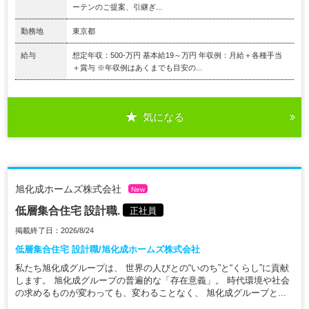
ーテンのご提案、引継ぎ...
勤務地
東京都
給与
想定年収：500-万円 基本給19～万円 年収例：月給＋各種手当
＋賞与 ※年収例はあくまでも目安の...
気になる
旭化成ホームズ株式会社
New
低層集合住宅 設計職.
正社員
掲載終了日：2026/8/24
低層集合住宅 設計職/旭化成ホームズ株式会社
私たち旭化成グループは、 世界の人びとの“いのち”と“くらし”に貢献
します。 旭化成グループの普遍的な「存在意義」。 時代環境や社会
の求めるものが変わっても、変わることなく、 旭化成グループと...