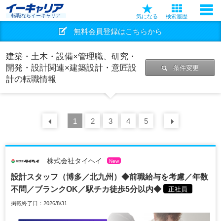
転職ならイーキャリア
気になる
検索履歴
無料会員登録はこちらから
建築・土木・設備×管理職、研究・
開発・設計関連×建築設計・意匠設
条件変更
計の転職情報
前の
1
30
2
件
3
4
5
次の
30
株式会社タイヘイ
New
設計スタッフ（博多／北九州）◆前職給与を考慮／年数
不問／ブランクOK／駅チカ徒歩5分以内◆
正社員
掲載終了日：2026/8/31