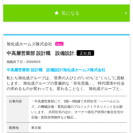
気になる
旭化成ホームズ株式会社
New
中高層営業部 設計職 設備設計.
正社員
掲載終了日：2026/8/24
中高層営業部 設計職 設備設計/旭化成ホームズ株式会社
私たち旭化成グループは、 世界の人びとの“いのち”と“くらし”に貢献
します。 旭化成グループの普遍的な「存在意義」。 時代環境や社会
の求めるものが変わっても、変わることなく、 旭化成グループと...
仕事内容
・中高層営業部にて、5階～8階建て共同住宅「へーベルビル
ズ」の機械設備・電気設備のプロジェクトマネジメントをお願
いします。 共同住宅のほか、オーナー様住戸併用の集合住宅や
店舗・医院併用物件など幅広...
勤務地
東京都