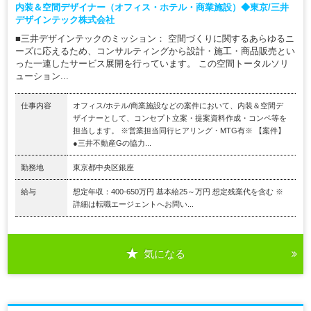
内装＆空間デザイナー（オフィス・ホテル・商業施設）◆東京/三井
デザインテック株式会社
■三井デザインテックのミッション： 空間づくりに関するあらゆるニ
ーズに応えるため、コンサルティングから設計・施工・商品販売とい
った一連したサービス展開を行っています。 この空間トータルソリ
ューション...
仕事内容
オフィス/ホテル/商業施設などの案件において、内装＆空間デ
ザイナーとして、コンセプト立案・提案資料作成・コンペ等を
担当します。 ※営業担当同行ヒアリング・MTG有※ 【案件】
●三井不動産Gの協力...
勤務地
東京都中央区銀座
給与
想定年収：400-650万円 基本給25～万円 想定残業代を含む ※
詳細は転職エージェントへお問い...
気になる