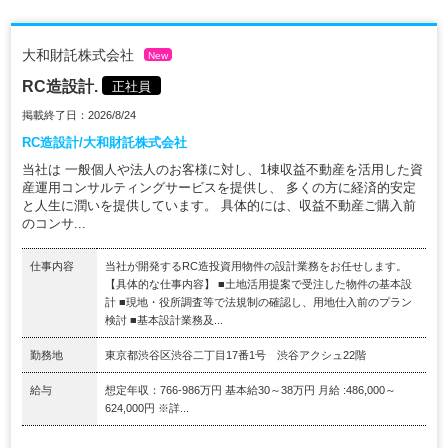
大和財託株式会社
New
RC造設計.
正社員
掲載終了日：2026/8/24
RC造設計/大和財託株式会社
当社は 一般個人や法人のお客様に対し、1棟収益不動産を活用した資
産運用コンサルティングサービスを提供し、 多くの方に経済的安定
と人生に潤いを提供しています。 具体的には、収益不動産ご購入前
のコンサ...
仕事内容
当社が開発するRC造投資用物件の設計業務をお任せします。
【具体的な仕事内容】 ■土地活用提案で受注した物件の基本設
計 ■現地・役所調査等で法規制の確認し、用地仕入前のプラン
検討 ■基本設計業務及...
勤務地
東京都渋谷区渋谷二丁目17番1号 渋谷アクシュ22階
給与
想定年収：766-986万円 基本給30～38万円 月給 :486,000～
624,000円 ※詳...