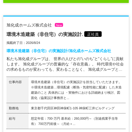
旭化成ホームズ株式会社
New
環境木造建築（非住宅）の実施設計.
正社員
掲載終了日：2026/8/24
環境木造建築（非住宅）の実施設計/旭化成ホームズ株式会社
私たち旭化成グループは、 世界の人びとの“いのち”と“くらし”に貢献
します。 旭化成グループの普遍的な「存在意義」。 時代環境や社会
の求めるものが変わっても、変わることなく、 旭化成グループと...
仕事内容
環境木造建築（非住宅）の実施設計を担当していただきます。
※環境木造建築…環境配慮（断熱・気密性能に配慮）した木造
建築のこと 具体的には ・実物件における詳細納まり検討、図
面化（協業設計事務所と...
勤務地
東京都千代田区神田神保町1-105 神保町三井ビルディング
給与
想定年収：700-万円 基本給：260,000円～（別途残業手当等
有） 700万円前後～（月給＋...