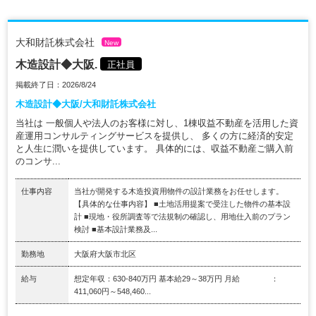
大和財託株式会社
New
木造設計◆大阪.
正社員
掲載終了日：2026/8/24
木造設計◆大阪/大和財託株式会社
当社は 一般個人や法人のお客様に対し、1棟収益不動産を活用した資
産運用コンサルティングサービスを提供し、 多くの方に経済的安定
と人生に潤いを提供しています。 具体的には、収益不動産ご購入前
のコンサ...
仕事内容
当社が開発する木造投資用物件の設計業務をお任せします。
【具体的な仕事内容】 ■土地活用提案で受注した物件の基本設
計 ■現地・役所調査等で法規制の確認し、用地仕入前のプラン
検討 ■基本設計業務及...
勤務地
大阪府大阪市北区
給与
想定年収：630-840万円 基本給29～38万円 月給 ：
411,060円～548,460...