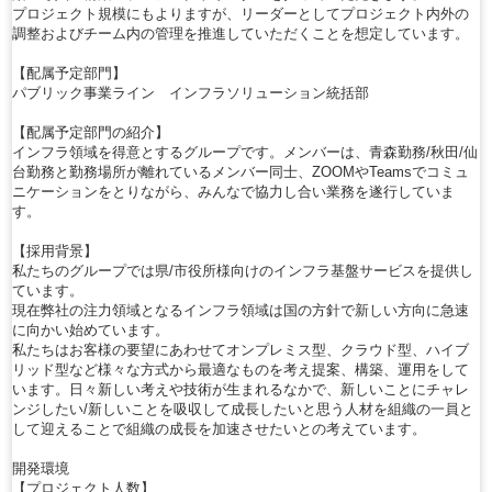
プロジェクト規模にもよりますが、リーダーとしてプロジェクト内外の
調整およびチーム内の管理を推進していただくことを想定しています。
【配属予定部門】
パブリック事業ライン インフラソリューション統括部
【配属予定部門の紹介】
インフラ領域を得意とするグループです。メンバーは、青森勤務/秋田/仙
台勤務と勤務場所が離れているメンバー同士、ZOOMやTeamsでコミュ
ニケーションをとりながら、みんなで協力し合い業務を遂行していま
す。
【採用背景】
私たちのグループでは県/市役所様向けのインフラ基盤サービスを提供し
ています。
現在弊社の注力領域となるインフラ領域は国の方針で新しい方向に急速
に向かい始めています。
私たちはお客様の要望にあわせてオンプレミス型、クラウド型、ハイブ
リッド型など様々な方式から最適なものを考え提案、構築、運用をして
います。日々新しい考えや技術が生まれるなかで、新しいことにチャレ
ンジしたい/新しいことを吸収して成長したいと思う人材を組織の一員と
して迎えることで組織の成長を加速させたいとの考えています。
開発環境
【プロジェクト人数】