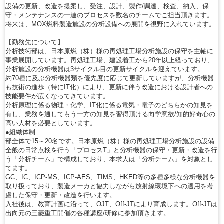
設備の更新、改造を提案し、受注、設計、製作/調達、検査、納入、保
守・メンテナンスの一連のプロセスを数名のチームでご担当頂きます。
将来は、MOX燃料製造施設の分析設備への展開を視野に入れています。
【勤務先について】
分析技術部は、日本原燃（株）様の再処理工場分析施設の保守を主軸に
事業展開しています。再処理工場、建設着工から20年以上経っており、
分析施設の分析機器は3サイクル目の更新サイクルを迎えています。
約70種に及ぶ分析機器類を優先度に応じて更新していますが、分析機器
も技術の進歩（特にIT化）により、更新に伴う改造における設計者への
技能要件が広くなってきています。
分析原理に係る物理・化学、IT化に係る電気・電子のどちらかの知見を
有し、業務を通してもう一方の知見を習得頂ける向学意欲/知的好奇心の
高い人材を必要としています。
●組織体制
部全体で15～20名です。日本原燃（株）様の再処理工場分析施設の設備
全般の日常点検を行う「プロセスT」と分析機器の保守・更新・改造を行
う「分析チーム」で構成しており、本求人は「分析チーム」を対象とし
てます。
GC、IC、ICP-MS、ICP-AES、TIMS、HKED等の多種多様な分析機器を
取り扱っており、製造メーカと協力しながら放射線環境下への適用を考
慮した保守・更新・改造を行います。
入社後は、教育計画に沿って、OJT、Off-JTにより育成します。Off-JTは
出向元の三菱重工開催の各種講座/研修に参加頂きます。