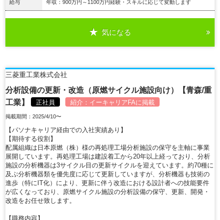
給与
年収：900万円～1100万円経験・スキルに応じて変動します
気になる
詳細を見る
三菱重工業株式会社
分析設備の更新・改造（原燃サイクル施設向け）【青森/重
工業】
正社員
紹介：
イーキャリアFA
に掲載
掲載期間：2025/4/10〜
【パソナキャリア経由での入社実績あり】
【期待する役割】
配属組織は日本原燃（株）様の再処理工場分析施設の保守を主軸に事業
展開しています。再処理工場は建設着工から20年以上経っており、分析
施設の分析機器は3サイクル目の更新サイクルを迎えています。約70種に
及ぶ分析機器類を優先度に応じて更新していますが、分析機器も技術の
進歩（特にIT化）により、更新に伴う改造における設計者への技能要件
が広くなっており、原燃サイクル施設の分析設備の保守、更新、開発・
改造をお任せ致します。
【職務内容】