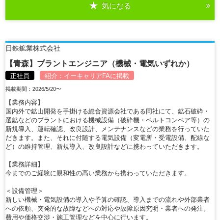
気になる
詳細を見る
日鉄鉱業株式会社
【青森】プラントエンジニア（機械・電気いずれか）
正社員
紹介：
イーキャリアFA
に掲載
掲載期間：2026/5/20〜
【業務内容】
国内外で鉱山開発を手掛ける総合資源会社である同社にて、鉱石破砕・
選鉱などのプラントにおける機械設備（破砕機・ベルトコンベア等）の
新規導入、運転確認、改良設計、メンテナンスなどの業務を行っていた
だきます。また、それに付随する電気設備（変電所・受電設備、配線な
ど）の維持管理、新規導入、改良設計などに携わっていただきます。
【業務詳細】
今までのご経験に親和性の高い業務から携わっていただきます。
＜設備管理＞
新しい機械・電気設備の導入や予算の確認、導入までの流れや外部業者
への依頼、突発的な故障などへの対応や故障原因究明・業者への発注。
費用や価格交渉・施工管理などを中心に行います。