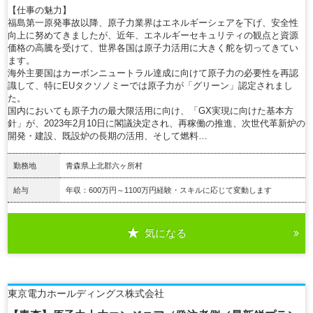
【仕事の魅力】
福島第一原発事故以降、原子力業界はエネルギーシェアを下げ、安全性
向上に努めてきましたが、近年、エネルギーセキュリティの観点と資源
価格の高騰を受けて、世界各国は原子力活用に大きく舵を切ってきてい
ます。
海外主要国はカーボンニュートラル達成に向けて原子力の必要性を再認
識して、特にEUタクソノミーでは原子力が「グリーン」認定されまし
た。
国内においても原子力の最大限活用に向け、「GX実現に向けた基本方
針」が、2023年2月10日に閣議決定され、再稼働の推進、次世代革新炉の
開発・建設、既設炉の長期の活用、そして燃料…
勤務地
青森県上北郡六ヶ所村
給与
年収：600万円～1100万円経験・スキルに応じて変動します
気になる
詳細を見る
東京電力ホールディングス株式会社