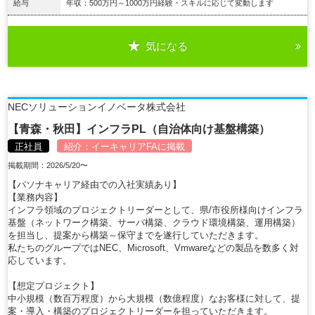
給与
年収：500万円～1000万円経験・スキルに応じて変動します
気になる
詳細を見る
NECソリューションイノベータ株式会社
【青森・秋田】インフラPL（自治体向け基盤構築）
正社員
紹介：
イーキャリアFA
に掲載
掲載期間：2026/5/20〜
【パソナキャリア経由での入社実績あり】
【業務内容】
インフラ領域のプロジェクトリーダーとして、県/市役所様向けインフラ
基盤（ネットワーク構築、サーバ構築、クラウド環境構築、運用構築）
を担当し、提案から構築～保守までを遂行していただきます。
私たちのグループではNEC、Microsoft、Vmwareなどの製品を数多く対
応しています。
【想定プロジェクト】
中小規模（数百万程度）から大規模（数億程度）なお客様に対して、提
案・導入・構築のプロジェクトリーダーを担っていただきます。