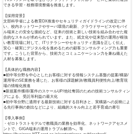
できる学習・校務環境整備を推進します。
【採用背景】
文部科学省による教育DX推進やセキュリティガイドラインの改定に伴
い、校内ネットワークやサーバ環境の刷新、クラウドサービスやモバイ
ル端末との安全な接続など、従来の技術と新しい技術を組み合わせた複
合的なスキルが求められています。また、紙文化や従来型の運用が根強
い教育現場に対して、ITリテラシーやセキュリティ意識を正しく伝え、
安心・確実にデジタル化を進めるための顧客コンサルティング力も重要
です。こうした背景から、技術力とコミュニケーション力を兼ね備えた
人材を募集します。
【具体的な職務内容】
■初中等分野を中心としたお客様に対する情報システム基盤の提案/構築/
運用等のSE業務を通じた、お客様の課題解決/教職員利便性向上/教育現
場の情報化推進
■新規案件獲得/案件のスケールUP/他社奪回のための技術コンサルティン
グによる、受託等利益の最大化
■初中等分野に適用する最新技術に対する目利きと、実構築への反映によ
る先行事例の創出などにより、組織的スキル向上と若手育成の牽引
【導入事例】
・ゼロトラストモデルで教職員の業務を効率化、ネットワークアセスメ
ントで、GIGA端末の運用トラブル解消へ。等