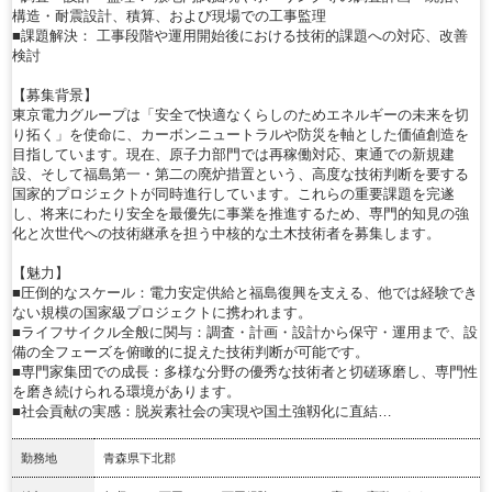
構造・耐震設計、積算、および現場での工事監理
■課題解決： 工事段階や運用開始後における技術的課題への対応、改善
検討
【募集背景】
東京電力グループは「安全で快適なくらしのためエネルギーの未来を切
り拓く」を使命に、カーボンニュートラルや防災を軸とした価値創造を
目指しています。現在、原子力部門では再稼働対応、東通での新規建
設、そして福島第一・第二の廃炉措置という、高度な技術判断を要する
国家的プロジェクトが同時進行しています。これらの重要課題を完遂
し、将来にわたり安全を最優先に事業を推進するため、専門的知見の強
化と次世代への技術継承を担う中核的な土木技術者を募集します。
【魅力】
■圧倒的なスケール：電力安定供給と福島復興を支える、他では経験でき
ない規模の国家級プロジェクトに携われます。
■ライフサイクル全般に関与：調査・計画・設計から保守・運用まで、設
備の全フェーズを俯瞰的に捉えた技術判断が可能です。
■専門家集団での成長：多様な分野の優秀な技術者と切磋琢磨し、専門性
を磨き続けられる環境があります。
■社会貢献の実感：脱炭素社会の実現や国土強靱化に直結…
勤務地
青森県下北郡