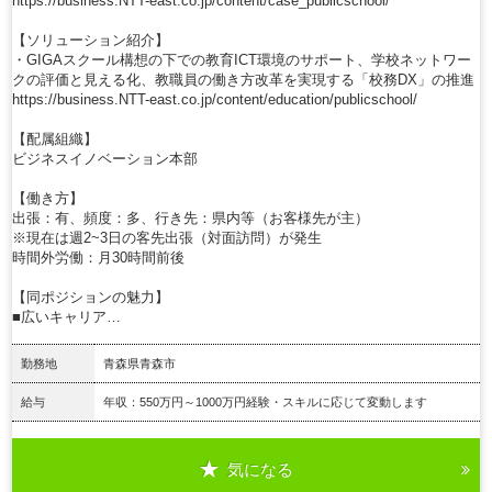
https://business.NTT-east.co.jp/content/case_publicschool/
【ソリューション紹介】
・GIGAスクール構想の下での教育ICT環境のサポート、学校ネットワー
クの評価と見える化、教職員の働き方改革を実現する「校務DX」の推進
https://business.NTT-east.co.jp/content/education/publicschool/
【配属組織】
ビジネスイノベーション本部
【働き方】
出張：有、頻度：多、行き先：県内等（お客様先が主）
※現在は週2~3日の客先出張（対面訪問）が発生
時間外労働：月30時間前後
【同ポジションの魅力】
■広いキャリア…
勤務地
青森県青森市
給与
年収：550万円～1000万円経験・スキルに応じて変動します
気になる
詳細を見る