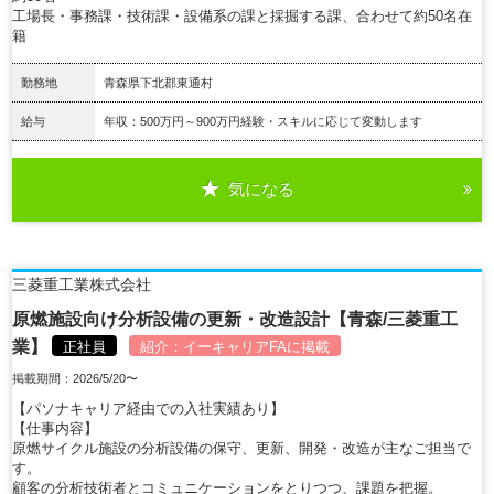
工場長・事務課・技術課・設備系の課と採掘する課、合わせて約50名在
籍
勤務地
青森県下北郡東通村
給与
年収：500万円～900万円経験・スキルに応じて変動します
気になる
詳細を見る
三菱重工業株式会社
原燃施設向け分析設備の更新・改造設計【青森/三菱重工
業】
正社員
紹介：
イーキャリアFA
に掲載
掲載期間：2026/5/20〜
【パソナキャリア経由での入社実績あり】
【仕事内容】
原燃サイクル施設の分析設備の保守、更新、開発・改造が主なご担当で
す。
顧客の分析技術者とコミュニケーションをとりつつ、課題を把握。