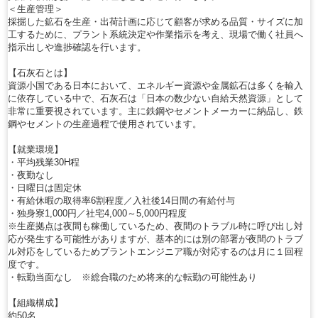
＜生産管理＞
採掘した鉱石を生産・出荷計画に応じて顧客が求める品質・サイズに加
工するために、プラント系統決定や作業指示を考え、現場で働く社員へ
指示出しや進捗確認を行います。
【石灰石とは】
資源小国である日本において、エネルギー資源や金属鉱石は多くを輸入
に依存している中で、石灰石は「日本の数少ない自給天然資源」として
非常に重要視されています。主に鉄鋼やセメントメーカーに納品し、鉄
鋼やセメントの生産過程で使用されています。
【就業環境】
・平均残業30H程
・夜勤なし
・日曜日は固定休
・有給休暇の取得率6割程度／入社後14日間の有給付与
・独身寮1,000円／社宅4,000～5,000円程度
※生産拠点は夜間も稼働しているため、夜間のトラブル時に呼び出し対
応が発生する可能性がありますが、基本的には別の部署が夜間のトラブ
ル対応をしているためプラントエンジニア職が対応するのは月に１回程
度です。
・転勤当面なし ※総合職のため将来的な転勤の可能性あり
【組織構成】
約50名