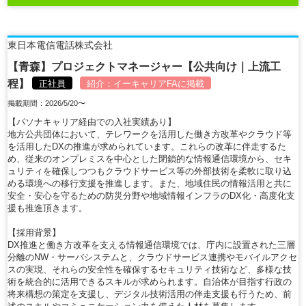
東日本電信電話株式会社
【青森】プロジェクトマネージャー【公共向け｜上流工
程】
正社員
紹介：
イーキャリアFA
に掲載
掲載期間：2026/5/20〜
【パソナキャリア経由での入社実績あり】
地方公共団体において、テレワークを活用した働き方改革やクラウド等
を活用したDXの推進が求められています。これらの改革に伴走するた
め、従来のオンプレミスを中心とした閉鎖的な情報通信環境から、セキ
ュリティを確保しつつもクラウドサービス等の外部技術を柔軟に取り込
める環境への移行支援を推進します。また、地域住民の情報活用と共に
安全・安心を守るための防災分野や地域情報インフラのDX化・高度化支
援も推進頂きます。
【採用背景】
DX推進と働き方改革を支える情報通信環境では、庁内に設置された三層
分離のNW・サーバシステムと、クラウドサービス連携やモバイルアクセ
スの実現、それらの安全性を確保するセキュリティ技術など、多様な技
術を統合的に活用できるスキルが求められます。自治体が目指す行政の
将来構想の策定を支援し、デジタル技術活用の伴走支援も行うため、前