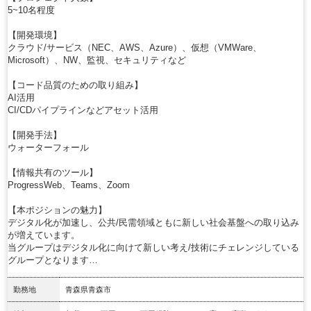
5~10名程度
【開発環境】
クラウド/サービス（NEC、AWS、Azure）、仮想（VMWare、
Microsoft）、NW、監視、セキュリティなど
【コード品質のための取り組み】
AI活用
CI/CDパイプラインなどアセット活用
【開発手法】
ウォーターフォール
【情報共有のツール】
ProgressWeb、Teams、Zoom
【本ポジションの魅力】
デジタル化が加速し、公共/民需領域ともに新しい社会基盤への取り込み
が増えています。
当グループはデジタル化に向けて新しい考え/技術にチェレンジしている
グループとなります…
勤務地
青森県青森市