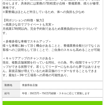
任せします。具体的には業務の7割程度が点検・整備業務、残りが修理、
車検です。
※重整備はほとんど外注しているため、体への負担も少なめ
【同ポジションの特徴・魅力】
＜残業少な目でプライベートも充実＞
月残業17時間以内。完全予約制であるため業務負担がかかりづらいで
す。
＜多種多様な車種でスキルアップ＞
様々な車種に触って頂く機会があることと、整備業務全般だけでなくお
客様へのご説明もして頂くことで、ご自身のスキルも高めることが可能
＜キャリアアップのチャンスがある＞
現在、複数店舗展開を行っている同社。その為、早い段階でキャリアア
ップができる状態です。若くしてリーダーになれるのも夢ではありませ
ん。新規店舗が増えているため新店舗のリーダーをすることもできま
す。最短1～3年で工場長への昇格の可能性あり。
勤務地
青森県各店舗
給与
年収：350万円～750万円経験・スキルに応じて変動します