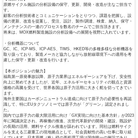
原燃サイクル施設の分析設備の保守、更新、開発・改造が主なご担当で
す。
顧客の分析技術者とコミュニケーションをとりつつ、課題を把握し、設
備の更新、改造を提案し、受注、設計、製作/調達、検査、納入、保守・
メンテナンスの一連のプロセスを数名のチームでご担当頂きます。
将来は、MOX燃料製造施設の分析設備への展開を視野に入れています。
・分析機器について
GC、IC、ICP-MS、ICP-AES、TIMS、HKED等の多種多様な分析機器を
取り扱っており、製造メーカと協力しながら放射線環境下への適用を考
慮した保守・更新・改造を行います。
【本ポジションの魅力】
福島第一原発事故以降、原子力業界はエネルギーシェアを下げ、安全性
向上に努めてきましたが、近年、エネルギーセキュリティの観点と資源
価格の高騰を受けて、世界各国は原子力活用に大きく舵を切ってきてい
ます。
海外主要国はカーボンニュートラル達成に向けて原子力の必要性を再認
識して、特にEUタクソノミーでは原子力が「グリーン」認定されまし
た。
国内では原子力の最大限活用に向け「GX実現に向けた基本方針」が2023
年に閣議決定され、再稼働の推進、次世代革新炉の開発・建設、既設炉
の長期の活用、燃料サイクル推進が謳われています。同社は燃料サイク
ルを支える三菱重工の現地拠点として、社会貢献性の高い仕事に取り組
んでいます。日本原燃（株）様の再処理工場は国内唯一の施設であり、