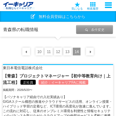
転職ならイーキャリア
気になる
検索履歴
無料会員登録はこちらから
青森県の転職情報
条件変更
10
前の
30
11
件
12
13
14
次の
30
東日本電信電話株式会社
【青森】プロジェクトマネージャー【初中等教育向け｜上
流工程】
正社員
紹介：
イーキャリアFA
に掲載
掲載期間：2026/5/20〜
【パソナキャリア経由での入社実績あり】
GIGAスクール構想の推進やクラウドサービスの活用、オンライン授業・
ハイブリッド学習の定着など、ICT環境の高度化が急速に進んでいます。
この流れに対応し、従来のオンプレミス環境を利便性と情報セキュリテ
ィのバランスを取りながらクラウドアップや外部サービスと柔軟に連携