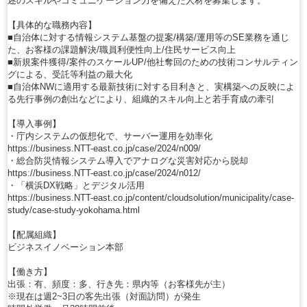
述のスキルやコミュニケーション力を備えた人材を募集します。
【具体的な職務内容】
■自治体に対する情報システム基盤の提案/構築/運用等のSE業務を通じ
た、お客様の課題解決/職員利便性向上/住民サービス向上
■新規案件獲得/案件のスケールUP/他社奪回のための技術コンサルティン
グによる、受託等利益の最大化
■自治体NWに適用する最新技術に対する目利きと、実構築への反映によ
る先行事例の創出などにより、組織的スキル向上と若手育成の牽引
【導入事例】
・庁内システムの仮想化で、サーバー運用を効率化
https://business.NTT-east.co.jp/case/2024/n009/
・総合防災情報システム導入でアナログな災害対応から脱却
https://business.NTT-east.co.jp/case/2024/n012/
・「横浜DX戦略」とデジタル活用
https://business.NTT-east.co.jp/content/cloudsolution/municipality/case-
study/case-study-yokohama.html
【配属組織】
ビジネスイノベーション本部
【働き方】
出張：有、頻度：多、行き先：県内等（お客様先が主）
※現在は週2~3日の客先出張（対面訪問）が発生