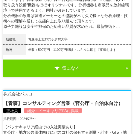
取り扱う設備/機器もほぼオリジナルです。分析機器も市販品を放射線環
境下で使用できるよう、同社が改造しています。
分析機器の改造は製造メーカーとの協調が不可欠で様々な分析原理・技
術への理解を通して技能向上に取り組んで頂きます。
原子力施設は安全性担保のため高い品質が求められ、最新技術ト…
勤務地
青森県上北郡六ヶ所村大字
給与
年収：500万円～1100万円経験・スキルに応じて変動します
気になる
詳細を見る
株式会社パスコ
【青森】コンサルティング営業（官公庁・自治体向け）
正社員
紹介：
イーキャリアFA
に掲載
掲載期間：2024/7/6〜
【パソナキャリア経由での入社実績あり】
官公庁・地方公共団体向けにパスコ社の保有する測量・計測・GIS（地