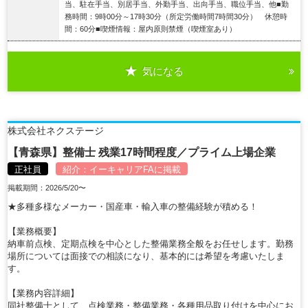
当、駐在手当、別居手当、外勤手当、出向手当、職位手当、他■勤
務時間：9時00分～17時30分（所定労働時間7時間30分） 休憩時
間：60分■喫煙情報：屋内原則禁煙（喫煙室あり）
気になる
詳細を見る
株式会社ネクステージ
【青森県】整備士 残業17時間程度／プライム上場企業
正社員
紹介：
イーキャリアFA
に掲載
掲載期間：2026/5/20〜
★多種多様なメーカー・国産車・輸入車の整備経験が積める！
【業務概要】
納車前点検、定期点検を中心とした整備業務全般をお任せします。勤務
場所については面接での相談になり、基本的には希望を考慮いたしま
す。
【業務内容詳細】
同社整備士として、点検業務・整備業務・各種用品取り付けを中心にお