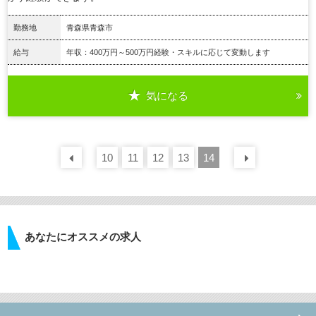
勤務地
青森県青森市
給与
年収：400万円～500万円経験・スキルに応じて変動します
気になる
詳細を見る
10
前の
30
11
件
12
13
14
次の
30
あなたにオススメの求人