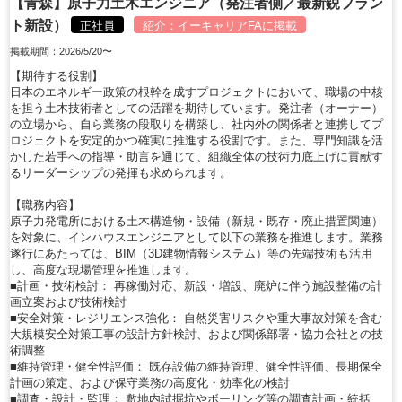
【青森】原子力土木エンジニア（発注者側／最新鋭プラン
ト新設）
正社員
紹介：
イーキャリアFA
に掲載
掲載期間：2026/5/20〜
【期待する役割】
日本のエネルギー政策の根幹を成すプロジェクトにおいて、職場の中核
を担う土木技術者としての活躍を期待しています。発注者（オーナー）
の立場から、自ら業務の段取りを構築し、社内外の関係者と連携してプ
ロジェクトを安定的かつ確実に推進する役割です。また、専門知識を活
かした若手への指導・助言を通じて、組織全体の技術力底上げに貢献す
るリーダーシップの発揮も求められます。
【職務内容】
原子力発電所における土木構造物・設備（新規・既存・廃止措置関連）
を対象に、インハウスエンジニアとして以下の業務を推進します。業務
遂行にあたっては、BIM（3D建物情報システム）等の先端技術も活用
し、高度な現場管理を推進します。
■計画・技術検討： 再稼働対応、新設・増設、廃炉に伴う施設整備の計
画立案および技術検討
■安全対策・レジリエンス強化： 自然災害リスクや重大事故対策を含む
大規模安全対策工事の設計方針検討、および関係部署・協力会社との技
術調整
■維持管理・健全性評価： 既存設備の維持管理、健全性評価、長期保全
計画の策定、および保守業務の高度化・効率化の検討
■調査・設計・監理： 敷地内試掘坑やボーリング等の調査計画・統括、