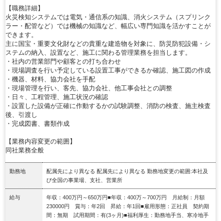
【職務詳細】
火災検知システムでは電気・通信系の知識、消火システム（スプリンク
ラー・配管など）では機械の知識など、幅広い専門知識を活かすことが
できます。
主に国宝・重要文化財などの貴重な建造物を対象に、防災防犯設備・シ
ステムの納入、設置など、施工に関わる管理業務を担当します。
・社内の営業部門や顧客との打ち合わせ
・現場調査を行い予定している設置工事ができるか確認、施工図の作成
・機器、材料、協力会社を手配
・現場管理を行い、客先、協力会社、他工事会社との調整
・日々、工程管理、施工状況の確認
・設置した設備が正確に作動するかの試験調整、消防の検査、施主検査
後、引渡し
・完成図書、書類作成
【業務内容変更の範囲】
同社業務全般
勤務地
配属先により異なる 配属先により異なる 勤務地変更の範囲:本社及
び全国の事業場、支社、営業所
給与
年収：400万円～650万円■年収：400万～700万円 月給制：月額
230000円 賞与：年2回 昇給：年1回■雇用形態：正社員 契約期
間：無期 試用期間：有(3ヶ月)■福利厚生：勤務地手当、寒冷地手