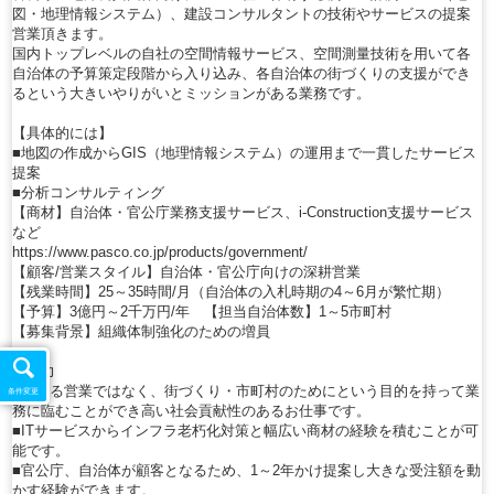
図・地理情報システム）、建設コンサルタントの技術やサービスの提案
営業頂きます。
国内トップレベルの自社の空間情報サービス、空間測量技術を用いて各
自治体の予算策定段階から入り込み、各自治体の街づくりの支援ができ
るという大きいやりがいとミッションがある業務です。
【具体的には】
■地図の作成からGIS（地理情報システム）の運用まで一貫したサービス
提案
■分析コンサルティング
【商材】自治体・官公庁業務支援サービス、i-Construction支援サービス
など
https://www.pasco.co.jp/products/government/
【顧客/営業スタイル】自治体・官公庁向けの深耕営業
【残業時間】25～35時間/月（自治体の入札時期の4～6月が繁忙期）
【予算】3億円～2千万円/年 【担当自治体数】1～5市町村
【募集背景】組織体制強化のための増員
★魅力
■単なる営業ではなく、街づくり・市町村のためにという目的を持って業
条件変更
務に臨むことができ高い社会貢献性のあるお仕事です。
■ITサービスからインフラ老朽化対策と幅広い商材の経験を積むことが可
能です。
■官公庁、自治体が顧客となるため、1～2年かけ提案し大きな受注額を動
かす経験ができます。