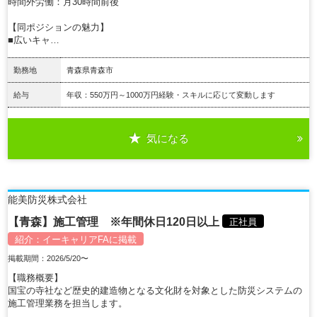
時間外労働：月30時間前後
【同ポジションの魅力】
■広いキャ…
勤務地
青森県青森市
給与
年収：550万円～1000万円経験・スキルに応じて変動します
気になる
詳細を見る
能美防災株式会社
【青森】施工管理 ※年間休日120日以上
正社員
紹介：
イーキャリアFA
に掲載
掲載期間：2026/5/20〜
【職務概要】
国宝の寺社など歴史的建造物となる文化財を対象とした防災システムの
施工管理業務を担当します。