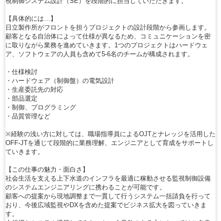
視制御システム設計（SE）を段階的に担当していただきます。
【具体的には…】
日立製作所がフロントを担うプロジェクトの設計段階から参画します。
顧客となる自治体によって仕様が異なるため、コミュニケーションを密
に取りながら業務を進めていきます。1つのプロジェクトはハードウェ
ア、ソフトウェアの人員も含めて5-6名のチームが構成されます。
・仕様検討
・ハードウェア（制御盤）の電気設計
・生産委託先の対応
・部品選定
・制御、プログラミング
・品質管理など
※経験の浅い方に対しては、職場指導員によるOJTとナレッジを活用した
OFF-JTを通じて段階的に業務理解、エンジニアとして育成をサポートし
ていきます。
【この仕事の魅力・面白さ】
社会生活を支える上下水道のインフラを最適に稼動させる監視制御設備
のシステムエンジニアリングに携わることが可能です。
顧客への提案から現地調整まで一貫して行うシステム一括請負を行って
おり、今後広域監視やDXを含めた提案でビジネス拡大を図っていきま
す。