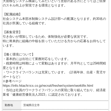
大規模なシステム構築してみたいという意欲のある方にとってはご自身
のスキル向上が実現できる環境となります。
【配属組織】
社会システム本部水制御システム設計部への配属となります。約30名の
社員が所属している組織です。
【募集背景】
引き合いが増加しているため、体制強化が必要な状況です。
特に将来的に組織の中核を担っていただける方からの応募をお待ちして
います。
【働く環境について】
・基本的には出社にて業務対応をしています。
・残業時間は時期によって変動はありますが、月平均としては25時間程
度となります。
・ワークライフバランスは充実しています。（計画年休、出産・育児サ
ポートなど）
※参考ページ
https://info.hitachi-ics.co.jp/recruit/fresher/system/worklife.html
・当社は社員のワークライフバランスの実現に取り組んでおり、経済産
業省「健康経営優良法人2023」に認定されております。
勤務地
茨城県日立市