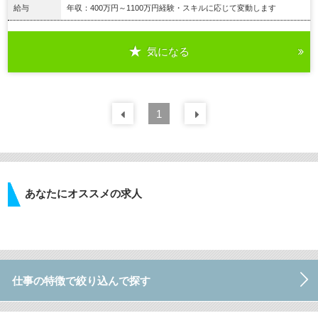
給与
年収：400万円～1100万円経験・スキルに応じて変動します
気になる
詳細を見る
前の
1
30
件
次の
30
件
あなたにオススメの求人
仕事の特徴で絞り込んで探す