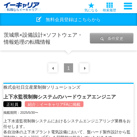
転職ならイーキャリア
気になる
検索履歴
無料会員登録はこちらから
茨城県×設備設計×ソフトウェア・
条件変更
情報処理の転職情報
前の
1
30
件
次の
30
件
株式会社日立産業制御ソリューションズ
上下水監視制御システムのハードウェアエンジニア
正社員
紹介：
イーキャリアFA
に掲載
掲載期間：2025/5/30〜
上下水道監視制御システムにおけるシステムエンジニアリング業務をお
任せします。
各自治体の上下水プラント電気設備において、盤ハード製作設計から監