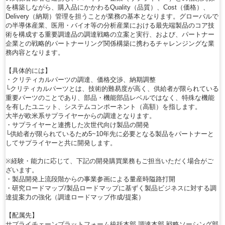
を構築しながら、購入品にかかわるQuality（品質）、Cost（価格）、
Delivery（納期）管理を担うことが業務の基本となります。グローバルで
の半導体産業、医用・バイオ等の分析産業における最先端製品のコア技
術を構成する重要調達品の調達戦略の立案と実行、および、パートナー
企業との戦略的パートナーリング関係構築に携わるチャレンジングな業
務内容となります。
【具体的には】
・クリティカルパーツの調達、価格交渉、納期調整
└クリティカルパーツとは、技術的難易度が高く、供給者が限られている
重要パーツのことであり、部品・機能部品レベルではなく、特殊な機能
を有したユニット、システムコンポーネント（高額）を指します。
大半が欧米系サプライヤーからの調達となります。
・サプライヤーと連携した次世代向け製品の開発
└供給者が限られているため5~10年先に必要となる製品をパートナーと
してサプライヤーと共に開発します。
※経験・能力に応じて、下記の開発購買業務もご担当いただく場合がご
ざいます。
・製品開発上流段階からの事業参画による量産時隘路打開
・研究ロードマップ/製品ロードマップに基ずく製品ビジネスに対する調
達提案力の強化（調達ロードマップ作成/提案）
【配属先】
サプライチェーンプラットフォーム統括本部 調達本部 戦略ソーシング部