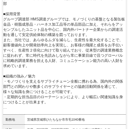
部
■採用背景
グループ調達部 HMS調達グループでは、モノづくりの基盤となる製缶板
金品・樹脂成形品・ハーネス加工品等の単品部品に加え、それらをアッ
センブルしたユニット品を中心に、国内外パートナー企業からの調達活
動を通して安定供給体制の構築を図っております。
また、当社では、あらゆるムダを減らし、生産性を最大化することで、
顧客価値向上や開発効率向上を実現し、お客様の飛躍と成長をお手伝い
すべく、生産性２倍化に向けて取り組んでおり、従来型の調達業務概念
に捉われず、常に時代を先読みしながら常に事業目線で且つグローバル
に戦略的調達業務を担える人財、コミュニケーション能力の高い人財を
求めています。
■組織の強み／魅力
・モノづくりを支えるサプライチェーン全般に携わる為、国内外の関係
部門との関わりや数多くのサプライヤーとの協創活動関係を通じて、
様々な知識を身につけることが可能です。
・定期的な担当品目のローテーションにより、より幅広い関連知識を身
につけることが出来ます。
…
勤務地
茨城県茨城県ひたちなか市市毛1040番地