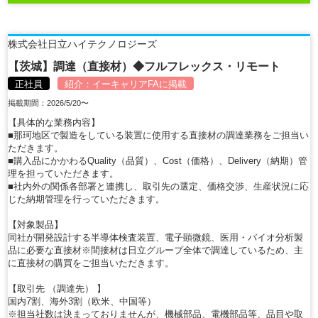
株式会社日立ハイテクノロジーズ
【茨城】調達（直接材）◆フルフレックス・リモート
正社員
紹介：
イーキャリアFA
に掲載
掲載期間：2026/5/20〜
【具体的な業務内容】
■那珂地区で製造をしている装置に使用する直接材の調達業務をご担当い
ただきます。
■購入品にかかわるQuality（品質）、Cost（価格）、Delivery（納期）管
理を担っていただきます。
■社内外の関係各部署と連携し、取引先の選定、価格交渉、生産状況に応
じた納期管理を行っていただきます。
【対象製品】
同社が開発設計する半導体検査装置、電子顕微鏡、医用・バイオ分析製
品に必要な直接材※間接材は日立グループ全体で調達しているため、主
に直接材の購買をご担当いただきます。
【取引先 （調達先） 】
国内7割、海外3割（欧米、中国等）
※担当社数は決まっておりませんが、機械部品、電機部品等、品目や取