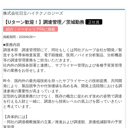
株式会社日立ハイテクノロジーズ
【Uターン歓迎！】調達管理／茨城勤務
正社員
紹介：
イーキャリアFA
に掲載
掲載期間：2026/6/26〜
■業務内容
調達本部 調達管理部にて、同社もしくは同社グループ会社が開発／製
造する半導体検査装置、電子顕微鏡、医用／バイオ分析製品、分析機器
等の調達管理業務をご担当いただきます。
社内外の関係各部署と連携し、サプライヤー管理および各種予実算管理
等の業務をお任せします。
昨今、国内外の最先端技術を持ったサプライヤーとの技術提携、共同開
発により、製品競争力や付加価値を高める為、開発上流段階における調
達参画の重要性が高まっています。
定型的な調達業務だけでなく、既存の概念に捉われず攻めの姿勢で調達
を行える人財と一緒に、調達から技術レベルの底上げを図っていきたい
と考えています。
【具体的には】
・同社の調達横断施策の立案／推進および調達額、原価低減額等の予実
算管理