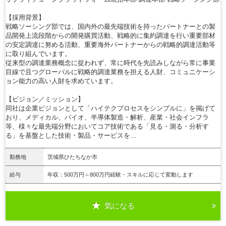
【採用背景】
戦略ソーシング部では、国内外の最先端技術を持ったパートナーとの製
品開発上流段階からの開発購買活動、戦略的に集約調達を行い重要部材
の安定調達に努める活動、重要海外パートナーからの戦略的調達活動等
に取り組んでいます。
従来型の調達業務概念に捉われず、常に時代を先読みしながら常に事業
目線で且つグローバルに戦略的調達業務を担える人財、コミュニケーシ
ョン能力の高い人財を求めています。
【ビジョン／ミッション】
同社は企業ビジョンとして「ハイテクプロセスをシンプルに」を掲げて
おり、メディカル、バイオ、半導体製造・解析、産業・社会インフラ
等、様々な最先端分野においてコア技術である「見る・測る・分析す
る」を基盤とした技術・製品・サービスを…
勤務地
茨城県ひたちなか市
給与
年収：500万円～800万円経験・スキルに応じて変動します
気になる
詳細を見る