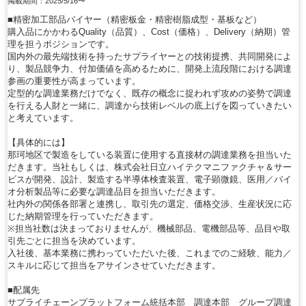
掲載期間：2025/5/16〜
■精密加工部品バイヤー（精密板金・精密樹脂成型・基板など）
購入品にかかわるQuality（品質）、Cost（価格）、Delivery（納期）管
理を担うポジションです。
国内外の最先端技術を持ったサプライヤーとの技術提携、共同開発によ
り、製品競争力、付加価値を高めるために、開発上流段階における調達
参画の重要性が高まっています。
定型的な調達業務だけでなく、既存の概念に捉われず攻めの姿勢で調達
を行える人財と一緒に、調達から技術レベルの底上げを図っていきたい
と考えています。
【具体的には】
那珂地区で製造をしている装置に使用する直接材の調達業務を担当いた
だきます。当社もしくは、株式会社日立ハイテクマニファクチャ＆サー
ビスが開発、設計、製造する半導体検査装置、電子顕微鏡、医用／バイ
オ分析製品等に必要な調達品目を担当いただきます。
社内外の関係各部署と連携し、取引先の選定、価格交渉、生産状況に応
じた納期管理を行っていただきます。
※担当社数は決まっておりませんが、機械部品、電機部品等、品目や取
引先ごとに担当を決めています。
入社後、基本業務に携わっていただいた後、これまでのご経験、能力／
スキルに応じて担当をアサインさせていただきます。
■配属先
サプライチェーンプラットフォーム統括本部 調達本部 グループ調達