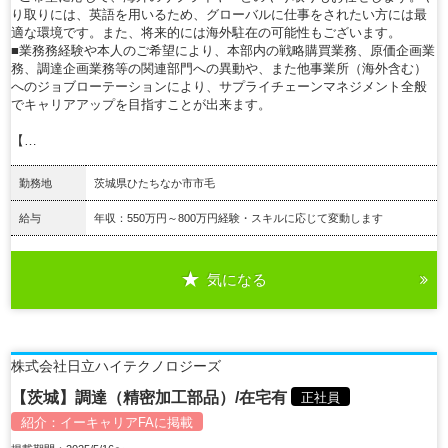
り取りには、英語を用いるため、グローバルに仕事をされたい方には最
適な環境です。また、将来的には海外駐在の可能性もございます。
■業務務経験や本人のご希望により、本部内の戦略購買業務、原価企画業
務、調達企画業務等の関連部門への異動や、また他事業所（海外含む）
へのジョブローテーションにより、サプライチェーンマネジメント全般
でキャリアアップを目指すことが出来ます。
【…
勤務地
茨城県ひたちなか市市毛
給与
年収：550万円～800万円経験・スキルに応じて変動します
気になる
詳細を見る
株式会社日立ハイテクノロジーズ
【茨城】調達（精密加工部品）/在宅有
正社員
紹介：
イーキャリアFA
に掲載