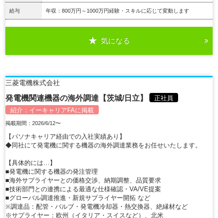
給与
年収：800万円～1000万円経験・スキルに応じて変動します
気になる
詳細を見る
三菱電機株式会社
発電機関連機器の海外調達【茨城/日立】
正社員
紹介：
イーキャリアFA
に掲載
掲載期間：2026/6/12〜
【パソナキャリア経由での入社実績あり】
◆同社にて発電機に関する機器の海外調達業務をお任せいたします。
【具体的には…】
■発電機に関する機器の発注管理
■海外サプライヤーとの価格交渉、納期調整、品質要求
■技術部門との連携による最適な仕様確認・VA/VE提案
■グローバル調達推進・新規サプライヤー開拓 など
※調達品：配管・バルブ・発電機冷却器・熱交換器、絶縁材など
※サプライヤー：欧州（イタリア・スイスなど）、北米