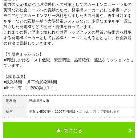
電力の安定供給や地球温暖化への対策としてのカーボンニュートラルの
実現など社会ニーズへの貢献のため、発電機メーカーとして水素・アン
モニアなどのカーボンフリー燃料を活用した火力発電や、再生可能エネ
ルギーなどの変動を補う大型発電システムなど、多様なエネルギー源に
対応した発電機などの開発・提供を行っています。
これまでの長い歴史で培われた世界トップクラスの品質と技術力を継承
する発電機メーカーとしてお客様のニーズに応えるとともに、社会課題
の解決に貢献していきます。
【配属先ミッション】
■調達におけるコスト低減、安定調達、品質確保、遵法をミッションとし
ています。
【職場環境】
■残業時間 ：月平均10-20時間
■出張：有 （目安の頻度1-2…
勤務地
茨城県日立市
給与
年収：450万円～1200万円経験・スキルに応じて変動します
気になる
詳細を見る