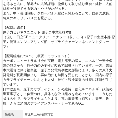
を得ると共に、業界大の共通課題に協働して取り組む機会・経験、人的
財産を獲得できる魅力・やりがいがある。
また、中・長期戦略、グローバル人脈にも関わることで、自身の成長、
将来のキャリアパスにも繋がる。
【配属組織名】
原子力ビジネスユニット 原子力事業統括本部
（但し、日立GEニュークリア・エナジー（株）出向（原子力生産本部 原
子力調達エンジニアリング部 サプライチェーンマネジメントグルー
プ）
【配属組織について（概要・ミッション）】
カーボンニュートラル社会の実現、電力需要の増大、エネルギー安全保
障の観点から、原子力の必要性が改めて認識されています。一方、東日
本大震災に伴う福島第一原子力発電所事故の影響により、多くの原子力
発電所が長期間停止し、再稼働にも時間を要したことから、国内の原子
力サプライチェーンにおける人材・技術・製造基盤の維持に課題が生じ
ています。
日本政府も、原子力サプライチェーンの維持・強化をエネルギー政策の
重要事項として位置づけ、具体的な取り組みを進めています。こうした
状況の中で、サプライヤはもとより、電力事業者（顧客）、業界、政
府、さらに米国のアライアンスパートナーであるG…
勤務地
茨城県大みか町五丁目