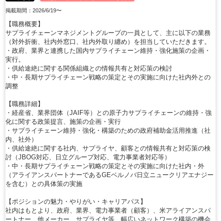
掲載期間：2026/6/19〜
【職務概要】
サプライチェーンマネジメントグループの一員として、主に以下の業務
（対外折衝、社内外窓口、社内外取り纏め）を担当していただきます。
・政府、業界と連携した国内サプライチェーン維持・強化施策の企画・
実行。
・供給途絶に関する関係組織との情報共有と対応策の検討
・中・長期サプライチェーン戦略の策定とその実施に向けた社内外との
調整
【職務詳細】
・経産省、業界団体（JAIF等）との原子力サプライチェーンの維持・強
化に関する政策提言、施策の企画・実行
・サプライチェーン維持・強化・構築のための政府補助金活用推進（社
内、社外）
・供給途絶に関する社内、サプライヤ、顧客との情報共有と対応策の検
討（JBOG対応、日立グループ対応、電力事業者対応等）
・中・長期サプライチェーン戦略の策定とその実施に向けた社内・外
（アライアンスパートナーであるGEベルノバ日立ニュークリアエナジー
を含む）との具体策の実施
【ポジションの魅力・やりがい・キャリアパス】
社内はもとより、政府、業界、電力事業者（顧客）、米アライアンスパ
ートナー、他メーカー、サプライヤ等、幅広いネットワーク構築の機会