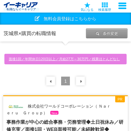
転職ならイーキャリア
気になる
検索履歴
無料会員登録はこちらから
茨城県×購買の転職情報
条件変更
面接1回／年間休日120日以上／月給27万～30万円／残業ほとんどなし
前の
1
30
件
次の
30
件
PR
株式会社ワールドコーポレーション（ Ｎａｒ
ｅｒｕ Ｇｒｏｕｐ）
New
事務作業が中心の総合事務・労務管理◆土日祝休み／研
修充実／面接1回・WEB面接可能／未経験歓迎◆