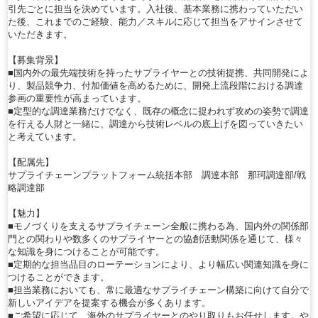
引先ごとに担当を決めています。入社後、基本業務に携わっていただい
た後、これまでのご経験、能力／スキルに応じて担当をアサインさせて
いただきます。
【募集背景】
■国内外の最先端技術を持ったサプライヤーとの技術提携、共同開発によ
り、製品競争力、付加価値を高めるために、開発上流段階における調達
参画の重要性が高まっています。
■定型的な調達業務だけでなく、既存の概念に捉われず攻めの姿勢で調達
を行える人財と一緒に、調達から技術レベルの底上げを図っていきたい
と考えています。
【配属先】
サプライチェーンプラットフォーム統括本部 調達本部 那珂調達部/戦
略調達部
【魅力】
■モノづくりを支えるサプライチェーン全般に携わる為、国内外の関係部
門との関わりや数多くのサプライヤーとの協創活動関係を通じて、様々
な知識を身につけることが可能です。
■定期的な担当品目のローテーションにより、より幅広い関連知識を身に
つけることができます。
■担当業務においても、常に最適なサプライチェーン構築に向けて自分で
新しいアイデアを提案する機会が多くあります。
■ご希望に応じて、海外のサプライヤーとのやり取りもお任せします。や