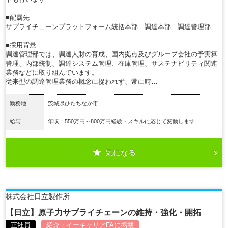
■配属先
サプライチェーンプラットフォーム統括本部 調達本部 調達管理部
■採用背景
調達管理部では、調達人財の育成、国内拠点及びグループ会社の予実算
管理、内部統制、調達システム管理、在庫管理、サステナビリティ関連
業務などに取り組んでいます。
従来型の調達管理業務の概念に捉われず、常に時…
勤務地
茨城県ひたちなか市
給与
年収：550万円～800万円経験・スキルに応じて変動します
気になる
詳細を見る
株式会社日立製作所
【日立】原子力サプライチェーンの維持・強化・開拓
正社員
紹介：
イーキャリアFA
に掲載