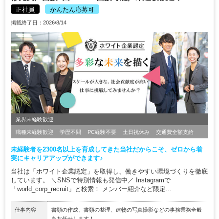
正社員
かんたん応募可
掲載終了日：2026/8/14
業界未経験歓迎
職種未経験歓迎
学歴不問
PC経験不要
土日祝休み
交通費全額支給
未経験者を2300名以上を育成してきた当社だからこそ、ゼロから着
実にキャリアアップができます♪
当社は「ホワイト企業認定」を取得し、働きやすい環境づくりを徹底
しています。 ＼SNSで特別情報も発信中／ Instagramで
「world_corp_recruit」と検索！ メンバー紹介など限定...
仕事内容
書類の作成、書類の整理、建物の写真撮影などの事務業務全般
をお任せします！