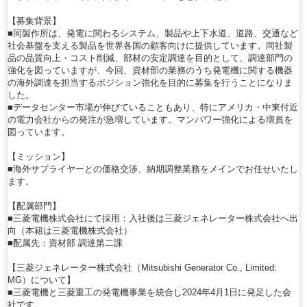
【募集背景】
■同製作所は、発電に関わるシステム、製品や上下水道、道路、交通など
社会基盤を支える製品を世界各国の顧客向けに提供しています。同社製
品の品質向上・コスト削減、部材の安定調達を目的として、調達部門の
強化を図っていますが、今回、資材部の業務のうち発電機に関する機器
の海外調達を担当するポジション強化を目的に募集を行うことになりま
した。
■データセンター市場が伸びていることもあり、特にアメリカ・中東付近
の電力会社からの発注が急増しています。マンパワー強化による増員を
図っています。
【ミッション】
■海外サプライヤーとの価格交渉、納期調整業務をメインでお任せいたし
ます。
【配属部門】
■三菱電機株式会社にて採用：入社後は三菱ジェネレーター株式会社へ出
向（本籍は三菱電機株式会社）
■配属先：資材部 調達第二課
【三菱ジェネレーター株式会社（Mitsubishi Generator Co., Limited:
MG）について】
■三菱電機と三菱重工の発電機事業を統合し2024年4月1日に発足した会
社です。