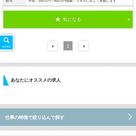
給与
年収：550万円～800万円経験・スキルに応じて変動します
気になる
詳細を見る
前の
1
30
件
次の
30
件
条件変更
あなたにオススメの求人
仕事の特徴で絞り込んで探す