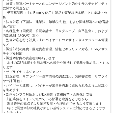
└ 施策：調達パートナーとのエンゲージメント強化やサステナビリティ
に関する調査など
予実算管理：主にExcelを使用し製品や事業統括本部ごとに集計・分
析
・法令対応（下請法、建業法、印紙税法 他）および関連部署への教育計
画／実行
・各種監査（国税局、公認会計士、日立グループ、自己監査）、および
内部統制（J-SOX）対応
└ 監査対応を行う社員（主にバイヤー）のアサインやスケジュール管理
など
・調達部門の経費・固定資産管理、情報セキュリティ対応、CSR／サス
テナブル対応
└ 調達本部内の資産棚卸を行います
本社のCSR本部や財務本部への報告や連携して業務を進めることもあ
ります
・サプライヤマネジメント
（口座管理、サプライヤー基本情報の調査対応、契約書管理 サプライ
ヤー評価 他）
└ バイヤーと連携し、バイヤーが業務を円滑に進められるよう上記対応
を進めます。
・部内インフラ対応およびDX推進（業務改革・合理化）支援
└ 上記業務をメインで進めている部署と連携をとりながら、
調達管理の観点でより業務改革・合理化ができるよう支援します
時には調達本部の社員が新しい基幹システムに対応できるようサポー
トも行います