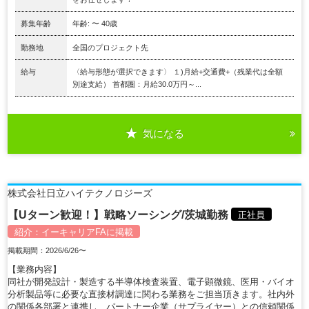
募集年齢
年齢: 〜 40歳
勤務地
全国のプロジェクト先
給与
〈給与形態が選択できます〉 １)月給+交通費+（残業代は全額
別途支給） 首都圏：月給30.0万円～...
気になる
株式会社日立ハイテクノロジーズ
【Uターン歓迎！】戦略ソーシング/茨城勤務
正社員
紹介：
イーキャリアFA
に掲載
掲載期間：2026/6/26〜
【業務内容】
同社が開発設計・製造する半導体検査装置、電子顕微鏡、医用・バイオ
分析製品等に必要な直接材調達に関わる業務をご担当頂きます。社内外
の関係各部署と連携し、パートナー企業（サプライヤー）との信頼関係