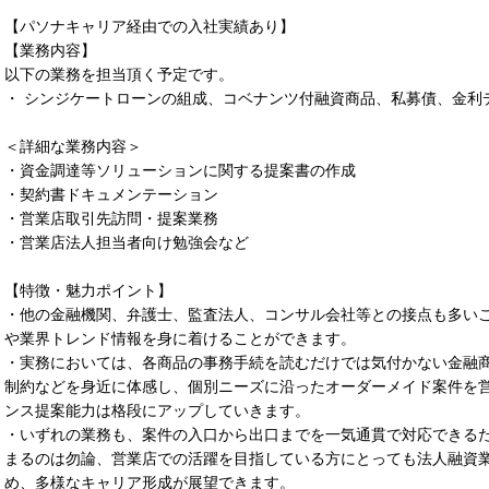
【パソナキャリア経由での入社実績あり】
【業務内容】
以下の業務を担当頂く予定です。
・ シンジケートローンの組成、コベナンツ付融資商品、私募債、金利
＜詳細な業務内容＞
・資金調達等ソリューションに関する提案書の作成
・契約書ドキュメンテーション
・営業店取引先訪問・提案業務
・営業店法人担当者向け勉強会など
【特徴・魅力ポイント】
・他の金融機関、弁護士、監査法人、コンサル会社等との接点も多い
や業界トレンド情報を身に着けることができます。
・実務においては、各商品の事務手続を読むだけでは気付かない金融
制約などを身近に体感し、個別ニーズに沿ったオーダーメイド案件を
ンス提案能力は格段にアップしていきます。
・いずれの業務も、案件の入口から出口までを一気通貫で対応できる
まるのは勿論、営業店での活躍を目指している方にとっても法人融資
め、多様なキャリア形成が展望できます。