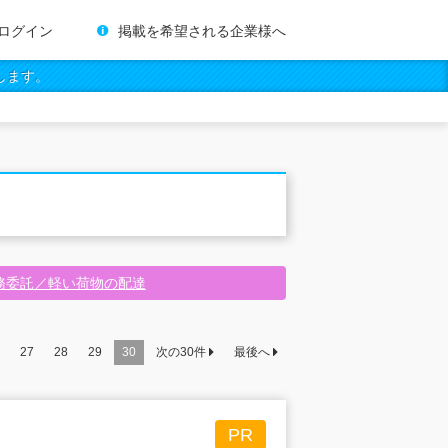
ログイン
掲載を希望される企業様へ
します。
務委託／軽い荷物の配達
27
28
29
30
次の
30
件
最後へ
PR