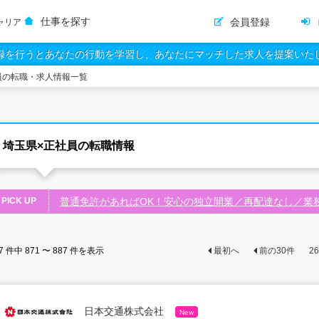
仕事を探す
会員登録
ャリア
録を行うとあなたの行動を学習し、あなたにマッチした求人を提案いた
員の転職・求人情報一覧
埼玉県×正社員の転職情報
PICK UP
普通免許があればOK！安心の独立開業／再配達なし／業
7
件中
871 〜 887
件を表示
最初へ
前の
30
件
26
日本交通株式会社
New