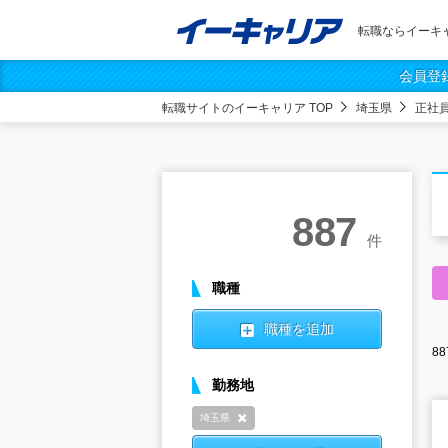
転職ならイーキ
会員登
転職サイトのイーキャリア TOP
埼玉県
正社
887
件
職種
職種を追加
88
勤務地
埼玉県
削除