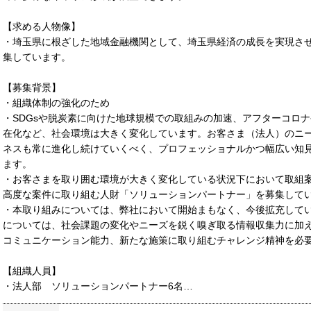
【求める人物像】
・埼玉県に根ざした地域金融機関として、埼玉県経済の成長を実現さ
集しています。
【募集背景】
・組織体制の強化のため
・SDGsや脱炭素に向けた地球規模での取組みの加速、アフターコロ
在化など、社会環境は大きく変化しています。お客さま（法人）のニ
ネスも常に進化し続けていくべく、プロフェッショナルかつ幅広い知
ます。
・お客さまを取り囲む環境が大きく変化している状況下において取組
高度な案件に取り組む人財「ソリューションパートナー」を募集して
・本取り組みについては、弊社において開始まもなく、今後拡充して
については、社会課題の変化やニーズを鋭く嗅ぎ取る情報収集力に加
コミュニケーション能力、新たな施策に取り組むチャレンジ精神を必
【組織人員】
・法人部 ソリューションパートナー6名…