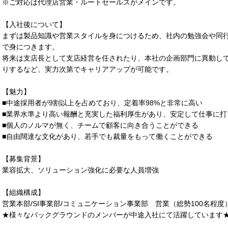
※ご対応は代理店営業・ルートセールスがメインです。
【入社後について】
まずは製品知識や営業スタイルを身につけるため、社内の勉強会や同
で身につきます。
将来は支店長として支店経営を任されたり、本社の企画部門に異動し
りするなど、実力次第でキャリアアップが可能です。
【魅力】
■中途採用者が9割以上を占めており、定着率98%と非常に高い
■業界水準より高い報酬と充実した福利厚生があり、安定して仕事に打
■個人のノルマが無く、チームで顧客に向き合うことができる
■自由闊達な文化があり、若手でも裁量をもって働くことができる
【募集背景】
業容拡大、ソリューション強化に必要な人員増強
【組織構成】
営業本部/SI事業部/コミュニケーション事業部 営業（総勢100名程度
★様々なバックグラウンドのメンバーが中途入社にて活躍しています