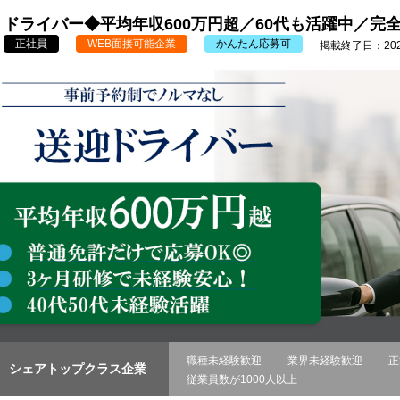
ドライバー◆平均年収600万円超／60代も活躍中／完
正社員
WEB面接可能企業
かんたん応募可
掲載終了日：2026
職種未経験歓迎
業界未経験歓迎
正
シェアトップクラス企業
従業員数が1000人以上