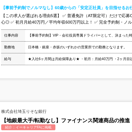
【事前予約制でノルマなし】60歳からの「安定正社員」を目指せるお
【この求人が選ばれる理由5選】 ✅ 普通免許（AT限定可）だけで応募O
心◎ ✅ 初月月給40万円／平均年収600万円以上！ ✅ 完全予約制・ノル
仕事内容
【事前予約制】VIP・会社役員専属ドライバーとして、決まった
勤務地
日本橋・銀座・赤坂のいずれかの営業所での勤務となります。
給与
★入社6ヶ月間は月給保障あり★ ・初月：月給40万円 ・2ヶ月目以降：
株式会社埼玉りそな銀行
【地銀最大手/転勤なし】ファイナンス関連商品の推進
紹介：
イーキャリアFA
に掲載