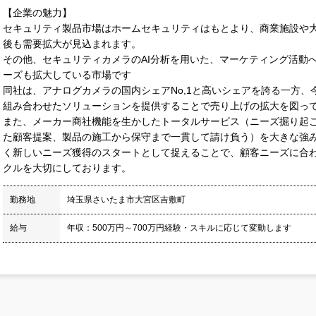
【企業の魅力】
セキュリティ製品市場はホームセキュリティはもとより、商業施設や
後も需要拡大が見込まれます。
その他、セキュリティカメラのAI分析を用いた、マーケティング活動
ーズも拡大している市場です
同社は、アナログカメラの国内シェアNo,1と高いシェアを誇る一方、
組み合わせたソリューションを提供することで売り上げの拡大を図っ
また、メーカー商社機能を生かしたトータルサービス（ニーズ掘り起
た顧客提案、製品の施工から保守まで一貫して請け負う）を大きな強
く新しいニーズ獲得のスタートとして捉えることで、顧客ニーズに合わ
クルを大切にしております。
勤務地
埼玉県さいたま市大宮区吉敷町
給与
年収：500万円～700万円経験・スキルに応じて変動します