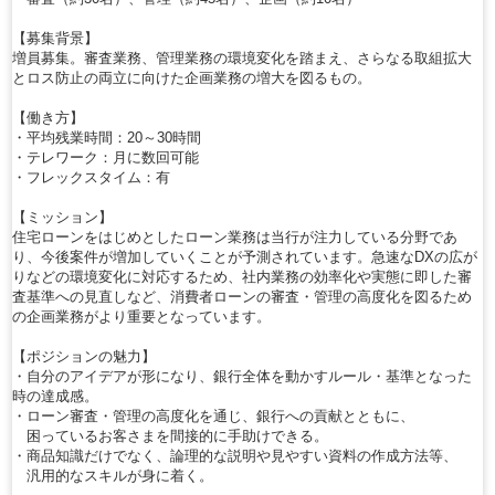
【募集背景】
増員募集。審査業務、管理業務の環境変化を踏まえ、さらなる取組拡大
とロス防止の両立に向けた企画業務の増大を図るもの。
【働き方】
・平均残業時間：20～30時間
・テレワーク：月に数回可能
・フレックスタイム：有
【ミッション】
住宅ローンをはじめとしたローン業務は当行が注力している分野であ
り、今後案件が増加していくことが予測されています。急速なDXの広が
りなどの環境変化に対応するため、社内業務の効率化や実態に即した審
査基準への見直しなど、消費者ローンの審査・管理の高度化を図るため
の企画業務がより重要となっています。
【ポジションの魅力】
・自分のアイデアが形になり、銀行全体を動かすルール・基準となった
時の達成感。
・ローン審査・管理の高度化を通じ、銀行への貢献とともに、
困っているお客さまを間接的に手助けできる。
・商品知識だけでなく、論理的な説明や見やすい資料の作成方法等、
汎用的なスキルが身に着く。