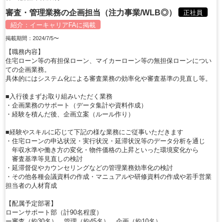
審査・管理業務の企画担当（注力事業/WLB◎）
正社員
紹介：
イーキャリアFA
に掲載
掲載期間：2024/7/5〜
【職務内容】
住宅ローン等の有担保ローン、マイカーローン等の無担保ローンについ
ての企画業務。
具体的にはシステム化による審査業務の効率化や審査基準の見直し等。
■入行後まずお取り組みいただく業務
・企画業務のサポート（データ集計や資料作成）
・経験を積んだ後、企画立案（ルール作り）
■経験やスキルに応じて下記の様な業務にご従事いただきます
・住宅ローンの申込状況・実行状況・延滞状況等のデータ分析を通じ
年収水準や働き方の変化・物件価格の上昇といった環境変化から
審査基準等見直しの検討
・延滞督促やカウンセリングなどの管理業務効率化の検討
・その他各種会議資料の作成・マニュアルや研修資料の作成や若手営業
担当者の人材育成
【配属予定部署】
ローンサポート部（計90名程度）
ー審査（約30名）、管理（約45名）、企画（約10名）