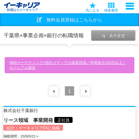
転職ならイーキャリア
気になる
検索履歴
無料会員登録はこちらから
千葉県×事業企画×銀行の転職情報
条件変更
Webマーケティング×自社メディアの成長領域／年間休日120日以上／
カジュアル面談
前の
1
30
件
次の
30
件
株式会社千葉銀行
リース領域 事業開発
正社員
紹介：
イーキャリアFA
に掲載
掲載期間：2026/5/21〜