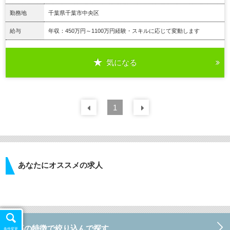
勤務地
千葉県千葉市中央区
給与
年収：450万円～1100万円経験・スキルに応じて変動します
気になる
詳細を見る
前の
1
30
件
次の
30
件
あなたにオススメの求人
仕事の特徴で絞り込んで探す
条件変更