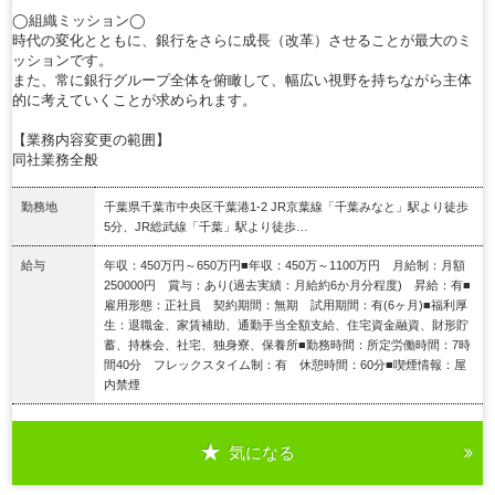
◯組織ミッション◯
時代の変化とともに、銀行をさらに成長（改革）させることが最大のミ
ッションです。
また、常に銀行グループ全体を俯瞰して、幅広い視野を持ちながら主体
的に考えていくことが求められます。
【業務内容変更の範囲】
同社業務全般
勤務地
千葉県千葉市中央区千葉港1-2 JR京葉線「千葉みなと」駅より徒歩
5分、JR総武線「千葉」駅より徒歩…
給与
年収：450万円～650万円■年収：450万～1100万円 月給制：月額
250000円 賞与：あり(過去実績：月給約6か月分程度) 昇給：有■
雇用形態：正社員 契約期間：無期 試用期間：有(6ヶ月)■福利厚
生：退職金、家賃補助、通勤手当全額支給、住宅資金融資、財形貯
蓄、持株会、社宅、独身寮、保養所■勤務時間：所定労働時間：7時
間40分 フレックスタイム制：有 休憩時間：60分■喫煙情報：屋
内禁煙
気になる
詳細を見る