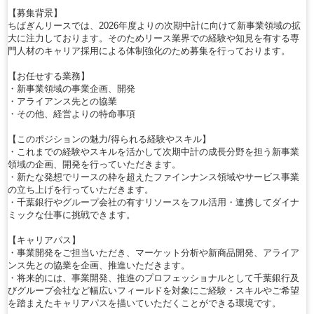
【募集背景】
ちばぎんリースでは、2026年度よりの次期中計に向けて新事業領域の拡
大に注力しております。そのためリース業界での経験や知見を有する専
門人材のキャリア採用による体制強化のため募集を行っております。
【お任せする業務】
・新事業領域の事業企画、開発
・アライアンス先との協業
・その他、経営よりの特命事項
【このポジションの魅力/得られる経験やスキル】
・これまでの経験やスキルを活かして次期中計の成長分野を担う新事業
領域の企画、開発を行っていただきます。
・新たな発想でリースの枠を超えたファインナンス領域やサービス事業
の立ち上げを行っていただきます。
・千葉銀行やグループ会社の有すリソースをフル活用・連携してダイナ
ミックな仕事に挑戦できます。
【キャリアパス】
・事業開発をご担当いただき、マーケット分析や新商品開発、アライア
ンス先との協業を企画、推進いただきます。
・将来的には、事業開発、推進のプロフェッショナルとして千葉銀行及
びグループ会社など幅広いフィールドを対象にご経験・スキルやご希望
を踏まえたキャリアパスを描いていただくことができる環境です。