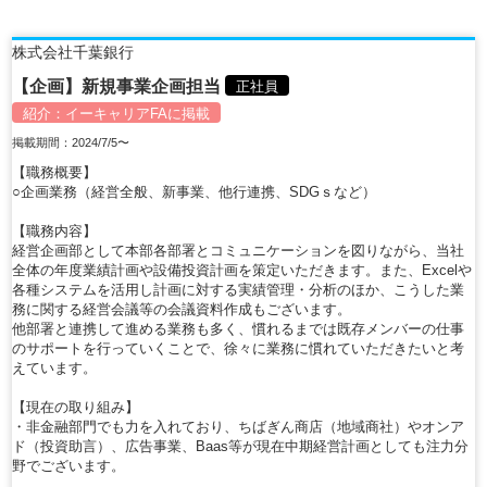
株式会社千葉銀行
【企画】新規事業企画担当
正社員
紹介：
イーキャリアFA
に掲載
掲載期間：2024/7/5〜
【職務概要】
○企画業務（経営全般、新事業、他行連携、SDGｓなど）
【職務内容】
経営企画部として本部各部署とコミュニケーションを図りながら、当社
全体の年度業績計画や設備投資計画を策定いただきます。また、Excelや
各種システムを活用し計画に対する実績管理・分析のほか、こうした業
務に関する経営会議等の会議資料作成もございます。
他部署と連携して進める業務も多く、慣れるまでは既存メンバーの仕事
のサポートを行っていくことで、徐々に業務に慣れていただきたいと考
えています。
【現在の取り組み】
・非金融部門でも力を入れており、ちばぎん商店（地域商社）やオンア
ド（投資助言）、広告事業、Baas等が現在中期経営計画としても注力分
野でございます。