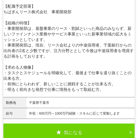
【配属予定部署】
ちばぎんリース株式会社 事業開発部
【組織の特徴】
・事業開発部は、基盤事業のリース・割賦といった商品のみならず、新
しいファインナンス業務やサービス事業といった新事業領域の拡大をミ
ッションとしています。
・事業開発部は、現在、リース会社よりの中途採用者、千葉銀行からの
出向者の2名と少数ですが、注力分野ととして今後は中途採用者を増員す
る計画をしております。
【求める人物像】
・タスクとスケジュールを明確化して、最後まで仕事を遣り抜くことの
出来る方。
・前例にとらわれず、新しいことに挑戦することが出来る方。
・明るく前向きな発想で仕事に情熱をもって取組む方。
勤務地
千葉県千葉市
給与
年収：600万円～1000万円経験・スキルに応じて変動します
気になる
詳細を見る