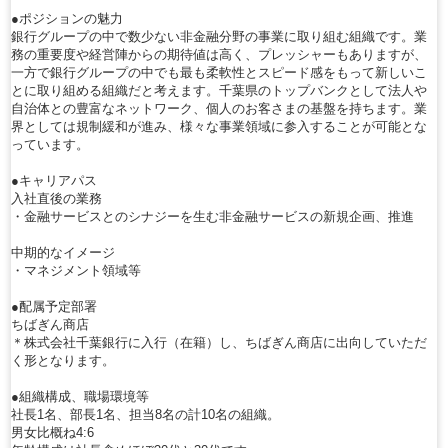
●ポジションの魅力
銀行グループの中で数少ない非金融分野の事業に取り組む組織です。業
務の重要度や経営陣からの期待値は高く、プレッシャーもありますが、
一方で銀行グループの中でも最も柔軟性とスピード感をもって新しいこ
とに取り組める組織だと考えます。千葉県のトップバンクとして法人や
自治体との豊富なネットワーク、個人のお客さまの基盤を持ちます。業
界としては規制緩和が進み、様々な事業領域に参入することが可能とな
っています。
●キャリアパス
入社直後の業務
・金融サービスとのシナジーを生む非金融サービスの新規企画、推進
中期的なイメージ
・マネジメント領域等
●配属予定部署
ちばぎん商店
＊株式会社千葉銀行に入行（在籍）し、ちばぎん商店に出向していただ
く形となります。
●組織構成、職場環境等
社長1名、部長1名、担当8名の計10名の組織。
男女比概ね4:6