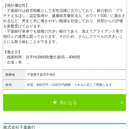
【他社優位性】
・千葉銀行は経営戦略として女性活躍に注力しており、銀行初の「プラ
チナえるぼし」認定取得や、健康経営優良法人「ホワイト500」に選出さ
れるなど、男女と共に働きやすい職場を目指しており、外部からの評価
も多数受けております。
・千葉銀行単体でも規模の大きい銀行であり、加えてアライアンス等で
他行との連携も図っております。そのため、さらにスケールの大きいこ
とにも取り組むことができます。
【働き方】
・残業時間：月平均30時間/繁忙期35～40時間
・出張：有 …
勤務地
千葉県千葉市中央区
給与
年収：500万円～1100万円経験・スキルに応じて変動します
気になる
詳細を見る
株式会社千葉銀行