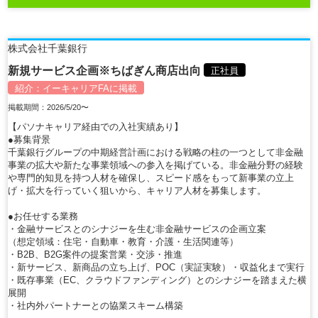
株式会社千葉銀行
新規サービス企画※ちばぎん商店出向
正社員
紹介：
イーキャリアFA
に掲載
掲載期間：2026/5/20〜
【パソナキャリア経由での入社実績あり】
●募集背景
千葉銀行グループの中期経営計画における戦略の柱の一つとして非金融
事業の拡大や新たな事業領域への参入を掲げている。非金融分野の経験
や専門的知見を持つ人材を確保し、スピード感をもって新事業の立上
げ・拡大を行っていく狙いから、キャリア人材を募集します。
●お任せする業務
・金融サービスとのシナジーを生む非金融サービスの企画立案
（想定領域：住宅・自動車・教育・介護・生活関連等）
・B2B、B2G案件の提案営業・交渉・推進
・新サービス、新商品の立ち上げ、POC（実証実験）・収益化まで実行
・既存事業（EC、クラウドファンディング）とのシナジーを踏まえた横
展開
・社内外パートナーとの協業スキーム構築