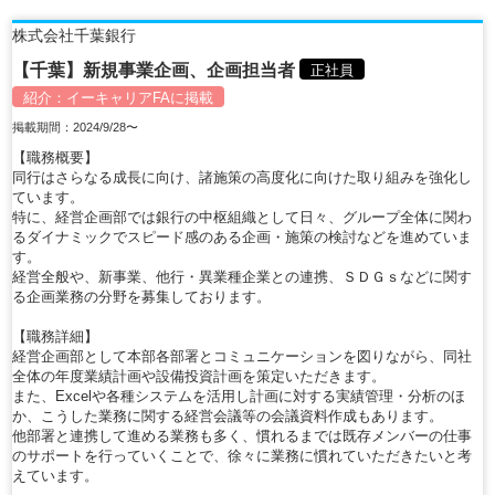
株式会社千葉銀行
【千葉】新規事業企画、企画担当者
正社員
紹介：
イーキャリアFA
に掲載
掲載期間：2024/9/28〜
【職務概要】
同行はさらなる成長に向け、諸施策の高度化に向けた取り組みを強化し
ています。
特に、経営企画部では銀行の中枢組織として日々、グループ全体に関わ
るダイナミックでスピード感のある企画・施策の検討などを進めていま
す。
経営全般や、新事業、他行・異業種企業との連携、ＳＤＧｓなどに関す
る企画業務の分野を募集しております。
【職務詳細】
経営企画部として本部各部署とコミュニケーションを図りながら、同社
全体の年度業績計画や設備投資計画を策定いただきます。
また、Excelや各種システムを活用し計画に対する実績管理・分析のほ
か、こうした業務に関する経営会議等の会議資料作成もあります。
他部署と連携して進める業務も多く、慣れるまでは既存メンバーの仕事
のサポートを行っていくことで、徐々に業務に慣れていただきたいと考
えています。