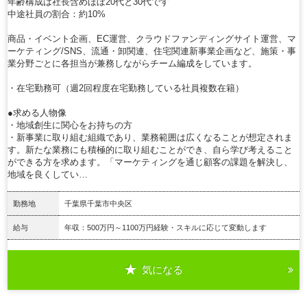
年齢構成は社長含めほぼ20代と30代です
中途社員の割合：約10%
商品・イベント企画、EC運営、クラウドファンディングサイト運営、マ
ーケティング/SNS、流通・卸関連、住宅関連新事業企画など、施策・事
業分野ごとに各担当が兼務しながらチーム編成をしています。
・在宅勤務可（週2回程度在宅勤務している社員複数在籍）
●求める人物像
・地域創生に関心をお持ちの方
・新事業に取り組む組織であり、業務範囲は広くなることが想定されま
す。新たな業務にも積極的に取り組むことができ、自ら学び考えること
ができる方を求めます。「マーケティングを通じ顧客の課題を解決し、
地域を良くしてい…
勤務地
千葉県千葉市中央区
給与
年収：500万円～1100万円経験・スキルに応じて変動します
気になる
詳細を見る