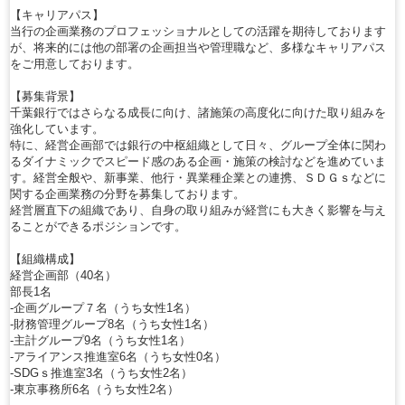
【キャリアパス】
当行の企画業務のプロフェッショナルとしての活躍を期待しております
が、将来的には他の部署の企画担当や管理職など、多様なキャリアパス
をご用意しております。
【募集背景】
千葉銀行ではさらなる成長に向け、諸施策の高度化に向けた取り組みを
強化しています。
特に、経営企画部では銀行の中枢組織として日々、グループ全体に関わ
るダイナミックでスピード感のある企画・施策の検討などを進めていま
す。経営全般や、新事業、他行・異業種企業との連携、ＳＤＧｓなどに
関する企画業務の分野を募集しております。
経営層直下の組織であり、自身の取り組みが経営にも大きく影響を与え
ることができるポジションです。
【組織構成】
経営企画部（40名）
部長1名
-企画グループ７名（うち女性1名）
-財務管理グループ8名（うち女性1名）
-主計グループ9名（うち女性1名）
-アライアンス推進室6名（うち女性0名）
-SDGｓ推進室3名（うち女性2名）
-東京事務所6名（うち女性2名）