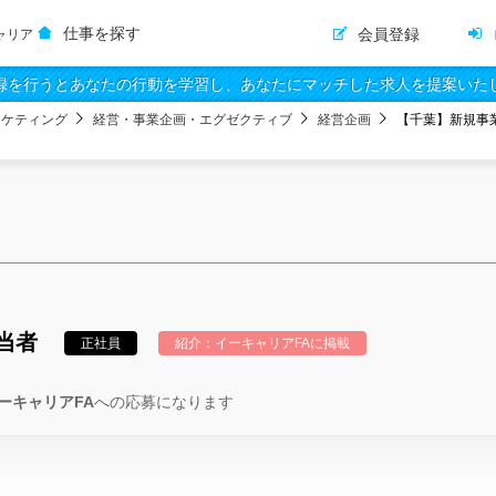
仕事を探す
会員登録
ャリア
録を行うとあなたの行動を学習し、あなたにマッチした求人を提案いた
ーケティング
経営・事業企画・エグゼクティブ
経営企画
【千葉】新規事業
当者
正社員
紹介：イーキャリアFAに掲載
ーキャリアFA
への応募になります