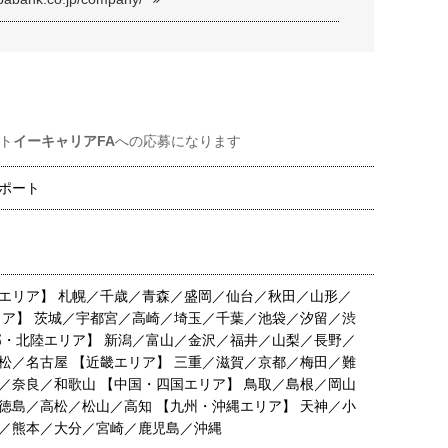
ト
イーキャリアFA
への応募になります
ポート
エリア】 札幌／千歳／青森／盛岡／仙台／秋田／山形／
リア】 茨城／宇都宮／高崎／埼玉／千葉／池袋／汐留／渋
部・北陸エリア】 新潟／富山／金沢／福井／山梨／長野／
松／名古屋 【近畿エリア】 三重／滋賀／京都／梅田／難
／奈良／和歌山 【中国・四国エリア】 鳥取／島根／岡山
徳島／高松／松山／高知 【九州・沖縄エリア】 天神／小
／熊本／大分／宮崎／鹿児島／沖縄