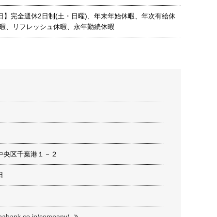
2日】完全週休2日制(土・日曜)、年末年始休暇、年次有給休
暇、リフレッシュ休暇、永年勤続休暇
中央区千葉港１－２
日
ibabank.co.jp/company/