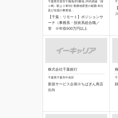
千葉県市原市千種海岸3番地 JR内房線「姉
千
ヶ崎」駅より車9分 勤務地変更の範囲:本社
及び全国の事業場…
【千葉：リモート】ポジションサ
ーチ（事務系・技術系総合職／
管 ※年収600万円以上
株式会社千葉銀行
千葉県千葉市中央区
千
新規サービス企画※ちばぎん商店
出向