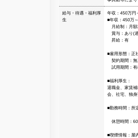
給与・待遇・福利厚
年収：450万円
生
■年収：450万～
月給制：月額25
賞与：あり(過
昇給：有
■雇用形態：正
契約期間：無
試用期間：有(
■福利厚生：
退職金、家賃補
会、社宅、独身
■勤務時間：所
休憩時間：60
■喫煙情報：屋