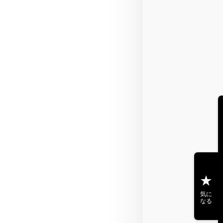
気に
なる