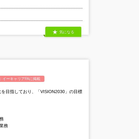
気になる
：
イーキャリアFA
に掲載
指しており、「VISION2030」の目標
務
業務