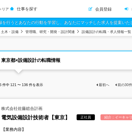
仕事を探す
会員登録
ャリア
録を行うとあなたの行動を学習し、あなたにマッチした求人を提案いた
・土木・設備
管理職、研究・開発・設計関連
設備設計の転職・求人情報一覧
東京都×設備設計の転職情報
6
件中
121 〜 136
件を表示
最初へ
前の
30
株式会社佐藤総合計画
電気設備設計技術者【東京】
正社員
紹介：
イーキャリ
【業務内容】