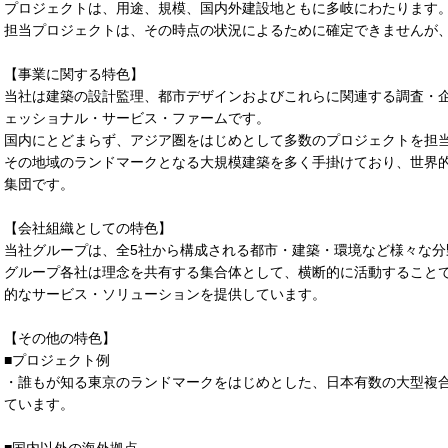
プロジェクトは、用途、規模、国内外建設地ともに多岐にわたります
担当プロジェクトは、その時点の状況によるために確定できませんが
【事業に関する特色】
当社は建築の設計監理、都市デザインおよびこれらに関連する調査・
ェッショナル・サービス・ファームです。
国内にとどまらず、アジア圏をはじめとして多数のプロジェクトを担
その地域のランドマークとなる大規模建築を多く手掛けており、世界
集団です。
【会社組織としての特色】
当社グループは、全5社から構成される都市・建築・環境など様々な分
グループ各社は理念を共有する集合体として、横断的に活動すること
的なサービス・ソリューションを提供しています。
【その他の特色】
■プロジェクト例
・誰もが知る東京のランドマークをはじめとした、日本有数の大型複
ています。
■国内以外の海外拠点