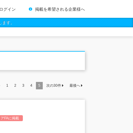
ログイン
掲載を希望される企業様へ
します。
件
1
2
3
4
5
次の
30
件
最後へ
アFA
に掲載