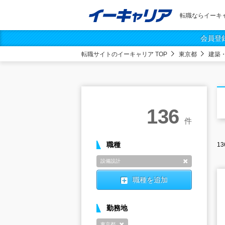
転職ならイーキ
会員登
転職サイトのイーキャリア TOP
東京都
建築
136
件
職種
13
設備設計
削除
職種を追加
勤務地
東京都