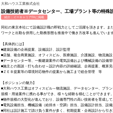
大和ハウス工業株式会社
設備技術者※データセンター、工場プラント等の特殊
紹介：
イーキャリアFA
に掲載
同社の東京本社にて設備設計職の即戦力としてご活躍を頂きます。ま
ワークと出勤を併用した勤務形態を推進中で働き方改革も進んでいま
【具体的には】
■建築設備の企画提案、設備設計、設計監理
■店舗、複合商業施設、オフィスビル、医療施設、介護施設、物流施設
■データセンター等、一般建築案件の電気設備および機械設備の設備管
■施主との面談・打ち合わせ～設計内容の詳細確認、企画提案、概算見
■ＺＥＢ提案等の環境対応物件の提案から施工まで総合管理 等
【ポジションの魅力】
■大和ハウス工業はオフィスビル～物流施設、データセンター、プラ
規模・用途案件に携わる事ができ、様々な経験を積むことができます
■物件規模の大型化が進んでおり、設備専門性の高い技術者を育成して
■電気設備担当、機械設備（給排水・空調）担当、設備設計担当、設備
■同社は設計施工で請け負う案件が多く、初期提案・企画設計から引