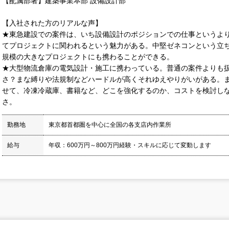
【配属部署】建築事業本部 設備設計部
【入社された方のリアルな声】
★東急建設での案件は、いち設備設計のポジションでの仕事というよ
てプロジェクトに関われるという魅力がある。中堅ゼネコンという立
規模の大きなプロジェクトにも携わることができる。
★大型物流倉庫の電気設計・施工に携わっている。普通の案件よりも扱う
さ？まな縛りや法規制などハードルが高くそれゆえやりがいがある。
せて、冷凍冷蔵庫、書籍など、どこを強化するのか、コストを検討し
さ。
勤務地
東京都首都圏を中心に全国の各支店内作業所
給与
年収：600万円～800万円経験・スキルに応じて変動します