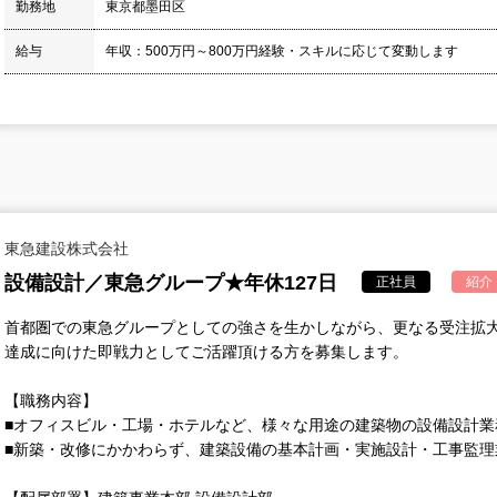
勤務地
東京都墨田区
給与
年収：500万円～800万円経験・スキルに応じて変動します
東急建設株式会社
設備設計／東急グループ★年休127日
正社員
紹介
首都圏での東急グループとしての強さを生かしながら、更なる受注拡大を目
達成に向けた即戦力としてご活躍頂ける方を募集します。
【職務内容】
■オフィスビル・工場・ホテルなど、様々な用途の建築物の設備設計業
■新築・改修にかかわらず、建築設備の基本計画・実施設計・工事監理