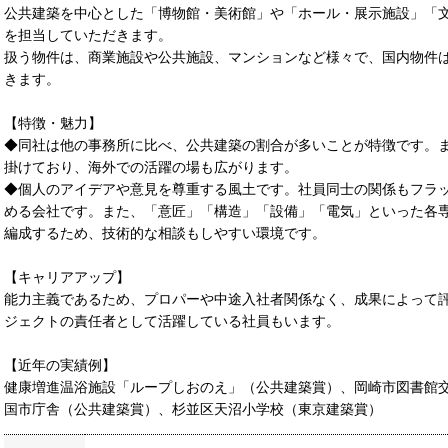
公共建築を中心とした「博物館・美術館」や「ホール・展示施設」「
を担当していただきます。
扱う物件は、商業施設や公共施設、マンションなど様々で、国内物件
きます。
【特徴・魅力】
◆同社は他の事務所に比べ、公共建築の割合が多いことが特徴です。
掛けており、海外での活躍の場も広がります。
◆個人のアイデアや意見を尊重する風土です。社員同士の関係もフラ
める会社です。また、「意匠」「構造」「設備」「電気」といった各
編成するため、技術的な相談もしやすい環境です。
【キャリアアップ】
能力主義であるため、プロパーや中途入社者関係なく、成果によって評
ジェクトの責任者として活躍している社員もいます。
【近年の実績例】
健康増進温浴施設「ループしおのえ」（公共建築賞）、岡崎市図書館
国市庁舎（公共建築賞）、杉並区天沼小学校（東京建築賞）