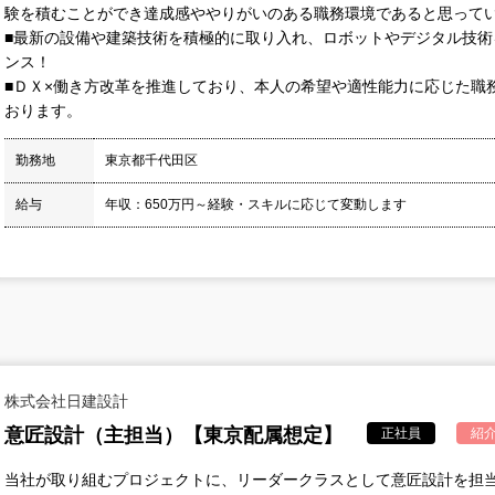
験を積むことができ達成感ややりがいのある職務環境であると思って
■最新の設備や建築技術を積極的に取り入れ、ロボットやデジタル技
ンス！
■ＤＸ×働き方改革を推進しており、本人の希望や適性能力に応じた職
おります。
勤務地
東京都千代田区
給与
年収：650万円～経験・スキルに応じて変動します
株式会社日建設計
意匠設計（主担当）【東京配属想定】
正社員
紹
当社が取り組むプロジェクトに、リーダークラスとして意匠設計を担