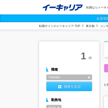
転職ならイーキ
会員登
転職サイトのイーキャリア TOP
東京都
コン
1
件
職種
不動産鑑定
削除
1
職種を追加
勤務地
東京都