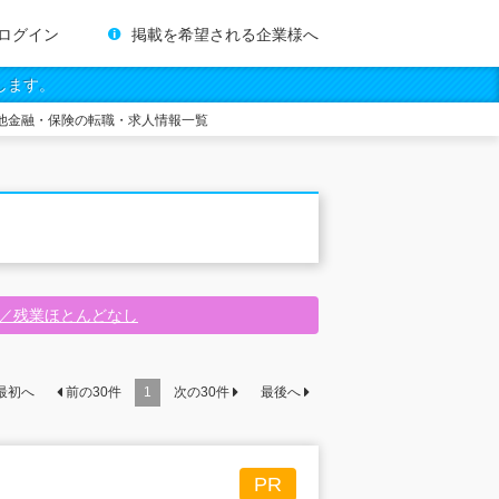
ログイン
掲載を希望される企業様へ
します。
他金融・保険の転職・求人情報一覧
迎／残業ほとんどなし
最初へ
前の
30
件
1
次の
30
件
最後へ
PR