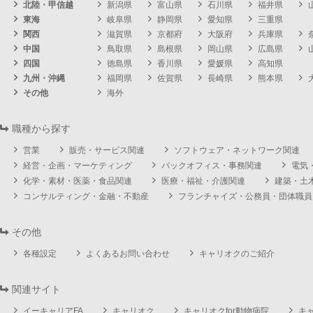
北陸・甲信越
新潟県
富山県
石川県
福井県
東海
岐阜県
静岡県
愛知県
三重県
関西
滋賀県
京都府
大阪府
兵庫県
中国
鳥取県
島根県
岡山県
広島県
四国
徳島県
香川県
愛媛県
高知県
九州・沖縄
福岡県
佐賀県
長崎県
熊本県
その他
海外
職種から探す
営業
販売・サービス関連
ソフトウェア・ネットワーク関連
経営・企画・マーケティング
バックオフィス・事務関連
電気
化学・素材・医薬・食品関連
医療・福祉・介護関連
建築・土
コンサルティング・金融・不動産
フランチャイズ・公務員・団体職員
その他
各種設定
よくあるお問い合わせ
キャリオクのご紹介
関連サイト
イーキャリアFA
キャリオク
キャリオクfor動物病院
キ