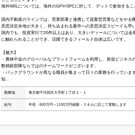
海外NRLについては、海外のGPやSPCに対して、デットで参加する
国内不動産のラインでは、営業部署と連携して提案型営業などをやる
意思決定余地が大きく、持ち込まれる案件への意思決定スピードも早
国内でも、投資実行で20件以上はあり、大きいディールについては金
に触れられることができ、活躍できるフィールド自体は広いです。
【魅力】
・農林中金のグローバルなプラットフォームを利用し、新規ビジネス
数精鋭部隊ならではのチームワークがございます。
・バックグラウンドが異なる職員が集まって日々の業務を行っていま
知…
勤務地
東京都千代田区大手町１丁目２－１
給与
年収：600万円～1100万円経験・スキルに応じて変動します