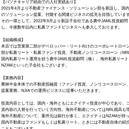
【パソナキャリア経由での入社実績あり】
2021年4月より不動産ファイナンス・ソリューション部を新設し、国
のソリューション提案、付随する関連ビジネスの拡充を目指していま
その一環として、2022年9月より新設子会社である農中JAML投資顧問
し、今後数年以内に私募ファンドビジネスへも参入しております。
【組織構成】
本店では営業第二部がデベロッパー・リート向けのコーポレートロー
部が私募リート・私募ファンド投資、不動産ノンリコースローン（NR
国内私募リート運用を担う農中JAML投資顧問（株）、海外私募リー
NZAMといった子会社もございます。
【業務内容】
農林中金本体での不動産投融資（ファンド投資、ノンリコースローン
提案業務、NJIAでの運用ビジネスに従事いただきます。
投資内容としては、国内・海外ともにエクイティ投資が中心であり、コ
資内容の入替を行っていく方向性。海外不動産についてはNRL残高も
海外不動産について、案件元は銀行が多く、エクイティはNZAMが持
国内不動産はファンドもしくは私募リート、ときには不動産自体の紹介
こともございます。