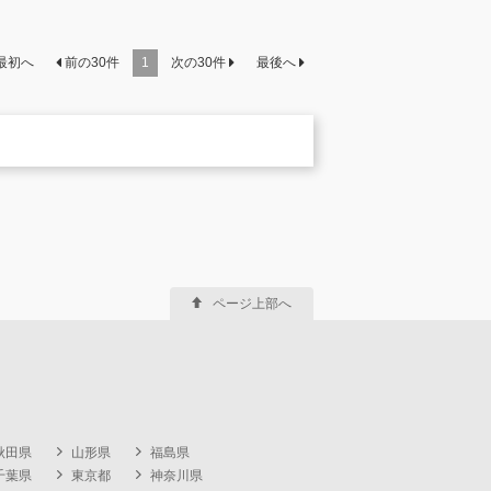
最初へ
前の
30
件
1
次の
30
件
最後へ
ページ上部へ
秋田県
山形県
福島県
千葉県
東京都
神奈川県