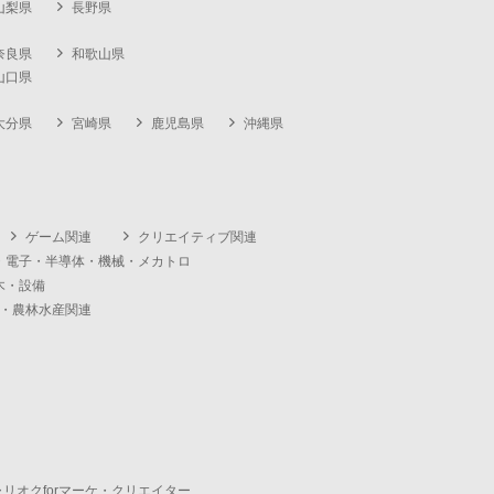
山梨県
長野県
奈良県
和歌山県
山口県
大分県
宮崎県
鹿児島県
沖縄県
ゲーム関連
クリエイティブ関連
・電子・半導体・機械・メカトロ
木・設備
・農林水産関連
ャリオクforマーケ・クリエイター