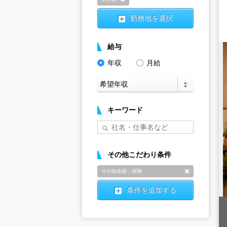
削除
勤務地を選択
給与
年収
月給
キーワード
その他こだわり条件
その他金融・保険
削除
条件を追加する