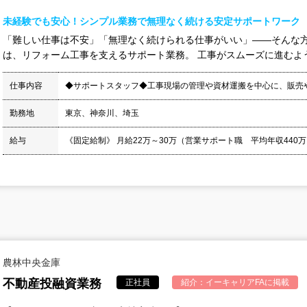
未経験でも安心！シンプル業務で無理なく続ける安定サポートワーク
「難しい仕事は不安」「無理なく続けられる仕事がいい」——そんな方
は、リフォーム工事を支えるサポート業務。 工事がスムーズに進むよう
仕事内容
◆サポートスタッフ◆工事現場の管理や資材運搬を中⼼に、販売
勤務地
東京、神奈川、埼玉
給与
《固定給制》 月給22万～30万（営業サポート職 平均年収440万）
農林中央金庫
不動産投融資業務
正社員
紹介：
イーキャリアFA
に掲載