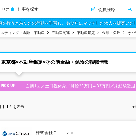
仕事を探す
会員登録
ャリア
録を行うとあなたの行動を学習し、あなたにマッチした求人を提案いた
サルティング・金融・不動産
不動産関連
不動産鑑定
金融・保険
その
東京都×不動産鑑定×その他金融・保険の転職情報
PICK UP
面接1回／土日祝休み／月給25万円～33万円／未経験歓
件中
1
件を表示
株式会社Ｇｉｎｚａ