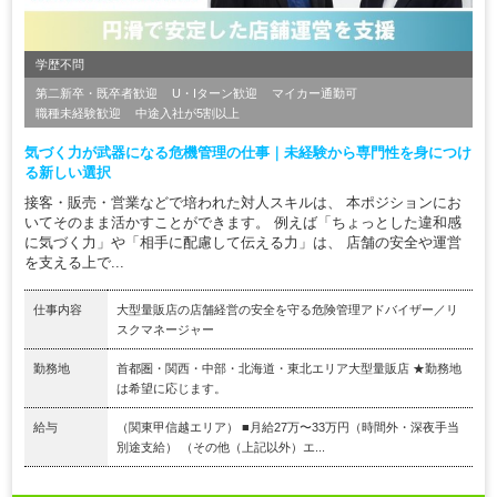
学歴不問
第二新卒・既卒者歓迎
U・Iターン歓迎
マイカー通勤可
職種未経験歓迎
中途入社が5割以上
気づく力が武器になる危機管理の仕事｜未経験から専門性を身につけ
る新しい選択
接客・販売・営業などで培われた対人スキルは、 本ポジションにお
いてそのまま活かすことができます。 例えば「ちょっとした違和感
に気づく力」や「相手に配慮して伝える力」は、 店舗の安全や運営
を支える上で...
仕事内容
大型量販店の店舗経営の安全を守る危険管理アドバイザー／リ
スクマネージャー
勤務地
首都圏・関西・中部・北海道・東北エリア大型量販店 ★勤務地
は希望に応じます。
給与
（関東甲信越エリア） ■月給27万〜33万円（時間外・深夜手当
別途支給） （その他（上記以外）エ...