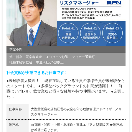
学歴不問
第二新卒・既卒者歓迎
U・Iターン歓迎
マイカー通勤可
職種未経験歓迎
中途入社が5割以上
社会貢献が実感できるお仕事です！
●未経験者大歓迎！ 現在在籍している社員のほぼ全員が未経験から
のスタートです。 ●多様なバックグラウンドの仲間が活躍中！ 前
職はアパレル、飲食業など様々な経験を持つ仲間がいます。 ●充実し
た...
仕事内容
大型量販店の店舗経営の安全を守る危険管理アドバイザー／リ
スクマネージャー
勤務地
首都圏・関西・中部・北海道・東北エリア大型量販店 ★勤務地
は希望に応じます。