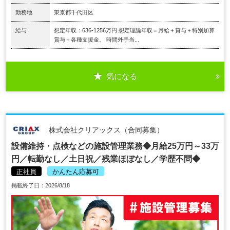
勤務地
東京都千代田区
給与
想定年収：636-1256万円 想定理論年収＝月給＋賞与＋特別加算
賞与＋各種支援金。 時間外手当...
気になる
株式会社クリアックス（合同募集）
設備維持・点検などの施設管理業務◆月給25万円～33万
円／転勤なし／土日祝／残業ほぼなし／学歴不問◆
正社員
かんたん応募可
掲載終了日：2026/8/18