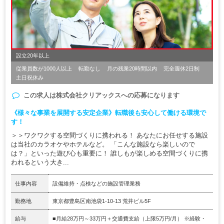
設立20年以上
従業員数が1000人以上
転勤なし
月の残業20時間以内
完全週休2日制
土日祝休み
この求人は
株式会社クリアックス
への応募になります
《様々な事業を展開する安定企業》転職後も安心して働ける環境で
す！
＞＞ワクワクする空間づくりに携われる！ あなたにお任せする施設
は当社のカラオケやホテルなど。 「こんな施設なら楽しいので
は？」といった遊び心も重要に！ 誰しもが楽しめる空間づくりに携
われるという大き...
仕事内容
設備維持・点検などの施設管理業務
勤務地
東京都豊島区南池袋1-10-13 荒井ビル5F
給与
■月給28万円～33万円＋交通費支給（上限5万円/月） ※経験・