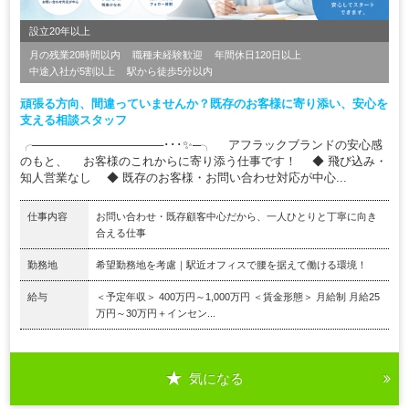
設立20年以上
月の残業20時間以内
職種未経験歓迎
年間休日120日以上
中途入社が5割以上
駅から徒歩5分以内
頑張る方向、間違っていませんか？既存のお客様に寄り添い、安心を
支える相談スタッフ
╭────────────────･･･✨─╮ アフラックブランドの安心感
のもと、 お客様のこれからに寄り添う仕事です！ ◆ 飛び込み・
知人営業なし ◆ 既存のお客様・お問い合わせ対応が中心...
仕事内容
お問い合わせ・既存顧客中心だから、一人ひとりと丁寧に向き
合える仕事
勤務地
希望勤務地を考慮｜駅近オフィスで腰を据えて働ける環境！
給与
＜予定年収＞ 400万円～1,000万円 ＜賃金形態＞ 月給制 月給25
万円～30万円＋インセン...
気になる