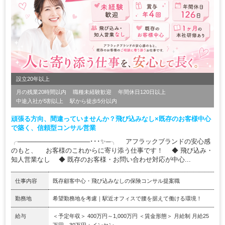
設立20年以上
月の残業20時間以内
職種未経験歓迎
年間休日120日以上
中途入社が5割以上
駅から徒歩5分以内
頑張る方向、間違っていませんか？飛び込みなし×既存のお客様中心
で築く、信頼型コンサル営業
╭────────────────･･･✨─╮ アフラックブランドの安心感
のもと、 お客様のこれからに寄り添う仕事です！ ◆ 飛び込み・
知人営業なし ◆ 既存のお客様・お問い合わせ対応が中心...
仕事内容
既存顧客中心・飛び込みなしの保険コンサル提案職
勤務地
希望勤務地を考慮｜駅近オフィスで腰を据えて働ける環境！
給与
＜予定年収＞ 400万円～1,000万円 ＜賃金形態＞ 月給制 月給25
万円～30万円＋インセン...