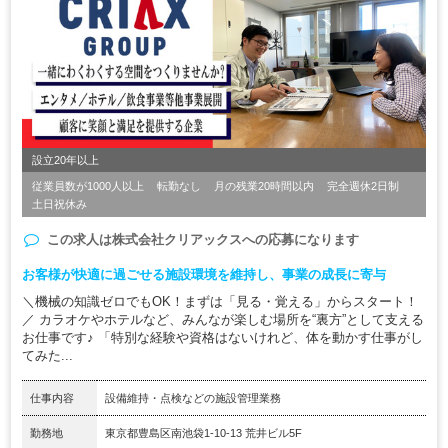
設立20年以上
従業員数が1000人以上
転勤なし
月の残業20時間以内
完全週休2日制
土日祝休み
この求人は
株式会社クリアックス
への応募になります
お客様が快適に過ごせる施設環境を維持し、事業の成長に寄与
＼機械の知識ゼロでもOK！まずは「見る・覚える」からスタート！
／ カラオケやホテルなど、みんなが楽しむ場所を“裏方”として支える
お仕事です♪ 「特別な経験や資格はないけれど、体を動かす仕事がし
てみた...
仕事内容
設備維持・点検などの施設管理業務
勤務地
東京都豊島区南池袋1-10-13 荒井ビル5F