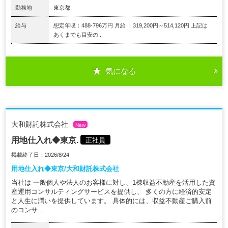
勤務地
東京都
給与
想定年収：488-796万円 月給 ：319,200円～514,120円 上記は
あくまでも目安の...
気になる
大和財託株式会社
New
用地仕入れ◆東京.
正社員
掲載終了日：2026/8/24
用地仕入れ◆東京/大和財託株式会社
当社は 一般個人や法人のお客様に対し、1棟収益不動産を活用した資
産運用コンサルティングサービスを提供し、 多くの方に経済的安定
と人生に潤いを提供しています。 具体的には、収益不動産ご購入前
のコンサ...