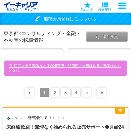
転職ならイーキャリア
気になる
検索履歴
無料会員登録はこちらから
東京都×コンサルティング・金融・
条件変更
不動産の転職情報
面接1回／土日祝休み／月給25万円～33万円／未経験歓迎／残業ほとん
どなし
前の
1
30
2
件
3
4
5
次の
30
PR
株式会社Ｇｉｎｚａ
未経験歓迎！無理なく始められる販売サポート◆月給24