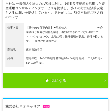
当社は 一般個人や法人のお客様に対し、1棟収益不動産を活用した資
産運用コンサルティングサービスを提供し、 多くの方に経済的安定
と人生に潤いを提供しています。 具体的には、収益不動産ご購入前
のコンサ...
仕事内容
【具体的な仕事内容】 ■用地仕入 仲介
業者様と良好な関係を築き、有効活用されていない1棟アパー
ト・マンションや、 土地の売り物件情報を収集、買付を行いま
す。 「優良な収益物件が...
勤務地
東京都渋谷区
給与
想定年収：440-790万円 基本給20～34万円 月給 ：319,200円～
514,120円 ※...
気になる
株式会社ネオキャリア
New