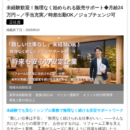
未経験歓迎！無理なく始められる販売サポート◆月給24
万円～／手当充実／時差出勤OK／ジョブチェンジ可
正社員
掲載終了日：2026/8/10
職種未経験歓迎
業界未経験歓迎
面接1回のみ
マイカー通勤可
オフィス内分煙/禁煙
募集人数10名以上
未経験でも安心！シンプル業務で無理なく続ける安定サポートワーク
「難しい仕事は不安」「無理なく続けられる仕事がいい」——そんな
方にぴったりの環境です。 お任せするのは、リフォーム工事を支え
るサポート業務。 工事がスムーズに進むように現場を確認したり、