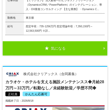
仕事内容
【ミッション】 法人顧客へのビジネスアプリケーション
（DynamicsCRM／PowerPlatform）のインテグレーション、導
入・DX推進コンサルティング 【主な業務】 ・Dynamics C...
勤務地
東京都
給与
想定年収：735-1256万円 想定理論年収：7,350,150円～
12,563,500円 ※詳...
気になる
株式会社クリアックス（合同募集）
カラオケ・ホテルを支える施設メンテナンスス◆月給28
万円～33万円／転勤なし／未経験歓迎／学歴不問◆
正社員
かんたん応募可
掲載終了日：2026/8/18