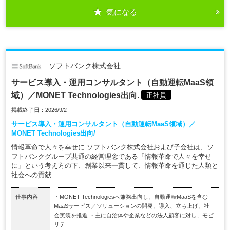
気になる
ソフトバンク株式会社
サービス導入・運用コンサルタント（自動運転MaaS領
域）／MONET Technologies出向.
正社員
掲載終了日：2026/9/2
サービス導入・運用コンサルタント（自動運転MaaS領域）／
MONET Technologies出向/
情報革命で人々を幸せに ソフトバンク株式会社および子会社は、ソ
フトバンクグループ共通の経営理念である「情報革命で人々を幸せ
に」という考え方の下、創業以来一貫して、情報革命を通じた人類と
社会への貢献...
仕事内容
・MONET Technologiesへ兼務出向し、自動運転MaaSを含む
MaaSサービス／ソリューションの開発、導入、立ち上げ、社
会実装を推進 ・主に自治体や企業などの法人顧客に対し、モビ
リテ...