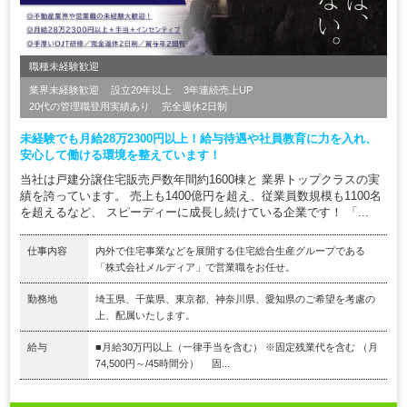
職種未経験歓迎
業界未経験歓迎
設立20年以上
3年連続売上UP
20代の管理職登用実績あり
完全週休2日制
未経験でも月給28万2300円以上！給与待遇や社員教育に力を入れ、
安心して働ける環境を整えています！
当社は戸建分譲住宅販売戸数年間約1600棟と 業界トップクラスの実
績を誇っています。 売上も1400億円を超え、従業員数規模も1100名
を超えるなど、 スピーディーに成長し続けている企業です！ 「...
仕事内容
内外で住宅事業などを展開する住宅総合生産グループである
「株式会社メルディア」で営業職をお任せ。
勤務地
埼玉県、千葉県、東京都、神奈川県、愛知県のご希望を考慮の
上、配属いたします。
給与
■月給30万円以上（一律手当を含む） ※固定残業代を含む （月
74,500円～/45時間分） 固...