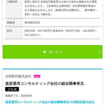
仕事内容
顧客に提供する収益不動産用の土地や土地付き建物の仕入業務
をお任せします。 【具体的な仕事内容】 自社開発物件用地の
仕入業務をお任せします（業者訪問や反響対応）。 案件獲得～
契約～決済まで物件担...
勤務地
東京都渋谷区
給与
想定年収：440-790万円 基本給20～34万円 月給 ：319,200円～
514,120円 ※...
気になる
大和財託株式会社
New
資産運用コンサルティング会社の総合職◆東京.
正社員
掲載終了日：2026/8/24
資産運用コンサルティング会社の総合職◆東京/大和財託株式会社