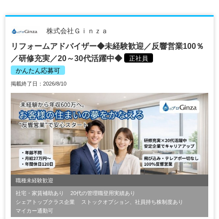
株式会社Ｇｉｎｚａ
リフォームアドバイザー◆未経験歓迎／反響営業100％
／研修充実／20～30代活躍中◆
正社員
かんたん応募可
掲載終了日：2026/8/10
職種未経験歓迎
社宅・家賃補助あり
20代の管理職登用実績あり
シェアトップクラス企業
ストックオプション、社員持ち株制度あり
マイカー通勤可