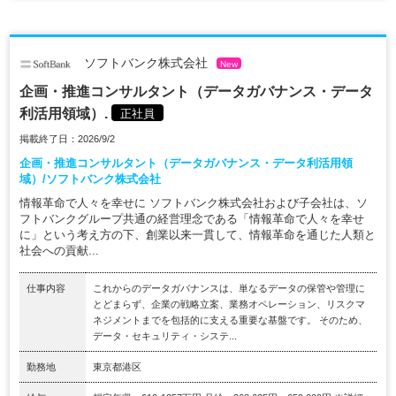
ソフトバンク株式会社
New
企画・推進コンサルタント（データガバナンス・データ
利活用領域）.
正社員
掲載終了日：2026/9/2
企画・推進コンサルタント（データガバナンス・データ利活用領
域）/ソフトバンク株式会社
情報革命で人々を幸せに ソフトバンク株式会社および子会社は、ソ
フトバンクグループ共通の経営理念である「情報革命で人々を幸せ
に」という考え方の下、創業以来一貫して、情報革命を通じた人類と
社会への貢献...
仕事内容
これからのデータガバナンスは、単なるデータの保管や管理に
とどまらず、企業の戦略立案、業務オペレーション、リスクマ
ネジメントまでを包括的に支える重要な基盤です。 そのため、
データ・セキュリティ・システ...
勤務地
東京都港区