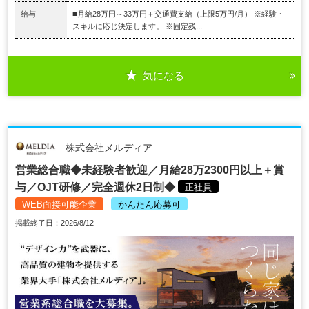
給与
■月給28万円～33万円＋交通費支給（上限5万円/月） ※経験・
スキルに応じ決定します。 ※固定残...
気になる
株式会社メルディア
営業総合職◆未経験者歓迎／月給28万2300円以上＋賞
与／OJT研修／完全週休2日制◆
正社員
WEB面接可能企業
かんたん応募可
掲載終了日：2026/8/12