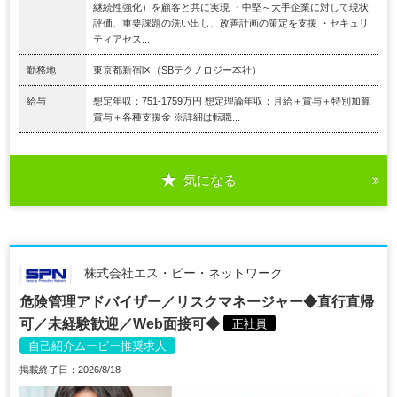
継続性強化）を顧客と共に実現 ・中堅～大手企業に対して現状
評価、重要課題の洗い出し、改善計画の策定を支援 ・セキュリ
ティアセス...
勤務地
東京都新宿区（SBテクノロジー本社）
給与
想定年収：751-1759万円 想定理論年収：月給＋賞与＋特別加算
賞与＋各種支援金 ※詳細は転職...
気になる
株式会社エス・ピー・ネットワーク
危険管理アドバイザー／リスクマネージャー◆直行直帰
可／未経験歓迎／Web面接可◆
正社員
自己紹介ムービー推奨求人
掲載終了日：2026/8/18