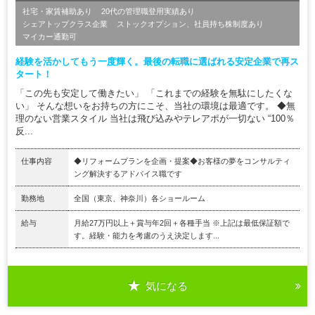
社宅・家賃補助あり
20代の管理職登用実績あり
シェアトップクラス企業
ストックオプション、社員持ち株制度あり
マイカー通勤可
経験を活かしてもう一度輝く。最後の転職に選ばれる安定企業で再ス
タート！
「この先も安定して働きたい」 「これまでの経験を無駄にしたくな
い」 そんな想いをお持ちの方にこそ、当社の環境は最適です。 ◆無
理のない営業スタイル 当社は飛び込みやテレアポが一切ない “100％
反...
仕事内容
◆リフォームプランを企画・提案◆お客様の夢をコンサルティ
ング解決するアドバイス職です
勤務地
全国（東京、神奈川）各ショールーム
給与
月給27万円以上＋賞与年2回＋各種手当 ※上記は最低保証額で
す。経験・能力を考慮のうえ決定します...
気になる