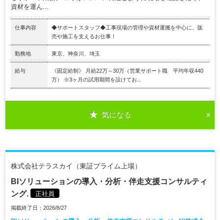
資材を運ん...
仕事内容
◆サポートスタッフ◆工事現場の管理や資材運搬を中⼼に、販
売や施⼯を⽀えるお仕事！
勤務地
東京、神奈川、埼玉
給与
《固定給制》 月給22万～30万（営業サポート職 平均年収440
万） ※3ヶ⽉の試⽤期間を設けてお...
気になる
株式会社テラスカイ（東証プライム上場）
BIソリューションの導入・分析・伴走支援コンサルティ
ング.
正社員
掲載終了日：2026/8/27