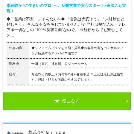
未経験から“住まいのプロ”へ。反響営業で安心スタート×高収入も実
現！
◆「営業は不安…」そんな方へ◆ 「営業は大変そう」「未経験だと
難しそう」 そんな不安を感じていませんか？ 当社は飛び込み・テレ
アポ一切なしの “100％反響営業”なので、 未経験からでも安心して
ス...
仕事内容
◆リフォームプランを企画・提案◆お客様の夢をコンサルティ
ング解決するアドバイス職です
勤務地
全国（東京、神奈川）各ショールーム
給与
月給27万円以上＋賞与年2回＋各種手当 ※上記は最低保証額で
す。経験・能力を考慮のうえ決定します...
気になる
株式会社Ｇｉｎｚａ