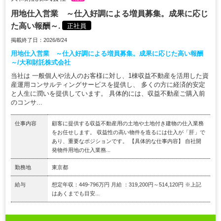
用地仕入営業 ～仕入好調による増員募集。成果に応じ
た高い報酬～.
正社員
掲載終了日：2026/8/24
用地仕入営業 ～仕入好調による増員募集。成果に応じた高い報酬
～/大和財託株式会社
当社は 一般個人や法人のお客様に対し、1棟収益不動産を活用した資
産運用コンサルティングサービスを提供し、 多くの方に経済的安定
と人生に潤いを提供しています。 具体的には、収益不動産ご購入前
のコンサ...
仕事内容
顧客に提供する収益不動産用の土地や土地付き建物の仕入業務
をお任せします。 収益性の高い物件を造るには仕入が「肝」で
あり、重要なポジションです。 【具体的な仕事内容】 自社開
発物件用地の仕入業務...
勤務地
東京都
給与
想定年収：449-796万円 月給 ：319,200円～514,120円 ※上記
はあくまでも目安...