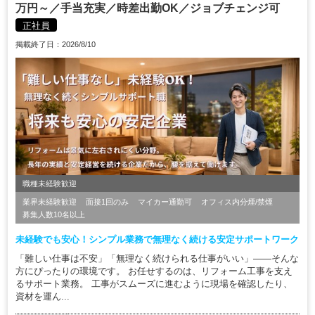
万円～／手当充実／時差出勤OK／ジョブチェンジ可
正社員
掲載終了日：2026/8/10
職種未経験歓迎
業界未経験歓迎
面接1回のみ
マイカー通勤可
オフィス内分煙/禁煙
募集人数10名以上
未経験でも安心！シンプル業務で無理なく続ける安定サポートワーク
「難しい仕事は不安」「無理なく続けられる仕事がいい」——そんな
方にぴったりの環境です。 お任せするのは、リフォーム工事を支え
るサポート業務。 工事がスムーズに進むように現場を確認したり、
資材を運ん...