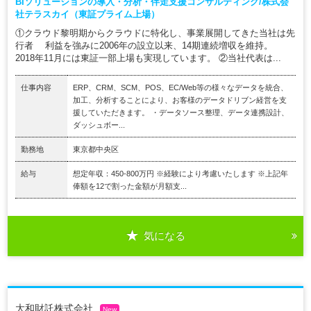
BIソリューションの導入・分析・伴走支援コンサルティング/株式会
社テラスカイ（東証プライム上場）
①クラウド黎明期からクラウドに特化し、事業展開してきた当社は先
行者 利益を強みに2006年の設立以来、14期連続増収を維持。
2018年11月には東証一部上場も実現しています。 ②当社代表は...
仕事内容
ERP、CRM、SCM、POS、EC/Web等の様々なデータを統合、
加工、分析することにより、お客様のデータドリブン経営を支
援していただきます。 ・データソース整理、データ連携設計、
ダッシュボー...
勤務地
東京都中央区
給与
想定年収：450-800万円 ※経験により考慮いたします ※上記年
俸額を12で割った金額が月額支...
気になる
大和財託株式会社
New