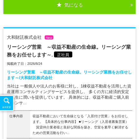
気になる
大和財託株式会社
New
リーシング営業 ～収益不動産の生命線。リーシング業
務をお任せします～.
正社員
掲載終了日：2026/8/24
リーシング営業 ～収益不動産の生命線。リーシング業務をお任せし
ます～/大和財託株式会社
当社は 一般個人や法人のお客様に対し、1棟収益不動産を活用した資
産運用コンサルティングサービスを提供し、 多くの方に経済的安定
と人生に潤いを提供しています。 具体的には、収益不動産ご購入前
のコンサ...
条件変更
仕事内容
収益不動産において生命線となる「入居付け営業」をお任せし
ます。 【具体的な仕事内容】 ■リーシング（入居者募集営業）
賃貸仲介業者様と良好な関係を築き、空室を素早く解消する
ための営業活動を行い...