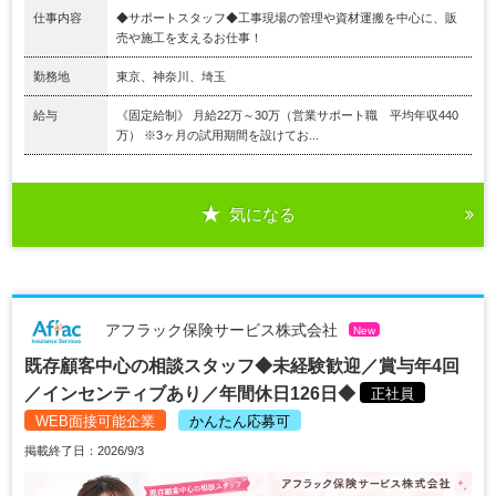
仕事内容
◆サポートスタッフ◆工事現場の管理や資材運搬を中⼼に、販
売や施⼯を⽀えるお仕事！
勤務地
東京、神奈川、埼玉
給与
《固定給制》 月給22万～30万（営業サポート職 平均年収440
万） ※3ヶ⽉の試⽤期間を設けてお...
気になる
アフラック保険サービス株式会社
New
既存顧客中心の相談スタッフ◆未経験歓迎／賞与年4回
／インセンティブあり／年間休日126日◆
正社員
WEB面接可能企業
かんたん応募可
掲載終了日：2026/9/3