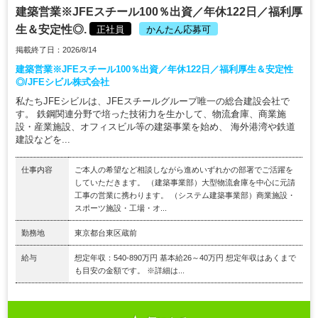
建築営業※JFEスチール100％出資／年休122日／福利厚
生＆安定性◎.
正社員
かんたん応募可
掲載終了日：2026/8/14
建築営業※JFEスチール100％出資／年休122日／福利厚生＆安定性
◎/JFEシビル株式会社
私たちJFEシビルは、JFEスチールグループ唯一の総合建設会社で
す。 鉄鋼関連分野で培った技術力を生かして、物流倉庫、商業施
設・産業施設、オフィスビル等の建築事業を始め、 海外港湾や鉄道
建設などを...
仕事内容
ご本人の希望など相談しながら進めいずれかの部署でご活躍を
していただきます。 （建築事業部）大型物流倉庫を中心に元請
工事の営業に携わります。 （システム建築事業部）商業施設・
スポーツ施設・工場・オ...
勤務地
東京都台東区蔵前
給与
想定年収：540-890万円 基本給26～40万円 想定年収はあくまで
も目安の金額です。 ※詳細は...