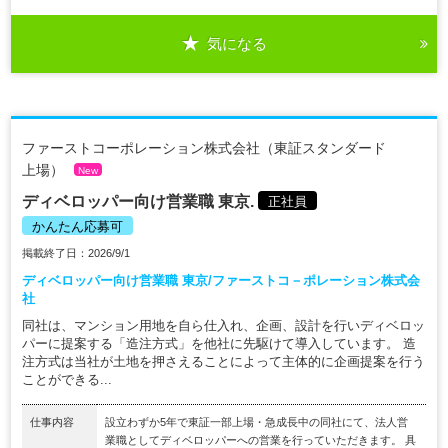
気になる
ファーストコーポレーション株式会社（東証スタンダード
上場）
New
ディベロッパー向け営業職 東京.
正社員
かんたん応募可
掲載終了日：2026/9/1
ディベロッパー向け営業職 東京/ファーストコ－ポレーション株式会
社
同社は、マンション用地を自ら仕入れ、企画、設計を行いディベロッ
パーに提案する「造注方式」を他社に先駆けて導入しています。 造
注方式は当社が土地を押さえることによって主体的に企画提案を行う
ことができる...
仕事内容
設立わずか5年で東証一部上場・急成長中の同社にて、法人営
業職としてディベロッパーへの営業を行っていただきます。 具