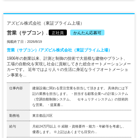
アズビル株式会社（東証プライム上場）
営業（サブコン）.
正社員
かんたん応募可
掲載終了日：2026/8/19
営業（サブコン）/アズビル株式会社（東証プライム上場）
1906年の創業以来、計測と制御の技術で大規模な建物やプラント、
工場の自動化を実現し社会に貢献してきた総合オートメーションメー
カーです。 近年ではより人々の生活に身近なライフオートメーショ
ン事業を...
仕事内容
建築設備に関わる受注営業を担当して頂きます。 具体的には下
記の業務を担当します。 ・担当する顧客企業への計装システム
（空調自動制御システム、 セキュリティシステム）の技術的
な営業。 ・提案書...
勤務地
東京都品川区
給与
月給24万円以上 ※ 経験・資格要件・能力・年齢等を考慮し、
優遇します。 ※上記はあくまでも目安の...