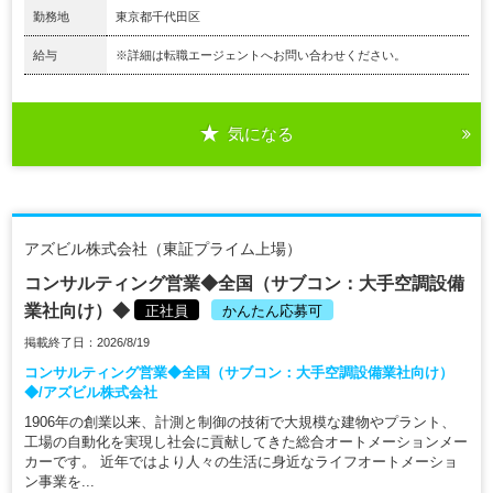
勤務地
東京都千代田区
給与
※詳細は転職エージェントへお問い合わせください。
気になる
アズビル株式会社（東証プライム上場）
コンサルティング営業◆全国（サブコン：大手空調設備
業社向け）◆
正社員
かんたん応募可
掲載終了日：2026/8/19
コンサルティング営業◆全国（サブコン：大手空調設備業社向け）
◆/アズビル株式会社
1906年の創業以来、計測と制御の技術で大規模な建物やプラント、
工場の自動化を実現し社会に貢献してきた総合オートメーションメー
カーです。 近年ではより人々の生活に身近なライフオートメーショ
ン事業を...