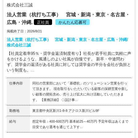
株式会社三誠
法人営業（杭打ち工事） 宮城・新潟・東京・名古屋・
広島・沖縄.
正社員
かんたん応募可
掲載終了日：2026/8/21
法人営業（杭打ち工事） 宮城・新潟・東京・名古屋・広島・沖縄/
株式会社三誠
【社員定着率95％・奨学金返済制度有り】社長が若手社員に気軽に声
をかけるような、風通しのよい社風が自慢です。 新卒・中途問わ
ず、奨学金の返済がある社員に対しては奨学金の半分を会社が負担と
いう制度も。...
仕事内容
同社の営業部において「基礎杭」のソリューション営業を行っ
て頂きます。 現在取引をいただいている顧客の深耕営業や新し
い顧客の開拓含め、売り上げ拡大に向け活動していただきま
す。 【業務詳細】 ◇設計事...
勤務地
東京都中央区新川1-8-8 アクロス新川ビル9F
給与
想定年収：400-600万円 基本給25～40万円 予定年収はあくまで
目安であり選考を通じて上下す...