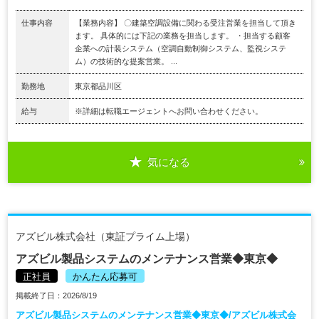
仕事内容
【業務内容】 〇建築空調設備に関わる受注営業を担当して頂き
ます。 具体的には下記の業務を担当します。 ・担当する顧客
企業への計装システム（空調自動制御システム、監視システ
ム）の技術的な提案営業。 ...
勤務地
東京都品川区
給与
※詳細は転職エージェントへお問い合わせください。
気になる
アズビル株式会社（東証プライム上場）
アズビル製品システムのメンテナンス営業◆東京◆
正社員
かんたん応募可
掲載終了日：2026/8/19
アズビル製品システムのメンテナンス営業◆東京◆/アズビル株式会