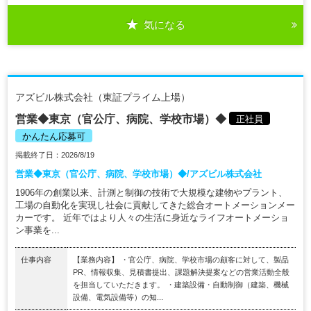
気になる
アズビル株式会社（東証プライム上場）
営業◆東京（官公庁、病院、学校市場）◆
正社員
かんたん応募可
掲載終了日：2026/8/19
営業◆東京（官公庁、病院、学校市場）◆/アズビル株式会社
1906年の創業以来、計測と制御の技術で大規模な建物やプラント、
工場の自動化を実現し社会に貢献してきた総合オートメーションメー
カーです。 近年ではより人々の生活に身近なライフオートメーショ
ン事業を...
仕事内容
【業務内容】 ・官公庁、病院、学校市場の顧客に対して、製品
PR、情報収集、見積書提出、課題解決提案などの営業活動全般
を担当していただきます。 ・建築設備・自動制御（建築、機械
設備、電気設備等）の知...