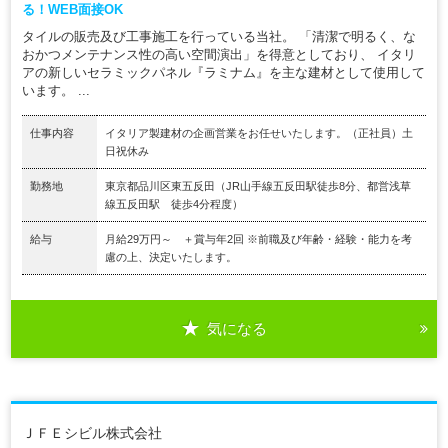
る！WEB面接OK
タイルの販売及び工事施工を行っている当社。 「清潔で明るく、な
おかつメンテナンス性の高い空間演出」を得意としており、 イタリ
アの新しいセラミックパネル『ラミナム』を主な建材として使用して
います。 ...
仕事内容
イタリア製建材の企画営業をお任せいたします。（正社員）土
日祝休み
勤務地
東京都品川区東五反田（JR山手線五反田駅徒歩8分、都営浅草
線五反田駅 徒歩4分程度）
給与
月給29万円～ ＋賞与年2回 ※前職及び年齢・経験・能力を考
慮の上、決定いたします。
気になる
ＪＦＥシビル株式会社