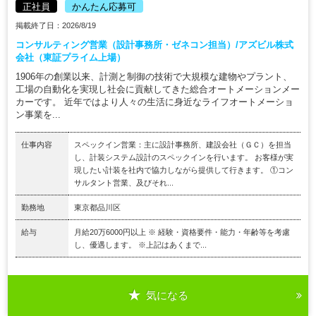
正社員
かんたん応募可
掲載終了日：2026/8/19
コンサルティング営業（設計事務所・ゼネコン担当）/アズビル株式
会社（東証プライム上場）
1906年の創業以来、計測と制御の技術で大規模な建物やプラント、
工場の自動化を実現し社会に貢献してきた総合オートメーションメー
カーです。 近年ではより人々の生活に身近なライフオートメーショ
ン事業を...
仕事内容
スペックイン営業：主に設計事務所、建設会社（ＧＣ）を担当
し、計装システム設計のスペックインを行います。 お客様が実
現したい計装を社内で協力しながら提供して行きます。 ①コン
サルタント営業、及びそれ...
勤務地
東京都品川区
給与
月給20万6000円以上 ※ 経験・資格要件・能力・年齢等を考慮
し、優遇します。 ※上記はあくまで...
気になる