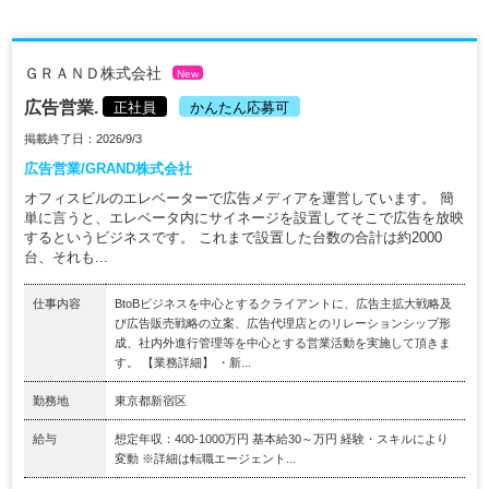
ＧＲＡＮＤ株式会社
New
広告営業.
正社員
かんたん応募可
掲載終了日：2026/9/3
広告営業/GRAND株式会社
オフィスビルのエレベーターで広告メディアを運営しています。 簡
単に言うと、エレベータ内にサイネージを設置してそこで広告を放映
するというビジネスです。 これまで設置した台数の合計は約2000
台、それも...
仕事内容
BtoBビジネスを中心とするクライアントに、広告主拡大戦略及
び広告販売戦略の立案、広告代理店とのリレーションシップ形
成、社内外進行管理等を中心とする営業活動を実施して頂きま
す。 【業務詳細】 ・新...
勤務地
東京都新宿区
給与
想定年収：400-1000万円 基本給30～万円 経験・スキルにより
変動 ※詳細は転職エージェント...