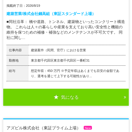
掲載終了日：2026/8/19
建築営業/株式会社錢高組（東証スタンダード上場）
■同社沿革： 橋や道路、トンネル、建築物といったコンクリート構造
物。 これらは人々の暮らしや産業を支えており高い安全性と機能の
維持を保つための補修・補強などのメンテナンスが不可欠です。 同
社に関し...
仕事内容
建築案件（民間、官庁）における営業
勤務地
東京都千代田区東京都千代田区一番町31
給与
想定年収：450-万円 ※予定年収はあくまでも目安の金額であ
り、選考を通じて上下する可能性があり...
気になる
アズビル株式会社（東証プライム上場）
New