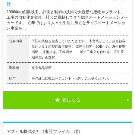
社
1906年の創業以来、計測と制御の技術で大規模な建物やプラント、
工場の自動化を実現し社会に貢献してきた総合オートメーションメー
カーです。 近年ではより人々の生活に身近なライフオートメーショ
ン事業を...
仕事内容
下記の業務を担当していただきます。 ①営業として、担当顧客
及びＪＯＢの契約履行業務。 ②担当顧客・JOBへの、派生提案
活動。 技術指導、工程調整、 派生工事立ち合い等。 ③中長
期保全計画立案...
勤務地
東京都品川区
給与
※詳細は転職エージェントへお問い合わせください。
気になる
アズビル株式会社（東証プライム上場）