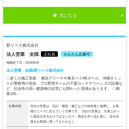
気になる
郡リース株式会社
法人営業 全国.
正社員
かんたん応募可
掲載終了日：2026/8/26
法人営業 全国/郡リース株式会社
◇多くの施工実績： 横浜アリーナや東京ベイNKホール、沖縄サミッ
トの警察用の宿舎、プロ野球チームの千葉ロッテマリーンズの設備な
ど、社会性の高い建築物の設営にも関わった実績があります。 ◇創
業100...
仕事内容
当社の営業は、設計・製造・施工などの技術者と連携し、お客
様のニーズに応えていく仕事です。 当社の営業は、出来上がっ
た製品を売るわけではないので、商品を売り込む前に、自分自
身をお客様に買ってもらわなく...