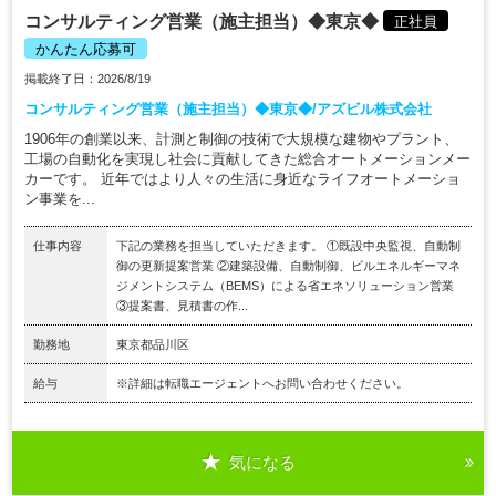
コンサルティング営業（施主担当）◆東京◆
正社員
かんたん応募可
掲載終了日：2026/8/19
コンサルティング営業（施主担当）◆東京◆/アズビル株式会社
1906年の創業以来、計測と制御の技術で大規模な建物やプラント、
工場の自動化を実現し社会に貢献してきた総合オートメーションメー
カーです。 近年ではより人々の生活に身近なライフオートメーショ
ン事業を...
仕事内容
下記の業務を担当していただきます。 ①既設中央監視、自動制
御の更新提案営業 ②建築設備、自動制御、ビルエネルギーマネ
ジメントシステム（BEMS）による省エネソリューション営業
③提案書、見積書の作...
勤務地
東京都品川区
給与
※詳細は転職エージェントへお問い合わせください。
気になる