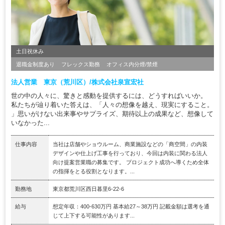
土日祝休み
退職金制度あり
フレックス勤務
オフィス内分煙/禁煙
法人営業 東京（荒川区）/株式会社泉宣宏社
世の中の人々に、驚きと感動を提供するには、どうすればいいか。
私たちが辿り着いた答えは、「人々の想像を越え、現実にすること。
」思いがけない出来事やサプライズ、期待以上の成果など、想像して
いなかった...
仕事内容
当社は店舗やショウルーム、商業施設などの「商空間」の内装
デザインや仕上げ工事を行っており、今回は内装に関わる法人
向け提案営業職の募集です。 プロジェクト成功へ導くため全体
の指揮をとる役割となります。...
勤務地
東京都荒川区西日暮里6-22-6
給与
想定年収：400-630万円 基本給27～38万円 記載金額は選考を通
じて上下する可能性があります...