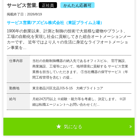
サービス営業.
正社員
かんたん応募可
掲載終了日：2026/8/19
サービス営業/アズビル株式会社（東証プライム上場）
1906年の創業以来、計測と制御の技術で大規模な建物やプラント、
工場の自動化を実現し社会に貢献してきた総合オートメーションメー
カーです。 近年ではより人々の生活に身近なライフオートメーショ
ン事業を...
仕事内容
当社の自動制御機器の納入先であるオフィスビル、 官庁施設、
商業施設、工場等において、地球環境に貢献する サービス営業
業務を担当していただきます。 ①当社機器の保守サービス（年
間工程管理を含む）の提...
勤務地
東京都品川区北品川5-5-15 大崎ブライトコア
給与
月給24万円以上 ※経験・能力等を考慮し、決定します。 ※詳
細は転職エージェントへお問い合わせくだ...
気になる