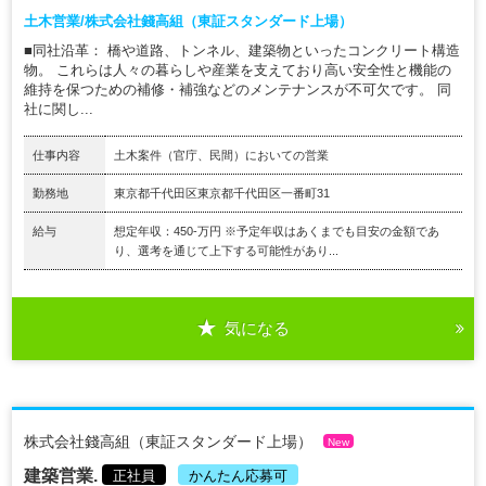
土木営業/株式会社錢高組（東証スタンダード上場）
■同社沿革： 橋や道路、トンネル、建築物といったコンクリート構造
物。 これらは人々の暮らしや産業を支えており高い安全性と機能の
維持を保つための補修・補強などのメンテナンスが不可欠です。 同
社に関し...
仕事内容
土木案件（官庁、民間）においての営業
勤務地
東京都千代田区東京都千代田区一番町31
給与
想定年収：450-万円 ※予定年収はあくまでも目安の金額であ
り、選考を通じて上下する可能性があり...
気になる
株式会社錢高組（東証スタンダード上場）
New
建築営業.
正社員
かんたん応募可