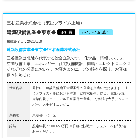
三谷産業株式会社（東証プライム上場）
建築設備営業◆東京◆
正社員
かんたん応募可
掲載終了日：2026/8/19
建築設備営業◆東京◆/三谷産業株式会社
三谷産業は北陸を代表する総合企業です。 化学品、情報システム、
空調設備工事、エネルギー、住宅設備機器、樹脂・エレクトロニクス
それぞれの分野において、お客さまのニーズの根本を探り、お客様
個々に応じた...
仕事内容
同社にて建設設備施工管理案件の営業を担当いただきます。 主
にオフィスビルにおける空調、給排水衛生、防災、電気設備、
建築内装リニューアル工事案件の営業。 お客様は大手デベロッ
パー、大手ゼネコンが...
勤務地
東京都千代田区
給与
想定年収：500-650万円 ※詳細は転職エージェントへお問い合
わせください。