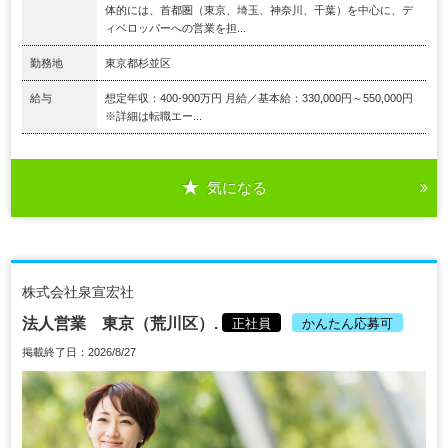
体的には、首都圏（東京、埼玉、神奈川、千葉）を中心に、デ
ィベロッパーへの営業を担...
勤務地
東京都杉並区
給与
想定年収：400-900万円 月給／基本給：330,000円～550,000円
※詳細は転職エー...
気になる
株式会社泉宣宏社
法人営業 東京（荒川区）.
正社員
かんたん応募可
掲載終了日：2026/8/27