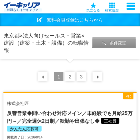
転職ならイーキャリア
気になる
検索履歴
無料会員登録はこちらから
東京都×法人向けセールス・営業×
建設（建築・土木・設備）の転職情
条件変更
報
前の
1
30
2
件
3
次の
30
件
PR
株式会社匠
反響営業◆問い合わせ対応メイン／未経験でも月給25万
円～／完全週休2日制／転勤や出張なし◆
正社員
かんたん応募可
掲載終了日：2026/8/14