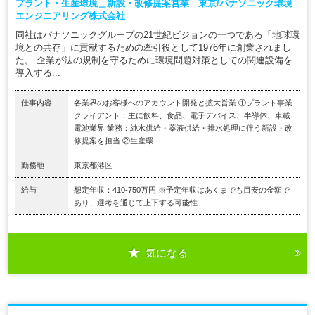
プラント・生産環境＿新設・改修提案営業 東京/パナソニック環境
エンジニアリング株式会社
同社はパナソニックグループの21世紀ビジョンの一つである「地球環
境との共存」に貢献するための牽引役として1976年に創業されまし
た。 企業が法の規制を守るために環境問題対策としての関連設備を
導入する...
仕事内容
各業界のお客様へのアカウント開発と拡大営業 ①プラント事業
クライアント：主に飲料、食品、電子デバイス、半導体、車載
電池業界 業務：純水供給・薬液供給・排水処理に伴う新設・改
修提案を担当 ②生産環...
勤務地
東京都港区
給与
想定年収：410-750万円 ※予定年収はあくまでも目安の金額で
あり、選考を通じて上下する可能性...
気になる