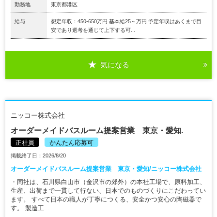
勤務地
東京都港区
給与
想定年収：450-650万円 基本給25～万円 予定年収はあくまで目
安であり選考を通じて上下する可...
気になる
ニッコー株式会社
オーダーメイドバスルーム提案営業 東京・愛知.
正社員
かんたん応募可
掲載終了日：2026/8/20
オーダーメイドバスルーム提案営業 東京・愛知/ニッコー株式会社
・同社は、石川県白山市（金沢市の郊外）の本社工場で、原料加工、
生産、出荷まで一貫して行ない、日本でのものづくりにこだわってい
ます。 すべて日本の職人が丁寧につくる、安全かつ安心の陶磁器で
す。 製造工...