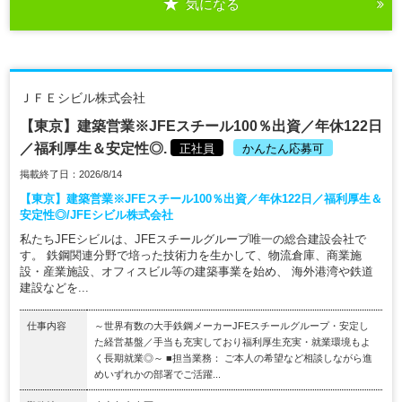
気になる
ＪＦＥシビル株式会社
【東京】建築営業※JFEスチール100％出資／年休122日
／福利厚生＆安定性◎.
正社員
かんたん応募可
掲載終了日：2026/8/14
【東京】建築営業※JFEスチール100％出資／年休122日／福利厚生＆
安定性◎/JFEシビル株式会社
私たちJFEシビルは、JFEスチールグループ唯一の総合建設会社で
す。 鉄鋼関連分野で培った技術力を生かして、物流倉庫、商業施
設・産業施設、オフィスビル等の建築事業を始め、 海外港湾や鉄道
建設などを...
仕事内容
～世界有数の大手鉄鋼メーカーJFEスチールグループ・安定し
た経営基盤／手当も充実しており福利厚生充実・就業環境もよ
く長期就業◎～ ■担当業務： ご本人の希望など相談しながら進
めいずれかの部署でご活躍...