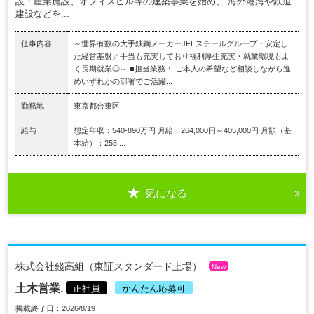
設・産業施設、オフィスビル等の建築事業を始め、 海外港湾や鉄道
建設などを...
仕事内容
～世界有数の大手鉄鋼メーカーJFEスチールグループ・安定し
た経営基盤／手当も充実しており福利厚生充実・就業環境もよ
く長期就業◎～ ■担当業務： ご本人の希望など相談しながら進
めいずれかの部署でご活躍...
勤務地
東京都台東区
給与
想定年収：540-890万円 月給：264,000円～405,000円 月額（基
本給）：255,...
気になる
株式会社錢高組（東証スタンダード上場）
New
土木営業.
正社員
かんたん応募可
掲載終了日：2026/8/19