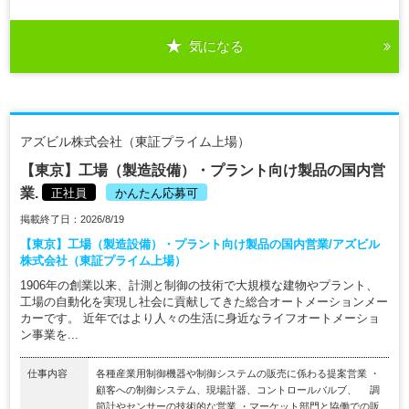
気になる
アズビル株式会社（東証プライム上場）
【東京】工場（製造設備）・プラント向け製品の国内営
業.
正社員
かんたん応募可
掲載終了日：2026/8/19
【東京】工場（製造設備）・プラント向け製品の国内営業/アズビル
株式会社（東証プライム上場）
1906年の創業以来、計測と制御の技術で大規模な建物やプラント、
工場の自動化を実現し社会に貢献してきた総合オートメーションメー
カーです。 近年ではより人々の生活に身近なライフオートメーショ
ン事業を...
仕事内容
各種産業用制御機器や制御システムの販売に係わる提案営業 ・
顧客への制御システム、現場計器、コントロールバルブ、 調
節計やセンサーの技術的な営業 ・マーケット部門と協働での販