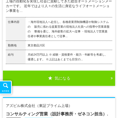
工場の自動化を実現し社会に貢献してきた総合オートメーションメー
カーです。 近年ではより人々の生活に身近なライフオートメーショ
ン事業を...
仕事内容
・海外現地法人へ赴任し、各種産業用制御機器や制御システム
の 販売に係わる提案営業の現地法人社員への指導や営業基盤
の 整備を通じ、海外顧客の拡大へ従事 ・現地法人で営業責
任者や事業責任者として従事...
勤務地
東京都品川区
給与
月給24万円以上 ※ 経験・資格要件・能力・年齢等を考慮し、
優遇します。 ※上記はあくまでも目安の...
気になる
条件変更
アズビル株式会社（東証プライム上場）
コンサルティング営業（設計事務所・ゼネコン担当）.