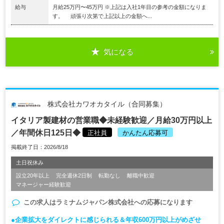
給与
月給25万円〜45万円 ※上記は入社1年目の参考の金額になりま
す。 頑張り次第で上記以上の金額へ...
気になる
株式会社カワオカタイル（合同募集）
イタリア製建材の営業職◆未経験歓迎／月給30万円以上
／年間休日125日◆
正社員
かんたん応募可
掲載終了日：2026/8/18
土日祝休み
設立20年以上
完全週休2日制
転勤なし
離職中歓迎
マネージャー経験歓迎
この求人は
ラミナムジャパン株式会社
への応募になります
●企業拡大をダイレクトに感じられる＆年収600万円以上がめざせ