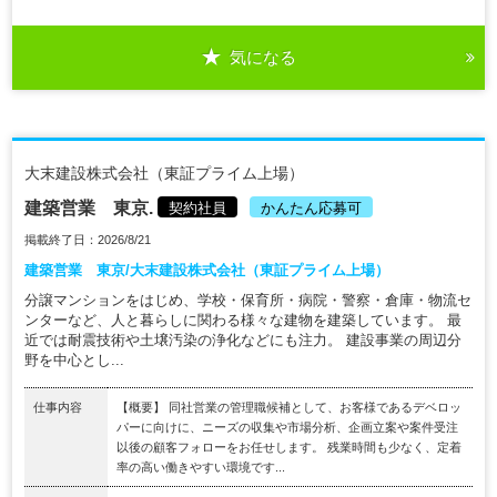
気になる
大末建設株式会社（東証プライム上場）
建築営業 東京.
契約社員
かんたん応募可
掲載終了日：2026/8/21
建築営業 東京/大末建設株式会社（東証プライム上場）
分譲マンションをはじめ、学校・保育所・病院・警察・倉庫・物流セ
ンターなど、人と暮らしに関わる様々な建物を建築しています。 最
近では耐震技術や土壌汚染の浄化などにも注力。 建設事業の周辺分
野を中心とし...
仕事内容
【概要】 同社営業の管理職候補として、お客様であるデベロッ
パーに向けに、ニーズの収集や市場分析、企画立案や案件受注
以後の顧客フォローをお任せします。 残業時間も少なく、定着
率の高い働きやすい環境です...