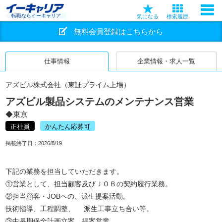
転職ならイーキャリア
気になる
検索履歴
無料会員登録はこちらから
仕事情報
企業情報・求人一覧
アズビル株式会社（東証プライム上場）
アズビル製品システムのメンテナンス営業
◆東京
正社員
かんたん応募可
掲載終了日：
2026/8/19
下記の業務を担当していただきます。
①営業として、担当顧客及びＪＯＢの契約履行業務。
②担当顧客・JOBへの、派生提案活動。
技術指導、工程調整、 派生工事立ち合い等。
③中長期保全計画立案、提案営業。