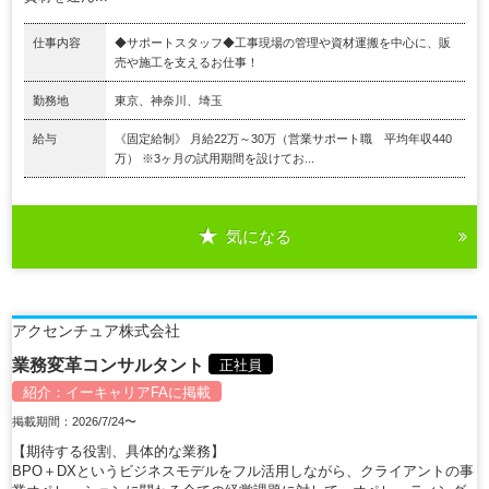
仕事内容
◆サポートスタッフ◆工事現場の管理や資材運搬を中⼼に、販
売や施⼯を⽀えるお仕事！
勤務地
東京、神奈川、埼玉
給与
《固定給制》 月給22万～30万（営業サポート職 平均年収440
万） ※3ヶ⽉の試⽤期間を設けてお...
気になる
アクセンチュア株式会社
業務変革コンサルタント
正社員
紹介：
イーキャリアFA
に掲載
掲載期間：2026/7/24〜
【期待する役割、具体的な業務】
BPO＋DXというビジネスモデルをフル活用しながら、クライアントの事