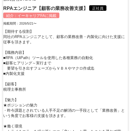
RPAエンジニア【顧客の業務改善支援】
正社員
紹介：
イーキャリアFA
に掲載
掲載期間：2026/5/21〜
【期待する役割】
同社のRPAエンジニアとして、顧客の業務改善・内製化に向けた支援に
従事を頂きます。
【職務内容】
■RPA（UiPath）ツールを使用した各種業務の自動化
■顧客ヒアリング～実行まで
要望を引き出すフェーズからＶＢＡやマクロ作成迄
■内製化支援
【顧客】
税理士事務所
【魅力】
★ポジションの魅力
・昨今課題とされている人手不足の解消の一手段として「業務改善」と
いう角度でお客様の支援を頂きます。
★働く環境