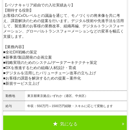
【パソナキャリア経由での入社実績あり】
【期待する役割】
お客様のCxOレベルとの議論を通じて、モノづくりの将来像を共に考
え、課題解決のための提案を行います。デジタル技術や先進手法を活用
して、製造業のお客様の業務改革、組織再編、デジタルトランスフォー
メーション、グローバルトランスフォーメーションなどの変革を幅広く
支援します。
【業務内容】
■全社DX戦略の策定
■新事業/製品開発の企画立案
■戦略実現のためのシステム/データアーキテクチャ策定
■DXを推進するための組織/人材設計・育成
■デジタルを活用したバリューチェーン改革の立ち上げ
■お客様の課題を解決するための提案～案件化
■新規サービス立上げ
勤務地
東京都東京拠点いずれか（港区、中央区）
給与
年収：550万円～1500万円経験・スキルに応じて変動します
気になる
詳細を見る