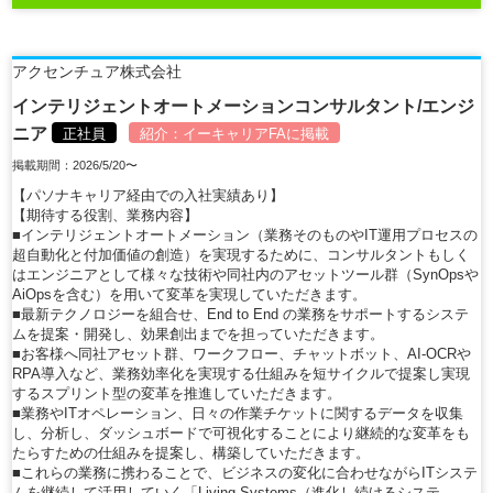
アクセンチュア株式会社
インテリジェントオートメーションコンサルタント/エンジ
ニア
正社員
紹介：
イーキャリアFA
に掲載
掲載期間：2026/5/20〜
【パソナキャリア経由での入社実績あり】
【期待する役割、業務内容】
■インテリジェントオートメーション（業務そのものやIT運用プロセスの
超自動化と付加価値の創造）を実現するために、コンサルタントもしく
はエンジニアとして様々な技術や同社内のアセットツール群（SynOpsや
AiOpsを含む）を用いて変革を実現していただきます。
■最新テクノロジーを組合せ、End to End の業務をサポートするシステ
ムを提案・開発し、効果創出までを担っていただきます。
■お客様へ同社アセット群、ワークフロー、チャットボット、AI-OCRや
RPA導入など、業務効率化を実現する仕組みを短サイクルで提案し実現
するスプリント型の変革を推進していただきます。
■業務やITオペレーション、日々の作業チケットに関するデータを収集
し、分析し、ダッシュボードで可視化することにより継続的な変革をも
たらすための仕組みを提案し、構築していただきます。
■これらの業務に携わることで、ビジネスの変化に合わせながらITシステ
ムを継続して活用していく「Living Systems（進化し続けるシステ