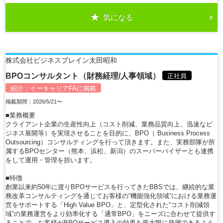
気になる
詳細を見る
株式会社ビジネスブレイン太田昭和
BPOコンサルタント（財務経理/人事領域）
正社員
紹介：
イーキャリアFA
に掲載
掲載期間：2026/5/21〜
■業務概要
クライアント企業の生産性向上（コスト削減、業務品質向上、迅速なビ
ジネス展開等）を実現させることを目的に、BPO（ Business Process
Outsourcing）コンサルティングを行って頂きます。また、実務部隊が所
属するBPOセンター（熊本、浜松、新潟）のスーパーバイザーとも連携
をして運用・管理を担います。
■特徴
創業以来約50年に渡りBPOサービスを行ってきたBBSでは、継続的な業
務改革コンサルティングを通じてお客様の“機能強化領域”における業務運
営をサポートする「High Value BPO」と、定型化された“コスト削減領
域”の業務運営をより効率化する「通常BPO」をニーズに合わせて提供す
ることで、お客様がBPOサービス導入の効果を最大限に発揮できるよう