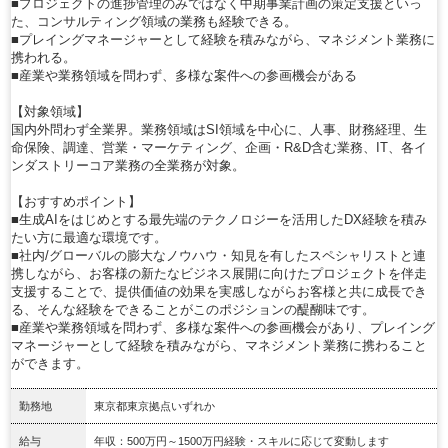
■プロジェクトの進捗管理のみではなく中期事業計画の策定支援といっ
た、コンサルティング領域の業務も経験できる。
■プレイングマネージャーとして経験を積みながら、マネジメント業務に
携われる。
■産業や業務領域を問わず、多様な案件への参画機会がある
【対象領域】
国内外問わず全業界。業務領域はSI領域を中心に、人事、財務経理、生
命保険、調達、営業・マーケティング、企画・R&D含む業務、IT、各イ
ンダストリーコア業務の全業務が対象。
【おすすめポイント】
■生成AIをはじめとする最先端のテクノロジーを活用したDX経験を積み
たい方に最適な環境です。
■社内/グローバルの膨大なノウハウ・知見を有したスペシャリストと連
携しながら、お客様の新たなビジネス展開に向けたプロジェクトを伴走
支援することで、提供価値の効果を実感しながらお客様と共に成長でき
る、そんな経験をできることがこのポジションの醍醐味です。
■産業や業務領域を問わず、多様な案件への参画機会があり、プレイング
マネージャーとして経験を積みながら、マネジメント業務に携わること
ができます。
勤務地
東京都東京拠点いずれか
給与
年収：500万円～1500万円経験・スキルに応じて変動します