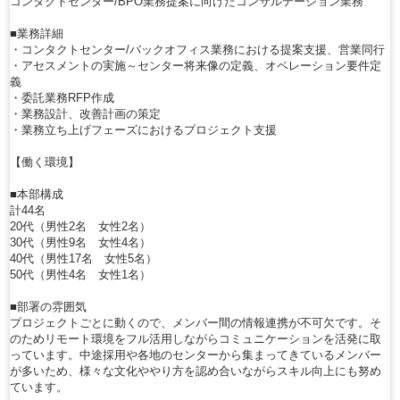
コンタクトセンター/BPO業務提案に向けたコンサルテーション業務
■業務詳細
・コンタクトセンター/バックオフィス業務における提案支援、営業同行
・アセスメントの実施～センター将来像の定義、オペレーション要件定
義
・委託業務RFP作成
・業務設計、改善計画の策定
・業務立ち上げフェーズにおけるプロジェクト支援
【働く環境】
■本部構成
計44名
20代（男性2名 女性2名）
30代（男性9名 女性4名）
40代（男性17名 女性5名）
50代（男性4名 女性1名）
■部署の雰囲気
プロジェクトごとに動くので、メンバー間の情報連携が不可欠です。そ
のためリモート環境をフル活用しながらコミュニケーションを活発に取
っています。中途採用や各地のセンターから集まってきているメンバー
が多いため、様々な文化ややり方を認め合いながらスキル向上にも努め
ています。