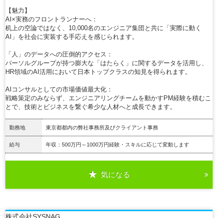
【魅力】
AI×実務のフロントランナーへ：
机上の空論ではなく、10,000名のエンジニア集団と共に「実際に動く
AI」を社会に実装する手応えを感じられます。
「人」のデータへの圧倒的アクセス：
パーソルグループが持つ膨大な「はたらく」に関するデータを活用し、
HR領域のAI活用において日本トップクラスの知見を得られます。
AIコンサルとしての市場価値最大化：
戦略策定のみならず、エンジニアリングチームを動かすPM経験を積むこ
とで、技術とビジネスを繋ぐ希少な人材へと成長できます。
勤務地
東京都都内の弊社事務所及びクライアント事務
給与
年収：500万円～1000万円経験・スキルに応じて変動します
気になる
詳細を見る
株式会社SYSNAG