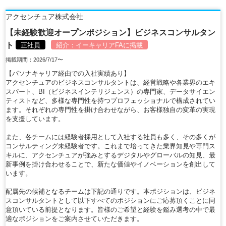
アクセンチュア株式会社
【未経験歓迎オープンポジション】ビジネスコンサルタン
ト
正社員
紹介：
イーキャリアFA
に掲載
掲載期間：2026/7/17〜
【パソナキャリア経由での入社実績あり】
アクセンチュアのビジネスコンサルタントは、経営戦略や各業界のエキ
スパート、BI（ビジネスインテリジェンス）の専門家、データサイエン
ティストなど、多様な専門性を持つプロフェッショナルで構成されてい
ます。それぞれの専門性を掛け合わせながら、お客様独自の変革の実現
を支援しています。
また、各チームには経験者採用として入社する社員も多く、その多くが
コンサルティング未経験者です。これまで培ってきた業界知見や専門ス
キルに、アクセンチュアが強みとするデジタルやグローバルの知見、最
新事例を掛け合わせることで、新たな価値やイノベーションを創出して
います。
配属先の候補となるチームは下記の通りです。本ポジションは、ビジネ
スコンサルタントとして以下すべてのポジションにご応募頂くことに同
意頂いている前提となります。皆様のご希望と経験を鑑み選考の中で最
適なポジションをご案内させていただきます。