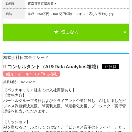
勤務地
東京都東京都渋谷区
給与
年収：550万円～1000万円経験・スキルに応じて変動します
気になる
詳細を見る
株式会社日本テクシード
ITコンサルタント（AI＆Data Analytics領域）
正社員
紹介：
イーキャリアFA
に掲載
掲載期間：2026/5/29〜
【パソナキャリア経由での入社実績あり】
【業務内容】
パーソルグループ各社およびクライアント企業に対し、AIを活用したビ
ジネス課題解決支援、AI実装支援、AI定着化支援、プロジェクト実行管
理等を担当いただきます。
【ミッション】
AIを単なるツールとしてではなく、「ビジネス変革のドライバー」とし