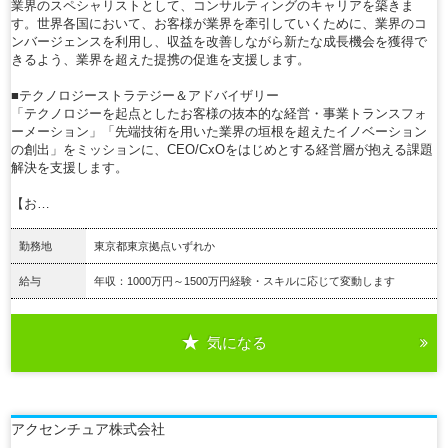
業界のスペシャリストとして、コンサルティングのキャリアを築きま
す。世界各国において、お客様が業界を牽引していくために、業界のコ
ンバージェンスを利用し、収益を改善しながら新たな成長機会を獲得で
きるよう、業界を超えた提携の促進を支援します。
■テクノロジーストラテジー＆アドバイザリー
「テクノロジーを起点としたお客様の抜本的な経営・事業トランスフォ
ーメーション」「先端技術を用いた業界の垣根を超えたイノベーション
の創出」をミッションに、CEO/CxOをはじめとする経営層が抱える課題
解決を支援します。
【お…
勤務地
東京都東京拠点いずれか
給与
年収：1000万円～1500万円経験・スキルに応じて変動します
気になる
詳細を見る
アクセンチュア株式会社