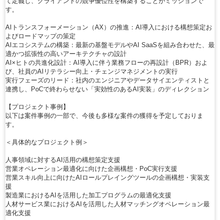
て定義し、クライアントの競争優位性を構築することがミッションで
す。
AIトランスフォーメーション（AX）の推進：AI導入における構想策定お
よびロードマップの策定
AIエコシステムの構築：最新の基盤モデルやAI SaaSを組み合わせた、最
適かつ拡張性の高いアーキテクチャの設計
AI×ヒトの共進化設計：AI導入に伴う業務フローの再設計（BPR）およ
び、社員のAIリテラシー向上・チェンジマネジメントの実行
実行フェーズのリード：社内のエンジニアやデータサイエンティストと
連携し、PoCで終わらせない「実効性のあるAI実装」のディレクション
【プロジェクト事例】
以下は案件事例の一部で、今後も多様な案件の獲得を予定しておりま
す。
＜具体的なプロジェクト例＞
人事領域に対するAI活用の構想策定支援
営業オペレーション最適化に向けた企画構想・PoC実行支援
営業スキル向上に向けたAIロールプレイングツールの企画構想・実装支
援
製造業におけるAIを活用した加工プログラムの最適化支援
人材サービス業におけるAIを活用した人材マッチングオペレーション最
適化支援