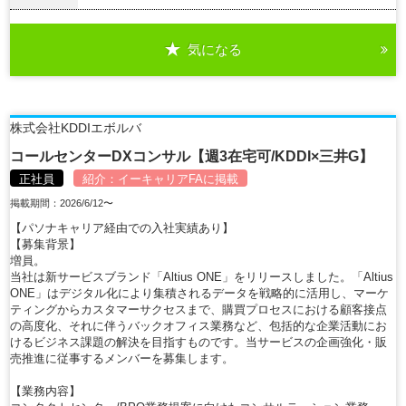
気になる
詳細を見る
株式会社KDDIエボルバ
コールセンターDXコンサル【週3在宅可/KDDI×三井G】
正社員
紹介：
イーキャリアFA
に掲載
掲載期間：2026/6/12〜
【パソナキャリア経由での入社実績あり】
【募集背景】
増員。
当社は新サービスブランド「Altius ONE」をリリースしました。「Altius
ONE」はデジタル化により集積されるデータを戦略的に活用し、マーケ
ティングからカスタマーサクセスまで、購買プロセスにおける顧客接点
の高度化、それに伴うバックオフィス業務など、包括的な企業活動にお
けるビジネス課題の解決を目指すものです。当サービスの企画強化・販
売推進に従事するメンバーを募集します。
【業務内容】