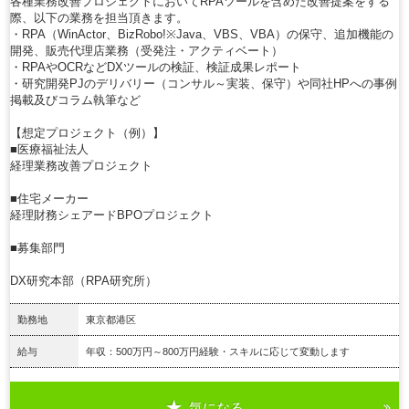
各種業務改善プロジェクトにおいてRPAツールを含めた改善提案をする
際、以下の業務を担当頂きます。
・RPA（WinActor、BizRobo!※Java、VBS、VBA）の保守、追加機能の
開発、販売代理店業務（受発注・アクティベート）
・RPAやOCRなどDXツールの検証、検証成果レポート
・研究開発PJのデリバリー（コンサル～実装、保守）や同社HPへの事例
掲載及びコラム執筆など
【想定プロジェクト（例）】
■医療福祉法人
経理業務改善プロジェクト
■住宅メーカー
経理財務シェアードBPOプロジェクト
■募集部門
DX研究本部（RPA研究所）
勤務地
東京都港区
給与
年収：500万円～800万円経験・スキルに応じて変動します
気になる
詳細を見る