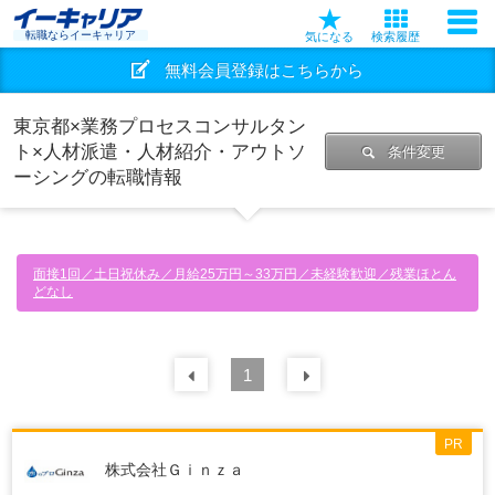
転職ならイーキャリア
気になる
検索履歴
無料会員登録はこちらから
東京都×業務プロセスコンサルタン
ト×人材派遣・人材紹介・アウトソ
条件変更
ーシングの転職情報
面接1回／土日祝休み／月給25万円～33万円／未経験歓迎／残業ほとん
どなし
前の
1
30
件
次の
30
件
PR
株式会社Ｇｉｎｚａ