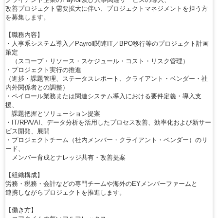
改善プロジェクト需要拡大に伴い、プロジェクトマネジメントを担う方
を募集します。
【職務内容】
・人事系システム導入／Payroll関連IT／BPO移行等のプロジェクト計画
策定
（スコープ・リソース・スケジュール・コスト・リスク管理）
・プロジェクト実行の推進
（進捗・課題管理、ステータスレポート、クライアント・ベンダー・社
内外関係者との調整）
・ペイロール業務または関連システム導入における要件定義・導入支
援、
課題把握とソリューション提案
・IT/RPA/AI、データ分析を活用したプロセス改善、効率化および新サー
ビス開発、展開
・プロジェクトチーム（社内メンバー・クライアント・ベンダー）のリ
ード、
メンバー育成とナレッジ共有・改善提案
【組織構成】
労務・税務・会計などの専門チームや海外のEYメンバーファームと
連携しながらプロジェクトを推進します。
【働き方】