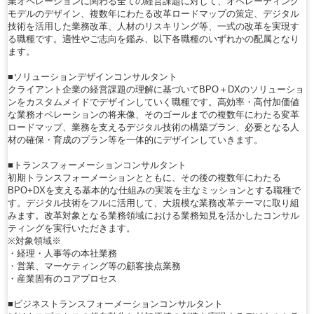
業オペレーションに関わる全ての経営課題に対して、オペレーティング
モデルのデザイン、複数年にわたる改革ロードマップの策定、デジタル
技術を活用した業務改革、人材のリスキリング等、一式の改革を実現す
る職種です。適性やご志向を鑑み、以下各職種のいずれかの配属となり
ます。
■ソリューションデザインコンサルタント
クライアント企業の経営課題の理解に基づいてBPO＋DXのソリューショ
ンをカスタムメイドでデザインしていく職種です。高効率・高付加価値
な業務オペレーションの将来像、そのゴールまでの複数年にわたる変革
ロードマップ、業務を支えるデジタル技術の構築プラン、必要となる人
材の確保・育成のプラン等を一体的にデザインしていきます。
■トランスフォーメーションコンサルタント
初期トランスフォーメーションとともに、その後の複数年にわたる
BPO+DXを支える基本的な仕組みの実装を主なミッションとする職種で
す。デジタル技術をフルに活用して、大規模な業務改革テーマに取り組
みます。改革対象となる業務領域における業務知見を活かしたコンサル
ティングを実行いただきます。
※対象領域※
・経理・人事等の本社業務
・営業、マーケティング等の顧客接点業務
・産業固有のコアプロセス
■ビジネストランスフォーメーションコンサルタント