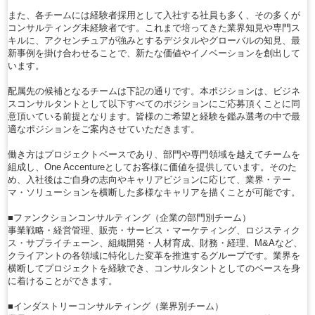
また、各チームには経験者採用として入社する社員も多く、その多くが
コンサルティング未経験者です。これまで培ってきた業界知見や専門ス
キルに、アクセンチュアが強みとするデジタルやグローバルの知見、最
新事例を掛け合わせることで、新たな価値やイノベーションを創出して
います。
配属先の候補となるチームは下記の通りです。本ポジションは、ビジネ
スコンサルタントとして以下すべてのポジションにご応募頂くことに同
意頂いている前提となります。皆様のご希望と経験を鑑み選考の中で最
適なポジションをご案内させていただきます。
働き方はプロジェクトベースであり、部門や専門領域を越えてチームを
組成し、One Accentureとしてお客様に価値を提供しています。そのた
め、入社後はご自身の志向やキャリアビジョンに応じて、業界・テー
マ・ソリューションを横断した多様なキャリアを描くことが可能です。
■ファンクションコンサルティング（企業の部門別チーム）
事業戦略・経営管理、販売・サービス・マーケティング、ロジスティク
ス・サプライチェーン、組織開発・人材育成、財務・経理、M&Aなど、
クライアントの各領域に特化した変革を推進するグループです。業界を
横断してプロジェクトを経験でき、コンサルタントとしてのベースを身
に着けることができます。
■インダストリーコンサルティング（業界別チーム）