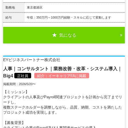
勤務地
東京都港区
給与
年収：350万円～1000万円経験・スキルに応じて変動します
気になる
詳細を見る
EYビジネスパートナー株式会社
人事｜コンサルタント｜業務改善・改革・システム導入｜
Big4
正社員
紹介：
イーキャリアFA
に掲載
掲載期間：2026/5/20〜
【ミッション】
クライアントの人事及びPayroll関連プロジェクトを計画から完了までリ
ードし、
複数ステークホルダーを調整しながら、品質、納期、コストを満たした
プロジェクト成功を実現します。
【募集背景】
クライアント企業のPayroll及び人事関連サービスの導入、