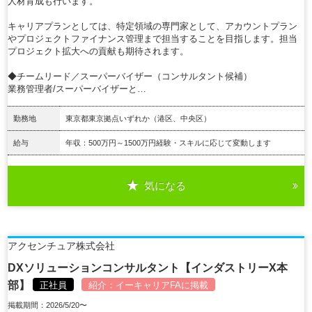
人材育成も行います。
キャリアプランとしては、特定領域の専門家として、アカウントプラン
やプロジェクトファイナンス管理まで担当することを目指します。担当
プロジェクト拡大への貢献も期待されます。
◆チームリード／スーパーバイザー（コンサルタント候補）
業務管理者/スーパーバイザーと…
勤務地
東京都東京拠点いずれか（港区、中央区）
給与
年収：500万円～1500万円経験・スキルに応じて変動します
気になる
詳細を見る
アクセンチュア株式会社
DXソリューションコンサルタント【インダストリーX本
部】
正社員
紹介：
イーキャリアFA
に掲載
掲載期間：2026/5/20〜