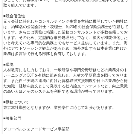
取り組んでいます。
■競合優位性
元々会計に特化したコンサルティング事業を主軸に展開していた同社に
は、約50名の公認会計士・税理士、約20名の社会保険労務士が在籍して
います。さらには実務に精通した業務コンサルタントが多数在籍してお
ります。そのため、定型的な事務処理だけでなく、顧客が機能強化した
いと考えている専門的な業務までもサービス提供しています。また、海
外にアウトソーシング拠点があるため、海外進出する日本企業に向けた
業務は多言語で行える部隊も保有しております。
■環境
人材教育にも注力しており、一般研修や専門分野研修などの業務外のト
レーニングとOJTを有効に組み合わせ、人材の早期育成を図っておりま
す。また自己実現の達成に向けた資格取得支援制度や日々の業務から得
た知識・経験を論文として発表する社内論文コンテストなど、向上意識
の高い人ほどそのシステムを利用できる環境が整っております。
■勤務について
東京本社勤務となりますが、業務案件に応じて出張があります。
■募集部門
グローバルシェアードサービス事業部