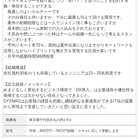
・トライ＆エラーを繰り返しつつ「良い！」と思ったことを恐れず実
施・発信することができる
風通しのよいカルチャーです
その分責任も伴いますが、十分に裁量も与えて頂ける環境です。
・案件の初期段階などは一人でジョイン頂く事もございますが
基本的にはチーム体制での入り込みをされております。
不具合や壁にぶつかった時はチームや組織一丸になって考えるスタン
スがございます。
・平均リモート率70％、原則は案件次第になりますがリモートワークも
活用しながらハイブリッドな働き方を実現する社員が多いです
・月平均残業時間5時間程度
【組織構成】
全社員約30名のうち在籍しているエンジニアは23～25名程度です
【設立経緯／メッセージ】
めまぐるしく変化するビジネス環境で「DX導入」は企業成長や優位性を
発揮するには欠かせない存在となってきました。
SYSNAGはお客様の課題を把握し継続的な企業成長ができるIT化の提案
から実現まで支援していきたいと思い設立に至りました。
勤務地
東京都千代田区丸の内1-9-2
給与
年収：400万円～700万円経験・スキルに応じて変動します