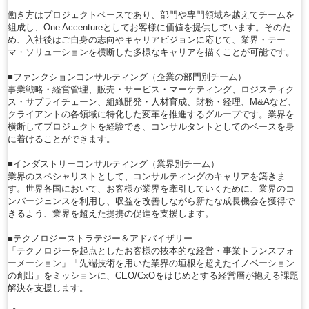
働き方はプロジェクトベースであり、部門や専門領域を越えてチームを
組成し、One Accentureとしてお客様に価値を提供しています。そのた
め、入社後はご自身の志向やキャリアビジョンに応じて、業界・テー
マ・ソリューションを横断した多様なキャリアを描くことが可能です。
■ファンクションコンサルティング（企業の部門別チーム）
事業戦略・経営管理、販売・サービス・マーケティング、ロジスティク
ス・サプライチェーン、組織開発・人材育成、財務・経理、M&Aなど、
クライアントの各領域に特化した変革を推進するグループです。業界を
横断してプロジェクトを経験でき、コンサルタントとしてのベースを身
に着けることができます。
■インダストリーコンサルティング（業界別チーム）
業界のスペシャリストとして、コンサルティングのキャリアを築きま
す。世界各国において、お客様が業界を牽引していくために、業界のコ
ンバージェンスを利用し、収益を改善しながら新たな成長機会を獲得で
きるよう、業界を超えた提携の促進を支援します。
■テクノロジーストラテジー＆アドバイザリー
「テクノロジーを起点としたお客様の抜本的な経営・事業トランスフォ
ーメーション」「先端技術を用いた業界の垣根を超えたイノベーション
の創出」をミッションに、CEO/CxOをはじめとする経営層が抱える課題
解決を支援します。