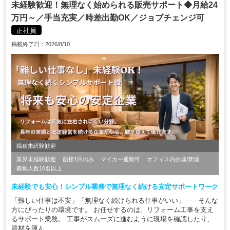
未経験歓迎！無理なく始められる販売サポート◆月給24
万円～／手当充実／時差出勤OK／ジョブチェンジ可
正社員
掲載終了日：2026/8/10
職種未経験歓迎
業界未経験歓迎
面接1回のみ
マイカー通勤可
オフィス内分煙/禁煙
募集人数10名以上
未経験でも安心！シンプル業務で無理なく続ける安定サポートワーク
「難しい仕事は不安」「無理なく続けられる仕事がいい」——そんな
方にぴったりの環境です。 お任せするのは、リフォーム工事を支え
るサポート業務。 工事がスムーズに進むように現場を確認したり、
資材を運ん...