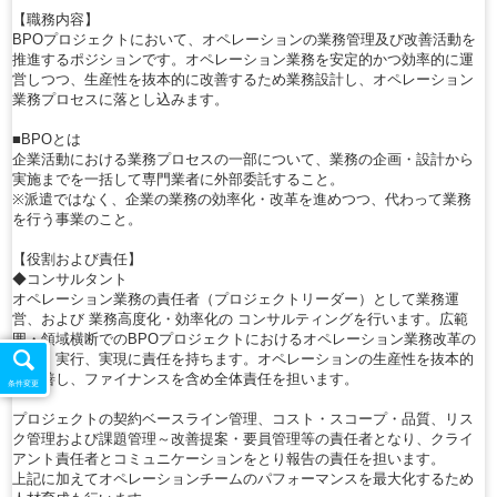
【職務内容】
BPOプロジェクトにおいて、オペレーションの業務管理及び改善活動を
推進するポジションです。オペレーション業務を安定的かつ効率的に運
営しつつ、生産性を抜本的に改善するため業務設計し、オペレーション
業務プロセスに落とし込みます。
■BPOとは
企業活動における業務プロセスの一部について、業務の企画・設計から
実施までを一括して専門業者に外部委託すること。
※派遣ではなく、企業の業務の効率化・改革を進めつつ、代わって業務
を行う事業のこと。
【役割および責任】
◆コンサルタント
オペレーション業務の責任者（プロジェクトリーダー）として業務運
営、および 業務高度化・効率化の コンサルティングを行います。広範
囲・領域横断でのBPOプロジェクトにおけるオペレーション業務改革の
企画、実行、実現に責任を持ちます。オペレーションの生産性を抜本的
に改善し、ファイナンスを含め全体責任を担います。
条件変更
プロジェクトの契約ベースライン管理、コスト・スコープ・品質、リス
ク管理および課題管理～改善提案・要員管理等の責任者となり、クライ
アント責任者とコミュニケーションをとり報告の責任を担います。
上記に加えてオペレーションチームのパフォーマンスを最大化するため