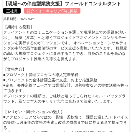
【現場への伴走型業務支援】フィールドコンサルタント
正社員
紹介：
イーキャリアFA
に掲載
掲載期間：2026/7/3〜
【期待する役割】
クライアントとのコミュニケーションを通して現場起点での課題を洗い
出し、解決（変革）へと導くプロジェクトマネジメント～コンサルテー
ションを実行するのがミッションです。 オペレーションとコンサルティ
ングの中間の高付加価値型のサービス支援を実施いただきます。 難易度
の高い大規模プロジェクトに参画することでき、自身のスキルを高めな
がらプロジェクト推進の先導役を担えます。
【業務内容】
■プロジェクト管理プロセスの導入定着業務
■プロジェクトの全体計画立案の支援、および推進業務
■企画、要件定義フェーズでは業務設計、改善提案などの提案活動も担っ
て頂きます。
※プロジェクトの種類は、ご経験と培ってこられたスキル・バックグラ
ウンド、及びご本人のキャリア志向に合わせて決定いたします。
【やりがい・同ポジションの魅力】
■アクセンチュアならではの一貫性・柔軟性で、課題に適したアドバイス
の提供-→改革後の業務の実践→改革の成果まで目に見える形で提示でき
る