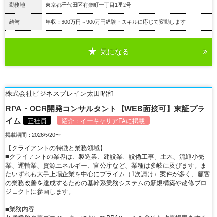
勤務地
東京都千代田区有楽町一丁目1番2号
給与
年収：600万円～900万円経験・スキルに応じて変動します
気になる
詳細を見る
株式会社ビジネスブレイン太田昭和
RPA・OCR開発コンサルタント【WEB面接可】東証プラ
イム
正社員
紹介：
イーキャリアFA
に掲載
掲載期間：2026/5/20〜
【クライアントの特徴と業務領域】
■クライアントの業界は、製造業、建設業、設備工事、土木、流通小売
業、運輸業、資源エネルギー、官公庁など、業種は多岐に及びます。ま
たいずれも大手上場企業を中心にプライム（1次請け）案件が多く、顧客
の業務改善を達成するための基幹系業務システムの新規構築や改修プロ
ジェクトに参画します。
■業務内容