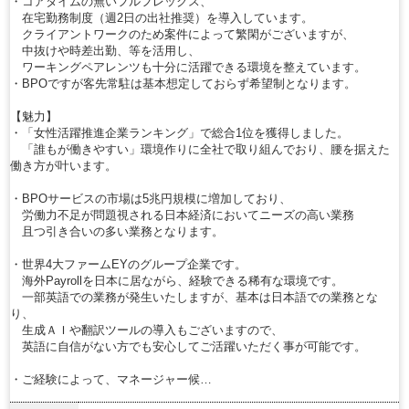
・コアタイムの無いフルフレックス、
在宅勤務制度（週2日の出社推奨）を導入しています。
クライアントワークのため案件によって繁閑がございますが、
中抜けや時差出勤、等を活用し、
ワーキングペアレンツも十分に活躍できる環境を整えています。
・BPOですが客先常駐は基本想定しておらず希望制となります。
【魅力】
・「女性活躍推進企業ランキング」で総合1位を獲得しました。
「誰もが働きやすい」環境作りに全社で取り組んでおり、腰を据えた
働き方が叶います。
・BPOサービスの市場は5兆円規模に増加しており、
労働力不足が問題視される日本経済においてニーズの高い業務
且つ引き合いの多い業務となります。
・世界4大ファームEYのグループ企業です。
海外Payrollを日本に居ながら、経験できる稀有な環境です。
一部英語での業務が発生いたしますが、基本は日本語での業務とな
り、
生成ＡＩや翻訳ツールの導入もございますので、
英語に自信がない方でも安心してご活躍いただく事が可能です。
・ご経験によって、マネージャー候…