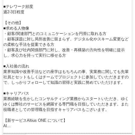
■テレワーク頻度
週2-3日程度
【その他】
■求める人物像
・顧客/関連部門とのコミュニケーションを円滑に取れる方
・顧客課題に対し局所改善に留まらず、デジタル化やスキーム変更など
の柔軟な手法を提案できる方
・顧客及び社内関係部門に対し、改善・再構築の方向性を明確に提示
し、求心力を持って実行に移せる方
■入社後の流れ
業界知識や改善手法などの座学はもちろんの事、実業務に関しても先輩
社員とセットもしくはチームでプロジェクトに参加していただきますの
で、しっかりフォローして知識の習得と実践に努めていただけます。
■キャリアパス
業務経験を生かしたコンサルティング業務からスタートいただき、ゆく
ゆくは弊社のサービスを網羅する専門職を目指していただきます。また
役職者としての管理職を目指すキャリアパスもございます。
【新サービスAltius ONE について】
Al…