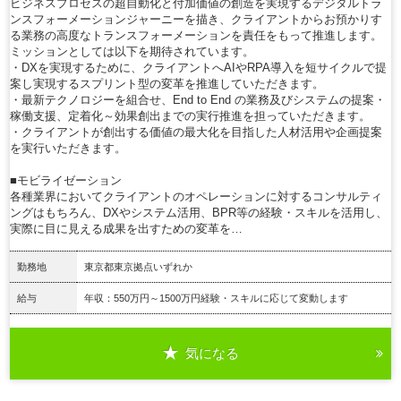
ビジネスプロセスの超自動化と付加価値の創造を実現するデジタルトラ
ンスフォーメーションジャーニーを描き、クライアントからお預かりす
る業務の高度なトランスフォーメーションを責任をもって推進します。
ミッションとしては以下を期待されています。
・DXを実現するために、クライアントへAIやRPA導入を短サイクルで提
案し実現するスプリント型の変革を推進していただきます。
・最新テクノロジーを組合せ、End to End の業務及びシステムの提案・
稼働支援、定着化～効果創出までの実行推進を担っていただきます。
・クライアントが創出する価値の最大化を目指した人材活用や企画提案
を実行いただきます。
■モビライゼーション
各種業界においてクライアントのオペレーションに対するコンサルティ
ングはもちろん、DXやシステム活用、BPR等の経験・スキルを活用し、
実際に目に見える成果を出すための変革を…
勤務地
東京都東京拠点いずれか
給与
年収：550万円～1500万円経験・スキルに応じて変動します
気になる
詳細を見る