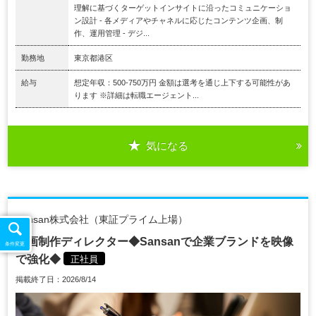
理解に基づくターゲットインサイトに沿ったコミュニケーショ
ン設計 - 各メディアやチャネルに応じたコンテンツ企画、制
作、運用管理 - デジ...
勤務地
東京都港区
給与
想定年収：500-750万円 金額は選考を通じ上下する可能性があ
ります ※詳細は転職エージェント...
気になる
Sansan株式会社（東証プライム上場）
動画制作ディレクター◆Sansanで企業ブランドを映像
条件変更
で強化◆
正社員
掲載終了日：2026/8/14