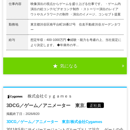
仕事内容
映像演出の視点からゲームを盛り上げる仕事です。 ・ゲーム内
演出の絵コンテ/ビデオコンテ制作 ・ストーリー演出のレイア
ウトやカメラワークの制作 ・演出のイメージ、コンセプト提案
勤務地
東京都渋谷区南平台町16番17号 住友不動産渋谷ガーデンタワ
ー
給与
想定年収：400-1000万円 ◆経験・能力を考慮の上、当社規定に
より決定します。 ◆年俸外の半...
気になる
株式会社Ｃｙｇａｍｅｓ
3DCG／ゲーム／アニメーター 東京.
正社員
掲載終了日：2026/8/20
3DCG／ゲーム／アニメーター 東京/株式会社Cygames
2011年5月にサイバーエージェントグループとして設立。 ゲームの企