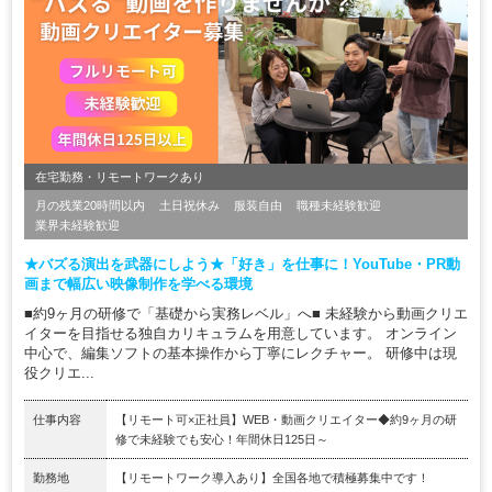
在宅勤務・リモートワークあり
月の残業20時間以内
土日祝休み
服装自由
職種未経験歓迎
業界未経験歓迎
★バズる演出を武器にしよう★「好き」を仕事に！YouTube・PR動
画まで幅広い映像制作を学べる環境
■約9ヶ月の研修で「基礎から実務レベル」へ■ 未経験から動画クリエ
イターを目指せる独自カリキュラムを用意しています。 オンライン
中心で、編集ソフトの基本操作から丁寧にレクチャー。 研修中は現
役クリエ...
仕事内容
【リモート可×正社員】WEB・動画クリエイター◆約9ヶ月の研
修で未経験でも安心！年間休日125日～
勤務地
【リモートワーク導入あり】全国各地で積極募集中です！