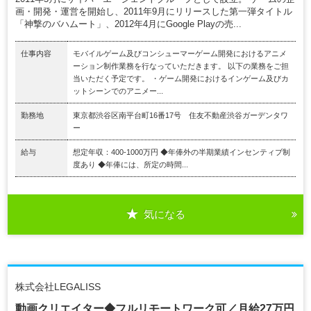
画・開発・運営を開始し、2011年9月にリリースした第一弾タイトル
「神撃のバハムート」、2012年4月にGoogle Playの売...
仕事内容
モバイルゲーム及びコンシューマーゲーム開発におけるアニメ
ーション制作業務を行なっていただきます。 以下の業務をご担
当いただく予定です。 ・ゲーム開発におけるインゲーム及びカ
ットシーンでのアニメー...
勤務地
東京都渋谷区南平台町16番17号 住友不動産渋谷ガーデンタワ
ー
給与
想定年収：400-1000万円 ◆年俸外の半期業績インセンティブ制
度あり ◆年俸には、所定の時間...
気になる
株式会社LEGALISS
動画クリエイター◆フルリモートワーク可／月給27万円