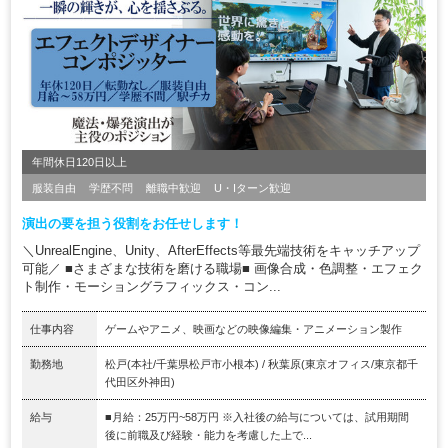
年間休日120日以上
服装自由
学歴不問
離職中歓迎
U・Iターン歓迎
演出の要を担う役割をお任せします！
＼UnrealEngine、Unity、AfterEffects等最先端技術をキャッチアップ
可能／ ■さまざまな技術を磨ける職場■ 画像合成・色調整・エフェク
ト制作・モーショングラフィックス・コン...
仕事内容
ゲームやアニメ、映画などの映像編集・アニメーション製作
勤務地
松戸(本社/千葉県松戸市小根本) / 秋葉原(東京オフィス/東京都千
代田区外神田)
給与
■月給：25万円~58万円 ※入社後の給与については、試用期間
後に前職及び経験・能力を考慮した上で...