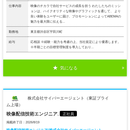
仕事内容
映像のチカラで自社サービスの成長を担う わたしたちのミッシ
ョンは、ハイクオリティな映像やグラフィックを通して、 より
良い体験をユーザーに届け、プロモーションによってABEMAの
魅力を最大限に伝える...
勤務地
東京都渋谷区宇田川町
給与
応相談 ※経験・能力を考慮の上、当社規定により優遇します。
※半期ごとの目標管理制度を導入しており...
気になる
株式会社サイバーエージェント（東証プライ
ム上場）
映像配信技術エンジニア.
正社員
掲載終了日：2026/8/19