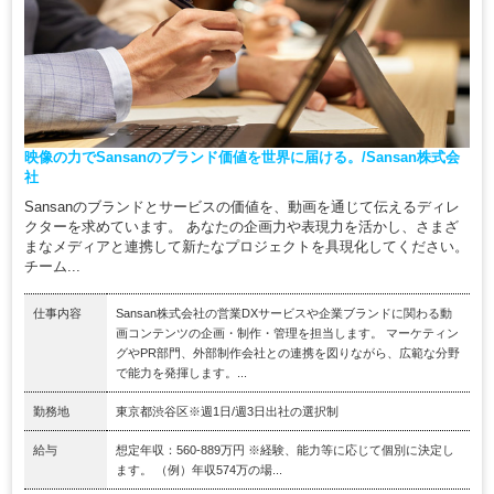
映像の力でSansanのブランド価値を世界に届ける。/Sansan株式会
社
Sansanのブランドとサービスの価値を、動画を通じて伝えるディレ
クターを求めています。 あなたの企画力や表現力を活かし、さまざ
まなメディアと連携して新たなプロジェクトを具現化してください。
チーム...
仕事内容
Sansan株式会社の営業DXサービスや企業ブランドに関わる動
画コンテンツの企画・制作・管理を担当します。 マーケティン
グやPR部門、外部制作会社との連携を図りながら、広範な分野
で能力を発揮します。...
勤務地
東京都渋谷区※週1日/週3日出社の選択制
給与
想定年収：560-889万円 ※経験、能力等に応じて個別に決定し
ます。 （例）年収574万の場...