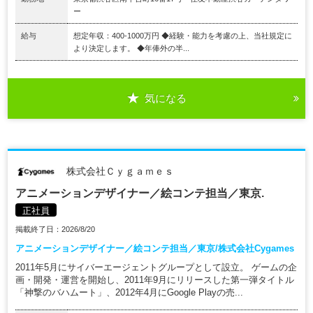
ー
給与
想定年収：400-1000万円 ◆経験・能力を考慮の上、当社規定に
より決定します。 ◆年俸外の半...
気になる
株式会社Ｃｙｇａｍｅｓ
アニメーションデザイナー／絵コンテ担当／東京.
正社員
掲載終了日：2026/8/20
アニメーションデザイナー／絵コンテ担当／東京/株式会社Cygames
2011年5月にサイバーエージェントグループとして設立。 ゲームの企
画・開発・運営を開始し、2011年9月にリリースした第一弾タイトル
「神撃のバハムート」、2012年4月にGoogle Playの売...