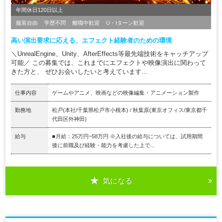
年間休日120日以上
服装自由
学歴不問
離職中歓迎
U・Iターン歓迎
高い演出要求に応える、エフェクト経験者のための環境
＼UnrealEngine、Unity、AfterEffects等最先端技術をキャッチアップ
可能／ この募集では、これまでにエフェクトや映像演出に関わって
きた方と、 ぜひお会いしたいと考えています...
仕事内容
ゲームやアニメ、映画などの映像編集・アニメーション製作
勤務地
松戸(本社/千葉県松戸市小根本) / 秋葉原(東京オフィス/東京都千
代田区外神田)
給与
■月給：25万円~58万円 ※入社後の給与については、試用期間
後に前職及び経験・能力を考慮した上で...
気になる