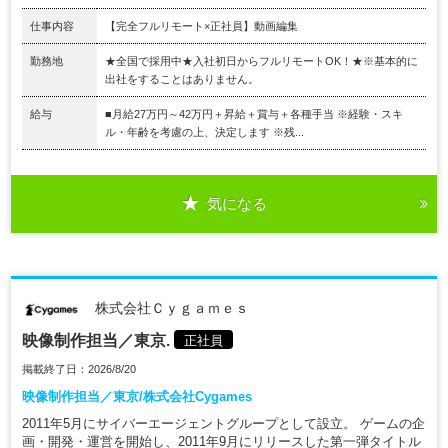
仕事内容
【完全フルリモート×正社員】動画編集
勤務地
★全国で採用中★入社初日からフルリモートOK！★※基本的に
出社をすることはありません。
給与
■月給27万円～42万円＋昇給＋賞与＋各種手当 ※経験・スキ
ル・年齢を考慮の上、決定します ※残...
気になる
株式会社Ｃｙｇａｍｅｓ
映像制作担当／東京.
正社員
掲載終了日：2026/8/20
映像制作担当／東京/株式会社Cygames
2011年5月にサイバーエージェントグループとして設立。 ゲームの企
画・開発・運営を開始し、2011年9月にリリースした第一弾タイトル