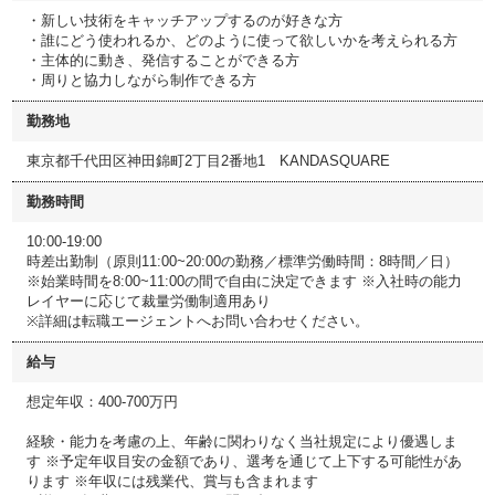
・新しい技術をキャッチアップするのが好きな方
・誰にどう使われるか、どのように使って欲しいかを考えられる方
・主体的に動き、発信することができる方
・周りと協力しながら制作できる方
勤務地
東京都千代田区神田錦町2丁目2番地1 KANDASQUARE
勤務時間
10:00-19:00
時差出勤制（原則11:00~20:00の勤務／標準労働時間：8時間／日）
※始業時間を8:00~11:00の間で自由に決定できます ※入社時の能力
レイヤーに応じて裁量労働制適用あり
※詳細は転職エージェントへお問い合わせください。
給与
想定年収：400-700万円
経験・能力を考慮の上、年齢に関わりなく当社規定により優遇しま
す ※予定年収目安の金額であり、選考を通じて上下する可能性があ
ります ※年収には残業代、賞与も含まれます