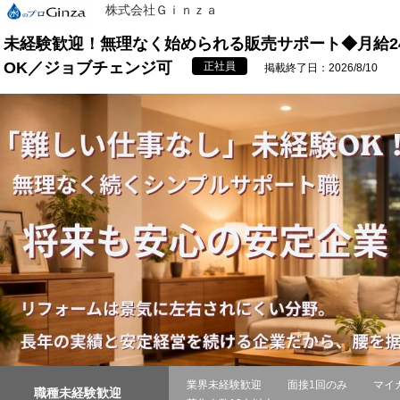
株式会社Ｇｉｎｚａ
未経験歓迎！無理なく始められる販売サポート◆月給2
OK／ジョブチェンジ可
正社員
掲載終了日：2026/8/10
業界未経験歓迎
面接1回のみ
マイ
職種未経験歓迎