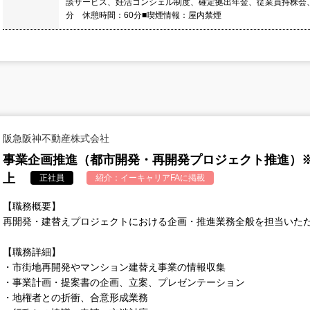
談サービス、妊活コンシェル制度、確定拠出年金、従業員持株会、介
分 休憩時間：60分■喫煙情報：屋内禁煙
阪急阪神不動産株式会社
事業企画推進（都市開発・再開発プロジェクト推進）※
上
正社員
紹介：
イーキャリアFA
に掲載
【職務概要】
再開発・建替えプロジェクトにおける企画・推進業務全般を担当いた
【職務詳細】
・市街地再開発やマンション建替え事業の情報収集
・事業計画・提案書の企画、立案、プレゼンテーション
・地権者との折衝、合意形成業務