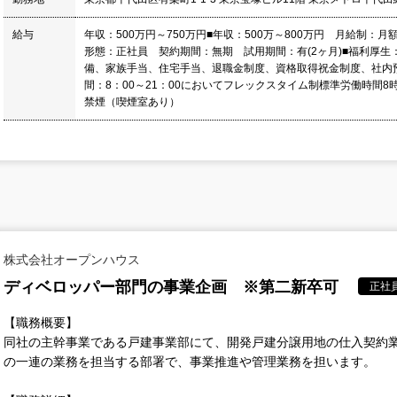
給与
年収：500万円～750万円■年収：500万～800万円 月給制：月
形態：正社員 契約期間：無期 試用期間：有(2ヶ月)■福利厚生
備、家族手当、住宅手当、退職金制度、資格取得祝金制度、社内
間：8：00～21：00においてフレックスタイム制標準労働時間8
禁煙（喫煙室あり）
株式会社オープンハウス
ディベロッパー部門の事業企画 ※第二新卒可
正社
【職務概要】
同社の主幹事業である戸建事業部にて、開発戸建分譲用地の仕入契約
の一連の業務を担当する部署で、事業推進や管理業務を担います。