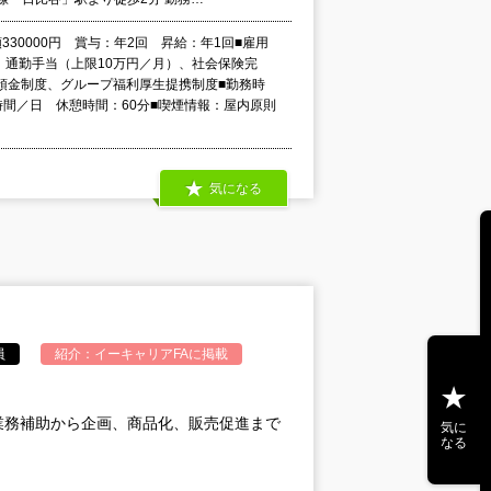
額330000円 賞与：年2回 昇給：年1回■雇用
：通勤手当（上限10万円／月）、社会保険完
預金制度、グループ福利厚生提携制度■勤務時
時間／日 休憩時間：60分■喫煙情報：屋内原則
気になる
員
紹介：
イーキャリアFA
に掲載
業務補助から企画、商品化、販売促進まで
気に
なる