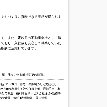
、まちづくりに貢献できる実感が得られま
ます。また、電鉄系の不動産会社として徹
しており、入社後も安心して就業していた
長期的に活躍しています。
町」駅 徒歩７分 勤務地変更の範囲…
制：月額591500円 賞与：年俸制のため支給なし
2か月)■福利厚生：社会保険完備、通勤手当、家
内付与制度、福利厚生サービス会社提携■勤務時
休憩時間：60分■喫煙情報：屋内禁煙