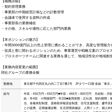
【職務詳細】
・契約管理業務
・事業部の中期経営計画などの計数管理
・会議体で使用する資料の作成
・事業部長の業務補佐
・その他、スキルや適性に応じた部門内業務
【本ポジションの魅力】
・年間3000億円以上の売上管理に携わることができ、高度な管理能力
・役員と密に関わるポジションのため、事業運営や戦略立案のプロセ
・プロスポーツチームに関連する業務を通じて、地域活性化や地域創
【業務内容変更の範囲】
同社グループの業務全般
勤務地
東京都千代田区丸の内二丁目7番2号 JPタワー21階 各線「東京
給与
年収：450万円～650万円■年収：468万～800万円 月給制：月額
給：年4回 ※間接部門：年2回■雇用形態：正社員 契約期間：無
当、各種表彰制度、資格取得報奨金制度、住宅支援制度、慶弔見
との提携、定期健康診断、生活習慣病健診、人間ドック、婦人科