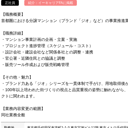
正社員
紹介：
イーキャリアFA
に掲載
【職務概要】
首都圏における分譲マンション（ブランド「ジオ」など）の事業推進
【職務詳細】
・マンション事業計画の企画・立案・実施
・プロジェクト進捗管理（スケジュール・コスト）
・設計会社・建設会社など関係各社との調整・連携
・官公署・近隣住民との協議と調整
・販売ツール作成および販売戦略管理
【その他・魅力】
・ブランド力ある「ジオ」シリーズを一貫体制で手がけ、用地取得後
・100年以上培われた街づくりの視点と品質重視の姿勢に触れながら
クトに関われます。
【業務内容変更の範囲】
同社業務全般
勤務地
東京都千代田区有楽町1-1-3 東京宝塚ビル11階 東京メトロ千代