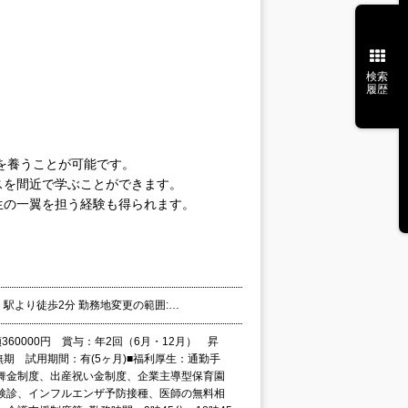
検索
履歴
を養うことが可能です。
スを間近で学ぶことができます。
生の一翼を担う経験も得られます。
」駅より徒歩2分 勤務地変更の範囲:…
360000円 賞与：年2回（6月・12月） 昇
期 試用期間：有(5ヶ月)■福利厚生：通勤手
舞金制度、出産祝い金制度、企業主導型保育園
検診、インフルエンザ予防接種、医師の無料相