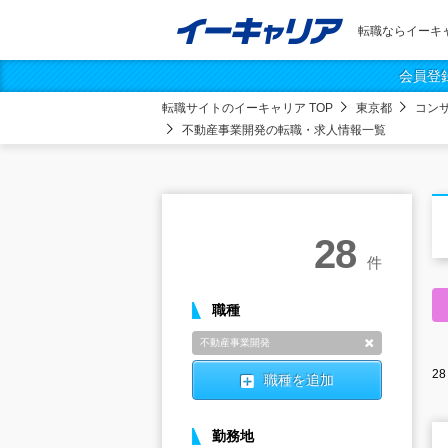
転職ならイーキ
会員登
転職サイトのイーキャリア TOP
東京都
コン
不動産事業開発の転職・求人情報一覧
28
件
職種
不動産事業開発
削除
28
職種を追加
勤務地