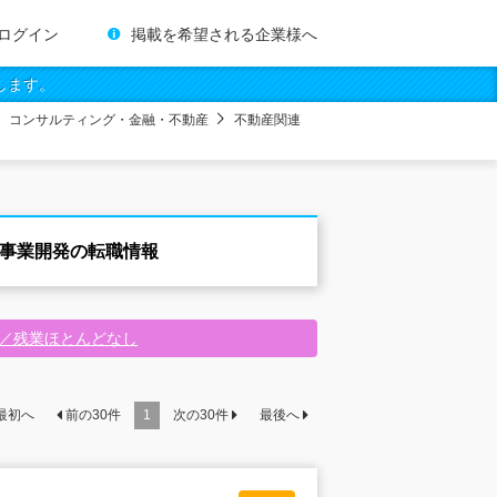
ログイン
掲載を希望される企業様へ
します。
コンサルティング・金融・不動産
不動産関連
産事業開発の転職情報
迎／残業ほとんどなし
最初へ
前の
30
件
1
次の
30
件
最後へ