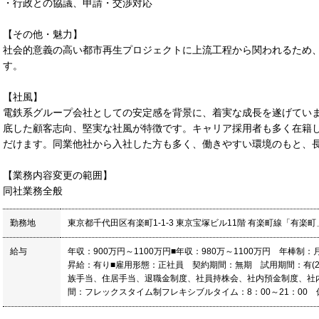
・行政との協議、申請・交渉対応
【その他・魅力】
社会的意義の高い都市再生プロジェクトに上流工程から関われるため
す。
【社風】
電鉄系グループ会社としての安定感を背景に、着実な成長を遂げてい
底した顧客志向、堅実な社風が特徴です。キャリア採用者も多く在籍
だけます。同業他社から入社した方も多く、働きやすい環境のもと、
【業務内容変更の範囲】
同社業務全般
勤務地
東京都千代田区有楽町1-1-3 東京宝塚ビル11階 有楽町線「有楽
給与
年収：900万円～1100万円■年収：980万～1100万円 年棒
昇給：有り■雇用形態：正社員 契約期間：無期 試用期間：有(
族手当、住居手当、退職金制度、社員持株会、社内預金制度、社
間：フレックスタイム制フレキシブルタイム：8：00～21：00 