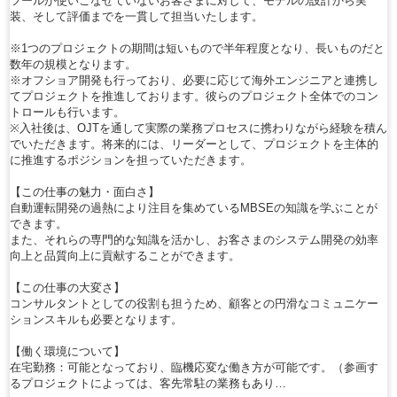
ツールが使いこなせていないお客さまに対して、モデルの設計から実
装、そして評価までを一貫して担当いたします。
※1つのプロジェクトの期間は短いもので半年程度となり、長いものだと
数年の規模となります。
※オフショア開発も行っており、必要に応じて海外エンジニアと連携し
てプロジェクトを推進しております。彼らのプロジェクト全体でのコン
トロールも行います。
※入社後は、OJTを通して実際の業務プロセスに携わりながら経験を積ん
でいただきます。将来的には、リーダーとして、プロジェクトを主体的
に推進するポジションを担っていただきます。
【この仕事の魅力・面白さ】
自動運転開発の過熱により注目を集めているMBSEの知識を学ぶことが
できます。
また、それらの専門的な知識を活かし、お客さまのシステム開発の効率
向上と品質向上に貢献することができます。
【この仕事の大変さ】
コンサルタントとしての役割も担うため、顧客との円滑なコミュニケー
ションスキルも必要となります。
【働く環境について】
在宅勤務：可能となっており、臨機応変な働き方が可能です。（参画す
るプロジェクトによっては、客先常駐の業務もあり…