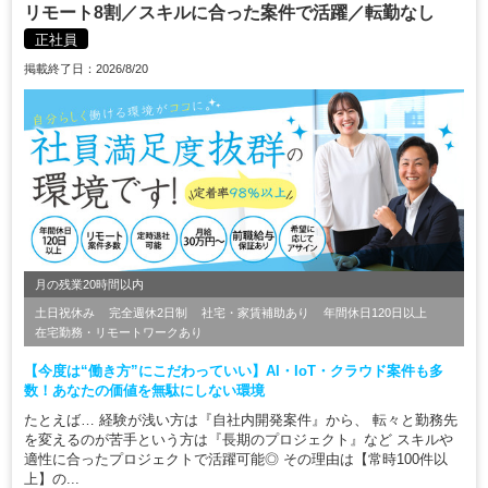
リモート8割／スキルに合った案件で活躍／転勤なし
正社員
掲載終了日：2026/8/20
月の残業20時間以内
土日祝休み
完全週休2日制
社宅・家賃補助あり
年間休日120日以上
在宅勤務・リモートワークあり
【今度は“働き方”にこだわっていい】AI・IoT・クラウド案件も多
数！あなたの価値を無駄にしない環境
たとえば… 経験が浅い方は『自社内開発案件』から、 転々と勤務先
を変えるのが苦手という方は『長期のプロジェクト』など スキルや
適性に合ったプロジェクトで活躍可能◎ その理由は【常時100件以
上】の...