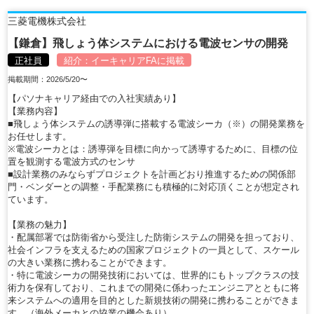
三菱電機株式会社
【鎌倉】飛しょう体システムにおける電波センサの開発
正社員
紹介：
イーキャリアFA
に掲載
掲載期間：2026/5/20〜
【パソナキャリア経由での入社実績あり】
【業務内容】
■飛しょう体システムの誘導弾に搭載する電波シーカ（※）の開発業務を
お任せします。
※電波シーカとは：誘導弾を目標に向かって誘導するために、目標の位
置を観測する電波方式のセンサ
■設計業務のみならずプロジェクトを計画どおり推進するための関係部
門・ベンダーとの調整・手配業務にも積極的に対応頂くことが想定され
ています。
【業務の魅力】
・配属部署では防衛省から受注した防衛システムの開発を担っており、
社会インフラを支えるための国家プロジェクトの一員として、スケール
の大きい業務に携わることができます。
・特に電波シーカの開発技術においては、世界的にもトップクラスの技
術力を保有しており、これまでの開発に係わったエンジニアとともに将
来システムへの適用を目的とした新規技術の開発に携わることができま
す。（海外メーカとの協業の機会あり）