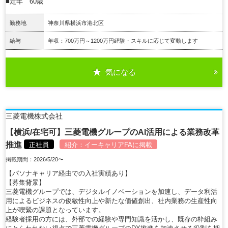
■定年 60歳
勤務地
神奈川県横浜市港北区
給与
年収：700万円～1200万円経験・スキルに応じて変動します
気になる
詳細を見る
三菱電機株式会社
【横浜/在宅可】三菱電機グループのAI活用による業務改革
推進
正社員
紹介：
イーキャリアFA
に掲載
掲載期間：2026/5/20〜
【パソナキャリア経由での入社実績あり】
【募集背景】
三菱電機グループでは、デジタルイノベーションを加速し、データ利活
用によるビジネスの俊敏性向上や新たな価値創出、社内業務の生産性向
上が喫緊の課題となっています。
経験者採用の方には、外部での経験や専門知識を活かし、既存の枠組み