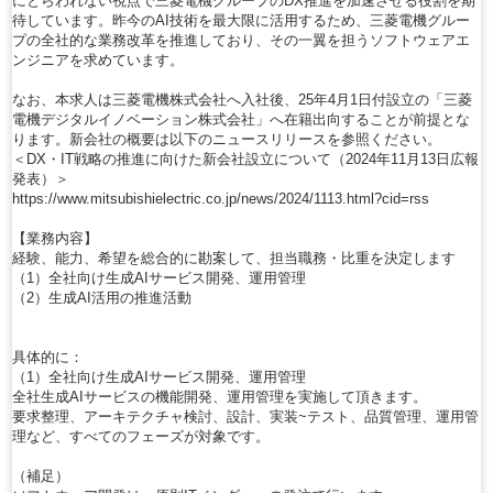
にとらわれない視点で三菱電機グループのDX推進を加速させる役割を期
待しています。昨今のAI技術を最大限に活用するため、三菱電機グルー
プの全社的な業務改革を推進しており、その一翼を担うソフトウェアエ
ンジニアを求めています。
なお、本求人は三菱電機株式会社へ入社後、25年4月1日付設立の「三菱
電機デジタルイノベーション株式会社」へ在籍出向することが前提とな
ります。新会社の概要は以下のニュースリリースを参照ください。
＜DX・IT戦略の推進に向けた新会社設立について（2024年11月13日広報
発表）＞
https://www.mitsubishielectric.co.jp/news/2024/1113.html?cid=rss
【業務内容】
経験、能力、希望を総合的に勘案して、担当職務・比重を決定します
（1）全社向け生成AIサービス開発、運用管理
（2）生成AI活用の推進活動
具体的に：
（1）全社向け生成AIサービス開発、運用管理
全社生成AIサービスの機能開発、運用管理を実施して頂きます。
要求整理、アーキテクチャ検討、設計、実装~テスト、品質管理、運用管
理など、すべてのフェーズが対象です。
（補足）