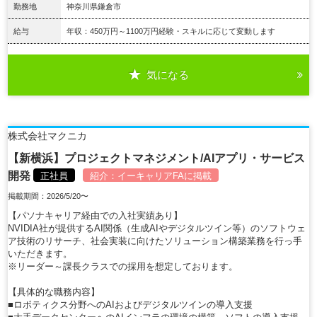
勤務地
神奈川県鎌倉市
給与
年収：450万円～1100万円経験・スキルに応じて変動します
気になる
詳細を見る
株式会社マクニカ
【新横浜】プロジェクトマネジメント/AIアプリ・サービス
開発
正社員
紹介：
イーキャリアFA
に掲載
掲載期間：2026/5/20〜
【パソナキャリア経由での入社実績あり】
NVIDIA社が提供するAI関係（生成AIやデジタルツイン等）のソフトウェ
ア技術のリサーチ、社会実装に向けたソリューション構築業務を行っ手
いただきます。
※リーダー～課長クラスでの採用を想定しております。
【具体的な職務内容】
■ロボティクス分野へのAIおよびデジタルツインの導入支援