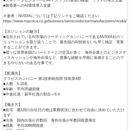
■大手データセンターへのAIインフラの環境の構築、ソフトの導入支援
■製造業へのAI環境導入支援
※参考：NVIDIAについては下記リンクをご確認ください
https://www.macnica.co.jp/business/semiconductor/manufacturers/nvidia/
【ポジションの魅力】
■注目されているAI市場のリーディングカンパニーであるNVIDIA社のソ
リューションを取り扱うことで、最先端のAI技術をいち早く検証、実装
することができます。
■様々な世界各国のパートナーとの交流が多く、海外企業とのビジネスデ
ィスカッションや海外出張など、貴重な経験を早期に体感することので
きるやりがいのある仕事です。
【配属先】
クラビスカンパニー 第1技術統括部 技術第4部
■人数 5-10名
■年齢 平均35歳前後
■中途社員：新卒社員の割合＝6:4
【働き方】
■在宅 週1回の出社日の他は業務状況に合わせて自由に決めていただけ
ます。
■出張 国内出張が月数回、海外出張が年数回程度発生
■残業 平均30時間程度