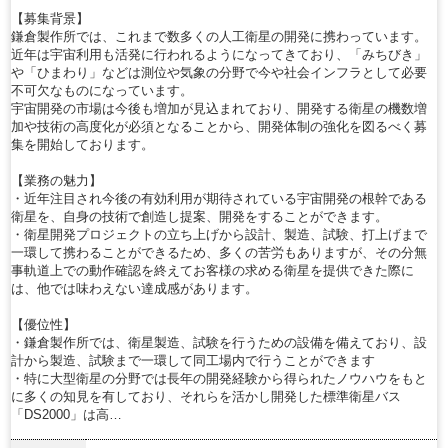
【募集背景】
鎌倉製作所では、これまで数多くの人工衛星の開発に携わっています。
近年は宇宙利用も活発に行われるようになってきており、「みちびき」
や「ひまわり」などは測位や気象の分野で今や社会インフラとして必要
不可欠なものになっています。
宇宙開発の市場は今後も増加が見込まれており、開発する衛星の機数増
加や技術の高度化が必須となることから、開発体制の強化を図るべく募
集を開始しております。
【業務の魅力】
・近年注目され今後の有効利用が期待されている宇宙開発の根幹である
衛星を、自身の技術で創造し提案、開発をすることができます。
・衛星開発プロジェクトの立ち上げから設計、製造、試験、打上げまで
一環して携わることができるため、多くの苦労もありますが、その分無
事軌道上での動作確認を終えてお客様の求める衛星を提供できた際に
は、他では味わえない達成感があります。
【優位性】
・鎌倉製作所では、衛星製造、試験を行うための設備を備えており、設
計から製造、試験まで一環して同工場内で行うことができます
・特に大型衛星の分野では長年の開発経験から得られたノウハウをもと
に多くの知見を有しており、それらを活かし開発した標準衛星バス
「DS2000」は高…