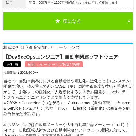
給与
年収：600万円～1100万円経験・スキルに応じて変動します
気になる
詳細を見る
株式会社日立産業制御ソリューションズ
【DevSecOpsエンジニア】自動車関連ソフトウェア
正社員
紹介：
イーキャリアFA
に掲載
掲載期間：2025/5/30〜
当社は、自動車業界における自動運転や電動化の進化とともにシステム
開発で培い、積み重ねてきたCASE（※）に関する高度な技術と手法を活
かして、お客さまの複雑化・大規模化するシステム開発をコンサルティ
ングからエンジニアリングまで幅広く支援しています。
※CASE：Connected（つながる）、Autonomous（自動運転）、Shared
& Service（シェアリング/サービス）、Electric（電動化）の頭文字を組
み合わせた造語です。
本ポジションでは自動車メーカーや大手自動車部品メーカー（Tier1）に
向けて、自動運転技術および自動車関連ソフトウェアの開発に対して、
DevSecOpsの提案と環境構築をお任せします。