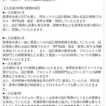
【入社後2年間の業務内容】
■～入社後3か月
指導担当者とOJTを通じ、同社システム設計開発に関わる設計/開発プロ
セス・専門知識・規定・基準を理解・習得していただきます。
また、設計/開発に必要な発注作業・調整作業などを指導担当者の指示に
従い、実施していただきます。
■～入社後6か月
指導担当者と一緒に電波シーカの設計開発業務を実施していただき、設
計開発に関わる設計/開発プロセス・専門知識・規定・基準に対する理解
を深めていただきます。 また、設計業務や要求分析、プロジェクト関
係部門との調整業務などを通じて電波シーカの仕様等についての理解を
深めていただきます。
■～入社後1年
入社後6か月までの業務を継続いただきます。指導担当者のアドバイスを
受けながら、設計業務、プロジェクト関係部門およびベンダーとの調整
業務などを担当していただきます。
また、社内研修や部内勉強会等のOFF-JTに参加していただき、同社規
定・基準の理解及び技術者としてのスキルアップも図っていただきま
す。
■～入社後2年
電波シーカシステムの一部もしくは全体の設計業務のとりまとめ業務を
を担当していただき、所属部署の技術者と協力して自身の判断も取り入