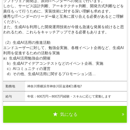
ソフトウェア開発は、原則ITベンダーへの発注で行います。
しかし、サービス設計判断、アーキテクチャ判断、開発方式判断などを
責任もって行うために、実装技術に対する深い理解も求めます。
優秀なITベンダーのリーダー級と互角に渡り合える必要があるとご理解
ください。
また、生成AIを利用した開発運用技術が今後も急速な発展を続けると思
われるため、これらをキャッチアップできる必要もあります。
（2）生成AI活用の推進活動
エンドユーザーに対して、勉強会実施、各種イベント企画など、生成AI
利用を促進するための活動を実施
a）生成AI活用勉強会の開催
b）生成AIアイデアコンテストなどのイベント企画、実施
c）AIコミュニティの運営
d）その他、生成AI活用に関するプロモーション活…
勤務地
神奈川県横浜市神奈川区金港町1番地7
給与
年収：600万円～800万円経験・スキルに応じて変動します
気になる
詳細を見る