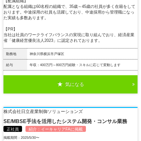
【配属組織】
配属となる組織は60名程の組織で、35歳～45歳の社員が多く在籍をして
おります。中途採用の社員も活躍しており、中途採用から管理職になっ
た実績も多数あります。
【PR】
当社は社員のワークライフバランスの実現に取り組んでおり、経済産業
省「健康経営優良法人2023」に認定されております。
勤務地
神奈川県横浜市戸塚区
給与
年収：400万円～800万円経験・スキルに応じて変動します
気になる
詳細を見る
株式会社日立産業制御ソリューションズ
SE/MBSE手法を活用したシステム開発・コンサル業務
正社員
紹介：
イーキャリアFA
に掲載
掲載期間：2025/5/30〜