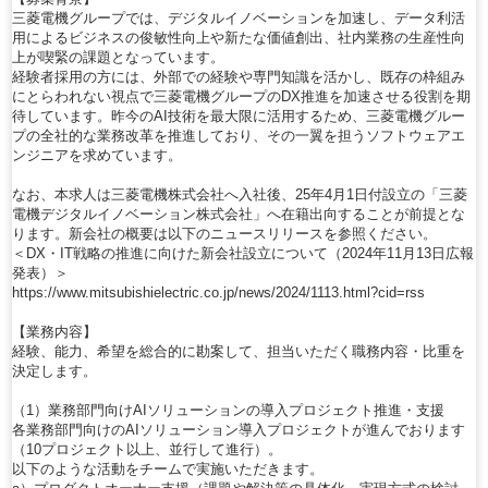
三菱電機グループでは、デジタルイノベーションを加速し、データ利活
用によるビジネスの俊敏性向上や新たな価値創出、社内業務の生産性向
上が喫緊の課題となっています。
経験者採用の方には、外部での経験や専門知識を活かし、既存の枠組み
にとらわれない視点で三菱電機グループのDX推進を加速させる役割を期
待しています。昨今のAI技術を最大限に活用するため、三菱電機グルー
プの全社的な業務改革を推進しており、その一翼を担うソフトウェアエ
ンジニアを求めています。
なお、本求人は三菱電機株式会社へ入社後、25年4月1日付設立の「三菱
電機デジタルイノベーション株式会社」へ在籍出向することが前提とな
ります。新会社の概要は以下のニュースリリースを参照ください。
＜DX・IT戦略の推進に向けた新会社設立について（2024年11月13日広報
発表）＞
https://www.mitsubishielectric.co.jp/news/2024/1113.html?cid=rss
【業務内容】
経験、能力、希望を総合的に勘案して、担当いただく職務内容・比重を
決定します。
（1）業務部門向けAIソリューションの導入プロジェクト推進・支援
各業務部門向けのAIソリューション導入プロジェクトが進んでおります
（10プロジェクト以上、並行して進行）。
以下のような活動をチームで実施いただきます。