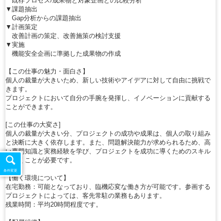
既存プロセス/成果物と対象企画との比較分析
▼課題抽出
Gap分析からの課題抽出
▼計画策定
改善計画の策定、改善施策の検討支援
▼実施
機能安全企画に準拠した成果物の作成
【この仕事の魅力・面白さ】
個人の裁量が大きいため、新しい技術やアイデアに対して自由に挑戦で
きます。
プロジェクトにおいて自分の手腕を発揮し、イノベーションに貢献する
ことができます。
[この仕事の大変さ]
個人の裁量が大きい分、プロジェクトの成功や成果は、個人の取り組み
と決断に大きく依存します。また、問題解決能力が求められるため、高
い専門知識と実務経験を学び、プロジェクトを成功に導くためのスキル
を磨くことが必要です。
条件変更
【働く環境について】
在宅勤務：可能となっており、臨機応変な働き方が可能です。参画する
プロジェクトによっては、客先常駐の業務もあります。
残業時間：平均20時間程度です。