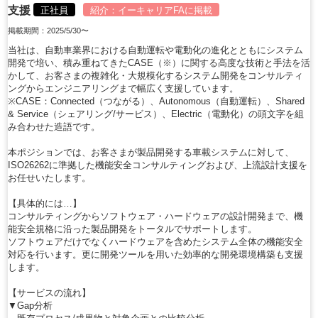
支援
正社員
紹介：
イーキャリアFA
に掲載
掲載期間：2025/5/30〜
当社は、自動車業界における自動運転や電動化の進化とともにシステム
開発で培い、積み重ねてきたCASE（※）に関する高度な技術と手法を活
かして、お客さまの複雑化・大規模化するシステム開発をコンサルティ
ングからエンジニアリングまで幅広く支援しています。
※CASE：Connected（つながる）、Autonomous（自動運転）、Shared
& Service（シェアリング/サービス）、Electric（電動化）の頭文字を組
み合わせた造語です。
本ポジションでは、お客さまが製品開発する車載システムに対して、
ISO26262に準拠した機能安全コンサルティングおよび、上流設計支援を
お任せいたします。
【具体的には…】
コンサルティングからソフトウェア・ハードウェアの設計開発まで、機
能安全規格に沿った製品開発をトータルでサポートします。
ソフトウェアだけでなくハードウェアを含めたシステム全体の機能安全
対応を行います。更に開発ツールを用いた効率的な開発環境構築も支援
します。
【サービスの流れ】
▼Gap分析