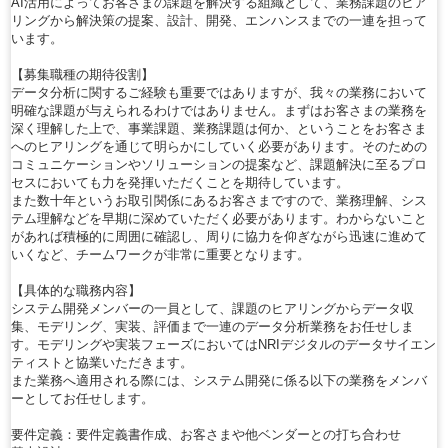
AI活用によってお客さまの課題を解決する組織として、業務課題のヒア
リングから解決策の提案、設計、開発、エンハンスまでの一連を担って
います。
【募集職種の期待役割】
データ分析に関するご経験も重要ではありますが、我々の業務において
明確な課題が与えられるわけではありません。まずはお客さまの業務を
深く理解した上で、事業課題、業務課題は何か、ということをお客さま
へのヒアリングを通じて明らかにしていく必要があります。そのための
コミュニケーションやソリューションの提案など、課題解決に至るプロ
セスにおいても力を発揮いただくことを期待しています。
また数十年というお取引関係にあるお客さまですので、業務理解、シス
テム理解などを早期に深めていただく必要があります。わからないこと
があれば積極的に周囲に確認し、周りに協力を仰ぎながら迅速に進めて
いくなど、チームワークが非常に重要となります。
【具体的な職務内容】
システム開発メンバーの一員として、課題のヒアリングからデータ収
集、モデリング、実装、評価まで一連のデータ分析業務をお任せしま
す。モデリングや実装フェーズにおいてはNRIデジタルのデータサイエン
ティストと協業いただきます。
また業務へ適用される際には、システム開発に係る以下の業務をメンバ
ーとしてお任せします。
要件定義：要件定義書作成、お客さまや他ベンダーとの打ち合わせ