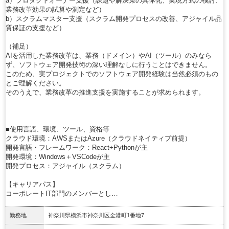
a）プロダクトオーナー支援（課題や解決策の具体化、実現方式の検討、
業務改革効果の試算や測定など）
b）スクラムマスター支援（スクラム開発プロセスの改善、アジャイル品
質保証の支援など）
（補足）
AIを活用した業務改革は、業務（ドメイン）やAI（ツール）のみなら
ず、ソフトウェア開発技術の深い理解なしに行うことはできません。
このため、実プロジェクトでのソフトウェア開発経験は当然必須のもの
とご理解ください。
そのうえで、業務改革の推進支援を実施することが求められます。
■使用言語、環境、ツール、資格等
クラウド環境：AWSまたはAzure（クラウドネイティブ前提）
開発言語・フレームワーク：React+Pythonが主
開発環境：Windows＋VSCodeが主
開発プロセス：アジャイル（スクラム）
【キャリアパス】
コーポレートIT部門のメンバーとし…
勤務地
神奈川県横浜市神奈川区金港町1番地7