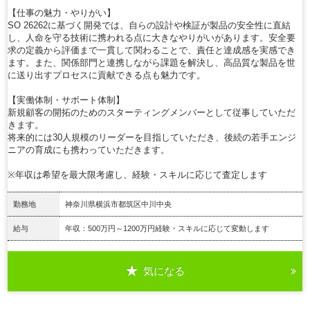
【仕事の魅力・やりがい】
SO 26262に基づく開発では、自らの設計や検証が製品の安全性に直結
し、人命を守る技術に携われる点に大きなやりがいがあります。安全要
求の定義から評価まで一貫して関わることで、責任と達成感を実感でき
ます。また、関係部門と連携しながら課題を解決し、高品質な製品を世
に送り出すプロセスに貢献できる点も魅力です。
【実働体制・サポート体制】
新規顧客の開拓のためのスターティングメンバーとして従事していただ
きます。
将来的には30人規模のリーダーを目指していただき、後続の若手エンジ
ニアの育成にも携わっていただきます。
※年収は希望を最大限考慮し、経験・スキルに応じて査定します
勤務地
神奈川県横浜市都筑区中川中央
給与
年収：500万円～1200万円経験・スキルに応じて変動します
気になる
詳細を見る