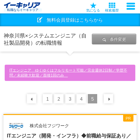
転職ならイーキャリア
気になる
検索履歴
無料会員登録はこちらから
神奈川県×システムエンジニア（自
条件変更
社製品開発）の転職情報
ITエンジニア ゆくゆくはフルリモート可能／完全週休2日制／学歴不
問／未経験大歓迎／面接1回のみ
前の
1
30
2
件
3
4
5
次の
30
PR
株式会社フジワーク
ITエンジニア（開発・インフラ）◆前職給与保証あり／