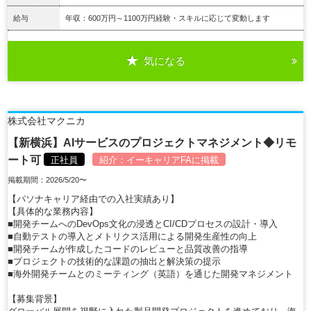
給与
年収：600万円～1100万円経験・スキルに応じて変動します
気になる
詳細を見る
株式会社マクニカ
【新横浜】AIサービスのプロジェクトマネジメント◆リモ
ート可
正社員
紹介：
イーキャリアFA
に掲載
掲載期間：2026/5/20〜
【パソナキャリア経由での入社実績あり】
【具体的な業務内容】
■開発チームへのDevOps文化の浸透とCI/CDプロセスの設計・導入
■自動テストの導入とメトリクス活用による開発生産性の向上
■開発チームが作成したコードのレビューと品質改善の指導
■プロジェクトの技術的な課題の抽出と解決策の提示
■海外開発チームとのミーティング（英語）を通じた開発マネジメント
【募集背景】