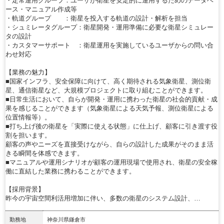
・定常運用グループ：ユーザが衛星を安定的に運用するためのデータベ
ース・マニュアル作成等
・軌道グループ ：衛星を投入する軌道の設計・解析を担当
・シュミレータグループ：衛星開発・運用準備に必要な衛星シミュレー
タの設計
・カスタマーサポート ：衛星運用を実施しているユーザからの問い合
わせ対応
【業務の魅力】
■国家インフラ、安全保障に向けて、高く期待される気象衛星、測位衛
星、通信衛星など、大規模プロジェクトに取り組むことができます。
■日常生活において、自らが開発・運用に携わった衛星の社会的貢献・成
果を感じることができます（気象衛星による天気予報、測位衛星による
位置情報等）。
■打ち上げ後の衛星を「実際に使える状態」に仕上げ、顧客に引き渡す役
割を担います。
顧客の声やニーズを直接受けながら、自らの設計した成果がそのまま活
きる瞬間を体感できます。
■マニュアルや運用シナリオが顧客の運用現場で使用され、衛星の安全稼
働に直結した業務に携わることができます。
【採用背景】
昨今の宇宙空間利活用増加に伴い、多数の衛星のシステム設計、…
勤務地
神奈川県鎌倉市