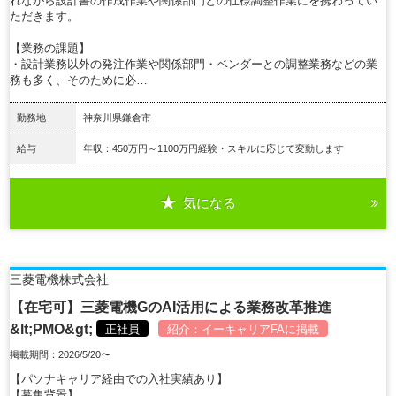
れながら設計書の作成作業や関係部門との仕様調整作業にを携わってい
ただきます。
【業務の課題】
・設計業務以外の発注作業や関係部門・ベンダーとの調整業務などの業
務も多く、そのために必…
勤務地
神奈川県鎌倉市
給与
年収：450万円～1100万円経験・スキルに応じて変動します
気になる
詳細を見る
三菱電機株式会社
【在宅可】三菱電機GのAI活用による業務改革推進
&lt;PMO&gt;
正社員
紹介：
イーキャリアFA
に掲載
掲載期間：2026/5/20〜
【パソナキャリア経由での入社実績あり】
【募集背景】