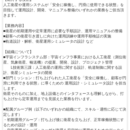
人工衛星や運用システムが「安全に稼働し、円滑に使用できる状態」を
目指して運用設計、開発、マニュアル整備のいずれかの業務をご担当頂
きます。
【業務内容】
■衛星の初期運用や定常運用に必要な手順設計、運用マニュアルの整備
■顧客への衛星引き渡しに向けた運用訓練や運用手順検証の実施
■軌道設計・解析、衛星運用シミュレータの設計 など
【組織について】
■宇宙インフラシステム部：宇宙インフラ事業における人工衛星（測位衛
星、気象衛星、輸送機）の提案、開発、設計、プロジェクト管理
L技術第三課：人工衛星の運用に関する設計、軌道制御に関する設
計、衛星シミュレータの開発
■部門ミッション：打ち上げられた人工衛星を「安全に稼働し、顧客が円
滑に利用できる状態」に導くための 運用設計・シミュレータ設計 を担当
します。
衛星そのものに加え、地上設備とのインタフェースも理解しながら、打
ち上げから定常運用までを見据えた業務を行います。
■配属グループ例（以下のいずれかの組織にて、スキル・適性に応じて決
定します）
・初期運用グループ：打ち上げ後に衛星を立ち上げ、正常稼働状態にす
るための設計・運用