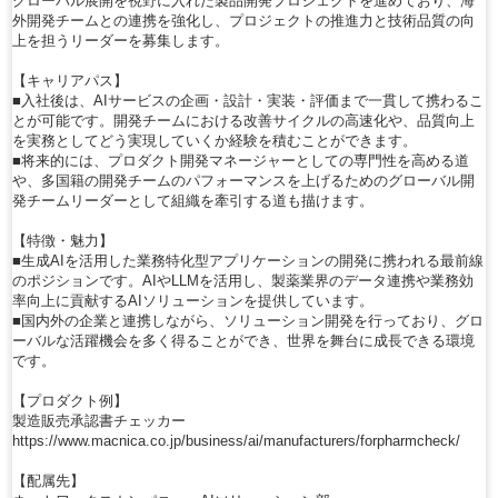
グローバル展開を視野に入れた製品開発プロジェクトを進めており、海
外開発チームとの連携を強化し、プロジェクトの推進力と技術品質の向
上を担うリーダーを募集します。
【キャリアパス】
■入社後は、AIサービスの企画・設計・実装・評価まで一貫して携わるこ
とが可能です。開発チームにおける改善サイクルの高速化や、品質向上
を実務としてどう実現していくか経験を積むことができます。
■将来的には、プロダクト開発マネージャーとしての専門性を高める道
や、多国籍の開発チームのパフォーマンスを上げるためのグローバル開
発チームリーダーとして組織を牽引する道も描けます。
【特徴・魅力】
■生成AIを活用した業務特化型アプリケーションの開発に携われる最前線
のポジションです。AIやLLMを活用し、製薬業界のデータ連携や業務効
率向上に貢献するAIソリューションを提供しています。
■国内外の企業と連携しながら、ソリューション開発を行っており、グロ
ーバルな活躍機会を多く得ることができ、世界を舞台に成長できる環境
です。
【プロダクト例】
製造販売承認書チェッカー
https://www.macnica.co.jp/business/ai/manufacturers/forpharmcheck/
【配属先】