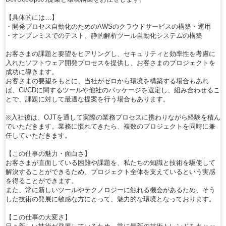
【具体的には…】
・開発プロセス自動化のためのAWSのクラウドサービスの構築・運用
・オンプレミスでのテスト、静的解析ツール自動化システムの構築
お客さまの課題と要望をヒアリングし、セキュリティと効率性を考慮に
入れたソフトウェア開発プロセスを提供し、お客さまのプロジェクトを
成功に導きます。
お客さまの要望をもとに、当社がゼロから環境を構築する場合もあれ
ば、CI/CDに関するツールや他社のパッケージを選定し、組み合わせるこ
とで、課題に対して最適な提案を行う場合もあります。
※入社後は、OJTを通して実際の業務プロセスに携わりながら経験を積ん
でいただきます。業務に慣れてきたら、複数のプロジェクトを同時に兼
任していただきます。
【この仕事の魅力・面白さ】
お客さまが直面している困難や課題を、私たちの知識と技術を駆使して
解決することができるため、プロジェクト全体を支えているという実感
を得ることができます。
また、常に新しいツールやテクノロジーに触れる機会があるため、そう
した技術の発展に敏感な方にとって、魅力的な環境となっております。
【この仕事の大変さ】