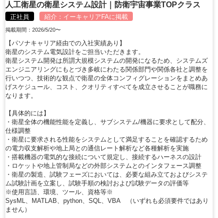
人工衛星の衛星システム設計｜防衛宇宙事業TOPクラス
正社員
紹介：
イーキャリアFA
に掲載
掲載期間：2026/5/20〜
【パソナキャリア経由での入社実績あり】
衛星のシステム電気設計をご担当いただきます。
衛星システム開発は所謂大規模システムの開発になるため、システムズ
エンジニアリングにもとづき多岐にわたる関係部門や関係各社と調整を
行いつつ、技術的な観点で衛星の全体コンフィグレーションをまとめあ
げスケジュール、コスト、クオリティすべてを成立させることが職務に
なります。
【具体的には】
・衛星全体の機能性能を定義し、サブシステム/機器に要求として配分、
仕様調整
・衛星に要求される性能をシステムとして満足することを確認するため
の電力収支解析や地上局との通信レート解析など各種解析を実施
・搭載機器の電気的な接続について規定し、接続するハーネスの設計
・ロケットや地上管制局などの外部システムとのインタフェース調整
・衛星の製造、試験フェーズにおいては、必要な組み立ておよびシステ
ム試験計画を立案し、試験手順の検討および試験データの評価等
※使用言語、環境、ツール、資格等※
SysML、MATLAB、python、SQL、VBA （いずれも必須要件ではあり
ません）