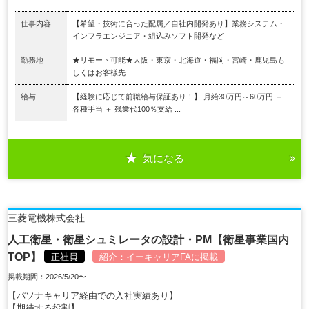
仕事内容
【希望・技術に合った配属／自社内開発あり】業務システム・
インフラエンジニア・組込みソフト開発など
勤務地
★リモート可能★大阪・東京・北海道・福岡・宮崎・鹿児島も
しくはお客様先
給与
【経験に応じて前職給与保証あり！】 月給30万円～60万円 ＋
各種手当 ＋ 残業代100％支給 ...
気になる
三菱電機株式会社
人工衛星・衛星シュミレータの設計・PM【衛星事業国内
TOP】
正社員
紹介：
イーキャリアFA
に掲載
掲載期間：2026/5/20〜
【パソナキャリア経由での入社実績あり】
【期待する役割】