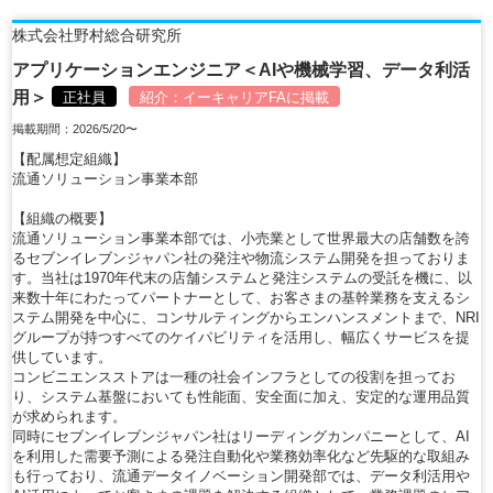
株式会社野村総合研究所
アプリケーションエンジニア＜AIや機械学習、データ利活
用＞
正社員
紹介：
イーキャリアFA
に掲載
掲載期間：2026/5/20〜
【配属想定組織】
流通ソリューション事業本部
【組織の概要】
流通ソリューション事業本部では、小売業として世界最大の店舗数を誇
るセブンイレブンジャパン社の発注や物流システム開発を担っておりま
す。当社は1970年代末の店舗システムと発注システムの受託を機に、以
来数十年にわたってパートナーとして、お客さまの基幹業務を支えるシ
ステム開発を中心に、コンサルティングからエンハンスメントまで、NRI
グループが持つすべてのケイパビリティを活用し、幅広くサービスを提
供しています。
コンビニエンスストアは一種の社会インフラとしての役割を担ってお
り、システム基盤においても性能面、安全面に加え、安定的な運用品質
が求められます。
同時にセブンイレブンジャパン社はリーディングカンパニーとして、AI
を利用した需要予測による発注自動化や業務効率化など先駆的な取組み
も行っており、流通データイノベーション開発部では、データ利活用や