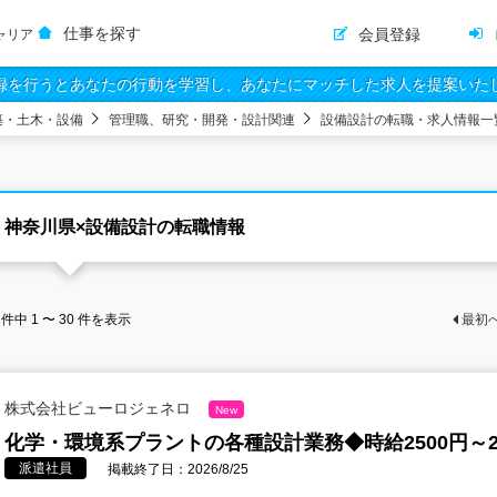
仕事を探す
会員登録
ャリア
録を行うとあなたの行動を学習し、あなたにマッチした求人を提案いた
築・土木・設備
管理職、研究・開発・設計関連
設備設計の転職・求人情報一
神奈川県×設備設計の転職情報
件中
1 〜 30
件を表示
最初
株式会社ビューロジェネロ
New
化学・環境系プラントの各種設計業務◆時給2500円～2
派遣社員
掲載終了日：2026/8/25