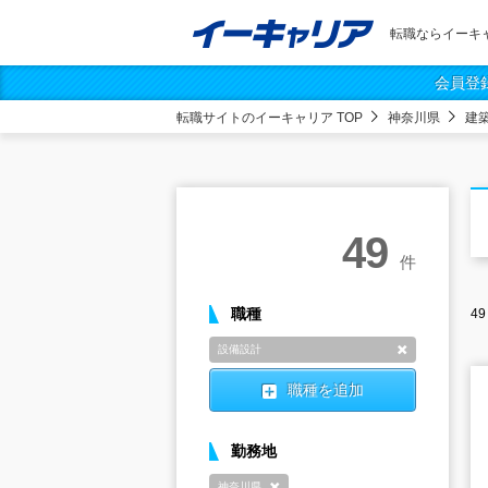
転職ならイーキ
会員登
転職サイトのイーキャリア TOP
神奈川県
建
49
件
職種
49
設備設計
削除
職種を追加
勤務地
神奈川県