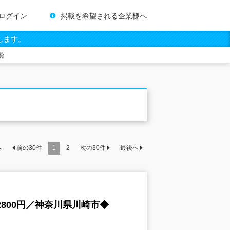
ログイン
掲載を希望される企業様へ
します。
覧
へ
前の
30
件
1
2
次の
30
件
最後へ
800円／神奈川県川崎市◆