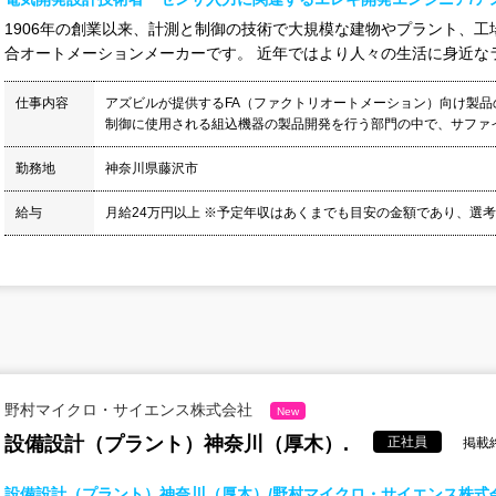
1906年の創業以来、計測と制御の技術で大規模な建物やプラント、
合オートメーションメーカーです。 近年ではより人々の生活に身近なラ
仕事内容
アズビルが提供するFA（ファクトリオートメーション）向け製
制御に使用される組込機器の製品開発を行う部門の中で、サファイ
勤務地
神奈川県藤沢市
給与
月給24万円以上 ※予定年収はあくまでも目安の金額であり、選考を
野村マイクロ・サイエンス株式会社
New
設備設計（プラント）神奈川（厚木）.
正社員
掲載終
設備設計（プラント）神奈川（厚木）/野村マイクロ・サイエンス株式