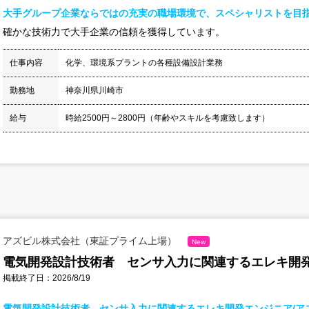
大手グループ企業ならではの充実の職場環境で、スペシャリストを目
確かな技術力で大手企業の信頼を獲得しています。
仕事内容
化学、環境系プラントの各種設備設計業務
勤務地
神奈川県川崎市
給与
時給2500円～2800円（年齢やスキルを考慮致します）
アズビル株式会社（東証プライム上場）
New
電気開発設計技術者 センサ入力に関連するエレキ開発
掲載終了日：2026/8/19
電気開発設計技術者 センサ入力に関連するエレキ開発エンジニア/ア