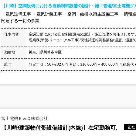
【川崎】空調設備における自動制御設備の設計・施工管理/富士電機グ
・電気設備工事 ・電気計装工事 ・空調・給排水衛生設備工事 ・情報
関連する一切の事業
仕事内容
空調設備における自動制御設備の設計・施工管理をお任せします。
理業務(新築/リニューアル工事)/現地試運転調整業務(温度、湿度制御
勤務地
神奈川県川崎市幸区
給与
想定年収：567-732万円 月給：310,000円～400,000円 ※残業
富士電機Ｅ＆Ｃ株式会社
【川崎/建築物付帯設備設計(内線)】在宅勤務可.
正社