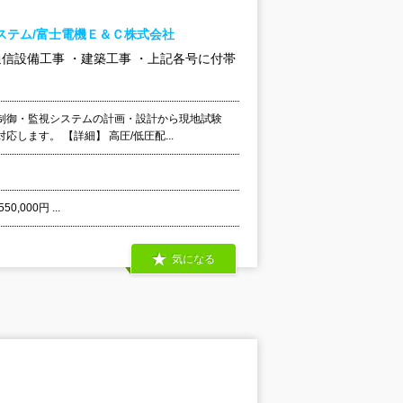
ステム/富士電機Ｅ＆Ｃ株式会社
通信設備工事 ・建築工事 ・上記各号に付帯
制御・監視システムの計画・設計から現地試験
ます。 【詳細】 高圧/低圧配...
,000円 ...
気になる