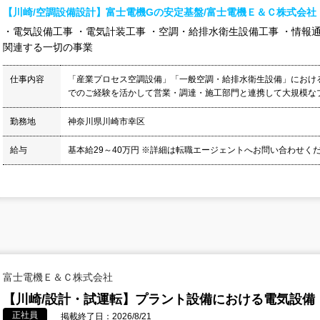
【川崎/空調設備設計】富士電機Gの安定基盤/富士電機Ｅ＆Ｃ株式会社
・電気設備工事 ・電気計装工事 ・空調・給排水衛生設備工事 ・情報
関連する一切の事業
仕事内容
「産業プロセス空調設備」「一般空調・給排水衛生設備」におけ
でのご経験を活かして営業・調達・施工部門と連携して大規模なプ
勤務地
神奈川県川崎市幸区
給与
基本給29～40万円 ※詳細は転職エージェントへお問い合わせく
富士電機Ｅ＆Ｃ株式会社
【川崎/設計・試運転】プラント設備における電気設備
正社員
掲載終了日：2026/8/21