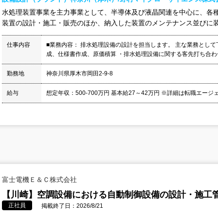
水処理装置事業を主力事業として、半導体及び液晶関連を中心に、各
装置の設計・施工・販売のほか、納入した装置のメンテナンス並びに装置
仕事内容
■業務内容： 排水処理設備の設計を担当します。 主な業務とし
成、仕様書作成、原価積算 ・排水処理設備に関する客先打ち合わせ
勤務地
神奈川県厚木市岡田2-9-8
給与
想定年収：500-700万円 基本給27～42万円 ※詳細は転職エージ
富士電機Ｅ＆Ｃ株式会社
【川崎】空調設備における自動制御設備の設計・施工管
正社員
掲載終了日：2026/8/21