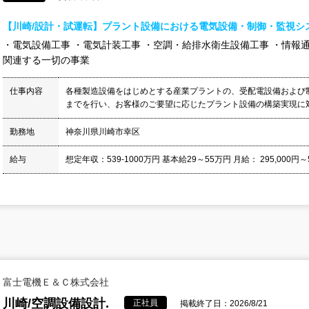
【川崎/設計・試運転】プラント設備における電気設備・制御・監視シ
・電気設備工事 ・電気計装工事 ・空調・給排水衛生設備工事 ・情報
関連する一切の事業
仕事内容
各種製造設備をはじめとする産業プラントの、受配電設備および
までを行い、お客様のご要望に応じたプラント設備の構築実現に対応し
勤務地
神奈川県川崎市幸区
給与
想定年収：539-1000万円 基本給29～55万円 月給： 295,000円～550
富士電機Ｅ＆Ｃ株式会社
川崎/空調設備設計.
正社員
掲載終了日：2026/8/21