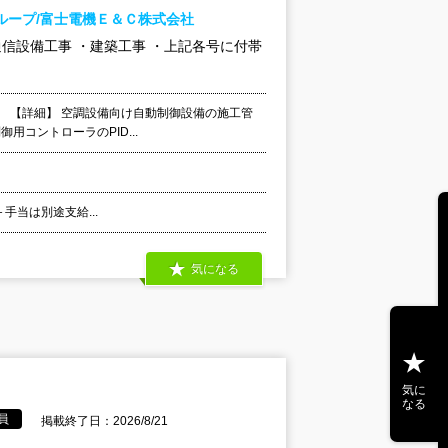
ループ/富士電機Ｅ＆Ｃ株式会社
通信設備工事 ・建築工事 ・上記各号に付帯
 【詳細】 空調設備向け自動制御設備の施工管
用コントローラのPID...
代＋手当は別途支給...
気になる
気に
なる
員
掲載終了日：2026/8/21