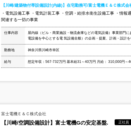
【川崎/建築物付帯設備設計(内線)】在宅勤務可/富士電機Ｅ＆Ｃ株式会
・電気設備工事 ・電気計装工事 ・空調・給排水衛生設備工事 ・情報
関連する一切の事業
仕事内容
屋内線（ビル・商業施設・物流倉庫などの電気設備）事業部門に
電設備を中心とする電 気設備全般）の企画・提案、計画・設計を行
勤務地
神奈川県川崎市幸区
給与
想定年収：567-732万円 基本給31～40万円 月給： 310,000円～400,
富士電機Ｅ＆Ｃ株式会社
【川崎/空調設備設計】富士電機Gの安定基盤.
正社員