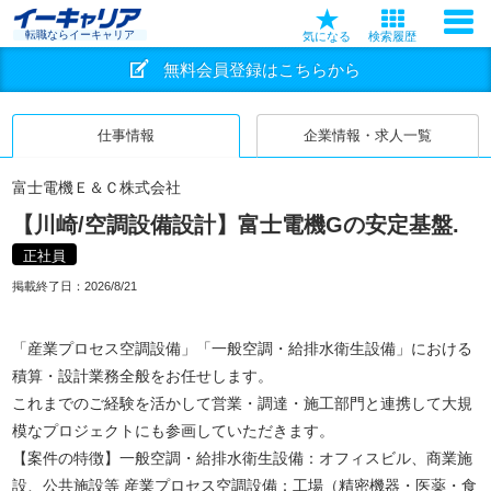
転職ならイーキャリア
気になる
検索履歴
無料会員登録はこちらから
仕事情報
企業情報・求人一覧
富士電機Ｅ＆Ｃ株式会社
【川崎/空調設備設計】富士電機Gの安定基盤.
正社員
掲載終了日：
2026/8/21
「産業プロセス空調設備」「一般空調・給排水衛生設備」における
積算・設計業務全般をお任せします。
これまでのご経験を活かして営業・調達・施工部門と連携して大規
模なプロジェクトにも参画していただきます。
【案件の特徴】一般空調・給排水衛生設備：オフィスビル、商業施
設、公共施設等 産業プロセス空調設備：工場（精密機器・医薬・食