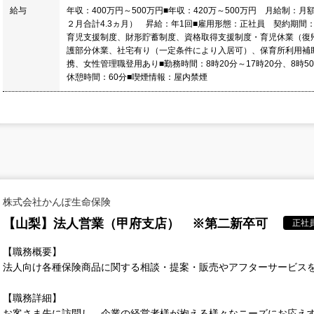
給与
年収：400万円～500万円■年収：420万～500万円 月給制：月
２月合計4.3ヵ月） 昇給：年1回■雇用形態：正社員 契約期間：
育児支援制度、財形貯蓄制度、資格取得支援制度・育児休業（復帰
護部分休業、社宅有り（一定条件により入居可）、保育所利用補
携、女性管理職登用あり■勤務時間：8時20分～17時20分、8時
休憩時間：60分■喫煙情報：屋内禁煙
株式会社かんぽ生命保険
【山梨】法人営業（甲府支店） ※第二新卒可
正社
【職務概要】
法人向け各種保険商品に関する相談・提案・販売やアフターサービス
【職務詳細】
お客さま先に訪問し、企業の経営者様が抱える様々なニーズにお応え