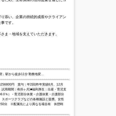
寄り添い、企業の持続的成長やクライアン
仕事です。
客さま・地域を支えていただきます。
甲府」駅から徒歩11分 勤務地変…
額256800円 賞与：年2回(昨年実績6月、12月
 試用期間：有(6ヶ月)■福利厚生：出産・育児支
8.0％）・育児部分休業・介護休業・介護部分
、スポーツクラブなどの各種施設と提携、女性
7時50分 ※配属先により異なる場合有 休憩時