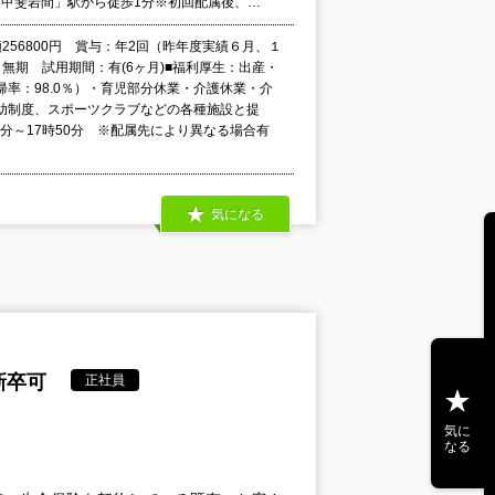
「甲斐岩間」駅から徒歩1分※初回配属後、…
額256800円 賞与：年2回（昨年度実績６月、１
無期 試用期間：有(6ヶ月)■福利厚生：出産・
率：98.0％）・育児部分休業・介護休業・介
助制度、スポーツクラブなどの各種施設と提
50分～17時50分 ※配属先により異なる場合有
気になる
新卒可
正社員
気に
なる