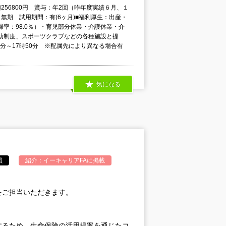
額256800円 賞与：年2回（昨年度実績６月、１
無期 試用期間：有(6ヶ月)■福利厚生：出産・
率：98.0％）・育児部分休業・介護休業・介
助制度、スポーツクラブなどの各種施設と提
50分～17時50分 ※配属先により異なる場合有
気になる
員
紹介：
イーキャリアFA
に掲載
をご担当いただきます。
するため、生命保険の活用提案を通じたコ