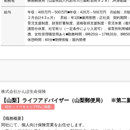
勤務地
峡南郵便局（山梨県西八代郡市川三郷町岩間９２８） JR身延線
給与
年収：400万円～500万円■年収：420万～500万円 月給制：月
２月合計4.3ヵ月） 昇給：年1回■雇用形態：正社員 契約期間：
育児支援制度、財形貯蓄制度、資格取得支援制度・育児休業（復帰
護部分休業、社宅有り（一定条件により入居可）、保育所利用補
携、女性管理職登用あり■勤務時間：8時20分～17時20分、8時
休憩時間：60分■喫煙情報：屋内禁煙
株式会社かんぽ生命保険
【山梨】ライフアドバイザー（山梨郵便局） ※第二
紹介：
イーキャリアFA
に掲載
【職務概要】
同社にて、個人向け保険営業をお任せします。