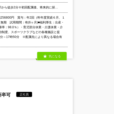
」駅から徒歩2分※初回配属後、将来的に採…
額256800円 賞与：年2回（昨年度実績６月、１
無期 試用期間：有(6ヶ月)■福利厚生：出産・
率：98.0％）・育児部分休業・介護休業・介
助制度、スポーツクラブなどの各種施設と提
50分～17時50分 ※配属先により異なる場合有
気になる
新卒可
正社員