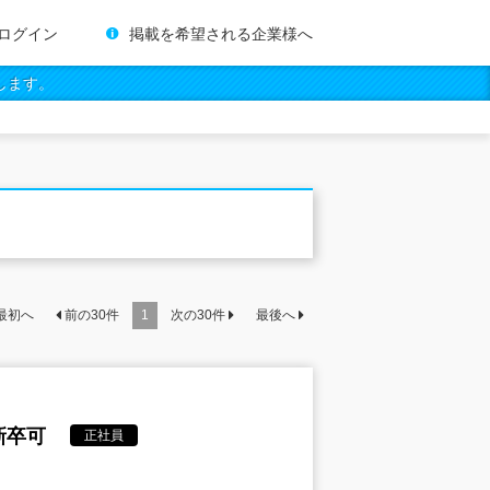
ログイン
掲載を希望される企業様へ
します。
最初へ
前の
30
件
1
次の
30
件
最後へ
新卒可
正社員