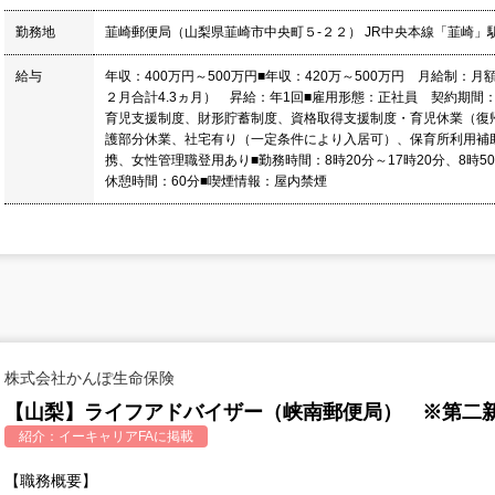
勤務地
韮崎郵便局（山梨県韮崎市中央町５-２２） JR中央本線「韮崎
給与
年収：400万円～500万円■年収：420万～500万円 月給制：月
２月合計4.3ヵ月） 昇給：年1回■雇用形態：正社員 契約期間：
育児支援制度、財形貯蓄制度、資格取得支援制度・育児休業（復帰
護部分休業、社宅有り（一定条件により入居可）、保育所利用補
携、女性管理職登用あり■勤務時間：8時20分～17時20分、8時
休憩時間：60分■喫煙情報：屋内禁煙
株式会社かんぽ生命保険
【山梨】ライフアドバイザー（峡南郵便局） ※第二
紹介：
イーキャリアFA
に掲載
【職務概要】