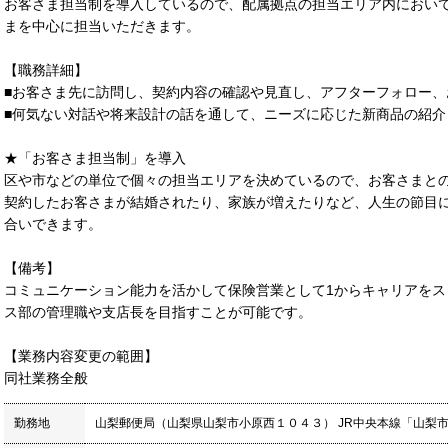
お客さま担当制を導入しているので、配属拠点の担当エリア内におい
まを中心に担当いただきます。
【職務詳細】
■お客さま先に訪問し、契約内容の確認や見直し、アフターフォロー
■何気ない対話や将来設計の話を通して、ニーズに応じた新商品の紹介
★「お客さま担当制」を導入
区や市などの単位で個々の担当エリアを決めているので、お客さまと
契約したお客さまが結婚されたり、家族が増えたりなど、人生の節目
合いできます。
【備考】
コミュニケーション能力を活かして保険営業として1からキャリアを
ス部の管理職や支店長を目指すことが可能です。
【業務内容変更の範囲】
同社業務全般
勤務地
山梨郵便局（山梨県山梨市小原西１０４３） JR中央本線「山梨