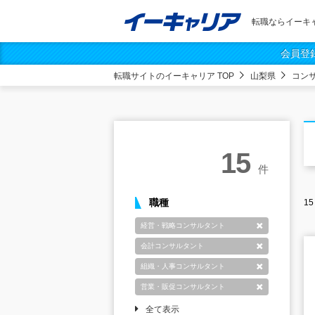
転職ならイーキ
会員登
転職サイトのイーキャリア TOP
山梨県
コン
15
件
職種
15
経営・戦略コンサルタント
削除
会計コンサルタント
削除
組織・人事コンサルタント
削除
営業・販促コンサルタント
削除
全て表示