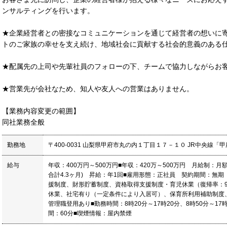
ンサルティングを行います。
★企業経営者との密接なコミュニケーションを通じて経営者の想いに
トのご家族の幸せを支え続け、地域社会に貢献する社会的意義のある
★配属先の上司や先輩社員のフォローの下、チームで協力しながらお
★営業先が会社なため、知人や友人への営業はありません。
【業務内容変更の範囲】
同社業務全般
勤務地
〒400-0031 山梨県甲府市丸の内１丁目１７－１０ JR中央線「
給与
年収：400万円～500万円■年収：420万～500万円 月給制：月
合計4.3ヶ月) 昇給：年1回■雇用形態：正社員 契約期間：無期
援制度、財形貯蓄制度、資格取得支援制度・育児休業（復帰率：9
休業、社宅有り（一定条件により入居可）、保育所利用補助制度
管理職登用あり■勤務時間：8時20分～17時20分、8時50分～1
間：60分■喫煙情報：屋内禁煙