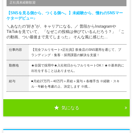
正社員未経験歓迎
【SNSを見る側から、つくる側へ。】未経験から、憧れのSNSマー
ケターデビュー♪
＼あなたの“好き”が、キャリアになる。／ 普段からInstagramや
TikTokを見ていて、 「なぜこの投稿は伸びているんだろう？」 「こ
の動画、つい最後まで見てしまった」 そんな風に感じた...
仕事内容
【完全フルリモート×正社員】飲食店のSNS運用を通じて、ブ
ランディング・集客・採用課題の解決を支援！
勤務地
★全国で採用中★入社初日からフルリモートOK！★※基本的に
出社をすることはありません。
給与
■月給27万円～40万円＋昇給＋賞与＋各種手当 ※経験・スキ
ル・年齢を考慮の上、決定します ※残...
気になる