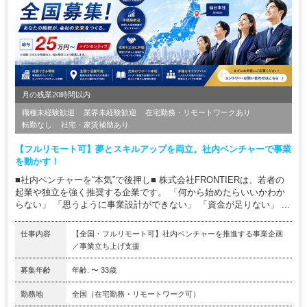
月の残業20時間以内
職種未経験歓迎
業界未経験歓迎
在宅勤務・リモートワークあり
転勤なし
社宅・家賃補助あり
【フルリモート可】夢とスキルアップを両立。社内ベンチャーで事業
を動かす！
■社内ベンチャーを“本気”で後押し■ 株式会社FRONTIERは、若者の
起業や独立を強く推奨する企業です。 「何から始めたらいいかわか
らない」 「思うように事業設計ができない」 「資金が足りない」 ...
仕事内容
【全国・フルリモート可】社内ベンチャーを推進する事業企画
／事業立ち上げ支援
募集年齢
年齢: 〜 33歳
勤務地
全国（在宅勤務・リモートワーク可）