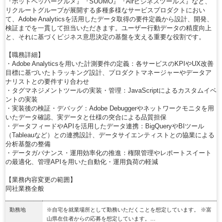
『ホットペッパーグルメ』『SUUMO』『Airビジネスツールズ』など、
リクルートグループが展開する多種多様なサービスプロダクトにおい
て、Adobe Analyticsを活用したデータ取得の要件定義から設計、開発、
検証までを一貫して担当いただきます。ユーザー行動データの精度向上
と、それに基づくビジネス意思決定の基盤を支える重要な役割です。
【職務詳細】
・Adobe Analyticsを用いた計測要件の定義：各サービスのKPIやUX改善
目標に基づいたトラッキング設計、プロダクトマネージャーやデータア
ナリストとの要件すり合わせ
・タグマネジメントツールの実装・管理：JavaScriptによるカスタムイベ
ントの実装
・実装後の検証・デバッグ：Adobe Debuggerやネットワークモニタを用
いたデータ確認、実データと仕様の突合による品質担保
・データフィードやAPIを活用したデータ連携：BigQueryやBIツール
（Tableauなど）との連携設計、データサイエンティストとの協業による
分析基盤の整備
・データガバナンス・運用効率化の推進：権限管理やレポートスイート
の最適化、管理APIを用いた自動化・運用負荷の軽減
【業務内容変更の範囲】
同社業務全般
勤務地
※自宅を就業場所として勤務いただくことを想定しています。 ※富
山県在住者からの応募を想定しています。…