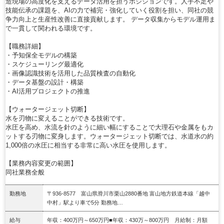
造現場の高度化を支えるデータ活用を担うポジションです。人手不足や
技能伝承の課題を、AIの力で補完・強化していく役割を担い、同社の競
争力向上と生産性改善に直接貢献します。 データ収集からモデル運用ま
で一貫して関われる環境です。
【職務詳細】
・予知保全モデルの構築
・スケジューリング最適化
・画像認識技術を活用した品質検査の自動化
・データ基盤の設計・構築
・AI活用プロジェクトの推進
【ウォータージェット切断】
水を刃物に変えることができる技術です。
水圧を高め、水流を針のように細い幅にすることで大理石や金属をもカ
ットする刃物に変身します。ウォータージェット切断では、水道水の約
1,000倍の水圧に相当する非常に高い水圧を使用します。
【業務内容変更の範囲】
同社業務全般
勤務地
〒936-8577 富山県滑川市栗山2880番地 富山地方鉄道本線「越中
中村」駅より車で5分 勤務地…
給与
年収：400万円～650万円■年収：430万～800万円 月給制：月額