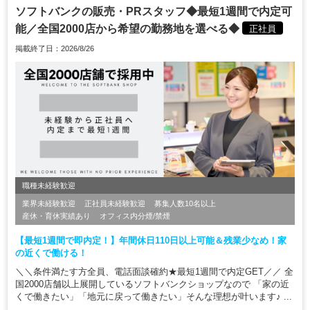
ソフトバンクの販売・PRスタッフ◆最短1週間で内定可
能／全国2000店から希望の勤務地を選べる◆
正社員
掲載終了日：2026/8/26
職種未経験歓迎
業界未経験歓迎
正社員未経験歓迎
募集人数10名以上
産休・育休実績あり
オフィス内分煙/禁煙
【最短1週間で即内定！】年間休日110日以上可能＆残業少なめ！家
の近くで働ける！
＼＼条件満たす方全員、電話面談確約★最短1週間で内定GET／／ 全
国2000店舗以上展開しているソフトバンクショップなので 「家の近
くで働きたい」「地元に戻って働きたい」そんな理想が叶います♪ ...