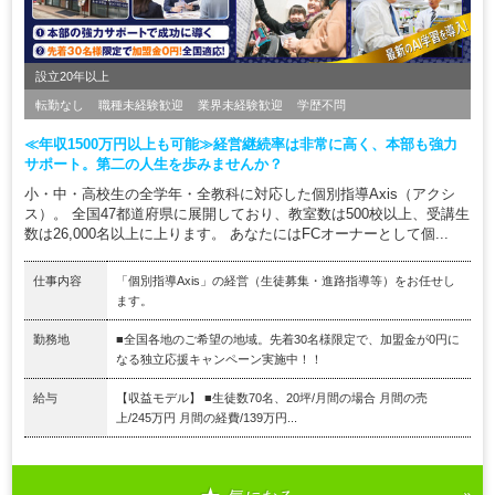
設立20年以上
転勤なし
職種未経験歓迎
業界未経験歓迎
学歴不問
≪年収1500万円以上も可能≫経営継続率は非常に高く、本部も強力
サポート。第二の人生を歩みませんか？
小・中・高校生の全学年・全教科に対応した個別指導Axis（アクシ
ス）。 全国47都道府県に展開しており、教室数は500校以上、受講生
数は26,000名以上に上ります。 あなたにはFCオーナーとして個...
仕事内容
「個別指導Axis」の経営（生徒募集・進路指導等）をお任せし
ます。
勤務地
■全国各地のご希望の地域。先着30名様限定で、加盟金が0円に
なる独立応援キャンペーン実施中！！
給与
【収益モデル】 ■生徒数70名、20坪/月間の場合 月間の売
上/245万円 月間の経費/139万円...