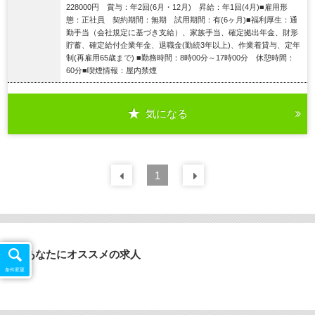
228000円 賞与：年2回(6月・12月) 昇給：年1回(4月)■雇用形
態：正社員 契約期間：無期 試用期間：有(6ヶ月)■福利厚生：通
勤手当（会社規定に基づき支給）、家族手当、確定拠出年金、財形
貯蓄、確定給付企業年金、退職金(勤続3年以上)、作業着貸与、定年
制(再雇用65歳まで) ■勤務時間：8時00分～17時00分 休憩時間：
60分■喫煙情報：屋内禁煙
気になる
詳細を見る
前の
1
30
件
次の
30
件
あなたにオススメの求人
条件変更