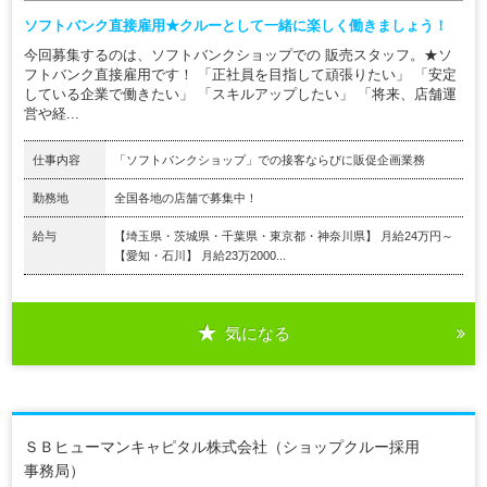
ソフトバンク直接雇用★クルーとして一緒に楽しく働きましょう！
今回募集するのは、ソフトバンクショップでの 販売スタッフ。★ソ
フトバンク直接雇用です！ 「正社員を目指して頑張りたい」 「安定
している企業で働きたい」 「スキルアップしたい」 「将来、店舗運
営や経...
仕事内容
「ソフトバンクショップ」での接客ならびに販促企画業務
勤務地
全国各地の店舗で募集中！
給与
【埼玉県・茨城県・千葉県・東京都・神奈川県】 月給24万円～
【愛知・石川】 月給23万2000...
気になる
ＳＢヒューマンキャピタル株式会社（ショップクルー採用
事務局）