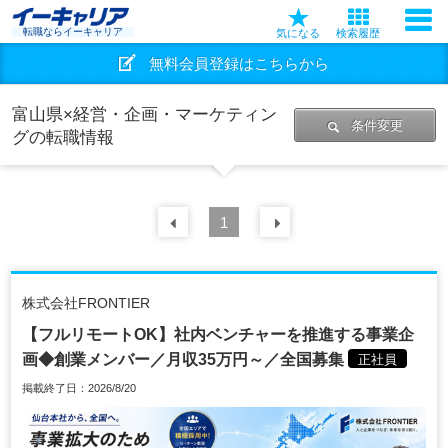
転職ならイーキャリア
気になる
検索履歴
無料会員登録はこちらから
富山県×経営・企画・マーケティン
条件変更
グの転職情報
前の
1
30
件
次の
30
件
株式会社FRONTIER
【フルリモートOK】社内ベンチャーを推進する事業企
画◆創業メンバー／月収35万円～／全国募集
正社員
掲載終了日：2026/8/20