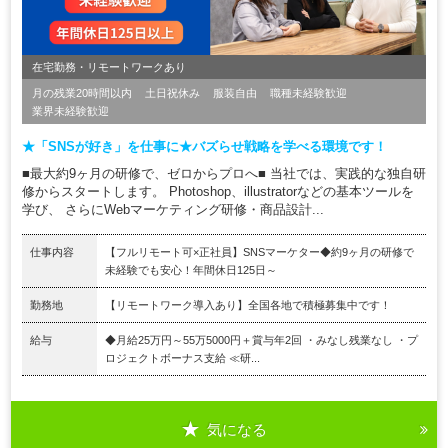
在宅勤務・リモートワークあり
月の残業20時間以内
土日祝休み
服装自由
職種未経験歓迎
業界未経験歓迎
★「SNSが好き」を仕事に★バズらせ戦略を学べる環境です！
■最大約9ヶ月の研修で、ゼロからプロへ■ 当社では、実践的な独自研
修からスタートします。 Photoshop、illustratorなどの基本ツールを
学び、 さらにWebマーケティング研修・商品設計...
仕事内容
【フルリモート可×正社員】SNSマーケター◆約9ヶ月の研修で
未経験でも安心！年間休日125日～
勤務地
【リモートワーク導入あり】全国各地で積極募集中です！
給与
◆月給25万円～55万5000円＋賞与年2回 ・みなし残業なし ・プ
ロジェクトボーナス支給 ≪研...
気になる