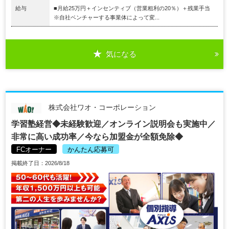
給与
■月給25万円＋インセンティブ（営業粗利の20％）＋残業手当
※自社ベンチャーする事業体によって変...
気になる
株式会社ワオ・コーポレーション
学習塾経営◆未経験歓迎／オンライン説明会も実施中／
非常に高い成功率／今なら加盟金が全額免除◆
FCオーナー
かんたん応募可
掲載終了日：2026/8/18