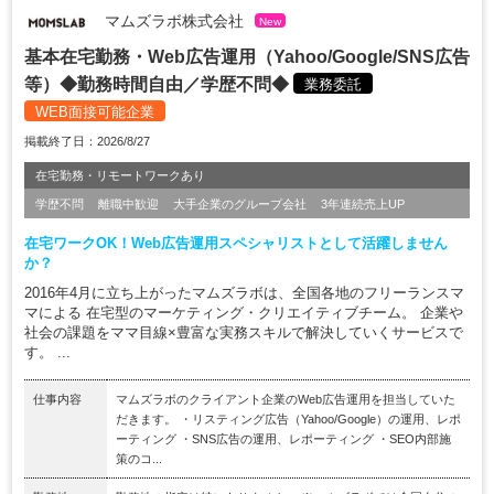
マムズラボ株式会社
New
基本在宅勤務・Web広告運用（Yahoo/Google/SNS広告
等）◆勤務時間自由／学歴不問◆
業務委託
WEB面接可能企業
掲載終了日：2026/8/27
在宅勤務・リモートワークあり
学歴不問
離職中歓迎
大手企業のグループ会社
3年連続売上UP
在宅ワークOK！Web広告運用スペシャリストとして活躍しません
か？
2016年4月に立ち上がったマムズラボは、全国各地のフリーランスマ
マによる 在宅型のマーケティング・クリエイティブチーム。 企業や
社会の課題をママ目線×豊富な実務スキルで解決していくサービスで
す。 ...
仕事内容
マムズラボのクライアント企業のWeb広告運用を担当していた
だきます。 ・リスティング広告（Yahoo/Google）の運用、レポ
ーティング ・SNS広告の運用、レポーティング ・SEO内部施
策のコ...