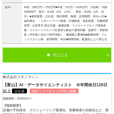
給与
年収：500万円～750万円■年収：512万～1539万円 月給制：月額
355805円 賞与：年2回（6月、12月） 昇給：年2回（4月、10
月）■雇用形態：正社員 契約期間：無期 試用期間：有(6ヶ月)■
福利厚生：・リモートワーク制度・評価制度・表彰制度・労働時間
管理・出産育児 両立支援・健康診断・リクルートグループ団体保
険・リクルートグループ社員持ち株会の適用対象・副業可・表彰制
度（半年毎に全社でMVP表彰）・書籍購入費補助■勤務時間：フレ
ックスタイム制 休憩時間：60分■喫煙情報：配属先により異なる
気になる
詳細を見る
株式会社スギノマシン
【富山】AI・データサイエンティスト ※年間休日120日
以上
正社員
紹介：
イーキャリアFA
に掲載
掲載期間：2026/5/21〜
【職務概要】
設備の予知保全、スケジューリング最適化、画像検査の自動化など、製