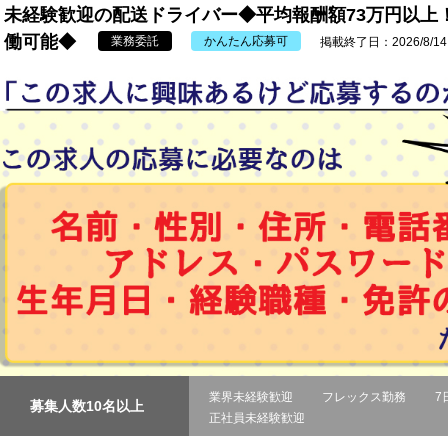
未経験歓迎の配送ドライバー◆平均報酬額73万円以上
働可能◆
業務委託
かんたん応募可
掲載終了日：2026/8/14
業界未経験歓迎
フレックス勤務
7
募集人数10名以上
正社員未経験歓迎