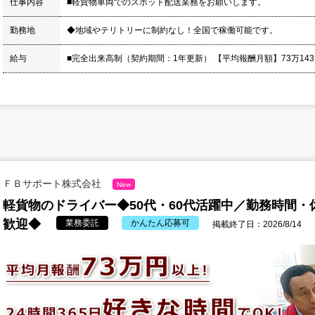
仕事内容
■軽貨物車両でのスポット配送業務をお願いします。
勤務地
◆地域やテリトリーに制約なし！全国で稼働可能です。
給与
■完全出来高制（契約期間：1年更新） 【平均報酬月額】73万143円 
ＦＢサポート株式会社
New
軽貨物のドライバー◆50代・60代活躍中／勤務時間
歓迎◆
業務委託
かんたん応募可
掲載終了日：2026/8/14