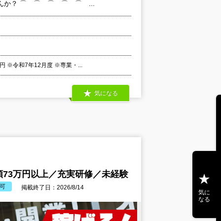
？ ⌒ ⌒ ⌒ ⌒ ⌒ ...
※令和7年12月度 ※専業・...
気になる
73万円以上／充実研修／未経験
可
掲載終了日：2026/8/14
気に
なる