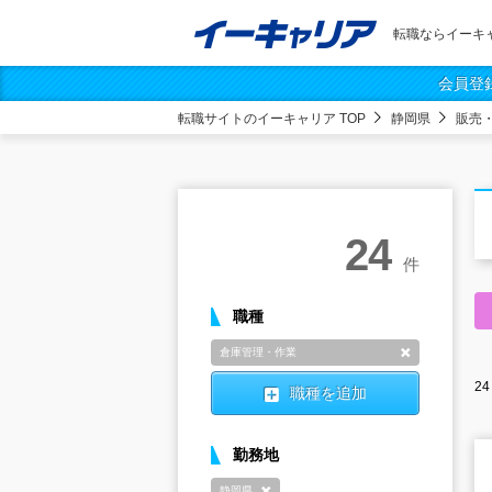
転職ならイーキ
会員登
転職サイトのイーキャリア TOP
静岡県
販売
24
件
職種
倉庫管理・作業
削除
24
職種を追加
勤務地
静岡県