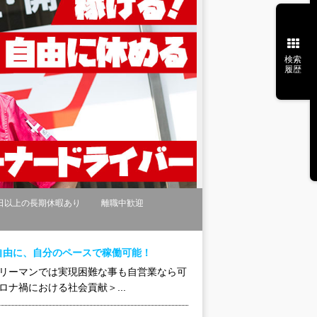
検索
履歴
日以上の長期休暇あり
離職中歓迎
自由に、自分のペースで稼働可能！
ラリーマンでは実現困難な事も自営業なら可
ナ禍における社会貢献＞...