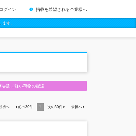
ログイン
掲載を希望される企業様へ
します。
務委託／軽い荷物の配達
最初へ
前の
30
件
1
次の
30
件
最後へ