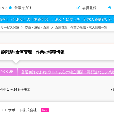
仕事を探す
会員登録
ャリア
録を行うとあなたの行動を学習し、あなたにマッチした求人を提案いた
・サービス関連
交通・運輸・倉庫
倉庫管理・作業の転職・求人情報一覧
静岡県×倉庫管理・作業の転職情報
PICK UP
普通免許があればOK！安心の独立開業／再配達なし／業
件中
1 〜 24
件を表示
ＦＢサポート株式会社
New