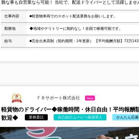
難な事も自営業なら可能！ 当社で、配送ドライバーとして活躍しませんか
仕事内容
■軽貨物車両でのスポット配送業務をお願いします。
勤務地
◆地域やテリトリーに制約なし！全国で稼働可能です。
給与
■完全出来高制（契約期間：1年更新） 【平均報酬月額】73万143円 
ＦＢサポート株式会社
New
軽貨物のドライバー◆稼働時間・休日自由！平均報酬額
歓迎◆
業務委託
自己紹介ムービー推奨求人
かんたん応募