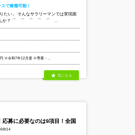
ースで稼働可能！
りたい」 そんなサラリーマンでは実現困
？ ⌒ ⌒ ⌒ ⌒ ⌒ ...
※令和7年12月度 ※専業・...
気になる
！応募に必要なのは9項目！全国
/8/14