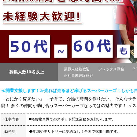
業界未経験歓迎
フレックス勤務
7
募集人数10名以上
正社員未経験歓迎
≪開業支援します！≫走れば走るほど稼げるスーパーカーゴ！しかも
「とにかく稼ぎたい」 「子育て、介護の時間を作りたい」 そんなサ
能！ 多くの仲間が助け合うスーパーカーゴならではの魅力です！ ＜スー
仕事内容
■軽貨物車両でのスポット配送業務をお願いします。
勤務地
◆地域やテリトリーに制約なし！全国で稼働可能です。