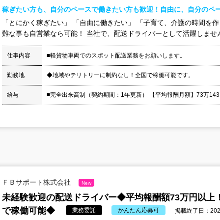
稼ぎたい方も、自分のペースで働きたい方も歓迎！自由に、自分のペ
「とにかく稼ぎたい」 「自由に働きたい」 「子育て、介護の時間を作
難な事も自営業なら可能！ 当社で、配送ドライバーとして活躍しませんか
仕事内容
■軽貨物車両でのスポット配送業務をお願いします。
勤務地
◆地域やテリトリーに制約なし！全国で稼働可能です。
給与
■完全出来高制（契約期間：1年更新） 【平均報酬月額】73万143円 
ＦＢサポート株式会社
New
未経験歓迎の配送ドライバー◆平均報酬額73万円以上
で稼働可能◆
業務委託
かんたん応募可
掲載終了日：2026