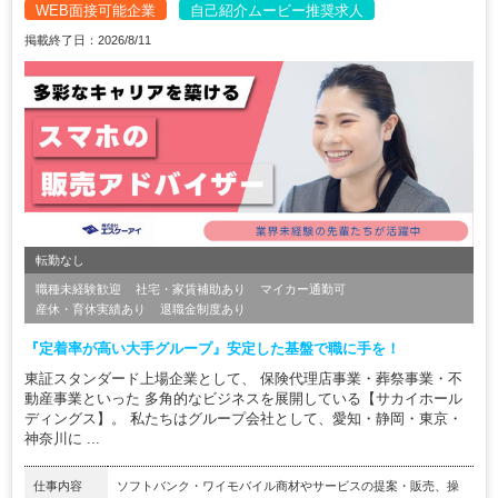
WEB面接可能企業
自己紹介ムービー推奨求人
掲載終了日：2026/8/11
転勤なし
職種未経験歓迎
社宅・家賃補助あり
マイカー通勤可
産休・育休実績あり
退職金制度あり
『定着率が高い大手グループ』安定した基盤で職に手を！
東証スタンダード上場企業として、 保険代理店事業・葬祭事業・不
動産事業といった 多角的なビジネスを展開している【サカイホール
ディングス】。 私たちはグループ会社として、愛知・静岡・東京・
神奈川に ...
仕事内容
ソフトバンク・ワイモバイル商材やサービスの提案・販売、操