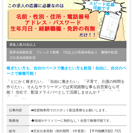
募集人数10名以上
業界未経験歓迎
フレックス勤務
7日以上の長期休暇あり
離職中歓迎
正社員未経験歓迎
稼ぎたい方も、自分のペースで働きたい方も歓迎！自由に、自分のペ
ースで稼働可能！
「とにかく稼ぎたい」 「自由に働きたい」 「子育て、介護の時間を
作りたい」 そんなサラリーマンでは実現困難な事も自営業なら可
能！ 当社で、配送ドライバーとして活躍しませんか？ ⌒ ⌒ ⌒
⌒ ⌒ ...
仕事内容
■軽貨物車両でのスポット配送業務をお願いします。
勤務地
◆地域やテリトリーに制約なし！全国で稼働可能です。
給与
■完全出来高制（契約期間：1年更新） 【平均報酬月額】73万