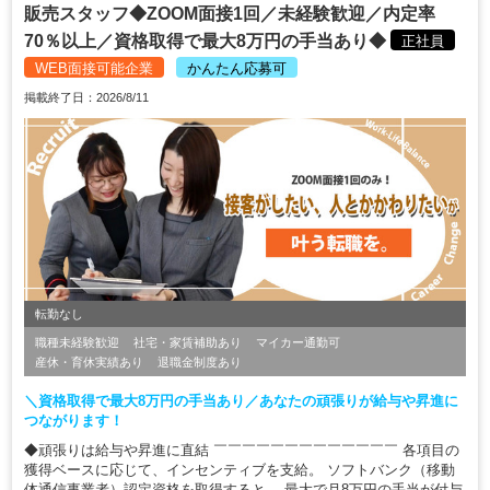
販売スタッフ◆ZOOM面接1回／未経験歓迎／内定率
70％以上／資格取得で最大8万円の手当あり◆
正社員
WEB面接可能企業
かんたん応募可
掲載終了日：2026/8/11
転勤なし
職種未経験歓迎
社宅・家賃補助あり
マイカー通勤可
産休・育休実績あり
退職金制度あり
＼資格取得で最大8万円の手当あり／あなたの頑張りが給与や昇進に
つながります！
◆頑張りは給与や昇進に直結 ￣￣￣￣￣￣￣￣￣￣￣￣￣ 各項目の
獲得ベースに応じて、インセンティブを支給。 ソフトバンク（移動
体通信事業者）認定資格を取得すると、 最大で月8万円の手当が付与