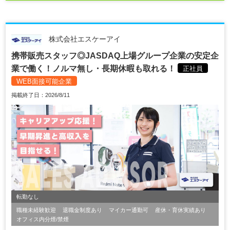
株式会社エスケーアイ
携帯販売スタッフ◎JASDAQ上場グループ企業の安定企
業で働く！ノルマ無し・長期休暇も取れる！
正社員
WEB面接可能企業
掲載終了日：2026/8/11
転勤なし
職種未経験歓迎
退職金制度あり
マイカー通勤可
産休・育休実績あり
オフィス内分煙/禁煙