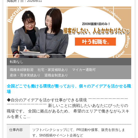
掲載終了日：2026/8/11
転勤なし
職種未経験歓迎
社宅・家賃補助あり
マイカー通勤可
産休・育休実績あり
退職金制度あり
全国どこでも働ける環境が整っており、個々のアイデアを活かせる職
場
◆自分のアイデアを活かす仕事ができる環境 ￣￣￣￣￣￣￣￣￣￣
￣￣￣￣￣￣￣￣￣￣ 新しいことに挑戦したいあなたにぴったりの
職場です。 全国に拠点があるため、 希望のエリアで働きながらスキ
ルを磨くこ...
仕事内容
ソフトバンクショップにて、PR活動や接客、販売を担当しま
す。SNS投稿やイベント企画など