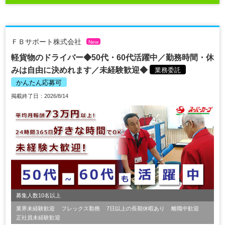
ＦＢサポート株式会社
New
軽貨物のドライバー◆50代・60代活躍中／勤務時間・休
みは自由に決めれます／未経験歓迎◆
業務委託
かんたん応募可
掲載終了日：2026/8/14
募集人数10名以上
業界未経験歓迎
フレックス勤務
7日以上の長期休暇あり
離職中歓迎
正社員未経験歓迎