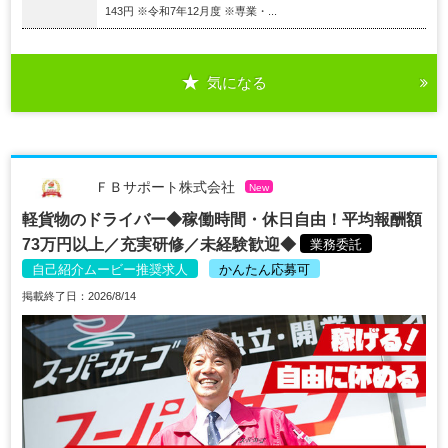
143円 ※令和7年12月度 ※専業・...
気になる
ＦＢサポート株式会社
New
軽貨物のドライバー◆稼働時間・休日自由！平均報酬額
73万円以上／充実研修／未経験歓迎◆
業務委託
自己紹介ムービー推奨求人
かんたん応募可
掲載終了日：2026/8/14