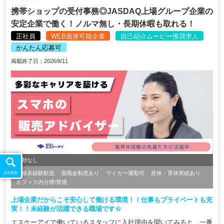
携帯ショップの受付事務◎JASDAQ上場グループ企業の
安定企業で働く！ノルマ無し・長期休暇も取れる！
正社員
WEB面接可能企業
自己紹介ムービー推奨求人
かんたん応募可
掲載終了日：2026/8/11
転勤なし
職種未経験歓迎
退職金制度あり
マイカー通勤可
産休・育休実績あり
条件変更
オフィス内分煙/禁煙
上場企業だからこそ安心して働ける環境！！仕事もプライベートも充
実！！未経験が活躍できる職場です☆
エスケーアイで働いているスタッフに入社理由を聞いてみると、一番