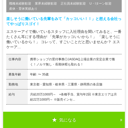
職種未経験歓迎
業界未経験歓迎
正社員未経験歓迎
U・Iターン歓迎
産休・育休実績あり
楽しそうに働いている先輩をみて「カッコいい！！」と想える会社っ
てやっぱりスゴイ！
エスケーアイで働いているスタッフに入社理由を聞いてみると、一番
たくさん耳にする理由が 「先輩がカッコいいから！」 「楽しそうに
働いているから！」 コレって、すごいことだと思いませんか？ エス
ケーア...
仕事内容
携帯ショップの受付事務◎JASDAQ上場企業の安定企業で働
く！ノルマ無し・長期休暇も取れる！
募集年齢
年齢: 〜 35歳
勤務地
東京都・愛知県・岐阜県・三重県・静岡県の各店舗
給与
月給20万1000円～ +各種手当、賞与年2回 ※東京エリアは月
給22万1000円～ ※販売インセ...
気になる