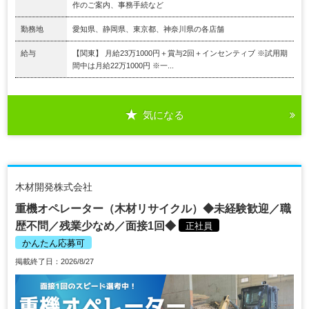
作のご案内、事務手続など
勤務地
愛知県、静岡県、東京都、神奈川県の各店舗
給与
【関東】 月給23万1000円＋賞与2回＋インセンティブ ※試用期
間中は月給22万1000円 ※一...
気になる
木材開発株式会社
重機オペレーター（木材リサイクル）◆未経験歓迎／職
歴不問／残業少なめ／面接1回◆
正社員
かんたん応募可
掲載終了日：2026/8/27