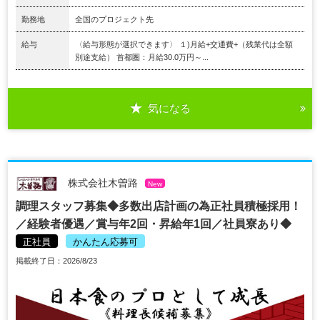
勤務地
全国のプロジェクト先
給与
〈給与形態が選択できます〉 １)月給+交通費+（残業代は全額
別途支給） 首都圏：月給30.0万円～...
気になる
株式会社木曽路
New
調理スタッフ募集◆多数出店計画の為正社員積極採用！
／経験者優遇／賞与年2回・昇給年1回／社員寮あり◆
正社員
かんたん応募可
掲載終了日：2026/8/23