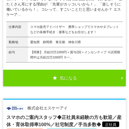
たくさん耳にする理由が 「先輩がカッコいいから！」 「楽しそうに
働いているから！」 コレって、すごいことだと思いませんか？ エス
ケーア...
仕事内容
スマホ販売アドバイザー 携帯ショップでスマホやタブレット
などの各種手続き・接客などをお任せします！
勤務地
愛知県 静岡県 東京都 神奈川県
給与
【関東】 月給23万1000円＋賞与2回＋インセンティブ ※試用期
間中は月給22万1000円 ※一...
気になる
株式会社エスケーアイ
スマホのご案内スタッフ◆正社員未経験の方も歓迎／産
休・育休取得率100%／社宅制度／手当多数◆
正社員