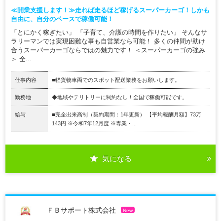
≪開業支援します！≫走れば走るほど稼げるスーパーカーゴ！しかも
自由に、自分のペースで稼働可能！
「とにかく稼ぎたい」 「子育て、介護の時間を作りたい」 そんなサ
ラリーマンでは実現困難な事も自営業なら可能！ 多くの仲間が助け
合うスーパーカーゴならではの魅力です！ ＜スーパーカーゴの強み
＞ 全...
仕事内容
■軽貨物車両でのスポット配送業務をお願いします。
勤務地
◆地域やテリトリーに制約なし！全国で稼働可能です。
給与
■完全出来高制（契約期間：1年更新） 【平均報酬月額】73万
143円 ※令和7年12月度 ※専業・...
気になる
ＦＢサポート株式会社
New