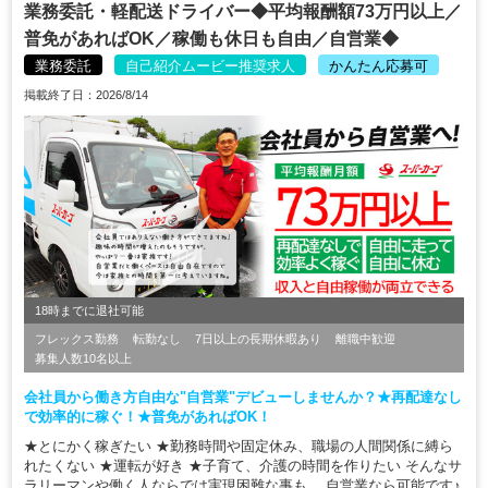
業務委託・軽配送ドライバー◆平均報酬額73万円以上／
普免があればOK／稼働も休日も自由／自営業◆
業務委託
自己紹介ムービー推奨求人
かんたん応募可
掲載終了日：2026/8/14
18時までに退社可能
フレックス勤務
転勤なし
7日以上の長期休暇あり
離職中歓迎
募集人数10名以上
会社員から働き方自由な"自営業"デビューしませんか？★再配達なし
で効率的に稼ぐ！★普免があればOK！
★とにかく稼ぎたい ★勤務時間や固定休み、職場の人間関係に縛ら
れたくない ★運転が好き ★子育て、介護の時間を作りたい そんなサ
ラリーマンや働く人ならでは実現困難な事も、 自営業なら可能です♪