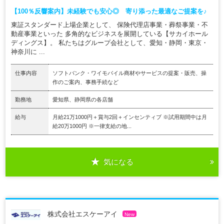
【100％反響案内】未経験でも安心◎ 寄り添った最適なご提案を♪
東証スタンダード上場企業として、 保険代理店事業・葬祭事業・不
動産事業といった 多角的なビジネスを展開している【サカイホール
ディングス】。 私たちはグループ会社として、愛知・静岡・東京・
神奈川に ...
仕事内容
ソフトバンク・ワイモバイル商材やサービスの提案・販売、操
作のご案内、事務手続など
勤務地
愛知県、静岡県の各店舗
給与
月給21万1000円＋賞与2回＋インセンティブ ※試用期間中は月
給20万1000円 ※一律支給の地...
気になる
株式会社エスケーアイ
New