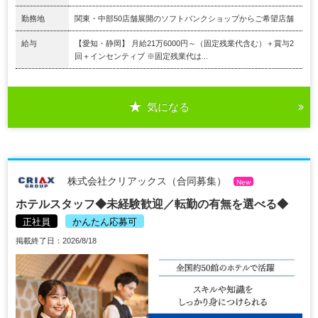
勤務地
関東・中部50店舗展開のソフトバンクショップからご希望店舗
給与
【愛知・静岡】 月給21万6000円～（固定残業代含む）＋賞与2
回＋インセンティブ ※固定残業代は...
気になる
株式会社クリアックス（合同募集）
New
ホテルスタッフ◆未経験歓迎／転勤の有無を選べる◆
正社員
かんたん応募可
掲載終了日：2026/8/18