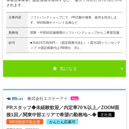
されます...
仕事内容
ソフトバンクショップにて、PR活動や接客、販売を担当しま
す。SNS投稿やイベント企画など
勤務地
関東・中部50店舗展開のソフトバンクショップからご希望店舗
給与
■月給23万3500円～（固定残業代含む）＋賞与2回＋インセンテ
ィブ ※固定残業代は7時間分、月1...
気になる
株式会社エスケーアイ
New
PRスタッフ◆未経験歓迎／内定率70％以上／ZOOM面
接1回／関東中部エリアで希望の勤務地へ◆
正社員
WEB面接可能企業
かんたん応募可