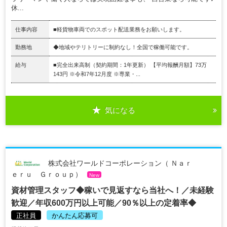
休...
仕事内容
■軽貨物車両でのスポット配送業務をお願いします。
勤務地
◆地域やテリトリーに制約なし！全国で稼働可能です。
給与
■完全出来高制（契約期間：1年更新） 【平均報酬月額】73万
143円 ※令和7年12月度 ※専業・...
気になる
株式会社ワールドコーポレーション（ Ｎａｒ
ｅｒｕ Ｇｒｏｕｐ）
New
資材管理スタッフ◆稼いで見返すなら当社へ！／未経験
歓迎／年収600万円以上可能／90％以上の定着率◆
正社員
かんたん応募可