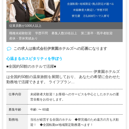
従業員数が1000人以上
職種未経験歓迎
学歴不問
募集人数10名以上
第二新卒・既卒者歓迎
産休・育休実績あり
この求人は
株式会社伊東園ホテルズ
への応募になります
心温まるホスピタリティを学ぼう
■全国約50館のホテルで活躍■
――――――――――――――――――――――― 伊東園ホテルズ
は全国約50館の温泉旅館を展開しており、 あなたの希望に合わせた
勤務地で活躍できます。 ライフプラン...
仕事内容
未経験者大歓迎！お客様へのサービスを中心としたホテルの運
営全般をお任せします。
募集年齢
年齢: 〜 60歳
勤務地
当社が経営する全国のホテル ◆寮完備のため遠方の方も大歓
迎！ ◆全国転勤or地域限定勤務選べます！