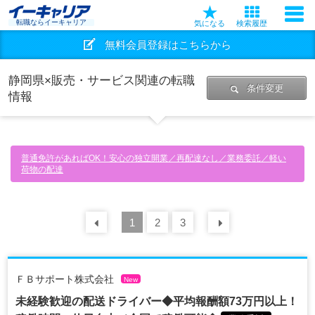
転職ならイーキャリア
気になる
検索履歴
無料会員登録はこちらから
静岡県×販売・サービス関連の転職
条件変更
情報
普通免許があればOK！安心の独立開業／再配達なし／業務委託／軽い
荷物の配達
前の
1
30
2
件
3
次の
30
件
ＦＢサポート株式会社
New
未経験歓迎の配送ドライバー◆平均報酬額73万円以上！