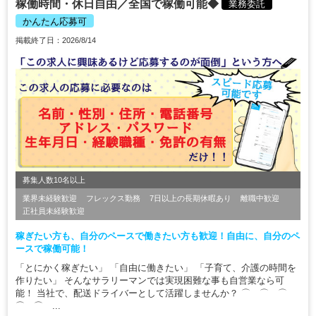
稼働時間・休日自由／全国で稼働可能◆
業務委託
かんたん応募可
掲載終了日：2026/8/14
募集人数10名以上
業界未経験歓迎
フレックス勤務
7日以上の長期休暇あり
離職中歓迎
正社員未経験歓迎
稼ぎたい方も、自分のペースで働きたい方も歓迎！自由に、自分のペ
ースで稼働可能！
「とにかく稼ぎたい」 「自由に働きたい」 「子育て、介護の時間を
作りたい」 そんなサラリーマンでは実現困難な事も自営業なら可
能！ 当社で、配送ドライバーとして活躍しませんか？ ⌒ ⌒ ⌒
⌒ ⌒ ...