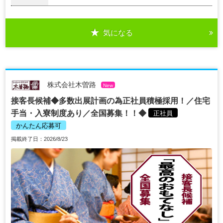
気になる
株式会社木曽路
New
接客長候補◆多数出展計画の為正社員積極採用！／住宅
手当・入寮制度あり／全国募集！！◆
正社員
かんたん応募可
掲載終了日：2026/8/23