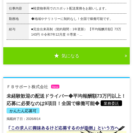
仕事内容
■軽貨物車両でのスポット配送業務をお願いします。
勤務地
◆地域やテリトリーに制約なし！全国で稼働可能です。
給与
■完全出来高制（契約期間：1年更新） 【平均報酬月額】73万
143円 ※令和7年12月度 ※専業・...
気になる
ＦＢサポート株式会社
New
未経験歓迎の配送ドライバー◆平均報酬額73万円以上！
応募に必要なのは9項目！全国で稼働可能◆
業務委託
かんたん応募可
掲載終了日：2026/8/14