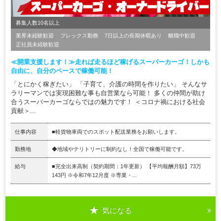
募集人数10名以上
業界未経験歓迎
フレックス勤務
7日以上の長期休暇あり
離職中歓迎
正社員未経験歓迎
≪開業支援します！≫走れば走るほど稼げるスーパーカーゴ！しかも
自由に、自分のペースで稼働可能！
「とにかく稼ぎたい」 「子育て、介護の時間を作りたい」 そんなサ
ラリーマンでは実現困難な事も自営業なら可能！ 多くの仲間が助け
合うスーパーカーゴならではの魅力です！ ＜コロナ禍における社会
貢献＞...
仕事内容
■軽貨物車両でのスポット配送業務をお願いします。
勤務地
◆地域やテリトリーに制約なし！全国で稼働可能です。
給与
■完全出来高制（契約期間：1年更新） 【平均報酬月額】73万
143円 ※令和7年12月度 ※専業・...
気になる