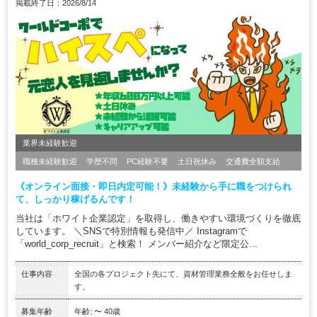
掲載終了日：2026/8/14
業界未経験歓迎
職種未経験歓迎
学歴不問
PC経験不要
土日祝休み
交通費全額支給
《オンライン面接・即日内定可能！》未経験から手に職をつけられ
て、しっかり稼げるんです！
当社は「ホワイト企業認定」を取得し、働きやすい環境づくりを徹底
しています。 ＼SNSで特別情報も発信中／ Instagramで
「world_corp_recruit」と検索！ メンバー紹介など限定公...
仕事内容
全国の各プロジェクト先にて、資材管理業務全般をお任せしま
す。
募集年齢
年齢: 〜 40歳