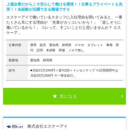
上場企業だからこそ安心して働ける環境！！仕事もプライベートも充
実！！未経験が活躍できる職場です☆
エスケーアイで働いているスタッフに入社理由を聞いてみると、一番
たくさん耳にする理由が 「先輩がカッコいいから！」 「楽しそうに
働いているから！」 コレって、すごいことだと思いませんか？ エス
ケーア...
仕事内容
携帯 販売 愛知県 静岡県 スマホ タブレット 事務 受
付 説明 未経験 研修 ノルマ無し
勤務地
愛知県 静岡県
給与
■月給21万1000円＋賞与2回＋インセンティブ ※試用期間中は
月給20万1000円 ※一律支給の...
気になる
株式会社エスケーアイ