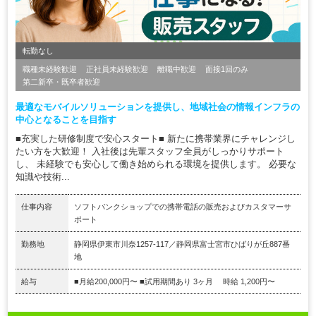
転勤なし
職種未経験歓迎
正社員未経験歓迎
離職中歓迎
面接1回のみ
第二新卒・既卒者歓迎
最適なモバイルソリューションを提供し、地域社会の情報インフラの
中心となることを目指す
■充実した研修制度で安心スタート■ 新たに携帯業界にチャレンジし
たい方を大歓迎！ 入社後は先輩スタッフ全員がしっかりサポート
し、 未経験でも安心して働き始められる環境を提供します。 必要な
知識や技術...
仕事内容
ソフトバンクショップでの携帯電話の販売およびカスタマーサ
ポート
勤務地
静岡県伊東市川奈1257-117／静岡県富士宮市ひばりが丘887番
地
給与
■月給200,000円〜 ■試用期間あり 3ヶ月 時給 1,200円〜