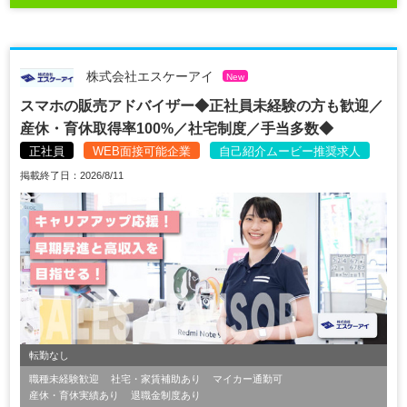
株式会社エスケーアイ
New
スマホの販売アドバイザー◆正社員未経験の方も歓迎／
産休・育休取得率100%／社宅制度／手当多数◆
正社員
WEB面接可能企業
自己紹介ムービー推奨求人
掲載終了日：2026/8/11
転勤なし
職種未経験歓迎
社宅・家賃補助あり
マイカー通勤可
産休・育休実績あり
退職金制度あり