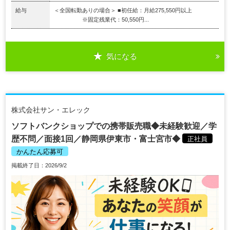
給与
＜全国転勤ありの場合＞ ■初任給：月給275,550円以上
※固定残業代：50,550円...
気になる
株式会社サン・エレック
ソフトバンクショップでの携帯販売職◆未経験歓迎／学
歴不問／面接1回／静岡県伊東市・富士宮市◆
正社員
かんたん応募可
掲載終了日：2026/9/2