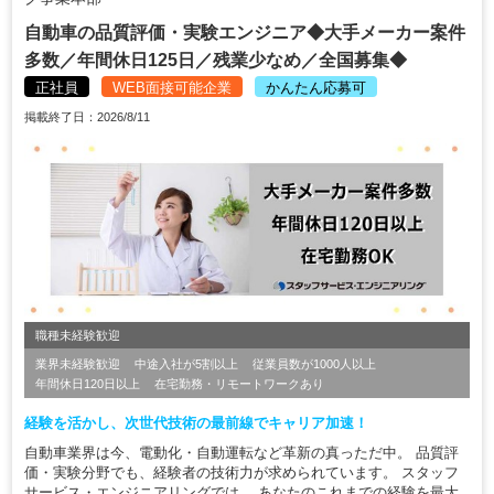
自動車の品質評価・実験エンジニア◆大手メーカー案件
多数／年間休日125日／残業少なめ／全国募集◆
正社員
WEB面接可能企業
かんたん応募可
掲載終了日：2026/8/11
職種未経験歓迎
業界未経験歓迎
中途入社が5割以上
従業員数が1000人以上
年間休日120日以上
在宅勤務・リモートワークあり
経験を活かし、次世代技術の最前線でキャリア加速！
自動車業界は今、電動化・自動運転など革新の真っただ中。 品質評
価・実験分野でも、経験者の技術力が求められています。 スタッフ
サービス・エンジニアリングでは、 あなたのこれまでの経験を最大