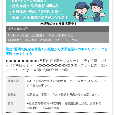
業界未経験歓迎
U・Iターン歓迎
土日祝休み
年間休日120日以上
従業員数が1000人以上
在宅勤務・リモートワークあり
最短2週間で内定も可能！未経験から大手企業へのキャリアアップを
実現させましょう！
■□■□■□■□■□■□■□■□ 早期内定で新たなスタート！ 今すぐ新しいキ
ャリアを始めよう！ ■□■□■□■□■□■□■□■□ スタッフサービス・エン
ジニアリングは、 全国に6,000件以上の取...
仕事内容
あらゆる製品や機械を作動させ、エラーが発生しないかチェッ
クするお仕事です。
勤務地
就業先は、希望・スキル・経験を考慮のうえ決定します。
給与
■月給22万5000円～50万円 ※首都圏勤務の場合、月給24万
5000円以上 ※各種手当有 ...