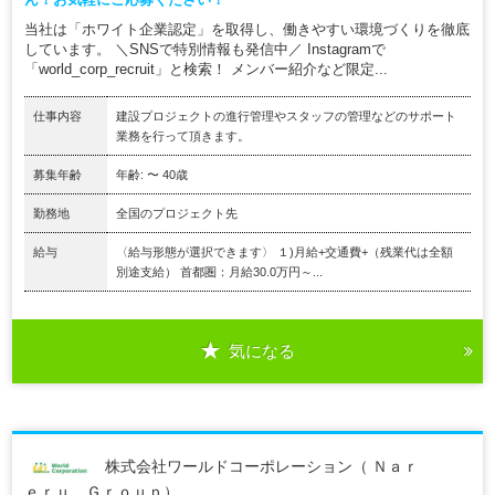
当社は「ホワイト企業認定」を取得し、働きやすい環境づくりを徹底
しています。 ＼SNSで特別情報も発信中／ Instagramで
「world_corp_recruit」と検索！ メンバー紹介など限定...
仕事内容
建設プロジェクトの進行管理やスタッフの管理などのサポート
業務を行って頂きます。
募集年齢
年齢: 〜 40歳
勤務地
全国のプロジェクト先
給与
〈給与形態が選択できます〉 １)月給+交通費+（残業代は全額
別途支給） 首都圏：月給30.0万円～...
気になる
株式会社ワールドコーポレーション（ Ｎａｒ
ｅｒｕ Ｇｒｏｕｐ）