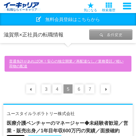
転職ならイーキャリア
気になる
検索履歴
無料会員登録はこちらから
滋賀県×正社員の転職情報
条件変更
普通免許があればOK！安心の独立開業／再配達なし／業務委託／軽い
荷物の配達
前の
3
30
4
件
5
6
7
次の
30
ユースタイルラボラトリー株式会社
医療介護ベンチャーのマネージャー◆未経験者歓迎／営
業・販売出身／1年目年収600万円の実績／面接確約