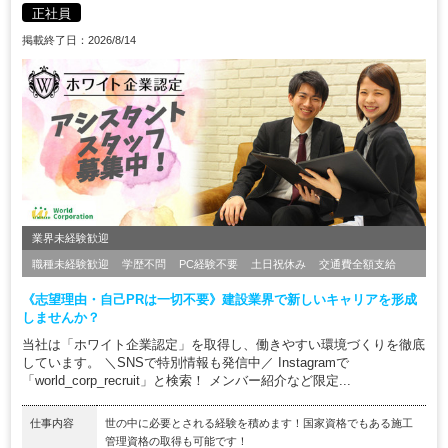
正社員
掲載終了日：2026/8/14
業界未経験歓迎
職種未経験歓迎
学歴不問
PC経験不要
土日祝休み
交通費全額支給
《志望理由・自己PRは一切不要》建設業界で新しいキャリアを形成
しませんか？
当社は「ホワイト企業認定」を取得し、働きやすい環境づくりを徹底
しています。 ＼SNSで特別情報も発信中／ Instagramで
「world_corp_recruit」と検索！ メンバー紹介など限定...
仕事内容
世の中に必要とされる経験を積めます！国家資格でもある施工
管理資格の取得も可能です！