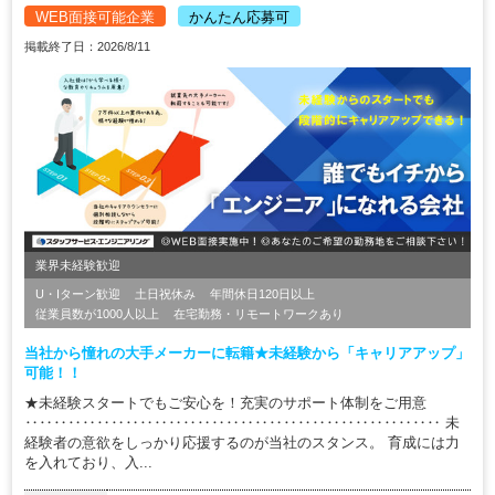
WEB面接可能企業
かんたん応募可
掲載終了日：2026/8/11
業界未経験歓迎
U・Iターン歓迎
土日祝休み
年間休日120日以上
従業員数が1000人以上
在宅勤務・リモートワークあり
当社から憧れの大手メーカーに転籍★未経験から「キャリアアップ」
可能！！
★未経験スタートでもご安心を！充実のサポート体制をご用意
‥‥‥‥‥‥‥‥‥‥‥‥‥‥‥‥‥‥‥‥‥‥‥‥‥‥‥‥‥ 未
経験者の意欲をしっかり応援するのが当社のスタンス。 育成には力
を入れており、入...