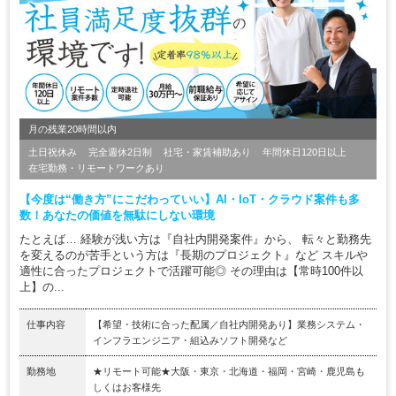
月の残業20時間以内
土日祝休み
完全週休2日制
社宅・家賃補助あり
年間休日120日以上
在宅勤務・リモートワークあり
【今度は“働き方”にこだわっていい】AI・IoT・クラウド案件も多
数！あなたの価値を無駄にしない環境
たとえば… 経験が浅い方は『自社内開発案件』から、 転々と勤務先
を変えるのが苦手という方は『長期のプロジェクト』など スキルや
適性に合ったプロジェクトで活躍可能◎ その理由は【常時100件以
上】の...
仕事内容
【希望・技術に合った配属／自社内開発あり】業務システム・
インフラエンジニア・組込みソフト開発など
勤務地
★リモート可能★大阪・東京・北海道・福岡・宮崎・鹿児島も
しくはお客様先