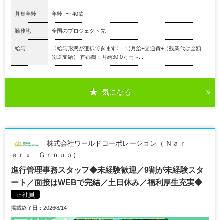
募集年齢
年齢: 〜 40歳
勤務地
全国のプロジェクト先
給与
〈給与形態が選択できます〉 １)月給+交通費+（残業代は全額
別途支給） 首都圏：月給30.0万円～...
気になる
株式会社ワールドコーポレーション（ Ｎａｒ
ｅｒｕ Ｇｒｏｕｐ）
進行管理事務スタッフ◆未経験歓迎／9割が未経験スタ
ート／面接はWEBで完結／土日休み／福利厚生充実◆
正社員
掲載終了日：2026/8/14