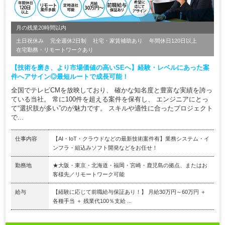
月の残業20時間以内
土日祝休み
完全週休2日制
社宅・家賃補助あり
年間休日120日以上
在宅勤務・リモートワークあり
【技術を磨き、より市場価値の高いSEへ】経験・レベルにあった案
件へアサイン◎最短ルートで成長可能！
全国でテレビCMを放映しており、 確かな知名度と豊富な実績を誇っ
ている当社。 常に100件を超える案件を保有し、 エンジニアにとっ
て“選択肢が多い”のが魅力です。 スキルや適性に合ったプロジェクト
で...
仕事内容
【AI・IoT・クラウドなどの最新技術案件有】業務システム・イ
ンフラ・組込みソフト開発などをお任せ！
勤務地
★大阪・東京・北海道・福岡・宮崎・鹿児島の拠点、またはお
客様先／リモートワーク可能
給与
【経験に応じて前職給与保証あり！】 月給30万円～60万円 ＋
各種手当 ＋ 残業代100％支給 ...