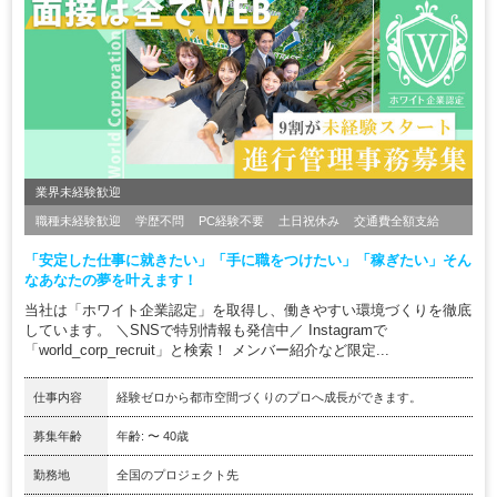
業界未経験歓迎
職種未経験歓迎
学歴不問
PC経験不要
土日祝休み
交通費全額支給
「安定した仕事に就きたい」「手に職をつけたい」「稼ぎたい」そん
なあなたの夢を叶えます！
当社は「ホワイト企業認定」を取得し、働きやすい環境づくりを徹底
しています。 ＼SNSで特別情報も発信中／ Instagramで
「world_corp_recruit」と検索！ メンバー紹介など限定...
仕事内容
経験ゼロから都市空間づくりのプロへ成長ができます。
募集年齢
年齢: 〜 40歳
勤務地
全国のプロジェクト先