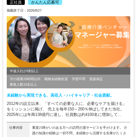
正社員
かんたん応募可
掲載終了日：2026/8/27
中途入社が5割以上
月の残業20時間以内
職種未経験歓迎
学歴不問
面接保証
募集人数10名以上
未経験から実現できる、高収入・ハイキャリア・社会貢献。
2012年の設立以来、「すべての必要な人に、必要なケアを届ける」
をミッションに掲げ、 売上を毎年150～200％伸ばしてきた当社。
2025年には年商138億円に達し、社員数は約4100名に増加して...
仕事内容
重度の障がいのある方への訪問介護サービスを手がけます。 介
護の知識や経験は一切不問。未経験から活躍する先輩がたくさ