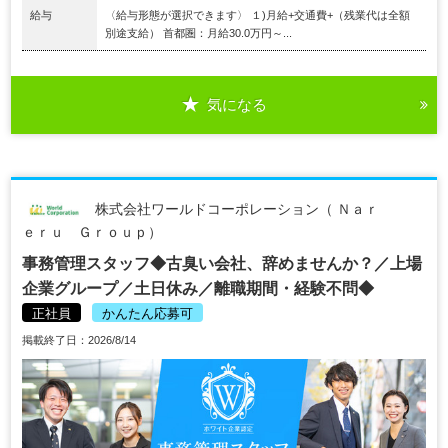
給与
〈給与形態が選択できます〉 １)月給+交通費+（残業代は全額
別途支給） 首都圏：月給30.0万円～...
気になる
株式会社ワールドコーポレーション（ Ｎａｒ
ｅｒｕ Ｇｒｏｕｐ）
事務管理スタッフ◆古臭い会社、辞めませんか？／上場
企業グループ／土日休み／離職期間・経験不問◆
正社員
かんたん応募可
掲載終了日：2026/8/14