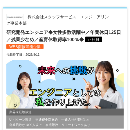
株式会社スタッフサービス エンジニアリン
グ事業本部
研究開発エンジニア◆女性多数活躍中／年間休日125日
／残業少なめ／産育休取得率100％◆
正社員
WEB面接可能企業
掲載終了日：2026/8/11
業界未経験歓迎
U・Iターン歓迎
交通費全額支給
中途入社が5割以上
従業員数が1000人以上
在宅勤務・リモートワークあり