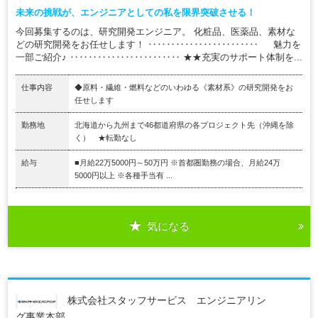
未来の挑戦が、エンジニアとしての私を限界突破させる！
今回募集するのは、研究開発エンジニア。 化粧品、医薬品、素材な
どの研究開発をお任せします！ ‥‥‥‥‥‥‥‥‥‥‥‥ 魅力を
一部ご紹介♪ ‥‥‥‥‥‥‥‥‥‥‥‥ ★★充実のサポート体制を...
仕事内容
◆原料・繊維・燃料などのいわゆる《素材系》の研究開発をお
任せします
勤務地
北海道から九州まで46都道府県の各プロジェクト先（沖縄を除
く） ★転勤なし
給与
■月給22万5000円～50万円 ※首都圏勤務の場合、月給24万
5000円以上 ※各種手当有 ...
気になる
株式会社スタッフサービス エンジニアリン
グ事業本部