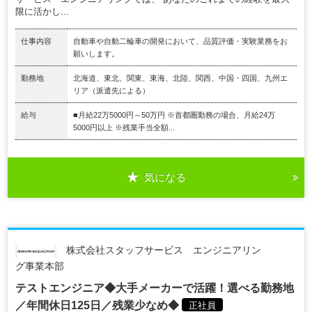
限に活かし...
仕事内容
自動車や自動二輪車の開発において、品質評価・実験業務をお
願いします。
勤務地
北海道、東北、関東、東海、北陸、関西、中国・四国、九州エ
リア（派遣先による）
給与
■月給22万5000円～50万円 ※首都圏勤務の場合、月給24万
5000円以上 ※残業手当全額...
気になる
株式会社スタッフサービス エンジニアリン
グ事業本部
テストエンジニア◆大手メーカーで活躍！選べる勤務地
／年間休日125日／残業少なめ◆
正社員