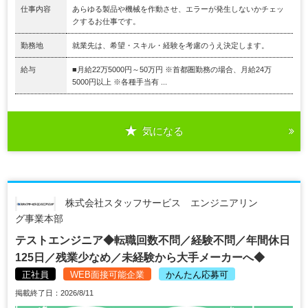
仕事内容
あらゆる製品や機械を作動させ、エラーが発生しないかチェッ
クするお仕事です。
勤務地
就業先は、希望・スキル・経験を考慮のうえ決定します。
給与
■月給22万5000円～50万円 ※首都圏勤務の場合、月給24万
5000円以上 ※各種手当有 ...
気になる
株式会社スタッフサービス エンジニアリン
グ事業本部
テストエンジニア◆転職回数不問／経験不問／年間休日
125日／残業少なめ／未経験から大手メーカーへ◆
正社員
WEB面接可能企業
かんたん応募可
掲載終了日：2026/8/11