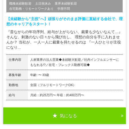
職種未経験歓迎
土日祝休み
業界未経験歓迎
在宅勤務・リモートワークあり
学歴不問
【未経験から“主役”へ】頑張りがそのまま評価に直結する会社で、理
想のキャリアをスタート！
『昔ながらの年功序列、給与が上がらない、裁量も少ないなんて…』
そんな、刺激のない日々から飛び出し、 理想の自分を手に入れませ
んか？ 当社が、一人一人に裁量を持たせるのは 『一人ひとりが主役
になり...
仕事内容
人材業界の法人営業◆未経験大歓迎／社内インフルエンサーに
もなれる!?／在宅・フレックス勤務可能◆
募集年齢
年齢: 〜 33歳
勤務地
全国（フルリモートワークOK）
給与
月給：約25万円〜 年収：約400万円〜
気になる