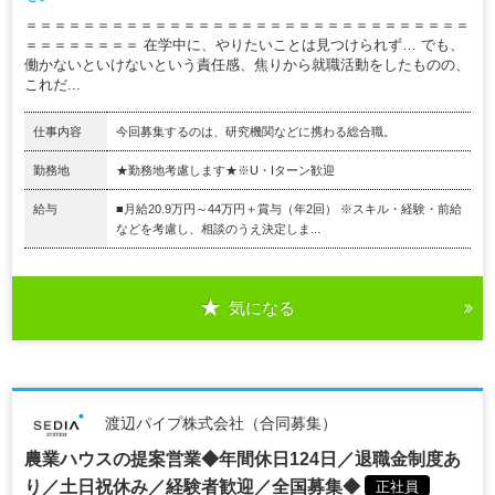
＝＝＝＝＝＝＝＝＝＝＝＝＝＝＝＝＝＝＝＝＝＝＝＝＝＝＝＝＝＝＝
＝＝＝＝＝＝＝＝ 在学中に、やりたいことは見つけられず… でも、
働かないといけないという責任感、焦りから就職活動をしたものの、
これだ...
仕事内容
今回募集するのは、研究機関などに携わる総合職。
勤務地
★勤務地考慮します★※U・Iターン歓迎
給与
■月給20.9万円～44万円＋賞与（年2回） ※スキル・経験・前給
などを考慮し、相談のうえ決定しま...
気になる
渡辺パイプ株式会社（合同募集）
農業ハウスの提案営業◆年間休日124日／退職金制度あ
り／土日祝休み／経験者歓迎／全国募集◆
正社員