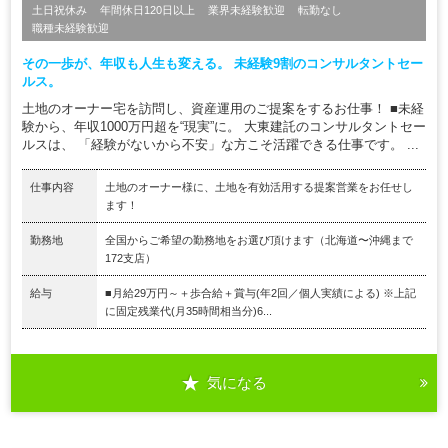
土日祝休み
年間休日120日以上
業界未経験歓迎
転勤なし
職種未経験歓迎
その一歩が、年収も人生も変える。 未経験9割のコンサルタントセー
ルス。
土地のオーナー宅を訪問し、資産運用のご提案をするお仕事！ ■未経
験から、年収1000万円超を“現実”に。 大東建託のコンサルタントセー
ルスは、 「経験がないから不安」な方こそ活躍できる仕事です。 ...
仕事内容
土地のオーナー様に、土地を有効活用する提案営業をお任せし
ます！
勤務地
全国からご希望の勤務地をお選び頂けます（北海道〜沖縄まで
172支店）
給与
■月給29万円～＋歩合給＋賞与(年2回／個人実績による) ※上記
に固定残業代(月35時間相当分)6...
気になる