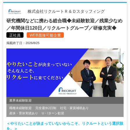
株式会社リクルートＲ＆Ｄスタッフィング
研究機関などに携わる総合職◆未経験歓迎／残業少なめ
／年間休日120日／リクルートグループ／研修充実◆
正社員
WEB面接可能企業
掲載終了日：2026/8/25
業界未経験歓迎
職種未経験歓迎
完全週休2日制
社宅・家賃補助あり
産休・育休実績あり
U・Iターン歓迎
＜やりたいことが決まっていないからこそ、リクルートという選択肢
を。＞