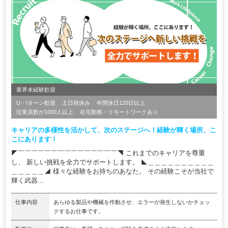
業界未経験歓迎
U・Iターン歓迎
土日祝休み
年間休日120日以上
従業員数が1000人以上
在宅勤務・リモートワークあり
キャリアの多様性を活かして、次のステージへ！経験が輝く場所、こ
こにあります！
◤￣￣￣￣￣￣￣￣￣￣￣￣￣￣￣◥ これまでのキャリアを尊重
し、 新しい挑戦を全力でサポートします。 ◣＿＿＿＿＿＿＿＿＿＿
＿＿＿＿＿◢ 様々な経験をお持ちのあなた。 その経験こそが当社で
輝く武器...
仕事内容
あらゆる製品や機械を作動させ、エラーが発生しないかチェッ
クするお仕事です。