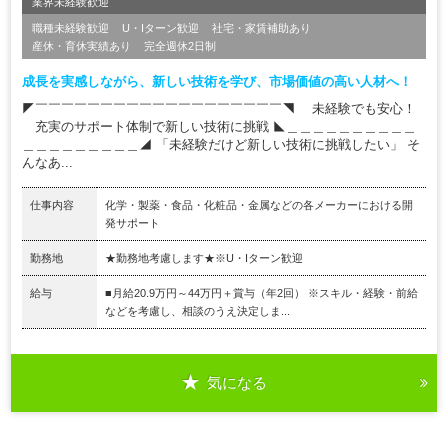
業界未経験歓迎
職種未経験歓迎
U・Iターン歓迎
社宅・家賃補助あり
産休・育休実績あり
完全週休2日制
成長を実感しながら、新しい技術を学び、市場価値の高い人材へ！
◤￣￣￣￣￣￣￣￣￣￣￣￣￣￣￣￣￣￣￣◥ 未経験でも安心！
充実のサポート体制で新しい技術に挑戦 ◣＿＿＿＿＿＿＿＿＿＿
＿＿＿＿＿＿＿＿＿◢ 「未経験だけど新しい技術に挑戦したい」 そ
んなあ...
仕事内容
化学・製薬・食品・化粧品・金属などの各メーカーにおける開
発サポート
勤務地
★勤務地考慮します★※U・Iターン歓迎
給与
■月給20.9万円～44万円＋賞与（年2回） ※スキル・経験・前給
などを考慮し、相談のうえ決定しま...
気になる