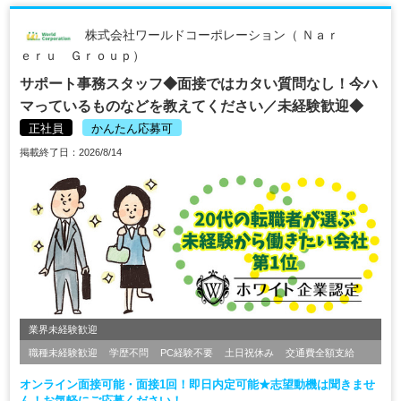
株式会社ワールドコーポレーション（ Ｎａｒ
ｅｒｕ Ｇｒｏｕｐ）
サポート事務スタッフ◆面接ではカタい質問なし！今ハ
マっているものなどを教えてください／未経験歓迎◆
正社員
かんたん応募可
掲載終了日：2026/8/14
業界未経験歓迎
職種未経験歓迎
学歴不問
PC経験不要
土日祝休み
交通費全額支給
オンライン面接可能・面接1回！即日内定可能★志望動機は聞きませ
ん！お気軽にご応募ください！