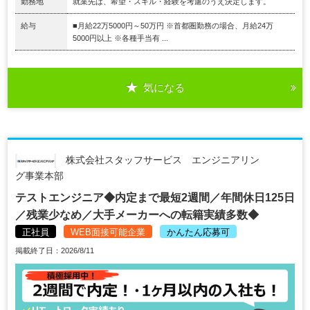
勤務地
就業先は、希望・スキル・経験を考慮のうえ決定します。
給与
■月給22万5000円～50万円 ※首都圏勤務の場合、月給24万
5000円以上 ※各種手当有 ...
気になる
株式会社スタッフサービス エンジニアリン
グ事業本部
テストエンジニア◆内定まで最短2週間／年間休日125日
／残業少なめ／大手メーカーへの転籍実績多数◆
正社員
WEB面接可能企業
かんたん応募可
掲載終了日：2026/8/11