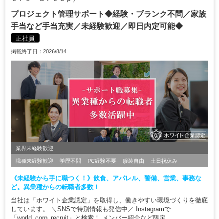
プロジェクト管理サポート◆経験・ブランク不問／家族
手当など手当充実／未経験歓迎／即日内定可能◆
正社員
掲載終了日：2026/8/14
業界未経験歓迎
職種未経験歓迎
学歴不問
PC経験不要
服装自由
土日祝休み
《未経験から手に職つく！》飲食、アパレル、警備、営業、事務な
ど。異業種からの転職者多数！
当社は「ホワイト企業認定」を取得し、働きやすい環境づくりを徹底
しています。 ＼SNSで特別情報も発信中／ Instagramで
「world_corp_recruit」と検索！ メンバー紹介など限定...