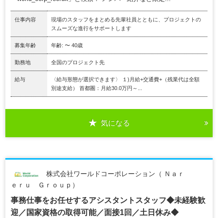
仕事内容
現場のスタッフをまとめる先輩社員とともに、プロジェクトの
スムーズな進行をサポートします
募集年齢
年齢: 〜 40歳
勤務地
全国のプロジェクト先
給与
〈給与形態が選択できます〉 １)月給+交通費+（残業代は全額
別途支給） 首都圏：月給30.0万円～...
気になる
株式会社ワールドコーポレーション（ Ｎａｒ
ｅｒｕ Ｇｒｏｕｐ）
事務仕事をお任せするアシスタントスタッフ◆未経験歓
迎／国家資格の取得可能／面接1回／土日休み◆