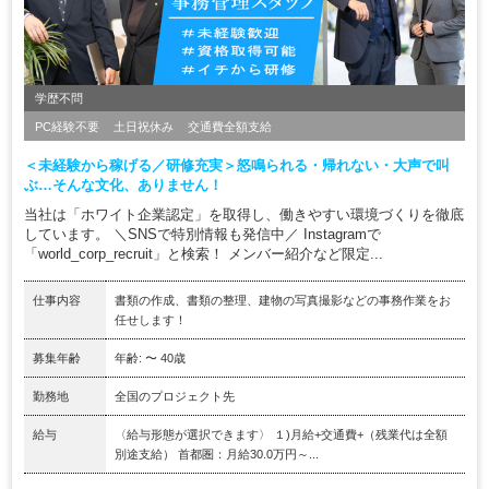
学歴不問
PC経験不要
土日祝休み
交通費全額支給
＜未経験から稼げる／研修充実＞怒鳴られる・帰れない・大声で叫
ぶ…そんな文化、ありません！
当社は「ホワイト企業認定」を取得し、働きやすい環境づくりを徹底
しています。 ＼SNSで特別情報も発信中／ Instagramで
「world_corp_recruit」と検索！ メンバー紹介など限定...
仕事内容
書類の作成、書類の整理、建物の写真撮影などの事務作業をお
任せします！
募集年齢
年齢: 〜 40歳
勤務地
全国のプロジェクト先
給与
〈給与形態が選択できます〉 １)月給+交通費+（残業代は全額
別途支給） 首都圏：月給30.0万円～...