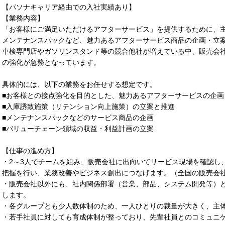
【パソナキャリア経由での入社実績あり】
【業務内容】
「お客様にご満足いただけるアフターサービス」を提供するために、
メンテナンスパックなど、魅力あるアフターサービス商品の企画・立
車検専門店やガソリンスタンド等の競合他社が増えている中、販売会
の強化が急務となっています。
具体的には、以下の業務をお任せする想定です。
■お客様との接点強化を目的とした、魅力あるアフターサービスの企画
■入庫誘致施策（リテンション向上施策）の立案と推進
■メンテナンスパックなどのサービス商品の企画
■バリューチェーン領域の収益・利益計画の立案
【仕事の進め方】
・2～3人でチームを組み、販売会社に出向いてサービス現場を確認し
把握を行い、業務改善やビジネス創出につなげます。（全国の販売会
・販売会社以外にも、社内関係部署（営業、部品、システム開発等）
します。
・各グループとも少人数体制のため、一人ひとりの裁量が大きく、主
・若手社員に対しても育成体制が整っており、先輩社員とのコミュニ