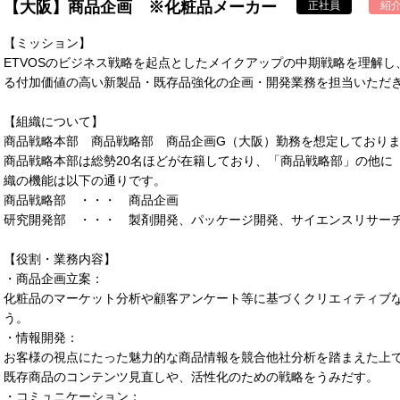
【大阪】商品企画 ※化粧品メーカー
正社員
紹
【ミッション】
ETVOSのビジネス戦略を起点としたメイクアップの中期戦略を理解し
る付加価値の高い新製品・既存品強化の企画・開発業務を担当いただ
【組織について】
商品戦略本部 商品戦略部 商品企画G（大阪）勤務を想定しており
商品戦略本部は総勢20名ほどが在籍しており、「商品戦略部」の他に
織の機能は以下の通りです。
商品戦略部 ・・・ 商品企画
研究開発部 ・・・ 製剤開発、パッケージ開発、サイエンスリサー
【役割・業務内容】
・商品企画立案：
化粧品のマーケット分析や顧客アンケート等に基づくクリエィティブ
う。
・情報開発：
お客様の視点にたった魅力的な商品情報を競合他社分析を踏まえた上
既存商品のコンテンツ見直しや、活性化のための戦略をうみだす。
・コミュニケーション：