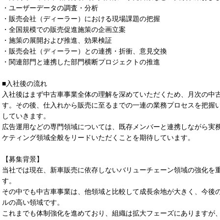
・ユーザーデータの調査・分析
・販売会社（ディーラー）における現場課題の把握
・全国規模での販売促進施策の企画立案
・施策の展開および推進、効果検証
・販売会社（ディーラー）との連携・折衝、意見交換
・関連部門と連携した部門横断プロジェクトの推進
■入社後の流れ
入社後はまず中古車事業全体の理解を深めていただくため、月次の中
す。その後、仕入れから販売に至るまでの一連の業務プロセスを把握
していきます。
広告運用などの専門領域については、既存メンバーと連携しながら実
ケティング領域全般をリードいただくことを期待しています。
【募集背景】
当社では現在、新車販売に依存しないバリューチェーン領域の強化を
す。
その中でも中古車事業は、他領域と比較して成長余地が大きく、今後
ルの高い領域です。
これまでも体制強化を進めており、組織は拡大フェーズにありますが、