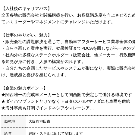
【入社後のキャリアパス】
全国各地の販売会社と関係構築を行い、お客様満足度を向上させるた
ていくリーダーやマネジメントにチャレンジいただけます。
【仕事のやりがい、魅力】
・販売会社の課題解決を通じて、自動車アフターサービス業界全体の
・自ら企画した案件を実行、効果検証までPDCAを回しながら一連の
・社内外の多様なステークホルダー（販売会社、他メーカー、行政機
る知見が身に付き、人脈の構築が図れます。
・自分たちの企画したサービスやシステムが形になり、実際に販売会
け、達成感と喜びを感じられます。
【企業の魅力ポイント】
★関西唯一の完成車メーカーとして関西圏で安定して働ける環境です
★ダイハツブランドだけでなくトヨタ/スバル/マツダにも車両を供給
★海外事業も好調でインドネシアやマレーシア…
勤務地
大阪府池田市
給与
経験・スキルに応じて変動します