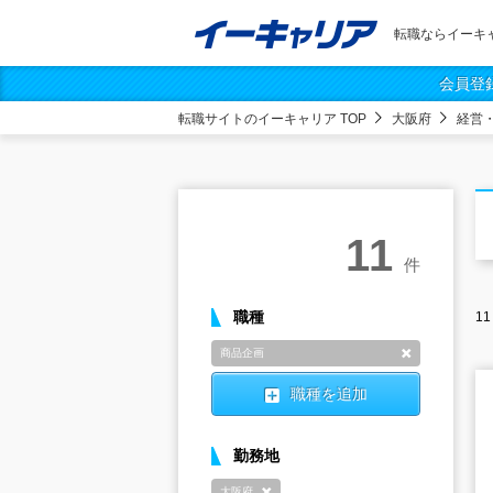
転職ならイーキ
会員登
転職サイトのイーキャリア TOP
大阪府
経営
11
件
職種
11
商品企画
削除
職種を追加
勤務地
大阪府