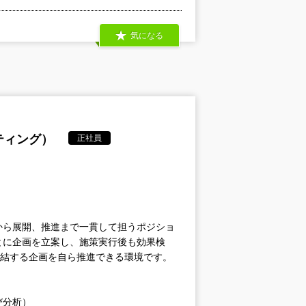
気になる
ティング）
正社員
。
から展開、推進まで一貫して担うポジショ
とに企画を立案し、施策実行後も効果検
直結する企画を自ら推進できる環境です。
び分析）