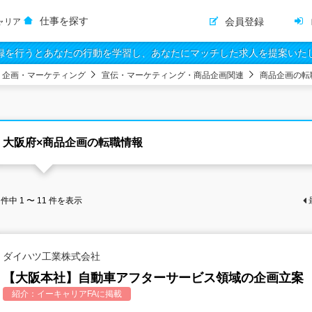
仕事を探す
会員登録
ャリア
録を行うとあなたの行動を学習し、あなたにマッチした求人を提案いた
・企画・マーケティング
宣伝・マーケティング・商品企画関連
商品企画の転
大阪府×商品企画の転職情報
件中
1 〜 11
件を表示
ダイハツ工業株式会社
【大阪本社】自動車アフターサービス領域の企画立案
紹介：
イーキャリアFA
に掲載