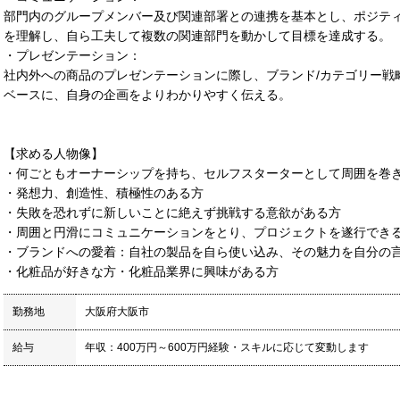
部門内のグループメンバー及び関連部署との連携を基本とし、ポジテ
を理解し、自ら工夫して複数の関連部門を動かして目標を達成する。
・プレゼンテーション：
社内外への商品のプレゼンテーションに際し、ブランド/カテゴリー戦
ベースに、自身の企画をよりわかりやすく伝える。
【求める人物像】
・何ごともオーナーシップを持ち、セルフスターターとして周囲を巻
・発想力、創造性、積極性のある方
・失敗を恐れずに新しいことに絶えず挑戦する意欲がある方
・周囲と円滑にコミュニケーションをとり、プロジェクトを遂行でき
・ブランドへの愛着：自社の製品を自ら使い込み、その魅力を自分の
・化粧品が好きな方・化粧品業界に興味がある方
勤務地
大阪府大阪市
給与
年収：400万円～600万円経験・スキルに応じて変動します