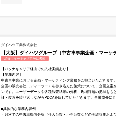
ダイハツ工業株式会社
【大阪】ダイハツグループ（中古車事業企画・マーケ
紹介：
イーキャリアFA
に掲載
【パソナキャリア経由での入社実績あり】
【業務内容】
中古車事業における企画・マーケティング業務をご担当いただきます
全国の販売会社（ディーラー）を巻き込んだ施策について、企画立案
ンです。ユーザーデータや各種調査結果の分析、現場課題の把握をも
証・改善を繰り返しながらPDCAを回していただきます。事業成長に
■具体的な業務内容例
・月次での中古車動向分析（仕入台数・小売台数などの実績収集およ