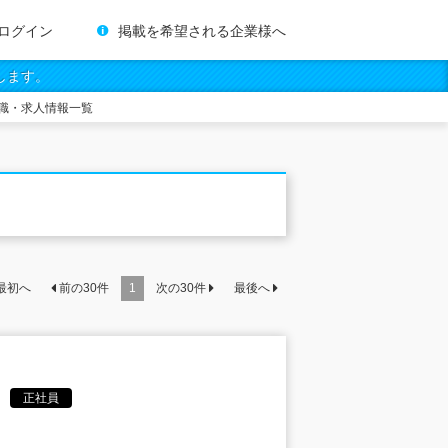
ログイン
掲載を希望される企業様へ
します。
職・求人情報一覧
最初へ
前の
30
件
1
次の
30
件
最後へ
正社員