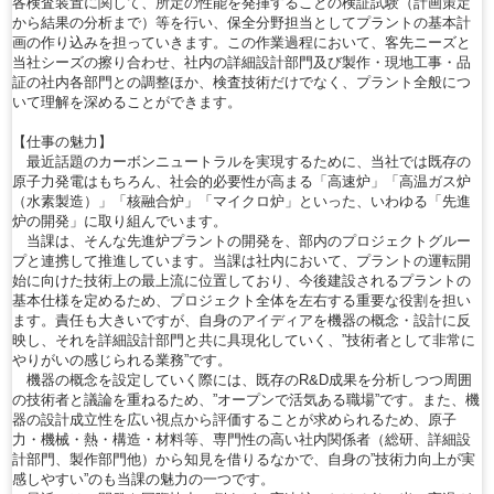
各検査装置に関して、所定の性能を発揮することの検証試験（計画策定
から結果の分析まで）等を行い、保全分野担当としてプラントの基本計
画の作り込みを担っていきます。この作業過程において、客先ニーズと
当社シーズの擦り合わせ、社内の詳細設計部門及び製作・現地工事・品
証の社内各部門との調整ほか、検査技術だけでなく、プラント全般につ
いて理解を深めることができます。
【仕事の魅力】
最近話題のカーボンニュートラルを実現するために、当社では既存の
原子力発電はもちろん、社会的必要性が高まる「高速炉」「高温ガス炉
（水素製造）」「核融合炉」「マイクロ炉」といった、いわゆる「先進
炉の開発」に取り組んでいます。
当課は、そんな先進炉プラントの開発を、部内のプロジェクトグルー
プと連携して推進しています。当課は社内において、プラントの運転開
始に向けた技術上の最上流に位置しており、今後建設されるプラントの
基本仕様を定めるため、プロジェクト全体を左右する重要な役割を担い
ます。責任も大きいですが、自身のアイディアを機器の概念・設計に反
映し、それを詳細設計部門と共に具現化していく、”技術者として非常に
やりがいの感じられる業務”です。
機器の概念を設定していく際には、既存のR&D成果を分析しつつ周囲
の技術者と議論を重ねるため、”オープンで活気ある職場”です。また、機
器の設計成立性を広い視点から評価することが求められるため、原子
力・機械・熱・構造・材料等、専門性の高い社内関係者（総研、詳細設
計部門、製作部門他）から知見を借りるなかで、自身の”技術力向上が実
感しやすい”のも当課の魅力の一つです。