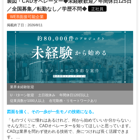
製図・CADオペレーター◆未経験歓迎／年間休日125日
／全国募集／転勤なし／学歴不問◆
正社員
WEB面接可能企業
掲載終了日：2026/8/11
業界未経験歓迎
U・Iターン歓迎
土日祝休み
年間休日120日以上
従業員数が1000人以上
在宅勤務・リモートワークあり
図面を描く、その一歩が一生モノの技術になる。
「ものづくりに憧れはあるけれど、何から始めていいか分からない」
そんな方にこそ、CADオペレーターを知ってほしいと思っています。
CADは業界を問わず使われる技術で、身につければ長く活躍できま
す。 ...