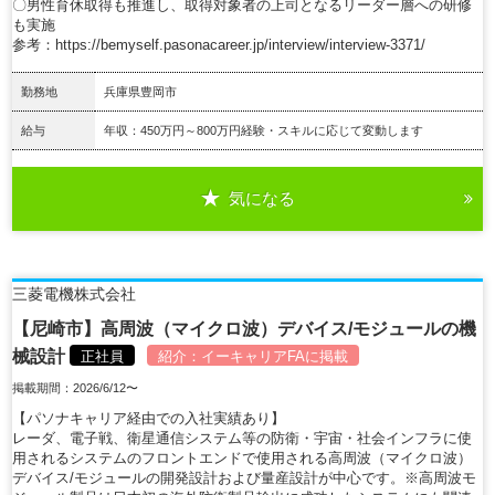
〇男性育休取得も推進し、取得対象者の上司となるリーダー層への研修
も実施
参考：https://bemyself.pasonacareer.jp/interview/interview-3371/
勤務地
兵庫県豊岡市
給与
年収：450万円～800万円経験・スキルに応じて変動します
気になる
詳細を見る
三菱電機株式会社
【尼崎市】高周波（マイクロ波）デバイス/モジュールの機
械設計
正社員
紹介：
イーキャリアFA
に掲載
掲載期間：2026/6/12〜
【パソナキャリア経由での入社実績あり】
レーダ、電子戦、衛星通信システム等の防衛・宇宙・社会インフラに使
用されるシステムのフロントエンドで使用される高周波（マイクロ波）
デバイス/モジュールの開発設計および量産設計が中心です。※高周波モ