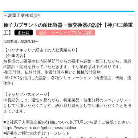
三菱重工業株式会社
原子力プラントの耐圧容器・熱交換器の設計【神戸/三菱重
工】
正社員
紹介：
イーキャリアFA
に掲載
掲載期間：2026/6/19〜
【パソナキャリア経由での入社実績あり】
【仕事内容】
お客様のご要望や社内関係部門からの要求を調整・整理しながら、機器
の設計・開発を行っていただきます。主な業務は以下の通りです。
-耐圧計算、伝熱計算、耐震計算を用いた機械設計業務
-3D-CADを活用した設計、各種シミュレーション（構造強度、伝熱、流
体等）
【キャリアパスイメージ】
中長期的には、適性を見ながら、特定製品・技術分野のスペシャリスト
として活躍いただくことや、設計取り纏めとして活躍いただくことを考
えています。
■当社原子力事業全般の詳細について以下URLから是非ご確認ください。
https://www.mhi.com/jp/business/nuclear
■応募をご検討の方向けリーフレット