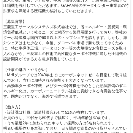
北米市場、東南アジア市場、中東市場等の主力ターボ冷凍機に搭載する
圧縮機を設計していただきます。GAFAM等のデータセンター事業者の特
殊要求を満足する圧縮機の検討もしていただきます。
【募集背景】
三菱重工サーマルシステムズ株式会社では、省エネルギー・脱炭素・環
境負荷低減という社会ニーズに対応する製品展開を行っており、弊社の
ターボ冷凍機は国内で60％以上のトップシェアを誇ります。しかし、海
外シェアはまだ少なく、今後、グローバル市場で勝ち残ってゆくため
に、特に半導体工場、データセンター等の大規模なお客様ニーズを取り
入れながら、三菱重工の技術で高性能なターボ冷凍機に適した圧縮機の
設計開発ができる方を急ぎ募集しています。
【仕事の魅力・やりがい】
・MHIグループでは2040年までにカーボンネットゼロを目指して取り組
んでおり、当社に期待される役割りも大きくなっています。
・高効率ターボ冷凍機、及びターボ冷凍機を中心とした熱源設備の省エ
ネルギー化は、カーボンニュートラル社会に貢献できる有意義な仕事で
す。国内だけでなく、海外で活躍できます。
【働き方】
・設計課は社員、派遣社員合わせて51名が在席しています。
社員のうち、20代から60代まで幅広く、平均年齢は37歳です。
・うち最近2年で加わられたキャリア採用の方は5名おられます。
明るい職場作りを意識しており、日々闊達な意見のやり取りがされてい