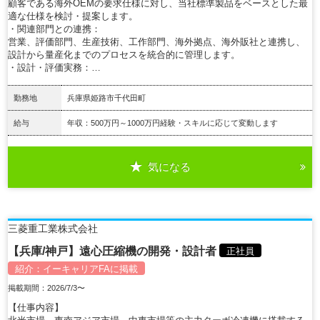
顧客である海外OEMの要求仕様に対し、当社標準製品をベースとした最
適な仕様を検討・提案します。
・関連部門との連携：
営業、評価部門、生産技術、工作部門、海外拠点、海外販社と連携し、
設計から量産化までのプロセスを統合的に管理します。
・設計・評価実務：…
勤務地
兵庫県姫路市千代田町
給与
年収：500万円～1000万円経験・スキルに応じて変動します
気になる
詳細を見る
三菱重工業株式会社
【兵庫/神戸】遠心圧縮機の開発・設計者
正社員
紹介：
イーキャリアFA
に掲載
掲載期間：2026/7/3〜
【仕事内容】