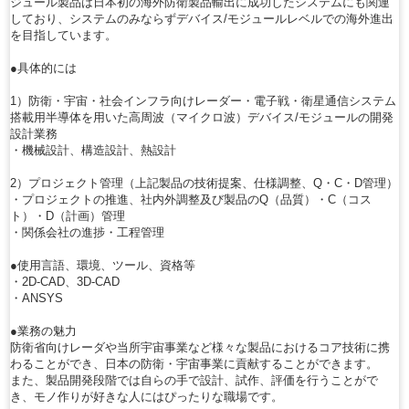
ジュール製品は日本初の海外防衛製品輸出に成功したシステムにも関連
しており、システムのみならずデバイス/モジュールレベルでの海外進出
を目指しています。
●具体的には
1）防衛・宇宙・社会インフラ向けレーダー・電子戦・衛星通信システム
搭載用半導体を用いた高周波（マイクロ波）デバイス/モジュールの開発
設計業務
・機械設計、構造設計、熱設計
2）プロジェクト管理（上記製品の技術提案、仕様調整、Q・C・D管理）
・プロジェクトの推進、社内外調整及び製品のQ（品質）・C（コス
ト）・D（計画）管理
・関係会社の進捗・工程管理
●使用言語、環境、ツール、資格等
・2D-CAD、3D-CAD
・ANSYS
●業務の魅力
防衛省向けレーダや当所宇宙事業など様々な製品におけるコア技術に携
わることができ、日本の防衛・宇宙事業に貢献することができます。
また、製品開発段階では自らの手で設計、試作、評価を行うことがで
き、モノ作りが好きな人にはぴったりな職場です。