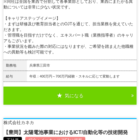
※同社は全国を東西で分割して各事業部としており、東西にまたがる異
動については非常に少ない状況です。
【キャリアステップイメージ】
・まずは研修及び教育担当者とのOJTを通じて、担当業務を覚えていた
だきます。
・管理職を目指すだけでなく、エキスパート職（業務指導者）のキャリ
アもございます。
・事業状況を鑑みた際の対応にはなりますが、ご希望を踏まえた他職種
への異動等も検討可能です。
勤務地
兵庫県三田市
給与
年収：400万円～700万円経験・スキルに応じて変動します
気になる
詳細を見る
株式会社カネカ
【豊岡】太陽電池事業におけるICT/自動化等の技術開発