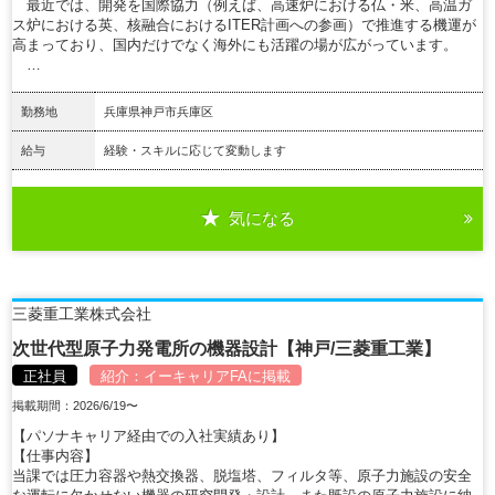
最近では、開発を国際協力（例えば、高速炉における仏・米、高温ガ
ス炉における英、核融合におけるITER計画への参画）で推進する機運が
高まっており、国内だけでなく海外にも活躍の場が広がっています。
…
勤務地
兵庫県神戸市兵庫区
給与
経験・スキルに応じて変動します
気になる
詳細を見る
三菱重工業株式会社
次世代型原子力発電所の機器設計【神戸/三菱重工業】
正社員
紹介：
イーキャリアFA
に掲載
掲載期間：2026/6/19〜
【パソナキャリア経由での入社実績あり】
【仕事内容】
当課では圧力容器や熱交換器、脱塩塔、フィルタ等、原子力施設の安全