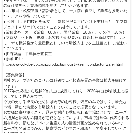
●半年～1年後：一部開発案件にも関与し、専門技術の習得および開発機
の設計業務へと業務領域を拡大していただきます。
●～2年目：検査装置の設計者として、一人前に自立して業務を推進いた
だくことを期待しています。
●～3年目：専門技術を確立し、新規開発装置における主担当としてプロ
ジェクトをリードいただくことを期待しています。
●業務比率：オーダ業務（60％）、開発業務（20％）、その他（20％）
●プロジェクト例、規模：お客様の新規要求に対応した新型装置につい
て、デモ機開発から量産機としての市場投入までを主担当として推進い
ただきます。
●担当製品：半導体検査装置
●参考URL：
https://www.kobelco.co.jp/products/industry/semiconductor/wafer.html
【募集背景】
同社グループ会社のコベルコ科研ウェハ検査装置の事業は拡大を続けて
います。
2017年の規模から現状2倍以上に成長しており、2030年には4倍以上に拡
大していく見込みです。
今後の更なる成長のためには既存のお客様、装置のみではなく、新たな
市場、新たな装置を市場投入していくことが必要となっています。
お客様に寄り添うこと、迅速な対応を求められる市場において、ニーズ
の把握と新製品の開発が急務となっています。市場ではSiCに代表される
新材料や、新たなデバイス生産方式の量産計画が進められている中で、
ニーズを的確につかみ、提案型のビジネスへ組織として変革していくこ