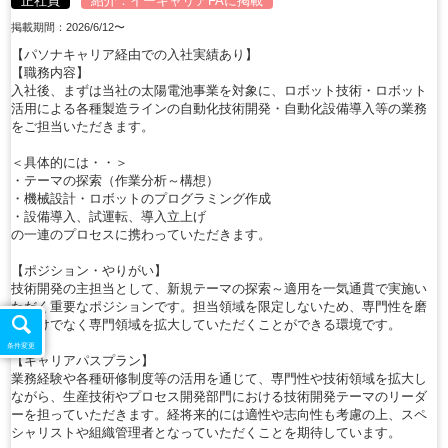
正社員
紹介：
イーキャリアFA
に掲載
掲載期間：2026/6/12〜
【パソナキャリア経由での入社実績あり】
【職務内容】
入社後、まずは当社の太陽電池事業を対象に、ロボット技術・ロボット
活用による各種製造ラインの自動化技術開発・自動化設備導入等の業務
をご担当いただきます。
＜具体的には・・＞
・テーマの探索（作業分析～構想）
・機械設計・ロボットのプログラミング作成
・設備導入、試運転、導入立上げ
の一連のプロセスに携わっていただきます。
【ポジション・やりがい】
技術開発の主担当として、新規テーマの探索～適用を一気通貫で実施い
ただく重要なポジションです。担当領域を限定しないため、専門性を磨
くだけでなく専門領域を拡大していただくことができる環境です。
条件変更
【キャリアパスプラン】
業務経験や各種研修制度等の活用を通じて、専門性や技術領域を拡大し
ながら、生産技術やプロセス開発部門における技術開発テーマのリーダ
ーを担っていただきます。経将来的には適性や志向性も考慮の上、スペ
シャリストや組織管理者となっていただくことを期待しています。