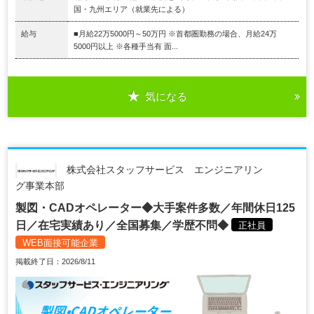
国・九州エリア（就業先による）
給与
■月給22万5000円～50万円 ※首都圏勤務の場合、月給24万
5000円以上 ※各種手当有 面...
気になる
株式会社スタッフサービス エンジニアリン
グ事業本部
製図・CADオペレーター◆大手案件多数／年間休日125
日／在宅実績あり／全国募集／学歴不問◆
正社員
WEB面接可能企業
掲載終了日：2026/8/11