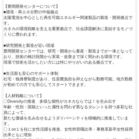
【豊岡開発センターについて】
■環境・再エネ分野の中核拠点
太陽電池を中心とした再生可能エネルギー関連製品の製造・開発拠点で
す。
カネカの環境戦略を支える重要拠点で、社会課題解決に直結するモノづ
くりに携われます。
■研究開発と製造が近い現場
豊岡開発センターでは、研究・開発から量産・製造までが一体となって
おり、技術の検討段階から実装・改善まで深く関われる環境です。
現場で技術を活かしたい方には特にやりがいのある拠点です。
■生活面も安心のサポート体制
社宅・独身寮制度があり、住居費負担を抑えながら勤務可能。地方勤務
が初めての方でも安心してスタートできます。
【人材戦略について】
〇Diversityの推進 多様な個性がカネカならでは！を生み出す
年齢・性別・国籍といった属性を問わず異なるタレントを持つ多彩な社
員によって、
新たな価値を生み出せるようダイバーシティを積極的に推進していま
す。
〇１on１を柱に女性活躍を推進、女性幹部職比率・事務系新卒女性採用
比率ともに増加