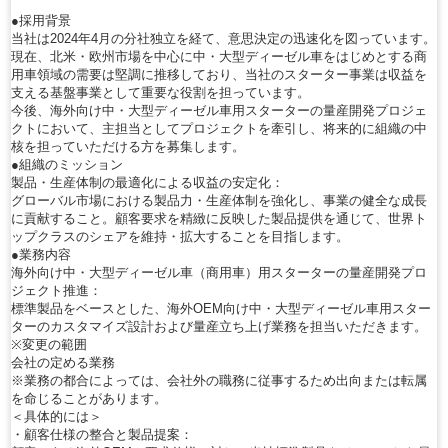
●採用背景
当社は2024年4月の分社独立を経て、意思決定の迅速化を図っています。
現在、北米・欧州市場を中心に中・大型ディーゼル車をはじめとする商
用車領域の需要は堅調に推移しており、当社のスターター事業は収益を
支える基盤事業として重要な役割を担っています。
今後、海外向け中・大型ディーゼル車用スターターの量産開発プロジェ
クトにおいて、主担当としてプロジェクトを牽引し、将来的に組織の中
核を担っていただける方を募集します。
●組織のミッション
製品・生産体制の最適化による収益の安定化：
グローバル市場における製品力・生産体制を強化し、事業の健全な成長
に貢献すること。顧客要求を精緻に反映した製品提供を通じて、世界ト
ップクラスのシェアを維持・拡大することを目指します。
●業務内容
海外向け中・大型ディーゼル車（商用車）用スターターの量産開発プロ
ジェクト推進：
標準製品をベースとした、海外OEM向け中・大型ディーゼル車用スター
ターのカスタマイズ設計および量産立ち上げ業務を担当いただきます。
※変更の範囲
会社の定める業務
※業務の都合によっては、会社外の職務に従事するため出向または転属
を命じることがあります。
＜具体的には＞
・顧客仕様の整合と製品提案：