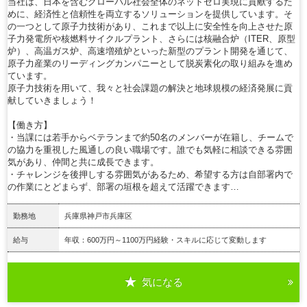
当社は、日本を含むグローバル社会全体のネットゼロ実現に貢献するた
めに、経済性と信頼性を両立するソリューションを提供しています。そ
の一つとして原子力技術があり、これまで以上に安全性を向上させた原
子力発電所や核燃料サイクルプラント、さらには核融合炉（ITER、原型
炉）、高温ガス炉、高速増殖炉といった新型のプラント開発を通じて、
原子力産業のリーディングカンパニーとして脱炭素化の取り組みを進め
ています。
原子力技術を用いて、我々と社会課題の解決と地球規模の経済発展に貢
献していきましょう！
【働き方】
・当課には若手からベテランまで約50名のメンバーが在籍し、チームで
の協力を重視した風通しの良い職場です。誰でも気軽に相談できる雰囲
気があり、仲間と共に成長できます。
・チャレンジを後押しする雰囲気があるため、希望する方は自部署内で
の作業にとどまらず、部署の垣根を超えて活躍できます…
勤務地
兵庫県神戸市兵庫区
給与
年収：600万円～1100万円経験・スキルに応じて変動します
気になる
詳細を見る