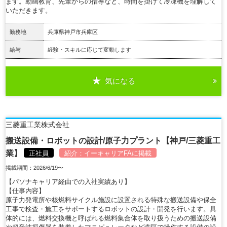
ます。動画教育、先輩からの指導など、時間を掛けて冷凍機を理解して
いただきます。
勤務地
兵庫県神戸市兵庫区
給与
経験・スキルに応じて変動します
気になる
詳細を見る
三菱重工業株式会社
搬送設備・ロボットの設計/原子力プラント【神戸/三菱重工
業】
正社員
紹介：
イーキャリアFA
に掲載
掲載期間：2026/6/19〜
【パソナキャリア経由での入社実績あり】
【仕事内容】
原子力発電所や核燃料サイクル施設に設置される特殊な搬送設備や保全
工事で検査・施工をサポートするロボットの設計・開発を行います。具
体的には、燃料交換機と呼ばれる燃料集合体を取り扱うための搬送設備