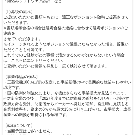
・組込みソフトウェア設計 など
【応募後の流れ】
ご提出いただいた書類をもとに、適正なポジションを随時ご提案させて
いただきます。
※書類選考合格の場合は選考合格の連絡に合わせて選考ポジションのご
連絡を
させていただきます。
※イメージされるようなポジションで通過とならなかった場合、辞退い
ただくことも可能です。
これまでのご経験がどの職種で活かせるのかが分からないという場合
は、こちらにエントリーください。
ご登録いただいた情報を拝見し、広く検討させて頂きます。
【事業/製品の強み】
・三菱電機100％出資の安定した事業基盤の中で長期的な就業をしやすい
環境です。
・国の防衛体制強化により、今後はさらなる事業拡大が見込まれます。
※防衛産業の今後：「2027年度までに防衛費の総額を43兆円」へ増やす
政府方針を受け、防衛省からメーカーへ発注が増加。発注時に見積もる
企業利益率も、従来の8％から最大15％に引き上げられ、市場拡大、成長
産業への転換が期待される領域です。
【転勤について】
・当面予定はございません。