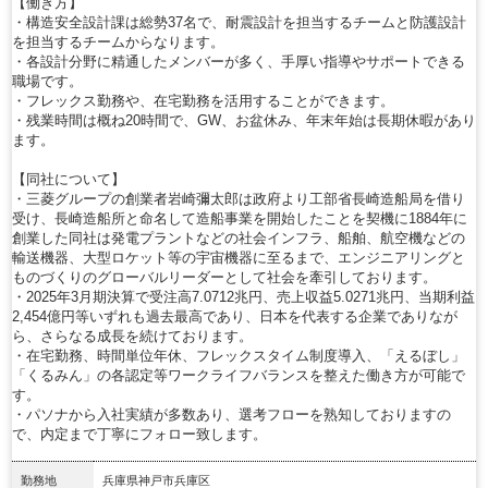
【働き方】
・構造安全設計課は総勢37名で、耐震設計を担当するチームと防護設計
を担当するチームからなります。
・各設計分野に精通したメンバーが多く、手厚い指導やサポートできる
職場です。
・フレックス勤務や、在宅勤務を活用することができます。
・残業時間は概ね20時間で、GW、お盆休み、年末年始は長期休暇があり
ます。
【同社について】
・三菱グループの創業者岩崎彌太郎は政府より工部省長崎造船局を借り
受け、長崎造船所と命名して造船事業を開始したことを契機に1884年に
創業した同社は発電プラントなどの社会インフラ、船舶、航空機などの
輸送機器、大型ロケット等の宇宙機器に至るまで、エンジニアリングと
ものづくりのグローバルリーダーとして社会を牽引しております。
・2025年3月期決算で受注高7.0712兆円、売上収益5.0271兆円、当期利益
2,454億円等いずれも過去最高であり、日本を代表する企業でありなが
ら、さらなる成長を続けております。
・在宅勤務、時間単位年休、フレックスタイム制度導入、「えるぼし」
「くるみん」の各認定等ワークライフバランスを整えた働き方が可能で
す。
・パソナから入社実績が多数あり、選考フローを熟知しておりますの
で、内定まで丁寧にフォロー致します。
勤務地
兵庫県神戸市兵庫区