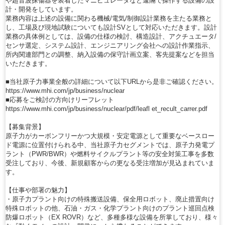
や超音波探傷器を装着したマニピュレータなど遠隔で操作する設備の設
計・開発をしています。
業務内容は上述の設備に関わる機械/電気/制御設計業務を主たる業務と
し、工場及び現地試験についても設計SVとして対応いただきます。設計
業務の具体例としては、設備の仕様の検討、構造設計、アクチュエータ/
センサ選定、システム設計、エンジニアリング会社への設計作業指示、
所内関連部門との調整、納入設備の保守計画立案、客先提案などを担当
いただきます。
■当社原子力事業全般の詳細について以下URLから是非ご確認ください。
https://www.mhi.com/jp/business/nuclear
■応募をご検討の方向けリーフレット
https://www.mhi.com/jp/business/nuclear/pdf/leafl et_recult_carrer.pdf
【募集背景】
原子力がカーボンフリーかつ大規模・安定電源として重要なベースロー
ド電源に位置付けられる中、当社原子力セグメントでは、原子力発電プ
ラント（PWR/BWR）や燃料サイクルプラント等の安全対策工事を多数
受注しており、今後、新規顧客からの更なる受注増加が見込まれていま
す。
【仕事や部署の魅力】
・原子力プラント向けの特殊搬送設備、保全用ロボット、廃止措置向け
特殊ロボットの他、石油・ガス・化学プラント向けのプラント巡回点検
防爆ロボット（EX ROVR）など、多種多様な設備を所掌しており、様々