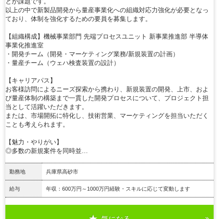
とが課題です。
以上の中で新製品開発から量産事業化への組織対応力強化が必要となっ
ており、体制を強化するための要員を募集します。
【組織構成】機械事業部門 先端プロセスユニット 新事業推進部 半導体
事業化推進室
・開発チーム（開発・マーケティング業務/新規装置の計画）
・量産チーム（ウェハ検査装置の設計）
【キャリアパス】
お客様訪問によるニーズ探索から携わり、新規装置の開発、上市、およ
び量産体制の構築まで一貫した開発プロセスについて、プロジェクト担
当として活躍いただきます。
または、市場開拓に特化し、技術営業、マーケティングを担当いただく
ことも考えられます。
【魅力・やりがい】
◎多数の新規案件を同時並…
勤務地
兵庫県高砂市
給与
年収：600万円～1000万円経験・スキルに応じて変動します
気になる
詳細を見る