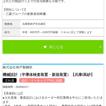
上司との相談のうえでの在宅勤務も可能です。
【同社について】
・三菱グループの創業者岩崎彌…
勤務地
兵庫県神戸市兵庫区
給与
年収：600万円～1100万円経験・スキルに応じて変動します
気になる
詳細を見る
株式会社神戸製鋼所
機械設計（半導体検査装置・新規装置）【兵庫/高砂】
正社員
紹介：
イーキャリアFA
に掲載
掲載期間：2026/6/12〜
【具体的には】
●入社直後：量産設計におけるオーダー対応業務を中心にご担当いただき
ます。