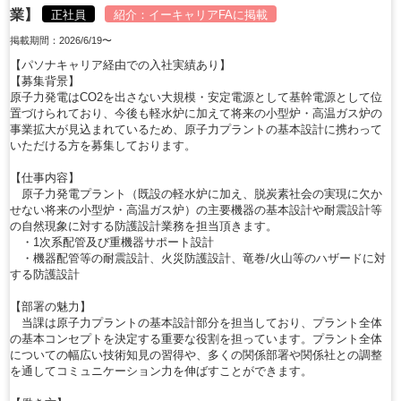
業】
正社員
紹介：
イーキャリアFA
に掲載
掲載期間：2026/6/19〜
【パソナキャリア経由での入社実績あり】
【募集背景】
原子力発電はCO2を出さない大規模・安定電源として基幹電源として位
置づけられており、今後も軽水炉に加えて将来の小型炉・高温ガス炉の
事業拡大が見込まれているため、原子力プラントの基本設計に携わって
いただける方を募集しております。
【仕事内容】
原子力発電プラント（既設の軽水炉に加え、脱炭素社会の実現に欠か
せない将来の小型炉・高温ガス炉）の主要機器の基本設計や耐震設計等
の自然現象に対する防護設計業務を担当頂きます。
・1次系配管及び重機器サポート設計
・機器配管等の耐震設計、火災防護設計、竜巻/火山等のハザードに対
する防護設計
【部署の魅力】
当課は原子力プラントの基本設計部分を担当しており、プラント全体
の基本コンセプトを決定する重要な役割を担っています。プラント全体
についての幅広い技術知見の習得や、多くの関係部署や関係社との調整
を通してコミュニケーション力を伸ばすことができます。