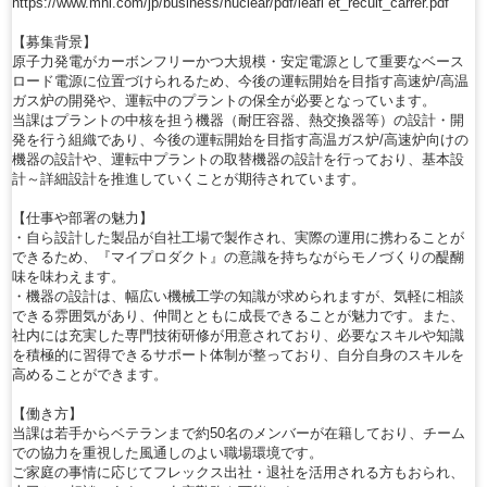
https://www.mhi.com/jp/business/nuclear/pdf/leafl et_recult_carrer.pdf
【募集背景】
原子力発電がカーボンフリーかつ大規模・安定電源として重要なベース
ロード電源に位置づけられるため、今後の運転開始を目指す高速炉/高温
ガス炉の開発や、運転中のプラントの保全が必要となっています。
当課はプラントの中核を担う機器（耐圧容器、熱交換器等）の設計・開
発を行う組織であり、今後の運転開始を目指す高温ガス炉/高速炉向けの
機器の設計や、運転中プラントの取替機器の設計を行っており、基本設
計～詳細設計を推進していくことが期待されています。
【仕事や部署の魅力】
・自ら設計した製品が自社工場で製作され、実際の運用に携わることが
できるため、『マイプロダクト』の意識を持ちながらモノづくりの醍醐
味を味わえます。
・機器の設計は、幅広い機械工学の知識が求められますが、気軽に相談
できる雰囲気があり、仲間とともに成長できることが魅力です。また、
社内には充実した専門技術研修が用意されており、必要なスキルや知識
を積極的に習得できるサポート体制が整っており、自分自身のスキルを
高めることができます。
【働き方】
当課は若手からベテランまで約50名のメンバーが在籍しており、チーム
での協力を重視した風通しのよい職場環境です。
ご家庭の事情に応じてフレックス出社・退社を活用される方もおられ、