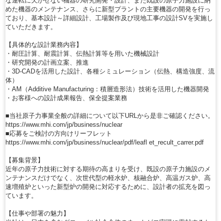
な運転に欠かせない機器の研究開発・設計、また既設の原子力施設に納
めた機器のメンテナンス、さらに新型プラントの主要機器の開発を行っ
ており、基本設計～詳細設計、工場製作及び現地工事の設計SVを実施し
ていただきます。
【具体的な設計業務内容】
・耐圧計算、耐震計算、伝熱計算等を用いた機械設計
・研究開発の計画立案、推進
・3D-CADを活用した設計、各種シミュレーション（伝熱、構造強度、流
体）
・AM（Additive Manufacturing：積層造形法）技術を活用した機器開発
・お客様への設計成果報告、保全提案業務
■当社原子力事業全般の詳細について以下URLから是非ご確認ください。
https://www.mhi.com/jp/business/nuclear
■応募をご検討の方向けリーフレット
https://www.mhi.com/jp/business/nuclear/pdf/leafl et_recult_carrer.pdf
【募集背景】
近年の原子力技術に対する期待の高まりを受け、既設の原子力施設のメ
ンテナンスだけでなく、次世代型の軽水炉、核融合炉、高温ガス炉、高
速増殖炉といった新型炉の開発に対応するために、設計者の拡充を図っ
ています。
【仕事や部署の魅力】