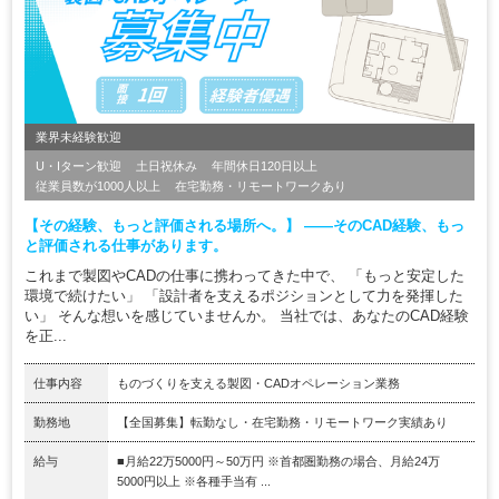
業界未経験歓迎
U・Iターン歓迎
土日祝休み
年間休日120日以上
従業員数が1000人以上
在宅勤務・リモートワークあり
【その経験、もっと評価される場所へ。】 ――そのCAD経験、もっ
と評価される仕事があります。
これまで製図やCADの仕事に携わってきた中で、 「もっと安定した
環境で続けたい」 「設計者を支えるポジションとして力を発揮した
い」 そんな想いを感じていませんか。 当社では、あなたのCAD経験
を正...
仕事内容
ものづくりを支える製図・CADオペレーション業務
勤務地
【全国募集】転勤なし・在宅勤務・リモートワーク実績あり
給与
■月給22万5000円～50万円 ※首都圏勤務の場合、月給24万
5000円以上 ※各種手当有 ...