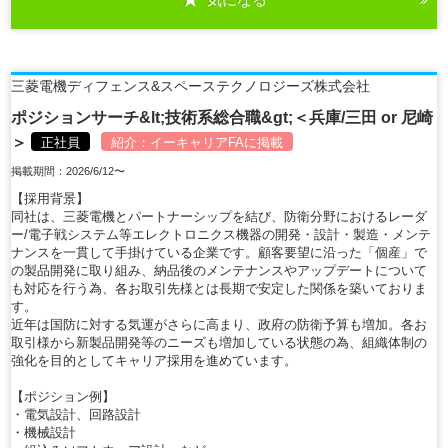
三菱電機ディフェンス&スペーステクノロジーズ株式会社
ポジションサーチ&lt;技術系総合職&gt;＜兵庫/三田 or 尼崎
＞
正社員
紹介：
イーキャリアFA
に掲載
掲載期間：2026/6/12〜
【採用背景】
同社は、三菱電機とパートナーシップを結び、防衛分野におけるレーダ
ー/電子戦システム等エレクトロニクス機器の開発・設計・製造・メンテ
ナンスを一貫して手掛けている企業です。顧客要望に沿った「個産」で
の製品開発に取り組み、納品後のメンテナンスやアップデートについて
も対応を行う為、各お取引先様とは長期で安定した関係を築いておりま
す。
近年は国防に対する気運がさらに高まり、政府の防衛予算も増加。各お
取引様から新製品開発等のニーズも増加している状態の為、組織体制の
強化を目的としてキャリア採用を進めています。
【ポジション例】
・電気設計、回路設計
・機械設計