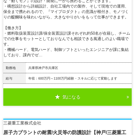
な『動くモノ』の設計・開発に一から携わることができます。
・構想設計から詳細設計、自社工場内での製作、そして現地での運用、
保全まで携われるので、『マイプロダクト』の意識が根付き、モノづく
りの醍醐味を味わいながら、大きなやりがいをもって仕事ができます。
【働き方】
・燃料取扱装置設計課/保全装置設計課それぞれ約50名が在籍し、チーム
での仕事をモットーとしておりなんでも相談できる風通しのよい職場で
す。
・機械ハード、電気ハード、制御ソフトといったエンジニアが課に集結
しており、課内でゼ…
勤務地
兵庫県神戸市兵庫区
給与
年収：600万円～1100万円経験・スキルに応じて変動します
気になる
詳細を見る
三菱重工業株式会社
原子力プラントの耐震/火災等の防護設計【神戸/三菱重工