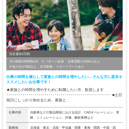
完全週休2日制
月の残業20時間以内
U・Iターン歓迎
従業員数が1000人以上
中途入社が5割以上
在宅勤務・リモートワークあり
仕事の時間を減らして家族との時間を増やしたい…そんな方に是非オ
ススメしたいお仕事です！
★家族との時間を増やすために転職したい方、歓迎します
････････････････････････････････････････････････････ ■土日
祝日にしっかり休めるため、家族と...
仕事内容
自動車などの製品開発における設計、CADオペレーション、実
験、シミュレーション、評価、解析業務など
勤務地
北海道・東北・北陸・甲信越・関東・東海・関西・中国・四