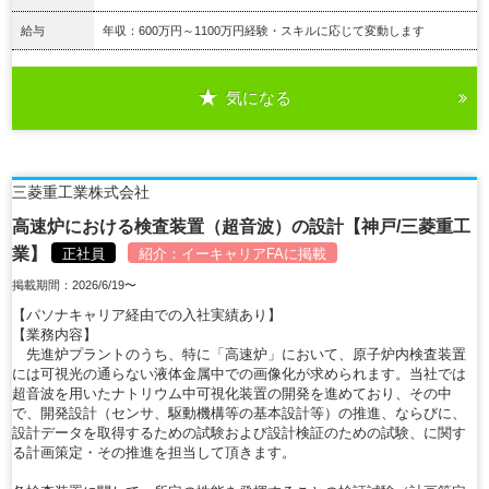
給与
年収：600万円～1100万円経験・スキルに応じて変動します
気になる
詳細を見る
三菱重工業株式会社
高速炉における検査装置（超音波）の設計【神戸/三菱重工
業】
正社員
紹介：
イーキャリアFA
に掲載
掲載期間：2026/6/19〜
【パソナキャリア経由での入社実績あり】
【業務内容】
先進炉プラントのうち、特に「高速炉」において、原子炉内検査装置
には可視光の通らない液体金属中での画像化が求められます。当社では
超音波を用いたナトリウム中可視化装置の開発を進めており、その中
で、開発設計（センサ、駆動機構等の基本設計等）の推進、ならびに、
設計データを取得するための試験および設計検証のための試験、に関す
る計画策定・その推進を担当して頂きます。