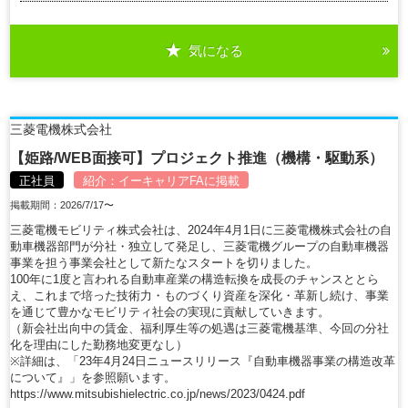
気になる
三菱電機株式会社
【姫路/WEB面接可】プロジェクト推進（機構・駆動系）
正社員
紹介：
イーキャリアFA
に掲載
掲載期間：2026/7/17〜
三菱電機モビリティ株式会社は、2024年4月1日に三菱電機株式会社の自
動車機器部門が分社・独立して発足し、三菱電機グループの自動車機器
事業を担う事業会社として新たなスタートを切りました。
100年に1度と言われる自動車産業の構造転換を成長のチャンスととら
え、これまで培った技術力・ものづくり資産を深化・革新し続け、事業
を通じて豊かなモビリティ社会の実現に貢献していきます。
（新会社出向中の賃金、福利厚生等の処遇は三菱電機基準、今回の分社
化を理由にした勤務地変更なし）
※詳細は、「23年4月24日ニュースリリース『自動車機器事業の構造改革
について』」を参照願います。
https://www.mitsubishielectric.co.jp/news/2023/0424.pdf