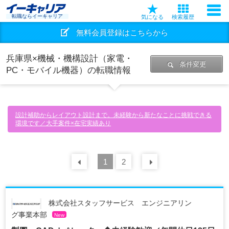
転職ならイーキャリア
気になる
検索履歴
無料会員登録はこちらから
兵庫県×機械・機構設計（家電・
条件変更
PC・モバイル機器）の転職情報
設計補助からレイアウト設計まで。未経験から新たなことに挑戦できる
環境です／大手案件×在宅実績あり
前の
1
30
2
件
次の
30
件
株式会社スタッフサービス エンジニアリン
グ事業本部
New