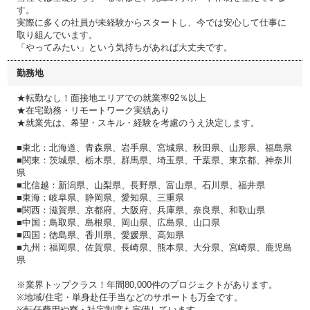
す。
実際に多くの社員が未経験からスタートし、今では安心して仕事に
取り組んでいます。
「やってみたい」という気持ちがあれば大丈夫です。
勤務地
★転勤なし！面接地エリアでの就業率92％以上
★在宅勤務・リモートワーク実績あり
★就業先は、希望・スキル・経験を考慮のうえ決定します。
■東北：北海道、青森県、岩手県、宮城県、秋田県、山形県、福島県
■関東：茨城県、栃木県、群馬県、埼玉県、千葉県、東京都、神奈川
県
■北信越：新潟県、山梨県、長野県、富山県、石川県、福井県
■東海：岐阜県、静岡県、愛知県、三重県
■関西：滋賀県、京都府、大阪府、兵庫県、奈良県、和歌山県
■中国：鳥取県、島根県、岡山県、広島県、山口県
■四国：徳島県、香川県、愛媛県、高知県
■九州：福岡県、佐賀県、長崎県、熊本県、大分県、宮崎県、鹿児島
県
※業界トップクラス！年間80,000件のプロジェクトがあります。
※地域/住宅・単身赴任手当などのサポートも万全です。
※転任費用や寮・社宅制度も完備しています。