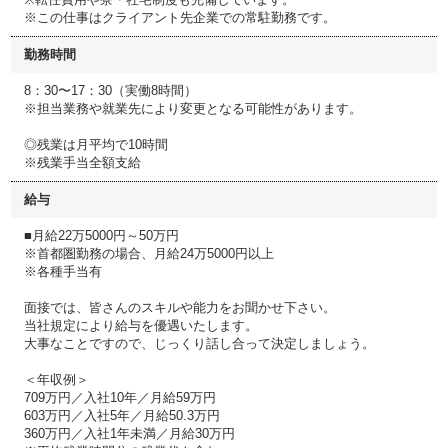
※この仕事はクライアント先企業での常駐勤務です。
勤務時間
8：30〜17：30（実働8時間）
※担当業務や就業先により変更となる可能性があります。
◎残業は月平均で10時間
※残業手当全額支給
給与
■月給22万5000円～50万円
※首都圏勤務の場合、月給24万5000円以上
※各種手当有
面接では、皆さんのスキルや能力をお聞かせ下さい。
当社規定により給与を優遇いたします。
大事なことですので、じっくり話し合って決定しましょう。
＜年収例＞
709万円／入社10年／月給59万円
603万円／入社5年／月給50.3万円
360万円／入社1年未満／月給30万円