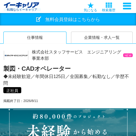
転職ならイーキャリア
気になる
検索履歴
無料会員登録はこちらから
仕事情報
企業情報・求人一覧
株式会社スタッフサービス エンジニアリング
NEW
事業本部
製図・CADオペレーター
◆未経験歓迎／年間休日125日／全国募集／転勤なし／学歴不
問
正社員
掲載終了日：
2026/8/11