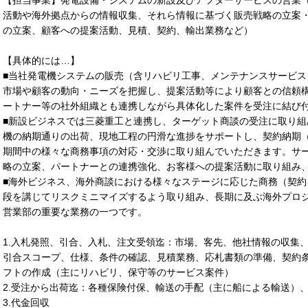
活動や海外拠点からの情報収集、それら情報に基づく販売戦略の立案・
の立案、顧客への提案活動、見積、契約、輸出業務など）
【具体的には…】
■当社発電機システムの販売（含リハビリ工事、メンテナンスサービス
市場や顧客の動向・ニーズを把握し、提案活動等により顧客との信頼
ートナー等の社外組織とも連携しながら具体化した案件を受注に結び
■新設ビジネスでは三菱重工と連携し、ターゲット商談の受注に取り
機の納期通りの出荷、現地工程の円滑な進捗をサポートし、契約納期
期間中の様々な商務事項の対応・交渉に取り組んでいただきます。サ
略の立案、パートナーとの連携強化、お客様への提案活動に取り組み
■海外ビジネス、海外商談における様々なステージに応じた商務（契
段を講じてリスクミニマイズするよう取り組み、長期に及ぶ海外プロ
営業部の重要な業務の一つです。
1.入札発照、引合、入札、注文受領迄：市場、客先、他社情報の収集
引合スコープ、仕様、条件の確認、見積業務、応札書類の準備、契約条
フトの作成（主にリハビリ、保守等のサービス案件）
2.受注から出荷迄：各種保険付保、輸送の手配（主に船による輸送）、
3.代金回収