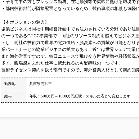
・子育て中の方もフレックス勤務、在宅勤務等で柔軟に働ける環境で
・部内技術部門が隣接配置となっているため、技術事項の相談も気軽
【本ポジションの魅力】
協業ビジネスは同社中期経営計画中でも注力されている分野であり注
の一つであるGTCC事業部で、同社のリソース制約を超えてビジネス
トし、同社の技術力で世界の電力供給・脱炭素への貢献が可能となりま
業パートナーとの協業ビジネスの拡大もあり、近年は世界シェアで常
また海外営業ですので、毎日ニュースで飛び交う世界情勢や経済状況
多く、臨場感あふれた仕事に携われるのも醍醐味の一つです。
技術ライセンス契約を扱う部門ですので、海外営業人材として契約知
勤務地
兵庫県高砂市
給与
年収：500万円～1000万円経験・スキルに応じて変動します