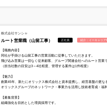
株式会社サンシャ
ルート営業職（山留工事）
正社員
紹介：
イーキャリアF
【職務内容】
同社が手掛ける山留工事の営業活動に従事していただきます。
飛び込み営業は一切なく従来顧客、グループ関連会社へのルート営業
（担当社数の目安は3～4社程度、管理する案件は1件程度）
【魅力】
創業45年、新たにオリックス株式会社と資本提携し、経営基盤の更な
オリックスグループのネットワーク・事業力を活用し技術者育成・福
【募集背景】
組織強化を目的とした増員採用です。