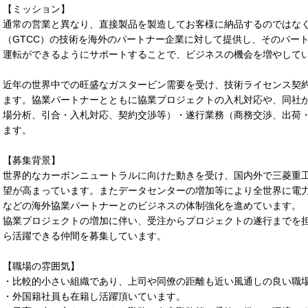
【ミッション】
通常の営業と異なり、直接製品を製造してお客様に納品するのではな
（GTCC）の技術を海外のパートナー企業に対して提供し、そのパー
運転ができるようにサポートすることで、ビジネスの機会を増やして
近年の世界中での旺盛なガスタービン需要を受け、技術ライセンス契
ます。協業パートナーとともに協業プロジェクトの入札対応や、同社
場分析、引合・入札対応、契約交渉等）・遂行業務（商務交渉、出荷
ます。
【募集背景】
世界的なカーボンニュートラルに向けた動きを受け、国内外で三菱重工
望が高まっています。またデータセンターの増加等により全世界に電
などの海外協業パートナーとのビジネスの体制強化を進めています。
協業プロジェクトの増加に伴い、受注からプロジェクトの遂行までを
ら活躍できる仲間を募集しています。
【職場の雰囲気】
・比較的小さい組織であり、上司や同僚の距離も近い風通しの良い職
・外国籍社員も在籍し活躍頂いています。