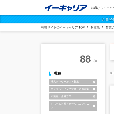
転職ならイーキ
会員登
転職サイトのイーキャリア TOP
兵庫県
営業
88
件
職種
88
法人向けセールス・営業
削除
コンサルティング営業・企画営業
削除
不動産・金融営業
削除
システム営業・セールスエンジニ
削除
ア