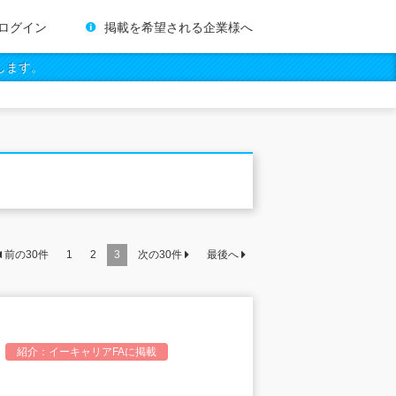
ログイン
掲載を希望される企業様へ
します。
前の
30
件
1
2
3
次の
30
件
最後へ
紹介：
イーキャリアFA
に掲載