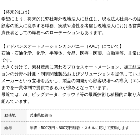
【将来的には】
希望により、将来的に弊社海外現地法人に赴任し、現地法人社員への
顧客の拡大に従事する職務、実績や適性を考慮し現地法人における営
責任者としての職務へのローテーションもあります。
【アドバンスオートメーションカンパニー（AAC）について】
石油・石油化学、化学、半導体、食品、医療・医薬、自動車等、非常
です。
大きく分けて、素材産業に関わるプロセスオートメーション、加工組
ョンの分野へ計測・制御関連製品およびソリューションを提供してい
メーカーという立場を活かし、製品の開発から顧客現場への導入（エ
までを一貫体制で提供できる点が強みとなっています。
最近では、AI、ビッグデータ、クラウド等の最新技術も積極的に取り
組んでいます。
勤務地
兵庫県姫路市
給与
年収：500万円～800万円経験・スキルに応じて変動します