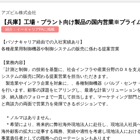
アズビル株式会社
【兵庫】工場・プラント向け製品の国内営業※プライム
紹介：
イーキャリアFA
に掲載
【パソナキャリア経由での入社実績あり】
各種産業用制御機器や制御システムの販売に係わる提案営業
【業務内容】
「計測と制御」の技術を基盤に、社会インフラや産業分野のＤＸを支
システムの販売に関わる提案営業を担当いただきます。
製造業やインフラ企業を対象に、、各種制御機器（バルブ・センサ・
を行います。顧客の課題をヒアリングし、最適な計装ソリューション
渉、納入後のフォローまで一貫して担当します。マーケティング部門
と商談力の両面で営業力を発揮できるポジションです。
＊ノルマはありません。
＊希望により、将来的に弊社海外現地法人に赴任し、現地法人社員へ
海外顧客の拡大に従事する職務、実績や適性を考慮し現地法人におけ
事業責任者としての職務へのローテーションもあります