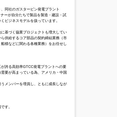
く、同社のガスタービン発電プラント
トナーが自分たちで製品を製造・建設・試
いくビジネスモデルを扱っています。
約に基づく協業プロジェクトも増大してい
から供給するコア部品の契約締結業務（市
・船積などに関わる各種業務）をお任せし
が誇る高効率GTCC発電プラントへの要
力需要が高まっている為、アメリカ・中国
担うメンバーを増員し、ともに成長しなが
場です。