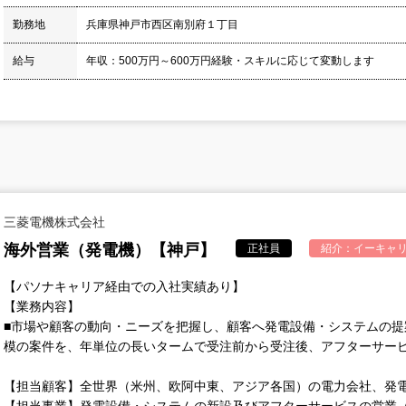
勤務地
兵庫県神戸市西区南別府１丁目
給与
年収：500万円～600万円経験・スキルに応じて変動します
三菱電機株式会社
海外営業（発電機）【神戸】
正社員
紹介：
イーキャリ
【パソナキャリア経由での入社実績あり】
【業務内容】
■市場や顧客の動向・ニーズを把握し、顧客へ発電設備・システムの
模の案件を、年単位の長いタームで受注前から受注後、アフターサー
【担当顧客】全世界（米州、欧阿中東、アジア各国）の電力会社、発
【担当事業】発電設備・システムの新設及びアフターサービスの営業