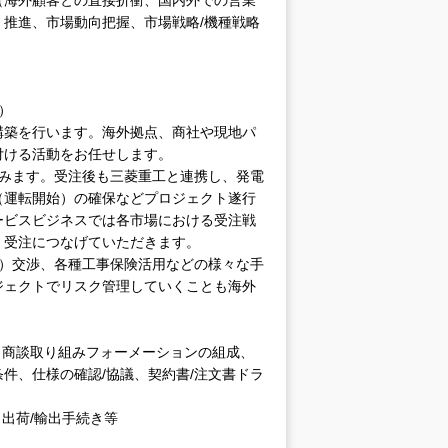
推進、市場動向把握、市場戦略/機種戦略
）
構築を行います。海外拠点、商社や現地パ
付ける活動をお任せします。
組みます。受注後も三菱重工と連携し、発電
（運転開始）の確保などプロジェクト遂行
ービスビジネスでは各市場における受注戦
、受注につなげていただきます。
約）交渉、各種工事保険活用などの様々な手
ジェクトでリスク管理していくことも海外
、商談取り組みフォーメーションの組成、
件、仕様の確認/協議、契約書/注文書ドラ
出荷/輸出手続き等