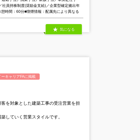
社員持株制度(奨励金支給)／企業型確定拠出年
0 休憩時間：60分■喫煙情報：配属先により異なる
気になる
イーキャリアFA
に掲載
顧客を対象とした建築工事の受注営業を担
構築していく営業スタイルです。