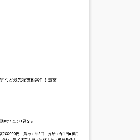
制御など最先端技術案件も豊富
の勤務地により異なる
額200000円 賞与：年2回 昇給：年1回■雇用
生：通勤手当／残業手当／家族手当／単身赴任手