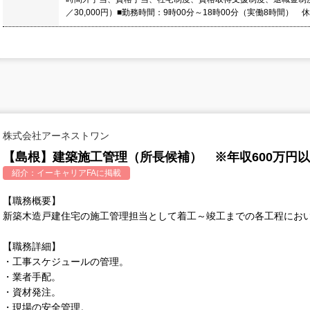
／30,000円）■勤務時間：9時00分～18時00分（実働8時間）
株式会社アーネストワン
【島根】建築施工管理（所長候補） ※年収600万円
紹介：
イーキャリアFA
に掲載
【職務概要】
新築木造戸建住宅の施工管理担当として着工～竣工までの各工程にお
【職務詳細】
・工事スケジュールの管理。
・業者手配。
・資材発注。
・現場の安全管理。