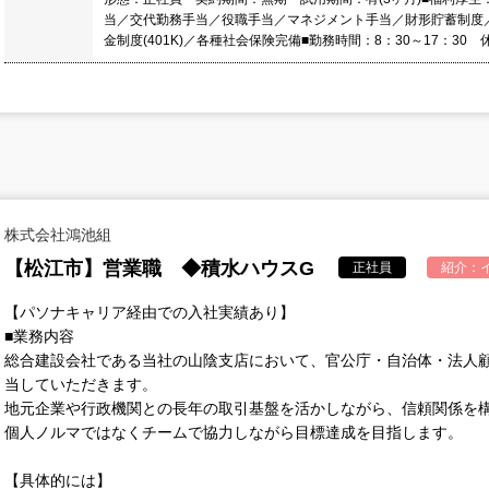
当／交代勤務手当／役職手当／マネジメント手当／財形貯蓄制度／
金制度(401K)／各種社会保険完備■勤務時間：8：30～17：3
株式会社鴻池組
【松江市】営業職 ◆積水ハウスG
正社員
紹介：
【パソナキャリア経由での入社実績あり】
■業務内容
総合建設会社である当社の山陰支店において、官公庁・自治体・法人
当していただきます。
地元企業や行政機関との長年の取引基盤を活かしながら、信頼関係を
個人ノルマではなくチームで協力しながら目標達成を目指します。
【具体的には】