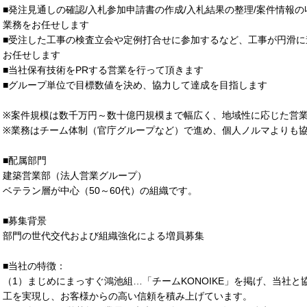
■発注見通しの確認/入札参加申請書の作成/入札結果の整理/案件情報の
業務をお任せします
■受注した工事の検査立会や定例打合せに参加するなど、工事が円滑
お任せします
■当社保有技術をPRする営業を行って頂きます
■グループ単位で目標数値を決め、協力して達成を目指します
※案件規模は数千万円～数十億円規模まで幅広く、地域性に応じた営
※業務はチーム体制（官庁グループなど）で進め、個人ノルマよりも
■配属部門
建築営業部（法人営業グループ）
ベテラン層が中心（50～60代）の組織です。
■募集背景
部門の世代交代および組織強化による増員募集
■当社の特徴：
（1）まじめにまっすぐ鴻池組…「チームKONOIKE」を掲げ、当社
工を実現し、お客様からの高い信頼を積み上げています。