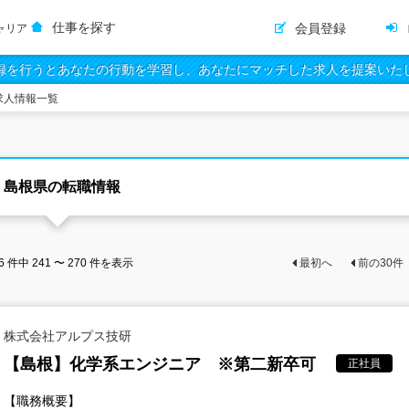
仕事を探す
会員登録
ャリア
録を行うとあなたの行動を学習し、あなたにマッチした求人を提案いた
求人情報一覧
島根県の転職情報
6
件中
241 〜 270
件を表示
最初へ
前の
30
件
株式会社アルプス技研
【島根】化学系エンジニア ※第二新卒可
正社員
【職務概要】