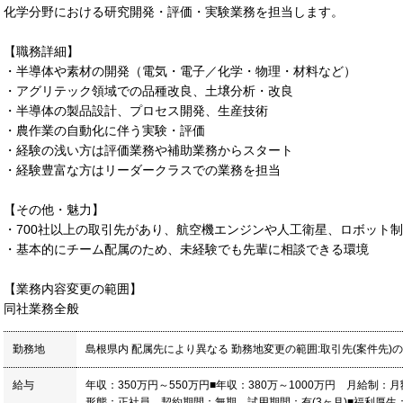
化学分野における研究開発・評価・実験業務を担当します。
【職務詳細】
・半導体や素材の開発（電気・電子／化学・物理・材料など）
・アグリテック領域での品種改良、土壌分析・改良
・半導体の製品設計、プロセス開発、生産技術
・農作業の自動化に伴う実験・評価
・経験の浅い方は評価業務や補助業務からスタート
・経験豊富な方はリーダークラスでの業務を担当
【その他・魅力】
・700社以上の取引先があり、航空機エンジンや人工衛星、ロボット
・基本的にチーム配属のため、未経験でも先輩に相談できる環境
【業務内容変更の範囲】
同社業務全般
勤務地
島根県内 配属先により異なる 勤務地変更の範囲:取引先(案件先)
給与
年収：350万円～550万円■年収：380万～1000万円 月給制：月
形態：正社員 契約期間：無期 試用期間：有(3ヶ月)■福利厚