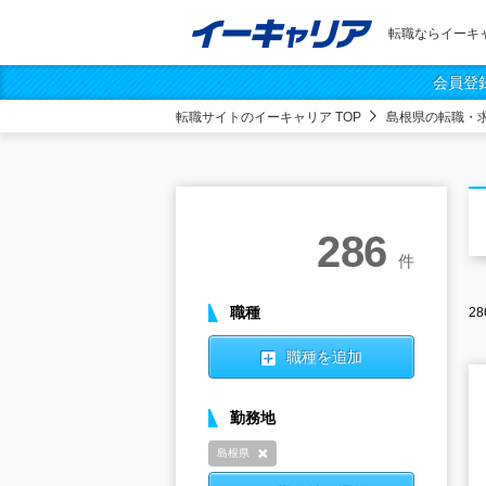
転職ならイーキ
会員登
転職サイトのイーキャリア TOP
島根県の転職・
286
件
職種
28
職種を追加
勤務地
島根県
削除