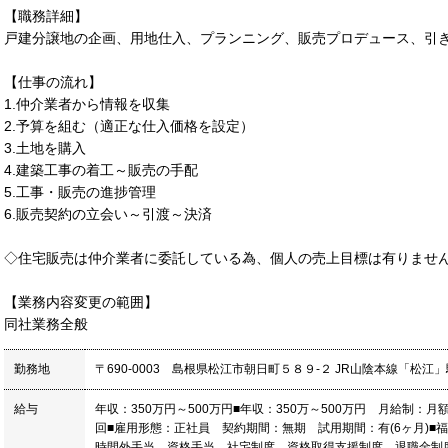
【職務詳細】
戸建分譲地の企画、用地仕入、プランニング、販売プロデュース、引
【仕事の流れ】
1.仲介業者から情報を収集
2.予算を組む（適正な仕入価格を設定）
3.土地を購入
4.建築工事の着工～販売の手配
5.工事・販売の進捗管理
6.販売契約の立会い～引渡～決済
◇住宅販売は仲介業者に委託している為、個人の売上目標は有りませ
【業務内容変更の範囲】
同社業務全般
勤務地
〒690-0003 島根県松江市朝日町５８９-２ JR山陰本線「松江
給与
年収：350万円～500万円■年収：350万～500万円 月給制：月
回■雇用形態：正社員 契約期間：無期 試用期間：有(6ヶ月)
時間外手当、資格手当、社宅制度、資格取得支援制度、退職金制