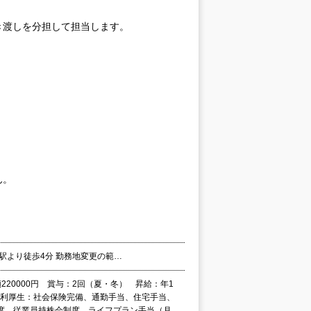
き渡しを分担して担当します。
ん。
」駅より徒歩4分 勤務地変更の範…
額220000円 賞与：2回（夏・冬） 昇給：年1
■福利厚生：社会保険完備、通勤手当、住宅手当、
度、従業員持株会制度、ライフプラン手当（月